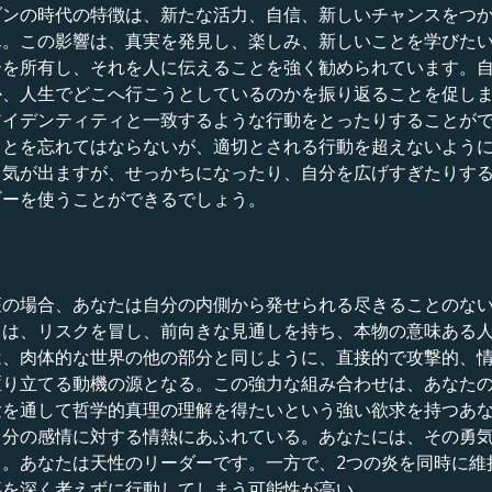
ダンの時代の特徴は、新たな活力、自信、新しいチャンスをつ
ん。この影響は、真実を発見し、楽しみ、新しいことを学びた
ーを所有し、それを人に伝えることを強く勧められています。
か、人生でどこへ行こうとしているのかを振り返ることを促し
アイデンティティと一致するような行動をとったりすることが
ことを忘れてはならないが、適切とされる行動を超えないよう
る気が出ますが、せっかちになったり、自分を広げすぎたりす
ギーを使うことができるでしょう。
座の場合、あなたは自分の内側から発せられる尽きることのな
とは、リスクを冒し、前向きな見通しを持ち、本物の意味ある
は、肉体的な世界の他の部分と同じように、直接的で攻撃的、
駆り立てる動機の源となる。この強力な組み合わせは、あなた
験を通して哲学的真理の理解を得たいという強い欲求を持つあ
自分の感情に対する情熱にあふれている。あなたには、その勇
。あなたは天性のリーダーです。一方で、2つの炎を同時に維
事を深く考えずに行動してしまう可能性が高い。