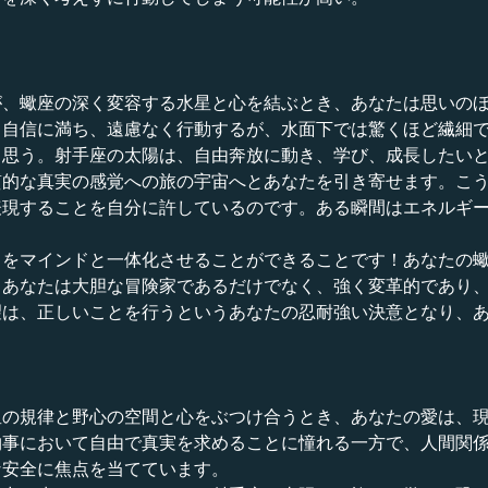
が、蠍座の深く変容する水星と心を結ぶとき、あなたは思いの
、自信に満ち、遠慮なく行動するが、水面下では驚くほど繊細
と思う。射手座の太陽は、自由奔放に動き、学び、成長したい
質的な真実の感覚への旅の宇宙へとあなたを引き寄せます。こ
表現することを自分に許しているのです。ある瞬間はエネルギ
トをマインドと一体化させることができることです！あなたの
。あなたは大胆な冒険家であるだけでなく、強く変革的であり
望は、正しいことを行うというあなたの忍耐強い決意となり、
の規律と野心の空間と心をぶつけ合うとき、あなたの愛は、現
物事において自由で真実を求めることに憧れる一方で、人間関
な安全に焦点を当てています。