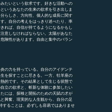
かみたいという欲求です。好きな活動への
いというあなたの生来の欲求を引き出しま
自分らしさ、方向性、個人的な成長に関す
ます。自分の考えをはっきり述べたり、率
できれば、自信が持てるようになるかもし
に注意しなければならない。太陽があなた
る危険性があります。自由と集中のバラン
い炎の力を持っている。自分のアイデンテ
人生を探すことに尽きる。一方、牡羊座の
情熱的です。その結果として生じる状態で
の自立の欲求と、斬新な体験に参加したい
なたには、探検と開拓のための天賦の才が
気と興奮、現実的な人生観から、自分の足
持することは、必ずしも容易ではありませ