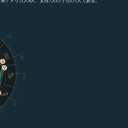
系アメリカ人4人、女性7人のうちの1人である。
IX
VIII
Dsc
VI