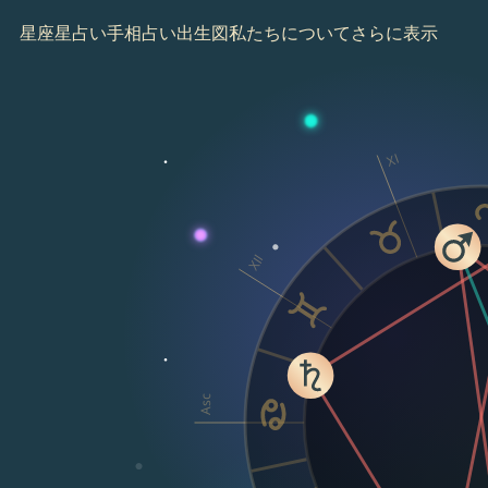
星座
星占い
手相占い
出生図
私たちについて
さらに表示
XI
XII
Asc