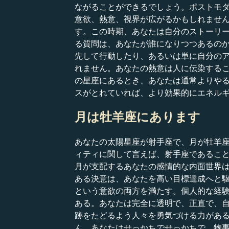
ながることができるでしょう。ポストモ
意欲、熱意、視界が広がるかもしれませ
す。この時期、あなたは自分のストーリ
る質問は、あなたが誰になりつつあるの
先して行動したり、あるいは単に自分の
れません。あなたの熱意は人に伝染する
の星座にあるとき、あなたは通常よりや
スがとれていれば、より効果的にエネル
月は牡羊座にあります
あなたの太陽星座が射手座で、月が牡羊
ィティに関して言えば、射手座であるこ
月が支配するあなたの感情的な内面世界
ある決意は、あなたを高い目標達成へと
という意欲の両方を満たす。個人的な経
ある。あなたは完全に透明で、正直で、
跡をたどるよう人々を勇気づける力がある
ん。あなたはせっかちでせっかちで、物