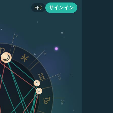
サインイン
日
X
IX
VIII
Dsc