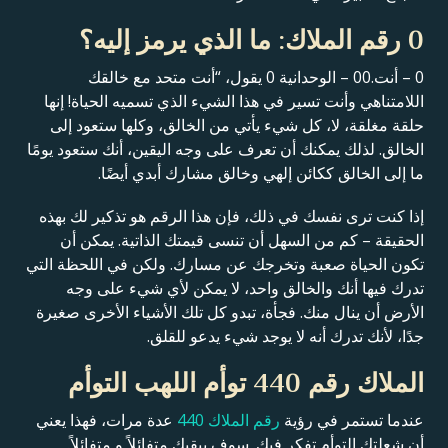
0 رقم الملاك: ما الذي يرمز إليه؟
0 – أنت.00 – الوحدانية 0 يقول، “أنت متحد مع خالقك
اللامتناهي وأنت تسير في هذا الشيء الذي تسميه الحياة! إنها
حلقة مغلقة، لا، كل شيء يأتي من الخالق، وكلها ستعود إلى
الخالق. لذلك يمكنك أن تعرف على وجه اليقين، أنك ستعود يومًا
ما إلى الخالق ككائن إلهي وخالق مشارك أبدي أيضًا.
إذا كنت ترى نفسك في ذلك، فإن هذا الرقم هو تذكير لك بهذه
الحقيقة – كم من السهل أن تنسى قيمتك الذاتية. يمكن أن
تكون الحياة صعبة وتخرجك عن مسارك. ولكن في اللحظة التي
تدرك فيها أنك والخالق واحد، لا يمكن لأي شيء على وجه
الأرض أن ينال منك. فجأة، تبدو كل تلك الأشياء الأخرى صغيرة
جدًا، لأنك تدرك أنه لا يوجد شيء يدعو للقلق.
الملاك رقم 440 توأم اللهب التوأم
عندما تستمر في رؤية
رقم الملاك 440
عدة مرات، فهذا يعني
أن شعلتك التوأم تفكر فيك. سوف يبقيك متفائلاً و متفائلاً.