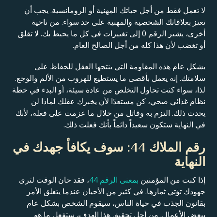
لا تعمل فقط من أجل حياتك المهنية أو الرومانسية. يجب أن
تعتز بعلاقاتك الشخصية والمهنية على حد سواء. من ناحية
أخرى، يشير الرقم 0 إلى تغييرات في كل ما يحيط بك. لا تقلق
أو تغضب لأن هذا كله من أجل الصالح العام.
بشكل عام هذه المقاومة التي ينتجها العقل للحفاظ على
سلامتك. إنه يعمل بأقصى ما يستطيع للهروب من الألم والوجع.
لذا، سواء كنت تحاول التخلص من عادة سيئة، أو البدء في خطة
نظام غذائي صحي، كن مستعدًا لأن يخبرك عقلك لماذا لن
يحدث ذلك. التزم به وقاتل من خلال ما عزمت على فعله، لأنك
في النهاية ستكون سعيداً دائماً بأنك فعلت ذلك.
رقم الملاك 44: سوف يكافأ جهدك في
النهاية
إذا كنت من المؤمنين
بمعنى الرقم 44
، فقد حان الوقت لترى
جهودك تؤتي ثمارها. في كثير من الأحيان عندما يتعلق الأمر
بقانون الجذب في حياة الناس، سيقوم الشخص بشكل عام
ببعض الأعمال. من أجل تحقيق هذا الهدف، ستفعل ما هو