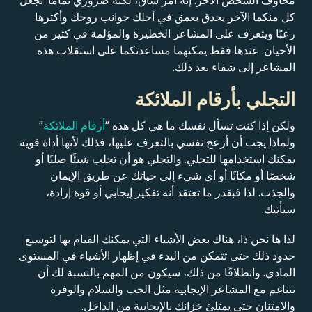
مخاوف الشخص الآخر. إنه أمر شاق، لكنه ضروري تماماً. تجعل
كل منكما الآخر يحدق بعمق في أحلك جوانب روحك وأكثرها
رعبًا ويتعرف على المشاعر الخطيرة والمؤلمة في كثير من
الأحيان. عندها فقط يمكنهما مساعدتكما على استقلاب هذه
المشاعر إلى شفاء بعد ذلك.
التجلي بأرقام الملائكة
ولكن إذا كنت تسأل نفسك ما هي كل هذه “
أرقام الملائكة
”
ولماذا يجب أن أزعج نفسي بالتعرف عليها، فذلك لأنها أداة قوية
يمكنك استخدامها للتجلي. والتجلي هو أن تجلب شيئًا صلبًا أو
شخصًا أو مكانًا أو أي شيء إلى حياتك عن طريق الإيمان
والجذب. لذا فبقدر ما تعتقد أنه تفكير إيجابي أو قوة إرادة،
سيأتيك.
لذا ها نحن ذا، هناك بعض الأشياء التي يمكنك القيام بها لتوسيع
حدود ذلك حتى تتمكن من البدء في إظهار الأشياء في المستوى
المادي. وانطلاقًا من ذلك، سيكون من المهم بالنسبة لك أن
تتناغم مع المشاعر الإيجابية مثل الحب والسلام والوفرة
والامتنان حتى يمتلئ خزانك بالإيجابية من الداخل.