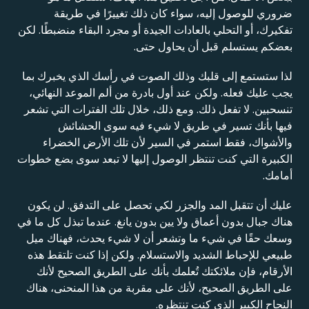
ضروري للوصول إليه، سواء كان ذلك تغييرًا في طريقة
تفكيرك، أو التحلي بالعادات الجيدة أو مجرد البقاء منضبطًا. لكن
بعضكم يستسلم قبل أن يحاول حتى.
لذا ستستمع إلى قلبك وذلك الصوت في رأسك الذي يخبرك بما
يجب عليك فعله. ولكن عند أول بادرة من ألم الموعد النهائي،
تنسحبين. لا تفعل ذلك. ومع ذلك، خلال تلك الفترات التي تشعر
فيها بأنك تسير في طريق لا شيء فيه سوى الحشائش
والأشواك، فقط استمر في السير لأن تلك الأرض الخضراء
الكبيرة التي كنت تنتظر الوصول إليها لا تبعد سوى بضع خطوات
أمامك.
عليك أن تتقبل المد والجزر لكي تحصل على التدفق. لن يكون
هناك جبال بدون أعماق ولا يين بدون يانغ. عندما تبذل كل ما في
وسعك حقًا في شيء ما وتشعر أن لا شيء يحدث، فهناك ميل
طبيعي للإحباط الشديد والاستسلام. ولكن إذا كنت تلتقط هذه
الأرقام، فإن ملائكتك تُعلمك بأنك على الطريق الصحيح لأنك
على الطريق الصحيح، لأنك على مقربة من هذا المنحنى، هناك
النجاح الكبير الذي كنت تنتظره.