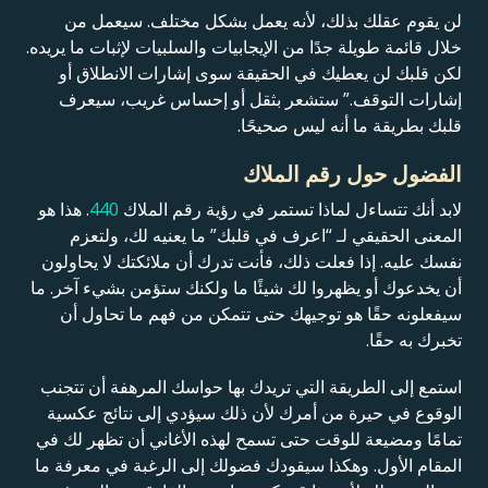
لن يقوم عقلك بذلك، لأنه يعمل بشكل مختلف. سيعمل من
خلال قائمة طويلة جدًا من الإيجابيات والسلبيات لإثبات ما يريده.
لكن قلبك لن يعطيك في الحقيقة سوى إشارات الانطلاق أو
إشارات التوقف.” ستشعر بثقل أو إحساس غريب، سيعرف
قلبك بطريقة ما أنه ليس صحيحًا.
الفضول حول رقم الملاك
لابد أنك تتساءل لماذا تستمر في رؤية رقم الملاك
440
. هذا هو
المعنى الحقيقي لـ “اعرف في قلبك” ما يعنيه لك، ولتعزم
نفسك عليه. إذا فعلت ذلك، فأنت تدرك أن ملائكتك لا يحاولون
أن يخدعوك أو يظهروا لك شيئًا ما ولكنك ستؤمن بشيء آخر. ما
سيفعلونه حقًا هو توجيهك حتى تتمكن من فهم ما تحاول أن
تخبرك به حقًا.
استمع إلى الطريقة التي تريدك بها حواسك المرهفة أن تتجنب
الوقوع في حيرة من أمرك لأن ذلك سيؤدي إلى نتائج عكسية
تمامًا ومضيعة للوقت حتى تسمح لهذه الأغاني أن تظهر لك في
المقام الأول. وهكذا سيقودك فضولك إلى الرغبة في معرفة ما