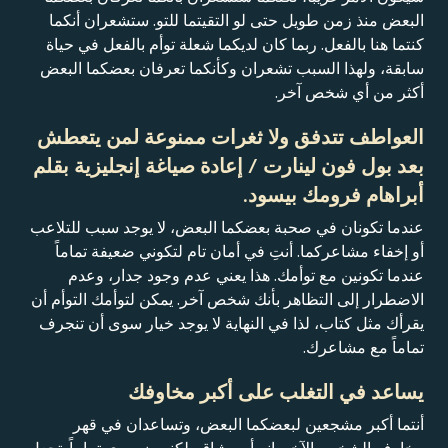
البعض منذ زمن طويل حتى لو التقيتما للتو. ستشعران أنكما
كنتما هنا بالفعل. ربما كان لديكما شعلة توأم بالفعل في حياة
سابقة، ولهذا السبب تشعران وكأنكما تعرفان بعضكما البعض
أكثر من أي شخص آخر.
العواطف تتدفق ولا ثغرات ممنوعة لمن يتعطش
بعد بول فون لينارت / إعادة صياغة إنجليزية بقلم
أبراهام فرومك بيسود.
عندما تكونان في صحبة بعضكما البعض، لا يوجد سبب للتلاعب
أو إخفاء مشاعركما. أنتِ في أمان تام لتكوني ضعيفة تماماً
عندما تكونين مع توأمك. هذا يعني عدم وجود جدار، وعدم
الاضطرار إلى التظاهر بأنك شخص آخر. يمكن لتوأمك التوأم أن
يقرأك مثل كتاب، لذا في النهاية لا يوجد خيار سوى أن تنجرف
تماماً مع مشاعرك.
يساعد في التغلب على أكبر مخاوفك
أنتما أكبر مشجعين لبعضكما البعض، وتساعدان في قهر