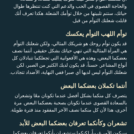
والحاجة القصوى في الحب والدعم التي كنت تنتظرها طوال
حياتك، ستتم تلبيتها من خلال توأمك الشعلة. هكذا تعرف أنك
قابلت شعلتك التوأم من قبل.
توأم اللهب التوأم يعكسك
قد يكون توأم روحك هو شريكك المثالي، ولكن شعلتك التوأم
هي المرآة المثالية التي تنهي حياتك بشكل حقيقي. أنتما نصف
بعضكما البعض، وهذه هي الأفعوانية التي تجعلكما تتبادلان كل
أنواع المشاعر. حسناً، قد يكون لديك الكثير من الصبر، لكن
شعلتك التوأم ليس لديها أي صبر! ففي النهاية، الأضداد تتجاذب.
أنتما تكملان بعضكما البعض
يتصرف كل منكما بشكل أفضل عندما تكونان معًا وتشعران
بالسعادة القصوى عندما تكونان بصحبة بعضكما البعض. مرة
أخرى، هذا لأن كل منكما نصف الآخر المفقود منذ فترة طويلة.
تشعران وكأنكما تعرفان بعضكما البعض للأبد
سيكون الأمر غريباً، لكنكما ستشعران بأنكما تعرفان بعضكما