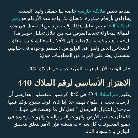
لقد تم تعيين
ملائكة حارسة
خاصة لنا جميعًا، ولهذا السبب
يحاولون بأرقام متكررة الاتصال بك. وأحد هذه الأرقام هو
رقم
الملاك 440
. سيتم تحليل هذا الرقم بمزيد من التفصيل في هذه
المقالة لمحاولة تحديد الغرض منه من خلال تحليل جوهر هذا
الرقم وأهم مكوناته بالإضافة إلى الأفكار المعتادة عندما يتعلق
الأشخاص الذين ولدوا في الرابع من ديسمبر بوجوده في حياتهم.
ستحصل أيضًا على المزيد من المعلومات حول:
حان الوقت الآن لمعرفة المزيد عن رقم الملاك 440.
الاهتزاز الأساسي لرقم الملاك 440
يظهر
رقم الملاك 4
40 في 4:40 كرقمين منفصلين. هذا يعني أن
الرسالة يجب أن تكون مهمة جدًا إذا كان الرب يسوع يؤكد عليها
من خلال التكرار! إنه يقول: “افعل كل ما بوسعك في حياتك.
فكما أن عناصر الأرض والهواء والنار والماء والهواء موجودة في
جميع المخلوقات كل شيء له هدف، فإن الأمر يتعلق بتحقيق
التوازن والانسجام التام.