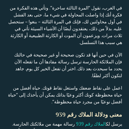
في الغرب، نقول “المرة الثالثة ساحرة”. وتأتي هذه الفكرة من
فكرة أنك إذا واصلت المحاولة في شيء ما، حتى بعد الفشل
في أول محاولتين لك، فإنك في المرة الثالثة – بنغو! – ستحصل
عليه. بدلاً من ذلك، يعتقدون أيضًا أن الأشياء السيئة تأتي في
ثلاث مرات. ويزعمون أن الموت أو الكارثة الطبيعية أو الكارثة
هي سبب هذا التسلسل.
الآن في حين أنها قد تكون صحيحة أو غير صحيحة في حالتك
فإن الملائكة الحارسة ترسل رسالة مفادها أن ما تفعله الآن
يحدد ما سيحدث بعد ذلك. اختر أن تفعل الخير كل يوم. جاهد
لتكون أكثر لطفًا.
اعمل على نقاط ضعفك واستغل نقاط قوتك. حياة أفضل من
حياة محظوظة كونك أكثر وعيًا بذاتك يمكن أن يأخذك إلى “حياة
أفضل نوعيًا من مجرد حياة محظوظة”.
معنى ودلالة الملاك رقم 939
يرسل لك
الملاك رقم 939
رسالة مهمة من ملائكتك الحارسة.