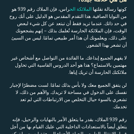
كونها رسالة نقلتها
الملائكة الح
راس، فإن الملاك رقم 939 هو
من النوايا الصافية. هذا التقدم المقدس هو الدليل على أنك روح
في حد ذاتك. عندما تريد فقط أن تبتعد عن كل شيء لبعض
الوقت، فإن الملائكة الحارسة تُعلمك بذلك – إنهم يشجعونك
على ذلك، ويعلمونك أن هذا أمر طبيعي تمامًا. ليس من السيئ
أن تشعر بهذا الشعور.
لا يفهم الجميع إبداعك. ما الفائدة من التواصل مع أشخاص غير
مهتمين بالاستماع؟ هذا هو أحد الدروس القاسية التي تحاول
ملائكتك الحارسة أن تريك إياها.
لن يتفق الجميع معك ولا بأس بذلك تمامًا. لست مضطرًا لإجبار
نفسك على الدخول في مساحة لا تريدك. والأهم من ذلك، لا
تشعري بالسوء حيال التخلص من الارتباطات التي لم تعد
تخدمك.
رقم 939 الملاك، بقدر ما يتعلق الأمر بالنهايات والرحيل، فإنه
يتعلق أيضاً بالاستعدادات الداخلية التي عليك القيام بها من أجل
قبول الانتقال الطبيعي للحياة. الأجزاء المرهقة ليست ما تركز