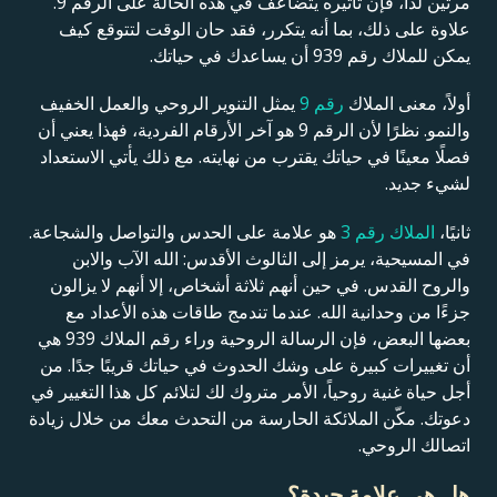
مرتين لذا، فإن تأثيره يتضاعف في هذه الحالة على الرقم 9.
علاوة على ذلك، بما أنه يتكرر، فقد حان الوقت لتتوقع كيف
يمكن للملاك رقم 939 أن يساعدك في حياتك.
أولاً، معنى الملاك
رقم 9
يمثل التنوير الروحي والعمل الخفيف
والنمو. نظرًا لأن الرقم 9 هو آخر الأرقام الفردية، فهذا يعني أن
فصلًا معينًا في حياتك يقترب من نهايته. مع ذلك يأتي الاستعداد
لشيء جديد.
ثانيًا،
الملاك رقم 3
هو علامة على الحدس والتواصل والشجاعة.
في المسيحية، يرمز إلى الثالوث الأقدس: الله الآب والابن
والروح القدس. في حين أنهم ثلاثة أشخاص، إلا أنهم لا يزالون
جزءًا من وحدانية الله. عندما تندمج طاقات هذه الأعداد مع
بعضها البعض، فإن الرسالة الروحية وراء رقم الملاك 939 هي
أن تغييرات كبيرة على وشك الحدوث في حياتك قريبًا جدًا. من
أجل حياة غنية روحياً، الأمر متروك لك لتلائم كل هذا التغيير في
دعوتك. مكّن الملائكة الحارسة من التحدث معك من خلال زيادة
اتصالك الروحي.
هل هي علامة جيدة؟