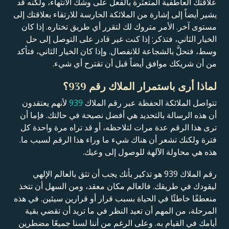
علاقتك العاطفية المتعثرة بالفعل على وشك الانتهاء، ولكنه قد
يشير أيضاً إلى إشارة من الملائكة الحارسة للارتقاء بعلاقتك إلى
مستوى آخر. الأمر متروك لك لتقرر أي طريق تختاره. إذا كان
الخيار الثاني، فتذكر: إذا كنت غير قادر على التوصل إلى حل
وسط، فتحلَّ بالشجاعة للانفصال. وإذا كان الخيار الثاني، فتأكد
من أن شريكك موافق أيضاً قبل أن تقترح أي شيء.
لماذا أرى باستمرار الملاك رقم 939؟
تتواصل الملائكة الحفظة عبر رقم الملاك
939
لأنهم يعتقدون
أن هذه الرسالة بالتحديد هي أفضل نصيحة في حالتك. فإما أن
ترى هذا الرقم عدة مرات لتلاحظه، أو قد تراه مرة واحدة كل
فترة ولكنك تشعر أن هناك شيء ما وراء هذا الرقم لسبب ما.
هذه هي محاولة الآلهة للوصول إلى وعيك.
رقم الملاك 939 هو تذكير بأنك يجب أن تثق بالعالم الإلهي
ليقودك في طريقك. فالعالم مكان معقد، ومن السهل أن تتخذ
منعطفًا خاطئًا في الحياة بسبب قرار أو قرارين سيئين. في هذه
المرحلة، من المهم أن تعيد النظر في ما تريد أن تقضي بقية
أيامك في القيام به. وعلى الرغم من أننا لسنا جميعًا مضطرين