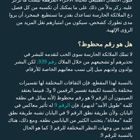
عليه. ركز بدلاً من ذلك على ما يمكنك أن تكسبه من كل فصل.
دع الملائكة الحارسة تساعدك بقدر ما تستطيع. فبمجرد أن يروا
مدى تطورك كشخص، سيكون من امتيازهم نقل المزيد من
الرؤى الإلهية.
هل هو رقم محظوظ؟
لا تملك الملائكة الحارسة سوى الحب لتقدمه للبشر في
تحذيرهم أو تشجيعهم من خلال الملاك
رقم 939،
لكن البشر
يولدون ولديهم ميل إلى نسب معانيهم الخاصة للأرقام.
بالنسبة لهذا المقطع، فإن الثقافات المختلفة لها تفسيرات
مختلفة بالنسبة لكيفية تفسير الرقمين 9 و3. فبينما يعتقد
الصينيون أن الرقم 9 هو رقم محظوظ (لأنه يماثل في نطقه
كلمة “طويل الأمد” لديهم)، فإن
الرقم 9
له تأثير معاكس في
اليابان. ولأن طريقة نطق الرقم 9 في اليابان تشبه طريقة نطق
كلمة “معاناة”، يتجنب الكثير من اليابانيين نطقه. ومع ذلك، هناك
العديد من وجهات النظر المختلفة للرقم 3 كما هو الحال
بالنسبة للرقم 9.