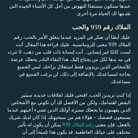
عندها ستكون مستعدًا للنهوض من أجل كل الأشياء الجيدة التي
تقدمها لك الحياة مرة أخرى.
الملاك رقم 939 والحب
عليك أيضًا أن تفكر في المزيد عندما يتعلق الأمر بالحب: رقم
الملاك 939 معنى للرومانسية، عليك قراءة هذا المقال. أنت
لست كائنًا غير إنساني… أنت إنسانة ذات قلب من ذهب، لا تتردد
في مد يدها لكل من يحتاج إليك. هذا النقاء النادر يجعلك عرضة
للأشخاص الذين يريدون فقط استغلال براءتك. ليس الجميع
بحاجة لمساعدتك. بالإضافة إلى ذلك، لن يرغب الجميع في
مساعدتك.
إذا كنتِ تريدين الحب، افتحي قلبك لعلاقات جديدة. سيثير
البعض اهتمامك، ولكن من الأفضل لك أن تكوني مع الأشخاص
الذين يفهمون ما يجعلك مميزة. أولئك الذين تضيء أعينهم عندما
يسمعون قصصك – هؤلاء هم من سيحبونك. إذا كان لديك شريك
بالفعل، فإن معنى
رقم الملاك 939
يمكن أن يكون له تأثير
مختلف على حياتك العاطفية. قد يكون هذا تلميحاً إلى أن