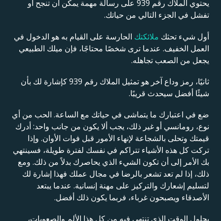
يحتوي الملاك رقم 939 على رسالة مهمة يمكن أن تنجح أو
تفشل في الجزء التالي من حياتك.
أول شيء تحثك
ملائكتك
الحارسة على القيام به هو الدخول في
العمل الخفيف. عندما ترى شخصًا محتاجًا، فإن ميلك الطبيعي
يجعل من الصعب تجاهله.
ثانيًا، رمز وداع آخر هو تمثيل الملاك رقم 939 كإشارة لك بأن
شيئًا أفضل سيحدث قريبًا.
ضع في اعتبارك ما يتماشى في حياتك مع الساعة. الحب من أي
نوع، رومانسي أو غير ذلك، يجب ألا يكون من جانب واحد: أدرك
قيمتك وتحلى بالشجاعة لإنهاء الأمور قبل فوات الأوان. وإذا
تركت كل هذه الأشياء تتراكم في نفسك لفترة طويلة، فسينتهي
بك الأمر إلى أن تكون الشيء الذي يحاصرك بدلاً من ذلك. ومع
ذلك، إذا لم تعد تشعر بالرضا في مجال عملك فهذا إشارة لك
لتسليم إشعارك والتركيز على مهنة إنسانية. عندما يبتعد
الأصدقاء ويصبحون غرباء، فربما يكون ذلك أفضل.
بحلول الوقت الذي تنتهي فيه من كل هذا الألم والصعوبات،