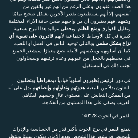
هذا الصدد عنيدون. وعلى الرغم من أنهم غير واثقين من
أنفسهم، إلا أنهم يستطيعون تقدير الآخرين بشكل صحيح تمامًا
وبتفهم. فهم يعتبرون أن من واجبهم طحن حافة الآراء المختلفة
وتقليل الفوارق
ومنع الظلم
. ويحظى مواليد هذا البرج بشعبية
كبيرة في كل الأوساط الاجتماعية لأنهم
قادرون على تسوية أي
نزاع بشكل سلمي
وبالتالي توحيد الناس في العمل أو اللعب.
كما أن أسلوبهم وملابسهم الأنيقة تضع معيارًا. سيشعر الجميع
في محيطهم بالخجل من عيوبهم وعدم ترتيبهم وسيحاولون
تجنب ذلك في المستقبل.
في دور الرئيس يُظهرون أسلوباً قيادياً ديمقراطياً ويتطلبون
التعاون بدلاً من التبعية.
هدوئهم وتداولهم وإنصافهم
يدل على أنه
من الممكن التعايش على مستوى عالٍ وحسهم الفكاهي
الغريب يضفي على هذا المستوى من الفكاهة.
القمر في الحوت 28°40'
يتمتع القمر في برج الحوت بأكبر قدر من الحساسية والإدراك
للمحيط. قد يشعر هذا الشخص بعدم الأمان ويكون سلبيًا وينتظر