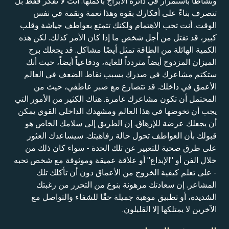
ونشاطاً باستمرار في دائرة الأبراج بأكملها. أنت لا تفكر فقط بل
تتصرف بناءً على أفكارك بقوة وهذا نعمة ونقمة في نفس
الوقت. أنت تحب الاهتمام ولكنك تتمتع بعواطف جياشة وقلب
كبير، قد تقتل من أجل شخص ما إذا كان الأمر كذلك. لكن هذه
الكمية الهائلة من الطاقة تمثل أيضًا مشاكل. قد يجعلك برج
الميزان المزدوج أيضاً متردداً للغاية، ودفاعياً أيضاً، حيث أنك
ستكتم مشاعرك في صدرك بسبب نقاط الضعف في العالم
الأعمق في داخلك. قد تتصارع مع صبر عاطفي، حيث من
المحتمل أن تكون مشاعرك غامرة. هناك الكثير من الأمور التي
يجب أن تخوضها في هذا العالم ومشهدك الداخلي القوي يمكن
أن يجعلك عرضة للإرهاق. إن الطريق إلى سلامك الخاص هو
قبولك بأن العواطف تحول حالة رفاهيتك. سيساعدك العثور
على طرق صحية للتعبير عن تلك الحدة - سواء كان ذلك من
خلال الفن أو "الإبداع" أو علاقة عميقة وموثوقة مع شخص تحبه
- على تعلم كيفية الخروج من الأعماق دون أن تأكلك تلك
المشاعر. إن سعادتك مرهونة بنوع من التحرر من رغبتك
الشديدة، أو تطبيق موهبة جميلة حقًا للشفاء والتواصل مع
الآخرين لا يمتلكها إلا القليلون.