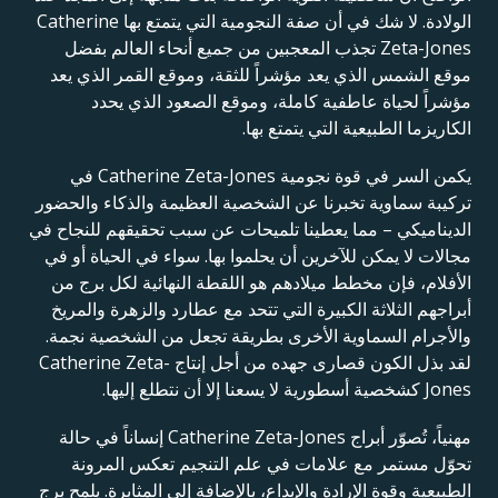
الولادة. لا شك في أن صفة النجومية التي يتمتع بها Catherine
Zeta-Jones تجذب المعجبين من جميع أنحاء العالم بفضل
موقع الشمس الذي يعد مؤشراً للثقة، وموقع القمر الذي يعد
مؤشراً لحياة عاطفية كاملة، وموقع الصعود الذي يحدد
الكاريزما الطبيعية التي يتمتع بها.
يكمن السر في قوة نجومية Catherine Zeta-Jones في
تركيبة سماوية تخبرنا عن الشخصية العظيمة والذكاء والحضور
الديناميكي – مما يعطينا تلميحات عن سبب تحقيقهم للنجاح في
مجالات لا يمكن للآخرين أن يحلموا بها. سواء في الحياة أو في
الأفلام، فإن مخطط ميلادهم هو اللقطة النهائية لكل برج من
أبراجهم الثلاثة الكبيرة التي تتحد مع عطارد والزهرة والمريخ
والأجرام السماوية الأخرى بطريقة تجعل من الشخصية نجمة.
لقد بذل الكون قصارى جهده من أجل إنتاج Catherine Zeta-
Jones كشخصية أسطورية لا يسعنا إلا أن نتطلع إليها.
مهنياً، تُصوّر أبراج Catherine Zeta-Jones إنساناً في حالة
تحوّل مستمر مع علامات في علم التنجيم تعكس المرونة
الطبيعية وقوة الإرادة والإبداع، بالإضافة إلى المثابرة. يلمح برج