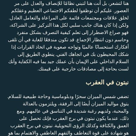
هنا لتشعر، بل أنت هنا لتبني نظامًا للإنصاف والعدل على مر
العصور. عليكم أن توظفوا لطفكم الاجتماعي العظيم وعقلكم
لخلق علاقات ومجتمعات قائمة على المراعاة والتعامل العادل.
ولكن إذا كان هناك جانب سلبي لكل هذا التركيز على الشراكة،
فهو صراع الاضطرار إلى تعلم كيفية التصرف بشكل منفرد
وحاسم دون انتظار الإجماع. قد تكون مندفعًا للغاية في أن تلقى
أفكارك استحسانًا عالميًا وتواجه صعوبة في اتخاذ القرارات إذا
شكك المحيطون بك في اتجاهك الفني. ينطوي الطريق إلى
السلام الداخلي على الإيمان بأن عملك جيد بما فيه الكفاية وأنك
لست بحاجة إلى مصادقات خارجية على قيمتك.
نبتون في العقرب
تضفي شمس الميزان سحرًا ودبلوماسية وحاجة طبيعية للسلام.
يتوق مواليد الميزان أيضًا إلى الرفقة، ويلتزمون بالعدالة
والمحبة، ولديهم رغبة شديدة في التناسق في عالمهم. ومع
ذلك، عندما يكون نبتون في برج العقرب فإنك تحصل على
العمق والكثافة وكذلك الرؤى التحويلية. نبتون في برج العقرب
هو شهادة على قوة التعاطف والتفهم العاطفي والاهتمام بما هو