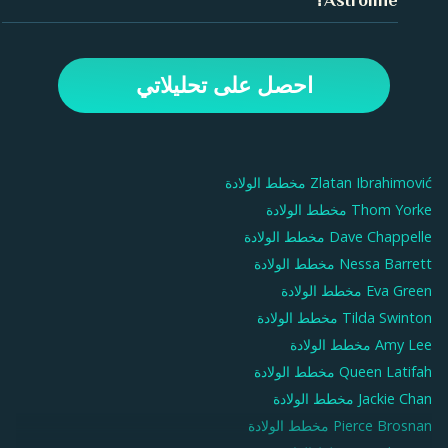
الصعود موقفك من الحياة وكيفية تعبيرك عن نفسك للآخرين.
في تطبيق Astroline، ما عليك سوى إدخال بيانات ميلادك وإنشاء
ملف تعريف. بعد ذلك، انتقل إلى علامة التبويب "مخطط الميلاد"
احصل على تحليلاتي
لرؤية مخططك البياني وتفسيره. استخدم الخيارات الموجودة في
الأعلى لاستكشاف جوانب مختلفة من مخططك البياني، مثل
الكواكب والمنازل والانتقالات اليومية.
Zlatan Ibrahimović
مخطط الولادة
Thom Yorke
مخطط الولادة
Dave Chappelle
مخطط الولادة
Nessa Barrett
مخطط الولادة
Eva Green
مخطط الولادة
Tilda Swinton
مخطط الولادة
Amy Lee
مخطط الولادة
Queen Latifah
مخطط الولادة
Jackie Chan
مخطط الولادة
Pierce Brosnan
مخطط الولادة