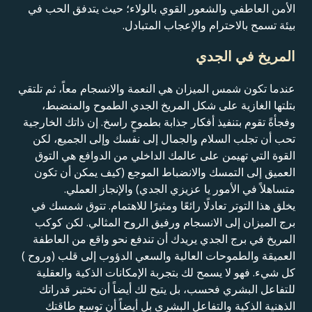
الأمن العاطفي والشعور القوي بالولاء؛ حيث يتدفق الحب في
بيئة تسمح بالاحترام والإعجاب المتبادل.
المريخ في الجدي
عندما تكون شمس الميزان هي النعمة والانسجام معاً، ثم تلتقي
بتلتها الغازية على شكل المريخ الجدي الطموح والمنضبط،
وفجأةً تقوم بتنفيذ أفكار جذابة بطموحٍ راسخ. إن ذاتك الخارجية
تحب أن تجلب السلام والجمال إلى نفسك وإلى الجميع، لكن
القوة التي تهيمن على عالمك الداخلي من الدوافع هي التوق
العميق إلى التمسك والانضباط الموجع (كيف يمكن أن تكون
متساهلاً في الأمور يا عزيزي الجدي) والإنجاز العملي.
يخلق هذا التوتر تعادلًا رائعًا ومثيرًا للاهتمام. تتوق شمسك في
برج الميزان إلى الانسجام ورفيق الروح المثالي. لكن كوكب
المريخ في برج الجدي يريدك أن تندفع نحو واقع من العاطفة
العميقة والطموحات العالية والسعي الدؤوب إلى قلب (وروح )
كل شيء. فهو لا يسمح لك بتجربة الإمكانات الذكية والعقلية
للتفاعل البشري فحسب، بل يتيح لك أيضاً أن تختبر قدراتك
الذهنية الذكية والتفاعل البشري بل أيضاً أن توسع طاقتك