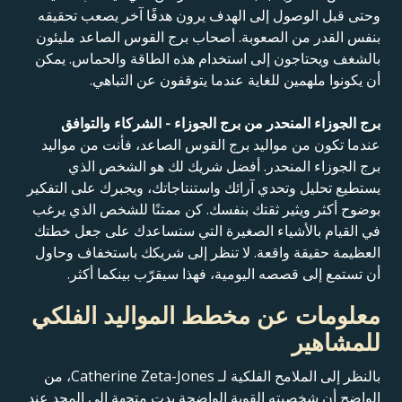
وحتى قبل الوصول إلى الهدف يرون هدفًا آخر يصعب تحقيقه
بنفس القدر من الصعوبة. أصحاب برج القوس الصاعد مليئون
بالشغف ويحتاجون إلى استخدام هذه الطاقة والحماس. يمكن
أن يكونوا ملهمين للغاية عندما يتوقفون عن التباهي.
برج الجوزاء المنحدر من برج الجوزاء - الشركاء والتوافق
عندما تكون من مواليد برج القوس الصاعد، فأنت من مواليد
برج الجوزاء المنحدر. أفضل شريك لك هو الشخص الذي
يستطيع تحليل وتحدي آرائك واستنتاجاتك، ويجبرك على التفكير
بوضوح أكثر ويثير ثقتك بنفسك. كن ممتنًا للشخص الذي يرغب
في القيام بالأشياء الصغيرة التي ستساعدك على جعل خطتك
العظيمة حقيقة واقعة. لا تنظر إلى شريكك باستخفاف وحاول
أن تستمع إلى قصصه اليومية، فهذا سيقرّب بينكما أكثر.
معلومات عن مخطط المواليد الفلكي
للمشاهير
بالنظر إلى الملامح الفلكية لـ Catherine Zeta-Jones، من
الواضح أن شخصيته القوية الواضحة بدت متجهة إلى المجد عند