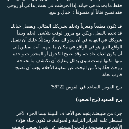
فقط ما يحدث في حياته. إذا انخرطت في بحث إبداعي أو روحي
فقد تصبح فناناً أو متصوفاً ذا خيال واسع.
قد تكون مطيعاً ومغرياً وتحلم بشريكك المثالي. وبفضل خيالك
قد تجده بالفعل، ولكن مع مرور الوقت يتلاشى الحلم ويبدأ
شريكك في النهاية في أن يبدو لك مملًا ومدللًا. عليك أن تتقبل
الواقع الذي هو في الواقع في مكان ما بينهما. أنت تميلين إلى
أن يكون لديك عادات، وقد تصبح الكحول أو المخدرات واحدة
منها. لكنها ليست سوى بدائل وعليك أن تكتشف ما تحتاجه
روحك حقًا. بدلاً من البحث عن سفينة الأحلام يجب أن تصبح
قارب نجاة.
برج القوس الصاعد في القوس 22°59'
برج الصعود (برج الصعود)
جزء من طبيعتك يتجه نحو الأهداف النبيلة بينما الجزء الآخر
تسيطر عليه الغرائز الترابية والحيوانية. قد تكون حياة هؤلاء
الأشخاص مصحوبة بالبحث المستمر عن شيء يصعب تحقيقه.