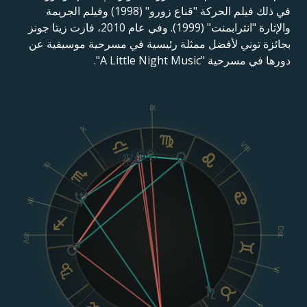
في ذلك فيلم الحركة "قناع زورو" (1998) وفيلم الجريمة
والإثارة "انترابمنت" (1999). وفي عام 2010، فازت زيتا جونز
بجائزة توني لأفضل ممثلة رئيسية في مسرحية موسيقية عن
دورها في مسرحية "A Little Night Music".
IX
X
VIII
XI
XII
Dsc
Asc
VI
V