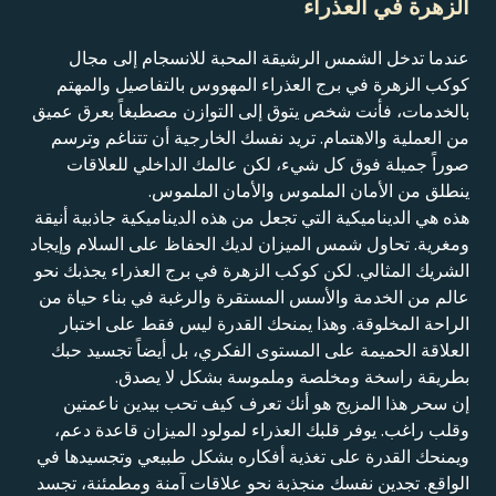
الزهرة في العذراء
عندما تدخل الشمس الرشيقة المحبة للانسجام إلى مجال
كوكب الزهرة في برج العذراء المهووس بالتفاصيل والمهتم
بالخدمات، فأنت شخص يتوق إلى التوازن مصطبغاً بعرق عميق
من العملية والاهتمام. تريد نفسك الخارجية أن تتناغم وترسم
صوراً جميلة فوق كل شيء، لكن عالمك الداخلي للعلاقات
ينطلق من الأمان الملموس والأمان الملموس.
هذه هي الديناميكية التي تجعل من هذه الديناميكية جاذبية أنيقة
ومغرية. تحاول شمس الميزان لديك الحفاظ على السلام وإيجاد
الشريك المثالي. لكن كوكب الزهرة في برج العذراء يجذبك نحو
عالم من الخدمة والأسس المستقرة والرغبة في بناء حياة من
الراحة المخلوقة. وهذا يمنحك القدرة ليس فقط على اختبار
العلاقة الحميمة على المستوى الفكري، بل أيضاً تجسيد حبك
بطريقة راسخة ومخلصة وملموسة بشكل لا يصدق.
إن سحر هذا المزيج هو أنك تعرف كيف تحب بيدين ناعمتين
وقلب راغب. يوفر قلبك العذراء لمولود الميزان قاعدة دعم،
ويمنحك القدرة على تغذية أفكاره بشكل طبيعي وتجسيدها في
الواقع. تجدين نفسك منجذبة نحو علاقات آمنة ومطمئنة، تجسد