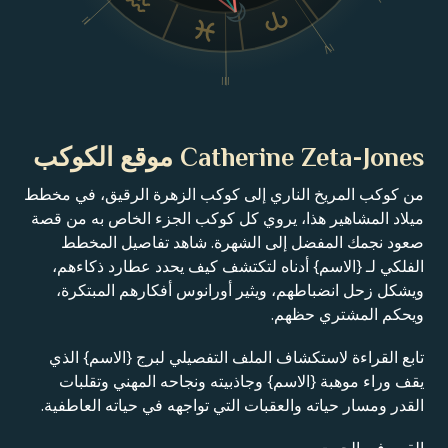
II
IV
III
Catherine Zeta-Jones موقع الكوكب
من كوكب المريخ الناري إلى كوكب الزهرة الرقيق، في مخطط
ميلاد المشاهير هذا، يروي كل كوكب الجزء الخاص به من قصة
صعود نجمك المفضل إلى الشهرة. شاهد تفاصيل المخطط
الفلكي لـ {الاسم} أدناه لتكتشف كيف يحدد عطارد ذكاءهم،
ويشكل زحل انضباطهم، ويثير أورانوس أفكارهم المبتكرة،
ويحكم المشتري حظهم.
تابع القراءة لاستكشاف الملف التفصيلي لبرج {الاسم} الذي
يقف وراء موهبة {الاسم} وجاذبيته ونجاحه المهني وتقلبات
القدر ومسار حياته والعقبات التي تواجهه في حياته العاطفية.