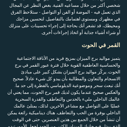
شخصي أكثر من خلال مساعيه الفنية. بغض النظر عن المجال
الذي تعمل فيه - الموضة أو الفن أو التواصل - ستلاحظ الفرق
في مظهرك ومستوى اهتمامك بالتفاصيل. لتحسين مزاجك
ومحيطك، قد تشعر أنك بحاجة إلى إجراء تحسينات على منزلك
أو شراء أشياء جذابة أو اتخاذ إجراءات أخرى.
القمر في الحوت
يتميز مواليد برج الميزان بمزيج فريد من الأناقة الاجتماعية
والحساسية العاطفية القوية خلال فترة عبور القمر في برج
الحوت. يركّز مواليد برج الميزان بشكل كبير على مبادئ
الانسجام والتعاون والمطالبة بأن يبدو كل شيء عادلاً. صحيح
أنك تبعث سحر وموضوعية الدبلوماسي بالفطرة إلى حد ما.
والعكس صحيح عندما يكون لديك قمر برج الحوت، مما يعني أن
عالمك الداخلي مليء بالحدس والتعاطف والقدرة السحرية
عمليًا على التواصل مع مشاعر الآخرين. لذلك، يمتلئ عالمك
الداخلي بوفرة من الحب والتعاطف. هناك ديناميكية رائعة يمكن
أن تنشأ من خلال الجمع بين هذين العنصرين. حتى في الوقت
الذي يبذل فيه جانبك الميزان الكثير من الجهد لجعل الأمور تبدو