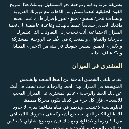
بطريقة مرنة وذكية وموجهة نحو المستقبل. ويمتلك هذا المزيج
القوة الحقيقية عندما تتمكن من الذهاب مع غريزتك الغريزية
وببساطة تنجز/ تسحق/ تخلق/ تفوز بإصرار هادئ عنيد. يضيف
دافعك الجدي إحساساً عميقاً بالهدف وقاعدة عاطفية إلى نعمة
الميزان الاجتماعية. أنت تنجذب إلى التعاونات التي تشعرك
بالرحابة والتفاؤل، والمتجذرة في الأهداف الروحية المشتركة
والالتزام العميق. تتنفس حيويتك في بيئة من الاحترام المتبادل
والاكتشاف الدائم.
المشتري في الميزان
عندما تلتقي الشمس الباحثة عن الحظ السعيد والشمس
المتوسعة في الميزان بهذا الحظ والرحابة حيث تبحث هي أيضًا
عن ذلك الحظ والرحابة - عالم المشتري في الميزان المحب
للانسجام، فإن كل جزء من كيانك يكون محركًا مصممًا
لدبلوماسية لا تنضب، ويزدهر في مياه متناغمة بعزم. لا حدود
للانطباع الكبير الذي تستطيع أن تتركه في مخزونك اللامتناهي
من الكاريزما والاندفاع، ومع ذلك فإن موضوع تشارلي لا يعكس
هذا الحب المندفع واللامحدود والمخلص بشراسة.