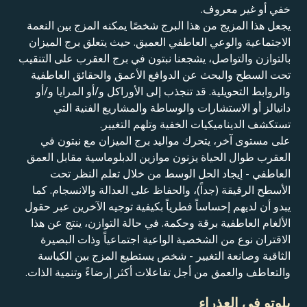
خفي أو غير معروف.
يجعل هذا المزيج من هذا البرج شخصًا يمكنه المزج بين النعمة
الاجتماعية والوعي العاطفي العميق. حيث يتعلق برج الميزان
بالتوازن والتواصل، يشجعنا نبتون في برج العقرب على التنقيب
تحت السطح والبحث عن الدوافع الأعمق والحقائق العاطفية
والروابط التحويلية. قد تنجذب إلى الأوراكل و/أو المرايا و/أو
دانيالز أو الاستشارات والوساطة والمشاريع الفنية التي
تستكشف الديناميكيات الخفية وتلهم التغيير.
على مستوى آخر، يتحرك مواليد برج الميزان مع نبتون في
العقرب طوال الحياة يزنون موازين الدبلوماسية مقابل العمق
العاطفي - إيجاد الحل الوسط من خلال تعلم النظر تحت
الأسطح الرقيقة (جداً)، والحفاظ على العدالة والانسجام. كما
يبدو أن لديهم إحساساً فطرياً بكيفية توجيه الآخرين عبر حقول
الألغام العاطفية برقة وحكمة. في حالة التوازن، ينتج عن هذا
الاقتران نوع من الشخصية الواعية اجتماعياً وذات البصيرة
الثاقبة وصانعة التغيير - شخص يستطيع المزج بين الكياسة
والتعاطف والعمق من أجل تفاعلات أكثر إرضاءً وتنمية الذات.
بلوتو في العذراء