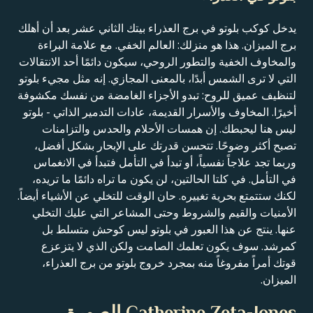
يدخل كوكب بلوتو في برج العذراء بيتك الثاني عشر بعد أن أهلك
برج الميزان. هذا هو منزلك: العالم الخفي. مع علامة البراءة
والمخاوف الخفية والتطور الروحي، سيكون دائمًا أحد الانتقالات
التي لا ترى الشمس أبدًا، بالمعنى المجازي. إنه مثل مجيء بلوتو
لتنظيف عميق للروح: تبدو الأجزاء الغامضة من نفسك مكشوفة
أخيرًا. المخاوف والأسرار القديمة، عادات التدمير الذاتي - بلوتو
ليس هنا ليحبطك. إن همسات الأحلام والحدس والتزامنات
تصبح أكثر وضوحًا. تتحسن قدرتك على الإبحار بشكل أفضل،
وربما تجد علاجاً نفسياً، أو تبدأ في التأمل فتبدأ في الانغماس
في التأمل. في كلتا الحالتين، لن يكون ما تراه دائمًا ما تريده،
لكنك ستتمتع بحرية تغييره. حان الوقت للتخلي عن الأشياء أيضاً.
الأمنيات والقيم والشروط وحتى المشاعر التي عليك التخلي
عنها. ينتج عن هذا العبور في بلوتو ليس كوحش متسلط بل
كمرشد. سوف يكون تعلمك الصامت ولكن الذي لا يتزعزع
قوتك أمراً مفروغاً منه بمجرد خروج بلوتو من برج العذراء،
الميزان.
Catherine Zeta-Jones الصورة