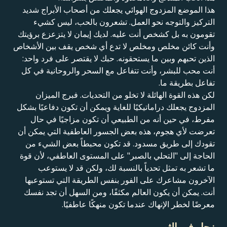
هذا الموضع المزدوج الهوائي يجعلك من أصحاب الأبراج شديد
التركيز والتوجه نحو العمل. تشعرون بالحب، ليس كشيء
تقومون به بل كشخص أنت عليه. لديك إيمان لا يتزعزع برؤيتك
وأنت كائن مخلص ومخلص لا تدع أي شخص يقف بين الأشخاص
الذين تحبهم وبين ما يستحقونه. حبك لا يقتصر على فرد واحد:
أنت محب للبشر، وأنت تتفاعل مع السحر والروحانية في كل
تفاعل بطريقة ما.
لكن هذه القوة الهائلة لا تخلو من التحديات. فبرج الميزان
المزدوج يجعلك دراماتيكيًا للغاية ويمكن أن تكون دفاعيًا بشكل
مفرط، في حين أنه من الطبيعي أن تكون مزاجيًا في حال
تعرضت لأي هجوم، هذه بعض الجسور العاطفية التي يمكن أن
تقودك إلى طريق مسدود. قد تكون محبطاً بعض الشيء من
الحاجة إلى "التحلي بالصبر" على المستوى العاطفي، لأن قوة
ما تشعر به تمثل تحدياً بالنسبة لك، ولكن قد لا يستوعب
الآخرون مشاعرك على الفور بنفس الطريقة التي تستوعبها
أنت. يمكن أن يكون العالم مكثفًا، ومن السهل أن تجد نفسك
معرضًا لخطر الإنهاك عندما تكون منهكًا عاطفيًا.
زحل في الثور