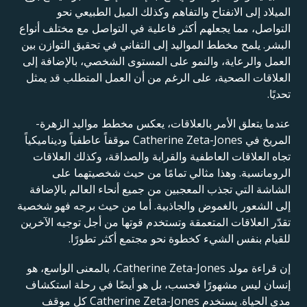
الميلاد إلى الانفتاح والتفاهم وكذلك الميل الطبيعي نحو
التواصل، مما يجعلهم أكثر فاعلية في التواصل مع مختلف أنواع
البشر. يلمح مخطط المواليد إلى التفاني في تحقيق التوازن بين
العمل والرعاية، والنمو على المستوى الشخصي، بالإضافة إلى
العلاقات الصحية، على الرغم من أن العمل المتطلب قد يمثل
تحديًا.
عندما يتعلق الأمر بالعلاقات، يعكس مخطط مواليد الزهرة-
المريخ في Catherine Zeta-Jones موقفاً عاطفياً وديناميكياً
تجاه العلاقات العاطفية والقرابة والصداقة، وكذلك العلاقات
الرومانسية. وهذا مثالي تمامًا من حيث شخصيتهما على
الشاشة التي تجذب المعجبين من جميع أنحاء العالم بالإضافة
إلى الشعور بالغموض والجاذبية. أما من حيث برجه فهو شخصية
تقدّر العلاقات المتعمقة وتستخدم قوتها من أجل توجيه الآخرين
للقيام بنفس الشيء كخطوة نحو مجتمع أكثر تطورًا.
إن قراءة مولد Catherine Zeta-Jones، بالمعنى الواسع، هو
إنسان ليس مشهورًا فحسب، بل هو أيضًا في رحلة استكشاف
مدى الحياة. يستخدم Catherine Zeta-Jones كل موقف