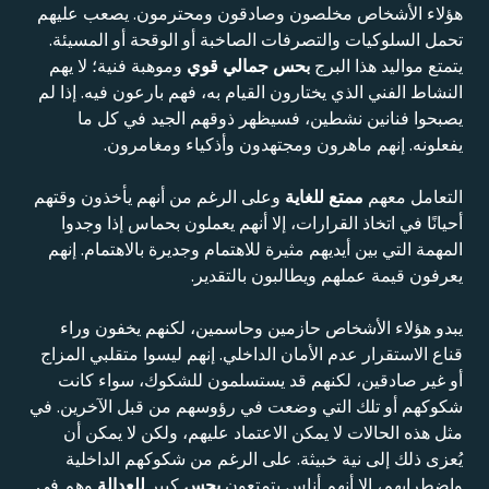
هؤلاء الأشخاص مخلصون وصادقون ومحترمون. يصعب عليهم
تحمل السلوكيات والتصرفات الصاخبة أو الوقحة أو المسيئة.
يتمتع مواليد هذا البرج
بحس جمالي قوي
وموهبة فنية؛ لا يهم
النشاط الفني الذي يختارون القيام به، فهم بارعون فيه. إذا لم
يصبحوا فنانين نشطين، فسيظهر ذوقهم الجيد في كل ما
يفعلونه. إنهم ماهرون ومجتهدون وأذكياء ومغامرون.
التعامل معهم
ممتع للغاية
وعلى الرغم من أنهم يأخذون وقتهم
أحيانًا في اتخاذ القرارات، إلا أنهم يعملون بحماس إذا وجدوا
المهمة التي بين أيديهم مثيرة للاهتمام وجديرة بالاهتمام. إنهم
يعرفون قيمة عملهم ويطالبون بالتقدير.
يبدو هؤلاء الأشخاص حازمين وحاسمين، لكنهم يخفون وراء
قناع الاستقرار عدم الأمان الداخلي. إنهم ليسوا متقلبي المزاج
أو غير صادقين، لكنهم قد يستسلمون للشكوك، سواء كانت
شكوكهم أو تلك التي وضعت في رؤوسهم من قبل الآخرين. في
مثل هذه الحالات لا يمكن الاعتماد عليهم، ولكن لا يمكن أن
يُعزى ذلك إلى نية خبيثة. على الرغم من شكوكهم الداخلية
واضطرابهم، إلا أنهم أناس يتمتعون
بحس
كبير
للعدالة
وهم في