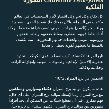
الفلكية
كل كفاح وكل تحدٍ وكل انتصار لأبرز الشخصيات في العالم
مكتوب في السماء، والآن يمكنك فك شفرة القوى السماوية
وراء سحر {الاسم} ونجاحه المهني. تصف قراءة مخطط الولادة
أدناه نقاط قوتهم الفطرية ونقاط ضعفهم ونقاط ضعفهم
وروتينهم اليومي ولحظات حياتهم المحورية – مما يكشف
بالضبط ما يجعلهم أيقونة تحظى بإعجابنا
تابع القراءة لاكتشاف كيف تصطف قوى الكواكب لتحديد
عبقرية {الاسم} الإبداعية وطموحاته المهنية وإنجازاته الرائعة
وحكمته وذكائه.
الشمس في برج الميزان 2°18'
عادة ما يكون مواليد برج الميزان
حكماء ومتوازنين ومتناغمين
مع برج الميزان ربما لإسعاد مواليد برج الميزان. على أي حال،
فهم يفكرون قبل أن يفعلوا شيئًا ما. من الممكن أن تجد أفراداً
متهورين بين مواليد برج الميزان، لكنهم استثناءات نادرة جداً.