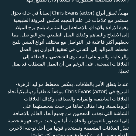
مهنياً، تُصوّر أبراج Chris Evans (actor) إنساناً في حالة تحوّل
مستمر مع علامات في علم التنجيم تعكس المرونة الطبيعية
وقوة الإرادة والإبداع، بالإضافة إلى المثابرة. يلمح برج الميلاد
إلى الانفتاح والتفاهم وكذلك الميل الطبيعي نحو التواصل، مما
يجعلهم أكثر فاعلية في التواصل مع مختلف أنواع البشر. يلمح
مخطط المواليد إلى التفاني في تحقيق التوازن بين العمل
والرعاية، والنمو على المستوى الشخصي، بالإضافة إلى
العلاقات الصحية، على الرغم من أن العمل المتطلب قد يمثل
تحديًا.
عندما يتعلق الأمر بالعلاقات، يعكس مخطط مواليد الزهرة-
المريخ في Chris Evans (actor) موقفاً عاطفياً وديناميكياً تجاه
العلاقات العاطفية والقرابة والصداقة، وكذلك العلاقات
الرومانسية. وهذا مثالي تمامًا من حيث شخصيتهما على
الشاشة التي تجذب المعجبين من جميع أنحاء العالم بالإضافة
إلى الشعور بالغموض والجاذبية. أما من حيث برجه فهو شخصية
تقدّر العلاقات المتعمقة وتستخدم قوتها من أجل توجيه الآخرين
للقيام بنفس الشيء كخطوة نحو مجتمع أكثر تطورًا.