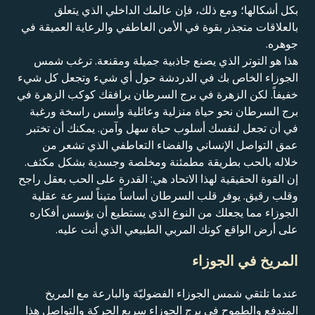
بكل أشكالها؛ ومع ذلك، فإن عالمك الداخلي الذي يتعلق
بالعلاقات متجذر بقوة في الأمن العاطفي والرعاية العميقة في
جوهره.
هذا هو التوتر الذي يصنع جاذبية جميلة ومقنعة. ترغب شمس
الجوزاء الخاص بك في الدردشة حول أي شيء وتجعل كل شيء
خفيفاً. لكن الزهرة في برج السرطان يرافقك كوكب الزهرة في
برج السرطان نحو حياة منزلية وعائلية وأسس راسخة ورغبة
في أن تجعل لنفسك أسلوب حياة سهل وآمن. يمكنك أن تختبر
عمق التواصل الإنساني والفضاء التعاطفي الذي تشعر من
خلاله بالحب بطريقة مطمئنة ومخلصة وجسدية بشكل مكثف.
إن القوة الحقيقية لهذا الاتحاد هي: القدرة على الحب بعقل راجح
وقلب رقيق. يوفر قلب السرطان أساساً متيناً لسرعة عقلية
الجوزاء مما يجعلك من النوع الذي يستطيع أن يؤسس أفكاره
على أرض الواقع كونك المربي الطبيعي الذي أنت عليه.
المريخ في الجوزاء
عندما تلتقي شمس الجوزاء الفضوليّة والبارعة مع المريخ
المندفع والطموح في برج الجوزاء سريع الحركة والتواصل هذا