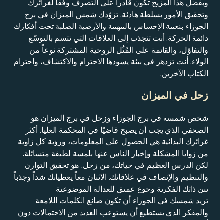
وبفضل هذا المزيج تكون قادراً على التصرف وفقاً لغرائزك
وتحقيق الأمور بسلطة هادئة. تزوّدك شمس الميزان في برج
الجوزاء بنعمة الإحساس بالمهمة والأرضية الصلبة تحت أفكارك
دائمة الحركة. أنت تنجذب إلى العلاقات التي تتسم بالتوسّع
والتفاؤل، والقائمة على المُثُل الروحية المشتركة نوعاً من
الولاء. أنت تزدهر في بيئة يسودها الاحترام والاكتشاف، واحترام
الكتاب الآخرين.
زحل في الميزان
شخص شمسه في برج الجوزاء وزحل في برج الميزان هو
الصحفي الذي يجب أن يصبح قاضيًا في المحكمة العليا. أكثر
غرائزك البدائية هي الحصول على المعلومات، ورؤية كل زاوية
من زوايا المشكلة وإخبار الناس عنها بلمسة لطيفة متسائلة.
لكن الدرس العظيم في حياتك، من زحل، هو تحقيق التوازن
والتنظيم والإنصاف في علاقاتك. الاثنان معاً يعطيانك شداً وجذباً
بين ذاتك الفكرية وجوع عميق للعدالة الموضوعية.
تريد شمسك في الجوزاء أن تكون صانع الكلمات اللامعة
والمفكر الذي يستطيع أن يستوعب العديد من الاحتمالات دون