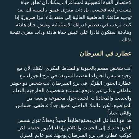
لاحتضان القوة التحويلية لمشاعرك، يمكنك أن تخلق حياة
ليست رائعة فحسب، بل ذات مغزى عميق بالنسبة لك. يعد
توجيه طاقتك العاطفية العالية إلى منفذ بنّاء أمرًا ضروريًا إذا
كنت ترغب في تعظيم قدراتك الاستثنائية وعيش حياة هادئة
وهادفة. ستكون قادرًا على عيش حياة هادئة وذات مغزى نتيجة
لذلك.
عطارد في السرطان
أنت شخص مفعم بالحيوية والنشاط الفكري، لكنك الآن مع
وجود شمس الجوزاء الفضية السريعة في برج الجوزاء مع
عطارد الحنون المُرَبِّي في برج السرطان أنت شخص ذو جوهر
عاطفي وقائي غير متوقع. تستمتع شخصيتك الخارجية بالتعلم
والحديث والمحادثات الجيدة حول مجموعة واسعة من
المواضيع، لكن عالمك الداخلي عميق جداً: عاطفي، حساس،
وقائي أحياناً.
هذا هو التفاعل الذي يصنع تطابقاً جميلاً وفعالاً. تتوق شمس
الجوزاء لديك إلى الحديث والكلام وإبقاء الأمور خفيفة. لكن
كوكب عطارد في برج السرطان يوجهك نحو عالم المنزل