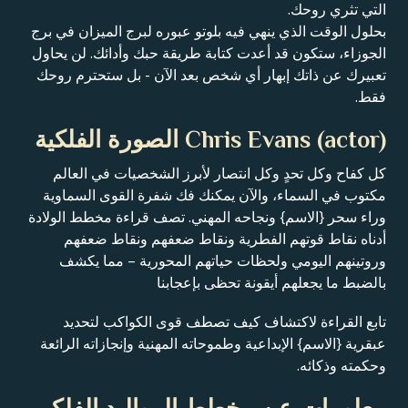
التي تثري روحك.
بحلول الوقت الذي ينهي فيه بلوتو عبوره لبرج الميزان في برج
الجوزاء، ستكون قد أعدت كتابة طريقة حبك وأدائك. لن يحاول
تعبيرك عن ذاتك إبهار أي شخص بعد الآن - بل ستحترم روحك
فقط.
Chris Evans (actor) الصورة الفلكية
كل كفاح وكل تحدٍ وكل انتصار لأبرز الشخصيات في العالم
مكتوب في السماء، والآن يمكنك فك شفرة القوى السماوية
وراء سحر {الاسم} ونجاحه المهني. تصف قراءة مخطط الولادة
أدناه نقاط قوتهم الفطرية ونقاط ضعفهم ونقاط ضعفهم
وروتينهم اليومي ولحظات حياتهم المحورية – مما يكشف
بالضبط ما يجعلهم أيقونة تحظى بإعجابنا
تابع القراءة لاكتشاف كيف تصطف قوى الكواكب لتحديد
عبقرية {الاسم} الإبداعية وطموحاته المهنية وإنجازاته الرائعة
وحكمته وذكائه.