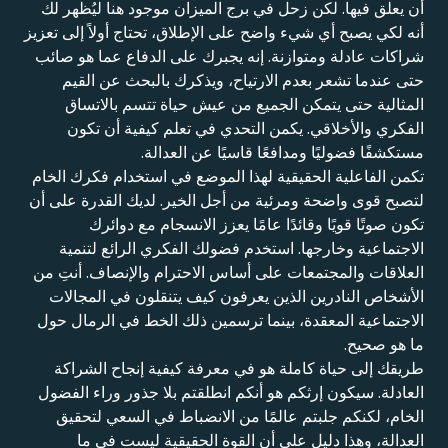
أن يعلق فيها. لكن زحل في برج الميزان موجود هنا ليُظهر لك
أنه لكي يصبح أي شيء واضح على الإطلاق، تحتاج أولاً إلى تعزيز
شراكات عادلة ومتوازنة. إنه يجبرك على الدفاع عما هو صائب
حتى عندما تشعر بعدم الارتياح، ويذكرك بالبحث عن القيم
المثالية حتى يتمكن الجميع من عيش حياة تتسم بالاتساق
الفكري والأخلاقي. يكمن التحدي في تعلم كيفية أن تكون
مستكشفًا فضوليًا ومدافعًا قاسيًا عن العدالة.
تكمن الفاعلية الحقيقية لهذا الموضع في استخدام فكرك الخام
لتصبح قوى واضحة ومرئية من أجل الخير. لديك القدرة على أن
تكون صوتًا قويًا وقائدًا عامًا يعزز الانسجام مع دوائرك
الاجتماعية وخارجها. استخدم فضولك الفكري الرائع لتنمية
العلاقات والمجتمعات على أساس الاحترام والإنصاف. أنتِ من
الأشخاص النادرين الذين يعرفون كيف يتنقلون في المجالات
الاجتماعية المعقدة، بينما ترسمين ذلك الخط في الرمال حول
ما هو صحيح.
طريقك إلى حياة كاملة هو في معرفة كيفية إنجاح الشراكة
العادلة. سيكون إرثكم هو أنكم انطلقتم بلا جذور وراء الفضول
الخام، لكنكم جلبتم عالمًا من الانضباط في السعي لتحقيق
العدالة، وهذا دليل على أن القوة الحقيقية ليست في ما