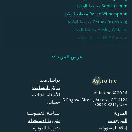
Sophia Loren
مخطط الولادة
Reese Witherspoon
مخطط الولادة
Grimes (musician)
مخطط الولادة
Hayley Williams
مخطط الولادة
NLE Choppa
مخطط الولادة
Theo James
مخطط الولادة
Emma Roberts
مخطط الولادة
عرض المزيد
Troye Sivan
مخطط الولادة
Will Ferrell
مخطط الولادة
Tom Brady
مخطط الولادة
تواصل معنا
Astroline
Kevin Hart
مخطط الولادة
مركز المساعدة
Astroline ©
2026
Avril Lavigne
مخطط الولادة
الأسئلة الشائعة
4124 S Pagosa Street, Aurora, CO
Diana Ross
مخطط الولادة
حسابي
80013-3211, USA
Kesha
مخطط الولادة
المدونة
سياسة الخصوصية
Alicia Keys
مخطط الولادة
المراجعات
شروط الاستخدام
Lauren London
مخطط الولادة
إخلاء المسؤولية
شروط الفوترة