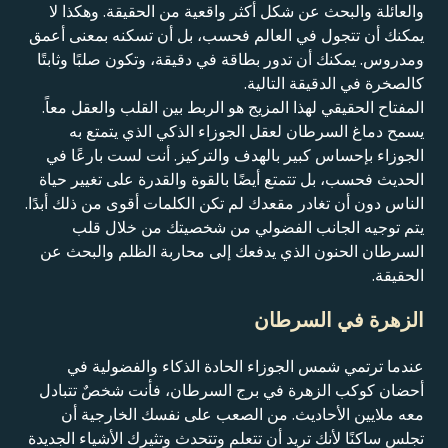
والعائلة والبحث عن شكل أكثر واقعية من الحقيقة. وهكذا لا
يمكنك أن تتجول في العالم فحسب، بل أن تسكنه بمعنى أعمق
ومدروس. يمكنك أن تدور بطاقة في دقيقة، وتكون صلبًا وثابتًا
كالصخرة في الدقيقة التالية.
المفتاح الحقيقي لهذا المزيج هو الربط بين القلب والعقل معاً.
يسمح دماغ السرطان لعقل الجوزاء الذكي الذي يتمتع به
الجوزاء بإحساس كبير بالهدف والتركيز. أنت لست بارعًا في
الحديث فحسب، بل تتمتع أيضًا بالقوة والقدرة على تغيير حياة
الناس دون أن تغادر مقعدك لم تكن الكلمات أقوى من ذلك أبدًا.
يتم توجيه الجانب الفضولي من شخصيتك من خلال قلب
السرطان الحنون الذي يدفعك إلى محاربة الظلم والبحث عن
الحقيقة.
الزهرة في السرطان
عندما ترتمي شمس الجوزاء الحادة الذكاء والفضولية في
أحضان كوكب الزهرة في برج السرطان، فأنت شخصٌ تتبادل
معه ملايين الأحاديث. من الصعب على نفسك الخارجية أن
تجلس ساكنًا لأنك تريد أن تتعلم وتتحدث وتثيرك الأشياء الجديدة