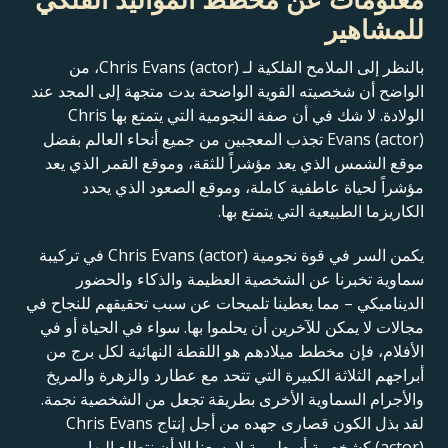
معلومات عن مخطط المواليد الفلكي
للمشاهير
بالنظر إلى الملامح الفلكية لـ Chris Evans (actor)، من
الواضح أن شخصيته القوية الواضحة بدت متجهة إلى المجد عند
الولادة. لا شك في أن صفة النجومية التي يتمتع بها Chris
Evans (actor) تجذب المعجبين من جميع أنحاء العالم بفضل
موقع الشمس الذي يعد مؤشراً للثقة، وموقع القمر الذي يعد
مؤشراً لحياة عاطفية كاملة، وموقع الصعود الذي يحدد
الكاريزما الطبيعية التي يتمتع بها.
يكمن السر في قوة نجومية Chris Evans (actor) في تركيبة
سماوية تخبرنا عن الشخصية العظيمة والذكاء والحضور
الديناميكي – مما يعطينا تلميحات عن سبب تحقيقهم للنجاح في
مجالات لا يمكن للآخرين أن يحلموا بها. سواء في الحياة أو في
الأفلام، فإن مخطط ميلادهم هو اللقطة النهائية لكل برج من
أبراجهم الثلاثة الكبيرة التي تتحد مع عطارد والزهرة والمريخ
والأجرام السماوية الأخرى بطريقة تجعل من الشخصية نجمة.
لقد بذل الكون قصارى جهده من أجل إنتاج Chris Evans
(actor) كشخصية أسطورية لا يسعنا إلا أن نتطلع إليها.