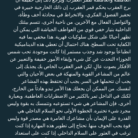
برج العقرب يحكم قمر العقرب. إن ذاتك الخارجية خبيرة في
تحفيز الفضول الفكري، والانخراط في محادثة أخف وطأة،
والتواصل الفعال مع الآخرين. من ناحية أخرى، تتسم بيئتك
الداخلية بتيار خفي قوي من العواطف الجياشة التي يمكن أن
تظهر أحيانًا على شكل سلوكيات قهرية. هذا مخفي بما فيه
الكفاية تحت السطح. هناك احتمال أن تعطي هذه الديناميكية
انطباعاً بوجود شد وجذب مستمر إذا كانت موجودة. تحب شمس
الجوزاء التحدث عن كل شيء وإبقاء الأمور خفيفة والتعبير عن
الأفكار بصوت عالٍ. لكن قمر العقرب الخاص بك يجذبك إلى
عالم من المشاعر القوية والمنهكة في بعض الأحيان والتي
يجب أن تتحملها في السر. يجب أن تحتفظ بهذه المشاعر
لنفسك. من الممكن أن يجعلك هذا الأمر تبدو هادئاً من الخارج،
لكنك في الداخل تمر بالكثير من الاضطرابات العاطفية. وبعبارة
أخرى، فإن المشاعر هي شيء تستوعبه وتتمسك به بقوة وليس
مجرد شيء تختبره. الخطوة الأولى نحو السلام الداخلي هي
القدرة على الإيمان بأن مشاعرك الغامرة هي مصدر قوة وليس
قوة يجب الخوف منها. تحتاج إلى تطوير هذه المهارة إذا كنت
ترغب في العثور على السلام الداخلي. إذا كنت على استعداد