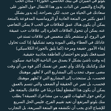
بلوتو في الميزان في بيتك الخامس، الجوزاء - مكان الحب
والإبداع والتعبير عن الذات. يدور هذا الانتقال حول العثور على
سعادتك في الحياة من جديد، لكن بصراحة، إنه يدور بشكل
أعمق بكثير من المتعة العادية أو الرومانسية المدفوعة بالمتعة.
يمكن أن يكون هناك عمق للعلاقات في الحب لا يمكن التغاضي
عنه. يمكن أن تتحول العلاقات العابرة إلى علاقات حب عميقة
في الروح، أو ستشعر بأنك منغمس في علاقات تستدعي
عاداتك في العطاء وتلقي المودة وتعيد تشكيلها. إذا كنت تحاول
إبقاء الأمور خفيفة ومرحة (كما يليق بالجوزاء الكلاسيكي)
فسيدفعك بلوتو نحو احتضان العاطفة بجاذبية حقيقية.
إنه وقت ناشئ بشكل لا يصدق من الناحية الإبداعية. سيكون
فنك وكتابتك وأدائك وأي تعبير عن نفسك أكثر قوة من أي وقت
مضى. سوف تنجذب إلى المشاريع التي لا تُظهر موهبتك
فحسب، بل ستنجذب إلى المشاريع التي لا تُظهر موهبتك
فحسب، بل تعبر عن الحقيقة أو الضعف والتي تتسم بالعمق.
يمكن أن يكون هذا المقطع أيضًا درسًا في علاقتك بالمتعة. هل
تركض حول الملهيات للتهرب من مشاعرك العميقة؟ يطلب
منك بلوتو المرتفع أن تعيد تقييم الفرح، فليس الحل السريع
للإشباع الذي يجب أن تكتشفه هو المتعة السريعة، بل التجارب