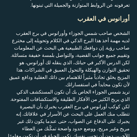
تعرفونه عن الروابط المتوازنة والجميلة التي تبنونها.
أورانوس في العقرب
الشخص صاحب شمس الجوزاء وأورانوس في برج العقرب
لديه مهمة أخذ هذا البرج الذكي في الكلام وتحويله إلى مخترع
صاحب رؤية. إن دوافعك الطبيعية هي البحث عن المعلومات
وتقييم جميع جوانب القضية، والتواصل بلمسة خفيفة متسائلة.
لكن الدرس الأكبر في حياتك، الذي ينقله لك أورانوس، هو
تحقيق التوازن والهيكلة والتحول العميق في الشراكات. هذا
المزيج يخلق تجاذباً مثيراً للاهتمام بين ذاتك العقلية ودافع عميق
لأن تكون محايداً في استفساراتك.
تريد شمس الجوزاء الخاص بك أن تكون المستكشف الذكي
الذي يربح الكثير من الأفكار الطليقة والاستكشافات المفتوحة.
لكن كوكب أورانوس في برج العقرب يخبرك بأن البصيرة
تتطلب منك العمل على البحث عن الأسرار في علاقاتك. إنه
يجبرك على الدفاع عن الصواب، حتى عندما يكون ذلك غير
مريح وغير مريح، ووضع حدود واضحة تمكّنك من العطاء
للآخرين دون أن تخسر نفسك. تكمن الحيلة في أن تكون مغامرًا