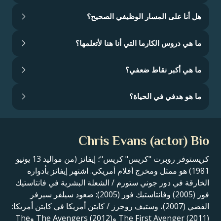
هل أنا على المسار الوظيفي الصحيح؟
ما هي دروس الكارما التي أنا هنا لأتعلمها؟
ما هي أكبر نقاط ضعفي؟
ما هو هدفي في الحياة؟
Chris Evans (actor) Bio
كريستوفر روبرت "كريس" كريس"؛ إيفانز (من مواليد 13 يونيو
1981) هو ممثل ومخرج أفلام أمريكي. اشتهر إيفانز بأدواره
الخارقة في دور جوني ستورم / الشعلة البشرية في فانتاستيك
فور (2005) وفانتاستيك فور (2005): صعود سيلفر سيرفر
الفضي (2007)، وستيف روجرز / كابتن أمريكا في كابتن أمريكا:
The First Avenger (2011) وThe Avengers (2012) وThe