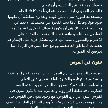
فضوليًا ومدافعًا عن الحق دون أن ترحم.
فالسحر الحقيقي لهذا المنصب هو أن تأخذ ذكاءك الخام
وتستخدمه لبلورة شيء يمكن فهمه وتقديره. يمكنكم أن تكونوا
صوتًا قويًا وقائدًا عامًا يسد الفجوة في محيطكم الاجتماعي
وخارجه. فوظيفتك هي أن يكون فضولك الفكري الشاهق هو
التواصل مع الناس، وإنشاء هذه المجتمعات القائمة على
الاحترام والشعور بالثقة. أنتِ قادرة بشكل فريد على الإبحار في
تعقيدات المناطق العاطفية، ووضع خط متين في الرمال لما
تعرفين أنه الصواب.
نبتون في القوس
مع وجود الشمس في برج الجوزاء فإنك تتمتع بالفضول والتنوع
والشخصية الثرثارة والمثيرة للقلق. تتغذى على التعلم
والمعلومات المشتركة ووجهات النظر الفريدة. هذه القوة
الفكرية تأخذ طابعًا أكثر رؤية ومغامرة عندما يكون نبتون في
القوس. نبتون في برج القوس: مع وجود نبتون في القوس في
هذا الموضع يكون الشخص متفائلاً ويجد الحقائق العليا ويتفلسف
ويبحث عن المعنى الأعمق لأنه يرتفع فوق التجارب اليومية.