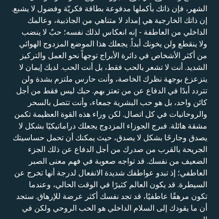
الشهر، فإن ذاتك بأكملها مدفوعة بطاقة فكريّة وفضول لا يشبع.
إن ذاتك الخارجية هي إمداد لا متناهي من الجاذبية، وعالمك
الداخلي من العاطفة - إنه انعكاس لذلك نفسه؛ حبٌ لا ينضب
ولا ينقطع ولن يخونك أبداً. يجعلك هذا الموضع المزدوج الهوائي
من أكثر الأشخاص في دائرة الأبراج توجهاً نحو العمل والتركيز
الشديد. أنت لا تشعر بالحب فقط، بل أنت الحب. لديك إيمان لا
يتزعزع بوجهة نظرك الخاصة، وأنت حارس ملتزم بشدة ولن
تتردد أبدًا في الدفاع عن من تعتز بهم. حبك ليس فقط من أجل
كائن واحد، بل هو حب البشرية جمعاء، وأنت تتصل بالسحر
والروحانيات في كل اتصال. لكن وراء هذه القوة العظيمة تكمن
مشقة هائلة. فبرج الجوزاء المزدوج يجعلك دراماتيكيًا بشكل لا
يصدق وجارحًا بشكل لا يصدق، حيث يمكنك أن تحمل حساسيتك
الجريحة بالقرب من صدرك من أجل الدفاع عن ذلك الجزء
الضعيف من نفسك. قد تواجه صعوبة في فهم معنى الصبر
العاطفي؛ إذ تبدو عواطفك شديدة الانفعال لدرجة أنها تخرج عن
السيطرة. قد يكون العالم كثيرًا في الوقت الحالي، وعندما
تكون مرهقًا عاطفيًا، قد تجد نفسك أكثر عرضة للإرهاق. ستجد
أن ما يقودك إلى السلام الداخلي هو الحب الروحي ولكن في