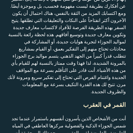
عن أفكارك بطريقة ليست مفهومة فحسب، بل وموجزة أيضًا.
ومع اكتسابك المزيد من الثقة بالنفس، هناك احتمال أن يكون
الآخرون أكثر انفتاحاً على النكات والتعليقات التي تطلقها. يتيح
السفر بهذه الطريقة الفرصة للأفراد لاكتساب معارف جديدة
وتكوين معارف جديدة وتوسيع آفاقهم. هذه لحظة رائعة بالنسبة
لمواليد الجوزاء لتجربة هوايات جديدة، أو المشاركة في
محادثات تحتاج منهم إلى التفكير بعمق، أو القيام بمشاريع
تتطلب قدراً كبيراً من الجهد الذهني. يتسم مواليد برج الجوزاء
بالمرونة الشديدة، لذا فهذا وقت ممتاز بالنسبة لهم للقيام بأي
من هذه الأشياء. أنت قادر على التأقلم بسرعة مع المواقف
الجديدة واغتنام الفرص التي تحتاج إلى تفكير سريع ومرونة لأنك
مرن. تتيح لك هذه القدرة التكيف بسرعة مع المعلومات
والظروف الجديدة.
القمر في العقرب
أنت من الأشخاص الذين يأسرون أنفسهم باستمرار عندما تجد
شمس الجوزاء الذكية والفضولية مركزها العاطفي في المياه
الغامضة والغامضة لقمر العقرب. ويرجع ذلك إلى حقيقة أن