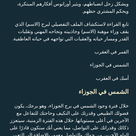
ويشكل زحل انضباطهم، ويثير أورانوس أفكارهم المبتكرة،
ويحكم المشتري حظهم.
تابع القراءة لاستكشاف الملف التفصيلي لبرج {الاسم} الذي
يقف وراء موهبة {الاسم} وجاذبيته ونجاحه المهني وتقلبات
القدر ومسار حياته والعقبات التي تواجهه في حياته العاطفية.
القمر في العقرب
الشمس في الجوزاء
أسك في العقرب
الشمس في الجوزاء
خلال فترة وجود الشمس في برج الجوزاء، وهو برجك، يكون
فضولك الطبيعي وقدرتك على التكيف وحاجتك للتفاعل مع
الآخرين في أعلى مستوياتها. خلال هذه الفترة الزمنية، سيتعزز
ذكائك وقدراتك على التواصل، مما يعني أنك ستكون قادرًا على
إلهام الآخرين من حولك والتواصل معهم، بالإضافة إلى التعبير