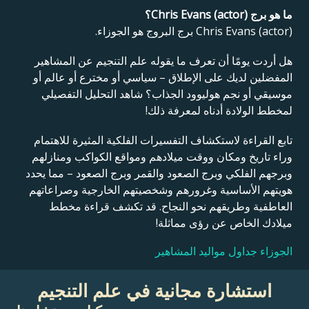
ما هو برج Chris Evans (actor)؟
Chris Evans (actor) برج البروج هو الجوزاء.
هل أردت يومًا أن تعرف ما يقوله علم التنجيم عن المشاهير
المفضلين لديك على الإطلاق – سياسي أو مخترع أو عالم أو
موسيقي أو نجم هوليوود الجذاب؟ شاهد التحليل التفصيلي
لمخطط الولادة أدناه لمعرفة ذلك!
تابع القراءة لاستكشاف التفسيرات الفلكية المثيرة للاهتمام
وراء تاريخ ومكان ووقت ميلادهم ومواقع الكواكب ومنازلهم
وبرجهم الفلكي وبرج الصعود والقمر وبرج الصعود – مما يحدد
هويتهم الأساسية وغرورهم وشخصيتهم الخارجية وصراعاتهم
العاطفية وطريقهم نحو النجاح. قد تكشف قراءة مخطط
ميلادك الخاص عن رؤى مماثلة!
الجوزاء جداول مواليد المشاهير
استشارة مجانية في علم التنجيم