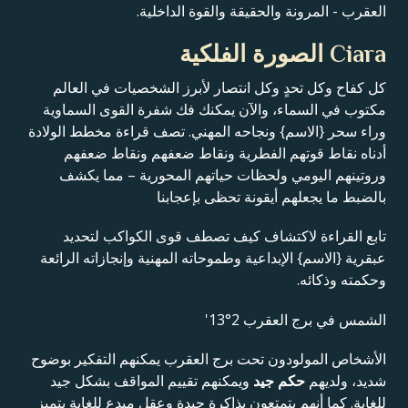
العقرب - المرونة والحقيقة والقوة الداخلية.
Ciara الصورة الفلكية
كل كفاح وكل تحدٍ وكل انتصار لأبرز الشخصيات في العالم
مكتوب في السماء، والآن يمكنك فك شفرة القوى السماوية
وراء سحر {الاسم} ونجاحه المهني. تصف قراءة مخطط الولادة
أدناه نقاط قوتهم الفطرية ونقاط ضعفهم ونقاط ضعفهم
وروتينهم اليومي ولحظات حياتهم المحورية – مما يكشف
بالضبط ما يجعلهم أيقونة تحظى بإعجابنا
تابع القراءة لاكتشاف كيف تصطف قوى الكواكب لتحديد
عبقرية {الاسم} الإبداعية وطموحاته المهنية وإنجازاته الرائعة
وحكمته وذكائه.
الشمس في برج العقرب 2°13'
الأشخاص المولودون تحت برج العقرب يمكنهم التفكير بوضوح
شديد، ولديهم
حكم جيد
ويمكنهم تقييم المواقف بشكل جيد
للغاية. كما أنهم يتمتعون بذاكرة جيدة وعقل مبدع للغاية يتميز