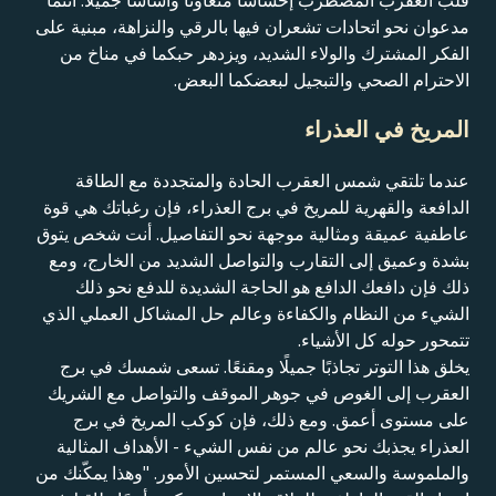
قلب العقرب المضطرب إحساساً متعاوناً وأساساً جميلاً. أنتما
مدعوان نحو اتحادات تشعران فيها بالرقي والنزاهة، مبنية على
الفكر المشترك والولاء الشديد، ويزدهر حبكما في مناخ من
الاحترام الصحي والتبجيل لبعضكما البعض.
المريخ في العذراء
عندما تلتقي شمس العقرب الحادة والمتجددة مع الطاقة
الدافعة والقهرية للمريخ في برج العذراء، فإن رغباتك هي قوة
عاطفية عميقة ومثالية موجهة نحو التفاصيل. أنت شخص يتوق
بشدة وعميق إلى التقارب والتواصل الشديد من الخارج، ومع
ذلك فإن دافعك الدافع هو الحاجة الشديدة للدفع نحو ذلك
الشيء من النظام والكفاءة وعالم حل المشاكل العملي الذي
تتمحور حوله كل الأشياء.
يخلق هذا التوتر تجاذبًا جميلًا ومقنعًا. تسعى شمسك في برج
العقرب إلى الغوص في جوهر الموقف والتواصل مع الشريك
على مستوى أعمق. ومع ذلك، فإن كوكب المريخ في برج
العذراء يجذبك نحو عالم من نفس الشيء - الأهداف المثالية
والملموسة والسعي المستمر لتحسين الأمور. "وهذا يمكّنك من