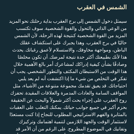
الشمس في العقرب
سيمثل دخول الشمس إلى برج العقرب بداية رحلتك نحو المزيد
من الوعي الذاتي والتحول والقوة الشخصية. سوف تكتسب
المزيد من القوة الشخصية كنتيجة لهذه الرحلة، لأن الشمس
حاليًا في برج العقرب. وهذا يجبرك على استكشاف عقلك
الباطن، ومواجهة مخاوفك، والاستسلام لأعمق رغباتك. يحدث
هذا لأنك بطبيعتك أكثر حدة نتيجة لمرضك. أن تكون مخلصًا
وصادقًا بشأن كيفية إدراكك لمشاعرك أمر بالغ الأهمية خلال
هذا الوقت من الاستبطان المكثف والتطور الشخصي. يجب أن
تفكر في التخلص من شيء ما إذا اكتشفت أنه لم يعد يلبي
احتياجاتك. قد يعيق تقدمك مجموعة متنوعة من الأشياء، مثل
المواقف السامة والعادات المدمرة والعلاقات المقيدة. تحفزك
روح العقرب على إجراء بحث أكثر شمولاً والبحث عن الحقيقة
بحزم أكبر في جميع جوانب حياتك. يمكنك التغلب على العقبات
بالمثابرة والفهم الاستراتيجي المطلوب للنجاح إذا كنت مستعدًا
لاستثمار الوقت والجهد اللازمين لتنمية اهتمامك وتركيزك
وتفانيك في الموضوع المطروح. على الرغم من أن الأمر قد