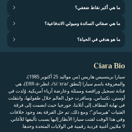
ما هي أكبر نقاط ضعفي؟
ما هي صفاتي السائدة وميولي الاندفاعية؟
ما هو هدفي في الحياة؟
Ciara Bio
سيارا برينسيس هاريس (من مواليد 25 أكتوبر 1985)،
والمعروفة باسم سيارا (تُنطق /siːˈɛrə/، انظر-ERR-ə)، هي
فنانة تسجيل وراقصة وممثلة وعارضة أزياء أمريكية. وُلدت في
أوستن، تكساس، وسافرت حول العالم خلال طفولتها، وانتقلت
في نهاية المطاف إلى أتلانتا، جورجيا حيث انضمت إلى فرقة
الفتيات "هيرساي"؛ ومع ذلك، تم حل الفرقة بعد وجود خلافات.
وفي هذا الوقت لفتت سيارا الأنظار إليها بسبب تأليفها للأغاني.
9 ملايين أغنية فردية رقمية في الولايات المتحدة وحدها.