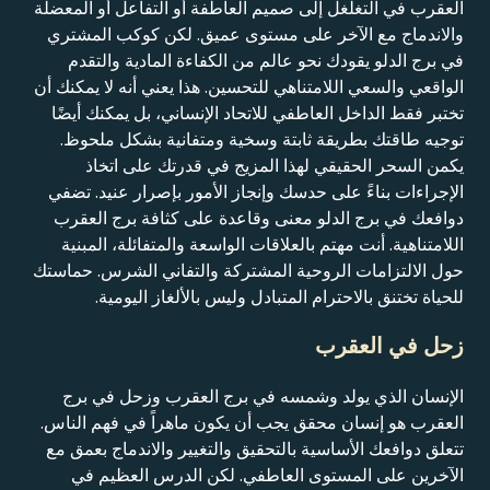
العقرب في التغلغل إلى صميم العاطفة أو التفاعل أو المعضلة
والاندماج مع الآخر على مستوى عميق. لكن كوكب المشتري
في برج الدلو يقودك نحو عالم من الكفاءة المادية والتقدم
الواقعي والسعي اللامتناهي للتحسين. هذا يعني أنه لا يمكنك أن
تختبر فقط الداخل العاطفي للاتحاد الإنساني، بل يمكنك أيضًا
توجيه طاقتك بطريقة ثابتة وسخية ومتفانية بشكل ملحوظ.
يكمن السحر الحقيقي لهذا المزيج في قدرتك على اتخاذ
الإجراءات بناءً على حدسك وإنجاز الأمور بإصرار عنيد. تضفي
دوافعك في برج الدلو معنى وقاعدة على كثافة برج العقرب
اللامتناهية. أنت مهتم بالعلاقات الواسعة والمتفائلة، المبنية
حول الالتزامات الروحية المشتركة والتفاني الشرس. حماستك
للحياة تختنق بالاحترام المتبادل وليس بالألغاز اليومية.
زحل في العقرب
الإنسان الذي يولد وشمسه في برج العقرب وزحل في برج
العقرب هو إنسان محقق يجب أن يكون ماهراً في فهم الناس.
تتعلق دوافعك الأساسية بالتحقيق والتغيير والاندماج بعمق مع
الآخرين على المستوى العاطفي. لكن الدرس العظيم في