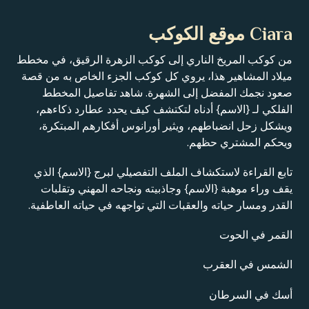
Ciara موقع الكوكب
من كوكب المريخ الناري إلى كوكب الزهرة الرقيق، في مخطط
ميلاد المشاهير هذا، يروي كل كوكب الجزء الخاص به من قصة
صعود نجمك المفضل إلى الشهرة. شاهد تفاصيل المخطط
الفلكي لـ {الاسم} أدناه لتكتشف كيف يحدد عطارد ذكاءهم،
ويشكل زحل انضباطهم، ويثير أورانوس أفكارهم المبتكرة،
ويحكم المشتري حظهم.
تابع القراءة لاستكشاف الملف التفصيلي لبرج {الاسم} الذي
يقف وراء موهبة {الاسم} وجاذبيته ونجاحه المهني وتقلبات
القدر ومسار حياته والعقبات التي تواجهه في حياته العاطفية.
القمر في الحوت
الشمس في العقرب
أسك في السرطان