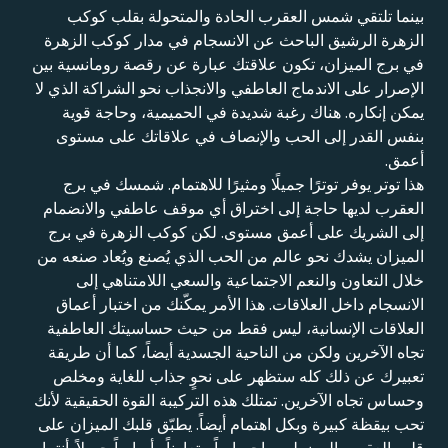
بينما تلتقي شمس العقرب الحادة والمتحولة بقلب كوكب
الزهرة الرشيق الباحث عن الانسجام في مدار كوكب الزهرة
في برج الميزان، تكون علاقتك عبارة عن رقصة رومانسية بين
الإصرار على الاندماج العاطفي والانجذاب نحو الشراكة الذي لا
يمكن إنكاره. هناك رغبة شديدة في الحميمية، وحاجة قوية
بنفس القدر إلى الحب والإنصاف في علاقاتك على مستوى
أعمق.
هذا توتر يوفر توترًا جميلًا ومثيرًا للاهتمام. شمسك في برج
العقرب لديها حاجة إلى اختراق أي موقف عاطفي والانضمام
إلى الشريك على أعمق مستوى. لكن كوكب الزهرة في برج
الميزان يشدك نحو عالم من الحب الذي يُصنع ويُعاد صنعه من
خلال التعاون والنعم الاجتماعية والسعي اللامتناهي إلى
الانسجام داخل العلاقات. هذا الأمر يمكّنك من اختبار أعماق
العلاقات الإنسانية، ليس فقط من حيث حساسيتك العاطفية
تجاه الآخرين ولكن من الناحية الجسدية أيضاً، كما أن طريقة
تعبيرك عن ذلك كله ستظهر على نحوٍ جذاب للغاية ومخلص
وحساس تجاه الآخرين. تمتلك هذه التركيبة القوة الحقيقية لأنك
تحب بيقظة كبيرة وبكل اهتمام أيضاً. يطبّق قلبك الميزان على