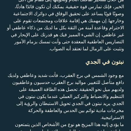
الخير، فإنك تمارس قوة حقيقية. يمكنك أن تكون قائدًا هادئًا،
وصوتًا قويًا يساعد على تحقيق الوفاق في دوائرك الاجتماعية
وخارجها. إن مهمتك هي إقامة علاقات ومجتمعات تقوم على
الاحترام وقاعدة آمنة من الثقة بكل ما لديك من ذكاء عاطفي أو
غير عاطفي. إن الشيء المميز فيك هو قدرتك على الإبحار في
التضاريس العاطفية المعقدة حتى وأنت تمسك بزمام الأمور
وتثبت على الرمال لما تعتقد أنه الصواب.
نبتون في الجدي
مع وجود الشمس في برج العقرب، فأنت شديد وعاطفي ولديك
دافع متأصل للتغيير. مواليد برج العقرب حدسيون وعاطفيون
ولديهم ميل نحو الحقيقة. تحصل هذه الطاقة العميقة على
التنظيم والانضباط والتركيز العملي عندما يكون نبتون في
الجدي. يريد نبتون في الجدي تحويل الاستبطان والرؤية إلى
مخرجات مادية توائم بين الحدس والعاطفة والحركة
الاستراتيجية.
ما يؤدي إليه هذا المزيج هو نوع من الأشخاص الذين يتمتعون