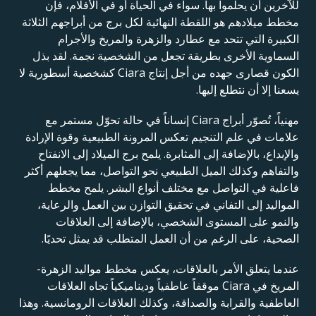
للآخرين أن يحلموا بها. سواء في الحياة أو في الأفلام، فإن
مخطط ميلادهم هو اللقطة النهائية لكل برج من أبراجهم الثلاثة
الكبيرة التي تتحد مع عطارد والزهرة والمريخ والأجرام
السماوية الأخرى بطريقة تجعل من الشخصية نجمة. لقد بذل
الكون قصارى جهده من أجل إنتاج Ciara كشخصية أسطورية لا
يسعنا إلا أن نتطلع إليها.
مهنياً، تُصوّر أبراج Ciara إنساناً في حالة تحوّل مستمر مع
علامات في علم التنجيم تعكس المرونة الطبيعية وقوة الإرادة
والإبداع، بالإضافة إلى المثابرة. يلمح برج الميلاد إلى الانفتاح
والتفاهم وكذلك الميل الطبيعي نحو التواصل، مما يجعلهم أكثر
فاعلية في التواصل مع مختلف أنواع البشر. يلمح مخطط
المواليد إلى التفاني في تحقيق التوازن بين العمل والرعاية،
والنمو على المستوى الشخصي، بالإضافة إلى العلاقات
الصحية، على الرغم من أن العمل المتطلب قد يمثل تحديًا.
عندما يتعلق الأمر بالعلاقات، يعكس مخطط مواليد الزهرة-
المريخ في Ciara موقفاً عاطفياً وديناميكياً تجاه العلاقات
العاطفية والقرابة والصداقة، وكذلك العلاقات الرومانسية. وهذا