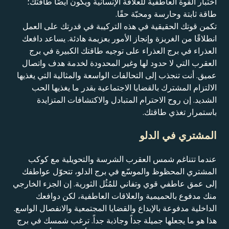
اختبار القوة العاطفية للعلاقة الإنسانية ويكون أيضًا طاقتك؛
طاقة ثابتة وحارسة ومحبّة حقًا.
تكمن قوتك الحقيقية في هذه التركيبة في قدرتك على العمل
انطلاقًا من الغريزة وإنجاز الأمور بعزيمة هادئة. يساعد دافعك
العذراء في برج العذراء على توجيه طاقتك الكبيرة في برج
العقرب التي لا حدود لها وغير المحدودة لخدمة هدف واتصال
عميق. أنت تنجذب إلى التحالفات الواسعة والمثالية التي يغذيها
الالتزام المشترك بالقضايا الاجتماعية بقدر ما يغذيها الحب
الشديد. إن روح الاحترام المتبادل والاكتشافات المتزايدة
باستمرار تغذي طاقتك.
المشتري في الدلو
عندما تتناغم شمس العقرب الشرسة والتحويلية مع كوكب
المشتري المحظوظ والموسّع في برج الدلو، تتحوّل عواطفك
إلى عمق عاطفي قوي وتفاني للمُثُل الثورية. إن الجزء الخارجي
منك مدفوع بالحميمية والعلاقات العاطفية، لكن دوافعك
الداخلية مدفوعة بالإبداع والقضايا المجتمعية والانفصال الواسع.
هذا هو ما يجعلها جميلة جداً وجاذبة جداً. ترغب شمسك في برج