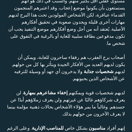
مستوى عقلي أقل بكثير منهم. والسبب في ذلك هو أنهم
يستمتعون بأن يكونوا موضع إعجاب. وقد اعتبرهم المنجمون
القدماء عباقرة، لكن الأشخاص المولودين تحت هذا البرج لديهم
مهارات أخرى قليلة ويجدون صعوبة في تحقيق أفكارهم
الأصلية. يُعتقد أنه من أجل وضع أفكارهم موضع التنفيذ يجب أن
تكون مدفوعين بطاقة سلبية للغاية أو بالرغبة في التفوق على
شخص ما.
أصحاب برج العقرب هم رفقاء ساحرون للغاية، ويمكن أن
يكون لديهم العديد من الأفكار الجيدة ويتأثر بها كل من حولهم.
لديهم
شخصيات جذابة
ولا يدخرون أي جهد أو وسيلة للترفيه
عن الأشخاص الذين يحبونهم.
لديهم شخصيات قوية ويمكنهم
إخفاء مشاعرهم بمهارة
. لن
يعرف شركاؤهم غالبًا عن غيرتهم ولن يعرف زملاؤهم أبدًا عن
حسدهم. وغالباً ما يمر هؤلاء الأشخاص بحالات ذهنية مؤلمة بينما
لا يعرف الآخرون من حولهم بذلك.
إنهم أفراد
مناسبون
بشكل خاص
للمناصب الإدارية
. وعلى الرغم