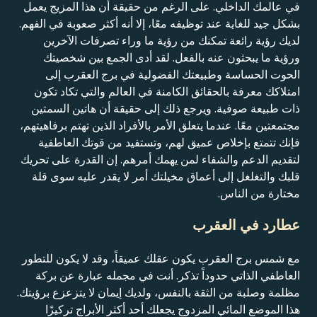
في عالمك الداخلي. على الرغم من حقيقة أن هذا المزيج يعمل
بشكل جيد للغاية عند توظيفه معًا، إلا أنه أكثر صعوبة في الفهم.
لديك رؤية رائعة تمكنك من رؤية ما وراء تصرفات الآخرين
ورؤية ما يبحثون عنه بالفعل. لقد أدى الجمع بين شخصيتك
الحوت الحساسة وطبيعتك الفضولية في برج العقرب إلى
امتلاكك معرفة بالحقائق الكامنة في العالم والتي تكاد تكون
ذات طبيعة صوفية. ويرجع ذلك إلى حقيقة أن هاتين السمتين
مجتمعتين معًا. عندما يتعلق الأمر بالأفراد الذين تهتم برفاهيتهم،
فإنك تتمتع بإخلاص عميق لهم، وتستفيد من قوتك العاطفية
لتقديم الدعم والشفاء لمن يهمك أمرهم. إن القدرة على تحريك
قلبك والتغلغل إلى أعماق مخيلتك أمر لا يقدر عليه سوى قلة
مختارة من الناس.
عطارد في العقرب
مع شمس برج العقرب يكون عقلك عميقاً، وقد لا يكون للتطور
العاطفي الذاتي حدوداً تذكر. أنت في مجمله عبارة عن بركة
مظلمة وصلبة من الثقة بالنفس، ولديك إيمان لا يتزعزع برؤيتك.
هذا الموضع المائي المزدوج يجعلك أحد أكثر الأبراج تركيزًا