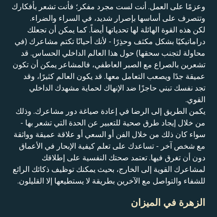
وعزمًا على العمل. أنت لست مجرد مفكر؛ فأنت تشعر بأفكارك
وتتصرف على أساسها بإصرار شديد، في السراء والضراء.
لكن هذه القوة الهائلة لها تحدياتها أيضاً. كما يمكن أن تجعلك
دراماتيكيًا بشكل مكثف وحذِرًا - لأنك أحيانًا تكتم مشاعرك (في
محاولة لتجنب سحقها) حول هذا العالم الداخلي الحساس. قد
تشعرين بالصراع مع الصبر العاطفي، فالمشاعر يمكن أن تكون
عميقة جدًا ويصعب التعامل معها. قد يكون العالم كثيرًا، وقد
تجد نفسك تبني حاجزًا ضد الإنهاك لحماية مشهدك الداخلي
القوي.
يكمن الطريق إلى الرضا في إعادة صياغة دور مشاعرك. وذلك
من خلال إيجاد طرق صحية للتعبير عن الحدة التي تشعر بها -
سواء كان ذلك من خلال الفن أو السعي أو علاقة عميقة وواثقة
مع شخص آخر - تساعدك على تعلم كيفية الإبحار في الأعماق
دون أن تغرق فيها. تعتمد صحتك النفسية على إطلاقك
لمشاعرك القوية إلى الخارج، بحيث يمكنك توظيف ذكائك الرائع
للشفاء والتواصل مع الآخرين بطريقة لا يستطيعها إلا القليلون.
الزهرة في الميزان