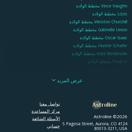
Vince Vaughn
مخطط الولادة
Lizzo
مخطط الولادة
Winston Churchill
مخطط الولادة
Gabrielle Union
مخطط الولادة
Oscar Isaac
مخطط الولادة
Hunter Schafer
مخطط الولادة
Kate Beckinsale
مخطط الولادة
Pauly D
مخطط الولادة
Ludacris
مخطط الولادة
Ne-Yo
مخطط الولادة
عرض المزيد
Nick Cave
مخطط الولادة
Jessica Biel
مخطط الولادة
Elijah Wood
مخطط الولادة
تواصل معنا
Astroline
Leonardo da Vinci
مخطط الولادة
مركز المساعدة
Astroline ©
2026
Sam Smith
مخطط الولادة
الأسئلة الشائعة
4124 S Pagosa Street, Aurora, CO
Kit Harington
مخطط الولادة
حسابي
80013-3211, USA