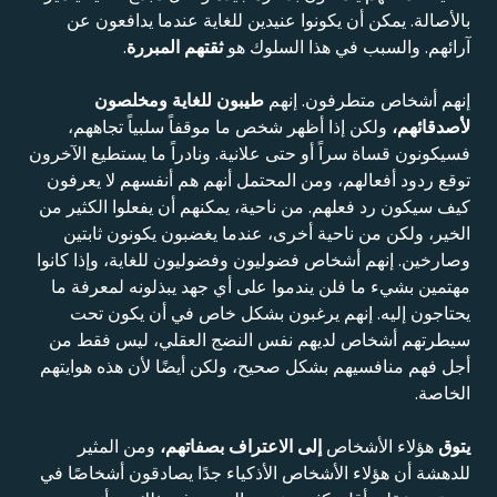
بالأصالة. يمكن أن يكونوا عنيدين للغاية عندما يدافعون عن
آرائهم. والسبب في هذا السلوك هو
ثقتهم المبررة
.
إنهم أشخاص متطرفون. إنهم
طيبون للغاية ومخلصون
لأصدقائهم،
ولكن إذا أظهر شخص ما موقفاً سلبياً تجاههم،
فسيكونون قساة سراً أو حتى علانية. ونادراً ما يستطيع الآخرون
توقع ردود أفعالهم، ومن المحتمل أنهم هم أنفسهم لا يعرفون
كيف سيكون رد فعلهم. من ناحية، يمكنهم أن يفعلوا الكثير من
الخير، ولكن من ناحية أخرى، عندما يغضبون يكونون ثابتين
وصارخين. إنهم أشخاص فضوليون وفضوليون للغاية، وإذا كانوا
مهتمين بشيء ما فلن يندموا على أي جهد يبذلونه لمعرفة ما
يحتاجون إليه. إنهم يرغبون بشكل خاص في أن يكون تحت
سيطرتهم أشخاص لديهم نفس النضج العقلي، ليس فقط من
أجل فهم منافسيهم بشكل صحيح، ولكن أيضًا لأن هذه هوايتهم
الخاصة.
يتوق
هؤلاء الأشخاص
إلى الاعتراف بصفاتهم،
ومن المثير
للدهشة أن هؤلاء الأشخاص الأذكياء جدًا يصادقون أشخاصًا في