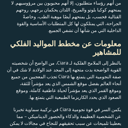
من أنهم رؤساء متطلبون، إلا أنهم محبوبون بين مرؤوسيهم. لا
يمنحهم كوكبا بلوتو والمريخ، اللذان يحكمان برجهم، روحهم
القتالية فحسب، بل يمنحهم أيضًا موهبة الطب، وخاصةً
الجراحة، التي يمتلكون لها كل المتطلبات الأساسية والقوة
الداخلية التي من شأنها أن تشفي الجميع.
معلومات عن مخطط المواليد الفلكي
للمشاهير
بالنظر إلى الملامح الفلكية لـ Ciara، من الواضح أن شخصيته
القوية الواضحة بدت متجهة إلى المجد عند الولادة. لا شك في أن
صفة النجومية التي يتمتع بها Ciara تجذب المعجبين من جميع
أنحاء العالم بفضل موقع الشمس الذي يعد مؤشراً للثقة،
وموقع القمر الذي يعد مؤشراً لحياة عاطفية كاملة، وموقع
الصعود الذي يحدد الكاريزما الطبيعية التي يتمتع بها.
يكمن السر في قوة نجومية Ciara في تركيبة سماوية تخبرنا
عن الشخصية العظيمة والذكاء والحضور الديناميكي – مما
يعطينا تلميحات عن سبب تحقيقهم للنجاح في مجالات لا يمكن