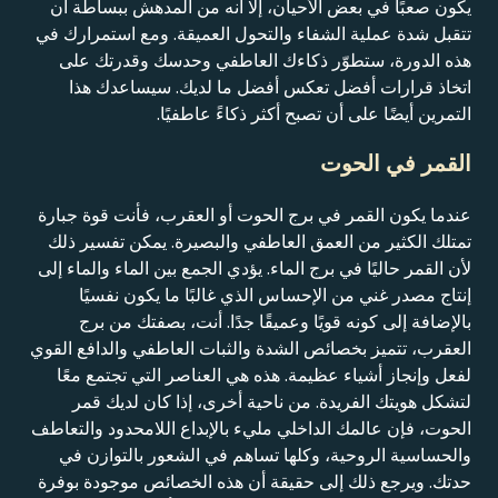
يكون صعبًا في بعض الأحيان، إلا أنه من المدهش ببساطة أن
تتقبل شدة عملية الشفاء والتحول العميقة. ومع استمرارك في
هذه الدورة، ستطوّر ذكاءك العاطفي وحدسك وقدرتك على
اتخاذ قرارات أفضل تعكس أفضل ما لديك. سيساعدك هذا
التمرين أيضًا على أن تصبح أكثر ذكاءً عاطفيًا.
القمر في الحوت
عندما يكون القمر في برج الحوت أو العقرب، فأنت قوة جبارة
تمتلك الكثير من العمق العاطفي والبصيرة. يمكن تفسير ذلك
لأن القمر حاليًا في برج الماء. يؤدي الجمع بين الماء والماء إلى
إنتاج مصدر غني من الإحساس الذي غالبًا ما يكون نفسيًا
بالإضافة إلى كونه قويًا وعميقًا جدًا. أنت، بصفتك من برج
العقرب، تتميز بخصائص الشدة والثبات العاطفي والدافع القوي
لفعل وإنجاز أشياء عظيمة. هذه هي العناصر التي تجتمع معًا
لتشكل هويتك الفريدة. من ناحية أخرى، إذا كان لديك قمر
الحوت، فإن عالمك الداخلي مليء بالإبداع اللامحدود والتعاطف
والحساسية الروحية، وكلها تساهم في الشعور بالتوازن في
حدتك. ويرجع ذلك إلى حقيقة أن هذه الخصائص موجودة بوفرة