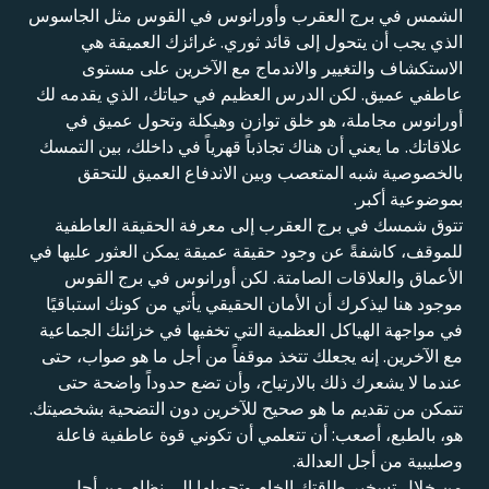
الشمس في برج العقرب وأورانوس في القوس مثل الجاسوس
الذي يجب أن يتحول إلى قائد ثوري. غرائزك العميقة هي
الاستكشاف والتغيير والاندماج مع الآخرين على مستوى
عاطفي عميق. لكن الدرس العظيم في حياتك، الذي يقدمه لك
أورانوس مجاملة، هو خلق توازن وهيكلة وتحول عميق في
علاقاتك. ما يعني أن هناك تجاذباً قهرياً في داخلك، بين التمسك
بالخصوصية شبه المتعصب وبين الاندفاع العميق للتحقق
بموضوعية أكبر.
تتوق شمسك في برج العقرب إلى معرفة الحقيقة العاطفية
للموقف، كاشفةً عن وجود حقيقة عميقة يمكن العثور عليها في
الأعماق والعلاقات الصامتة. لكن أورانوس في برج القوس
موجود هنا ليذكرك أن الأمان الحقيقي يأتي من كونك استباقيًا
في مواجهة الهياكل العظمية التي تخفيها في خزائنك الجماعية
مع الآخرين. إنه يجعلك تتخذ موقفاً من أجل ما هو صواب، حتى
عندما لا يشعرك ذلك بالارتياح، وأن تضع حدوداً واضحة حتى
تتمكن من تقديم ما هو صحيح للآخرين دون التضحية بشخصيتك.
هو، بالطبع، أصعب: أن تتعلمي أن تكوني قوة عاطفية فاعلة
وصليبية من أجل العدالة.
من خلال تسخير طاقتك الخام وتحويلها إلى نظام من أجل