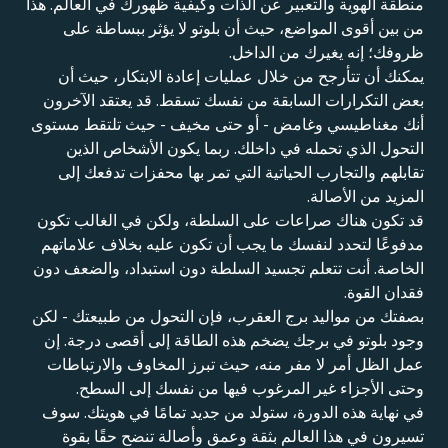
منطقة الهوية والتعبير عن الذات وكيفية ظهورك في العالم. هذا
من بين أقوى المواضع، حيث أن بلوتو لا يؤثر ببساطة على
ظروفك؛ إنه يغيرك من الداخل.
يمكنك أن تتأرجح من خلال عمليات إعادة الابتكار، حيث أن
بعض التكرارات السابقة من نفسك تسقط. قد يعتقد الآخرون
أنك مغناطيسي وغامض - أو حتى مخيف - حيث تلتقط مستوى
التحول الذي تحمله في داخلك. ربما يكون الأشخاص الذين
تقابلهم والتجارب الحياتية التي تمر بها محفزات تدفعك إلى
المزيد من الأصالة.
قد تكون هناك صراعات على السلطة، ولكن في الغالب تكون
مدفوعًا لتحدد لنفسك ما يجب أن تكون عليه بخلاف علاماتهم
الخاصة. أنت تتعلم تجسيد السلطة دون استبداد، والضعف دون
فقدان القوة.
بصفتك من مواليد برج العقرب، فإن التحول من طبيعتك - لكن
وجود بلوتو في برجك يضخم هذه الطاقة إلى أقصى درجة. إن
عمل الظل أمر لا مفر منه، حيث تبرز المخاوف والارتباطات
وحتى الأجزاء غير المرغوب فيها من نفسك إلى السطح.
في نهاية هذه الدورة، ستولد من جديد تمامًا في هويتك. سوف
تسيرون في هذا العالم بثقة وعمق وأصالة تنضح حقًا بقوة