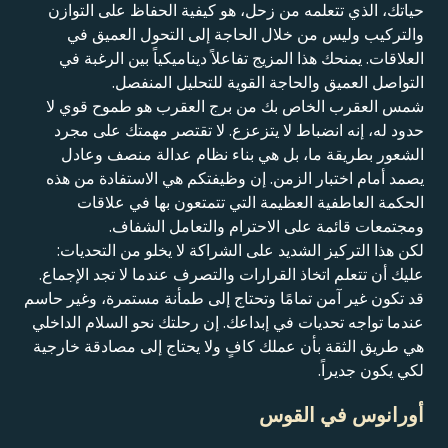
حياتك، الذي تتعلمه من زحل، هو كيفية الحفاظ على التوازن
والتركيب وليس من خلال الحاجة إلى التحول العميق في
العلاقات. يمنحك هذا المزيج تفاعلاً ديناميكياً بين الرغبة في
التواصل العميق والحاجة القوية للتحليل المنفصل.
شمس العقرب الخاص بك من برج العقرب هو طموح قوي لا
حدود له، إنه انضباط لا يتزعزع. لا تقتصر مهمتك على مجرد
الشعور بطريقة ما، بل هي بناء نظام عدالة منصف وعادل
يصمد أمام اختبار الزمن. إن وظيفتكم هي الاستفادة من هذه
الحكمة العاطفية العظيمة التي تتمتعون بها في علاقات
ومجتمعات قائمة على الاحترام والتعامل الشفاف.
لكن هذا التركيز الشديد على الشراكة لا يخلو من التحديات:
عليك أن تتعلم اتخاذ القرارات والتصرف عندما لا تجد الإجماع.
قد تكون غير آمن تمامًا وتحتاج إلى طمأنة مستمرة، وغير حاسم
عندما تواجه تحديات في إبداعك. إن رحلتك نحو السلام الداخلي
هي طريق الثقة بأن عملك كافٍ ولا يحتاج إلى مصادقة خارجية
لكي يكون جديراً.
أورانوس في القوس