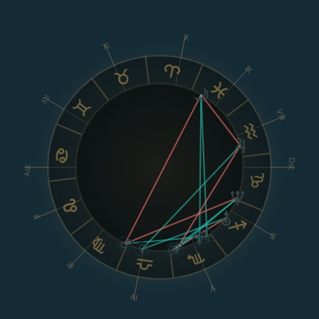
X
XI
IX
XII
VIII
Dsc
Asc
II
VI
III
V
IV