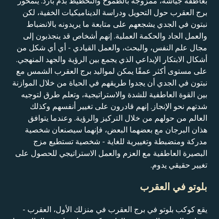
بعاطفة جياشة، ممزوجة بالطموح والتخطيط بدم بارد. يتمحور
برج العقرب حول التحويل ودراسة الديناميكيات الخفية، لكن
نبتون في الجدي يشجعهم على متابعة ما يريدونه بالانضباط
والعمل الجاد والحكمة العملية. إنهم أشخاص قد ينجذبون إلى
مجال علم النفس، والبحث، والعمل القيادي - أي أي شكل من
أشكال الابتكار الإبداعي الذي يجمع بين الرؤية والجهد المنهجي.
على مستوى أكثر عمقًا يمكن لمواليد برج العقرب الشمس مع
نبتون في الجدي أن يجدوا طريقهم في الحياة من خلال الموازنة
بين القوة العاطفية للشدة والاستراتيجية، وتعلم طرق لتوجيه
شدتهم نحو الإنجاز. إنهم قادرون على تغيير أنفسهم وكذلك
العالم من حولهم من خلال التركيز والرؤية. وعندما يتوافق
هذان البرجان مع بعضهما البعض، فإنهما سيصنعان شخصية
مدركة ومنضبطة وتغييرية للغاية - شخصية تستطيع مزج
البصيرة العاطفية مع العزم والعمل الاستراتيجي للحصول على
تغيير حقيقي يدوم.
بلوتو في العقرب
يقع كوكب بلوتو في برج العقرب في منزلك الأول، العقرب -