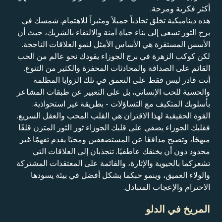
أكثر فكرية ومرحة.
هذه ديناميكية تخلق تجاذباً جميلاً ومثيراً للاهتمام. شمسك في
برج الثور تسعى إلى بناء حياة آمنة والالتقاء بالشريك، حيث أن
الأسس المستقرة هي الأساس الأمثل لنمو العلاقات الناجحة.
لكن كوكب الزهرة في برج الجوزاء يقودك نحو عالم من الحب
القائم على الصداقة والمحادثات المحفزة والكثير من التنوع.
أنت قادر ليس فقط على التعمق في تلك الزوايا المظلمة
والحسية للحب الإنساني، بل على التعبير عن طبقات المشاعر
بأسلوبك المتكيف مع التساؤلات - بطريقة غير استحواذية.
القوة الحقيقية لهذا الاقتران هي القلب المحب والعقل السريع.
فقلبك الجوزاء يضفي على قلبك الجوزاء ثور الثور المتزن قلقًا
مبهجًا، وتصبح مدافعًا عن المستضعفين ومحبًا يقدم تفهمًا غير
محدود دون أن يخنقك عاطفيًا. تنجذبان إلى العلاقات التي
تشعركما بالحيوية والإثارة، والقائمة على المعتقدات المشتركة
والولاء العميق، وينمو حبكما بشكل أفضل في بيئة يسودها
الاحترام والإعجاب المتبادل.
المريخ في الدلو