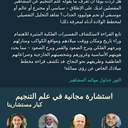
هل أردت يومًا أن تعرف ما يقوله علم التنجيم عن المشاهير
المفضلين لديك على الإطلاق – سياسي أو مخترع أو عالم أو
موسيقي أو نجم هوليوود الجذاب؟ شاهد التحليل التفصيلي
لمخطط الولادة أدناه لمعرفة ذلك!
تابع القراءة لاستكشاف التفسيرات الفلكية المثيرة للاهتمام
وراء تاريخ ومكان ووقت ميلادهم ومواقع الكواكب ومنازلهم
وبرجهم الفلكي وبرج الصعود والقمر وبرج الصعود – مما يحدد
هويتهم الأساسية وغرورهم وشخصيتهم الخارجية وصراعاتهم
العاطفية وطريقهم نحو النجاح. قد تكشف قراءة مخطط
ميلادك الخاص عن رؤى مماثلة!
الثور جداول مواليد المشاهير
استشارة مجانية في علم التنجيم
كبار مستشارينا