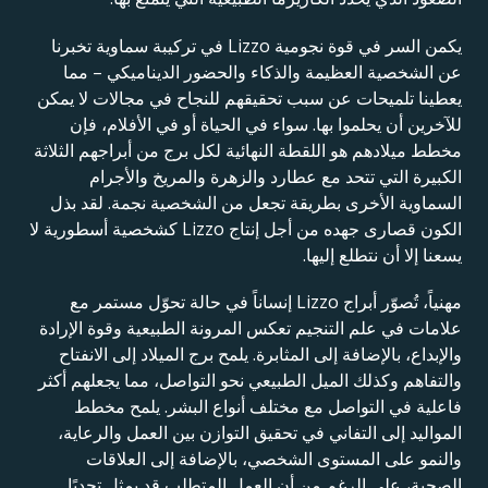
يكمن السر في قوة نجومية Lizzo في تركيبة سماوية تخبرنا
عن الشخصية العظيمة والذكاء والحضور الديناميكي – مما
يعطينا تلميحات عن سبب تحقيقهم للنجاح في مجالات لا يمكن
للآخرين أن يحلموا بها. سواء في الحياة أو في الأفلام، فإن
مخطط ميلادهم هو اللقطة النهائية لكل برج من أبراجهم الثلاثة
الكبيرة التي تتحد مع عطارد والزهرة والمريخ والأجرام
السماوية الأخرى بطريقة تجعل من الشخصية نجمة. لقد بذل
الكون قصارى جهده من أجل إنتاج Lizzo كشخصية أسطورية لا
يسعنا إلا أن نتطلع إليها.
مهنياً، تُصوّر أبراج Lizzo إنساناً في حالة تحوّل مستمر مع
علامات في علم التنجيم تعكس المرونة الطبيعية وقوة الإرادة
والإبداع، بالإضافة إلى المثابرة. يلمح برج الميلاد إلى الانفتاح
والتفاهم وكذلك الميل الطبيعي نحو التواصل، مما يجعلهم أكثر
فاعلية في التواصل مع مختلف أنواع البشر. يلمح مخطط
المواليد إلى التفاني في تحقيق التوازن بين العمل والرعاية،
والنمو على المستوى الشخصي، بالإضافة إلى العلاقات
الصحية، على الرغم من أن العمل المتطلب قد يمثل تحديًا.