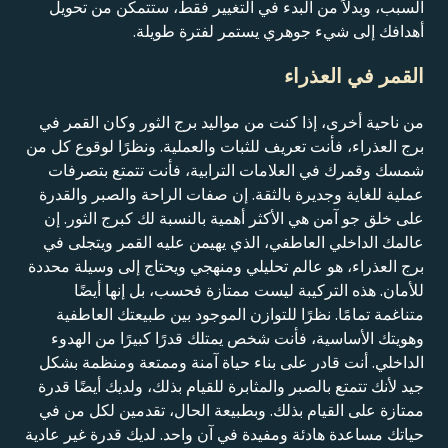
السبب، وبدلاً من البدء في التغيير فقط، ستتمكن من تحويل
أهدافك إلى شيء جوهري يستمر لفترة طويلة.
القمر في العذراء
من ناحية أخرى، إذا كنت من مواليد برج الثور وكان القمر في
برج العذراء، فأنت تعريف للثبات والعملية. ونظرًا لوقوع كل من
شمسك وقمرك في العلامات الترابية، فأنت تتمتع بتصرفات
عملية للغاية وجديرة بالثقة. إن صفات الراحة والصبر والقدرة
على خلق جو آمن هي الأكثر أهمية بالنسبة لك كبرج الثور. إن
عالمك الداخلي العاطفي، الذي يهيمن عليه القمر ويتجلى في
برج العذراء، هو عالم تحليلي ومنهجي ويحتاج إلى وسيلة محددة
للأمان. هذه التركيبة ليست ممتازة فحسب، بل إنها أيضًا
متناغمة تمامًا. نظرًا للتوازن الموجود بين طبيعتك العاطفية
وهويتك الأساسية، فأنت شخص يمتلك قدرًا كبيرًا من الهدوء
الداخلي. أنت قادر على بناء حياة آمنة وممتعة ومنظمة بشكل
جيد لأنك تتمتع بالصبر والمثابرة للقيام بذلك، ولديك أيضًا قدرة
ممتازة على القيام بذلك. وبطبيعة الحال، تقدمين لكل من في
حياتك مساعدة هادئة ومفيدة في آن واحد. لديك قدرة غير عادية