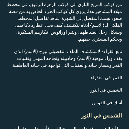
من كوكب المريخ الناري إلى كوكب الزهرة الرقيق، في مخطط
ميلاد المشاهير هذا، يروي كل كوكب الجزء الخاص به من قصة
صعود نجمك المفضل إلى الشهرة. شاهد تفاصيل المخطط
الفلكي لـ {الاسم} أدناه لتكتشف كيف يحدد عطارد ذكاءهم،
ويشكل زحل انضباطهم، ويثير أورانوس أفكارهم المبتكرة،
ويحكم المشتري حظهم.
تابع القراءة لاستكشاف الملف التفصيلي لبرج {الاسم} الذي
يقف وراء موهبة {الاسم} وجاذبيته ونجاحه المهني وتقلبات
القدر ومسار حياته والعقبات التي تواجهه في حياته العاطفية.
القمر في العذراء
الشمس في الثور
أسك في القوس
الشمس في الثور
بما أن الشمس قد عادت إلى برج الثور، فأنت على وشك أن