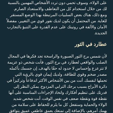
على الولاء، وسوف تحمي دون تردد الأشخاص المهمين بالنسبة
لك من خلال استخدام كل من التعاطف والاستعداد الصارم.
ومع ذلك، هناك بعض السلبيات المرتبطة بهذا الوضع المستقر
للغاية. من المحتمل أن يكون لديك نفور قوي من التغيير، مفضلاً
الأمان والألفة في روتينك على عدم القدرة على التنبؤ بالتجارب
الجديدة.
عطارد في الثور
لأن شمس برج الثور الصبورة والراسخة تجد فكرها في المجال
الصلب والواقعي لعطارد في برج الثور، فأنت شخص ذو عزيمة
لا تتزعزع وإحساس لا حدود له حقًا بالهدف. إن جسمك بأكمله
مصدر ضخم وقوي للطاقة، ولديك إيمان قوي بالرؤية التي
تحملها لنفسك. أنت من بين الأشخاص الأكثر اندفاعاً وتركيزاً في
دائرة الأبراج بسبب برجك الترابي المزدوج. يمكن النظر إلى
قدرتك على تنظيم أفكارك واتخاذ الإجراءات المناسبة على أنها
نقطة قوة ونقطة ضعف في نفس الوقت. أنت شخص شديد
الولاء والحماية وستفعل كل ما يلزم للحفاظ على سلامة من
يهمك أمرهم، بالإضافة إلى تمتعك بعمق عاطفي عميق يتوافق