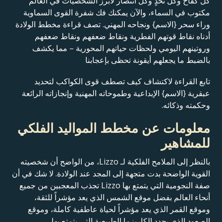
كل كفاح وكل تحدٍ وكل انتصار لأبرز الشخصيات في العالم
مكتوب في السماء، والآن يمكنك فك شفرة القوى السماوية
وراء سحر {الاسم} ونجاحه المهني. تصف قراءة مخطط الولادة
أدناه نقاط قوتهم الفطرية ونقاط ضعفهم ونقاط ضعفهم
وروتينهم اليومي ولحظات حياتهم المحورية – مما يكشف
بالضبط ما يجعلهم أيقونة تحظى بإعجابنا
تابع القراءة لاكتشاف كيف تصطف قوى الكواكب لتحديد
عبقرية {الاسم} الإبداعية وطموحاته المهنية وإنجازاته الرائعة
وحكمته وذكائه.
معلومات عن مخطط المواليد الفلكي
للمشاهير
بالنظر إلى الملامح الفلكية لـ Lizzo، من الواضح أن شخصيته
القوية الواضحة بدت متجهة إلى المجد عند الولادة. لا شك في أن
صفة النجومية التي يتمتع بها Lizzo تجذب المعجبين من جميع
أنحاء العالم بفضل موقع الشمس الذي يعد مؤشراً للثقة،
وموقع القمر الذي يعد مؤشراً لحياة عاطفية كاملة، وموقع
الصعود الذي يحدد الكاريزما الطبيعية التي يتمتع بها.