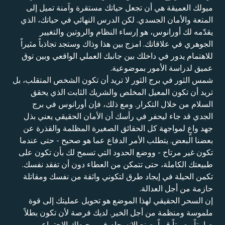
ميولك العميقة هي أن تجعل حياتك مستقرة وآمنة تميل إلى
المتعة والأمان الجسدي. لكن الدرس النهائي في حياتك، الذي
يقدّمه لك أورانوس، هو إرساء النظام والروتين والتغيير
الجوهري في علاقاتك. امزج بين هذا وذاك وستجد تجاذباً مثيراً
للاهتمام يدور في داخلك بين جانبك العملي الواقعي وبين توق
عميق لدراسة الأمور بموضوعية.
شمس الثور في برج الثور لا تريد أن تكون الشخص المتقلب، بل
تريد أن تكون المعيل المخلص والشريك الثابت الذي يحقق
السلام من خلال التكرار. ومع ذلك، فإن أورانوس في برج
الجدي قد جاء ليحفر في رأسك أن الأمان الحقيقي يعني بذل
جهد واعٍ لمواجهة كل الحقائق الصغيرة المظلمة والقذرة عن
بعضنا البعض. يتطلب الأمر الدفاع عما هو صحيح - حتى عندما
تكون غير مرتاح - ووضع الحدود التي تسمح لك بأن تكون على
طبيعتك الكاملة، حتى تتمكن من العطاء دون أن تفقد نفسك.
تكمن الحيلة في إيجاد طرق لتكوني واثقة من نفسك ومقاتلة
حازمة من أجل العدالة.
إن السحر الحقيقي لهذا الموضع هو تحويل عمليتك إلى قوة
ملموسة ومنظمة من أجل الخير. لديك فرصة لأن تكون بطلاً
صامتاً وصوتاً قوياً يصنع الانسجام في محيطك الاجتماعي