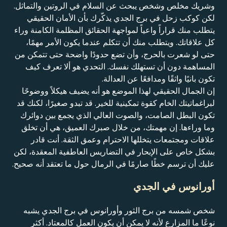
وشريك مخلص وشخص يبحث عن السلام في الروتين والتماثل.
لكن كوكب زحل في برج الجدي يذكّرك بأن الأمان الحقيقي
يتطلب منك قراراً واعياً لمواجهة الحقائق المظلمة الكامنة وراء
كل علاقاتك. ويتطلب منك أن تتكلم عندما يكون الأمر مهمًا،
حتى لو شعرت بالحرج، وأن تضع حدودًا واضحة حتى تتمكن من
المساهمة دون أن تستهلك نفسك. التحدي هو ألا تعرف كيف
تكون بانيًا واثقًا ومدافعًا عن العدالة.
إن الجمال الحقيقي لهذا الموضع هو أنه يضيف هيكلاً ووضوحًا
لبراغماتيتك الخام كقوة تمكينية للخير. قد تبدو صغيرًا، لكنك قد
تكون البطل الصامت، والصوت العالي الذي يجمع بين دوائرك
وما وراءها. إن مهمتك، من خلال صبرك العميق، هي أن تخلق
علاقات ومجتمعات يتخللها الاحترام وعمق الثقة. أنت قادر
بشكل خاص على الإبحار في التضاريس العاطفية المعقدة، لكن
عليك أن ترسم خطًا صارمًا في الرمال حول ما تعتقد أنه صحيح.
أورانوس في الجدي
شخص شمسه من برج الثور وأورانوس في برج الجدي يشبه
نوعًا ما المزارع لأنه لا يمكن أن يكون العمل كالمعتاد. أكثر