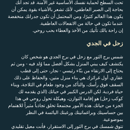
تحت السطح لحماية نفسك الأساسية غير الآمنة. قد تجد أنك
بحاجة إلى الصبر العاطفي، لأنك تشعر بالأشياء بقوة. يمكن أن
يكون هذا العالم كثيرًا، ومن المحتمل أن تكون جدرانك منخفضة
عندما تكون في حالة من الانفعالات العاطفية.
إن راحة بالك تأتيك من الأخذ والعطاء بحب روحي.
زحل في الجدي
شمس برج الثور مع زحل في برج الجدي هو شخص كان
يكتشف كيف يبني المنزل بشكل أفضل مما وُلد فيه - ومن ثم
يحتاج إلى الارتقاء من بنّاء رئيسي - نجار، حتى إلى قطب
عقاري. أول غرائزك هي بناء منزل متين، والحفاظ على ذلك
السقف فوق رأسك، والتأكد من وجود طعام في الثلاجة، وبناء
حياة فردية. لكن الدرس الكبير في حياتك (الذي يقدمه لك
كوكب زحل) هو إقامة التوازن، وهيكلة تحول روحي في هذا
الجزء من حياتك. هذه الأمور مجتمعةً تخلق تجاذباً مثيراً للاهتمام
بين حساسيتك وبراغماتيتك ورغبتك اليائسة في النظر
بموضوعية.
تتوق شمسك في برج الثور إلى الاستقرار، فأنت معيل تقليدي