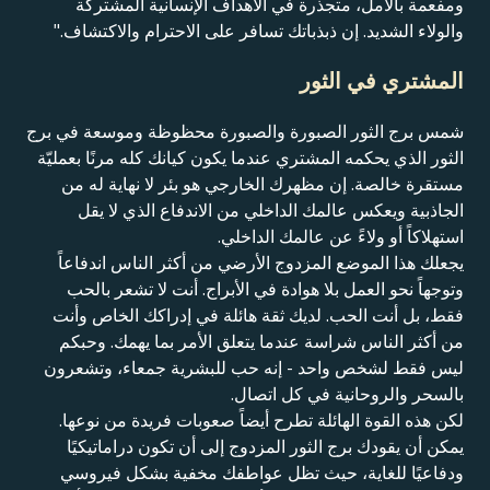
ومفعمة بالأمل، متجذرة في الأهداف الإنسانية المشتركة
والولاء الشديد. إن ذبذباتك تسافر على الاحترام والاكتشاف."
المشتري في الثور
شمس برج الثور الصبورة والصبورة محظوظة وموسعة في برج
الثور الذي يحكمه المشتري عندما يكون كيانك كله مرنًا بعمليّة
مستقرة خالصة. إن مظهرك الخارجي هو بئر لا نهاية له من
الجاذبية ويعكس عالمك الداخلي من الاندفاع الذي لا يقل
استهلاكاً أو ولاءً عن عالمك الداخلي.
يجعلك هذا الموضع المزدوج الأرضي من أكثر الناس اندفاعاً
وتوجهاً نحو العمل بلا هوادة في الأبراج. أنت لا تشعر بالحب
فقط، بل أنت الحب. لديك ثقة هائلة في إدراكك الخاص وأنت
من أكثر الناس شراسة عندما يتعلق الأمر بما يهمك. وحبكم
ليس فقط لشخص واحد - إنه حب للبشرية جمعاء، وتشعرون
بالسحر والروحانية في كل اتصال.
لكن هذه القوة الهائلة تطرح أيضاً صعوبات فريدة من نوعها.
يمكن أن يقودك برج الثور المزدوج إلى أن تكون دراماتيكيًا
ودفاعيًا للغاية، حيث تظل عواطفك مخفية بشكل فيروسي