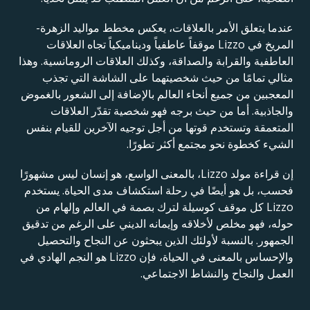
عندما يتعلق الأمر بالعلاقات، يعكس مخطط مواليد الزهرة-
المريخ في Lizzo موقفاً عاطفياً وديناميكياً تجاه العلاقات
العاطفية والقرابة والصداقة، وكذلك العلاقات الرومانسية. وهذا
مثالي تمامًا من حيث شخصيتهما على الشاشة التي تجذب
المعجبين من جميع أنحاء العالم بالإضافة إلى الشعور بالغموض
والجاذبية. أما من حيث برجه فهو شخصية تقدّر العلاقات
المتعمقة وتستخدم قوتها من أجل توجيه الآخرين للقيام بنفس
الشيء كخطوة نحو مجتمع أكثر تطورًا.
إن قراءة مولد Lizzo، بالمعنى الواسع، هو إنسان ليس مشهورًا
فحسب، بل هو أيضًا في رحلة استكشاف مدى الحياة. يستخدم
Lizzo كل موقف كوسيلة لترك بصمة في العالم وإلهام من
حوله، فهو مخلص لأخلاقه وإيمانه الديني على الرغم من تدقيق
الجمهور. بالنسبة لأولئك الذين يبحثون عن النجاح والتحصيل
والإحساس بالمعنى في الحياة، فإن Lizzo هو النجم الهادي في
العمل والنجاح والنشاط الاجتماعي.