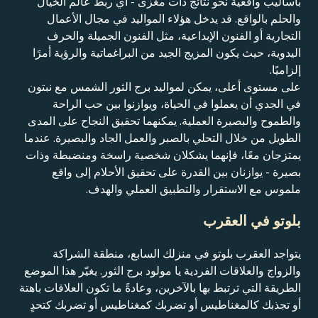
بأساليب واقعية نحو نتائج ذات مغزى - أي ربط عالم الخيال
والحلم بالواقع. قد يدخل هؤلاء المواليد في مجال الأعمال
التجارية أو الفنون الإبداعية، مثل الفنون الجميلة والحرف
اليدوية، حيث يكون المزيج الجيد من البراغماتية والرؤية أمرًا
إلزاميًا.
على مستوى أعلى، يمكن لمواليد برج الثور الشمس مع نبتون
في الجدي أن يعملوا في الحياة، ويوازنوا بين حب الراحة
والطموح والبصيرة العملية. يمكنهما تحقيق النجاح على المدى
الطويل من خلال التحلي بالصبر والعمل الجاد والبصيرة. عندما
يمتزجان معًا، فإنهما يشكلان شخصية راسخة ومنضبطة وذات
بصيرة - يوازنان بين القدرة على تحقيق الأحلام إلى واقع
ملموس مع الاستقرار والتطبيق العملي والهدف.
بلوتو في العقرب
يتواجد العقرب بلوتو في منزلك السابع، منطقة الشراكة
والزواج والعلاقات الفردية يا مولود برج الثور. يغيّر هذا الموضع
الطريقة التي ترتبط بها بالآخرين، وعادةً ما تكون العلاقات باهتة
أو تجذبك كالمغناطيس أو تضربك كمغناطيس أو تضربك كتحدٍ