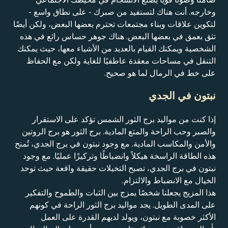
وخارجه. أنت هناك لتستفيد من صبرك - على نطاق واسع -
لتكوين علاقات وبناء مجتمعات تحترم بعضها البعض، ولكن أيضًا
تثق بعمق في بعضها البعض. هناك جوهر حساس رائع في هذه
الشخصية ويمكنك القيام بالعديد من الأشياء معها، حيث يمكنك
التنقل في مساحات معقدة عاطفيًا للغاية ولكن مع الحفاظ
على خط في الرمال لما هو صحيح.
نبتون في الجدي
إذا كنت من مواليد برج الثور الشمس تؤكد على الاستقرار
والصبر وحب الراحة والمتع المادية. برج الثور هو برج الروتين
والأمن والمكاسب المادية. مع وجود نبتون في برج الجدي، تُمنح
هذه الطاقة الراسخة هيكلاً وانضباطًا وتركيزًا عمليًا. مع وجود
نبتون في برج الجدي، تصبح التخيلات حقيقة واقعة حيث توحد
الخيال مع الانضباط والالتزام.
هذا المزيج يجعلنا شخصًا يمزج بين الثبات والطموح والتفكير
على المدى الطويل. يجد مواليد برج الثور الراحة في كونهم
الأكثر خصوبة مع نبتون، ويولد لديهم القدرة على العمل