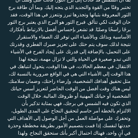
تختبر وقتًا من القوة والتجديد الذي يتجه إليك. وبما أن طاقة برج
الثور المعروفة بثباتها وتجذرها تبرز وتتعزز في هذا الوقت، فقد
حان الوقت لكي تتألق. فبرج الثور هو البرج الذي يعتبر برج الثور
برجًا راسخًا وصلبًا. قد تشعر بإحساس أفضل بالارتباط بأفكارك
الأساسية وبذاتك وبالأشياء التي توفر لك الصفاء والاستقرار
نتيجة لذلك. سوف يتم حثك على تعزيز صبرك الفطري وقدرتك
على التحمل، بالإضافة إلى قدرتك على إيجاد الفرح في الأشياء
التي تبدو صغيرة في الحياة والتي لا تزال مهمة، نتيجة لهذا
الانتقال. في معظم الحالات، في هذا الوقت، يتحول انتباهك في
هذا الوقت إلى الأشياء التي هي في الواقع ضرورية بالنسبة لك،
مثل تحقيق أهدافك الشخصية، وإرضاء راحتك، وضمان سلامتك.
ليس هناك وقت أفضل من الوقت الحاضر لتعزيز أسس حياتك
الشخصية أو حياتك المهنية أو ظروفك المالية. خلال الوقت
الذي تكون فيه الشمس في برجك، فهي بمثابة تذكير بأن
الالتزام بالخطة أمر حاسم لتحقيق النجاح على المدى الطويل،
وتحفزك على مواصلة العمل من أجل الوصول إلى الأهداف التي
حددتها لنفسك. إذا قمت بتصميم الأمور بطريقة مخططة وحذرة
في آنٍ واحد، فهناك احتمال أكبر بأنك ستحقق النجاح. ولهذا