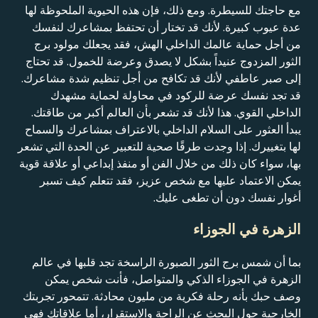
مع حاجتك للسيطرة. ومع ذلك، فإن هذه الحيوية الملحوظة لها
عدة عيوب كبيرة. لأنك قد تختار أن تحتفظ بمشاعرك لنفسك
من أجل حماية عالمك الداخلي الهش، فقد يجعلك مولود برج
الثور المزدوج عنيداً بشكل لا يصدق وعرضة للخمول. قد تحتاج
إلى صبر عاطفي لأنك قد تكافح من أجل تنظيم شدة مشاعرك.
قد تجد نفسك عرضة للركود في محاولة لحماية مشهدك
الداخلي القوي. هذا لأنك قد تشعر بأن العالم أكبر من طاقتك.
يبدأ العثور على السلام الداخلي بالاعتراف بمشاعرك والسماح
لها بتغييرك. إذا وجدت طرقًا صحية للتعبير عن الحدة التي تشعر
بها، سواء كان ذلك من خلال الفن أو منفذ إبداعي أو علاقة قوية
يمكن الاعتماد عليها مع شخص عزيز، فقد تتعلم كيف تسبر
أغوار نفسك دون أن تطغى عليك.
الزهرة في الجوزاء
بما أن شمس برج الثور الصبورة الراسخة تجد قلبها في عالم
الزهرة في الجوزاء الذكي والمتواصل، فأنت شخص يمكن
وصف حبك بأنه رحلة فكرية من مليون محادثة. تتمحور تجربتك
الخارجية حول البحث عن الراحة والاستقرار، أما علاقاتك فهي