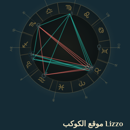
XI
VIII
XII
Dsc
Asc
VI
II
V
IV
III
Lizzo موقع الكوكب