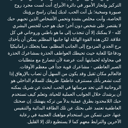
التركيز وإنجاز الأمور في دائرة الأبراج. أنت لست مجرد روح
صبورة وسخية؛ بل أنت الحب. لديك إيمان راسخ برؤيتك
الخاصة، وأنت مخلص بشدة وتحمي الأشخاص الذين تحبهم. حبك
لا يقتصر على شخص دون آخر؛ حبك هو حب للجنس البشري
كله - لا يمكنك إلا أن تنجذب إلى ما هو باطني وروحاني في كل
علاقة. لكن هذه القوة الهائلة لها جانبها المظلم. يمكن أن يأخذك
برج الجدي المزدوج إلى الجانب المظلم، مما يجعلك دراماتيكيًا
ودفاعيًا للغاية حيث تحيطك العواطف الحذرة بمشاعرك الحذرة
في محاولة لحمايتها. أنت عرضة لأن تتصارع مع متطلبات
الصبر العاطفي - مشاعرك قوية جداً في معظم الأوقات.
فالعالم مكان ثقيل وقد يكون من السهل أن تصاب بالإرهاق إذا
كنت تشعر بأنك مستنزف عاطفيًا. طريقك للسلام الداخلي هو
الروحانية التي تجد مرساتها في الحب. ابحث عن شريك يمكنه
أن يرشدك خلال الجوانب العملية للحياة، وتعلم كيف تستخدم
حبك اللامحدود بطرق عملية بدلاً من تركه ينهشك. إن صحتك
العاطفية تعتمد على بحثك عن تلك الطاقة البدائية والتنفيس
عنها، حتى تتمكن من استخدام مواهبك العجيبة في رعاية
الآخرين والترابط معهم كما لا يستطيع ذلك إلا القليل.