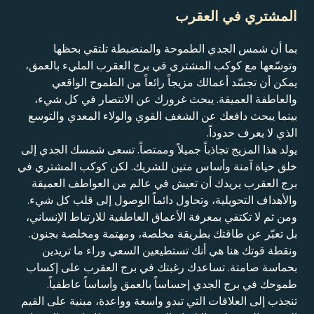
المشتري في العقرب
بما أن شمس الجدي الطموحة والمنضبطة تلتقي بحظها
وتوسّعها مع كوكب المشتري في برج العقرب المليء بالعمق،
يمكن أن تجسّد أعمالك مزيجاً رائعاً من الطموح الواقعي
والعاطفة العميقة. يبحث غرورك عن الانتصار في كل شيء،
بينما يبحث دافعك عن الشغف القوي والولاء المعدي والتوسع
الذي لا يعرف حدوداً.
يولد هذا المزيج تجاذباً جميلاً وممتصاً. تسعى شمسك الجدي إلى
خلق حياة آمنة وأساس متين للشريك. لكن كوكب المشتري في
برج العقرب يريدك أن تعيش في عالم من العواطف العميقة
والأهداف التحويلية، وتحاول دائماً الوصول إلى قلب كل شيء.
ومن ثم لا تكتفي بمعرفة الأعماق العاطفية للارتباط الإنساني،
بل تعبّر عن طاقتك بطريقة مخلصة، ومهتمة ومخلصة بجنون.
ونقطة قوتك هنا هي أنك تستطيعين السعي وراء ما تريدين
بحماسة صامتة. تساعدك رغبتك في برج العقرب على إكساب
طموحك في برج الجدي إحساساً بالعمق وأساساً عاطفياً.
تنجذب إلى العلاقات التي تبدو واسعة وواعدة، مبنية على القيم