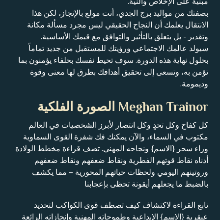
مبنية على الإخلاص والنية.
بصفتك من مواليد برج الجدي، أنت مولع بالإنجاز، لكن هذا
الانتقال يعلمك أن النجاح الحقيقي ليس مجرد مسألة مكانة
وتقدير - بل يتعلق بالتأثير والتوافق مع قيمك الأساسية.
سيولد عالمك الاجتماعي ورؤيتك للمستقبل من جديد تماماً
بحلول نهاية هذه الدورة. سوف تحيط نفسك بحلفاء يؤمنون بما
تؤمن به، وتسعى إلى تحقيق أهدافك بطرق لها معنى وقوة
وديمومة.
Meghan Trainor الصورة الفلكية
كل كفاح وكل تحدٍ وكل انتصار لأبرز الشخصيات في العالم
مكتوب في السماء، والآن يمكنك فك شفرة القوى السماوية
وراء سحر {الاسم} ونجاحه المهني. تصف قراءة مخطط الولادة
أدناه نقاط قوتهم الفطرية ونقاط ضعفهم ونقاط ضعفهم
وروتينهم اليومي ولحظات حياتهم المحورية – مما يكشف
بالضبط ما يجعلهم أيقونة تحظى بإعجابنا
تابع القراءة لاكتشاف كيف تصطف قوى الكواكب لتحديد
عبقرية {الاسم} الإبداعية وطموحاته المهنية وإنجازاته الرائعة