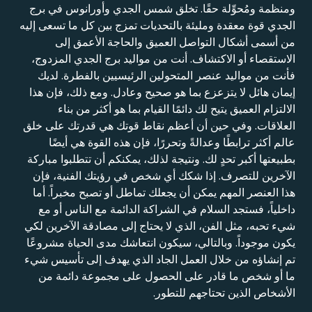
ومنظمة ومُحوِّلة حقًا. تخلق شمس الجدي وأورانوس في برج
الجدي قوة معقدة ومليئة بالتحديات تمزج بين كل ما تسعى إليه
من أسمى أشكال التواصل العميق والحاجة الأعمق إلى
الاستقصاء أو الاكتشاف. أنت من مواليد برج الجدي المزدوج،
فأنت من مواليد عنصر المتحولين الرئيسيين بالفطرة. لديك
إيمان هائل لا يتزعزع بما هو صحيح وعادل. ومع ذلك، فإن هذا
الالتزام العميق يتيح لك دائمًا القيام بما هو أكثر من بناء
العلاقات. وفي حين أن أعظم نقاط قوتك هي قدرتك على خلق
عالم أكثر ترابطًا وعدالةً وتحررًا، فإن هذه القوة هي أيضًا
بطبيعتها أكبر تحدٍ لك. ونتيجة لذلك، يمكنكم أن تتطلبوا مباركة
الآخرين للتصرف. إذا شكك أي شخص في رؤيتك الفنية، فإن
هذا العنصر المهم يمكن أن يجعلك تماطل أو تصبح مخبراً. أما
داخلياً، فستجد السلام في الشراكة الدائمة مع الناس أو مع
شيء تحبه، مثل الفن، الذي لا يحتاج إلى مصادقة الآخرين لكي
يكون موجوداً. وبالتالي، سيكون انتعاشك مدى الحياة مشروعًا
تم إنشاؤه من خلال العمل الجاد الذي يهدف إلى تأسيس شيء
ما أو شخص ما قادر على الحصول على مجموعة دائمة من
الأشخاص الذين تحتاجهم للتطور.