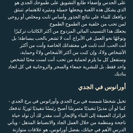
على الحدس وإضفاء طابع التشويق على طموحك الجدي هو
الذي يشكل هذه اللعبة ويجعلها جميلة ومثيرة للاهتمام. تنبثق
دوافعك للبناء على نتائج الجذور وأساس ثابت ومخلص أو روحي
لمن تحب من خلفية من الطموح الطموح.
يجعلك هذا التنسيب المائي المزدوج من أكثر الكائنات تركيزًا
وتوجّهًا نحو العمل في الأبراج. أنت لا تشعر بالحب ببساطة؛ بل
أنت الحب. أنت ثابت في معتقداتك الخاصة وأنت من أكثر
الأشخاص ولاءً، وإن كنت من أكثر الأشخاص ولاءً وحماية،
وستفعل كل ما يلزم لحماية من تحب. أنت لست محبًا لشخص
واحد فقط، بل للبشرية جمعاء والسحر والروحانية في كل اتحاد
يناديك.
أورانوس في الجدي
تخيل شخصًا شمسه في برج الجدي وأورانوس في برج الجدي -
كما لو أن مديرًا تنفيذيًا متمرسًا أصبح رئيسًا تنفيذيًا ثوريًا. تدفعك
غرائزك العميقة إلى البناء والإنجاز. أنت مقدر لك أن تولد حياة
ناجحة ومنظمة من خلال العمل الجاد والانضباط المذهل - ويأتي
الدرس الأهم في حياتك، بفضل أورانوس، هو علاقات متوازنة