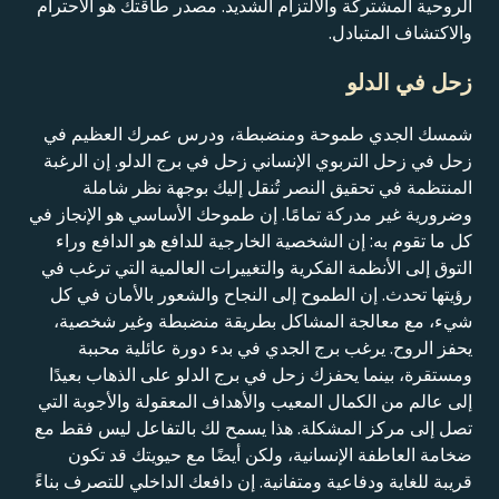
الروحية المشتركة والالتزام الشديد. مصدر طاقتك هو الاحترام
والاكتشاف المتبادل.
زحل في الدلو
شمسك الجدي طموحة ومنضبطة، ودرس عمرك العظيم في
زحل في زحل التربوي الإنساني زحل في برج الدلو. إن الرغبة
المنتظمة في تحقيق النصر تُنقل إليك بوجهة نظر شاملة
وضرورية غير مدركة تمامًا. إن طموحك الأساسي هو الإنجاز في
كل ما تقوم به: إن الشخصية الخارجية للدافع هو الدافع وراء
التوق إلى الأنظمة الفكرية والتغييرات العالمية التي ترغب في
رؤيتها تحدث. إن الطموح إلى النجاح والشعور بالأمان في كل
شيء، مع معالجة المشاكل بطريقة منضبطة وغير شخصية،
يحفز الروح. يرغب برج الجدي في بدء دورة عائلية محببة
ومستقرة، بينما يحفزك زحل في برج الدلو على الذهاب بعيدًا
إلى عالم من الكمال المعيب والأهداف المعقولة والأجوبة التي
تصل إلى مركز المشكلة. هذا يسمح لك بالتفاعل ليس فقط مع
ضخامة العاطفة الإنسانية، ولكن أيضًا مع حيويتك قد تكون
قريبة للغاية ودفاعية ومتفانية. إن دافعك الداخلي للتصرف بناءً