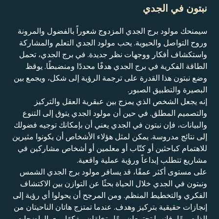
نبتون في الجدي
سيمنحك مولود برج الجدي المزدوج شعوراً بالفضول والمرونة
وروح التواصل والحيوية. يحب مولود الجدي التعلم والمشاركة
واستكشاف أفكار ووجهات نظر جديدة. في برج الجدي، تحمل
الطاقة الفكرية في برج الجدي هدفًا محددًا ومنضبطًا. يوقظ
وضع نبتون هذا القدرة على ترجمة الرؤية إلى شكل، ويجمع بين
البصيرة والتطبيق الصبور.
إنه يجعل الشخص الذي يمزج بين عبقرية العقل والتركيز
والتصميم المطلق. في حين أن مولود الجدي يتوق إلى التنوع
والبيانات، فإن نبتون في الجدي يعني أن بإمكانك توجيه فضولك
إلى نتائج مدروسة. يمكن لمثل هؤلاء الأشخاص أن يكونوا مثيرين
للاهتمام كباحثين أو كتّاب أو معلمين أو أشخاص مشاركين في
مشاريع تتطلب إبداعاً ورؤية عملية واقعية.
على مستوى أكثر عمقًا، قد يسافر مولود برج الجدي الشمس
ونبتون في الجدي خلال الحياة بحثًا عن التوازن بين الاكتشاف
الفكري والتخطيط المنظم. ومن المرجح أن يحولوا أي رؤية إلى
إنجازات حقيقية بتركيز وهدف. عندما تمتزج هاتان الناحيتان من
الذات معًا، فإنهما تجتمعان معًا وتخلقان مفكرًا يرى الواضحات