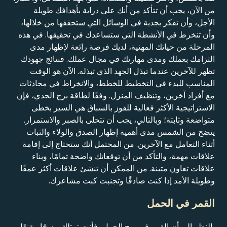
من الآن، يجب أن تتأكد من أنك على دراية بأهدافك طويلة
الأجل، وأن تفكر بجدية في الوسائل التي ستحققها من خلالها،
وأن تنخرط في الأنشطة التي ستساعدك في تحقيقها. في هذه
المرحلة من حياتك المهنية، لديك فرصة رائعة لإظهار مدى
التزامك بعملك ومدى مهارتك في مجال عملك. فنتائج جهودك
تظهر للآخرين عندما تبذل الجهد الذي تبذله. الآن هو الوقت
المناسب للبدء في التخطيط للخطط، والانخراط في محادثات
مع أفراد آخرين، وتنظيف المنزل. وفقًا لطاقة برج الجدي، فإن
الاستراتيجية الأكثر فعالية للفوز بالسباق هي السير بخطى
متواضعة وثابتة؛ وبالتالي، يجب أن تتحلى بالصبر والاستمرار.
يتضح من الشمس مدى أهمية إظهار الصدق والولاء والثبات
أثناء التعامل مع الآخرين. من المحتمل أنك ستحتاج إلى إقامة
علاقات مهمة، والتأكد من أن توقعاتك واضحة تمامًا، وبناء
علاقات تعاون متينة. من الممكن أن تنشئ علاقات أكثر عمقًا
وطويلة الأمد إذا كنت صادقًا وتجنبت كبت مشاعرك.
القمر في الحمل
بالنظر إلى أن القمر في برج الحمل، فأنت تمتلك مزيجًا مقنعًا