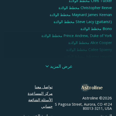
Chris Tucker
مخطط الولادة
Christopher Reeve
مخطط الولادة
Maynard James Keenan
مخطط الولادة
Steve Lacy (guitarist)
مخطط الولادة
Bono
مخطط الولادة
Prince Andrew, Duke of York
مخطط الولادة
Alice Cooper
مخطط الولادة
Cailee Spaeny
مخطط الولادة
Julianne Hough
مخطط الولادة
Ringo Starr
مخطط الولادة
عرض المزيد
Dave Franco
مخطط الولادة
Seth Rogen
مخطط الولادة
Damon Dash
مخطط الولادة
تواصل معنا
Astroline
Jane Austen
مخطط الولادة
مركز المساعدة
Astroline ©
2026
Eazy-E
مخطط الولادة
الأسئلة الشائعة
4124 S Pagosa Street, Aurora, CO
Anthony Joshua
مخطط الولادة
حسابي
80013-3211, USA
Larry Ellison
مخطط الولادة
المدونة
سياسة الخصوصية