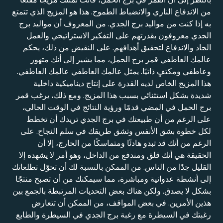
من الاندفاع الناري والانضباط الطموح. هذا هو المزيج الذي تتمتع
به إذا كنت من مواليد برج الجدي. من المعروف أن مواليد برج
الجدي معروفون بقدرتهم على التفكير الاستراتيجي والعمل
الجاد والاندفاع لتحقيق أهدافهم. على النقيض من ذلك، يحكم
عالمك العاطفي قمر برج الحمل، مما يشير إلى أنك متهور
وعاطفي ومكتفٍ ذاتيًا. يمثل عالمك العاطفي عالمك العاطفي.
هذا المزيج الخاص لديه القدرة على إنتاج ديناميكية داخلية
شديدة بشكل استثنائي بسبب هذا المزيج. ومع ذلك، يرغب قمر
برج الحمل في المضي قدمًا ورؤية النتائج في الوقت الحالي،
على الرغم من أن طبيعتك في برج الجدي تريدك أن تخطط
لكل خطوة بشق الأنفس وتشق طريقك في سلم النجاح. على
الرغم من أنك قد تبدو هادئًا ومتماسكًا من الخارج، إلا أن
الحقيقة هي أنك قلق ومندفع من الداخل، وهو أمر لا يشهده إلا
القليل جدًا من الناس. من الممكن بالنسبة لك أن تحوّل تطلعاتك
إلى أنشطة عدوانية ومباشرة، مما سيمكنك من أن تصبح منتجًا
بشكل لا يصدق. ولكن هناك بعض التحديات المرتبطة بالجمع بين
هذين الأمرين. في بعض المواقف، من الممكن أن تتعارض
رغبتك في السيطرة مع رغبة برج الجدي في السيطرة والطابع