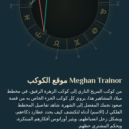
Dsc
Asc
VI
II
V
IV
III
Meghan Trainor موقع الكوكب
من كوكب المريخ الناري إلى كوكب الزهرة الرقيق، في مخطط
ميلاد المشاهير هذا، يروي كل كوكب الجزء الخاص به من قصة
صعود نجمك المفضل إلى الشهرة. شاهد تفاصيل المخطط
الفلكي لـ {الاسم} أدناه لتكتشف كيف يحدد عطارد ذكاءهم،
ويشكل زحل انضباطهم، ويثير أورانوس أفكارهم المبتكرة،
ويحكم المشتري حظهم.