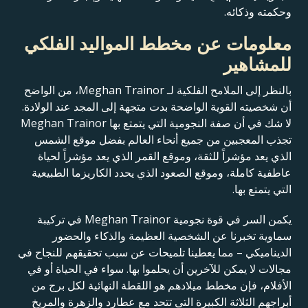
وحكمته وذكائه.
معلومات عن مخطط المواليد الفلكي
للمشاهير
بالنظر إلى الملامح الفلكية لـ Meghan Trainor، من الواضح
أن شخصيته القوية الواضحة بدت متجهة إلى المجد عند الولادة.
لا شك في أن صفة النجومية التي يتمتع بها Meghan Trainor
تجذب المعجبين من جميع أنحاء العالم بفضل موقع الشمس
الذي يعد مؤشراً للثقة، وموقع القمر الذي يعد مؤشراً لحياة
عاطفية كاملة، وموقع الصعود الذي يحدد الكاريزما الطبيعية
التي يتمتع بها.
يكمن السر في قوة نجومية Meghan Trainor في تركيبة
سماوية تخبرنا عن الشخصية العظيمة والذكاء والحضور
الديناميكي – مما يعطينا تلميحات عن سبب تحقيقهم للنجاح في
مجالات لا يمكن للآخرين أن يحلموا بها. سواء في الحياة أو في
الأفلام، فإن مخطط ميلادهم هو اللقطة النهائية لكل برج من
أبراجهم الثلاثة الكبيرة التي تتحد مع عطارد والزهرة والمريخ