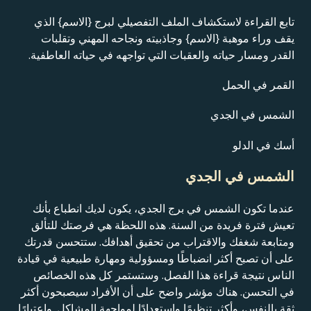
تابع القراءة لاستكشاف الملف التفصيلي لبرج {الاسم} الذي
يقف وراء موهبة {الاسم} وجاذبيته ونجاحه المهني وتقلبات
القدر ومسار حياته والعقبات التي تواجهه في حياته العاطفية.
القمر في الحمل
الشمس في الجدي
أسك في الدلو
الشمس في الجدي
عندما تكون الشمس في برج الجدي، يكون لديك انطباع بأنك
تعيش فترة فريدة من السنة. هذه اللحظة هي فرصتك للتألق
ومتابعة شغفك والاقتراب من تحقيق أهدافك. ستتحسن قدرتك
على أن تصبح أكثر انضباطًا ومسؤولية ومهارة طبيعية في قيادة
الناس نتيجة قراءة هذا الفصل. وستستمر كل هذه الخصائص
في التحسن. هناك مؤشر واضح على أن الأفراد سيصبحون أكثر
ثقة بالنفس، وأكثر تنظيمًا واستعدادًا لمواجهة المشاكل. واعتبارًا