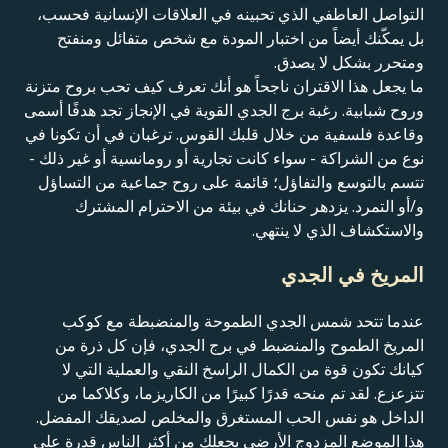
التواصل العاطفي الذي تحبينه في العلاقات الإنسانية فحسب،
بل يمكّنك أيضاً من اختبار المودة مع شخص متفائل ومنفتح
ومتحرر بشكل لا يصدق.
ما يجعل هذا الاقتران ناجحاً هو أنك تعرف كيف تحب بروح متزنة
وروح شبابية. رغبة برج الجدي القوية في الإنجاز تجد هدفًا أسمى
وقاعدة فلسفية من خلال قلبك القوس. ترغبان في أن تكونا في
نوع من الشراكة - سواء كانت تجارية أو رومانسية أو غير ذلك -
تتسم بالتوسع والتفاؤل؛ قائمة على روح جماعية من التساؤل
و/أو التمرد. يزدهر حنانك في بيئة من الاحترام المشترك
والاستكشاف الذي لا ينتهي.
المريخ في الجدي
عندما تتحد شمس الجدي الطموحة والمنضبطة مع كوكب
المريخ الطموح والمنضبط في برج الجدي، فإن كل ذرة من
كيانك تكون قوة من الكمال الراسخ النقي والعملية التي لا
تتزعزع. لقد تم منحه قدرًا كبيرًا من الكاريزما، وكلاكما من
الداخل هو نفس الحب المستغرق والمخلص لصديقك المفضل.
هذا الموضع المزدوج الأرضي يجعلك من أكثر الناس قدرة على