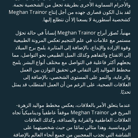
والأجرام السماوية الأخرى بطريقة تجعل من الشخصية نجمة.
لقد بذل الكون قصارى جهده من أجل إنتاج Meghan Trainor
كشخصية أسطورية لا يسعنا إلا أن نتطلع إليها.
مهنياً، تُصوّر أبراج Meghan Trainor إنساناً في حالة تحوّل
مستمر مع علامات في علم التنجيم تعكس المرونة الطبيعية
وقوة الإرادة والإبداع، بالإضافة إلى المثابرة. يلمح برج الميلاد
إلى الانفتاح والتفاهم وكذلك الميل الطبيعي نحو التواصل، مما
يجعلهم أكثر فاعلية في التواصل مع مختلف أنواع البشر. يلمح
مخطط المواليد إلى التفاني في تحقيق التوازن بين العمل
والرعاية، والنمو على المستوى الشخصي، بالإضافة إلى
العلاقات الصحية، على الرغم من أن العمل المتطلب قد يمثل
تحديًا.
عندما يتعلق الأمر بالعلاقات، يعكس مخطط مواليد الزهرة-
المريخ في Meghan Trainor موقفاً عاطفياً وديناميكياً تجاه
العلاقات العاطفية والقرابة والصداقة، وكذلك العلاقات
الرومانسية. وهذا مثالي تمامًا من حيث شخصيتهما على
الشاشة التي تجذب المعجبين من جميع أنحاء العالم بالإضافة