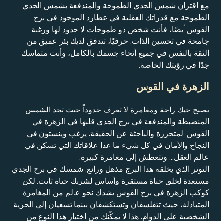
مع اقتران شمس الجدي الطموحة والمندفعة بشمس الجدي
الطموحة مع قدراتك العقلية في عطارد الموجود في برج
القوس أيضًا، فأنت شخص ذو طموحات لا حدود لها ورغبة
جامحة في تحسين الذات. حرفيًا، تتدفق لديك بئر عميق من
الثقة بالنفس في جميع أنحاء جسمك بالكامل، وأنت متماسك
جدًا في رؤيتك الخاصة.
الزهرة في القوس
يصبح حبك راحة ومغامرة لا تعرف حدوداً حيث تجد الشمس
المنضبطة والمندفعة في برج الجدي قلبها في الزهرة في
القوس المتحررة والباحثة عن الحقيقة. يرغب وينستون في
النجاح والأمان في كل شيء ما عدا علاقاتك التي تسكن في
عالم العقل... وتتعطش إلى مغامرة كبيرة.
التوتر الذي يخلقه هذا البرج مذهل ورائع. شمسك في برج الجدي
مستعدة لخلق حياة مستقرة وأساس لشريك حياة ثابت. لكن
كوكب الزهرة في برج القوس يشدك نحو عالم من المغامرة
المتبادلة، حيث تتفلسفان وتستكشفان بينما تسعيان إلى الحرية
الشخصية على الدوام. هذا لا يمكّنك من اختبار هذا النوع من