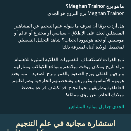
ما هو برج Meghan Trainor؟
Meghan Trainor برج البروج هو الجدي.
هل أردت يومًا أن تعرف ما يقوله علم التنجيم عن المشاهير
المفضلين لديك على الإطلاق – سياسي أو مخترع أو عالم أو
موسيقي أو نجم هوليوود الجذاب؟ شاهد التحليل التفصيلي
لمخطط الولادة أدناه لمعرفة ذلك!
تابع القراءة لاستكشاف التفسيرات الفلكية المثيرة للاهتمام
وراء تاريخ ومكان ووقت ميلادهم ومواقع الكواكب ومنازلهم
وبرجهم الفلكي وبرج الصعود والقمر وبرج الصعود – مما يحدد
هويتهم الأساسية وغرورهم وشخصيتهم الخارجية وصراعاتهم
العاطفية وطريقهم نحو النجاح. قد تكشف قراءة مخطط
ميلادك الخاص عن رؤى مماثلة!
الجدي جداول مواليد المشاهير
استشارة مجانية في علم التنجيم