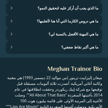
ما الذي يجب أن أركز عليه لتحقيق النمو؟
ما هي دروس الكارما التي أنا هنا لأتعلمها؟
ما هي المهنة الأفضل بالنسبة لي؟
ما هي أكبر نقاط ضعفي؟
Meghan Trainor Bio
ميغان إليزابيث ترينور (من مواليد 22 ديسمبر 1993) هي مغنية
وكاتبة أغاني أمريكية. أصدرت ثلاثة ألبومات مستقلة قبل
توقيعها مع شركة إيبك ريكوردز وحققت انطلاقتها في عام
2014 بأغنيتها المنفردة "All About That Bass"". وصلت
الأغنية إلى المرتبة الأولى على قائمة بيلبورد هوت 100
الأمريكية. ووصلت أغنيتها المنفردة الثانية "Lips Are Movin"""