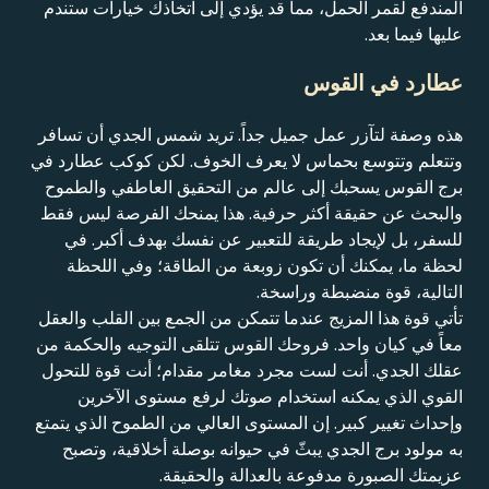
المندفع لقمر الحمل، مما قد يؤدي إلى اتخاذك خيارات ستندم
عليها فيما بعد.
عطارد في القوس
هذه وصفة لتآزر عمل جميل جداً. تريد شمس الجدي أن تسافر
وتتعلم وتتوسع بحماس لا يعرف الخوف. لكن كوكب عطارد في
برج القوس يسحبك إلى عالم من التحقيق العاطفي والطموح
والبحث عن حقيقة أكثر حرفية. هذا يمنحك الفرصة ليس فقط
للسفر، بل لإيجاد طريقة للتعبير عن نفسك بهدف أكبر. في
لحظة ما، يمكنك أن تكون زوبعة من الطاقة؛ وفي اللحظة
التالية، قوة منضبطة وراسخة.
تأتي قوة هذا المزيج عندما تتمكن من الجمع بين القلب والعقل
معاً في كيان واحد. فروحك القوس تتلقى التوجيه والحكمة من
عقلك الجدي. أنت لست مجرد مغامر مقدام؛ أنت قوة للتحول
القوي الذي يمكنه استخدام صوتك لرفع مستوى الآخرين
وإحداث تغيير كبير. إن المستوى العالي من الطموح الذي يتمتع
به مولود برج الجدي يبثّ في حيوانه بوصلة أخلاقية، وتصبح
عزيمتك الصبورة مدفوعة بالعدالة والحقيقة.