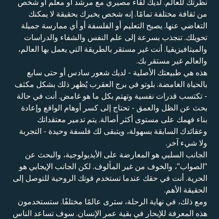
نظرتك للعالم. لديك لقاء مصيري مع مرشد أو معلم أو شخص
من ثقافة مختلفة تمامًا. إنه شخص يخبرك بحقيقة لا يمكنك
التغاضي عنها. يصبح التعليم أو الفلسفة أو أي ممارسة جميلة
تحويلك. تنجذب بسرعة إلى علم النفس والشفاء والدراسات
والميتافيزيقيا. أنت غير مستقر بالطريقة التي يعمل بها العالم،
والعالم غير مستقر بك.
هذه هي طبيعتك الأصلية - لديك شعور سادس أو حتى سابع
بالحياة الغامضة. بلوتو في برج العقرب يُظهر ذلك بشكل مكثف
- تكتسب قدرات نفسية وتهتم بكل ما هو غامض. أنت في حالة
بحث عن الظل والعمق - تحتاج إلى كسر أوهام الواقع وإعادة
بناء فهمك على مستوى أكثر أصالة. يتم تدمير معتقداتك
وعقائدك السابقة بسهولة، ويتبقى لك فلسفة وحيدة - التجربة
ولا شيء آخر.
الجانب السلبي هو المعارضة على الأيديولوجية، والبحث عن
"الصواب"، والخوف من غير المألوف. لكن الجانب الإيجابي هو
الحرية. أنت في حقك عندما تستخدم قوتك الروحية للتوصل إلى
الحقيقة الأهم.
ومع ذلك، في نهاية الرحلة، سترى عالمًا مختلفًا. ستستخدمون
هذه المعرفة للإبحار في بقية عمر الإنسان. سوف تساعد الناس