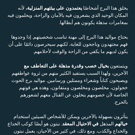
يخلق هذا البرج أشخاصًا
يعتمدون على بيئتهم المنزلية،
لأنه
المكان الوحيد الذي يشعرون فيه بالأمان والراحة، ويحلمون فيه
بمغامرات مذهلة يكونون هم أبطالها.
يحتاج مواليد هذا البرج إلى مهنة تناسب شخصيتهم. إذا وجدوها
فهم مجتهدون وناجحون للغاية، لكنهم سيحرصون دائمًا على أن
يكون لديهم ما يكفي من الراحة والوقت لأحلامهم.
ويتمتعون
بخيال خصب
وقدرة
مذهلة
على التعاطف مع
الآخرين، ولهذا السبب يستفيد الكثير منهم من ثروة عواطفهم
ويصبحون كتاباً وشعراء وممثلين ورسامين. مواليد برج الحوت
خجولون، مخلصون ومخلصون ومتفانون، وهذه هي قوتهم
الخاصة لأن خصومهم يتخلون عن القتال معهم لشعورهم
بالحرج.
يتأثرون بسهولة بالآخرين ويمكن للأشخاص السيئين استخدام
خيالهم
المذهل
في الاحتيال المعقد
. نبتون هو أيضًا كوكب الخداع
والخداع والكذب. ومع ذلك، في كثير من الأحيان، يعمل نبتون