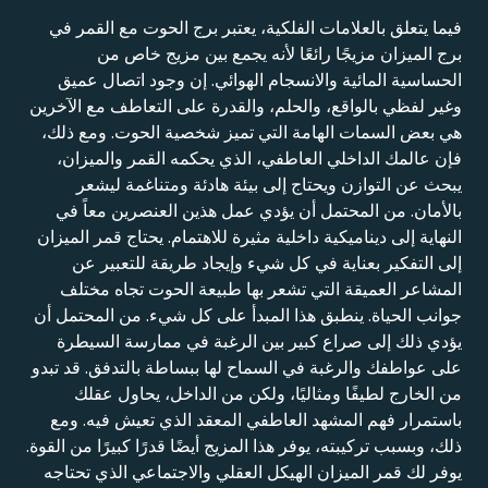
فيما يتعلق بالعلامات الفلكية، يعتبر برج الحوت مع القمر في
برج الميزان مزيجًا رائعًا لأنه يجمع بين مزيج خاص من
الحساسية المائية والانسجام الهوائي. إن وجود اتصال عميق
وغير لفظي بالواقع، والحلم، والقدرة على التعاطف مع الآخرين
هي بعض السمات الهامة التي تميز شخصية الحوت. ومع ذلك،
فإن عالمك الداخلي العاطفي، الذي يحكمه القمر والميزان،
يبحث عن التوازن ويحتاج إلى بيئة هادئة ومتناغمة ليشعر
بالأمان. من المحتمل أن يؤدي عمل هذين العنصرين معاً في
النهاية إلى ديناميكية داخلية مثيرة للاهتمام. يحتاج قمر الميزان
إلى التفكير بعناية في كل شيء وإيجاد طريقة للتعبير عن
المشاعر العميقة التي تشعر بها طبيعة الحوت تجاه مختلف
جوانب الحياة. ينطبق هذا المبدأ على كل شيء. من المحتمل أن
يؤدي ذلك إلى صراع كبير بين الرغبة في ممارسة السيطرة
على عواطفك والرغبة في السماح لها ببساطة بالتدفق. قد تبدو
من الخارج لطيفًا ومثاليًا، ولكن من الداخل، يحاول عقلك
باستمرار فهم المشهد العاطفي المعقد الذي تعيش فيه. ومع
ذلك، وبسبب تركيبته، يوفر هذا المزيج أيضًا قدرًا كبيرًا من القوة.
يوفر لك قمر الميزان الهيكل العقلي والاجتماعي الذي تحتاجه