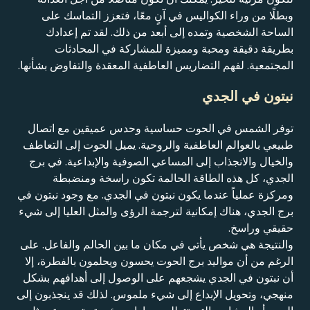
وبطلًا من وراء الكواليس في آنٍ معًا، فتعزز التماسك على
الساحة الشخصية وتمده إلى أبعد من ذلك. لقد تم إعدادك
بطريقة دقيقة ومحبة ومميزة للمشاركة في المحادثات
المجتمعية. لفهم التضاريس العاطفية المعقدة والتفاوض بشأنها.
نبتون في الجدي
توفر الشمس في الحوت حساسية وحدس عميقين مع اتصال
طبيعي بالعوالم العاطفية والروحية. يميل الحوت إلى التعاطف
والخيال والانجذاب إلى المساعي الصوفية والإبداعية. في برج
الجدي، كل هذه الطاقة الحالمة تكون راسخة ومنضبطة
ومركزة عملياً عندما يكون نبتون في الجدي. مع وجود نبتون في
برج الجدي، هناك إمكانية لترجمة الرؤى والمثل العليا إلى شيء
حقيقي وراسخ.
والنتيجة هي شخص يأتي في مكان ما بين الحالم والفاعل. على
الرغم من أن مواليد برج الحوت يحسون ويحلمون بالفطرة، إلا
أن نبتون في الجدي يشجعهم على الوصول إلى أهدافهم بشكل
منهجي، وتحويل الإبداع إلى شيء ملموس. لذلك قد ينجذبون إلى