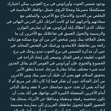
بوجود شمس الحوت وأورانوس في برج القوس، يمكن اعتبارك
مستكشفًا متمرسًا ومحبًا للرؤى. تتمثل دوافعك الأساسية في
التخلص من الحدود والاندماج مع الآخرين، والتماهي مع
سعادتهم وأحزانهم كما لو كانت أحزانك. لكن الدرس النهائي في
حياتك، الذي أعطاك إياه أورانوس، هو أن تمارس التوازن
والرسمية والتحول العميق في تفاعلاتك مع الآخرين. إن ما
يجعل العلاقة بينك وبين شخص آخر من أي نوع ممكنة هو ثنائية
رائعة بين تعاطفك اللامحدود ورغبتك في الفحص المحايد. في
حين أن مذكرة الشمس في برج الحوت تبدو روحك في برج
الحوت لطيفة ترفض القتال وتسعى إلى إيجاد الراحة في
الخضوع والخنوع، فإن أورانوس في القوس الذي يقاتل الجذور
لديه شيء مختلف تمامًا مقارنةً ببرجك عندما يتعلق الأمر
بتحقيق السلام. فهو يعني أن عليك أن تميز بينك وبين الآخرين
من أجل العدالة، دون أن تفكر فيما إذا كان ذلك غير مريح أم لا،
كما أنه يعني أن تحدد حدود تسامحك حتى لا تفقد وعيك الذاتي
أمام الآخرين. المعضلة الكبيرة التي تواجهك هي أنك يجب أن
تكون شخصية رقيقة ومتقبلة ومدافعًا عن الأبرياء. يمنحك هذا
الحضور القوة لتحويل تعاطفك الغريزي إلى ممارسة مصممة
لتكون مرئية للخير. يمكنك أن تكون مناضلًا من أجل العدالة