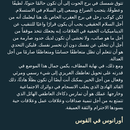
تتوق شمسك في برج الحوت إلى أن تكون حالمًا حنونًا، لطيفًا
وعطوفًا، يتجنب الصراع ويسعى إلى السلام في الاستسلام.
لكن كوكب زحل في برج العقرب الخاص بك هنا ليعلمك أنه من
أجل السلام الحقيقي، يجب أن يكون قرارًا واعيًا للتنقيب عن
الديناميكيات الخفية في العلاقات. إنه يجعلك تتخذ موقفاً من
أجل ما هو صائب، ولا تخشى أن تكون لديك حدود صارمة من
أجل أن تتخلى عن نفسك دون أن تخسر نفسك. فليكن التحدي
هو أن تتعلم أن تظل متعاطفًا حساسًا ومتعاطفًا صارمًا من أجل
العدالة.
ومع ذلك، في نهاية المطاف، يكمن جمال هذا الموضع في
قدرته على تحويل تعاطفك الغريزي إلى شيء رسمي ومرئي
وفعال من أجل الخير. يمكنك أنت أيضًا أن تكون بطلًا هادئًا، ذلك
القائد الهادئ الذي يجلب الانسجام في دوائرك الاجتماعية
وخارجها. عملك هو أن تمارس ذكاءك العاطفي الهائل الذي
تتمتع به من أجل تنمية صداقات وعلاقات عمل وعلاقات حية
يسودها الاحترام والثقة العميقة.
أورانوس في القوس