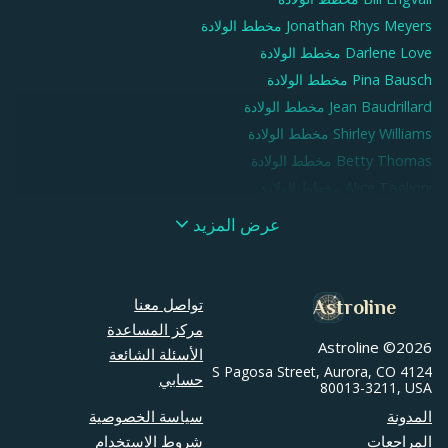
Jonathan Rhys Meyers
مخطط الولادة
Darlene Love
مخطط الولادة
Pina Bausch
مخطط الولادة
Jean Baudrillard
مخطط الولادة
Shirley Williams
مخطط الولادة
Betty Thomas
مخطط الولادة
Alice Taglioni
مخطط الولادة
Aldous Huxley
مخطط الولادة
عرض المزيد
Gaël Clichy
مخطط الولادة
Amelia Earhart
مخطط الولادة
Thurston Moore
مخطط الولادة
تواصل معنا
Astroline
Helen Mirren
مخطط الولادة
مركز المساعدة
Astroline ©
2026
Zelda Fitzgerald
مخطط الولادة
الأسئلة الشائعة
4124 S Pagosa Street, Aurora, CO
Ruth Buzzi
مخطط الولادة
حسابي
80013-3211, USA
Elias Canetti
مخطط الولادة
المدونة
سياسة الخصوصية
Elden Campbell
مخطط الولادة
المراجعات
شروط الاستخدام