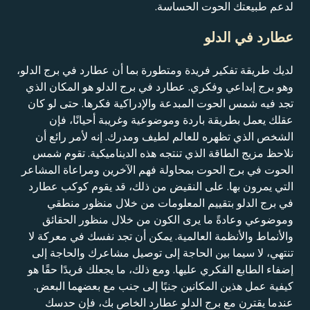
لدعم طبيعتك الحوت الحساسة.
عطارد في الدلو
لديك طريقة تفكير فريدة ومتطورة بما أن عطارد في برج الدلو،
وهو برج إبداعي وفكري. عطارد في برج الدلو هو المكان الذي
تجد فيه شمس الحوت المبدعة والإدراكية فكرها. حتى لو كان
عقلك يعمل بطريقة باردة وموضوعية وغريبة أحيانًا، فإن
الشخص الذي تظهره للعالم لطيف ومدرك. إنه لأمر رائع أن
نلاحظ مزيج الطاقة الذي تنتجه هذه الديناميكية. تقوم شمس
الحوت في برج الحوت بمحاولة فهم الآخرين ومراعاة المشاعر
التي يمرون بها. على النقيض من ذلك، قد يقوم كوكب عطارد
في برج الدلو بتقييم المعلومات من خلال منظور منطقي
وموضوعي وعادةً ما يرى الكون من خلال منظور الحقائق
والأنماط والأنظمة العالمية. يمكن أن تجد نفسك في معركة لا
تنتهي، لا سيما بين الحاجة إلى توصيل مشاعرك والحاجة إلى
إضفاء الطابع الفكري عليها. ومع ذلك، ما يجعلك فريدًا حقًا هو
كيفية عمل هذين المكانين جنبًا إلى جنب مع بعضهما البعض.
عندما يقترن مع برج الدلو عطارد الخاص بك، فإن حدسك