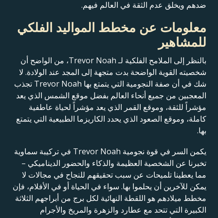
ضدهم ويخلق عدم الثقة في العالم فيهم.
معلومات عن مخطط المواليد الفلكي
للمشاهير
بالنظر إلى الملامح الفلكية لـ Trevor Noah، من الواضح أن
شخصيته القوية الواضحة بدت متجهة إلى المجد عند الولادة. لا
شك في أن صفة النجومية التي يتمتع بها Trevor Noah تجذب
المعجبين من جميع أنحاء العالم بفضل موقع الشمس الذي يعد
مؤشراً للثقة، وموقع القمر الذي يعد مؤشراً لحياة عاطفية
كاملة، وموقع الصعود الذي يحدد الكاريزما الطبيعية التي يتمتع
بها.
يكمن السر في قوة نجومية Trevor Noah في تركيبة سماوية
تخبرنا عن الشخصية العظيمة والذكاء والحضور الديناميكي –
مما يعطينا تلميحات عن سبب تحقيقهم للنجاح في مجالات لا
يمكن للآخرين أن يحلموا بها. سواء في الحياة أو في الأفلام، فإن
مخطط ميلادهم هو اللقطة النهائية لكل برج من أبراجهم الثلاثة
الكبيرة التي تتحد مع عطارد والزهرة والمريخ والأجرام