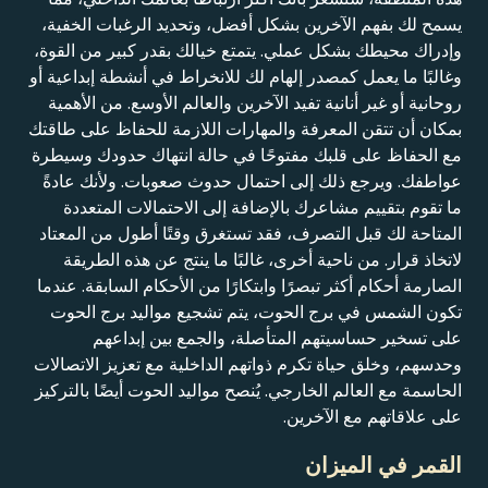
يسمح لك بفهم الآخرين بشكل أفضل، وتحديد الرغبات الخفية،
وإدراك محيطك بشكل عملي. يتمتع خيالك بقدر كبير من القوة،
وغالبًا ما يعمل كمصدر إلهام لك للانخراط في أنشطة إبداعية أو
روحانية أو غير أنانية تفيد الآخرين والعالم الأوسع. من الأهمية
بمكان أن تتقن المعرفة والمهارات اللازمة للحفاظ على طاقتك
مع الحفاظ على قلبك مفتوحًا في حالة انتهاك حدودك وسيطرة
عواطفك. ويرجع ذلك إلى احتمال حدوث صعوبات. ولأنك عادةً
ما تقوم بتقييم مشاعرك بالإضافة إلى الاحتمالات المتعددة
المتاحة لك قبل التصرف، فقد تستغرق وقتًا أطول من المعتاد
لاتخاذ قرار. من ناحية أخرى، غالبًا ما ينتج عن هذه الطريقة
الصارمة أحكام أكثر تبصرًا وابتكارًا من الأحكام السابقة. عندما
تكون الشمس في برج الحوت، يتم تشجيع مواليد برج الحوت
على تسخير حساسيتهم المتأصلة، والجمع بين إبداعهم
وحدسهم، وخلق حياة تكرم ذواتهم الداخلية مع تعزيز الاتصالات
الحاسمة مع العالم الخارجي. يُنصح مواليد الحوت أيضًا بالتركيز
على علاقاتهم مع الآخرين.
القمر في الميزان