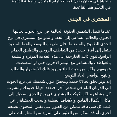
بالحياة في مكان يكون فيه الاحترام المتبادل والرغبة الدائمة
في التعلّم هما القاعدة.
المشتري في الجدي
عندما تتصل الشمس الحنونة الحالمة في برج الحوت بجانبها
الحنون والحالم الساعي إلى الحظ والنمو مع المشتري في برج
الجدي الطموح والمنضبط، فإن طريقك للتوسع والحظ السعيد
ينتقل إلى آفاق جديدة من التعاطف الروحي والتطبيق العملي
الراسخ. تتوق ذاتك الخارجية إلى هذه العلاقة المؤثرة والمليئة
بالعواطف والمشاعر مع البشر الآخرين حتى لو امتصصت
همومهم. ولكن من حيث الدافع، يريد قلبك الاستقرار والتقاليد
والنهج الواقعي الجاد للتوسع.
إنه توتر يخلق تجاذبًا جميلًا ومحفزًا. تتوق شمسك في برج الحوت
إلى الذوبان التام في شخص آخر، فتفقد أحياناً حدودك وتتشرب
كل مشاعره. لكن كوكب المشتري في برج الجدي يسحبك إلى
مكان الكمال المادي والأهداف العملية والبحث اللامتناهي عن
قلب كل شيء. قد تتمكن من العثور على نفس المحتوى بصيغة
أخرى، أو قد تتمكن من العثور على المزيد من المعلومات على