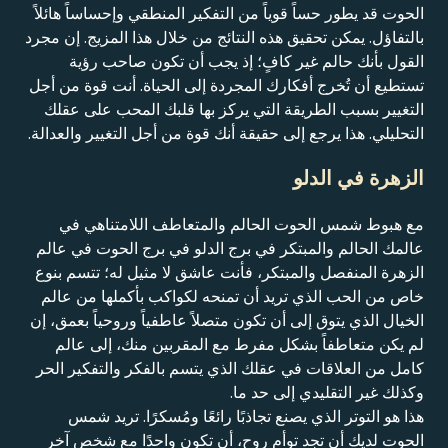
الحوت قد يطور حساً قوياً من التفكير المنطقي وإحساساً هائلاً
بالتفاؤل. يمكن تحقيق هذه النتائج من خلال هذا المزيج. إن مجرد
القول بأنك حالم غير كافٍ؛ إذ يجب أن تكون صاحب رؤية
تستطيع أن تُخرج أفكارك المجردة إلى الحياة. أنت قوة من أجل
التغيير بسبب الطريقة التي يركز بها قلبك المحب على عقلك
التحليلي. هذا يرجع إلى حقيقة أنك قوة من أجل التغيير والعدالة.
الزهرة في الدلو
مع هبوط شمس الحوت الحالم والمتعاطف اللامتناهي في
عالمك الحالم والمبتكر في برج الدلو في برج الحوت في عالم
الزهرة المنفصل والمبتكر، فأنت عاشق لا مثيل له؛ تتسم بنوع
خاص من الحب الذي تريد أن تمنحه لكواكب بأكملها من عالم
الخيال الذي يتوق إلى أن تكون متصلاً عاطفياً وروحياً بعمق، إن
لم يكن متعاطفاً بشكل مفرط مع المقربين منك، إلى عالم
كامل من العلاقات في عقلك الذي يتسم بالفكر والتفكير الحر
وكذلك غير التقليدي إلى حد ما.
هذا هو التوتر الذي يصنع تجاذبًا رائعًا ومُسكرًا. تريد شمس
الحوت لديك أن تجد توأم روح، أن تكون واحدًا مع شخص آخر