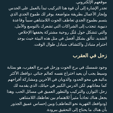
موقعهم الإلكتروني.
تجدر الإشارة إلى أن قوة هذا التركيب تبدأ بالعمل على الحدس
وإنجاز الأعمال بطريقة متواضعة. يوفر لك طموح الجدي الذي
يتسم بطموح الجدي تعاطف الحوت اللامتناهي سبباً وقاعدة
دنيوية. تنجذب إلى الشراكات التي تشعرك بالتوسع والأمل،
والتي تتشكل حول مُثُل روحية مشتركة يخففها الإخلاص
الشديد. تتألق بشكل أفضل في مثل هذه البيئة حيث يوجد
احترام متبادل واكتشاف متبادل طوال الوقت.
زحل في العقرب
وجود شمسك في برج الحوت وزحل في برج العقرب، هو بمثابة
وسيط يجب أن يعيد اختراع نفسه كعالم جنائي. دوافعك الأكثر
بدائية هي محو الحدود والذوبان في الآخرين ومشاركة أفراحهم
كما معاناتهم. لكن الدرس الكبير في حياتك، الذي يقدمه لك
زحل: التوازن والتركيب والتطور العميق في مسائل الحب. وهذا
يجعل هناك تجاذباً مثيراً للاهتمام بين تعاطفك اللامتناهي
(ودوافعك القهرية نحو التعاطف) وبين إحساس عميق الجذور
بأن هناك ما يحتاج إلى التحقيق ببرودة.