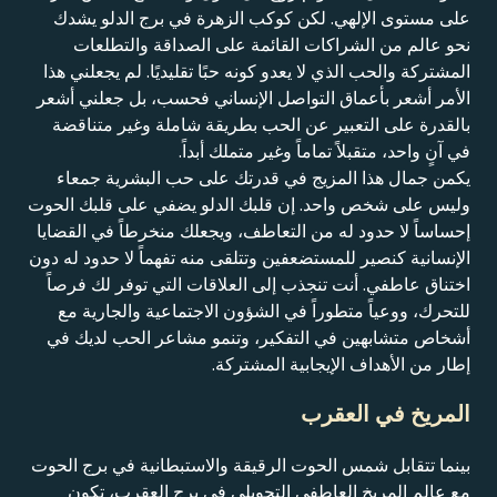
على مستوى الإلهي. لكن كوكب الزهرة في برج الدلو يشدك
نحو عالم من الشراكات القائمة على الصداقة والتطلعات
المشتركة والحب الذي لا يعدو كونه حبًا تقليديًا. لم يجعلني هذا
الأمر أشعر بأعماق التواصل الإنساني فحسب، بل جعلني أشعر
بالقدرة على التعبير عن الحب بطريقة شاملة وغير متناقضة
في آنٍ واحد، متقبلاً تماماً وغير متملك أبداً.
يكمن جمال هذا المزيج في قدرتك على حب البشرية جمعاء
وليس على شخص واحد. إن قلبك الدلو يضفي على قلبك الحوت
إحساساً لا حدود له من التعاطف، ويجعلك منخرطاً في القضايا
الإنسانية كنصير للمستضعفين وتتلقى منه تفهماً لا حدود له دون
اختناق عاطفي. أنت تنجذب إلى العلاقات التي توفر لك فرصاً
للتحرك، ووعياً متطوراً في الشؤون الاجتماعية والجارية مع
أشخاص متشابهين في التفكير، وتنمو مشاعر الحب لديك في
إطار من الأهداف الإيجابية المشتركة.
المريخ في العقرب
بينما تتقابل شمس الحوت الرقيقة والاستبطانية في برج الحوت
مع عالم المريخ العاطفي التحويلي في برج العقرب، تكون