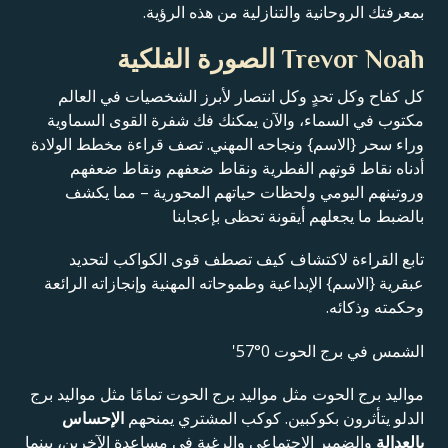
بمعرفتك الروحانية والتنازلية من هذه الرؤية.
Trevor Noah الصورة الفلكية
كل كفاح وكل تحدٍ وكل انتصار لأبرز الشخصيات في العالم
مكتوب في السماء، والآن يمكنك فك شفرة القوى السماوية
وراء سحر {الاسم} ونجاحه المهني. تصف قراءة مخطط الولادة
أدناه نقاط قوتهم الفطرية ونقاط ضعفهم ونقاط ضعفهم
وروتينهم اليومي ولحظات حياتهم المحورية – مما يكشف
بالضبط ما يجعلهم أيقونة تحظى بإعجابنا
تابع القراءة لاكتشاف كيف تصطف قوى الكواكب لتحديد
عبقرية {الاسم} الإبداعية وطموحاته المهنية وإنجازاته الرائعة
وحكمته وذكائه.
الشمس في برج الحوت 0°57'
مواليد برج الحوت مثل مواليد برج الحوت تمامًا مثل مواليد برج
الدلو يتأثرون بكوكبين. كوكب المشتري يمنحهم
الإحساس
بالعدالة
والضمير الاجتماعي والرغبة في مساعدة الآخرين، بينما