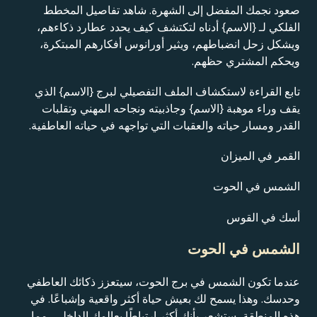
صعود نجمك المفضل إلى الشهرة. شاهد تفاصيل المخطط
الفلكي لـ {الاسم} أدناه لتكتشف كيف يحدد عطارد ذكاءهم،
ويشكل زحل انضباطهم، ويثير أورانوس أفكارهم المبتكرة،
ويحكم المشتري حظهم.
تابع القراءة لاستكشاف الملف التفصيلي لبرج {الاسم} الذي
يقف وراء موهبة {الاسم} وجاذبيته ونجاحه المهني وتقلبات
القدر ومسار حياته والعقبات التي تواجهه في حياته العاطفية.
القمر في الميزان
الشمس في الحوت
أسك في القوس
الشمس في الحوت
عندما تكون الشمس في برج الحوت، سيتعزز ذكائك العاطفي
وحدسك. وهذا يسمح لك بعيش حياة أكثر واقعية وإشباعًا. في
هذه المنطقة، ستشعر بأنك أكثر ارتباطًا بعالمك الداخلي، مما