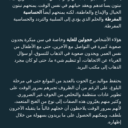
نبتون يساعدهم ويعقد حياتهم في نفس الوقت. يمنحهم نبتون
الخيال والإبداع والعاطفة، لكنه يمنحهم أيضاً
الحساسية
المفرطة
والحلم الذي يؤدي إلى السلبية والتردد والحساسية
المفرطة.
هؤلاء الأشخاص
خجولين للغاية
وخاصة في سن مبكرة يجدون
صعوبة كبيرة في التواصل مع الآخرين، حتى مع الأطفال من
نفس العمر. ويجدون صعوبة في الذهاب للتسوق، أو سؤال
الغرباء عن الاتجاهات، أو تنظيم شيء ما، حتى لو كان مجرد
الذهاب إلى مكتب البريد.
يحتفظ مواليد برج الحوت بالعديد من الموانع حتى في مرحلة
البلوغ، على الرغم من أن الظروف تجبرهم بمرور الوقت على
تطوير عادات منتظمة والتخلص من الخوف غير الضروري.
وكثير منهم يغيّرون هذه الصفات إلى نوع من الغنج المتعمد،
لأنهم بمرور الوقت يلاحظون أن خجلهم غالباً ما يتقبله الآخرون
بلطف، ويمكنهم الحصول على ما يريدون بسهولة من خلال
إظهاره.