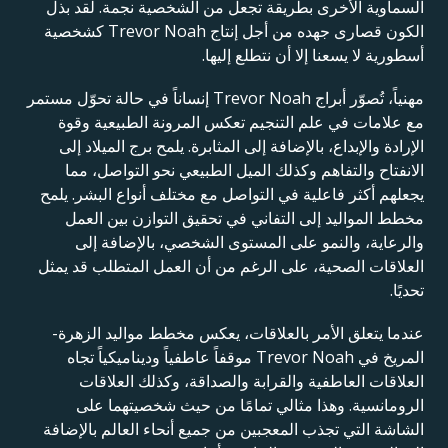
السماوية الأخرى بطريقة تجعل من الشخصية نجمة. لقد بذل
الكون قصارى جهده من أجل إنتاج Trevor Noah كشخصية
أسطورية لا يسعنا إلا أن نتطلع إليها.
مهنياً، تُصوّر أبراج Trevor Noah إنساناً في حالة تحوّل مستمر
مع علامات في علم التنجيم تعكس المرونة الطبيعية وقوة
الإرادة والإبداع، بالإضافة إلى المثابرة. يلمح برج الميلاد إلى
الانفتاح والتفاهم وكذلك الميل الطبيعي نحو التواصل، مما
يجعلهم أكثر فاعلية في التواصل مع مختلف أنواع البشر. يلمح
مخطط المواليد إلى التفاني في تحقيق التوازن بين العمل
والرعاية، والنمو على المستوى الشخصي، بالإضافة إلى
العلاقات الصحية، على الرغم من أن العمل المتطلب قد يمثل
تحديًا.
عندما يتعلق الأمر بالعلاقات، يعكس مخطط مواليد الزهرة-
المريخ في Trevor Noah موقفاً عاطفياً وديناميكياً تجاه
العلاقات العاطفية والقرابة والصداقة، وكذلك العلاقات
الرومانسية. وهذا مثالي تمامًا من حيث شخصيتهما على
الشاشة التي تجذب المعجبين من جميع أنحاء العالم بالإضافة