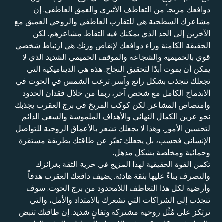
دوافعك مزيجاً من التعاطف الأثيري والعمق العاطفي. إن
مشاعرك السطحية هي للتقارب العاطفي والروحي العميق مع
الآخرين إلى الحد الذي يمكنك فيه التقاط مشاعرهم. لكن
الحقيقة الكامنة وراء دوافعك لإنقاص وزنك هي ارتباط شخصي
قوي بالحميمية والشجاعة والموقف الحميمي الشديد الذي لا
يمكن أن يموت أبدًا لتحقيق النجاح. هذه هي الديناميكية التي
تجعلك تنجذب بشكل رائع وآسر. ترغب الشمس في الحوت في
الاندماج الكامل مع شخص آخر، ربما من خلال فقدان الحدود
وامتصاص المشاعر. لكن كوكب المريخ في برج العقرب يجذبك
نحو عرين الكمال النهائي والأهداف الملموسة والسعي الدائم
لتحسين الأمور. وهذا لا يجعلك تشعر بالأعماق الروحية للتواصل
الإنساني فحسب، بل يجعلك تعبّر عن طاقتك بطريقة مستقرة
وحمائية ومخلصة بشكل مذهل.
تكمن القوة الحقيقية لهذا المزيج في حرية الثقة بغرائزك
والتصرف بناءً عليها بثقة هادئة. يضيف دافعك العقرب هدفاً
وأرضية لكل هذا التعاطف اللامحدود من برج الحوت. سوف
تنجذب إلى الشراكات التي تشعرك بالامتداد والأمل، والتي
ترتكز على مُثُل روحية مشتركة وتفانٍ شديد. إن طاقتك تنبض