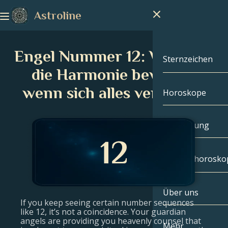
Astroline
Engel Nummer 12: WIE man
Sternzeichen
die Harmonie bewahrt,
wenn sich alles verändert
Horoskope
Sternzeichen
Steinbock
Handlesung
Wassermann
Geburtshorosko
Fische
Über uns
Geburtshoros
Widder
If you keep seeing certain number sequences
like 12, it’s not a coincidence. Your guardian
angels are providing you heavenly counsel that
Stier
Berühmtheite
Mehr