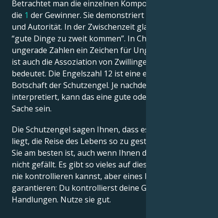
Betrachtet man die einzelnen Komponenten, so ist
die
1
der Gewinner. Sie demonstriert Macht, Monopol
und Autorität. In der Zwischenzeit glaubt man, dass
“gute Dinge zu zweit kommen”. In China sind
ungerade Zahlen ein Zeichen für Unglück. Die Zahl 2
ist auch die Assoziation von Zwillingen, was Glück
bedeutet. Die Engelszahl 12 ist eine einfache
Botschaft der Schutzengel. Je nachdem, wie man sie
interpretiert, kann das eine gute oder schlechte
Sache sein.
Die Schutzengel sagen Ihnen, dass es in Ihrer Hand
liegt, die Reise des Lebens so zu gestalten, wie es für
Sie am besten ist, auch wenn Ihnen die Bedeutung
nicht gefällt. Es gibt so vieles auf dieser Welt, das du
nie kontrollieren kannst, aber eines kann ich dir
garantieren: Du kontrollierst deine Gefühle und
Handlungen. Nutze sie gut.