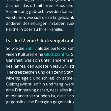
Zeichen, das oft mit Ihrem Haus und Ihrem Garten in
Verbindung gebracht werden kann. Sie werden sogar
verstehen, wie sich diese Engelszahlen auf Ihre
anderen Beziehungen im Leben auswirken, sei es zu
Partnern oder zu Ihrer Familie.
Ist die 12 eine Glücksengelzahl?
So wie die
Zahl 7
als die perfekte Zahl gilt, gibt es in
vielen Kulturen eine
Glückszahl 12
. Sie steht für die
Ganzheit, was sich unter anderem in den Monaten
des Jahres, den Aposteln Jesu Christi, den
Tierkreiszeichen und den zehn Stämmen Israels
widerspiegelt. Und schließlich ist sie eine Ode an das
Gleichgewicht, an Yin und Yang, wenn man so will;
eine Erinnerung daran, dass alles in dieser Welt so
miteinander verbunden ist, dass sich sogar
gegensätzliche Energien gegenseitig befruchten.