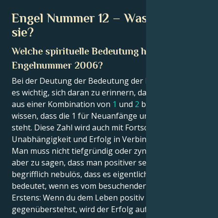
Engel Nummer 12 – Was bedeutet
sie?
Welche spirituelle Bedeutung hat die
Engelnummer 2006?
Bei der Deutung der Bedeutung der
Engelszahl 12
ist
es wichtig, sich daran zu erinnern, dass diese Zahl
aus einer Kombination von
1
und
2
besteht. Wir alle
wissen, dass die 1 für Neuanfänge und Wachstum
steht. Diese Zahl wird auch mit Fortschritt, Phantasie,
Unabhängigkeit und Erfolg in Verbindung gebracht.
Man muss nicht tiefgründig oder zynisch werden,
aber zu sagen, dass man positiver sein muss, ist so
begrifflich nebulös, dass es eigentlich nichts
bedeutet, wenn es vom besuchenden Bruder kommt.
Erstens: Wenn du dem Leben positiv
gegenüberstehst, wird der Erfolg auf dich