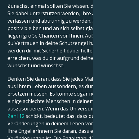
Zunächst einmal sollten Sie wissen, dass Ihre Engel
Sie dabei unterstützen werden, Ihre alten Wege zu
verlassen und abtrünnig zu werden. Sie müssen nur
positiv bleiben und an sich selbst glauben, denn es
liegen große Chancen vor Ihnen. Außerdem musst
du Vertrauen in deine Schutzengel haben, denn sie
werden dir mit Sicherheit dabei helfen, alles zu
erreichen, was du dir aufgrund deiner Engelszahlen
wünschst und wünschst.
Denken Sie daran, dass Sie jedes Mal, wenn Sie etwas
aus Ihrem Leben aussondern, es durch etwas Neues
ersetzen müssen. Es könnte sogar notwendig sein,
einige schlechte Menschen in deinem Leben
auszusortieren. Wenn das Universum dir häufig die
Zahl 12
schickt, bedeutet das, dass du einige wichtige
Veränderungen in deinem Leben vornehmen musst.
Ihre Engel erinnern Sie daran, dass es Zeit für
Veränderungen ist. Die Engelszahl 12 ist auch ein