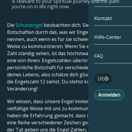
is relevant to your spiritual journey and the path
you’re on in life right now.
Zwillinge
Nach Datum
Kompatibilität
Kontakt
Die
Schutzengel
beobachten dich. Sie senden
Krebs
AstroKartogra
Mondologie
Botschaften durch das, was wir Engelszahlen
Hilfe-Center
nennen, auch wenn es für sie schwierig ist, auf diese
Löwe
Tarot
Weise zu kommunizieren. Wenn Sie eine bestimmte
Zahl ständig sehen, ist das höchstwahrscheinlich
Jungfrau
FAQ
Engelszahlen
eine von ihnen. Engelszahlen überbringen eine
persönliche Botschaft für verschiedene Phasen
Waage
deines Lebens, also schätze dich glücklich, wenn du
Blog
DE
die Engelszahl 12 siehst. Du stehst kurz vor einer
Skorpion
Veränderung!
English
Anmelden
Schütze
Wir wissen, dass unsere Engel immer versuchen, auf
vielfältige Weise mit uns zu kommunizieren. Viele
Español
haben die Erfahrung gemacht, dass ihre Engel ihnen
eine Reihe verschiedener Zeichen gegeben haben. In
Deutsch
der Tat geben uns die Engel Zahlen, die hinter den