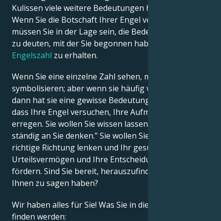
Kulissen viele weitere Bedeutungen haben können.
Wenn Sie die Botschaft Ihrer Engel verstehen wollen,
Français
müssen Sie in der Lage sein, die Bedeutung der Zahl
zu deuten, mit der Sie begonnen haben, um Ihre
Engelszahl
zu erhalten.
Português
Wenn Sie eine einzelne Zahl sehen, muss das nichts
symbolisieren; aber wenn sie häufig wiederkehrt,
العربية
dann hat sie eine gewisse Bedeutung. Es kann sein,
dass Ihre Engel versuchen, Ihre Aufmerksamkeit zu
日本語
erregen. Sie wollen Sie wissen lassen, dass sie
ständig an Sie denken.” Sie wollen Sie sogar in die
richtige Richtung lenken und Ihr gesundes
Urteilsvermögen und Ihre Entscheidungsfähigkeit
fördern. Sind Sie bereit, herauszufinden, was sie
Ihnen zu sagen haben?
Wir haben alles für Sie! Was Sie in diesem Artikel
finden werden: