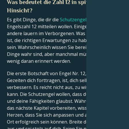
Was bedeutet die Zahl 12 in spiritueller
Hinsicht?
Es gibt Dinge, die dir die
Schutzengel
durch die
Engelszahl 12 mitteilen wollen. Einige sind explizit,
andere lauern im Verborgenen. Was Sie tun müssen,
ist, die richtigen Erwartungen zu haben und offen zu
sein. Wahrscheinlich wissen Sie bereits, dass diese
Dinge wahr sind, aber manchmal müssen Sie nur ein
wenig daran erinnert werden.
Die erste Botschaft von Engel Nr. 12, bevor die
Gezeiten dich forttragen, ist, dich selbst zu
verbessern. Es reicht nicht aus, zu wissen, was man
kann. Die Schutzengel wollen, dass du mehr an dich
und deine Fähigkeiten glaubst. Während Sie sich auf
das nächste Kapitel vorbereiten, wissen Sie in Ihrem
Herzen, dass Sie sich anpassen und an einem neuen
Ort erfolgreich sein können. Breite deine Schultern
aus und sei stolz auf dich. Seien Sie nicht Ihr eigenes