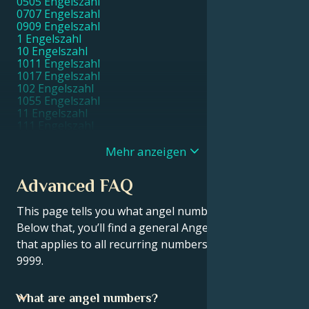
0505 Engelszahl
0707 Engelszahl
0909 Engelszahl
1 Engelszahl
10 Engelszahl
1011 Engelszahl
1017 Engelszahl
102 Engelszahl
1055 Engelszahl
11 Engelszahl
111 Engelszahl
1111 Engelszahl
11111 Engelszahl
Mehr anzeigen
1115 Engelszahl
1117 Engelszahl
Advanced FAQ
1119 Engelszahl
112 Engelszahl
This page tells you what angel number 12 means.
115 Engelszahl
116 Engelszahl
Below that, you’ll find a general Angel Numbers FAQ
119 Engelszahl
that applies to all recurring numbers, from 111 to
12 Engelszahl
9999.
121 Engelszahl
1221 Engelszahl
1233 Engelszahl
What are angel numbers?
1244 Engelszahl