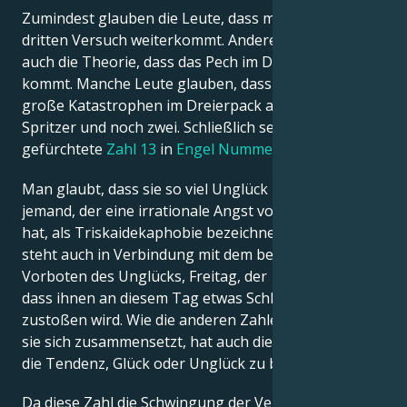
Zumindest glauben die Leute, dass man auch beim
dritten Versuch weiterkommt. Andererseits gibt es
auch die Theorie, dass das Pech im Dreierpack
kommt. Manche Leute glauben, dass Todesfälle und
große Katastrophen im Dreierpack auftreten. Ein
Spritzer und noch zwei. Schließlich sehen wir die
gefürchtete
Zahl 13
in
Engel Nummer 131
.
Man glaubt, dass sie so viel Unglück bringt, dass
jemand, der eine irrationale Angst vor dieser Zahl
hat, als Triskaidekaphobie bezeichnet wird. Die Zahl
steht auch in Verbindung mit dem berüchtigten
Vorboten des Unglücks, Freitag, der 13. Sie glauben,
dass ihnen an diesem Tag etwas Schlimmes
zustoßen wird. Wie die anderen Zahlen, aus denen
sie sich zusammensetzt, hat auch die Engelszahl 131
die Tendenz, Glück oder Unglück zu bringen.
Da diese Zahl die Schwingung der Veränderung in