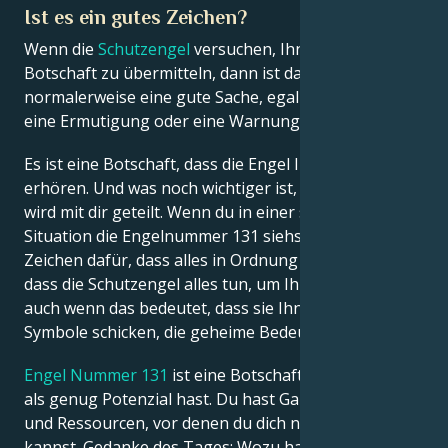
Ist es ein gutes Zeichen?
Wenn die
Schutzengel
versuchen, Ihnen eine
Botschaft zu übermitteln, dann ist das
normalerweise eine gute Sache, egal ob es sich um
eine Ermutigung oder eine Warnung handelt.
Es ist eine Botschaft, dass die Engel Ihre Gebete
erhören. Und was noch wichtiger ist, die Weisheit
wird mit dir geteilt. Wenn du in einer solchen
Situation die Engelnummer 131 siehst, ist das ein
Zeichen dafür, dass alles in Ordnung ist. Er zeigt,
dass die Schutzengel alles tun, um Ihnen zu helfen,
auch wenn das bedeutet, dass sie Ihnen Zeichen und
Symbole schicken, die geheime Bedeutungen haben.
Engel Nummer 131
ist eine Botschaft, dass du mehr
als genug Potenzial hast. Du hast Gaben, Talente
und Ressourcen, vor denen du dich nicht verstecken
kannst. Gedanke des Tages: Wozu hast du sie, wenn