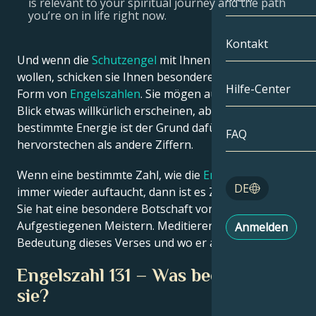
is relevant to your spiritual journey and the path
you’re on in life right now.
Zwillinge
Nach Datum
Kompatibilität
Kontakt
Und wenn die
Schutzengel
mit Ihnen sprechen
Krebs
AstroKartogra
Mondologie
wollen, schicken sie Ihnen besondere Symbole in
Hilfe-Center
Form von
Engelszahlen
. Sie mögen auf den ersten
Löwe
Tarot
Blick etwas willkürlich erscheinen, aber eine
bestimmte Energie ist der Grund dafür, dass sie mehr
Jungfrau
FAQ
Engelszahlen
hervorstechen als andere Ziffern.
Waage
Wenn eine bestimmte Zahl, wie die
Engelszahl 131
,
Blog
DE
immer wieder auftaucht, dann ist es Zeit zu handeln.
Skorpion
Sie hat eine besondere Botschaft von den
English
Aufgestiegenen Meistern. Meditieren Sie über die
Anmelden
Schütze
Bedeutung dieses Verses und wo er auf Sie zutrifft.
Español
Engelszahl 131 – Was bedeutet
sie?
Deutsch