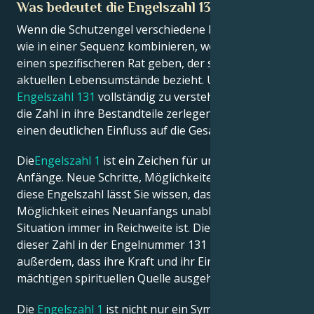
Was bedeutet die Engelszahl 131 spirituell?
Wenn die Schutzengel verschiedene Engelszahlen
Français
wie in einer Sequenz kombinieren, wollen sie Ihnen
einen spezifischeren Rat geben, der sich auf Ihre
aktuellen Lebensumstände bezieht. Um die
Português
Engelszahl 131
vollständig zu verstehen, sollten Sie
die Zahl in ihre Bestandteile zerlegen. Beide haben
العربية
einen deutlichen Einfluss auf die Gesamtbotschaft.
Die
Engelszahl 1
ist ein Zeichen für ungehinderte
日本語
Anfänge. Neue Schritte, Möglichkeiten und Wege –
diese Engelszahl lässt Sie wissen, dass die
Möglichkeit eines Neuanfangs unabhängig von der
Situation immer in Reichweite ist. Die Wiederholung
dieser Zahl in der Engelnummer 131 zeigt uns
außerdem, dass ihre Kraft und ihr Einfluss von einer
mächtigen spirituellen Quelle ausgehen.
Die
Engelszahl 1
ist nicht nur ein Symbol für