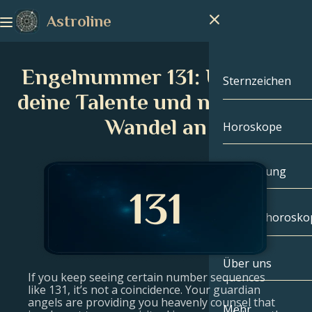
Astroline
Engelnummer 131: Umarme
Sternzeichen
deine Talente und nimm den
Wandel an
Horoskope
Sternzeichen
Steinbock
Handlesung
Wassermann
Geburtshorosko
Fische
Über uns
Geburtshoros
Widder
If you keep seeing certain number sequences
like 131, it’s not a coincidence. Your guardian
angels are providing you heavenly counsel that
Stier
Berühmtheite
Mehr