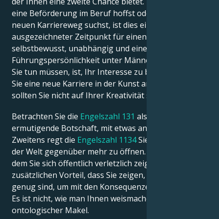
der Ihnen eine zweite Chance bietet. Wenn du auf
eine Beförderung im Beruf hoffst oder nach einem
neuen Karriereweg suchst, ist dies ein
ausgezeichneter Zeitpunkt für einen Sprung. Sie sind
selbstbewusst, unabhängig und eine
Führungspersönlichkeit unter Männern. Alles, was
Sie tun müssen, ist, Ihr Interesse zu bekunden. Wenn
Sie eine neue Karriere in der Kunst anstreben,
sollten Sie nicht auf Ihrer Kreativität sitzen bleiben.
Betrachten Sie die
Engelszahl 131
als eine
ermutigende Botschaft, mit etwas anzufangen.
Zweitens regt die
Engelszahl 1134
Sie dazu an, sich
der Welt gegenüber mehr zu öffnen. Ein Ansatz, bei
dem Sie sich öffentlich verletzlich zeigen, hat den
zusätzlichen Vorteil, dass Sie zeigen, dass Sie stark
genug sind, um mit den Konsequenzen umzugehen.
Es ist nicht, wie man Ihnen weismachen will, ein
ontologischer Makel.