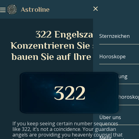
Astroline
322 Engelszahl:
Sternzeichen
Konzentrieren Sie sich und
bauen Sie auf Ihre Stärken
Horoskope
Sternzeichen
Steinbock
Handlesung
Wassermann
Geburtshorosko
Fische
Über uns
Geburtshoros
Widder
If you keep seeing certain number sequences
like 322, it’s not a coincidence. Your guardian
angels are providing you heavenly counsel that
Stier
Berühmtheite
Mehr