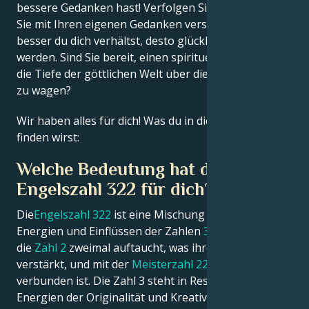
bessere Gedanken hast! Verfolgen Sie diejenigen, die
Sie mit Ihren eigenen Gedanken versklaven wollen. Je
Français
besser du dich verhältst, desto glücklicher wirst du
werden. Sind Sie bereit, einen spirituellen Sprung in
die Tiefe der göttlichen Welt über diese Engelszahl
Português
zu wagen?
Wir haben alles für dich! Was du in diesem Artikel
العربية
finden wirst:
Welche Bedeutung hat die
日本語
Engelszahl 322 für dich?
Die
Engelszahl 322
ist eine Mischung aus den
Energien und Einflüssen der Zahlen
3
und
2
, wobei
die
Zahl 2
zweimal auftaucht, was ihre Attribute
verstärkt, und mit der
Meisterzahl 22
(Baumeister)
verbunden ist. Die Zahl 3 steht in Resonanz mit den
Energien der Originalität und Kreativität, des