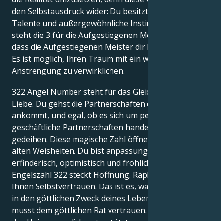
den Selbstausdruck wider: Du besitzt besondere
Talente und außergewöhnliche Instinkte. Außerdem
steht die 3 für die Aufgestiegenen Meister. Sie zeigt,
dass die Aufgestiegenen Meister dir helfen können.
Es ist möglich, Ihren Traum mit ein wenig
Anstrengung zu verwirklichen.
322 Angel Number steht für das Gleichgewicht in der
Liebe. Du gehst die Partnerschaften ein, auf die es
ankommt, und egal, ob es sich um persönliche oder
geschäftliche Partnerschaften handelt, sie werden
gedeihen. Diese magische Zahl öffnet die Tür zu
alten Weisheiten. Du bist anpassungsfähig,
erfinderisch, optimistisch und fröhlich. In der
Engelszahl 322 steckt Hoffnung. Raphael schenkt
Ihnen Selbstvertrauen. Das ist es, was dir Vertrauen
in den göttlichen Zweck deines Lebens gibt. Du
musst dem göttlichen Rat vertrauen. Verstehe, dass