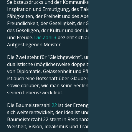
Selbstausdrucks und der Kommunikation, der
Inspiration und Ermutigung, des Talents und der
Fähigkeiten, der Freiheit und des Abenteuers, der
Freundlichkeit, der Geselligkeit, der Gesellschaft und
des Geselligen, der Kultur und der Liebe zur Freiheit
und Freude.
Die Zahl 3
bezieht sich auch auf die
Aufgestiegenen Meister.
Die Zwei steht für “Gleichgewicht”, und sie teilen die
dualistische (möglicherweise doppelzüngige) Natur
von Diplomatie, Gelassenheit und Pflicht. Die Zahl 2
ist auch eine Botschaft über Glaube und Vertrauen
sowie darüber, wie man seine Seelenmission und
seinen Lebenszweck lebt.
Die Baumeisterzahl
22
ist der Erzengel Raphael, der
sich weiterentwickelt, der Idealist und Visionär ist. Die
Baumeisterzahl 22 steht in Resonanz mit alter
Weisheit, Vision, Idealismus und Transformation.