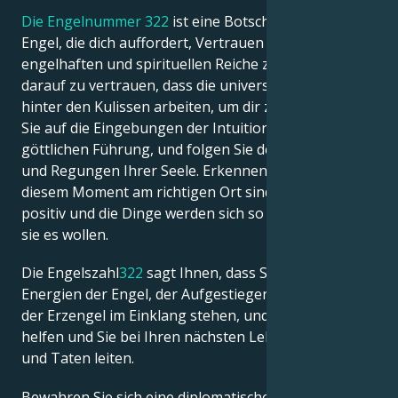
Die Engelnummer 322
ist eine Botschaft deiner
Engel, die dich auffordert, Vertrauen in die
engelhaften und spirituellen Reiche zu haben und
darauf zu vertrauen, dass die universellen Energien
hinter den Kulissen arbeiten, um dir zu helfen. Hören
Sie auf die Eingebungen der Intuition und der
göttlichen Führung, und folgen Sie den Botschaften
und Regungen Ihrer Seele. Erkennen Sie, dass Sie in
diesem Moment am richtigen Ort sind. Denken Sie
positiv und die Dinge werden sich so entwickeln, wie
sie es wollen.
Die Engelszahl
322
sagt Ihnen, dass Sie mit den
Energien der Engel, der Aufgestiegenen Meister und
der Erzengel im Einklang stehen, und dass sie Ihnen
helfen und Sie bei Ihren nächsten Lebensschritten
und Taten leiten.
Bewahren Sie sich eine diplomatische, friedliche und