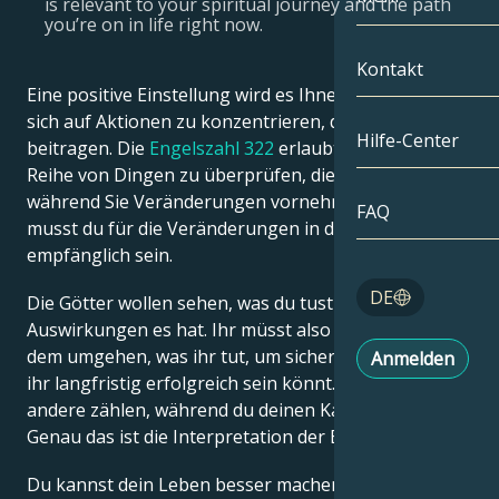
is relevant to your spiritual journey and the path
you’re on in life right now.
Zwillinge
Nach Datum
Kompatibilität
Kontakt
Eine positive Einstellung wird es Ihnen ermöglichen,
Krebs
AstroKartogra
Mondologie
sich auf Aktionen zu konzentrieren, die zum Erfolg
Hilfe-Center
beitragen. Die
Engelszahl 322
erlaubt es Ihnen, eine
Löwe
Tarot
Reihe von Dingen zu überprüfen, die wichtig sind,
während Sie Veränderungen vornehmen. Deshalb
Jungfrau
FAQ
Engelszahlen
musst du für die Veränderungen in deinem Leben
empfänglich sein.
Waage
Blog
DE
Die Götter wollen sehen, was du tust und welche
Skorpion
Auswirkungen es hat. Ihr müsst also vorsichtig mit
English
dem umgehen, was ihr tut, um sicherzustellen, dass
Anmelden
Schütze
ihr langfristig erfolgreich sein könnt. Du musst auf
andere zählen, während du deinen Kampf kämpfst.
Español
Genau das ist die Interpretation der Engelszahl 322.
Du kannst dein Leben besser machen, indem du
Deutsch