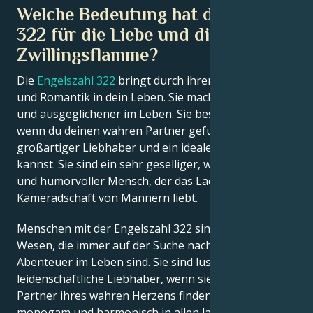
Welche Bedeutung hat die Zahl
322 für die Liebe und die
Zwillingsflamme?
Die
Engelszahl 322
bringt durch ihren Einfluss Liebe
und Romantik in dein Leben. Sie macht dich kreativer
und ausgeglichener im Leben. Sie besagt, dass du,
wenn du deinen wahren Partner gefunden hast, ein
großartiger Liebhaber und ein idealer Begleiter sein
kannst. Sie sind ein sehr geselliger, warmherziger
und humorvoller Mensch, der das Lachen und die
Kameradschaft von Männern liebt.
Menschen mit der Engelszahl 322 sind unabhängige
Wesen, die immer auf der Suche nach einem neuen
Abenteuer im Leben sind. Sie sind lustige,
leidenschaftliche Liebhaber, wenn sie den richtigen
Partner ihres wahren Herzens finden, und sie sind
monogam und harmonisch in allen langfristigen