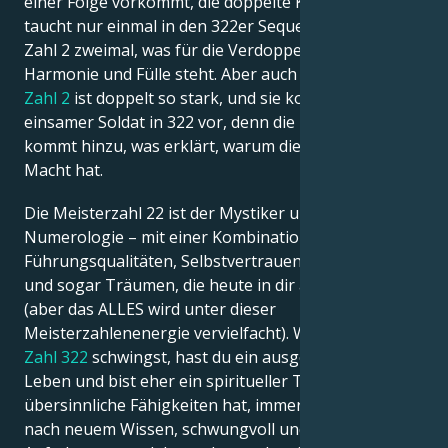
einer Folge vorkommt, die doppelte Kraft.
Die Zahl 3
taucht nur einmal in den 322er Sequenzen auf, die
Zahl 2 zweimal, was für die Verdoppelung von
Harmonie und Fülle steht. Aber auch der Einfluss der
Zahl 2
ist doppelt so stark, und sie kommt nicht als
einsamer Soldat in 322 vor, denn die
Meisterzahl 22
kommt hinzu, was erklärt, warum diese Zahl große
Macht hat.
Die Meisterzahl 22 ist der Mystiker und Visionär der
Numerologie – mit einer Kombination aus
Führungsqualitäten, Selbstvertrauen, Inspiration
und sogar Träumen, die heute in dir auftauchen
(aber das ALLES wird unter dieser
Meisterzahlenenergie vervielfacht). Wenn du mit der
Zahl 322
schwingst, hast du ein ausgeglichenes
Leben und bist eher ein spiritueller Typ, der
übersinnliche Fähigkeiten hat, immer auf der Suche
nach neuem Wissen, schwungvoll und im