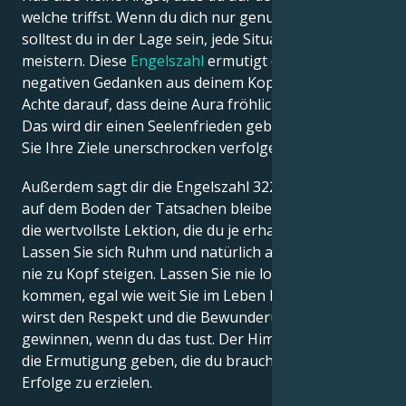
welche triffst. Wenn du dich nur genug anstrengst,
solltest du in der Lage sein, jede Situation zu
meistern. Diese
Engelszahl
ermutigt dich, alle
negativen Gedanken aus deinem Kopf zu verbannen.
Achte darauf, dass deine Aura fröhlich und sauber ist.
Das wird dir einen Seelenfrieden geben. So können
Sie Ihre Ziele unerschrocken verfolgen.
Außerdem sagt dir die Engelszahl 322, dass du immer
auf dem Boden der Tatsachen bleiben musst. Dies ist
die wertvollste Lektion, die du je erhalten wirst.
Lassen Sie sich Ruhm und natürlich auch Reichtum
nie zu Kopf steigen. Lassen Sie nie los, woher Sie
kommen, egal wie weit Sie im Leben kommen. Du
wirst den Respekt und die Bewunderung der anderen
gewinnen, wenn du das tust. Der Himmel wird dir all
die Ermutigung geben, die du brauchst, um weitere
Erfolge zu erzielen.