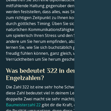
mitfühlende Haltung gegenüber den Menschen… Sie
werden feststellen, dass alles, was Sie sich wünschen,
zum richtigen Zeitpunkt zu Ihnen kommen wird,
durch göttliches Timing. Üben Sie sich darin, Ihre
natürlichen Kommunikationsfähigkeiten zu nutzen,
um spielerisch Ihren Stress und den Stress, den
andere um Sie herum empfinden, abzubauen, und
lernen Sie, wie Sie sich buchstäblich glücklich und
freudig fühlen können, ganz gleich, welche
Verrücktheiten um Sie herum geschehen.
Was bedeutet 322 in den
Engelzahlen?
Die Zahl 322 ist eine sehr hohe Schwingung, und
diese Zahl bedeutet viel in deinem Leben, und die
doppelte Zwei macht sie sehr mächtig.
Die
Baumeisterzahl 22
gibt dir die Kraft, deine Träume in
die Realität umzusetzen, denn diese Zahl spiegelt