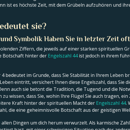
n ist es höchste Zeit, mit dem Grübeln aufzuhören und ihr
edeutet sie?
nd Symbolik Haben Sie in letzter Zeit oft
lenden Ziffern, die jeweils auf einer starken spirituellen G
re Botschaft hinter der
Engelszahl 44
ist jedoch in ihrem führ
4 bedeutet im Grunde, dass Sie Stabilität in Ihrem Leben b
 Leben eintritt, versichert Ihnen diese Engelszahl, dass Sie
Denn auch sie betont die Tradition, die Tugend und die No
chön zu wissen, dass Sie, wohin Ihre Flügel Sie auch tragen, 
tere Kraft hinter der spirituellen Macht der
Engelszahl 44
.
ahl, die eine geheimnisvolle Botschaft aus der geistigen Wel
 allen Dingen um dich herum verwurzelt. Als karmische Zahl 
stiert hast, mit einer schwierigen Situation nach der ander