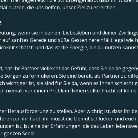
er. Hier sagen euch die Schutzengel also, dass ihr wissen s
ial nutzen, die uns helfen, unser Ziel zu erreichen.
e
eutung, wenn sie in deinem Liebesleben und deiner Zwillin
ur auf sanftes Gerede und süße Gesten hereinfällt, egal wie 
hkeit schätzt, und das ist die Energie, die du nutzen kannst
 hat Ihr Partner vielleicht das Gefühl, dass Sie beide gegens
 Sorgen zu formulieren. Sie sind bereit, als Partner zu dif
ch wichtiger ist, sie sind für Sie da, wenn es Ihnen schlecht
n niemals vor einem Problem fliehen sollte. Flucht ist kein
ner Herausforderung zu stellen. Aber wichtig ist, dass ihr b
fferenzen ihr habt, ihr müsst die Demut schlucken und euch i
nden ist, ist eine der Erfahrungen, die das Leben lebenswert
er ganzen Seele.