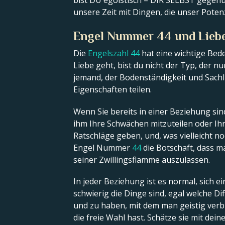
bist DU egoistisch – DIR SELBST gegenüb
unsere Zeit mit Dingen, die unser Potenz
Engel Nummer 44 und Lieb
Die
Engelszahl 44
hat eine wichtige Bed
Liebe geht, bist du nicht der Typ, der n
jemand, der Bodenständigkeit und Sachlic
Eigenschaften teilen.
Wenn Sie bereits in einer Beziehung sind,
ihm Ihre Schwächen mitzuteilen oder Ihre
Ratschläge geben, und, was vielleicht no
Engel Nummer
44
die Botschaft, dass ma
seiner Zwillingsflamme auszulassen.
In jeder Beziehung ist es normal, sich ei
schwierig die Dinge sind, egal welche Di
und zu haben, mit dem man geistig verbu
die freie Wahl hast. Schätze sie mit dein