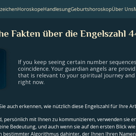
zeichen
Horoskope
Handlesung
Geburtshoroskop
Über Uns
e Fakten über die Engelszahl 44
If you keep seeing certain number sequences l
coincidence. Your guardian angels are provid
that is relevant to your spiritual journey and 
right now.
e auch erkennen, wie nützlich diese Engelszahl für Ihre Arb
nd, persönlich mit Ihnen zu kommunizieren, verwenden sie e
 eine Bedeutung, und auch wenn sie auf den ersten Blick w
in bestimmter Algorithmus dahinter, der Ihnen Ihren Namen 