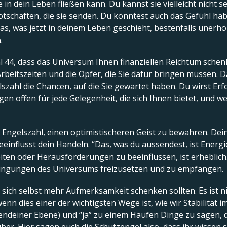
 in dein Leben fließen kann. Du kannst sie vielleicht nicht s
schaften, die sie senden. Du könntest auch das Gefühl habe
s, was jetzt in deinem Leben geschieht, bestenfalls unerhör
.
l 44, dass das Universum Ihnen finanziellen Reichtum schen
beitszeiten und die Opfer, die Sie dafür bringen müssen. Das
lszahl die Chancen, auf die Sie gewartet haben. Du wirst Erf
gen offen für jede Gelegenheit, die sich Ihnen bietet, und wen
le Engelszahl, einen optimistischeren Geist zu bewahren. De
influsst dein Handeln. “Das, was du aussendest, ist Energie
iten oder Herausforderungen zu beeinflussen, ist erheblich
chwingungen des Universums freizusetzen und zu empfangen.
 sich selbst mehr Aufmerksamkeit schenken sollten. Es ist ni
, wenn dies einer der wichtigsten Wege ist, wie wir Stabilitä
rgendeiner Ebene) und “ja” zu einem Haufen Dinge zu sagen, di