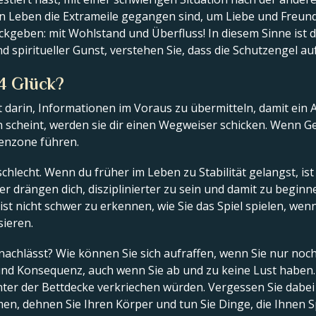
n Leben die Extrameile gegangen sind, um Liebe und Freundli
ckgeben: mit Wohlstand und Überfluss! In diesem Sinne is
nd spiritueller Gunst, verstehen Sie, dass die Schutzengel au
4 Glück?
 darin, Informationen im Voraus zu übermitteln, damit ein
in scheint, werden sie dir einen Wegweiser schicken. Wenn G
renzone führen.
schlecht. Wenn du früher im Leben zu Stabilität gelangst, ist 
tter drängen dich, disziplinierter zu sein und damit zu begin
ist nicht schwer zu erkennen, wie Sie das Spiel spielen, wenn
sieren.
 nachlässt? Wie können Sie sich aufraffen, wenn Sie nur no
n und Konsequenz, auch wenn Sie ab und zu keine Lust haben
ter der Bettdecke verkriechen würden. Vergessen Sie dabei ni
men, dehnen Sie Ihren Körper und tun Sie Dinge, die Ihnen 