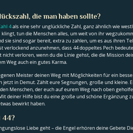
lückszahl, die man haben sollte?
ahl 4
als eine sehr unglückliche Zahl, ganz ähnlich wie west
d” klingt, tun die Menschen alles, um weit von ihr wegzuko
d sie sind sogar bereit, extra zu zahlen, um es aus ihren
t verlockend anzunehmen, dass 44 doppeltes Pech bedeutet,
 nicht verloren, wenn du die Linie gehst, die die Mission de
urem Weg auch ein gutes Karma.
iegenen Meister deinen Weg mit Möglichkeiten für ein besse
h jetzt in Demut. Zählt eure Segnungen, große und kleine. E
jeden Menschen, der euch auf eurem Weg nach oben geholfen 
. Mit deiner Hilfe bist du eine große und schöne Ergänzung
etwas bewirkt haben.
l 44?
gungslose Liebe geht – die Engel erhören deine Gebete Die 