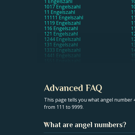
1 Engelszahl
1
1017 Engelszahl
1
11 Engelszahl
1
11111 Engelszahl
1
1119 Engelszahl
1
116 Engelszahl
1
121 Engelszahl
1
1244 Engelszahl
1
131 Engelszahl
1
1333 Engelszahl
1
1441 Engelszahl
1
1551 Engelszahl
1
17 Engelszahl
1
1818 Engelszahl
1
2 Engelszahl
2
212 Engelszahl
2
Advanced FAQ
220 Engelszahl
2
2222 Engelszahl
2
227 Engelszahl
2
This page tells you what angel number 4
2323 Engelszahl
2
from 111 to 9999.
255 Engelszahl
2
28 Engelszahl
2
322 Engelszahl
3
What are angel numbers?
332 Engelszahl
3
334 Engelszahl
3