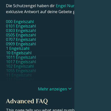
Die Schutzengel haben dir
Engel Nummer 533
als
exklusive Antwort auf deine Gebete geschickt.
000 Engelszahl
0101 Engelszahl
0303 Engelszahl
0505 Engelszahl
0707 Engelszahl
0909 Engelszahl
1 Engelszahl
10 Engelszahl
1011 Engelszahl
1017 Engelszahl
102 Engelszahl
1055 Engelszahl
11 Engelszahl
111 Engelszahl
1111 Engelszahl
11111 Engelszahl
Mehr anzeigen
1115 Engelszahl
1117 Engelszahl
Advanced FAQ
1119 Engelszahl
112 Engelszahl
This page tells you what angel number 533 means.
115 Engelszahl