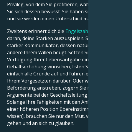
Privileg, von dem Sie profitieren, wahr und werden
Sie sich dessen bewusst. Sie haben sie sich verdient,
und sie werden einen Unterschied machen.
Zweitens erinnert dich die
Engelszahl 533
auch
daran, deine Stärken auszuspielen. Sie sind ein
starker Kommunikator, dessen natürliches Charisma
andere Ihrem Willen beugt. Setzen Sie dies bei der
Verfolgung Ihrer Lebensaufgabe ein. Wenn Sie eine
Gehaltserhöhung wünschen, listen Sie am besten
einfach alle Gründe auf und führen ein Gespräch mit
Ihrem Vorgesetzten darüber. Oder wenn Sie eine
Beförderung anstreben, zögern Sie nicht, Ihre
Argumente bei der Geschäftsleitung vorzubringen.
Solange Ihre Fähigkeiten mit den Anforderungen
einer höheren Position übereinstimmen [und Sie das
wissen], brauchen Sie nur den Mut, vorwärts zu
gehen und an sich zu glauben.