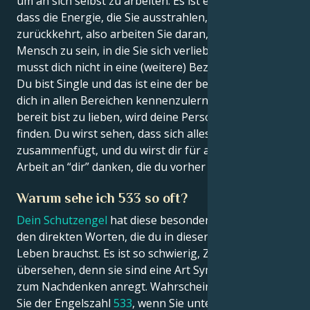
um an sich selbst zu arbeiten. Es ist eine Tatsache,
dass die Energie, die Sie ausstrahlen, zu Ihnen
zurückkehrt, also arbeiten Sie daran, die Art von
Mensch zu sein, in die Sie sich verlieben wollen. Du
musst dich nicht in eine (weitere) Beziehung stürzen.
Du bist Single und das ist eine der besten Zeiten, um
dich in allen Bereichen kennenzulernen. Wenn du
bereit bist zu lieben, wird deine Person ihren Weg
finden. Du wirst sehen, dass sich alles
zusammenfügt, und du wirst dir für all die innere
Arbeit an “dir” danken, die du vorher geleistet hast.
Warum sehe ich 533 so oft?
Dein Schutzengel
hat diese besondere Botschaft mit
den direkten Worten, die du in dieser Zeit in deinem
Leben brauchst. Es ist so schwierig, Zahlen zu
übersehen, denn sie sind eine Art Symbol, das dich
zum Nachdenken anregt. Wahrscheinlich begegnen
Sie der Engelszahl
533
, wenn Sie unterwegs sind, im