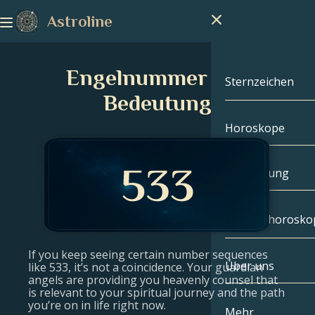
Astroline
Engelnummer 533
Sternzeichen
Bedeutung
Horoskope
Sternzeichen
Steinbock
Handlesung
Wassermann
Geburtshorosko
Fische
If you keep seeing certain number sequences
Über uns
Geburtshoros
like 533, it’s not a coincidence. Your guardian
Widder
angels are providing you heavenly counsel that
is relevant to your spiritual journey and the path
you’re on in life right now.
Stier
Berühmtheite
Mehr