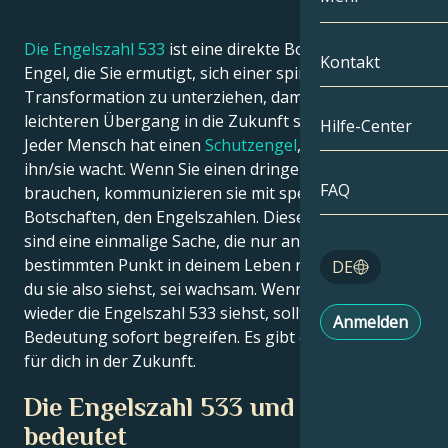
Zwillinge
Nach Datum
Die Engelszahl 533
ist eine direkte Botschaft Ihrer
Kompatibilität
Kontakt
Engel, die Sie ermutigt, sich einer spirituellen
Krebs
AstroKartogra
Transformation zu unterziehen, damit Sie einen
Mondologie
leichteren Übergang in die Zukunft schaffen können.
Hilfe-Center
Löwe
Jeder Mensch hat einen
Schutzengel
, der über
Tarot
ihn/sie wacht. Wenn Sie einen dringenden Rat
Jungfrau
FAQ
brauchen, kommunizieren sie mit speziellen
Engelszahlen
Botschaften, den Engelszahlen. Diese Botschaften
Waage
sind eine einmalige Sache, die nur an einem
Blog
bestimmten Punkt in deinem Leben richtig ist; wenn
DE
Skorpion
du sie also siehst, sei wachsam. Wenn du immer
English
wieder die Engelszahl 533 siehst, solltest du ihre
Anmelden
Schütze
Bedeutung sofort begreifen. Es gibt etwas Großes
für dich in der Zukunft.
Español
Die Engelszahl 533 und was sie
bedeutet
Deutsch