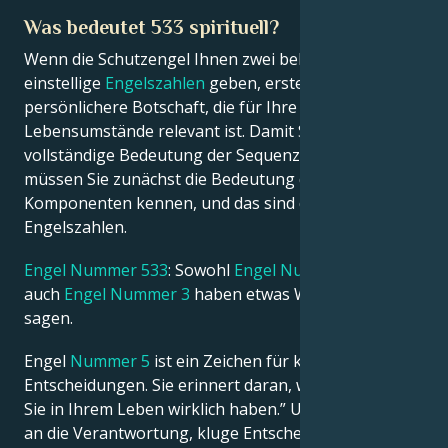
Was bedeutet 533 spirituell?
Français
Wenn die Schutzengel Ihnen zwei beliebige
einstellige
Engelszahlen
geben, erstellen sie eine
persönlichere Botschaft, die für Ihre
Português
Lebensumstände relevant ist. Damit Sie die
vollständige Bedeutung der Sequenz kennen,
müssen Sie zunächst die Bedeutung der einzelnen
العربية
Komponenten kennen, und das sind die
Engelszahlen.
日本語
Engel Nummer 533
: Sowohl
Engel Nummer 5
als
auch
Engel Nummer 3
haben etwas Wichtiges zu
sagen.
Engel
Nummer 5
ist ein Zeichen für konstruktive
Entscheidungen. Sie erinnert daran, wie viel Freiheit
Sie in Ihrem Leben wirklich haben.” Und damit auch
an die Verantwortung, kluge Entscheidungen für sich