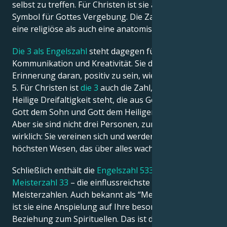
selbst zu treffen. Für Christen ist sie außerdem ein
Symbol für Gottes Vergebung. Die Zahl
5
hat sowohl
eine religiöse als auch eine anatomische Bedeutung.
Die 3 als Engelszahl
steht dagegen für
Kommunikation und Kreativität. Sie dient auch als
Erinnerung daran, positiv zu sein, wie die Engelszahl
5. Für Christen ist
die 3
auch die Zahl, die für die
Heilige Dreifaltigkeit steht, die aus Gott dem Vater,
Gott dem Sohn und Gott dem Heiligen Geist besteht.
Aber sie sind nicht drei Personen, zumindest nicht
wirklich: Sie vereinen sich und werden zu einem
höchsten Wesen, das über alles wacht.
Schließlich enthält die
Engelszahl 533
auch die
Meisterzahl 33
– die einflussreichste aller
Meisterzahlen. Auch bekannt als “Meister-Lehrer”,
ist sie eine Anspielung auf Ihre besondere
Beziehung zum Spirituellen. Das ist die