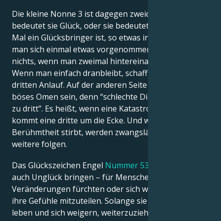
Die kleine Nonne 3 ist dagegen zweideutig. Entweder
bedeutet sie Glück, oder sie bedeutet, dass das dritte
Mal ein Glücksbringer ist, so etwas in der Art. Wenn
man sich einmal etwas vorgenommen hat, macht es
nichts, wenn man zweimal hintereinander scheitert.
Wenn man einfach dranbleibt, schafft man es beim
dritten Anlauf. Auf der anderen Seite kann es ein
böses Omen sein, denn “schlechte Dinge passieren
zu dritt”. Es heißt, wenn eine Katastrophe eintritt,
kommt eine dritte um die Ecke. Und wenn eine
Berühmtheit stirbt, werden zwangsläufig zwei
weitere folgen.
Das Glückszeichen Engel
Nummer 533
kann also
auch Unglück bringen – für Menschen, die sich vor
Veränderungen fürchten oder sich weigern, anderen
ihre Gefühle mitzuteilen. Solange sie in ihren Höhlen
leben und sich weigern, weiterzuziehen, gehen sie