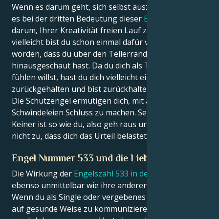
Wenn es darum geht, sich selbst auszudrücken, geht
es bei der dritten Bedeutung dieser
Engelszahl
darum, Ihrer Kreativität freien Lauf zu lassen. Aber
vielleicht bist du schon einmal dafür verurteilt
worden, dass du über den Tellerrand
hinausgeschaut hast. Da du dich als Teil der Masse
fühlen willst, hast du dich vielleicht ein wenig
zurückgehalten und bist zurückhaltender geworden.
Die Schutzengel ermutigen dich, mit all diesen
Schwindeleien Schluss zu machen. Sei ganz du selbst.
Keiner ist so wie du, also geh raus und sei frei! Lass
nicht zu, dass dich das Urteil belastet.
Engel Nummer 533 und die Liebe
Die Wirkung der
Engelszahl 533 in der Liebe
ist
ebenso unmittelbar wie ihre anderen Deutungen.
Wenn du als Single oder vergebenes Mädchen lernst,
auf gesunde Weise zu kommunizieren, ist das für alle