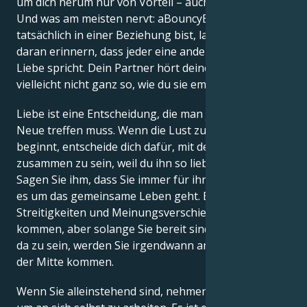
um dich herum nur von Vorteil – auch für dich selbst.
Und was am meisten nervt: aBouncyBear, wenn du
tatsächlich in einer Beziehung bist, lass mich dich
daran erinnern, dass jeder eine andere Sprache der
Liebe spricht. Dein Partner hört deine Worte
vielleicht nicht ganz so, wie du sie empfindest.
Liebe ist eine Entscheidung, die man jeden Tag aufs
Neue treffen muss. Wenn die Lust zu schwinden
beginnt, entscheide dich dafür, mit deinem Partner
zusammen zu sein, weil du ihn so liebst, wie er ist.
Sagen Sie ihm, dass Sie immer für ihn da sind, wenn
es um das gemeinsame Leben geht. Es kann zu
Streitigkeiten und Meinungsverschiedenheiten
kommen, aber solange Sie bereit sind, füreinander
da zu sein, werden Sie irgendwann an diesen Ort in
der Mitte kommen.
Wenn Sie alleinstehend sind, nehmen Sie sich Zeit,