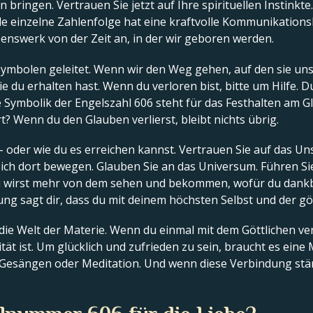
bringen. Vertrauen Sie jetzt auf Ihre spirituellen Instinkte
 einzelne Zahlenfolge hat eine kraftvolle Kommunikationsbo
benswerk von der Zeit an, in der wir geboren werden.
Symbolen geleitet. Wenn wir den Weg gehen, auf den sie un
e du erhalten hast. Wenn du verloren bist, bitte um Hilfe. D
ie Symbolik der Engelszahl 606 steht für das Festhalten am 
t? Wenn du den Glauben verlierst, bleibt nichts übrig.
– oder wie du es erreichen kannst. Vertrauen Sie auf das Un
 sich dort bewegen. Glauben Sie an das Universum. Führen 
Du wirst mehr von dem sehen und bekommen, wofür du dankb
ung sagt dir, dass du mit deinem höchsten Selbst und der gö
 die Welt der Materie. Wenn du einmal mit dem Göttlichen ver
ität ist. Um glücklich und zufrieden zu sein, braucht es ein
, Gesängen oder Meditation. Und wenn diese Verbindung stär