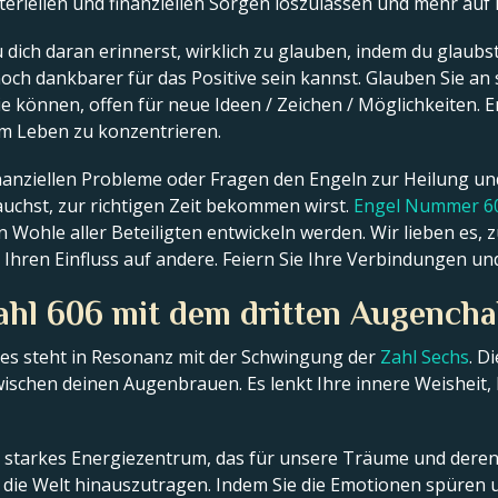
ateriellen und finanziellen Sorgen loszulassen und mehr auf 
ich daran erinnerst, wirklich zu glauben, indem du glaubst
noch dankbarer für das Positive sein kannst. Glauben Sie an s
ie können, offen für neue Ideen / Zeichen / Möglichkeiten. 
inem Leben zu konzentrieren.
inanziellen Probleme oder Fragen den Engeln zur Heilung u
auchst, zur richtigen Zeit bekommen wirst.
Engel Nummer 60
Wohle aller Beteiligten entwickeln werden. Wir lieben es, z
Ihren Einfluss auf andere. Feiern Sie Ihre Verbindungen un
zahl 606 mit dem dritten Augenc
ges steht in Resonanz mit der Schwingung der
Zahl Sechs
. D
 zwischen deinen Augenbrauen. Es lenkt Ihre innere Weisheit,
n starkes Energiezentrum, das für unsere Träume und deren 
 die Welt hinauszutragen. Indem Sie die Emotionen spüren u