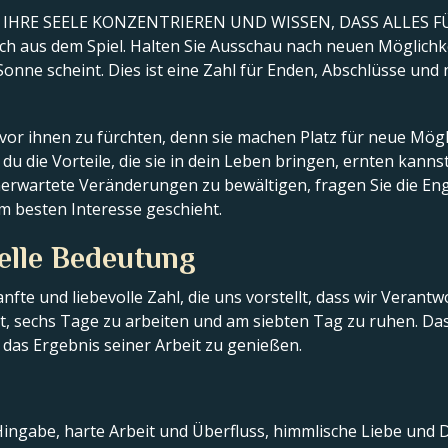
F IHRE SEELE KONZENTRIEREN UND WISSEN, DASS ALLES F
ch aus dem Spiel. Halten Sie Ausschau nach neuen Möglichkei
Sonne scheint. Dies ist eine Zahl für Enden, Abschlüsse un
h vor ihnen zu fürchten, denn sie machen Platz für neue Mög
 du die Vorteile, die sie in dein Leben bringen, ernten kannst
erwartete Veränderungen zu bewältigen, fragen Sie die Engel
em besten Interesse geschieht.
uelle Bedeutung
 sanfte und liebevolle Zahl, die uns vorstellt, dass wir Veran
t, sechs Tage zu arbeiten und am siebten Tag zu ruhen. Da
das Ergebnis seiner Arbeit zu genießen.
 Hingabe, harte Arbeit und Überfluss, himmlische Liebe und D