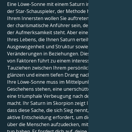
Eine Löwe-Sonne mit einem Saturn in Skorpion ist
der Star-Schauspieler, der Methode haben muss. In
Ihrem Innersten wollen Sie auftreten und glänzen,
der charismatische Anführer sein, der im Mittelpunkt
der Aufmerksamkeit steht. Aber eine große Lektion
Ihres Lebens, die Ihnen Saturn erteilt, ist
Ausgewogenheit und Struktur sowie tiefgreifende
Veränderungen in Beziehungen. Diese Kombination
von Faktoren führt zu einem interessanten
Tauziehen zwischen Ihrem persönlichen Wunsch zu
glänzen und einem tiefen Drang nach Objektivität.
Ihre Löwe-Sonne muss im Mittelpunkt des
Geschehens stehen, eine unerschütterliche Kraft, die
eine triumphale Verbeugung nach der anderen
macht. Ihr Saturn im Skorpion zeigt Ihnen jedoch,
dass diese Sache, die sich Sieg nennt, auch eine
aktive Entscheidung erfordert, um die Wahrheiten
über die Menschen aufzudecken, mit denen Sie zu
tun haben. Er fordert dich auf, deine Meinung zu