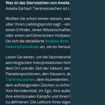
Was ist das Sternzeichen von Amelia Earhart?
Amelia Earhart Tierkreiszeichen ist Löwe.
Français
Wollten Sie schon immer wissen, was die Astrologie
über Ihren Lieblingspromi sagt – einen Politiker,
Português
einen Erfinder, einen Wissenschaftler, einen Musiker
oder einen verführerischen Hollywood-Star? Sehen
Sie sich die detaillierte
Analyse ihres
العربية
Geburtshoroskops
an, um es herauszufinden!
Lesen Sie weiter, um die faszinierenden
日本語
astrologischen Interpretationen hinter dem Datum,
dem Ort und der Zeit der Geburt, den
Planetenpositionen, den Häusern, dem
Tierkreiszeichen
, dem Aszendenten, dem Mond und
dem aufsteigenden Zeichen zu erforschen – und so
ihre Kernidentität, ihr Ego, ihre äußere Erscheinung,
ihre emotionalen Kämpfe und ihren Weg zum Erfolg
zu definieren. Die Lektüre Ihres eigenen