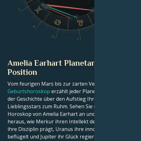
II
VI
III
IV
V
Amelia Earhart Planetarische
Position
Vom feurigen Mars bis zur zarten Venus – in diesem
Geburtshoroskop
erzählt jeder Planet seinen Teil
der Geschichte über den Aufstieg Ihres
Lieblingsstars zum Ruhm. Sehen Sie sich das Astro-
Horoskop von Amelia Earhart an und finden Sie
heraus, wie Merkur ihren Intellekt definiert, Saturn
ihre Disziplin prägt, Uranus ihre innovativen Ideen
beflügelt und Jupiter ihr Glück regiert.