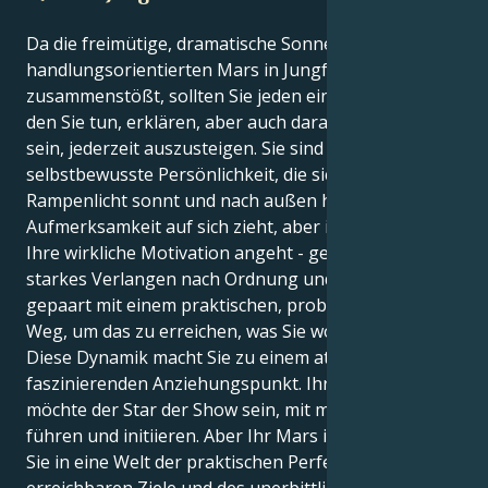
Da die freimütige, dramatische Sonne Löwe mit dem
handlungsorientierten Mars in Jungfrau
zusammenstößt, sollten Sie jeden einzelnen Schritt,
den Sie tun, erklären, aber auch darauf vorbereitet
sein, jederzeit auszusteigen. Sie sind eine kühne,
selbstbewusste Persönlichkeit, die sich im
Rampenlicht sonnt und nach außen hin die
Aufmerksamkeit auf sich zieht, aber innerlich - was
Ihre wirkliche Motivation angeht - geht es um ein
starkes Verlangen nach Ordnung und Effizienz,
gepaart mit einem praktischen, problemlösenden
Weg, um das zu erreichen, was Sie wollen.
Diese Dynamik macht Sie zu einem attraktiven,
faszinierenden Anziehungspunkt. Ihre Löwe-Sonne
möchte der Star der Show sein, mit mutiger Kraft
führen und initiieren. Aber Ihr Mars in Jungfrau zieht
Sie in eine Welt der praktischen Perfektion, der
erreichbaren Ziele und des unerbittlichen Ehrgeizes,