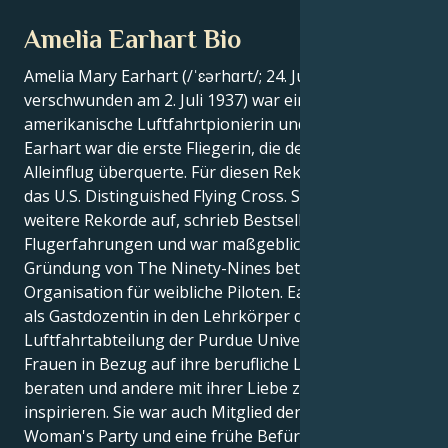
Amelia Earhart Bio
Amelia Mary Earhart (/ˈɛərhɑrt/; 24. Juli 1897 -
verschwunden am 2. Juli 1937) war eine
amerikanische Luftfahrtpionierin und Autorin.
Earhart war die erste Fliegerin, die den Atlantik im
Alleinflug überquerte. Für diesen Rekord erhielt sie
das U.S. Distinguished Flying Cross. Sie stellte viele
weitere Rekorde auf, schrieb Bestseller über ihre
Flugerfahrungen und war maßgeblich an der
Gründung von The Ninety-Nines beteiligt, einer
Organisation für weibliche Piloten. Earhart trat 1935
als Gastdozentin in den Lehrkörper der
Luftfahrtabteilung der Purdue University ein, um
Frauen in Bezug auf ihre berufliche Laufbahn zu
beraten und andere mit ihrer Liebe zur Luftfahrt zu
inspirieren. Sie war auch Mitglied der National
Woman's Party und eine frühe Befürworterin des