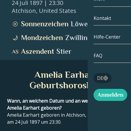
24 Juli 1897
| 23:30
Atchison
,
United States
Zwillinge
Nach Datum
Kompatibilität
Kontakt
Sonnenzeichen
Löwe
Krebs
AstroKartogra
Mondologie
Mondzeichen
Zwillinge
Hilfe-Center
Löwe
Tarot
Aszendent
Stier
Jungfrau
FAQ
Engelszahlen
Waage
Amelia Earhart
Blog
DE
Skorpion
Geburtshoroskop
English
Anmelden
Schütze
Wann, an welchem Datum und an welchem Ort wurde
Amelia Earhart geboren?
Español
Amelia Earhart geboren in Atchison, United States
am 24 Juli 1897 um 23:30.
Deutsch