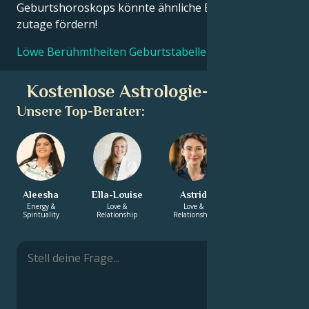
Geburtshoroskops könnte ähnliche Erkenntnisse
zutage fördern!
Löwe Berühmtheiten Geburtstabellen
Kostenlose Astrologie-Beratung
Unsere Top-Berater:
Aleesha
Ella-Louise
Astrid
Diana
Energy &
Love &
Love &
Career & Life
Spirituality
Relationship
Relationship
Path