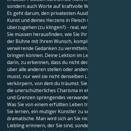
sondern auch Worte auf kraftvolle Weise einsetzen.
Es geht darum, den privatesten Ausdruck deiner
Kunst und deines Herzens in Fleisch und Blut
überzugehen (zu klingen?) - real, wirkungsvoll, neu.
Sie müssen herausfinden, wie Sie Ihr Verlangen nach
der Bühne mit Ihrem Wunsch, komplexe, potenziell
verwirrende Gedanken zu vermitteln, in Einklang
bringen können. Deine Lektion im Leben besteht
darin, zu erkennen, dass du nicht dein eigenes Ego
über alle anderen stellen oder andere ausschließen
musst, nur weil sie nicht denselben Lebensstil
verkörpern, von dem du träumst. Sie sind Ihre Kraft,
die unerschütterliches Charisma in etwas Exquisites
und Grenzen sprengendes verwandelt.
Was Sie von einem erfüllten Leben trennt, ist, dass
Sie lernen, ein mutiger Künstler zu sein, nicht nur der
dramatische. Man wird sich an Sie nicht als den
Liebling erinnern, der Sie sind, sondern als das