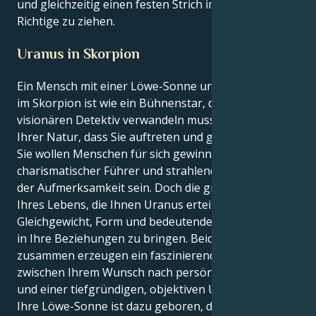
und gleichzeitig einen festen Strich im Sand für das
Richtige zu ziehen.
Uranus in Skorpion
Ein Mensch mit einer Löwe-Sonne und einem Uranus
im Skorpion ist wie ein Bühnenstar, der sich in einen
visionären Detektiv verwandeln muss. Es liegt in
Ihrer Natur, dass Sie auftreten und glänzen wollen;
Sie wollen Menschen für sich gewinnen und eine Art
charismatischer Führer und strahlender Mittelpunkt
der Aufmerksamkeit sein. Doch die große Lektion
Ihres Lebens, die Ihnen Uranus erteilt, besteht darin,
Gleichgewicht, Form und bedeutende Veränderungen
in Ihre Beziehungen zu bringen. Beide Elemente
zusammen erzeugen ein faszinierendes Hin und Her
zwischen Ihrem Wunsch nach persönlichem Ruhm
und einer tiefgründigen, objektiven Untersuchung.
Ihre Löwe-Sonne ist dazu geboren, der Star der