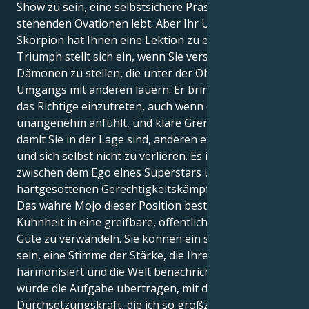
Show zu sein, eine selbstsichere Präsenz, die von
stehenden Ovationen lebt. Aber Ihr Uranus in
Skorpion hat Ihnen eine Lektion zu erteilen: Wahrer
Triumph stellt sich ein, wenn Sie versuchen, sich den
Dämonen zu stellen, die unter der Oberfläche Ihres
Umgangs mit anderen lauern. Er bringt Sie dazu, für
das Richtige einzutreten, auch wenn es sich
unangenehm anfühlt, und klare Grenzen zu setzen,
damit Sie in der Lage sind, anderen etwas zu geben
und sich selbst nicht zu verlieren. Es ist ein Kampf
zwischen dem Ego eines Superstars und dem eines
hartgesottenen Gerechtigkeitskämpfers.
Das wahre Mojo dieser Position besteht darin, Ihre
Kühnheit in eine greifbare, öffentliche Kraft für das
Gute zu verwandeln. Sie können ein stiller Anführer
sein, eine Stimme der Stärke, die Ihre Sphären
harmonisiert und die Welt benachrichtigt. Ihnen
wurde die Aufgabe übertragen, mit der immensen
Durchsetzungskraft, die ich so großzügig in mir