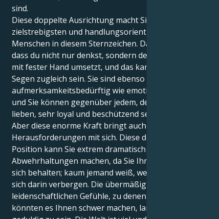
sind.
Diese doppelte Ausrichtung macht Sie zu einem der
zielstrebigsten und handlungsorientiertesten
Menschen in diesem Sternzeichen. Das liegt daran,
dass du nicht nur denkst, sondern deine Gedanken
mit fester Hand umsetzt, und das kann Fluch und
Segen zugleich sein. Sie sind ebenso
aufmerksamkeitsbedürftig wie emotional komplex,
und Sie können gegenüber jedem, den Sie wirklich
lieben, sehr loyal und beschützend sein.
Aber diese enorme Kraft bringt auch
Herausforderungen mit sich. Diese doppelte Löwe-
Position kann Sie extrem dramatisch und anfällig für
Abwehrhaltungen machen, da Sie Ihre Emotionen für
sich behalten; kaum jemand weiß, welche Schätze
sich darin verbergen. Die übermäßig
leidenschaftlichen Gefühle, zu denen Sie neigen,
könnten es Ihnen schwer machen, lange und