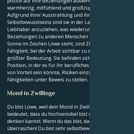
positiv auf ihre Beziehungen auswirken, da sie stets
warmherzig, mitfühlend und großzügig sind.
Aufgrund ihrer Ausstrahlung und ihres
Selbstbewusstseins sind sie in der Lage, Freunde und
Liebhaber anzuziehen, was wiederum ihre
Beziehungen zu anderen Menschen stärkt. Wenn die
Sonne im Zeichen Löwe steht, sind Ziele und die
Fähigkeit, bei der Arbeit sichtbar zu sein, von
größter Bedeutung. Sie befinden sich jetzt in einer
Position, in der es für Ihr berufliches Fortkommen
von Vorteil sein könnte, Risiken einzugehen und Ihre
Fähigkeiten unter Beweis zu stellen.
Mond in Zwillinge
Du bist Löwe, weil dein Mond in Zwillinge steht, was
bedeutet, dass du hochsensibel bist und schnell
denken kannst. Wenn du das bist, dann lass dich
überraschen! Du bist sehr selbstbewusst, du weißt,