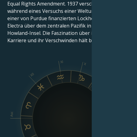
Equal Rights Amendment. 1937 verschwand Earhart
während eines Versuchs einer Weltumrundung in
einer von Purdue finanzierten Lockheed Model 10
Electra über dem zentralen Pazifik in der Nähe der
Howland-Insel. Die Faszination über ihr Leben, ihre
Karriere und ihr Verschwinden hält bis heute an.
XI
X
IX
XII
VIII
Asc
Dsc