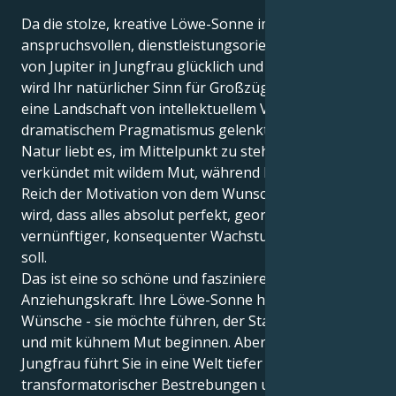
Da die stolze, kreative Löwe-Sonne im
anspruchsvollen, dienstleistungsorientierten Bereich
von Jupiter in Jungfrau glücklich und expansiv ist,
wird Ihr natürlicher Sinn für Großzügigkeit durch
eine Landschaft von intellektuellem Vertrauen und
dramatischem Pragmatismus gelenkt. Ihre äußere
Natur liebt es, im Mittelpunkt zu stehen, und
verkündet mit wildem Mut, während Ihr inneres
Reich der Motivation von dem Wunsch angetrieben
wird, dass alles absolut perfekt, geordnet und ein
vernünftiger, konsequenter Wachstumsprozess sein
soll.
Das ist eine so schöne und faszinierende
Anziehungskraft. Ihre Löwe-Sonne hat ehrgeizige
Wünsche - sie möchte führen, der Star der Show sein
und mit kühnem Mut beginnen. Aber Ihr Jupiter in
Jungfrau führt Sie in eine Welt tiefer Leidenschaft,
transformatorischer Bestrebungen und eines