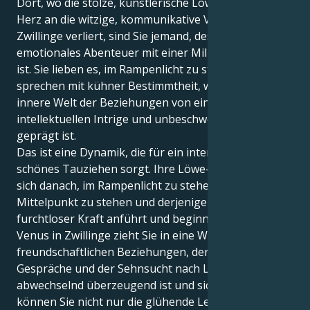
Dort, wo die stolze, künstlerische Löwe-Sonne ihr
Herz an die witzige, kommunikative Venus in
Zwillinge verliert, sind Sie jemand, dessen Liebe ein
emotionales Abenteuer mit einer Million Gesprächen
ist. Sie lieben es, im Rampenlicht zu stehen und
sprechen mit kühner Bestimmtheit, während Ihre
innere Welt der Beziehungen von einer
intellektuellen Intrige und unbeschwerten Offenheit
geprägt ist.
Das ist eine Dynamik, die für ein interessantes,
schönes Tauziehen sorgt. Ihre Löwe-Sonne sehnt
sich danach, im Rampenlicht zu stehen, im
Mittelpunkt zu stehen und derjenige zu sein, der mit
furchtloser Kraft anführt und beginnt. Aber Ihre
Venus in Zwillinge zieht Sie in eine Welt der
freundschaftlichen Beziehungen, der anregenden
Gespräche und der Sehnsucht nach Liebe, die
abwechselnd überzeugend ist und sich verändert. So
können Sie nicht nur die glühende Leidenschaft