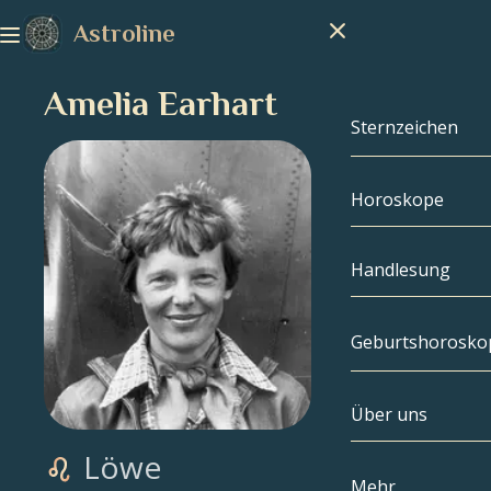
Astroline
Amelia Earhart
Sternzeichen
Horoskope
Sternzeichen
Steinbock
Handlesung
Wassermann
Geburtshorosko
Fische
Über uns
Geburtshoros
Widder
Löwe
Stier
Berühmtheite
Mehr