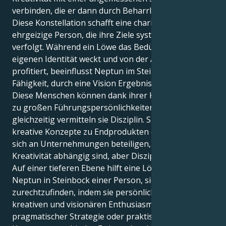
verbinden, die er dann durch Beharrlichkeit erreicht.
Diese Konstellation schafft eine charismatisch
ehrgeizige Person, die ihre Ziele systematisch
verfolgt. Während ein Löwe das Bedürfnis nach der
eigenen Identität weckt und von der Anerkennung
profitiert, beeinflusst Neptun im Steinbock die
Fähigkeit, durch eine Vision Ergebnisse zu erzielen.
Diese Menschen können dank ihrer Kreativität leicht
zu großen Führungspersönlichkeiten werden, und
gleichzeitig vermitteln sie Disziplin. Sie können
kreative Konzepte zu Endprodukten entwickeln oder
sich an Unternehmungen beteiligen, die von
Kreativität abhängig sind, aber Disziplin erfordern.
Auf einer tieferen Ebene hilft eine Löwe-Sonne mit
Neptun in Steinbock einer Person, sich im Leben
zurechtzufinden, indem sie persönlichen Stolz oder
kreativen und visionären Enthusiasmus mit
pragmatischer Strategie oder praktischer