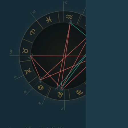
XI
X
XII
IX
VIII
Asc
Dsc
II
III
VI
IV
V