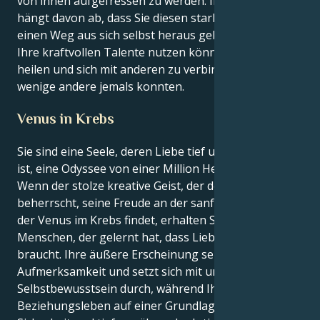
von ihnen aufgefressen zu werden. Ihre Gesundheit
hängt davon ab, dass Sie diesen starken Gefühlen
einen Weg aus sich selbst heraus geben, damit Sie
Ihre kraftvollen Talente nutzen können, um zu
heilen und sich mit anderen zu verbinden, wie es nur
wenige andere jemals konnten.
Venus in Krebs
Sie sind eine Seele, deren Liebe tief und emotional
ist, eine Odyssee von einer Million Herzen zu Herzen:
Wenn der stolze kreative Geist, der den Löwen
beherrscht, seine Freude an der sanften Häuslichkeit
der Venus im Krebs findet, erhalten Sie einen
Menschen, der gelernt hat, dass Liebe Geduld
braucht. Ihre äußere Erscheinung sehnt sich nach
Aufmerksamkeit und setzt sich mit unverfrorenem
Selbstbewusstsein durch, während Ihr privates
Beziehungsleben auf einer Grundlage emotionaler