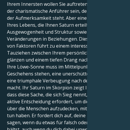
Ihrem Innersten wollen Sie auftreten und glänzen,
der charismatische Anführer sein, der im Mittelpunkt
der Aufmerksamkeit steht. Aber eine große Lektion
Ihres Lebens, die Ihnen Saturn erteilt, ist
Ausgewogenheit und Struktur sowie tiefgreifende
Veränderungen in Beziehungen. Diese Kombination
von Faktoren führt zu einem interessanten
Tauziehen zwischen Ihrem persönlichen Wunsch zu
glänzen und einem tiefen Drang nach Objektivität.
Ihre Löwe-Sonne muss im Mittelpunkt des
Geschehens stehen, eine unerschütterliche Kraft, die
eine triumphale Verbeugung nach der anderen
macht. Ihr Saturn im Skorpion zeigt Ihnen jedoch,
dass diese Sache, die sich Sieg nennt, auch eine
aktive Entscheidung erfordert, um die Wahrheiten
über die Menschen aufzudecken, mit denen Sie zu
tun haben. Er fordert dich auf, deine Meinung zu
sagen, wenn du etwas für falsch oder ungerecht
hältst, auch wenn du dich dabei unwohl fühlst, und