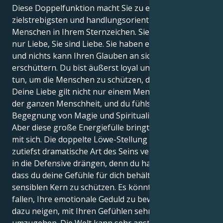
Diese Doppelfunktion macht Sie zu einem der
zielstrebigsten und handlungsorientiertesten
Menschen in Ihrem Sternzeichen. Sie fühlen nicht
nur Liebe, Sie sind Liebe. Sie haben eine klare Vision
und nichts kann Ihren Glauben an sich selbst
erschüttern. Du bist äußerst loyal und würdest alles
tun, um die Menschen zu schützen, die du liebst.
Deine Liebe gilt nicht nur einem Menschen, sondern
der ganzen Menschheit, und du fühlst dich bei jeder
Begegnung von Magie und Spiritualität angezogen.
Aber diese große Energiefülle bringt schwere Lasten
mit sich. Die doppelte Löwe-Stellung kann dir eine
zutiefst dramatische Art des Seins verleihen und dich
in die Defensive drängen, denn du hast das Gefühl,
dass du deine Gefühle für dich behältst, um deinen
sensiblen Kern zu schützen. Es könnte Ihnen schwer
fallen, Ihre emotionale Geduld zu bewahren, da Sie
dazu neigen, mit Ihren Gefühlen sehr sorgfältig
umzugehen. Die Welt kann sehr anstrengend sein,