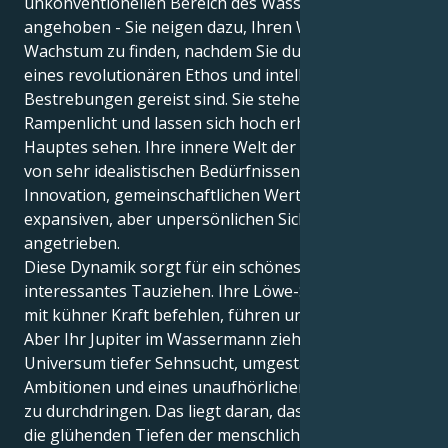
unkonventionellen Bereich des Wassermanns
angehoben - Sie neigen dazu, Ihren Weg zum
Wachstum zu finden, nachdem Sie durch die Linse
eines revolutionären Ethos und intellektueller
Bestrebungen gereist sind. Sie stehen gerne im
Rampenlicht und lassen sich hoch erhobenen
Hauptes sehen. Ihre innere Welt der Motivation wird
von sehr idealistischen Bedürfnissen nach
Innovation, gemeinschaftlichen Werten und einer
expansiven, aber unpersönlichen Sichtweise
angetrieben.
Diese Dynamik sorgt für ein schönes und
interessantes Tauziehen. Ihre Löwe-Sonne möchte
mit kühner Kraft befehlen, führen und initiieren.
Aber Ihr Jupiter im Wassermann zieht Sie in ein
Universum tiefer Sehnsucht, umgestaltender
Ambitionen und eines unaufhörlichen Drangs, alles
zu durchdringen. Das liegt daran, dass Sie nicht nur
die glühenden Tiefen der menschlichen Verbindung