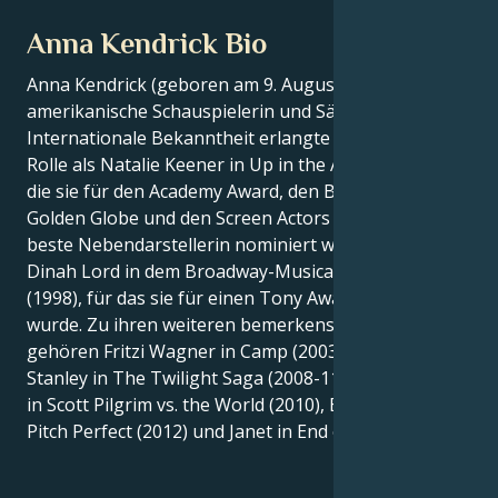
Anna Kendrick Bio
Anna Kendrick (geboren am 9. August 1985) ist eine
amerikanische Schauspielerin und Sängerin.
Internationale Bekanntheit erlangte sie durch ihre
Rolle als Natalie Keener in Up in the Air (2009), für
die sie für den Academy Award, den BAFTA, den
Golden Globe und den Screen Actors Guild Award als
beste Nebendarstellerin nominiert wurde. Sie spielte
Dinah Lord in dem Broadway-Musical High Society
(1998), für das sie für einen Tony Award nominiert
wurde. Zu ihren weiteren bemerkenswerten Rollen
gehören Fritzi Wagner in Camp (2003), Jessica
Stanley in The Twilight Saga (2008-11), Stacey Pilgrim
in Scott Pilgrim vs. the World (2010), Beca Mitchell in
Pitch Perfect (2012) und Janet in End of Watch (2012).