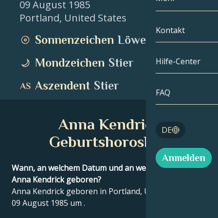
09 August 1985
Portland
,
United States
Zwillinge
Nach Datum
Kompatibilität
Kontakt
Sonnenzeichen
Löwe
Krebs
AstroKartogra
Mondologie
Mondzeichen
Stier
Hilfe-Center
Löwe
Tarot
Aszendent
Stier
Jungfrau
FAQ
Engelszahlen
Waage
Anna Kendrick
Blog
DE
Skorpion
Geburtshoroskop
English
Anmelden
Schütze
Wann, an welchem Datum und an welchem Ort wurde
Anna Kendrick geboren?
Español
Anna Kendrick geboren in Portland, United States am
09 August 1985 um .
Deutsch