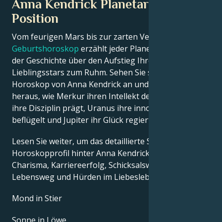
Anna Kendrick Planetarische
Position
Vom feurigen Mars bis zur zarten Venus – in diesem
Geburtshoroskop
erzählt jeder Planet seinen Teil
der Geschichte über den Aufstieg Ihres
Lieblingsstars zum Ruhm. Sehen Sie sich das Astro-
Horoskop von Anna Kendrick an und finden Sie
heraus, wie Merkur ihren Intellekt definiert, Saturn
ihre Disziplin prägt, Uranus ihre innovativen Ideen
beflügelt und Jupiter ihr Glück regiert.
Lesen Sie weiter, um das detaillierte Sternzeichen-
Horoskopprofil hinter Anna Kendricks Talent,
Charisma, Karriereerfolg, Schicksalswendungen,
Lebensweg und Hürden im Liebesleben zu erkunden.
Mond in Stier
Sonne in Löwe