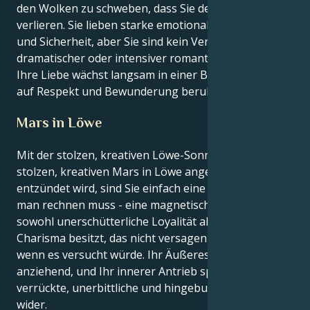
den Wolken zu schweben, dass Sie den Anschluss
verlieren. Sie lieben starke emotionale Bindungen
und Sicherheit, aber Sie sind kein Verfechter
dramatischer oder intensiver romantischer Gefühle;
Ihre Liebe wächst langsam in einer Beziehung, die
auf Respekt und Bewunderung beruht.
Mars in Löwe
Mit der stolzen, kreativen Löwe-Sonne, die durch den
stolzen, kreativen Mars in Löwe angeregt und
entzündet wird, sind Sie einfach eine Kraft, mit der
man rechnen muss - eine magnetische Präsenz, die
sowohl unerschütterliche Loyalität als auch ein
Charisma besitzt, das nicht versagen würde, selbst
wenn es versucht würde. Ihr Äußeres ist unendlich
anziehend, und Ihr innerer Antrieb spiegelt dieselbe
verrückte, unerbittliche und hingebungsvolle Liebe
wider.