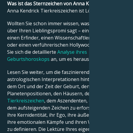
Was ist das Sternzeichen von Anna Kendrick?
Anna Kendrick Tierkreiszeichen ist Löwe.
Français
Wollten Sie schon immer wissen, was die Astrologie
über Ihren Lieblingspromi sagt – einen Politiker,
Português
einen Erfinder, einen Wissenschaftler, einen Musiker
oder einen verführerischen Hollywood-Star? Sehen
Sie sich die detaillierte
Analyse ihres
العربية
Geburtshoroskops
an, um es herauszufinden!
Lesen Sie weiter, um die faszinierenden
日本語
astrologischen Interpretationen hinter dem Datum,
dem Ort und der Zeit der Geburt, den
Planetenpositionen, den Häusern, dem
Tierkreiszeichen
, dem Aszendenten, dem Mond und
dem aufsteigenden Zeichen zu erforschen – und so
ihre Kernidentität, ihr Ego, ihre äußere Erscheinung,
ihre emotionalen Kämpfe und ihren Weg zum Erfolg
zu definieren. Die Lektüre Ihres eigenen