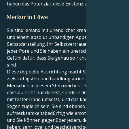
haben das Potenzial, diese Existenz zu erschaffen.
Merkur in Löwe
Sie sind jemand mit unendlicher kreativer Energie
und einem absolut unbändigen Appetit auf
Selbstdarstellung. Ihr Selbstvertrauen strömt aus
jeder Pore und Sie haben ein unerschütterliches
Gefühl dafür, dass Sie genau so richtig sind, wie Sie
sind.
Diese doppelte Ausrichtung macht Sie zu einem der
zielstrebigsten und handlungsorientiertesten
Menschen in diesem Sternzeichen. Das liegt daran,
dass du nicht nur denkst, sondern deine Gedanken
mit fester Hand umsetzt, und das kann Fluch und
Segen zugleich sein. Sie sind ebenso
aufmerksamkeitsbedürftig wie emotional komplex,
und Sie können gegenüber jedem, den Sie wirklich
lieben, sehr loyal und beschützend sein.