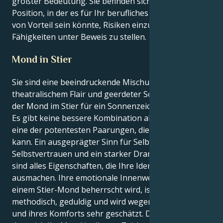
größter Bedeutung. Sie befinden sich jetzt in einer
Position, in der es für Ihr berufliches Fortkommen
von Vorteil sein könnte, Risiken einzugehen und Ihre
Fähigkeiten unter Beweis zu stellen.
Mond in Stier
Sie sind eine beeindruckende Mischung aus
theatralischem Flair und geerdeter Solidität, wenn
der Mond im Stier für ein Sonnenzeichen Löwe steht.
Es gibt keine bessere Kombination als diese. Ihr seid
eine der potentesten Paarungen, die man finden
kann. Ein ausgeprägter Sinn für Selbstdarstellung,
Selbstvertrauen und ein starker Drang, zu glänzen,
sind alles Eigenschaften, die Ihre Identität als Löwe
ausmachen. Ihre emotionale Innenwelt, die von
einem Stier-Mond beherrscht wird, ist jedoch
methodisch, geduldig und wird wegen ihrer Stabilität
und ihres Komforts sehr geschätzt. Das liegt daran,