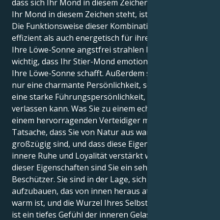
dass sich Ihr Mond in diesem Zeichen befindet. Weil
Ihr Mond in diesem Zeichen steht, ist dies geschehen.
Die Funktionsweise dieser Kombination ist sowohl
effizient als auch energetisch für ihren Zweck. Damit
Ihre Löwe-Sonne angstfrei strahlen kann, ist es
wichtig, dass Ihr Stier-Mond emotionale Stabilität für
Ihre Löwe-Sonne schafft. Außerdem sind Sie nicht
nur eine charmante Persönlichkeit, sondern auch
eine starke Führungspersönlichkeit, auf die man sich
verlassen kann. Was Sie zu einem echten Freund und
einem hervorragenden Verteidiger macht, ist die
Tatsache, dass Sie von Natur aus warmherzig und
großzügig sind, und dass diese Eigenschaften durch
innere Ruhe und Loyalität verstärkt werden. Infolge
dieser Eigenschaften sind Sie ein sehr effektiver
Beschützer. Sie sind in der Lage, sich ein Leben
aufzubauen, das von innen heraus attraktiv und
warm ist, und die Wurzel Ihres Selbstbewusstseins
ist ein tiefes Gefühl der inneren Gelassenheit. Sie