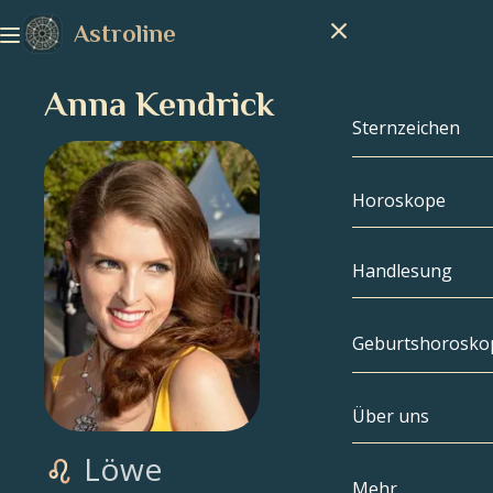
Astroline
Anna Kendrick
Sternzeichen
Horoskope
Sternzeichen
Steinbock
Handlesung
Wassermann
Geburtshorosko
Fische
Über uns
Geburtshoros
Widder
Löwe
Stier
Berühmtheite
Mehr