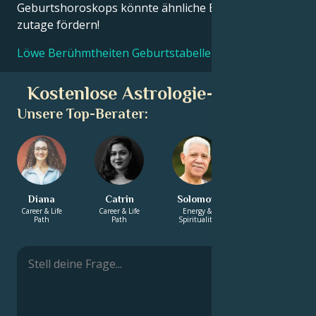
Geburtshoroskops könnte ähnliche Erkenntnisse
zutage fördern!
Löwe Berühmtheiten Geburtstabellen
Kostenlose Astrologie-Beratung
Unsere Top-Berater:
Diana
Catrin
Solomon
Annabelle
Career & Life
Career & Life
Energy &
Career & Life
Path
Path
Spirituality
Path