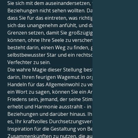
Sie sich mit dem auseinandersetzen, was Sie in Ihren
Beziehungen nicht sehen wollten. Das erfordert,
dass Sie für das eintreten, was richtig ist, auch wenn
sich das unangenehm anfühlt, und dass Sie feste
Grenzen setzen, damit Sie großzügig von sich geben
können, ohne Ihre Seele zu verschenken. Der Trick
besteht darin, einen Weg zu finden, gleichzeitig ein
selbstbewusster Star und ein rechtschaffener
Verfechter zu sein.
Die wahre Magie dieser Stellung besteht jedoch
darin, Ihren feurigen Wagemut in organisiertes
Handeln für das Allgemeinwohl zu verwandeln. Ohne
ein Wort zu sagen, können Sie ein Anführer des
Friedens sein, jemand, der seine Stimme mit Macht
erhebt und Harmonie ausstrahlt - in Ihren
Beziehungen und darüber hinaus. Ihre Aufgabe ist
es, Ihr kraftvolles Durchsetzungsvermögen als
Inspiration für die Gestaltung von Beziehungen und
Zusammenkünften zu nutzen, die auf Respekt,