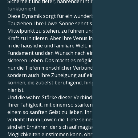
Sicherheit und tiefer, nährender Intimität
funktioniert.
Diese Dynamik sorgt für ein wunderbares
Tauziehen. Ihre Löwe-Sonne sehnt sich danach, im
Mittelpunkt zu stehen, zu führen und mit kühner
Kraft zu initiieren. Aber Ihre Venus im Krebs zieht Sie
in die häusliche und familiäre Welt, in ein festes
Fundament und den Wunsch nach einem bequemen,
sicheren Leben. Das macht es möglich, dass Sie nicht
nur die Tiefen menschlicher Verbundenheit spüren,
sondern auch Ihre Zuneigung auf eine Weise zeigen
können, die zutiefst beruhigend, hingebungsvoll und
hier ist.
Und die wahre Stärke dieser Verbindung liegt in
Ihrer Fähigkeit, mit einem so starken Herzen und
einem so sanften Geist zu lieben. Ihr Krebs-Kern
verleiht Ihrem Löwen die Tiefe seines Dramas: Sie
sind ein Ernährer, der sich auf magische
Möglichkeiten einstimmen kann, ohne so hoch in