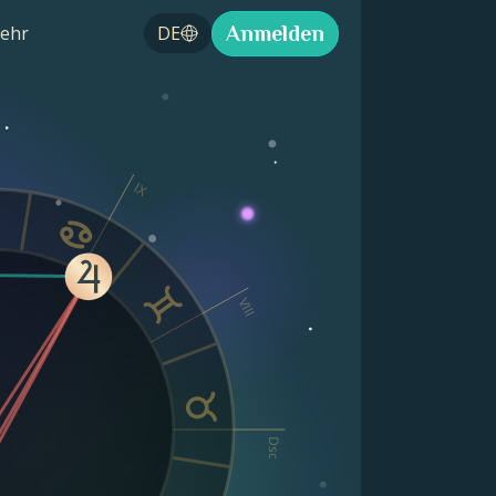
Anmelden
ehr
DE
IX
VIII
Dsc