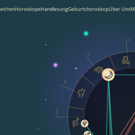
zeichen
Horoskope
Handlesung
Geburtshoroskop
Über Uns
M
X
XI
XII
Asc