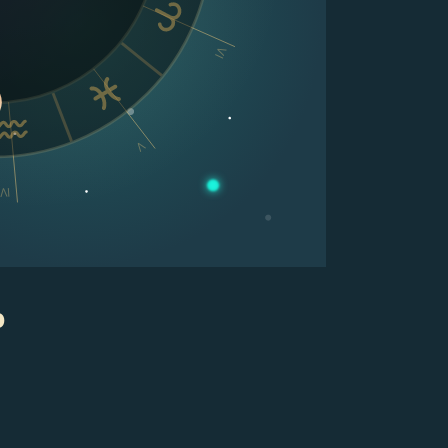
VI
V
IV
p