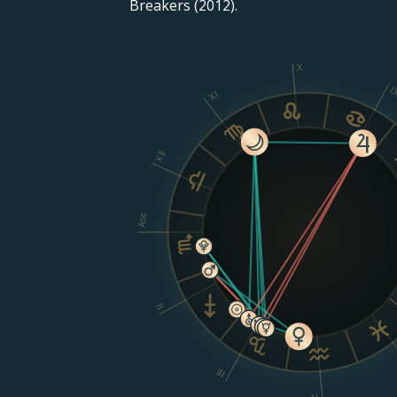
Breakers (2012).
X
I
XI
XII
Asc
II
III