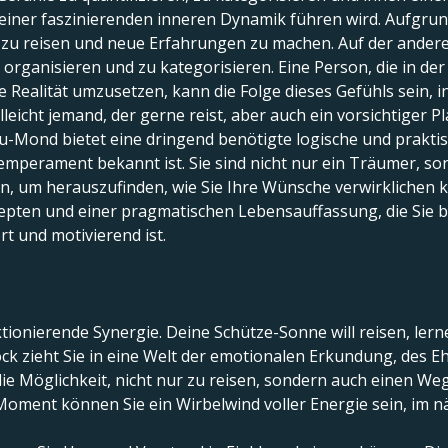
u einer faszinierenden inneren Dynamik führen wird. Aufg
n, zu reisen und neue Erfahrungen zu machen. Auf der ander
 organisieren und zu kategorisieren. Eine Person, die in der
he Realität umzusetzen, kann die Folge dieses Gefühls sein,
leicht jemand, der gerne reist, aber auch ein vorsichtiger Pl
au-Mond bietet eine dringend benötigte logische und prakti
Temperament bekannt ist. Sie sind nicht nur ein Träumer, s
tzen, um herauszufinden, wie Sie Ihre Wünsche verwirklichen
ten und einer pragmatischen Lebensauffassung, die Sie be
rt und motivierend ist.
ktionierende Synergie. Deine Schütze-Sonne will reisen, lern
ck zieht Sie in eine Welt der emotionalen Erkundung, des E
ie Möglichkeit, nicht nur zu reisen, sondern auch einen Weg
Moment können Sie ein Wirbelwind voller Energie sein, im nä