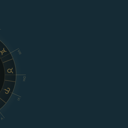
X
VIII
Dsc
VI
V