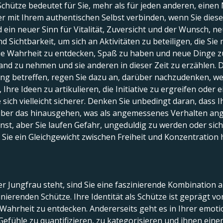
chütze bedeutet für Sie, mehr als für jeden anderen, einen
r mit Ihrem authentischen Selbst verbinden, wenn Sie diese 
in neuer Sinn für Vitalität, Zuversicht und der Wunsch, n
d Sichtbarkeit, um sich an Aktivitäten zu beteiligen, die Sie
 Wahrheit zu entdecken, Spaß zu haben und neue Dinge zu 
and zu nehmen und sie anderen in dieser Zeit zu erzählen. Di
ung betreffen, regen Sie dazu an, darüber nachzudenken, w
Ihre Ideen zu artikulieren, die Initiative zu ergreifen oder 
e sich vielleicht sicherer. Denken Sie unbedingt daran, dass 
t über das hinausgehen, was als angemessenes Verhalten an
sonst, aber Sie laufen Gefahr, ungeduldig zu werden oder sic
Sie ein Gleichgewicht zwischen Freiheit und Konzentration 
r Jungfrau steht, sind Sie eine faszinierende Kombination
ierenden Schütze. Ihre Identität als Schütze ist geprägt von
ahrheit zu entdecken. Andererseits geht es in Ihrer emoti
Gefühle zu quantifizieren, zu kategorisieren und ihnen einen