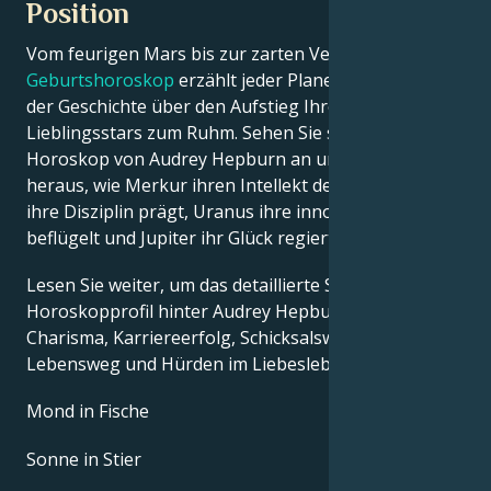
Position
Vom feurigen Mars bis zur zarten Venus – in diesem
Geburtshoroskop
erzählt jeder Planet seinen Teil
der Geschichte über den Aufstieg Ihres
Lieblingsstars zum Ruhm. Sehen Sie sich das Astro-
Horoskop von Audrey Hepburn an und finden Sie
heraus, wie Merkur ihren Intellekt definiert, Saturn
ihre Disziplin prägt, Uranus ihre innovativen Ideen
beflügelt und Jupiter ihr Glück regiert.
Lesen Sie weiter, um das detaillierte Sternzeichen-
Horoskopprofil hinter Audrey Hepburns Talent,
Charisma, Karriereerfolg, Schicksalswendungen,
Lebensweg und Hürden im Liebesleben zu erkunden.
Mond in Fische
Sonne in Stier