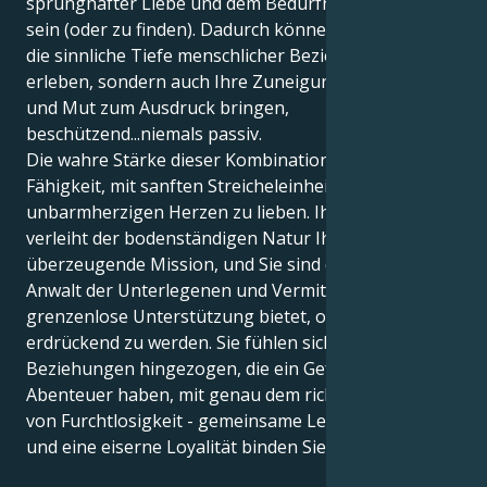
sprunghafter Liebe und dem Bedürfnis, der Held zu
sein (oder zu finden). Dadurch können Sie nicht nur
die sinnliche Tiefe menschlicher Beziehungen
erleben, sondern auch Ihre Zuneigung mit Kühnheit
und Mut zum Ausdruck bringen,
beschützend...niemals passiv.
Die wahre Stärke dieser Kombination ist die
Fähigkeit, mit sanften Streicheleinheiten und einem
unbarmherzigen Herzen zu lieben. Ihr Widderherz
verleiht der bodenständigen Natur Ihres Stiers eine
überzeugende Mission, und Sie sind der kühne
Anwalt der Unterlegenen und Vermittler, der
grenzenlose Unterstützung bietet, ohne emotional
erdrückend zu werden. Sie fühlen sich zu
Beziehungen hingezogen, die ein Gefühl von
Abenteuer haben, mit genau dem richtigen Hauch
von Furchtlosigkeit - gemeinsame Leidenschaften
und eine eiserne Loyalität binden Sie fürs Leben.