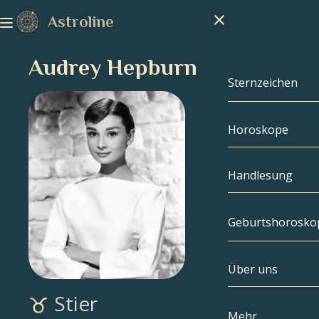
Astroline
Audrey Hepburn
Sternzeichen
Horoskope
Sternzeichen
Steinbock
Handlesung
Wassermann
Geburtshorosko
Fische
Über uns
Geburtshoros
Widder
Stier
Stier
Berühmtheite
Mehr