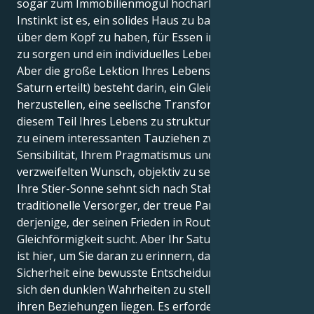
sogar zum Immobilienmogul hocharbeiten. Ihr erster
Instinkt ist es, ein solides Haus zu bauen, ein Dach
über dem Kopf zu haben, für Essen im Kühlschrank
zu sorgen und ein individuelles Leben zu gestalten.
Aber die große Lektion Ihres Lebens (die Ihnen
Saturn erteilt) besteht darin, ein Gleichgewicht
herzustellen, eine seelische Transformation in
diesem Teil Ihres Lebens zu strukturieren. Dies führt
zu einem interessanten Tauziehen zwischen Ihrer
Sensibilität, Ihrem Pragmatismus und dem
verzweifelten Wunsch, objektiv zu sein.
Ihre Stier-Sonne sehnt sich nach Stabilität - der
traditionelle Versorger, der treue Partner und
derjenige, der seinen Frieden in Routine und
Gleichförmigkeit sucht. Aber Ihr Saturn in Steinbock
ist hier, um Sie daran zu erinnern, dass authentische
Sicherheit eine bewusste Entscheidung erfordert,
sich den dunklen Wahrheiten zu stellen, die unter all
ihren Beziehungen liegen. Es erfordert, dass Sie sich