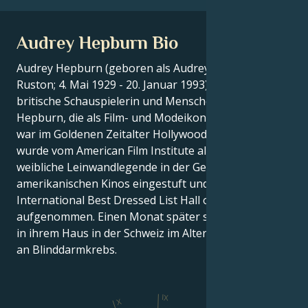
Audrey Hepburn Bio
Audrey Hepburn (geboren als Audrey Kathleen
Ruston; 4. Mai 1929 - 20. Januar 1993) war eine
britische Schauspielerin und Menschenfreundin.
Hepburn, die als Film- und Modeikone bekannt ist,
war im Goldenen Zeitalter Hollywoods aktiv. Sie
wurde vom American Film Institute als drittgrößte
weibliche Leinwandlegende in der Geschichte des
amerikanischen Kinos eingestuft und in die
International Best Dressed List Hall of Fame
aufgenommen. Einen Monat später starb Hepburn
in ihrem Haus in der Schweiz im Alter von 63 Jahren
an Blinddarmkrebs.
IX
X