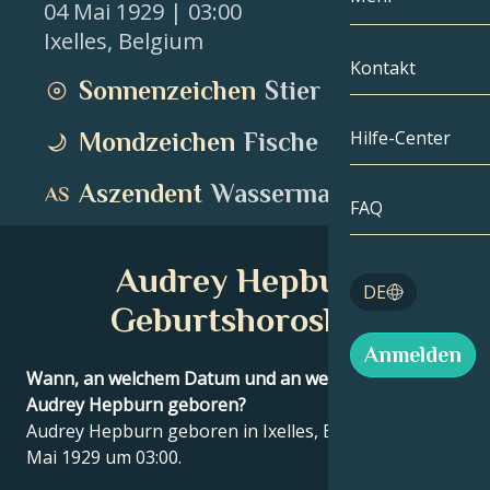
04 Mai 1929
| 03:00
Ixelles
,
Belgium
Zwillinge
Nach Datum
Kompatibilität
Kontakt
Sonnenzeichen
Stier
Krebs
AstroKartogra
Mondologie
Hilfe-Center
Mondzeichen
Fische
Löwe
Tarot
Aszendent
Wassermann
Jungfrau
FAQ
Engelszahlen
Waage
Audrey Hepburn
Blog
DE
Skorpion
Geburtshoroskop
English
Anmelden
Schütze
Wann, an welchem Datum und an welchem Ort wurde
Audrey Hepburn geboren?
Español
Audrey Hepburn geboren in Ixelles, Belgium am 04
Mai 1929 um 03:00.
Deutsch