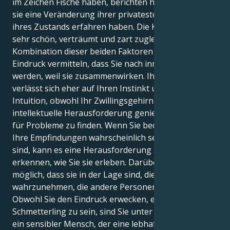
im Zeichen Fische haben, berichten hingegen, dass
sie eine Veränderung ihrer privatesten Gefühle oder
ihres Zustands erfahren haben. Die Komposition ist
sehr schön, verträumt und zart zugleich. Die
Kombination dieser beiden Faktoren kann Ihnen den
Eindruck vermitteln, dass Sie nach innen gezogen
werden, weil sie zusammenwirken. Ihr Fische-Mond
verlässt sich eher auf Ihren Instinkt und Ihre
Intuition, obwohl Ihr Zwillingsgehirn die
intellektuelle Herausforderung genießt, Lösungen
für Probleme zu finden. Wenn Sie bedenken, dass
Ihre Empfindungen wahrscheinlich sehr variabel
sind, kann es eine Herausforderung sein, zu
erkennen, wie Sie sie erleben. Darüber hinaus ist es
möglich, dass sie in der Lage sind, die Emotionen
wahrzunehmen, die andere Personen empfinden.
Obwohl Sie den Eindruck erwecken, ein sozialer
Schmetterling zu sein, sind Sie unter der Oberfläche
ein sensibler Mensch, der eine lebhafte Phantasie