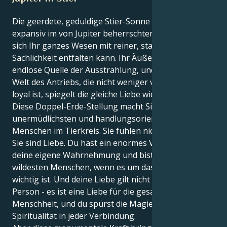
Die geerdete, geduldige Stier-Sonne ist glücklich und
expansiv im von Jupiter beherrschten Stier, wenn
sich Ihr ganzes Wesen mit reiner, stabiler
Sachlichkeit entfalten kann. Ihr Äußeres ist eine
endlose Quelle der Ausstrahlung, und Ihre innere
Welt des Antriebs, die nicht weniger verzehrend oder
loyal ist, spiegelt die gleiche Liebe wider.
Diese Doppel-Erde-Stellung macht Sie zu einem der
unermüdlichsten und handlungsorientiertesten
Menschen im Tierkreis. Sie fühlen nicht nur Liebe,
Sie sind Liebe. Du hast ein enormes Vertrauen in
deine eigene Wahrnehmung und bist einer der
wildesten Menschen, wenn es um das geht, was dir
wichtig ist. Und deine Liebe gilt nicht nur einer
Person - es ist eine Liebe für die gesamte
Menschheit, und du spürst die Magie und die
Spiritualität in jeder Verbindung.