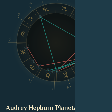
XI
VIII
XII
Asc
Dsc
VI
II
V
IV
III
Audrey Hepburn Planetarische