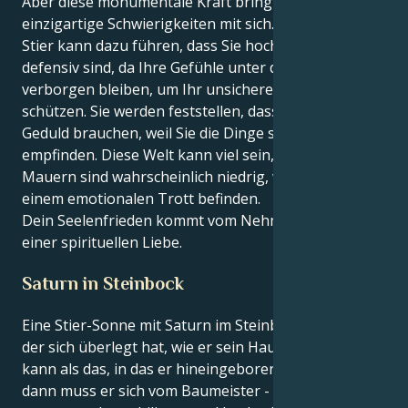
Aber diese monumentale Kraft bringt auch
einzigartige Schwierigkeiten mit sich. Der doppelte
Stier kann dazu führen, dass Sie hochdramatisch und
defensiv sind, da Ihre Gefühle unter der Oberfläche
verborgen bleiben, um Ihr unsicheres Inneres zu
schützen. Sie werden feststellen, dass Sie emotionale
Geduld brauchen, weil Sie die Dinge so stark
empfinden. Diese Welt kann viel sein, und Ihre
Mauern sind wahrscheinlich niedrig, wenn Sie sich in
einem emotionalen Trott befinden.
Dein Seelenfrieden kommt vom Nehmen und Geben
einer spirituellen Liebe.
Saturn in Steinbock
Eine Stier-Sonne mit Saturn im Steinbock ist jemand,
der sich überlegt hat, wie er sein Haus besser bauen
kann als das, in das er hineingeboren wurde - und
dann muss er sich vom Baumeister - Zimmermann -