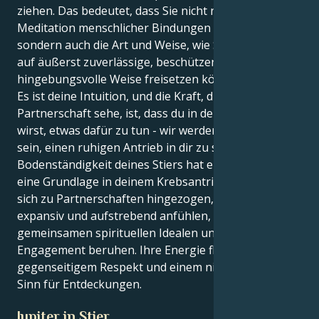
ziehen. Das bedeutet, dass Sie nicht nur die sexuelle
Meditation menschlicher Bindungen erleben können,
sondern auch die Art und Weise, wie Sie Ihre Energie
auf äußerst zuverlässige, beschützende und
hingebungsvolle Weise freisetzen können....
Es ist deine Intuition, und die Kraft, die ich in dieser
Partnerschaft sehe, ist, dass du in der Lage sein
wirst, etwas dafür zu tun - wir werden in der Lage
sein, einen ruhigen Antrieb in dir zu schaffen. Die
Bodenständigkeit deines Stiers hat einen Zweck und
eine Grundlage in deinem Krebsantrieb. Sie fühlen
sich zu Partnerschaften hingezogen, die sich
expansiv und aufstrebend anfühlen, die auf
gemeinsamen spirituellen Idealen und einem starken
Engagement beruhen. Ihre Energie floriert mit
gegenseitigem Respekt und einem nie endenden
Sinn für Entdeckungen.
Jupiter in Stier