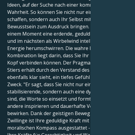
Ideen, auf der Suche nach einer kommunikativen
Wahrheit. So können Sie nicht nur ein sicheres Leben
schaffen, sondern auch Ihr Selbst mit mehr Tiefe und
Bewusstsein zum Ausdruck bringen. Sie können in
einem Moment eine erdende, geduldige Präsenz sein
und im nächsten als Wirbelwind intellektueller
Energie herumschwirren. Die wahre Magie dieser
Kombination liegt darin, dass Sie Ihr Herz mit Ihrem
Kopf verbinden können. Der Pragmatismus des
Stiers erhält durch den Verstand des Zwillings, der
ebenfalls klar sieht, ein tiefes Gefühl für Sinn und
Zweck. "Er sagt, dass Sie nicht nur eine
stabilisierende, sondern auch eine dynamische Kraft
sind, die Worte so einsetzt und formt, dass sie
andere inspirieren und dauerhafte Veränderungen
bewirken. Dank der geistigen Beweglichkeit der
Zwillinge ist Ihre geduldige Kraft mit einem
moralischen Kompass ausgestattet - und Sie stärken
Ihre Kräfte für Gerechtigkeit und Wahrheit.