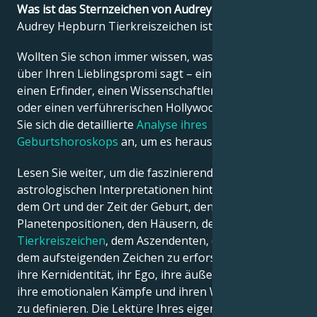
Was ist das Sternzeichen von Audrey Hepburn?
Audrey Hepburn Tierkreiszeichen ist Stier.
Français
Wollten Sie schon immer wissen, was die Astrologie
über Ihren Lieblingspromi sagt – einen Politiker,
Português
einen Erfinder, einen Wissenschaftler, einen Musiker
oder einen verführerischen Hollywood-Star? Sehen
Sie sich die detaillierte
Analyse ihres
العربية
Geburtshoroskops
an, um es herauszufinden!
Lesen Sie weiter, um die faszinierenden
日本語
astrologischen Interpretationen hinter dem Datum,
dem Ort und der Zeit der Geburt, den
Planetenpositionen, den Häusern, dem
Tierkreiszeichen
, dem Aszendenten, dem Mond und
dem aufsteigenden Zeichen zu erforschen – und so
ihre Kernidentität, ihr Ego, ihre äußere Erscheinung,
ihre emotionalen Kämpfe und ihren Weg zum Erfolg
zu definieren. Die Lektüre Ihres eigenen