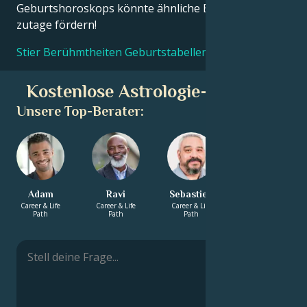
Geburtshoroskops könnte ähnliche Erkenntnisse
zutage fördern!
Stier Berühmtheiten Geburtstabellen
Kostenlose Astrologie-Beratung
Unsere Top-Berater:
Adam
Ravi
Sebastien
Aurelia
Career & Life
Career & Life
Career & Life
Energy &
Path
Path
Path
Spirituality