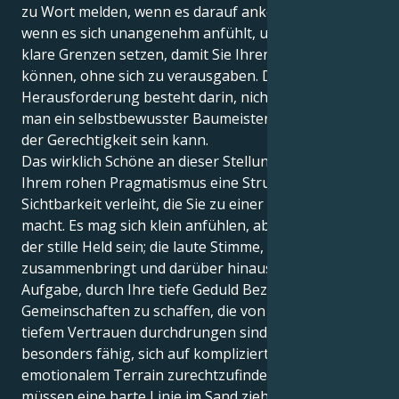
zu Wort melden, wenn es darauf ankommt, auch
wenn es sich unangenehm anfühlt, und dass Sie
klare Grenzen setzen, damit Sie Ihren Beitrag leisten
können, ohne sich zu verausgaben. Die
Herausforderung besteht darin, nicht zu wissen, wie
man ein selbstbewusster Baumeister und Verfechter
der Gerechtigkeit sein kann.
Das wirklich Schöne an dieser Stellung ist, dass sie
Ihrem rohen Pragmatismus eine Struktur und
Sichtbarkeit verleiht, die Sie zu einer Kraft des Guten
macht. Es mag sich klein anfühlen, aber Sie könnten
der stille Held sein; die laute Stimme, die Ihre Kreise
zusammenbringt und darüber hinaus. Es ist Ihre
Aufgabe, durch Ihre tiefe Geduld Beziehungen und
Gemeinschaften zu schaffen, die von Respekt und
tiefem Vertrauen durchdrungen sind. Sie sind
besonders fähig, sich auf kompliziertem
emotionalem Terrain zurechtzufinden, aber Sie
müssen eine harte Linie im Sand ziehen, um das, was