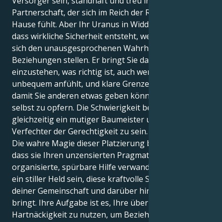
Versorger sein, standhaft und treu in der
Partnerschaft, der sich im Reich der Routine zu
Hause fühlt. Aber Ihr Uranus in Widder zeigt Ihnen,
dass wirkliche Sicherheit entsteht, wenn Menschen
sich den unausgesprochenen Wahrheiten in ihren
Beziehungen stellen. Er bringt Sie dazu, für das
einzustehen, was richtig ist, auch wenn es sich
unbequem anfühlt, und klare Grenzen zu setzen,
damit Sie anderen etwas geben können, ohne sich
selbst zu opfern. Die Schwierigkeit besteht darin,
gleichzeitig ein mutiger Baumeister und ein harter
Verfechter der Gerechtigkeit zu sein.
Die wahre Magie dieser Platzierung besteht darin,
dass sie Ihren unzensierten Pragmatismus in
organisierte, spürbare Hilfe verwandelt. Du könntest
ein stiller Held sein, diese kraftvolle Stimme, die
deiner Gemeinschaft und darüber hinaus Frieden
bringt. Ihre Aufgabe ist es, Ihre überragende
Hartnäckigkeit zu nutzen, um Beziehungen und