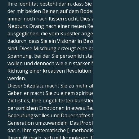
Ihre Identität besteht darin, dass Sie der Typ sind,
der mit beiden Beinen auf dem Boden bleibt, aber
immer noch nach Kissen sucht. Dies wird durch
Neptuns Drang nach einer neuen Realität
ausgeglichen, die vom Künstler angeführt wird, und
dadurch, dass Sie ein Visionär in Bezug auf Ihr Selbst
sind. Diese Mischung erzeugt eine behandelte
Spannung, bei der Sie persönlich stabil bleiben
wollen und dennoch wie ein starker Magnet in
Richtung einer kreativen Revolution gezogen
werden.
Dieser Sitzplatz macht Sie zu mehr als nur einem
Geber; er macht Sie zu einem spirituellen König. Ihr
Ziel ist es, Ihre ungefilterten künstlerischen und
persönlichen Emotionen in etwas Reales,
Bedeutungsvolles und Dauerhaftes für die neue
Generation umzuwandeln. Das Problem besteht
darin, Ihre systematische [=methodische] Seite mit
Ihrem Wunsch, sich mit komplexen Themen