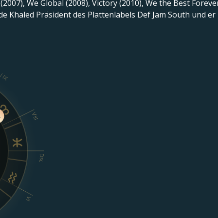
(2007), We Global (2008), Victory (2010), We the Best Forever
rde Khaled Präsident des Plattenlabels Def Jam South und 
IX
VIII
Dsc
VI