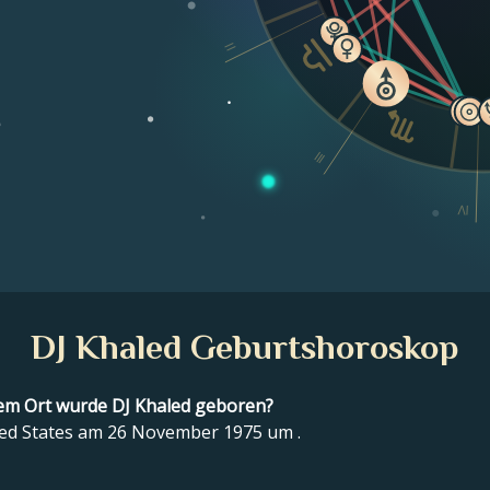
II
e
III
IV
DJ Khaled Geburtshoroskop
m Ort wurde DJ Khaled geboren?
ted States am 26 November 1975 um .