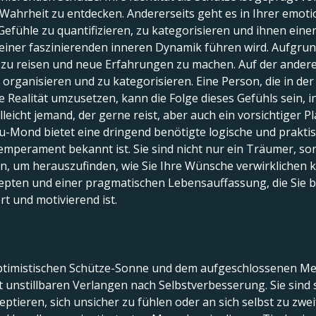
ahrheit zu entdecken. Andererseits geht es in Ihrer emoti
Gefühle zu quantifizieren, zu kategorisieren und ihnen einen
u einer faszinierenden inneren Dynamik führen wird. Aufg
n, zu reisen und neue Erfahrungen zu machen. Auf der ander
 organisieren und zu kategorisieren. Eine Person, die in der
he Realität umzusetzen, kann die Folge dieses Gefühls sein,
leicht jemand, der gerne reist, aber auch ein vorsichtiger Pl
au-Mond bietet eine dringend benötigte logische und prakti
Temperament bekannt ist. Sie sind nicht nur ein Träumer, s
tzen, um herauszufinden, wie Sie Ihre Wünsche verwirklichen
ten und einer pragmatischen Lebensauffassung, die Sie be
rt und motivierend ist.
 optimistischen Schütze-Sonne und dem aufgeschlossenen Me
unstillbaren Verlangen nach Selbstverbesserung. Sie sind s
ptieren, sich unsicher zu fühlen oder an sich selbst zu zwe