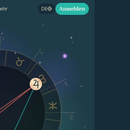
Anmelden
ehr
DE
X
IX
VIII
Dsc