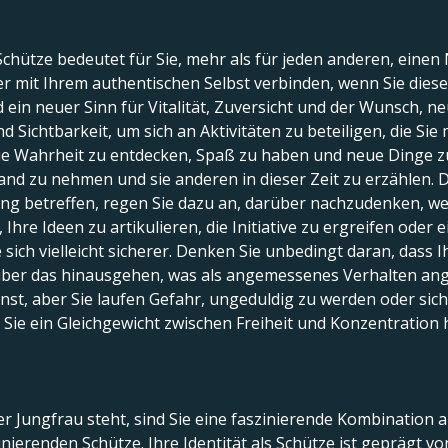
chütze bedeutet für Sie, mehr als für jeden anderen, einen
r mit Ihrem authentischen Selbst verbinden, wenn Sie diese 
in neuer Sinn für Vitalität, Zuversicht und der Wunsch, n
d Sichtbarkeit, um sich an Aktivitäten zu beteiligen, die Sie
 Wahrheit zu entdecken, Spaß zu haben und neue Dinge zu 
and zu nehmen und sie anderen in dieser Zeit zu erzählen. Di
ung betreffen, regen Sie dazu an, darüber nachzudenken, w
Ihre Ideen zu artikulieren, die Initiative zu ergreifen oder 
e sich vielleicht sicherer. Denken Sie unbedingt daran, dass 
t über das hinausgehen, was als angemessenes Verhalten an
sonst, aber Sie laufen Gefahr, ungeduldig zu werden oder sic
Sie ein Gleichgewicht zwischen Freiheit und Konzentration 
r Jungfrau steht, sind Sie eine faszinierende Kombination
ierenden Schütze. Ihre Identität als Schütze ist geprägt von