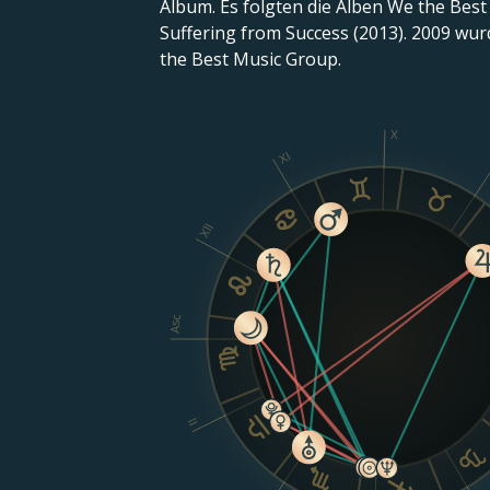
Album. Es folgten die Alben We the Best 
Suffering from Success (2013). 2009 wu
the Best Music Group.
X
XI
XII
Asc
II