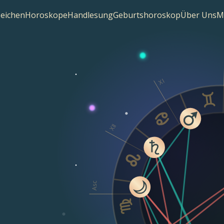
zeichen
Horoskope
Handlesung
Geburtshoroskop
Über Uns
M
XI
XII
Asc