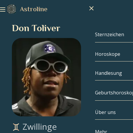
Astroline
Don Toliver
Sternzeichen
Horoskope
Sternzeichen
Steinbock
Handlesung
Wassermann
Geburtshorosko
Fische
Über uns
Geburtshoros
Widder
Zwillinge
Stier
Berühmtheite
Mehr