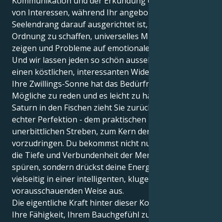
Kommunikation und der Erkundung einer Vielzahl
von Interessen, während Ihr angeborener
Seelendrang darauf ausgerichtet ist, spirituelle
Ordnung zu schaffen, universelles Mitgefühl zu
zeigen und Probleme auf emotionaler Basis zu lösen.
Und wir lassen jeden so schön aussehen, dass es
einen köstlichen, interessanten Widerstand erzeugt.
Ihre Zwillings-Sonne hat das Bedürfnis, über alles
Mögliche zu reden und es leicht zu halten. Aber Ihr
Saturn in den Fischen zieht Sie zurück zu erdiger,
echter Perfektion - dem praktischen Ziel oder dem
unerbittlichen Streben, zum Kern der Dinge
vorzudringen. Du bekommst nicht nur (intellektuell)
die Tiefe und Verbundenheit der Menschen zu
spüren, sondern drückst deine Energie äußerst
vielseitig in einer intelligenten, klugen und
vorausschauenden Weise aus.
Die eigentliche Kraft hinter dieser Kombination ist
Ihre Fähigkeit, Ihrem Bauchgefühl zu vertrauen und