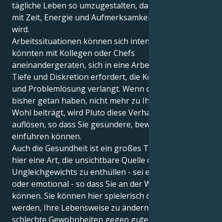
tägliche Leben so umzugestalten, dass der Umgang
mit Zeit, Energie und Aufmerksamkeit verbessert
wird.
Arbeitssituationen können sich intensiv anfühlen. Sie
könnten mit Kollegen oder Chefs
aneinandergeraten, sich in eine Arbeit stürzen, die
Tiefe und Diskretion erfordert, die Konzentration
und Problemlösung verlangt. Wenn das, was Sie
bisher getan haben, nicht mehr zu Ihrem höchsten
Wohl beiträgt, wird Pluto diese Verhaltensweisen
auflösen, so dass Sie gesündere, bewusstere Muster
einführen können.
Auch die Gesundheit ist ein großes Thema. Pluto hat
hier eine Art, die unsichtbare Quelle des
Ungleichgewichts zu enthüllen - sei es körperlich
oder emotional - so dass Sie an der Wurzel heilen
können. Sie können hier spielerisch dazu inspiriert
werden, Ihre Lebensweise zu ändern, indem Sie
schlechte Gewohnheiten gegen gute eintauschen.