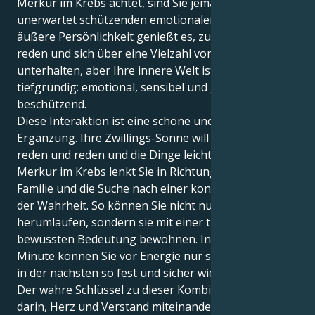
Merkur im Krebs achtet, sind Sie jemand mit einem
unerwartet schützenden emotionalen Kern. Ihre
äußere Persönlichkeit genießt es, zu lernen, zu
reden und sich über eine Vielzahl von Themen gut zu
unterhalten, aber Ihre innere Welt ist sehr
tiefgründig: emotional, sensibel und gelegentlich
beschützend.
Diese Interaktion ist eine schöne und effiziente
Ergänzung. Ihre Zwillings-Sonne will unbedingt
reden und reden und die Dinge leicht halten. Aber Ihr
Merkur im Krebs lenkt Sie in Richtung Heimat,
Familie und die Suche nach einer konkreteren Form
der Wahrheit. So können Sie nicht nur in der Welt
herumlaufen, sondern sie mit einer tieferen und
bewussten Bedeutung bewohnen. In der einen
Minute können Sie vor Energie nur so strotzen und
in der nächsten so fest und sicher wie ein Fels sein.
Der wahre Schlüssel zu dieser Kombination liegt
darin, Herz und Verstand miteinander zu verbinden.