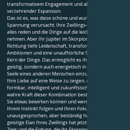
transformativem Engagement und alles
verzehrender Expansion.
Das ist es, was diese schöne und wundersame
Spannung verursacht. Ihre Zwillings-Sonne will über
alles reden und die Dinge auf die leichte Schulter
nehmen. Aber Ihr Jupiter im Skorpion schickt Sie in
Richtung tiefe Leidenschaft, transformative
Ambitionen und eine unaufhörliche Suche nach dem
Kern der Dinge. Das ermöglicht es Ihnen, nicht nur
geistig, sondern auch energetisch in die Tiefen der
Seele eines anderen Menschen einzutauchen und
Ihre Liebe auf eine Weise zu zeigen, die so körperlich
formbar, intelligent und zukunftssicher ist. Die
wahre Kraft dieser Kombination besteht darin, dass
Sie etwas bewirken können und werden, wenn Sie
Ihrem Instinkt folgen und Ihren Fokus
unausgesprochen, aber beständig halten. Der
geistige Elan Ihres Zwillings hat jetzt die Tiefe des
Ziels und die Erdung, die Ihr Skorpionantrieb