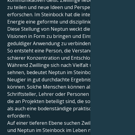
kommunikativen Geist. Zwillinge lieben es, zu lernen,
zu teilen und neue Ideen und Perspektiven zu
erforschen. Im Steinbock hat die intellektuelle
Energie eine geformte und disziplinierte Zielsetzung.
Diese Stellung von Neptun weckt die Fähigkeit,
Visionen in Form zu bringen und Einsicht mit
geduldiger Anwendung zu verbinden.
So entsteht eine Person, die Verstandesdünkel mit
schierer Konzentration und Entschlossenheit mischt.
Während Zwillinge sich nach Vielfalt und Daten
sehnen, bedeutet Neptun im Steinbock, dass sie ihre
Neugier in gut durchdachte Ergebnisse umsetzen
können. Solche Menschen können als Forscher,
Schriftsteller, Lehrer oder Personen interessant sein,
die an Projekten beteiligt sind, die sowohl Kreativität
als auch eine bodenständige praktische Vision
erfordern.
Auf einer tieferen Ebene suchen Zwillinge mit Sonne
und Neptun im Steinbock im Leben nach einem