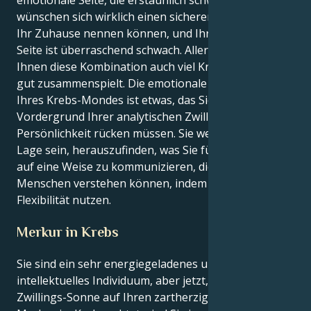
emotionale Seite, die erstaunlich schwach ist. Sie
wünschen sich wirklich einen sicheren Ort, den Sie
Ihr Zuhause nennen können, und Ihre emotionale
Seite ist überraschend schwach. Allerdings verleiht
Ihnen diese Kombination auch viel Kraft, weil sie so
gut zusammenspielt. Die emotionale Komplexität
Ihres Krebs-Mondes ist etwas, das Sie in den
Vordergrund Ihrer analytischen Zwillings-
Persönlichkeit rücken müssen. Sie werden in der
Lage sein, herauszufinden, was Sie fühlen, und es
auf eine Weise zu kommunizieren, die andere
Menschen verstehen können, indem Sie Ihre geistige
Flexibilität nutzen.
Merkur in Krebs
Sie sind ein sehr energiegeladenes und
intellektuelles Individuum, aber jetzt, wo die flinke
Zwillings-Sonne auf Ihren zartherzigen, nährenden