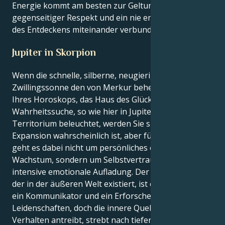
Energie kommt am besten zur Geltung, wenn
gegenseitiger Respekt und ein nie endendes Gefühl
des Entdeckens miteinander verbunden sind.
Jupiter in Skorpion
Wenn die schnelle, silberne, neugierige
Zwillingssonne den von Merkur beherrschten Sektor
Ihres Horoskops, das Haus des Glücks und der
Wahrheitssuche, so wie hier in Jupiters Skorpion-
Territorium beleuchtet, werden Sie spüren, dass
Expansion wahrscheinlich ist, aber für einen Löwen
geht es dabei nicht um persönliches oder finanzielles
Wachstum, sondern um Selbstvertrauen und
intensive emotionale Aufladung. Der Teil von Ihnen,
der in der äußeren Welt existiert, ist ein Lernender,
ein Kommunikator und ein Erforscher zahlloser
Leidenschaften, doch die innere Quelle, die Ihr
Verhalten antreibt, strebt nach tiefer Leidenschaft,