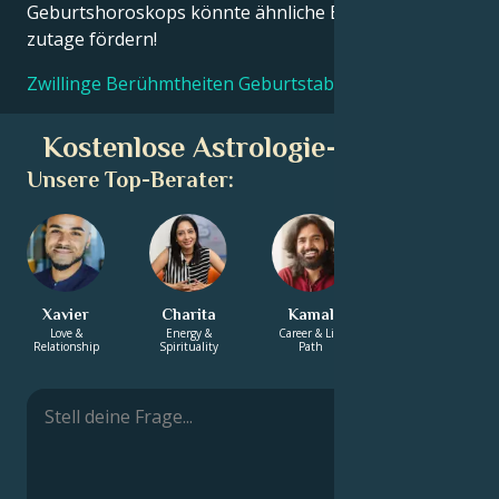
Geburtshoroskops könnte ähnliche Erkenntnisse
zutage fördern!
Zwillinge Berühmtheiten Geburtstabellen
Kostenlose Astrologie-Beratung
Unsere Top-Berater:
Xavier
Charita
Kamal
Rashmi
Love &
Energy &
Career & Life
Energy &
Relationship
Spirituality
Path
Spirituality