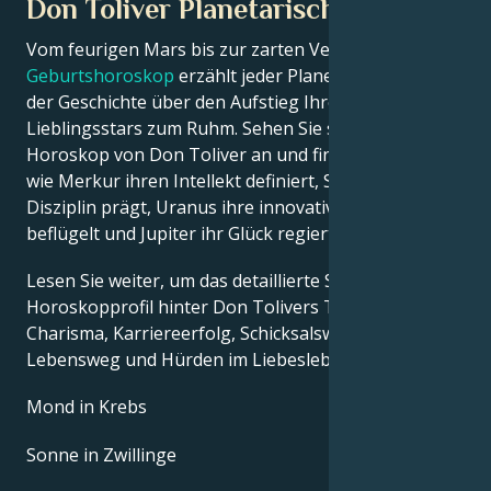
Don Toliver Planetarische Position
Vom feurigen Mars bis zur zarten Venus – in diesem
Geburtshoroskop
erzählt jeder Planet seinen Teil
der Geschichte über den Aufstieg Ihres
Lieblingsstars zum Ruhm. Sehen Sie sich das Astro-
Horoskop von Don Toliver an und finden Sie heraus,
wie Merkur ihren Intellekt definiert, Saturn ihre
Disziplin prägt, Uranus ihre innovativen Ideen
beflügelt und Jupiter ihr Glück regiert.
Lesen Sie weiter, um das detaillierte Sternzeichen-
Horoskopprofil hinter Don Tolivers Talent,
Charisma, Karriereerfolg, Schicksalswendungen,
Lebensweg und Hürden im Liebesleben zu erkunden.
Mond in Krebs
Sonne in Zwillinge