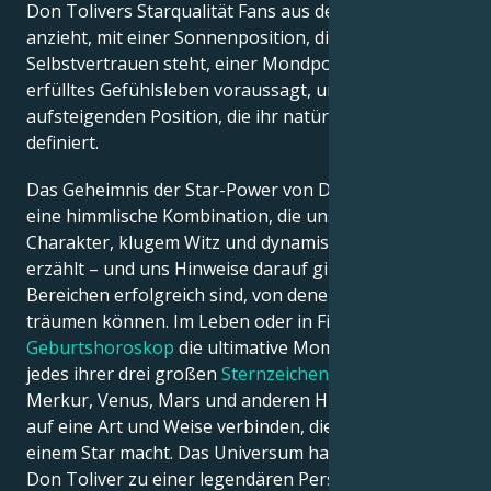
Don Tolivers Starqualität Fans aus der ganzen Welt
anzieht, mit einer Sonnenposition, die für
Selbstvertrauen steht, einer Mondposition, die ein
erfülltes Gefühlsleben voraussagt, und einer
aufsteigenden Position, die ihr natürliches Charisma
definiert.
Das Geheimnis der Star-Power von Don Toliver ist
eine himmlische Kombination, die uns von großem
Charakter, klugem Witz und dynamischer Präsenz
erzählt – und uns Hinweise darauf gibt, warum sie in
Bereichen erfolgreich sind, von denen andere nur
träumen können. Im Leben oder in Filmen ist ihr
Geburtshoroskop
die ultimative Momentaufnahme
jedes ihrer drei großen
Sternzeichen
, die sich mit
Merkur, Venus, Mars und anderen Himmelskörpern
auf eine Art und Weise verbinden, die eine Figur zu
einem Star macht. Das Universum hat alles getan, um
Don Toliver zu einer legendären Persönlichkeit zu