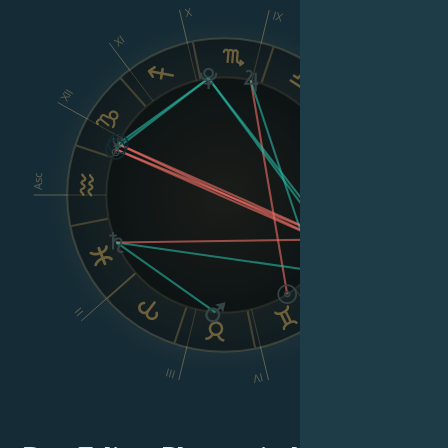
X
IX
XI
VIII
XII
Asc
Dsc
VI
II
V
III
IV