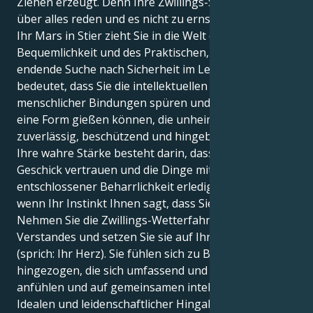
Ziehen erzeugt. Denn Ihre Zwillings-Sonne möchte
über alles reden und es nicht zu ernst nehmen. Aber
Ihr Mars in Stier zieht Sie in die Welt der
Bequemlichkeit und des Praktischen, in eine nie
endende Suche nach Sicherheit im Leben. Das
bedeutet, dass Sie die intellektuellen Tiefen
menschlicher Bindungen spüren und Ihre Energie in
eine Form gießen können, die unheimlich
zuverlässig, beschützend und hingebungsvoll ist.
Ihre wahre Stärke besteht darin, dass Sie auf Ihr
Geschick vertrauen und die Dinge mit sanfter, aber
entschlossener Beharrlichkeit erledigen können,
wenn Ihr Instinkt Ihnen sagt, dass Sie folgen sollen.
Nehmen Sie die Zwillings-Wetterfahne Ihres
Verstandes und setzen Sie sie auf Ihre Stier-Basis
(sprich: Ihr Herz). Sie fühlen sich zu Beziehungen
hingezogen, die sich umfassend und optimistisch
anfühlen und auf gemeinsamen intellektuellen
Idealen und leidenschaftlicher Hingabe beruhen. Ihre