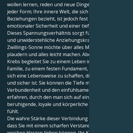
wollen lernen, reden und neue Dinge reizen Sie in
jeder Form; Ihre innere Welt, die sich auf
Beziehungen bezieht, ist jedoch fest verwurzelt in
emotionaler Sicherheit und einer tiefen Fürsorge.
Dieses Spannungsverhältnis sorgt für eine schöne
und unwiderstehliche Anziehungskraft. Ihre
Zwillings-Sonne möchte über alles Mögliche
plaudern und alles leicht machen. Aber Ihre Venus im
Krebs begleitet Sie zu einem Leben in Heim und
Familie, zu einem festen Fundament, zu dem Wunsch,
sich eine Lebensweise zu schaffen, die unbeschwert
und sicher ist. Sie können die Tiefe menschlicher
Verbundenheit und den einfühlsamen Raum
erfahren, durch den man sich auf eine intensive,
beruhigende, loyale und körperliche Weise geliebt
fühlt.
Die wahre Stärke dieser Verbindung besteht darin,
dass Sie mit einem scharfen Verstand und einem
weichen Herzen lieben können. Ihr Krebsherz bietet