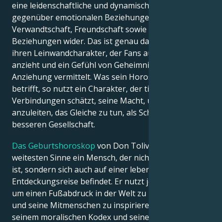
eine leidenschaftliche und dynamische Haltung
gegenüber emotionalen Beziehungen,
Verwandtschaft, Freundschaft sowie romantischen
Beziehungen wider. Das ist genau das Richtige für
ihren Leinwandcharakter, der Fans aus aller Welt
anzieht und ein Gefühl von Geheimnis und
Anziehung vermittelt. Was sein Horoskopprofil
betrifft, so nutzt ein Charakter, der tiefe
Verbindungen schätzt, seine Macht, um andere dazu
anzuleiten, das Gleiche zu tun, als Schritt zu einer
besseren Gesellschaft.
Das Geburtshoroskop
von Don Toliver ist im
weitesten Sinne ein Mensch, der nicht nur berühmt
ist, sondern sich auch auf einer lebenslangen
Entdeckungsreise befindet. Er nutzt jede Situation,
um einen Fußabdruck in der Welt zu hinterlassen
und seine Mitmenschen zu inspirieren, und bleibt
seinem moralischen Kodex und seinem religiösen