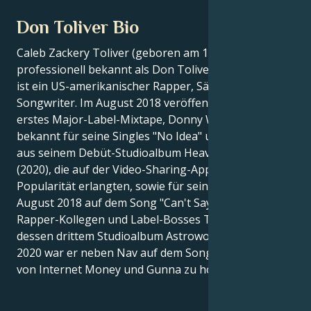
Don Toliver Bio
Caleb Zackery Toliver (geboren am 12. Juni 1994),
professionell bekannt als Don Toliver /dɑːn tˈɒlɪvər/,
ist ein US-amerikanischer Rapper, Sänger und
Songwriter. Im August 2018 veröffentlichte er sein
erstes Major-Label-Mixtape, Donny Womack. Er ist
bekannt für seine Singles "No Idea" und "After Party"
aus seinem Debüt-Studioalbum Heaven or Hell
(2020), die auf der Video-Sharing-App TikTok
Popularität erlangten, sowie für sein Feature im
August 2018 auf dem Song "Can't Say" seines
Rapper-Kollegen und Label-Bosses Travis Scott'aus
dessen drittem Studioalbum Astroworld. Im August
2020 war er neben Nav auf dem Song "Lemonade"
von Internet Money und Gunna zu hören.