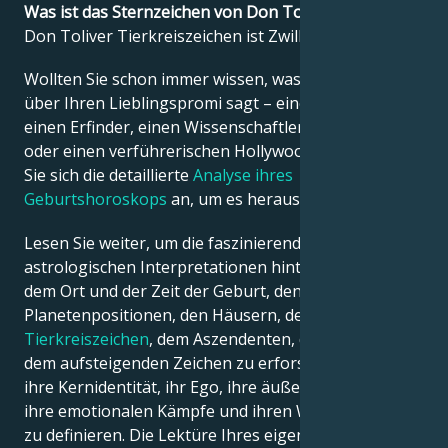
Was ist das Sternzeichen von Don Toliver?
Don Toliver Tierkreiszeichen ist Zwillinge.
Français
Wollten Sie schon immer wissen, was die Astrologie
über Ihren Lieblingspromi sagt – einen Politiker,
Português
einen Erfinder, einen Wissenschaftler, einen Musiker
oder einen verführerischen Hollywood-Star? Sehen
Sie sich die detaillierte
Analyse ihres
العربية
Geburtshoroskops
an, um es herauszufinden!
Lesen Sie weiter, um die faszinierenden
日本語
astrologischen Interpretationen hinter dem Datum,
dem Ort und der Zeit der Geburt, den
Planetenpositionen, den Häusern, dem
Tierkreiszeichen
, dem Aszendenten, dem Mond und
dem aufsteigenden Zeichen zu erforschen – und so
ihre Kernidentität, ihr Ego, ihre äußere Erscheinung,
ihre emotionalen Kämpfe und ihren Weg zum Erfolg
zu definieren. Die Lektüre Ihres eigenen