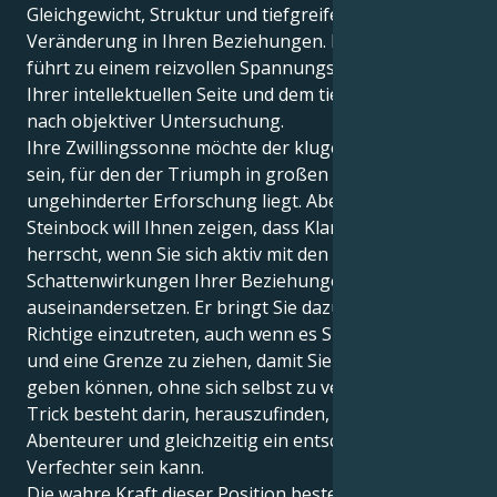
Gleichgewicht, Struktur und tiefgreifende
Veränderung in Ihren Beziehungen. Diese Paarung
führt zu einem reizvollen Spannungsfeld zwischen
Ihrer intellektuellen Seite und dem tiefen Wunsch
nach objektiver Untersuchung.
Ihre Zwillingssonne möchte der kluge Entdecker
sein, für den der Triumph in großen Ideen und
ungehinderter Erforschung liegt. Aber Ihr Uranus im
Steinbock will Ihnen zeigen, dass Klarheit nur dann
herrscht, wenn Sie sich aktiv mit den
Schattenwirkungen Ihrer Beziehungen
auseinandersetzen. Er bringt Sie dazu, für das
Richtige einzutreten, auch wenn es Sie verärgert,
und eine Grenze zu ziehen, damit Sie anderen etwas
geben können, ohne sich selbst zu verlieren. Der
Trick besteht darin, herauszufinden, wie man ein
Abenteurer und gleichzeitig ein entschlossener
Verfechter sein kann.
Die wahre Kraft dieser Position besteht darin, Ihre