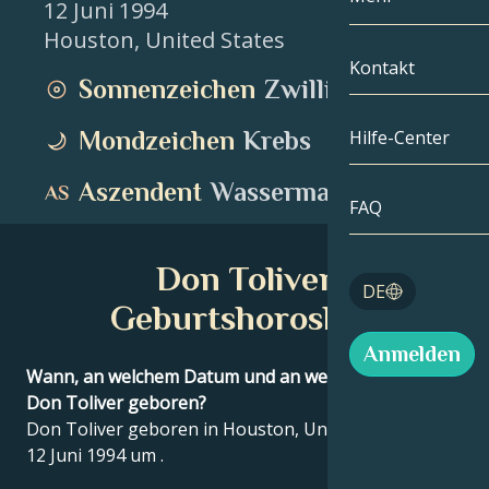
12 Juni 1994
Houston
,
United States
Zwillinge
Nach Datum
Kompatibilität
Kontakt
Sonnenzeichen
Zwillinge
Krebs
AstroKartogra
Mondologie
Mondzeichen
Krebs
Hilfe-Center
Löwe
Tarot
Aszendent
Wassermann
Jungfrau
FAQ
Engelszahlen
Waage
Don Toliver
Blog
DE
Skorpion
Geburtshoroskop
English
Anmelden
Schütze
Wann, an welchem Datum und an welchem Ort wurde
Don Toliver geboren?
Español
Don Toliver geboren in Houston, United States am
12 Juni 1994 um .
Deutsch