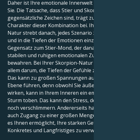
Daher ist Ihre emotionale Innenwelt sehr wichtig für
Sie. Die Tatsache, dass Stier und Skorpion
gegensätzliche Zeichen sind, trägt zum dynamischen
Charakter dieser Kombination bei. Ihre Skorpion-
Natur strebt danach, jedes Szenario zu kontrollieren
und in die Tiefen der Emotionen einzutauchen, im
Gegensatz zum Stier-Mond, der danach strebt, einen
stabilen und ruhigen emotionalen Zustand zu
bewahren. Bei Ihrer Skorpion-Natur geht es vor
allem darum, die Tiefen der Gefühle zu erforschen.
Das kann zu großen Spannungen auf der inneren
Ebene führen, denn obwohl Sie äußerlich ruhig
wirken, kann in Ihrem Inneren ein emotionaler
Sturm toben. Das kann den Stress, den Sie erleben,
noch verschlimmern. Andererseits haben Sie dadurch
auch Zugang zu einer großen Menge an Macht, die
es Ihnen ermöglicht, Ihre starken Gefühle in etwas
Konkretes und Langfristiges zu verwandeln.