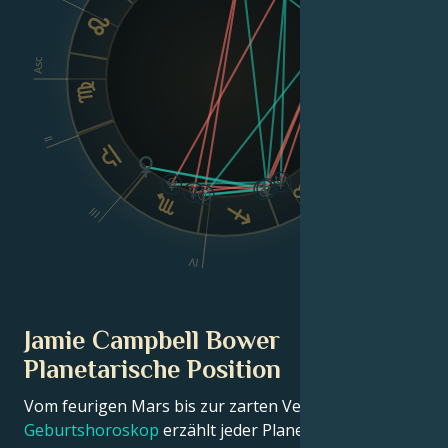
VIII
Asc
Dsc
II
VI
III
V
IV
Jamie Campbell Bower
Planetarische Position
Vom feurigen Mars bis zur zarten Venus – in diesem
Geburtshoroskop
erzählt jeder Planet seinen Teil