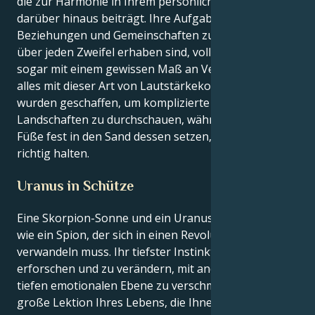
die zur Harmonie in Ihrem persönlichen Umfeld und
darüber hinaus beiträgt. Ihre Aufgabe ist es,
Beziehungen und Gemeinschaften zu entwickeln, die
über jeden Zweifel erhaben sind, voller Respekt und
sogar mit einem gewissen Maß an Vertrauen, aber
alles mit dieser Art von Lautstärkekontrolle. Sie
wurden geschaffen, um komplizierte emotionale
Landschaften zu durchschauen, während Sie Ihre
Füße fest in den Sand dessen setzen, was Sie für
richtig halten.
Uranus in Schütze
Eine Skorpion-Sonne und ein Uranus in Schütze sind
wie ein Spion, der sich in einen Revolutionsführer
verwandeln muss. Ihr tiefster Instinkt ist es, zu
erforschen und zu verändern, mit anderen auf einer
tiefen emotionalen Ebene zu verschmelzen. Aber die
große Lektion Ihres Lebens, die Ihnen Uranus