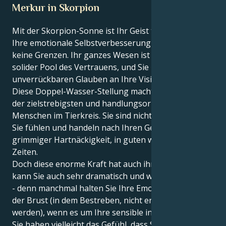
Merkur in Skorpion
Mit der Skorpion-Sonne ist Ihr Geist tiefgründig, und
Ihre emotionale Selbstverbesserung kennt wenig bis
keine Grenzen. Ihr ganzes Wesen ist ein dunkler und
solider Pool des Vertrauens, und Sie haben einen
unverrückbaren Glauben an Ihre Vision.
Diese Doppel-Wasser-Stellung macht Sie zu einem
der zielstrebigsten und handlungsorientiertesten
Menschen im Tierkreis. Sie sind nicht nur ein Denker;
Sie fühlen und handeln nach Ihren Gedanken mit
grimmiger Hartnäckigkeit, in guten wie in schlechten
Zeiten.
Doch diese enorme Kraft hat auch ihre Tücken. Sie
kann Sie auch sehr dramatisch und wachsam machen
- denn manchmal halten Sie Ihre Emotionen dicht an
der Brust (in dem Bestreben, nicht erdrückt zu
werden), wenn es um Ihre sensible innere Welt geht.
Sie haben vielleicht das Gefühl, dass Sie mit