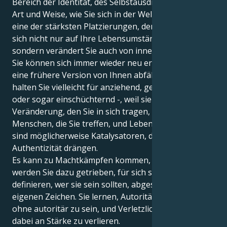
Bereich der Identität, des Selbstausdrucks und der
Art und Weise, wie Sie sich in der Welt zeigen. Dies ist
eine der stärksten Platzierungen, denn Pluto wirkt
sich nicht nur auf Ihre Lebensumstände aus,
sondern verändert Sie auch von innen heraus.
Sie können sich immer wieder neu erfinden, während
eine frühere Version von Ihnen abfällt. Andere
halten Sie vielleicht für anziehend, geheimnisvoll -
oder sogar einschüchternd -, weil sie den Grad der
Veränderung, den Sie in sich tragen, wahrnehmen.
Menschen, die Sie treffen, und Lebenserfahrungen
sind möglicherweise Katalysatoren, die Sie zu mehr
Authentizität drängen.
Es kann zu Machtkämpfen kommen, aber meistens
werden Sie dazu getrieben, für sich selbst zu
definieren, wer sie sein sollten, abgesehen von ihren
eigenen Zeichen. Sie lernen, Autorität zu verkörpern,
ohne autoritär zu sein, und Verletzlichkeit, ohne
dabei an Stärke zu verlieren.