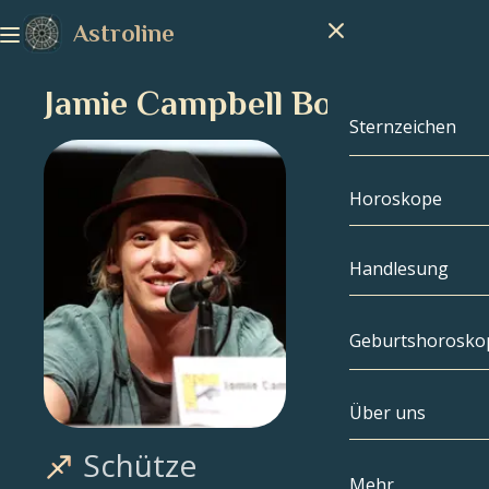
Astroline
Jamie Campbell Bower
Sternzeichen
Horoskope
Sternzeichen
Steinbock
Handlesung
Wassermann
Geburtshorosko
Fische
Über uns
Geburtshoros
Widder
Schütze
Stier
Berühmtheite
Mehr