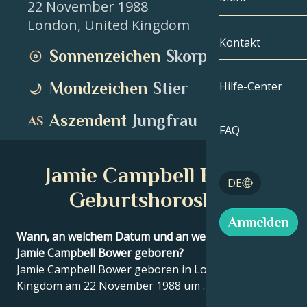
22 November 1988
London
,
United Kingdom
Zwillinge
Nach Datum
Kompatibilität
Kontakt
Sonnenzeichen
Skorpion
Krebs
AstroKartogra
Mondologie
Mondzeichen
Stier
Hilfe-Center
Löwe
Tarot
Aszendent
Jungfrau
Jungfrau
FAQ
Engelszahlen
Waage
Jamie Campbell Bower
Blog
DE
Skorpion
Geburtshoroskop
English
Anmelden
Schütze
Wann, an welchem Datum und an welchem Ort wurde
Jamie Campbell Bower geboren?
Español
Jamie Campbell Bower geboren in London, United
Kingdom am 22 November 1988 um .
Deutsch