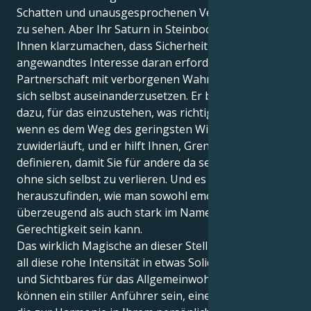
Schatten und unausgesprochenen Vereinbarungen
zu sehen. Aber Ihr Saturn in Steinbock ist hier, um
Ihnen klarzumachen, dass Sicherheit ein
angewandtes Interesse daran erfordert, sich in einer
Partnerschaft mit verborgenen Wahrheiten über
sich selbst auseinanderzusetzen. Er bringt Sie auch
dazu, für das einzustehen, was richtig ist, selbst
wenn es dem Weg des geringsten Widerstandes
zuwiderläuft, und er hilft Ihnen, Grenzen zu
definieren, damit Sie für andere da sein können,
ohne sich selbst zu verlieren. Und es geht darum,
herauszufinden, wie man sowohl emotional
überzeugend als auch stark im Namen der
Gerechtigkeit sein kann.
Das wirklich Magische an dieser Stellung ist, dass sie
all diese rohe Intensität in etwas Solides, Greifbares
und Sichtbares für das Allgemeinwohl verwandelt. Sie
können ein stiller Anführer sein, eine starke Stimme,