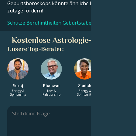
Geburtshoroskops könnte ähnliche Erkenntnisse
zutage fördern!
Schütze Berühmtheiten Geburtstabellen
Kostenlose Astrologie-Beratung
Unsere Top-Berater:
Suraj
Bhaswar
Zaniah
Astrid
Energy &
Love &
Energy &
Love &
Spirituality
Relationship
Spirituality
Relationship