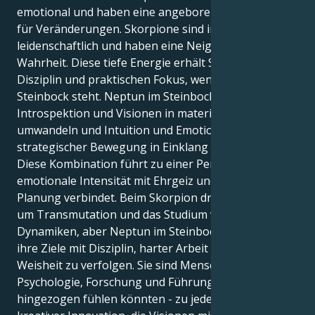
emotional und haben eine angeborene Motivation
für Veränderungen. Skorpione sind intuitiv,
leidenschaftlich und haben eine Neigung zur
Wahrheit. Diese tiefe Energie erhält Struktur,
Disziplin und praktischen Fokus, wenn Neptun im
Steinbock steht. Neptun im Steinbock möchte
Introspektion und Visionen in materielle Ergebnisse
umwandeln und Intuition und Emotionen mit
strategischer Bewegung in Einklang bringen.
Diese Kombination führt zu einer Person, die eine
emotionale Intensität mit Ehrgeiz und kaltblütiger
Planung verbindet. Beim Skorpion dreht sich alles
um Transmutation und das Studium verborgener
Dynamiken, aber Neptun im Steinbock ermutigt sie,
ihre Ziele mit Disziplin, harter Arbeit und praktischer
Weisheit zu verfolgen. Sie sind Menschen, die sich zu
Psychologie, Forschung und Führungsarbeit
hingezogen fühlen könnten - zu jeder Form von