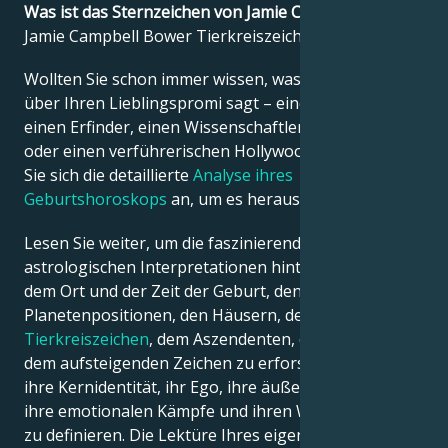
Was ist das Sternzeichen von Jamie Campbell Bower?
Jamie Campbell Bower Tierkreiszeichen ist Skorpion.
Français
Wollten Sie schon immer wissen, was die Astrologie
über Ihren Lieblingspromi sagt – einen Politiker,
Português
einen Erfinder, einen Wissenschaftler, einen Musiker
oder einen verführerischen Hollywood-Star? Sehen
Sie sich die detaillierte
Analyse ihres
العربية
Geburtshoroskops
an, um es herauszufinden!
Lesen Sie weiter, um die faszinierenden
日本語
astrologischen Interpretationen hinter dem Datum,
dem Ort und der Zeit der Geburt, den
Planetenpositionen, den Häusern, dem
Tierkreiszeichen
, dem Aszendenten, dem Mond und
dem aufsteigenden Zeichen zu erforschen – und so
ihre Kernidentität, ihr Ego, ihre äußere Erscheinung,
ihre emotionalen Kämpfe und ihren Weg zum Erfolg
zu definieren. Die Lektüre Ihres eigenen