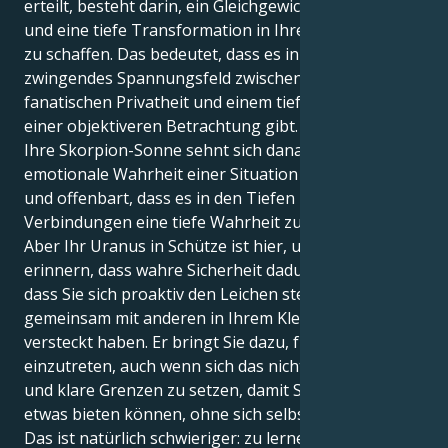
erteilt, besteht darin, ein Gleichgewicht, eine Struktur
und eine tiefe Transformation in Ihren Beziehungen
zu schaffen. Das bedeutet, dass es in Ihnen ein
zwingendes Spannungsfeld zwischen einer fast
fanatischen Privatheit und einem tiefen Drang zu
einer objektiveren Betrachtung gibt.
Ihre Skorpion-Sonne sehnt sich danach, die
emotionale Wahrheit einer Situation zu erfahren,
und offenbart, dass es in den Tiefen und stillen
Verbindungen eine tiefe Wahrheit zu finden gibt.
Aber Ihr Uranus in Schütze ist hier, um Sie daran zu
erinnern, dass wahre Sicherheit dadurch entsteht,
dass Sie sich proaktiv den Leichen stellen, die Sie
gemeinsam mit anderen in Ihrem Kleiderschrank
versteckt haben. Er bringt Sie dazu, für das Richtige
einzutreten, auch wenn sich das nicht gut anfühlt,
und klare Grenzen zu setzen, damit Sie anderen
etwas bieten können, ohne sich selbst zu opfern.
Das ist natürlich schwieriger: zu lernen, sowohl eine