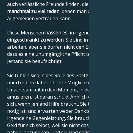
auch verlässliche Freunde finden, die vielleicht
manchmal zu viel reden
, denen man aber im
Allgemeinen vertrauen kann.
Diese Menschen
hassen es,
in irgendeiner Weise
eingeschränkt zu werden
. Sie sind in der Lage, viel zu
arbeiten, aber sie dürfen nicht den Eindruck haben,
dass es eine unumgängliche Pflicht ist und dass
jemand sie beaufsichtigt.
Sie fühlen sich in der Rolle des Gastgebers wohl und
übertreiben daher oft ihre Möglichkeiten. Ihre
Unachtsamkeit in dem Moment, in dem sie sich
amüsieren, ist daran schuld. Ähnlich verhalten sie
sich, wenn jemand Hilfe braucht. Sie tun sofort, was
nötig ist, und erwarten weder Dankbarkeit noch
irgendeine Gegenleistung. Sie brauchen nicht viel
Geld für sich selbst, weil sie nicht das Bedürfnis
haben, anzugeben, und sie sind definitiv keine