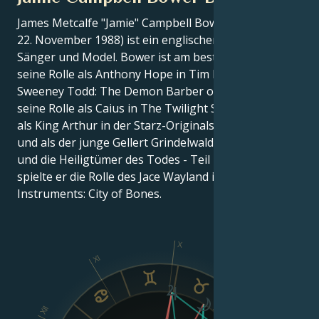
James Metcalfe "Jamie" Campbell Bower (geboren am
22. November 1988) ist ein englischer Schauspieler,
Sänger und Model. Bower ist am besten bekannt für
seine Rolle als Anthony Hope in Tim Burtons
Sweeney Todd: The Demon Barber of Fleet Street,
seine Rolle als Caius in The Twilight Saga, seine Rolle
als King Arthur in der Starz-Originalserie Camelot
und als der junge Gellert Grindelwald in Harry Potter
und die Heiligtümer des Todes - Teil 1. Im Jahr 2013
spielte er die Rolle des Jace Wayland in The Mortal
Instruments: City of Bones.
X
XI
IX
XII