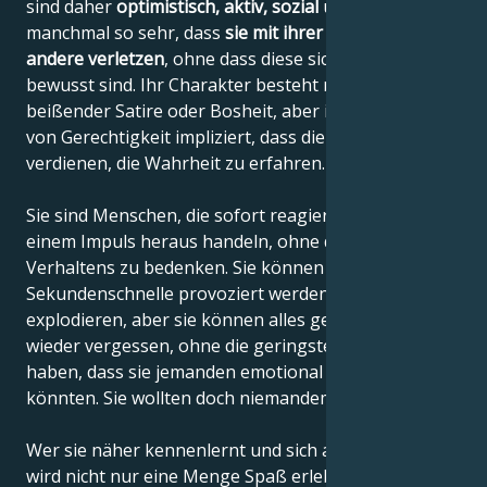
sind daher
optimistisch, aktiv, sozial
und sehr ehrlich,
manchmal so sehr, dass
sie mit ihrer Direktheit
andere verletzen
, ohne dass diese sich dessen
bewusst sind. Ihr Charakter besteht nicht aus
beißender Satire oder Bosheit, aber ihre Vorstellung
von Gerechtigkeit impliziert, dass die Menschen es
verdienen, die Wahrheit zu erfahren.
Sie sind Menschen, die sofort reagieren und oft aus
einem Impuls heraus handeln, ohne die Folgen ihres
Verhaltens zu bedenken. Sie können in
Sekundenschnelle provoziert werden und
explodieren, aber sie können alles genauso schnell
wieder vergessen, ohne die geringste Ahnung zu
haben, dass sie jemanden emotional verletzt haben
könnten. Sie wollten doch niemandem schaden, oder?
Wer sie näher kennenlernt und sich an sie gewöhnt,
wird nicht nur eine Menge Spaß erleben, sondern