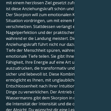
mit einem herzlosen Ziel gesetzt zufrieden. Sicherlich
ist diese Anziehungskraft schön und faszinierend.
Der Skorpion will zum emotionalen Kern einer
Situation vordringen, um mit einem Partner zu
verschmelzen. Stattdessen verlangt er eine Welt der
Nagelperfektion und der praktischen Endspiele,
während er die Landung meistert. Diese
Anziehungskraft führt nicht nur dazu, dass Sie die
Tiefe der Menschheit spüren, während Sie
emotionale Tiefe teilen. Sie gibt Ihnen auch die
Fähigkeit, Ihre Energie auf eine Art und Weise
auszudrücken, die transformativ und unglaublich
sicher und liebevoll ist. Diese Kombination
ermöglicht es Ihnen, mit unglaublicher
Entschlossenheit nach Ihrer Intuition zu handeln und
Dinge zu verwirklichen. Der Antrieb des
Wassermanns gibt dem Skorpion in deiner Richtung
die Intensität der Intensität und die oberste Priorität
der Absicht. Du wünschst dir eine Leidenschaft, die