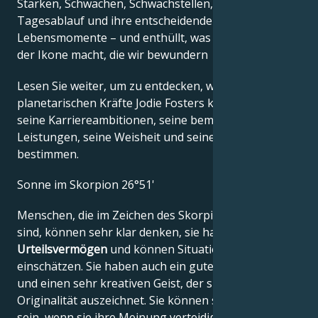
Stärken, Schwächen, Schwachstellen, ihren
Tagesablauf und ihre entscheidenden
Lebensmomente – und enthüllt, was genau sie zu
der Ikone macht, die wir bewundern
Lesen Sie weiter, um zu entdecken, wie die
planetarischen Kräfte Jodie Fosters kreatives Genie,
seine Karriereambitionen, seine bemerkenswerten
Leistungen, seine Weisheit und seinen Witz
bestimmen.
Sonne im Skorpion 26°51'
Menschen, die im Zeichen des Skorpions geboren
sind, können sehr klar denken, sie haben ein
gutes
Urteilsvermögen
und können Situationen sehr gut
einschätzen. Sie haben auch ein gutes Gedächtnis
und einen sehr kreativen Geist, der sich durch seine
Originalität auszeichnet. Sie können sehr hartnäckig
sein, wenn sie ihre Meinung verteidigen. Der Grund