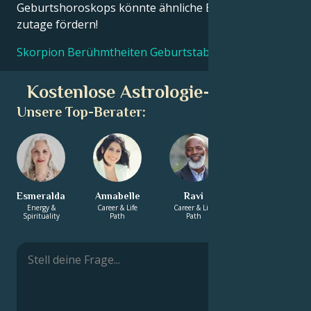
Geburtshoroskops könnte ähnliche Erkenntnisse
zutage fördern!
Skorpion Berühmtheiten Geburtstabellen
Kostenlose Astrologie-Beratung
Unsere Top-Berater:
Esmeralda
Annabelle
Ravi
Aleesha
Energy &
Career & Life
Career & Life
Energy &
Spirituality
Path
Path
Spirituality