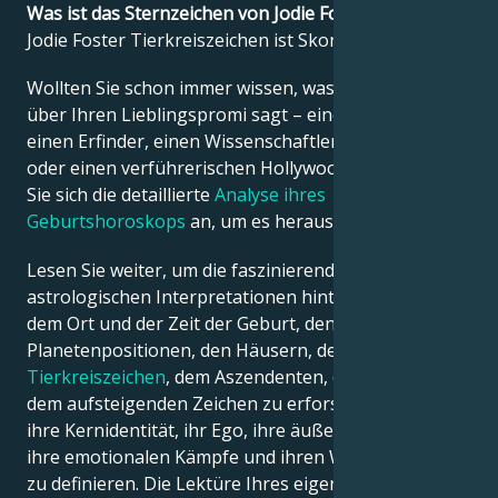
Was ist das Sternzeichen von Jodie Foster?
Jodie Foster Tierkreiszeichen ist Skorpion.
Français
Wollten Sie schon immer wissen, was die Astrologie
über Ihren Lieblingspromi sagt – einen Politiker,
Português
einen Erfinder, einen Wissenschaftler, einen Musiker
oder einen verführerischen Hollywood-Star? Sehen
Sie sich die detaillierte
Analyse ihres
العربية
Geburtshoroskops
an, um es herauszufinden!
Lesen Sie weiter, um die faszinierenden
日本語
astrologischen Interpretationen hinter dem Datum,
dem Ort und der Zeit der Geburt, den
Planetenpositionen, den Häusern, dem
Tierkreiszeichen
, dem Aszendenten, dem Mond und
dem aufsteigenden Zeichen zu erforschen – und so
ihre Kernidentität, ihr Ego, ihre äußere Erscheinung,
ihre emotionalen Kämpfe und ihren Weg zum Erfolg
zu definieren. Die Lektüre Ihres eigenen