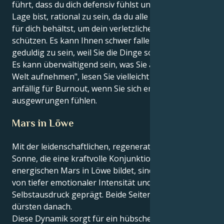
führt, dass du dich defensiv fühlst und nicht in der
Lage bist, rational zu sein, da du alle zarten Gefühle
für dich behältst, um dein verletzliches Inneres zu
schützen. Es kann Ihnen schwer fallen, emotional
geduldig zu sein, weil Sie die Dinge so tief empfinden.
Es kann überwältigend sein, was Sie alles von der
Welt aufnehmen", lesen Sie vielleicht und fühlen sich
anfällig für Burnout, wenn Sie sich emotional
ausgewrungen fühlen.
Mars in Löwe
Mit der leidenschaftlichen, regenerativen Skorpion-
Sonne, die eine kraftvolle Konjunktion mit dem
energischen Mars in Löwe bildet, sind Ihre Antriebe
von tiefer emotionaler Intensität und dramatischem
Selbstausdruck geprägt. Beide Seiten von Ihnen
dürsten danach.
Diese Dynamik sorgt für ein hübsches und