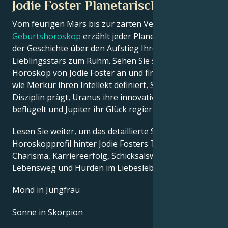
Jodie Foster Planetarische Position
Vom feurigen Mars bis zur zarten Venus – in diesem
Geburtshoroskop
erzählt jeder Planet seinen Teil
der Geschichte über den Aufstieg Ihres
Lieblingsstars zum Ruhm. Sehen Sie sich das Astro-
Horoskop von Jodie Foster an und finden Sie heraus,
wie Merkur ihren Intellekt definiert, Saturn ihre
Disziplin prägt, Uranus ihre innovativen Ideen
beflügelt und Jupiter ihr Glück regiert.
Lesen Sie weiter, um das detaillierte Sternzeichen-
Horoskopprofil hinter Jodie Fosters Talent,
Charisma, Karriereerfolg, Schicksalswendungen,
Lebensweg und Hürden im Liebesleben zu erkunden.
Mond in Jungfrau
Sonne in Skorpion