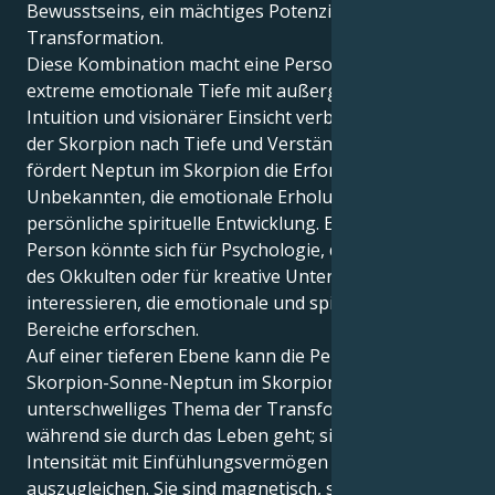
Bewusstseins, ein mächtiges Potenzial für
Transformation.
Diese Kombination macht eine Person aus, die
extreme emotionale Tiefe mit außergewöhnlicher
Intuition und visionärer Einsicht verbindet. Während
der Skorpion nach Tiefe und Verständnis strebt,
fördert Neptun im Skorpion die Erforschung des
Unbekannten, die emotionale Erholung und die
persönliche spirituelle Entwicklung. Eine solche
Person könnte sich für Psychologie, die Erforschung
des Okkulten oder für kreative Unternehmungen
interessieren, die emotionale und spirituelle
Bereiche erforschen.
Auf einer tieferen Ebene kann die Person mit
Skorpion-Sonne-Neptun im Skorpion ein
unterschwelliges Thema der Transformation haben,
während sie durch das Leben geht; sie lernt, ihre
Intensität mit Einfühlungsvermögen und Weisheit
auszugleichen. Sie sind magnetisch, sie können sich