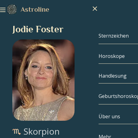
Astroline
Jodie Foster
Sternzeichen
Horoskope
Sternzeichen
Steinbock
Handlesung
Wassermann
Geburtshorosko
Fische
Über uns
Geburtshoros
Widder
Skorpion
Stier
Berühmtheite
Mehr