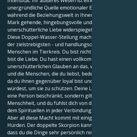
Intensität. Ihr äußeres Wesen ist eine
unergründliche Quelle emotionaler Ermutigung,
während die Beziehungswelt in Ihnen dieselbe bis ins
Mark gehende, hingebungsvolle und
unerschütterliche Liebe widerspiegelt.
Diese Doppel-Wasser-Stellung macht Sie zu einem
der zielstrebigsten - und handlungsorientiertesten -
Menschen im Tierkreis. Du bist nicht nur verliebt, du
bist die Liebe. Du hast einen vollkommenen und
unerschütterlichen Glauben an das, was du glaubst,
und die Menschen, die du liebst, bedeuten dir alles,
da du ihnen gegenüber loyal bist und alles tun
würdest, um sie zu schützen. Deine Liebe ist nicht auf
eine Person beschränkt, sondern gilt der ganzen
Menschheit, und du fühlst dich von der Magie und
dem Spirituellen in jeder Verbindung angezogen.
Aber all diese Macht kommt mit einigen großen
Hürden. Der doppelte Skorpion kann dazu führen,
dass du die Dinge sehr persönlich nimmst, was dazu