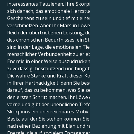
interessantes Tauziehen. Ihre Skorpion-Sonne sehnt
sich danach, das emotionale Herzstück des
Geschehens zu sein und tief mit einem Partner zu
verschmelzen. Aber Ihr Mars in Löwe zieht Sie in ein
Reich der übertriebenen Leistung, der Kühnheit und
des chronischen Bedürfnisses, ein Star zu sein. Sie
sind in der Lage, die emotionalen Tiefen
menschlicher Verbundenheit zu erleben und Ihre
Energie in einer Weise auszudrücken, die fantastisch
zuverlässig, beschützend und hingebungsvoll ist.
Die wahre Stärke und Kraft dieser Kombination liegt
in Ihrer Hartnäckigkeit, denn Sie bestehen einfach
darauf, das zu bekommen, was Sie sehen, indem Sie
den ersten Schritt machen. Ihr Löwe drängt nach
vorne und gibt der unendlichen Tiefe Ihres
Skorpions ein unerreichbares Motiv und eine feurige
Basis, auf der Sie stehen können. Sie sehnen sich
nach einer Beziehung mit Elan und reichlich positiver
Energie, die auf sozialem Engagement und großer