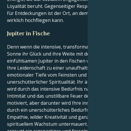
Loyalität beruht. Gegenseitiger Respekt und der Sinn
für Entdeckungen ist der Ort, an dem Ihre Energie
wirklich hochfliegen kann.
Jupiter in Fische
Denn wenn die intensive, transformative Skorpion-
Sonne ihr Glück und ihre Weite mit dem visionären,
einfühlsamen Jupiter in den Fischen verbindet, wird
Ihre Leidenschaft zu einer unaufhaltsamen Flutwelle
emotionaler Tiefe vom Feinsten und
unerschütterlicher Spiritualität. Ihr äußeres Selbst
wird durch das intensive Bedürfnis nach Nähe und
Intimität und das unstillbare Feuer der Leidenschaft
motiviert, aber darunter wird Ihre innere Motivation
durch ein unerschütterliches Bedürfnis nach
Empathie, wilder Kreativität und ganzheitlichem,
spirituellem Wachstum untermauert. Dieser Kontrast
erzeugt ein eigenartiges und fesselndes Tauziehen.