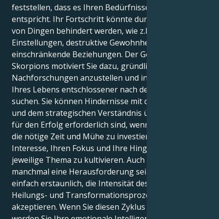
feststellen, dass es Ihren Bedürfnissen nicht mehr
entspricht. Ihr Fortschritt könnte durch eine Vielzahl
von Dingen behindert werden, wie z.B. giftige
Einstellungen, destruktive Gewohnheiten und
einschränkende Beziehungen. Der Geist des
Skorpions motiviert Sie dazu, gründlichere
Nachforschungen anzustellen und in allen Bereichen
Ihres Lebens entschlossener nach der Wahrheit zu
suchen. Sie können Hindernisse mit der Ausdauer
und dem strategischen Verständnis überwinden, die
für den Erfolg erforderlich sind, wenn Sie bereit sind,
die nötige Zeit und Mühe zu investieren, um Ihr
Interesse, Ihren Fokus und Ihre Hingabe für das
jeweilige Thema zu kultivieren. Auch wenn es
manchmal eine Herausforderung sein mag, ist es
einfach erstaunlich, die Intensität des tiefgreifenden
Heilungs- und Transformationsprozesses zu
akzeptieren. Wenn Sie diesen Zyklus fortsetzen,
werden Sie Ihre emotionale Intelligenz, Ihre Intuition