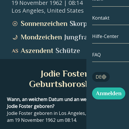
19 November 1962
| 08:14
Los Angeles
,
United States
Zwillinge
Nach Datum
Kompatibilität
Kontakt
Sonnenzeichen
Skorpion
Krebs
AstroKartogra
Mondologie
Mondzeichen
Jungfrau
Hilfe-Center
Löwe
Tarot
Aszendent
Schütze
Jungfrau
FAQ
Engelszahlen
Waage
Jodie Foster
Blog
DE
Skorpion
Geburtshoroskop
English
Anmelden
Schütze
Wann, an welchem Datum und an welchem Ort wurde
Jodie Foster geboren?
Español
Jodie Foster geboren in Los Angeles, United States
am 19 November 1962 um 08:14.
Deutsch