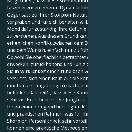
Möglichkeit, dass diese Kombination zu einer
faszinierenden inneren Dynamik führen wird. Im
Gegensatz zu Ihrer Skorpion-Natur, die Ihre Gefühle
vergraben und für sich behalten will, ist Ihr Jungfrau-
Mond dafür zuständig, Ihre Gefühle zu ordnen und
zu verstehen. Aus diesem Grund kann es zu einem
erheblichen Konflikt zwischen dem Drang zu denken
und dem Wunsch, einfach nur zu fühlen, kommen.
Obwohl Sie oberflächlich betrachtet den Eindruck
erwecken, zurückhaltend und ruhig zu sein, haben
Sie in Wirklichkeit einen ruhelosen Geist, der ständig
versucht, sich einen Reim auf die komplizierte
emotionale Umgebung zu machen, in der Sie sich
befinden. Das heißt, dass diese Kombination auch
sehr viel Kraft besitzt. Der Jungfrau-Mond verschafft
Ihnen einen dringend benötigten konzeptionellen
und praktischen Rahmen, was für Ihre starke
Skorpion-Persönlichkeit sehr vorteilhaft ist. Sie
können eine praktische Methode entdecken, um