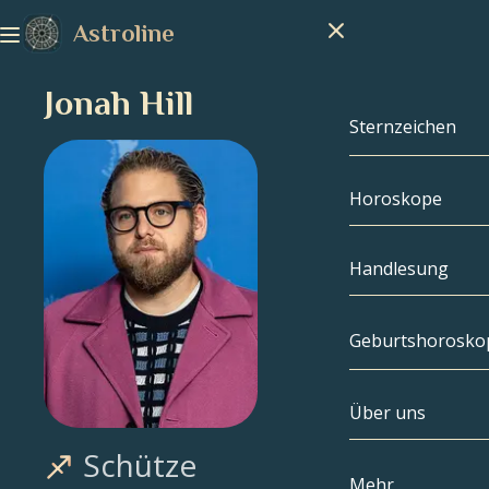
Astroline
Jonah Hill
Sternzeichen
Horoskope
Sternzeichen
Steinbock
Handlesung
Wassermann
Geburtshorosko
Fische
Über uns
Geburtshoros
Widder
Schütze
Stier
Berühmtheite
Mehr