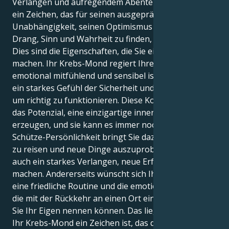
Verlangen und aufregendem Abenteuer. Schütze ist
ein Zeichen, das für seinen ausgeprägten Sinn für
Unabhängigkeit, seinen Optimismus und seinen
Drang, Sinn und Wahrheit zu finden, bekannt ist.
Dies sind die Eigenschaften, die Sie einzigartig
machen. Ihr Krebs-Mond regiert Ihre innere Welt, die
emotional mitfühlend und sensibel ist. Sie braucht
ein starkes Gefühl der Sicherheit und Zugehörigkeit,
um richtig zu funktionieren. Diese Kombination hat
das Potenzial, eine einzigartige innere Dynamik zu
erzeugen, und sie kann es immer noch tun. Ihre
Schütze-Persönlichkeit bringt Sie dazu, aktiv zu sein,
zu reisen und neue Dinge auszuprobieren. Sie haben
auch ein starkes Verlangen, neue Erfahrungen zu
machen. Andererseits wünscht sich Ihr Krebs-Mond
eine friedliche Routine und die emotionale Sicherheit,
die mit der Rückkehr an einen Ort einhergeht, den
Sie Ihr Eigen nennen können. Das liegt daran, dass
Ihr Krebs-Mond ein Zeichen ist, das den Mond