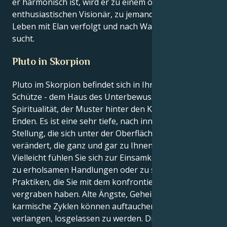
er harmonisch ist, wird er zu einem optimistischen,
enthusiastischen Visionär, zu jemandem, der das
Leben mit Elan verfolgt und nach Wahrheit und Sinn
sucht.
Pluto in Skorpion
Pluto im Skorpion befindet sich in Ihrem 12. Haus,
Schütze - dem Haus des Unterbewusstseins, der
Spiritualität, der Muster hinter den Kulissen und der
Enden. Es ist eine sehr tiefe, nach innen gerichtete
Stellung, die sich unter der Oberfläche auf eine Weise
verändert, die ganz und gar zu Ihnen passt.
Vielleicht fühlen Sie sich zur Einsamkeit hingezogen,
zu erholsamen Handlungen oder zu spirituellen
Praktiken, die Sie mit dem konfrontieren, was Sie
vergraben haben. Alte Ängste, Geheimnisse oder
karmische Zyklen können auftauchen und danach
verlangen, losgelassen zu werden. Diese