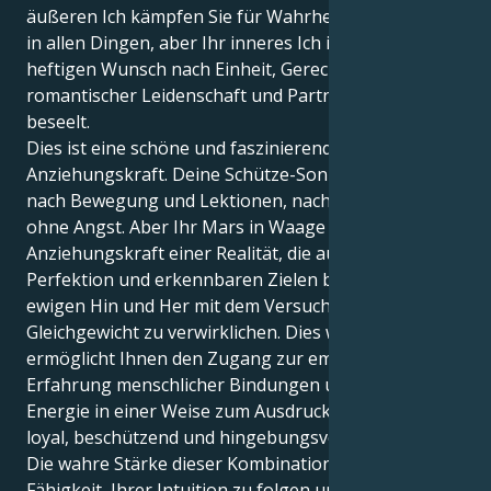
äußeren Ich kämpfen Sie für Wahrheit und Freiheit
in allen Dingen, aber Ihr inneres Ich ist von einem
heftigen Wunsch nach Einheit, Gerechtigkeit,
romantischer Leidenschaft und Partnerschaft
beseelt.
Dies ist eine schöne und faszinierende
Anziehungskraft. Deine Schütze-Sonne sehnt sich
nach Bewegung und Lektionen, nach Wachstum
ohne Angst. Aber Ihr Mars in Waage führt Sie in die
Anziehungskraft einer Realität, die auf konkreter
Perfektion und erkennbaren Zielen beruht, in einem
ewigen Hin und Her mit dem Versuch, das perfekte
Gleichgewicht zu verwirklichen. Dies wiederum
ermöglicht Ihnen den Zugang zur emotionalen
Erfahrung menschlicher Bindungen und bringt Ihre
Energie in einer Weise zum Ausdruck, die erstaunlich
loyal, beschützend und hingebungsvoll sein kann.
Die wahre Stärke dieser Kombination ist Ihre
Fähigkeit, Ihrer Intuition zu folgen und die Dinge mit