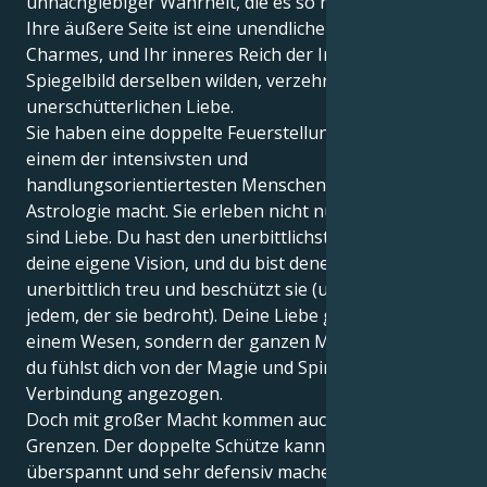
unnachgiebiger Wahrheit, die es so nicht mehr gibt.
Ihre äußere Seite ist eine unendliche Quelle des
Charmes, und Ihr inneres Reich der Inspiration ist ein
Spiegelbild derselben wilden, verzehrenden,
unerschütterlichen Liebe.
Sie haben eine doppelte Feuerstellung, was Sie zu
einem der intensivsten und
handlungsorientiertesten Menschen in der
Astrologie macht. Sie erleben nicht nur Liebe, Sie
sind Liebe. Du hast den unerbittlichsten Glauben an
deine eigene Vision, und du bist denen, die du liebst,
unerbittlich treu und beschützt sie (und Gott helfe
jedem, der sie bedroht). Deine Liebe gilt nicht nur
einem Wesen, sondern der ganzen Menschheit, und
du fühlst dich von der Magie und Spiritualität jeder
Verbindung angezogen.
Doch mit großer Macht kommen auch große
Grenzen. Der doppelte Schütze kann dich sehr
überspannt und sehr defensiv machen, denn du