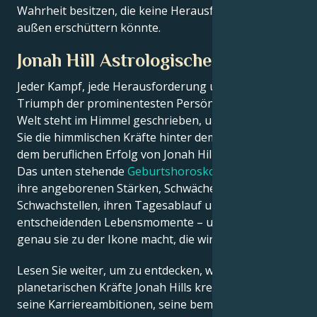
Wahrheit besitzen, die keine Herausforderung von
außen erschüttern könnte.
Jonah Hill Astrologisches Porträt
Jeder Kampf, jede Herausforderung und jeder
Triumph der prominentesten Persönlichkeiten der
Welt steht im Himmel geschrieben, und jetzt können
Sie die himmlischen Kräfte hinter dem Charme und
dem beruflichen Erfolg von Jonah Hill entschlüsseln.
Das unten stehende
Geburtshoroskop
beschreibt
ihre angeborenen Stärken, Schwächen,
Schwachstellen, ihren Tagesablauf und ihre
entscheidenden Lebensmomente – und enthüllt, was
genau sie zu der Ikone macht, die wir bewundern
Lesen Sie weiter, um zu entdecken, wie die
planetarischen Kräfte Jonah Hills kreatives Genie,
seine Karriereambitionen, seine bemerkenswerten