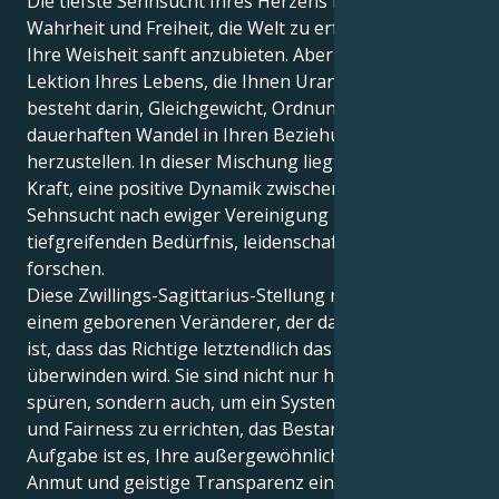
Die tiefste Sehnsucht Ihres Herzens ist die nach
Wahrheit und Freiheit, die Welt zu erforschen und
Ihre Weisheit sanft anzubieten. Aber die große
Lektion Ihres Lebens, die Ihnen Uranus erteilt,
besteht darin, Gleichgewicht, Ordnung und einen
dauerhaften Wandel in Ihren Beziehungen
herzustellen. In dieser Mischung liegt eine große
Kraft, eine positive Dynamik zwischen Ihrer
Sehnsucht nach ewiger Vereinigung und dem ebenso
tiefgreifenden Bedürfnis, leidenschaftslos zu
forschen.
Diese Zwillings-Sagittarius-Stellung macht Sie zu
einem geborenen Veränderer, der davon überzeugt
ist, dass das Richtige letztendlich das Falsche
überwinden wird. Sie sind nicht nur hier, um Dinge zu
spüren, sondern auch, um ein System der Gleichheit
und Fairness zu errichten, das Bestand hat. Ihre
Aufgabe ist es, Ihre außergewöhnliche soziale
Anmut und geistige Transparenz einzusetzen, um