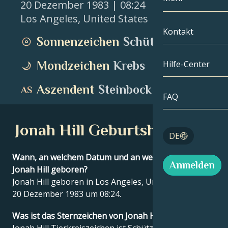
20 Dezember 1983
| 08:24
Los Angeles
,
United States
Zwillinge
Nach Datum
Kompatibilität
Kontakt
Sonnenzeichen
Schütze
Krebs
AstroKartogra
Mondologie
Mondzeichen
Krebs
Hilfe-Center
Löwe
Tarot
Aszendent
Steinbock
Jungfrau
FAQ
Engelszahlen
Waage
Jonah Hill Geburtshoroskop
Blog
DE
Skorpion
English
Wann, an welchem Datum und an welchem Ort wurde
Anmelden
Schütze
Jonah Hill geboren?
Jonah Hill geboren in Los Angeles, United States am
Español
20 Dezember 1983 um 08:24.
Was ist das Sternzeichen von Jonah Hill?
Deutsch