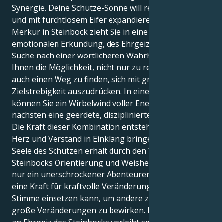
Synergie. Deine Schütze-Sonne will reisen, lernen
und mit furchtlosem Eifer expandieren. Aber Ihr
Merkur in Steinbock zieht Sie in eine Welt der
emotionalen Erkundung, des Ehrgeizes und der
Suche nach einer wörtlicheren Wahrheit. Dies gibt
Ihnen die Möglichkeit, nicht nur zu reisen, sondern
auch einen Weg zu finden, sich mit größerer
Zielstrebigkeit auszudrücken. In einem Moment
können Sie ein Wirbelwind voller Energie sein, im
nächsten eine geerdete, disziplinierte Kraft.
Die Kraft dieser Kombination entsteht, wenn Sie
Herz und Verstand in Einklang bringen können. Die
Seele des Schützen erhält durch den Verstand des
Steinbocks Orientierung und Weisheit. Sie sind nicht
nur ein unerschrockener Abenteurer, sondern auch
eine Kraft für kraftvolle Veränderungen, die ihre
Stimme einsetzen kann, um andere zu erheben und
große Veränderungen zu bewirken. Das hohe Maß
an Ehrgeiz des Steinbocks verleiht seinem Tier einen