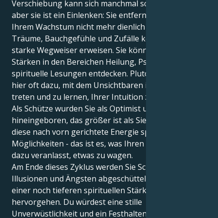
Verschiebung kann sich manchmal schwer anfühlen,
aber sie ist ein Einlenken: Sie entfernt alles, was
Ihrem Wachstum nicht mehr dienlich ist.
Träume, Bauchgefühle und Zufälle können sich als
starke Wegweiser erweisen. Sie könnten verborgene
Stärken in den Bereichen Heilung, Psychologie oder
spirituelle Lesungen entdecken. Pluto inspiriert Sie
hier oft dazu, mit dem Unsichtbaren in Kontakt zu
treten und zu lernen, Ihrer Intuition zu vertrauen.
Als Schütze wurden Sie als Optimist und in etwas
hineingeboren, das größer ist als Sie selbst, und all
diese nach vorn gerichtete Energie sprüht vor
Möglichkeiten - das ist es, was Ihren Abenteuergeist
dazu veranlasst, etwas zu wagen.
Am Ende dieses Zyklus werden Sie Schichten von
Illusionen und Ängsten abgeschüttelt haben und mit
einer noch tieferen spirituellen Stärke daraus
hervorgehen. Du würdest eine stille
Unverwüstlichkeit und ein Festhalten an der