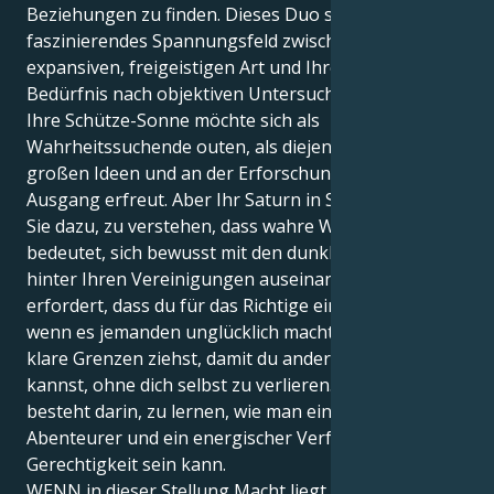
Beziehungen zu finden. Dieses Duo sorgt für ein
faszinierendes Spannungsfeld zwischen Ihrer
expansiven, freigeistigen Art und Ihrem instinktiven
Bedürfnis nach objektiven Untersuchungen.
Ihre Schütze-Sonne möchte sich als
Wahrheitssuchende outen, als diejenige, die sich an
großen Ideen und an der Erforschung mit offenem
Ausgang erfreut. Aber Ihr Saturn in Skorpion bringt
Sie dazu, zu verstehen, dass wahre Weisheit
bedeutet, sich bewusst mit den dunklen Wahrheiten
hinter Ihren Vereinigungen auseinanderzusetzen. Es
erfordert, dass du für das Richtige eintrittst, auch
wenn es jemanden unglücklich macht, und dass du
klare Grenzen ziehst, damit du anderen etwas geben
kannst, ohne dich selbst zu verlieren. Die Kunst
besteht darin, zu lernen, wie man ein neugieriger
Abenteurer und ein energischer Verfechter der
Gerechtigkeit sein kann.
WENN in dieser Stellung Macht liegt, dann geht es