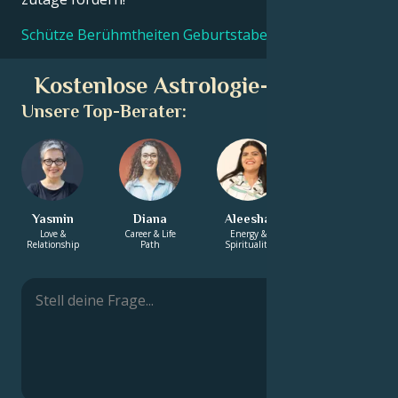
Schütze Berühmtheiten Geburtstabellen
Kostenlose Astrologie-Beratung
Unsere Top-Berater:
Yasmin
Diana
Aleesha
Luna
Love &
Career & Life
Energy &
Energy &
Relationship
Path
Spirituality
Spirituality