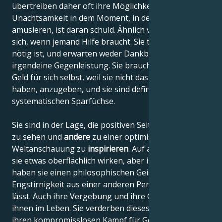
übertreiben daher oft ihre Möglichkeiten. Ihre
Unachtsamkeit in dem Moment, in dem sie sich
amüsieren, ist daran schuld. Ähnlich verhalten sie
sich, wenn jemand Hilfe braucht. Sie tun sofort, was
nötig ist, und erwarten weder Dankbarkeit noch
irgendeine Gegenleistung. Sie brauchen nicht viel
Geld für sich selbst, weil sie nicht das Bedürfnis
haben, anzugeben, und sie sind definitiv keine
systematischen Sparfüchse.
Sie sind in der Lage, die positiven Seiten des Lebens
zu sehen und
andere
zu einer optimistischeren
Weltanschauung zu
inspirieren
. Auf andere mögen
sie etwas oberflächlich wirken, aber in Wirklichkeit
haben sie einen philosophischen Geist, der sie
Engstirnigkeit aus einer anderen Perspektive sehen
lässt. Auch ihre Vergebung und ihre Güte helfen
ihnen im Leben. Sie verderben dieses "Image" durch
ihren kompromisslosen Kampf für Gerechtigkeit,