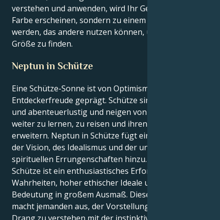
verstehen und anwenden, wird Ihr Genie nicht nur in
Farbe erscheinen, sondern zu einem Leuchtfeuer
werden, das andere nutzen können, um ihre eigene
Größe zu finden.
Neptun in Schütze
Eine Schütze-Sonne ist von Optimismus, Neugier und
Entdeckerfreude geprägt. Schütze sind philosophisch
und abenteuerlustig und neigen von Natur aus dazu,
weiter zu lernen, zu reisen und ihren Horizont zu
erweitern. Neptun in Schütze fügt eine Dimension
der Vision, des Idealismus und der unerforschten
spirituellen Errungenschaften hinzu. Neptun in
Schütze ist ein enthusiastisches Erforschen größerer
Wahrheiten, hoher ethischer Ideale und von
Bedeutung in großem Ausmaß. Diese Mischung
macht jemanden aus, der Vorstellungskraft und den
Drang zu verstehen mit der instinktiven,