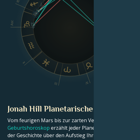
XII
Asc
Dsc
VI
II
V
IV
III
Jonah Hill Planetarische Position
Vom feurigen Mars bis zur zarten Venus – in diesem
Geburtshoroskop
erzählt jeder Planet seinen Teil
der Geschichte über den Aufstieg Ihres