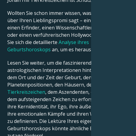
Jonah Hill Tierkreiszeichen ist Schütze.
Wollten Sie schon immer wissen, was die Astrologie
Français
über Ihren Lieblingspromi sagt – einen Politiker,
einen Erfinder, einen Wissenschaftler, einen Musiker
oder einen verführerischen Hollywood-Star? Sehen
Português
Sie sich die detaillierte
Analyse ihres
Geburtshoroskops
an, um es herauszufinden!
العربية
Lesen Sie weiter, um die faszinierenden
astrologischen Interpretationen hinter dem Datum,
日本語
dem Ort und der Zeit der Geburt, den
Planetenpositionen, den Häusern, dem
Tierkreiszeichen
, dem Aszendenten, dem Mond und
dem aufsteigenden Zeichen zu erforschen – und so
ihre Kernidentität, ihr Ego, ihre äußere Erscheinung,
ihre emotionalen Kämpfe und ihren Weg zum Erfolg
zu definieren. Die Lektüre Ihres eigenen
Geburtshoroskops könnte ähnliche Erkenntnisse
zutage fördern!