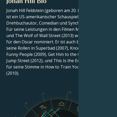
Jonah Hill Bio
Jonah Hill Feldstein (geboren am 20. Dezember 1983)
ist ein US-amerikanischer Schauspieler, Produzent,
Drehbuchautor, Comedian und Synchronsprecher.
Für seine Leistungen in den Filmen Moneyball (2011)
und The Wolf of Wall Street (2013) wurde er zweimal
für den Oscar nominiert. Er ist auch bekannt für
seine Rollen in Superbad (2007), Knocked Up (2007),
Funny People (2009), Get Him to the Greek (2010), 21
Jump Street (2012), und This Is the End (2013), sowie
für seine Stimme in How to Train Your Dragon
(2010).
IX
X
XI
VIII