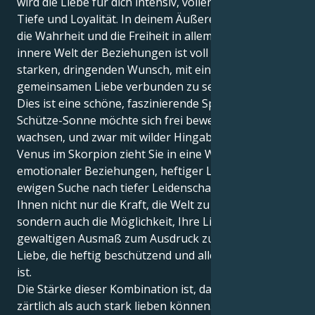
wird die Liebe für dich intensiv, voller emotionaler
Tiefe und Loyalität. In deinem Äußeren geht es um
die Wahrheit und die Freiheit in allem, aber deine
innere Welt der Beziehungen ist voll von einem
starken, dringenden Wunsch, mit einer
gemeinsamen Liebe verbunden zu sein.
Dies ist eine schöne, faszinierende Spannung. Deine
Schütze-Sonne möchte sich frei bewegen, lernen und
wachsen, und zwar mit wilder Hingabe. Aber Ihre
Venus im Skorpion zieht Sie in eine Welt intensiver
emotionaler Beziehungen, heftiger Loyalität und der
ewigen Suche nach tiefer Leidenschaft. Das gibt
Ihnen nicht nur die Kraft, die Welt zu erleben,
sondern auch die Möglichkeit, Ihre Liebe in einem
gewaltigen Ausmaß zum Ausdruck zu bringen: eine
Liebe, die heftig beschützend und alles verzehrend
ist.
Die Stärke dieser Kombination ist, dass Sie sowohl
zärtlich als auch stark lieben können. Ihr