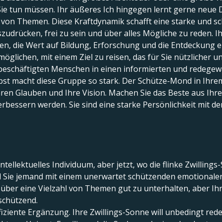
 Sie tun müssen. Ihr äußeres Ich hingegen lernt gerne neue 
l von Themen. Diese Kraftdynamik schafft eine starke und s
szudrücken, frei zu sein und über alles Mögliche zu reden. 
n, die Wert auf Bildung, Erforschung und die Entdeckung 
glichen, mit einem Ziel zu reisen, das für Sie nützlicher u
elbeschäftigten Menschen in einen informierten und redegew
lbst macht diese Gruppe so stark. Der Schütze-Mond in Ihre
 Ihren Glauben und Ihre Vision. Machen Sie das Beste aus Ihr
erbessern werden. Sie sind eine starke Persönlichkeit mit de
ntellektuelles Individuum, aber jetzt, wo die flinke Zwilling
 Sie jemand mit einem unerwartet schützenden emotionalen
 über eine Vielzahl von Themen gut zu unterhalten, aber Ihre
schützend.
fiziente Ergänzung. Ihre Zwillings-Sonne will unbedingt rede