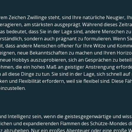
rem Zeichen Zwillinge steht, sind Ihre natürliche Neugier, 
eragieren, am stärksten ausgeprägt. Während dieses Zeitra
 bedeutet, dass Sie in der Lage sind, andere Menschen zu 
rständlich, sondern auch prägnant zu formulieren. Wenn Sie
it, dass andere Menschen offener für Ihre Witze und Komme
ueignen, neue Bekanntschaften zu machen und Ihren Horizont
eue Hobbys auszuprobieren, sich an Gesprächen zu beteili
ehmen, die ein hohes Maß an geistiger Anstrengung erfordern.
 all diese Dinge zu tun. Sie sind in der Lage, sich schnell a
n und Flexibilität erfordern, weil sie flexibel sind. Diese Fäh
nzustellen.
und Intelligenz sein, wenn die geistesgegenwärtige und wiss
lichen und expandierenden Flammen des Schütze-Mondes dien
enz abzuheben. Nur ein großes Abenteuer oder eine große 