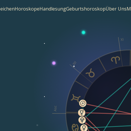
zeichen
Horoskope
Handlesung
Geburtshoroskop
Über Uns
M
XI
XII
Asc