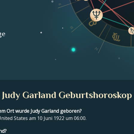
II
III
ge
IV
Judy Garland Geburtshoroskop
m Ort wurde Judy Garland geboren?
nited States am 10 Juni 1922 um 06:00.
nd?