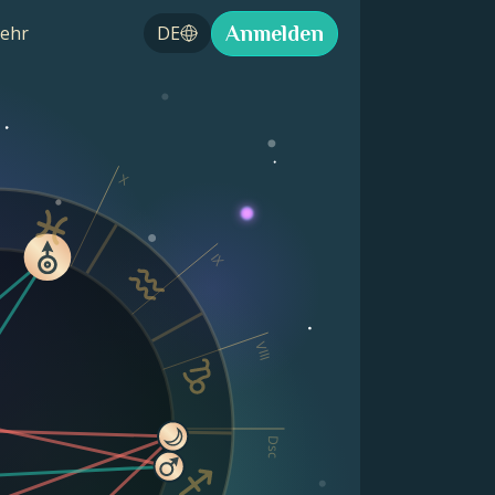
Anmelden
ehr
DE
X
IX
VIII
Dsc