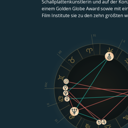
Schallplattenkünstlerin und auf der Kon
einem Golden Globe Award sowie mit ei
Film Institute sie zu den zehn größten w
XI
X
XII
Asc
II
III