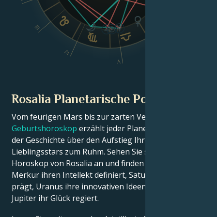
III
VI
IV
V
Rosalia Planetarische Position
Vom feurigen Mars bis zur zarten Venus – in diesem
Geburtshoroskop
erzählt jeder Planet seinen Teil
der Geschichte über den Aufstieg Ihres
Lieblingsstars zum Ruhm. Sehen Sie sich das Astro-
Horoskop von Rosalia an und finden Sie heraus, wie
Merkur ihren Intellekt definiert, Saturn ihre Disziplin
prägt, Uranus ihre innovativen Ideen beflügelt und
Jupiter ihr Glück regiert.