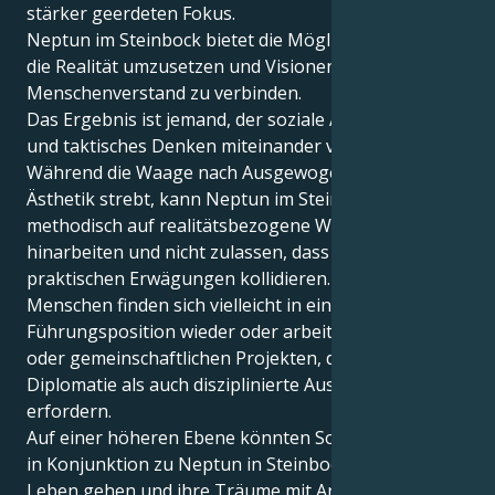
stärker geerdeten Fokus.
Neptun im Steinbock bietet die Möglichkeit, Ideale in
die Realität umzusetzen und Visionen mit gesundem
Menschenverstand zu verbinden.
Das Ergebnis ist jemand, der soziale Anmut, Ehrgeiz
und taktisches Denken miteinander verbinden kann.
Während die Waage nach Ausgewogenheit und
Ästhetik strebt, kann Neptun im Steinbock
methodisch auf realitätsbezogene Wünsche
hinarbeiten und nicht zulassen, dass Einsichten mit
praktischen Erwägungen kollidieren. Diese
Menschen finden sich vielleicht in einer
Führungsposition wieder oder arbeiten an kreativen
oder gemeinschaftlichen Projekten, die sowohl
Diplomatie als auch disziplinierte Ausführung
erfordern.
Auf einer höheren Ebene könnten Sonne in Waage
in Konjunktion zu Neptun in Steinbock durch das
Leben gehen und ihre Träume mit Arbeitsstrukturen