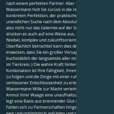
nach einem perfekten Partner. Aber Ihr Saturn im
Wassermann holt Sie zurück in die reale Welt der
konkreten Perfektion, der praktischen Ziele und der
unendlichen Suche nach dem Absoluten. Sie tragen
also nicht nur das Gelernte auf der Seele, sondern
drücken es auch auf eine Weise aus, die äußerst
flexibel, komplex und zukunftsorientiert ist.
Oberflächlich betrachtet kann dies den Anschein
erwecken, dass Sie ein großer Versager sind - d.h.
buchstäblich der langsamste aller möglichen Punkte
im Tierkreis;-) Die wahre Kraft hinter dieser
Kombination ist Ihre Fähigkeit, Ihrem Bauchgefühl
zu folgen und die Dinge mit einer ruhigen Art von
verbissener Entschlossenheit zu erledigen. Ihr
Wassermann-Wille zur Macht verleiht der sozialen
Anmut Ihrer Waage eine unaufhaltsame Kraft und
legt eine Basis aus brennender Glut unter sie. Sie
fühlen sich zu Partnerschaften hingezogen, die sich
weit und optimistisch anfühlen und sich auf