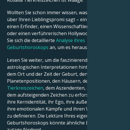
Rosalia Tierkreiszeichen ist Waage.
Wollten Sie schon immer wissen, was die Astrologie
Français
über Ihren Lieblingspromi sagt – einen Politiker,
einen Erfinder, einen Wissenschaftler, einen Musiker
oder einen verführerischen Hollywood-Star? Sehen
Português
Sie sich die detaillierte
Analyse ihres
Geburtshoroskops
an, um es herauszufinden!
العربية
Lesen Sie weiter, um die faszinierenden
astrologischen Interpretationen hinter dem Datum,
日本語
dem Ort und der Zeit der Geburt, den
Planetenpositionen, den Häusern, dem
Tierkreiszeichen
, dem Aszendenten, dem Mond und
dem aufsteigenden Zeichen zu erforschen – und so
ihre Kernidentität, ihr Ego, ihre äußere Erscheinung,
ihre emotionalen Kämpfe und ihren Weg zum Erfolg
zu definieren. Die Lektüre Ihres eigenen
Geburtshoroskops könnte ähnliche Erkenntnisse
zutage fördern!