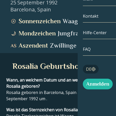
25 September 1992
Barcelona
,
Spain
Zwillinge
Nach Datum
Kompatibilität
Kontakt
Sonnenzeichen
Waage
Krebs
AstroKartogra
Mondologie
Mondzeichen
Jungfrau
Hilfe-Center
Löwe
Tarot
Aszendent
Zwillinge
Jungfrau
FAQ
Engelszahlen
Waage
Rosalia Geburtshoroskop
Blog
DE
Skorpion
English
Wann, an welchem Datum und an welchem Ort wurde
Anmelden
Schütze
Rosalia geboren?
Rosalia geboren in Barcelona, Spain am 25
Español
September 1992 um .
Was ist das Sternzeichen von Rosalia?
Deutsch