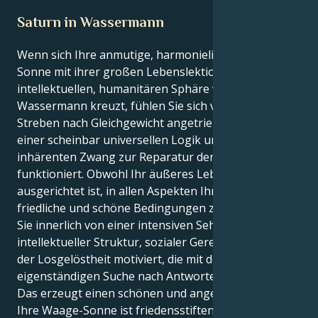
Saturn in Wassermann
Wenn sich Ihre anmutige, harmonieliebende Waage-
Sonne mit ihrer großen Lebenslektion in der
intellektuellen, humanitären Sphäre von Saturn im
Wassermann kreuzt, fühlen Sie sich von einem
Streben nach Gleichgewicht angetrieben, das nach
einer scheinbar universellen Logik und einem
inhärenten Zwang zur Reparatur der Welt
funktioniert. Obwohl Ihr äußeres Leben darauf
ausgerichtet ist, in allen Aspekten Ihres Daseins
friedliche und schöne Bedingungen zu schaffen, sind
Sie innerlich von einer intensiven Sehnsucht nach
intellektueller Struktur, sozialer Gerechtigkeit und
der Losgelöstheit motiviert, die mit der
eigenständigen Suche nach Antworten einhergeht.
Das erzeugt einen schönen und angenehmen Sog.
Ihre Waage-Sonne ist friedensstiftend und sucht