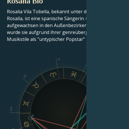
Rosalia Bio
Rosalia Vila Tobella, bekannt unter dem Pseudonym
Rosalía, ist eine spanische Sängerin. Geboren und
aufgewachsen in den Außenbezirken Barcelonas,
wurde sie aufgrund ihrer genreübergreifenden
Musikstile als "untypischer Popstar" bezeichnet.
XI
X
XII
IX
VIII
Asc
Dsc
II