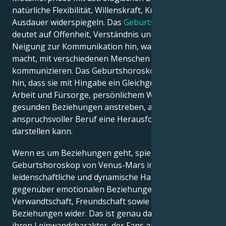
natürliche Flexibilität, Willenskraft, Kreativität und
Ausdauer widerspiegeln. Das
Geburtshoroskop
deutet auf Offenheit, Verständnis und eine natürliche
Neigung zur Kommunikation hin, was sie effektiver
macht, mit verschiedenen Menschen zu
kommunizieren. Das Geburtshoroskop deutet darauf
hin, dass sie mit Hingabe ein Gleichgewicht zwischen
Arbeit und Fürsorge, persönlichem Wachstum und
gesunden Beziehungen anstreben, auch wenn ein
anspruchsvoller Beruf eine Herausforderung
darstellen kann.
Wenn es um Beziehungen geht, spiegelt das
Geburtshoroskop von Venus-Mars in Rosalia eine
leidenschaftliche und dynamische Haltung
gegenüber emotionalen Beziehungen,
Verwandtschaft, Freundschaft sowie romantischen
Beziehungen wider. Das ist genau das Richtige für
ihren Leinwandcharakter, der Fans aus aller Welt