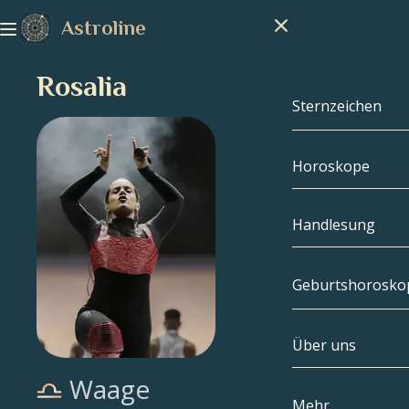
Astroline
Rosalia
Sternzeichen
Horoskope
Sternzeichen
Steinbock
Handlesung
Wassermann
Geburtshorosko
Fische
Über uns
Geburtshoros
Widder
Waage
Stier
Berühmtheite
Mehr