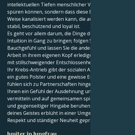
intellektuellen Tiefen menschlicher Verbundenheit
spüren können, sondern dass diese Energie in einer
Weise kanalisiert werden kann, die außerordentlich
stabil, beschützend und loyal ist.
Es geht vor allem darum, die Dinge durch Ihre
Intuition in Gang zu bringen; folgen Sie Ihrem
Bauchgefühl und lassen Sie die anderen die harte
Arbeit in ihrem eigenen Kopf erledigen, während Sie
mit stillschweigender Entschlossenheit nachfassen.
Ihr Krebs-Antrieb gibt der sozialen Anmut der Waage
ein gutes Polster und eine gewisse Erdung. Sie
fühlen sich zu Partnerschaften hingezogen, die
Ihnen ein Gefühl der Ausdehnung und Hoffnung
vermitteln und auf gemeinsamen spirituellen Idealen
und gegenseitiger Hingabe beruhen. Die Vitalität
deines Geistes erblüht in einer Umgebung, die von
Respekt und ständiger Neuheit geprägt ist.
Jupiter in Jungfrau