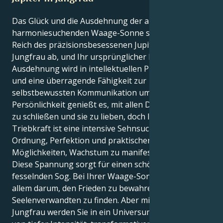
Das Glück und die Ausdehnung der anmutigen,
harmoniesuchenden Waage-Sonne spielt sich im
Reich des präzisionsbesessenen Jupiters in der
Jungfrau ab, und Ihr ursprünglicher Drang zur
Ausdehnung wird in intellektuellen Pragmatismus
und eine überragende Fähigkeit zur
selbstbewussten Kommunikation umgesetzt. Ihre
Persönlichkeit genießt es, mit allen Dingen Frieden
zu schließen und sie zu lieben, doch Ihre innere
Triebkraft ist eine intensive Sehnsucht nach
Ordnung, Perfektion und praktischen, geerdeten
Möglichkeiten, Wachstum zu manifestieren.
Diese Spannung sorgt für einen schönen und
fesselnden Sog. Bei Ihrer Waage-Sonne geht es vor
allem darum, den Frieden zu bewahren und einen
Seelenverwandten zu finden. Aber mit Jupiter in
Jungfrau werden Sie in ein Universum gezogen, das