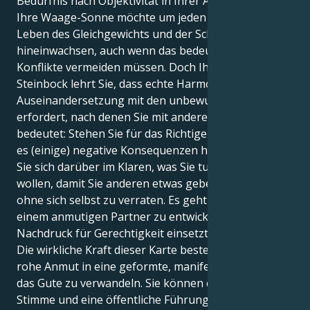
Bedürfnis nach Objektivität in Ihrer Arbeit.
Ihre Waage-Sonne möchte um jeden Preis in ein
Leben des Gleichgewichts und der Schönheit
hineinwachsen, auch wenn das bedeutet, dass Sie
Konflikte vermeiden müssen. Doch Ihr Uranus im
Steinbock lehrt Sie, dass echte Harmonie die
Auseinandersetzung mit den unbewussten Mustern
erfordert, nach denen Sie mit anderen umgehen. Das
bedeutet: Stehen Sie für das Richtige ein, auch wenn
es (einige) negative Konsequenzen hat; und: Seien
Sie sich darüber im Klaren, was Sie tun und lassen
wollen, damit Sie anderen etwas geben können,
ohne sich selbst zu verraten. Es geht darum, sich zu
einem anmutigen Partner zu entwickeln, der sich mit
Nachdruck für Gerechtigkeit einsetzt.
Die wirkliche Kraft dieser Karte besteht darin, Ihre
rohe Anmut in eine geformte, manifeste Kraft für
das Gute zu verwandeln. Sie können eine starke
Stimme und eine öffentliche Führungspersönlichkeit