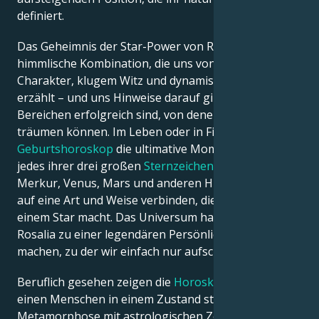
definiert.
Das Geheimnis der Star-Power von Rosalia ist eine
himmlische Kombination, die uns von großem
Charakter, klugem Witz und dynamischer Präsenz
erzählt – und uns Hinweise darauf gibt, warum sie in
Bereichen erfolgreich sind, von denen andere nur
träumen können. Im Leben oder in Filmen ist ihr
Geburtshoroskop
die ultimative Momentaufnahme
jedes ihrer drei großen
Sternzeichen
, die sich mit
Merkur, Venus, Mars und anderen Himmelskörpern
auf eine Art und Weise verbinden, die eine Figur zu
einem Star macht. Das Universum hat alles getan, um
Rosalia zu einer legendären Persönlichkeit zu
machen, zu der wir einfach nur aufschauen können.
Beruflich gesehen zeigen die
Horoskope
von Rosalia
einen Menschen in einem Zustand ständiger
Metamorphose mit astrologischen Zeichen, die