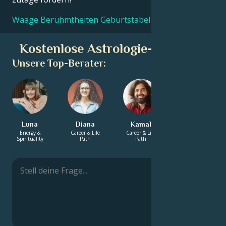
Waage Berühmtheiten Geburtstabellen
Kostenlose Astrologie-Beratung
Unsere Top-Berater:
Luna
Diana
Kamal
Aleesha
Energy &
Career & Life
Career & Life
Energy &
Spirituality
Path
Path
Spirituality