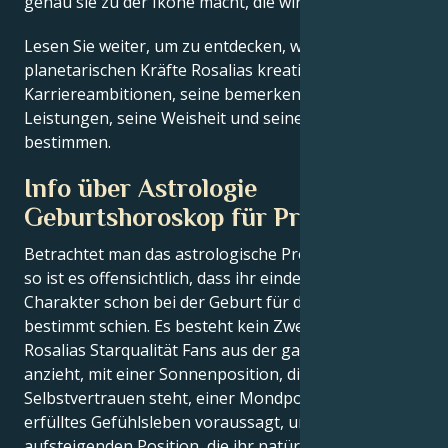
genau sie zu der Ikone macht, die wir bewundern
Lesen Sie weiter, um zu entdecken, wie die
planetarischen Kräfte Rosalias kreatives Genie, seine
Karriereambitionen, seine bemerkenswerten
Leistungen, seine Weisheit und seinen Witz
bestimmen.
Info über Astrologie
Geburtshoroskop für Prominente
Betrachtet man das astrologische Profil von Rosalia,
so ist es offensichtlich, dass ihr eindeutig potenter
Charakter schon bei der Geburt für den Ruhm
bestimmt schien. Es besteht kein Zweifel, dass
Rosalias Starqualität Fans aus der ganzen Welt
anzieht, mit einer Sonnenposition, die für
Selbstvertrauen steht, einer Mondposition, die ein
erfülltes Gefühlsleben voraussagt, und einer
aufsteigenden Position, die ihr natürliches Charisma