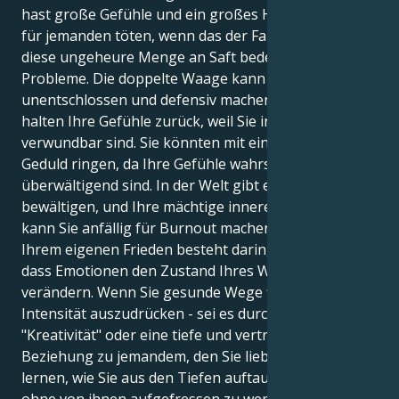
hast große Gefühle und ein großes Herz, du würdest
für jemanden töten, wenn das der Fall wäre. Aber
diese ungeheure Menge an Saft bedeutet auch
Probleme. Die doppelte Waage kann Sie auch extrem
unentschlossen und defensiv machen, denn Sie
halten Ihre Gefühle zurück, weil Sie in Ihrem Inneren
verwundbar sind. Sie könnten mit einer emotionalen
Geduld ringen, da Ihre Gefühle wahrscheinlich
überwältigend sind. In der Welt gibt es viel zu
bewältigen, und Ihre mächtige innere Landschaft
kann Sie anfällig für Burnout machen. Der Weg zu
Ihrem eigenen Frieden besteht darin, zu akzeptieren,
dass Emotionen den Zustand Ihres Wohlbefindens
verändern. Wenn Sie gesunde Wege finden, diese
Intensität auszudrücken - sei es durch Kunst,
"Kreativität" oder eine tiefe und vertrauensvolle
Beziehung zu jemandem, den Sie lieben -, werden Sie
lernen, wie Sie aus den Tiefen auftauchen können,
ohne von ihnen aufgefressen zu werden. Ihr Glück