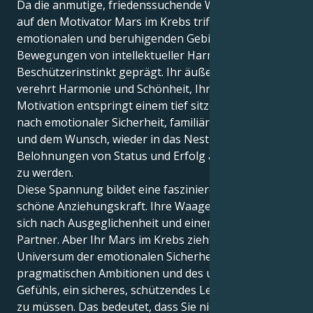
Da die anmutige, friedenssuchende Waage-Sonne
auf den Motivator Mars im Krebs trifft, einem
emotionalen und beruhigenden Gebiet, sind Ihre
Bewegungen von intellektueller Harmonie und
Beschützerinstinkt geprägt. Ihr äußeres Selbst
verehrt Harmonie und Schönheit, Ihre innere
Motivation entspringt einem tief sitzenden Bedürfnis
nach emotionaler Sicherheit, familiärer Zuwendung
und dem Wunsch, wieder in das Nest mit all seinen
Belohnungen von Status und Erfolg aufgenommen
zu werden.
Diese Spannung bildet eine faszinierende und
schöne Anziehungskraft. Ihre Waage-Sonne sehnt
sich nach Ausgeglichenheit und einem perfekten
Partner. Aber Ihr Mars im Krebs zieht Sie in ein
Universum der emotionalen Sicherheit, der
pragmatischen Ambitionen und des unendlichen
Gefühls, ein sicheres, schützendes Leben aufbauen
zu müssen. Das bedeutet, dass Sie nicht nur die