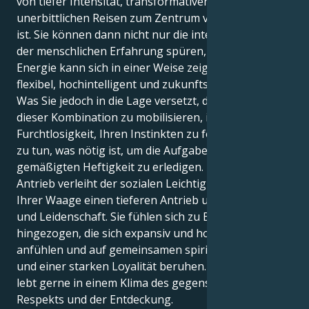
von tiefer Intensität, transformativen Zielen und
unerbittlichen Reisen zum Zentrum von allem erfüllt
ist. Sie können dann nicht nur die intellektuelle Tiefe
der menschlichen Erfahrung spüren, sondern Ihre
Energie kann sich in einer Weise zeigen, die äußerst
flexibel, hochintelligent und zukunftsorientiert ist.
Was Sie jedoch in die Lage versetzt, die Energie
dieser Kombination zu mobilisieren, ist Ihre
Furchtlosigkeit, Ihren Instinkten zu folgen und das
zu tun, was nötig ist, um die Aufgabe mit einer
gemäßigten Heftigkeit zu erledigen. Ihr Jungfrau-
Antrieb verleiht der sozialen Leichtigkeit und Anmut
Ihrer Waage einen tieferen Antrieb und gibt ihr Sinn
und Leidenschaft. Sie fühlen sich zu Beziehungen
hingezogen, die sich expansiv und hoffnungsvoll
anfühlen und auf gemeinsamen spirituellen Idealen
und einer starken Loyalität beruhen. Deine Energie
lebt gerne in einem Klima des gegenseitigen
Respekts und der Entdeckung.