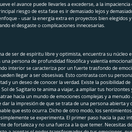
ve el avance puede llevarles a excederse, a la impaciencia
 principal riesgo de esta fase es ir demasiado lejos y demasia
enfoque - usar la energía extra en proyectos bien elegidos y 
tando el desgaste o complicaciones innecesarias.
ma de ser de espíritu libre y optimista, encuentra su núcleo
s una persona de profundidad filosófica y valentía emociona
 interior se caracteriza por un fuerte trasfondo de emoc
pueden llegar a ser obsesivas. Esto contrasta con su persona
rtad y un deseo de conocer la verdad. Existe la posibilidad d
 Tu Sol de Sagitario te anima a viajar, a ampliar tus horizonte
 le atrae hacia un mundo de emociones complejas y a menud
dar la impresión de que se trata de una persona abierta y 
able que esto ocurra. Dicho de otro modo, los sentimientos
simplemente se experimenta. El primer paso hacia la paz inte
 de fortaleza y no una fuerza a la que temer. Necesitas des
puesto a aceptar el poder transformador de tus emociones, pu