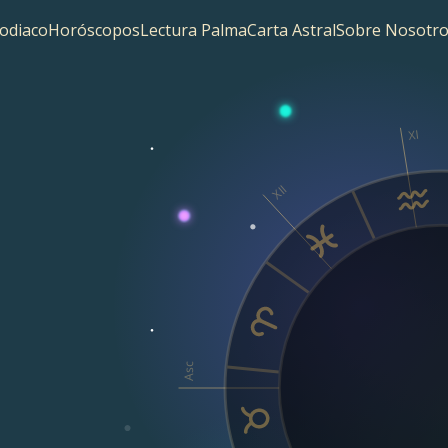
odiaco
Horóscopos
Lectura Palma
Carta Astral
Sobre Nosotro
XI
XII
Asc