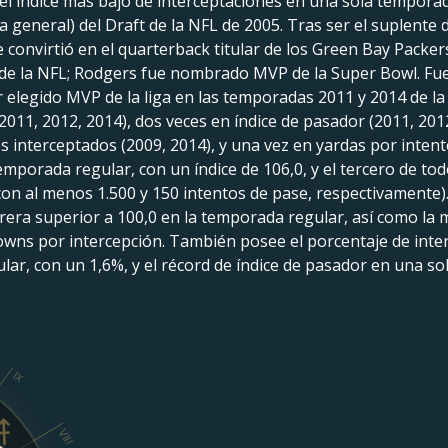
 el índice más bajo de interceptaciones en una sola tempora
la general) del Draft de la NFL de 2005. Tras ser el suplente
convirtió en el quarterback titular de los Green Bay Packers 
de la NFL; Rodgers fue nombrado MVP de la Super Bowl. Fu
 elegido MVP de la liga en las temporadas 2011 y 2014 de la
2011, 2012, 2014), dos veces en índice de pasador (2011, 20
 interceptados (2009, 2014), y una vez en yardas por intento
emporada regular, con un índice de 106,0, y el tercero de t
 con al menos 1.500 y 150 intentos de pase, respectivamente)
rrera superior a 100,0 en la temporada regular, así como la
downs por intercepción. También posee el porcentaje de inte
ar, con un 1,6%, y el récord de índice de pasador en una so
IX
VIII