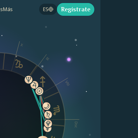
Regístrate
s
Más
ES
X
IX
VIII
Dsc