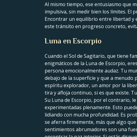
Al mismo tiempo, ese entusiasmo que mue
impulsiva, sin medir bien los límites. El
Encontrar un equilibrio entre libertad y 
este tránsito en progreso concreto, evi
Luna en Escorpio
Cuando el Sol de Sagitario, que tiene fa
enigmáticos de la Luna de Escorpio, ere
persona emocionalmente audaz. Tu mundo
debajo de la superficie y que a menudo 
espíritu explorador, un amor por la libe
tira y afloja continuo, si es que existe.
Su Luna de Escorpio, por el contrario,
experimentadas plenamente. Esto puede 
lidiando con mucha profundidad. Es prob
se aferra firmemente, más que algo que 
sentimientos abrumadores son una fuente
encontrar la paz interior. Si estás dis