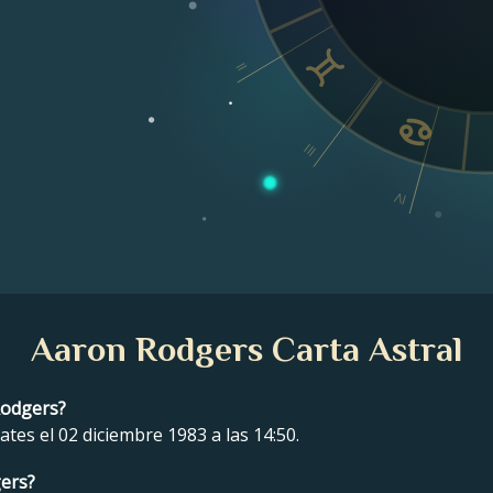
II
III
IV
Aaron Rodgers Carta Astral
Rodgers?
tes el 02 diciembre 1983 a las 14:50.
gers?