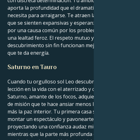
con discreta determinación. Tu ambición pisciana
aporta la profundidad que el dramatismo de Leo
necesita para arraigarse. Te atraen las asociaciones
que se sienten expansivas y esperanzadoras, unidas
por una causa común por los problemas sociales y
una lealtad feroz. El respeto mutuo y el
descubrimiento sin fin funcionan mejor como cultura
que te da energía.
Saturno en Tauro
Cuando tu orgulloso sol Leo descubre su mayor
lección en la vida con el aterrizado y cafre Tauro de
Saturno, amante de los focos, adquieres un sentido
de misión que te hace ansiar menos la atención y
más la paz interior. Tu primera casa se centra en
montar un espectáculo y pavonearte de tus cosas,
proyectando una confianza audaz mientras lo haces,
mientras que la parte más profunda de ti está