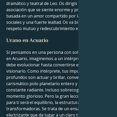
dramático y teatral de Leo. Os dirigís hacia una
asociación que se siente enorme y prometedora,
basada en un amor compartido por las causas
sociales y una fuerte lealtad. Os va bien cuando hay
respeto mutuo y redescubrimiento en el aire.
Urano en Acuario
Si pensamos en una persona con sol de Leo y Urano
en Acuario, imaginemos a un intérprete estrella que
debe evolucionar hasta convertirse en un director
visionario. Como intérprete, tus impulsos más
profundos son actuar y brillar, convertirte en el
carismático polo planetario entero y en la carismática
constante radiante. Incluso sobrecogedor será tu
momento glorioso. Pero la gran lección de Urano
para ti será el equilibrio, la estructura y las relaciones
transformadoras. Se trata de un ensamblaje
electrizante que da lugar a un claro tira y afloja entre