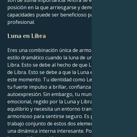
son de suma importancia. Ahora se encuentra en una
posición en la que arriesgarse y demostrar sus
capacidades puede ser beneficioso para su ascenso
profesional.
Luna en Libra
Eres una combinación única de armonía aérea y
estilo dramático cuando la luna de un Leo está en
Libra. Esto se debe al hecho de que Libra es el signo
de Libra. Esto se debe a que la Luna está en Libra en
este momento. Tu identidad como Leo se define por
tu fuerte impulso a brillar, confianza y sentido de la
autoexpresión. Sin embargo, tu mundo interior
emocional, regido por la Luna y Libra, busca el
equilibrio y necesita un entorno tranquilo y
armonioso para sentirse seguro. Es posible que el
trabajo conjunto de estos dos elementos dé lugar a
una dinámica interna interesante. Por el contrario, tu