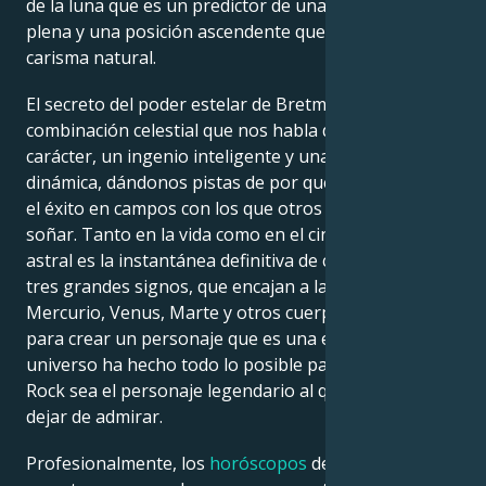
de la luna que es un predictor de una vida emocional
plena y una posición ascendente que define su
carisma natural.
El secreto del poder estelar de Bretman Rock es una
combinación celestial que nos habla de un gran
carácter, un ingenio inteligente y una presencia
dinámica, dándonos pistas de por qué ha alcanzado
el éxito en campos con los que otros sólo pueden
soñar. Tanto en la vida como en el cine, su carta
astral es la instantánea definitiva de cada uno de sus
tres grandes signos, que encajan a la perfección con
Mercurio, Venus, Marte y otros cuerpos celestes
para crear un personaje que es una estrella. El
universo ha hecho todo lo posible para que Bretman
Rock sea el personaje legendario al que no podemos
dejar de admirar.
Profesionalmente, los
horóscopos
de Bretman Rock