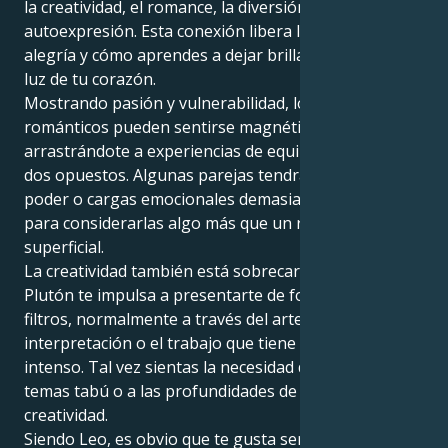
la creatividad, el romance, la diversión y la
autoexpresión. Esta conexión libera lo que es la
alegría y cómo aprendes a dejar brillar de verdad la
luz de tu corazón.
Mostrando pasión y vulnerabilidad, los enredos
románticos pueden sentirse magnéticos e intensos,
arrastrándote a experiencias de equilibrio entre los
dos opuestos. Algunas parejas tendrán luchas de
poder o cargas emocionales demasiado fuertes como
para considerarlas algo más que un romance
superficial.
La creatividad también está sobrecargada. Aquí
Plutón te impulsa a presentarte de forma cruda y sin
filtros, normalmente a través del arte, la
interpretación o el trabajo que tiene un significado
intenso. Tal vez sientas la necesidad de enfrentarte a
temas tabú o a las profundidades de tu propia
creatividad.
Siendo Leo, es obvio que te gusta ser el centro de