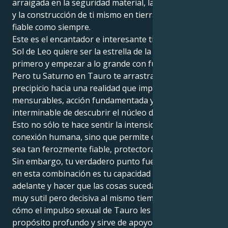
arraigada en la seguridad material, la acción práctica
y la construcción de ti mismo en tierra firme tan
fiable como siempre.
Este es el encantador e interesante tira y afloja. Tu
Sol de Leo quiere ser la estrella de la fiesta, crear
primero y empezar a lo grande con fuerza audaz.
Pero tu Saturno en Tauro te arrastra por un
precipicio hacia una realidad que implica logros
mensurables, acción fundamentada y la búsqueda
interminable de descubrir el núcleo de cualquier cosa.
Esto no sólo te hace sentir la intensidad de la
conexión humana, sino que permite que tu energía
sea tan ferozmente fiable, protectora y devota.
Sin embargo, tu verdadero punto fuerte como nacida
en esta combinación es tu capacidad para seguir
adelante y hacer que las cosas sucedan, puedes ser
muy sutil pero decisiva al mismo tiempo. Sientan
cómo el impulso sexual de Tauro les proporciona un
propósito profundo y sirve de apoyo para el talento