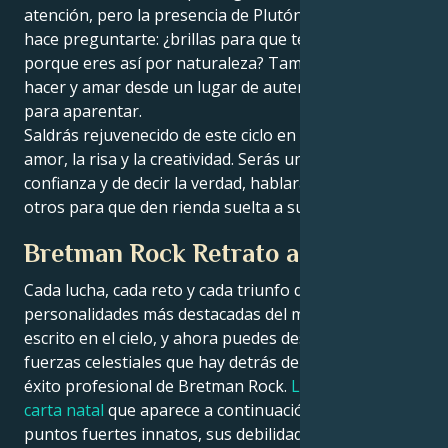
atención, pero la presencia de Plutón en Sagitario te
hace preguntarte: ¿brillas para que te validen o
porque eres así por naturaleza? También se trata de
hacer y amar desde un lugar de autenticidad, no sólo
para aparentar.
Saldrás rejuvenecido de este ciclo en relación con el
amor, la risa y la creatividad. Serás una fuente de
confianza y de decir la verdad, hablarás e inspirarás a
otros para que den rienda suelta a su verdadero yo.
Bretman Rock Retrato astrológico
Cada lucha, cada reto y cada triunfo de las
personalidades más destacadas del mundo está
escrito en el cielo, y ahora puedes descifrar las
fuerzas celestiales que hay detrás del encanto y el
éxito profesional de Bretman Rock.
La lectura de la
carta natal
que aparece a continuación describe sus
puntos fuertes innatos, sus debilidades, sus