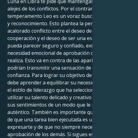
Luna en Libra te pide que mantengas la armonía y te
alejes de los conflictos. Por el contrario, tu
temperamento Leo es un voraz buscador de elogios
y reconocimiento. Esto plantea la perspectiva de un
acalorado conflicto entre el deseo de paz y
cooperación y el deseo de ser una estrella. Aunque
pueda parecer seguro y confiado, existe una fuerte
necesidad emocional de aprobación del trabajo que
realiza. Esto va en contra de las apariencias, que
podrían transmitir una sensación de seguridad y
confianza. Para lograr su objetivo de crear equilibrio,
debe aprender a equilibrar su necesidad de paz con
el estilo de liderazgo que ha seleccionado. Debe
utilizar su talento delicado y creativo para expresar
sus sentimientos de un modo que le resulte
auténtico. También es importante que te des cuenta
de que una tarea bien ejecutada es una forma de
expresarte y de que no siempre necesitas la
aprobación de los demás. Si sigues este camino,