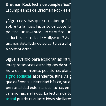
Bretman Rock fecha de cumpleaños?
El cumpleaños de Bretman Rock es el 31 julio 1998.
Français
¿Alguna vez has querido saber qué dice la astrología
sobre tu famoso favorito de todos los tiempos: un
Português
político, un inventor, un científico, un músico o una
seductora estrella de Hollywood? Averígualo en el
العربية
análisis detallado de su carta astral que encontrarás
a continuación.
日本語
Sigue leyendo para explorar las intrigantes
interpretaciones astrológicas de su fecha, lugar y
hora de nacimiento, posiciones planetarias, casas,
signo zodiacal
, ascendente, luna y signo ascendente,
que definen su identidad básica, su ego, su
personalidad externa, sus luchas emocionales y su
camino hacia el éxito. La lectura de tu propia
carta
astral
puede revelarte ideas similares.