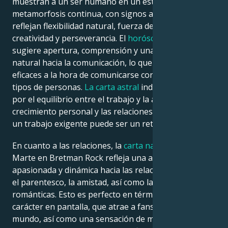
muestran a un ser humano en un estado de
metamorfosis continua, con signos astrológicos que
reflejan flexibilidad natural, fuerza de voluntad,
creatividad y perseverancia. El
horóscopo natal
sugiere apertura, comprensión y una inclinación
natural hacia la comunicación, lo que les hace más
eficaces a la hora de comunicarse con diferentes
tipos de personas.
La carta astral
indica una devoción
por el equilibrio entre el trabajo y la atención, el
crecimiento personal y las relaciones sanas, aunque
un trabajo exigente puede ser un reto.
En cuanto a las relaciones, la
carta natal
de Venus-
Marte en Bretman Rock refleja una actitud
apasionada y dinámica hacia las relaciones afectivas,
el parentesco, la amistad, así como las relaciones
románticas. Esto es perfecto en términos de su
carácter en pantalla, que atrae a fans de todo el
mundo, así como una sensación de misterio y