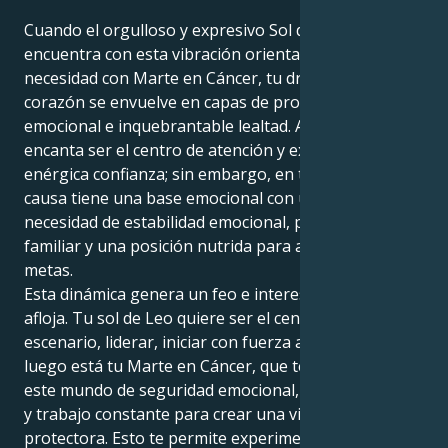
Cuando el orgulloso y expresivo Sol de Leo se
encuentra con esta vibración orientada a la
necesidad con Marte en Cáncer, tu dramático
corazón se envuelve en capas de profunda seguridad
emocional e inquebrantable lealtad. A tu Persona le
encanta ser el centro de atención y exhibe una
enérgica confianza; sin embargo, en tu interior, tu
causa tiene una base emocional con una fuerte
necesidad de estabilidad emocional, pertenencia
familiar y una posición nutrida para alcanzar tus
metas.
Esta dinámica genera un feo e interesante tira y
afloja. Tu sol de Leo quiere ser el centro del
escenario, liderar, iniciar con fuerza audaz. Pero
luego está tu Marte en Cáncer, que te atrae hacia
este mundo de seguridad emocional, metas prácticas
y trabajo constante para crear una vida cómoda y
protectora. Esto te permite experimentar el núcleo