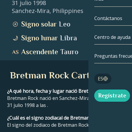
31 julio 1998
Sanchez-Mira
,
Philippines
Géminis
Por fecha
Compatibilida
Contáctanos
Signo solar
Leo
Cáncer
AstroCartogra
Moonology
Signo lunar
Libra
Centro de ayuda
Leo
Tarot
Ascendente
Tauro
Virgo
Preguntas frecu
Números de á
Libra
Bretman Rock Carta Astral
Blog
ES
Escorpio
English
¿A qué hora, fecha y lugar nació Bretman Rock?
Regístrate
Sagitario
Bretman Rock nació en Sanchez-Mira, Philippines el
31 julio 1998 a las .
Español
¿Cuál es el signo zodiacal de Bretman Rock?
El signo del zodiaco de Bretman Rock es Leo.
Deutsch