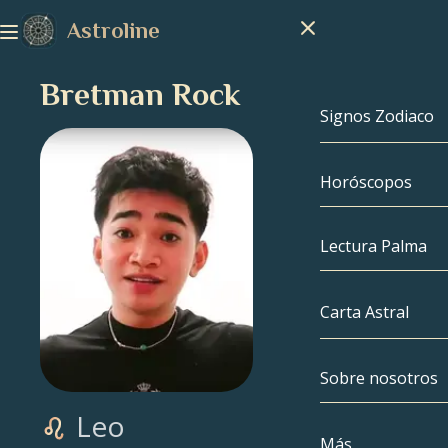
Astroline
Bretman Rock
Signos Zodiaco
Horóscopos
Signos Zodiac
Capricornio
Lectura Palma
Acuario
Carta Astral
Piscis
Sobre nosotros
Carta Astral
Aries
Leo
Tauro
Famosos
Más