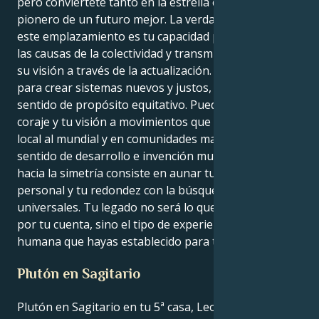
pero conviértete tanto en la estrella como en el
pionero de un futuro mejor. La verdadera fuerza de
este emplazamiento es tu capacidad para luchar por
las causas de la colectividad y transmitir a los demás
su visión a través de la actualización. Tienes la llave
para crear sistemas nuevos y justos, basados en un
sentido de propósito equitativo. Puedes llevar tu
coraje y tu visión a movimientos que van del ámbito
local al mundial y en comunidades marcadas por un
sentido de desarrollo e invención mutuos. Tu camino
hacia la simetría consiste en aunar tu ambición
personal y tu redondez con la búsqueda de razones
universales. Tu legado no será lo que hayas hecho
por tu cuenta, sino el tipo de experiencia puramente
humana que hayas establecido para todos.
Plutón en Sagitario
Plutón en Sagitario en tu 5ª casa, Leo - el dominio de