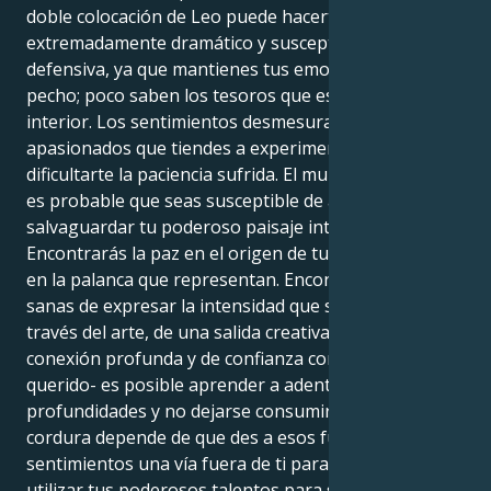
doble colocación de Leo puede hacerte
extremadamente dramático y susceptible a la
defensiva, ya que mantienes tus emociones cerca del
pecho; poco saben los tesoros que esconde en su
interior. Los sentimientos desmesuradamente
apasionados que tiendes a experimentar pueden
dificultarte la paciencia sufrida. El mundo es mucho y
es probable que seas susceptible de agotarte para
salvaguardar tu poderoso paisaje interior.
Encontrarás la paz en el origen de tus emociones y
en la palanca que representan. Encontrando formas
sanas de expresar la intensidad que sientes -ya sea a
través del arte, de una salida creativa o de una
conexión profunda y de confianza con un ser
querido- es posible aprender a adentrarse en esas
profundidades y no dejarse consumir por ellas. Tu
cordura depende de que des a esos fuertes
sentimientos una vía fuera de ti para que puedas
utilizar tus poderosos talentos para sanar y conectar