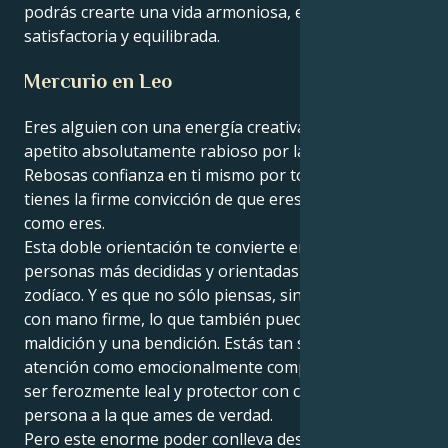
podrás crearte una vida armoniosa, emocionalmente
satisfactoria y equilibrada.
Mercurio en Leo
Eres alguien con una energía creativa infinita y un
apetito absolutamente rabioso por la autoexpresión.
Rebosas confianza en ti mismo por todos los poros y
tienes la firme convicción de que eres perfecto tal y
como eres.
Esta doble orientación te convierte en una de las
personas más decididas y orientadas a la acción del
zodíaco. Y es que no sólo piensas, sino que actúas
con mano firme, lo que también puede ser una
maldición y una bendición. Estás tan sediento de
atención como emocionalmente complejo, y puedes
ser ferozmente leal y protector con cualquier
persona a la que ames de verdad.
Pero este enorme poder conlleva desafíos. Esta