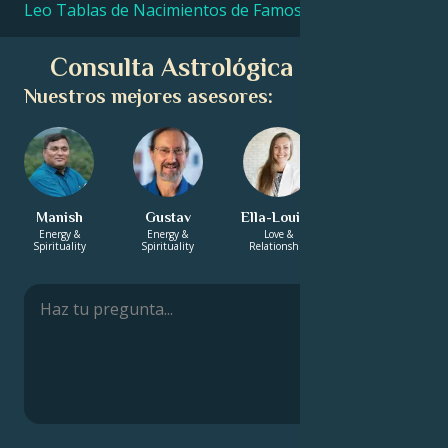
Leo Tablas de Nacimientos de Famosos
Consulta Astrológica Gratuita
Nuestros mejores asesores:
Manish
Gustav
Ella-Louise
Ravi
Energy &
Energy &
Love &
Career & Life
Spirituality
Spirituality
Relationship
Path