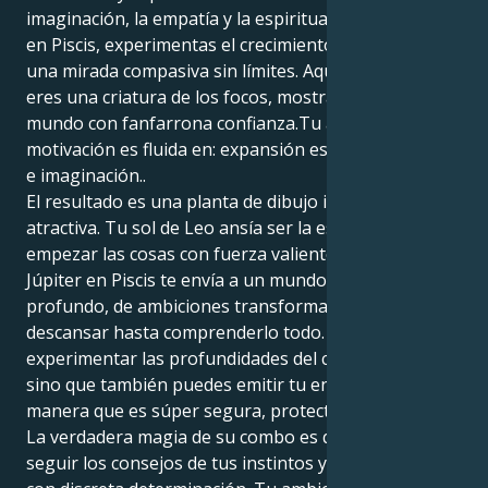
imaginación, la empatía y la espiritualidad de Júpiter
en Piscis, experimentas el crecimiento a través de
una mirada compasiva sin límites. Aquí decides que
eres una criatura de los focos, mostrándote al
mundo con fanfarrona confianza.Tu alma -
motivación es fluida en: expansión espiritual, empatía
e imaginación..
El resultado es una planta de dibujo impresionante y
atractiva. Tu sol de Leo ansía ser la estrella, liderar y
empezar las cosas con fuerza valiente. Pero tu
Júpiter en Piscis te envía a un mundo de amor
profundo, de ambiciones transformadoras y de no
descansar hasta comprenderlo todo. No sólo puedes
experimentar las profundidades del calor humano,
sino que también puedes emitir tu energía de una
manera que es súper segura, protectora y dedicada.
La verdadera magia de su combo es que puedes
seguir los consejos de tus instintos y hacer las cosas