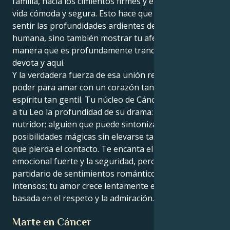
familia, hacia los cimientos firmes y el deseo de una
vida cómoda y segura. Esto hace que no sólo puedas
sentir las profundidades ardientes de la conexión
humana, sino también mostrar tu afecto de una
manera que es profundamente tranquilizadora,
devota y aquí.
Y la verdadera fuerza de esa unión reside en tu
poder para amar con un corazón tan fuerte y un
espíritu tan gentil. Tu núcleo de Cáncer proporciona
a tu Leo la profundidad de su drama: eres un
nutridor; alguien que puede sintonizar con
posibilidades mágicas sin elevarse tanto en las nubes
que pierda el contacto. Te encanta el apego
emocional fuerte y la seguridad, pero no eres
partidario de sentimientos románticos dramáticos o
intensos; tu amor crece lentamente en una relación
basada en el respeto y la admiración.
Marte en Cáncer