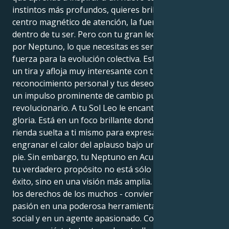
instintos más profundos, quieres brillar tú mismo: el
centro magnético de atención, la fuerza confiada
dentro de tu ser. Pero con tu gran lección, fomentada
por Neptuno, lo que necesitas es ser una gran
fuerza para la evolución colectiva. Esta dinámica crea
un tira y afloja muy interesante con tu deseo de
reconocimiento personal y tus deseos casi iguales de
un impulso prominente de cambio público y
revolucionario. A tu Sol Leo le encanta obtener
gloria. Está en un foco brillante donde puedes abrirte
rienda suelta a ti mismo para expresar tu identidad y
engranar el calor del aplauso bajo una ovación de
pie. Sin embargo, tu Neptuno en Acuario te dice que
tu verdadero propósito no está sólo en tu propio
éxito, sino en una visión más amplia. Te llama hacia
los derechos de los muchos - convierte tu propia
pasión en una poderosa herramienta de armonía
social y en un agente apasionado. Comprométete