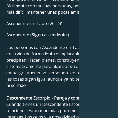
fácilmente con muchas personas, pero te resulta
más difícil mantener unas pocas amistades sólidas.
Ascendente en Tauro 26°23'
Ascendente
(Signo ascendente
)
Las personas con Ascendente en Tauro se adentran
en la vida de forma lenta e implacable. No se
precipitan. Hacen planes, construyen y trabajan
sistemáticamente para alcanzar su objetivo. Sin
embargo, pueden volverse perezosos, o quieren que
las cosas sigan igual aunque ya no tengan propósito
ni sentido.
Descendente Escorpio - Pareja y compatibilidad
Cuando tienes un Descendente Escorpio tus
relaciones están marcadas por emociones fuertes e
intensas. Los celos y la posesividad pueden causar