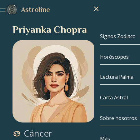
Astroline
Priyanka Chopra
Signos Zodiaco
Horóscopos
Signos Zodiac
Capricornio
Lectura Palma
Acuario
Carta Astral
Piscis
Sobre nosotros
Carta Astral
Aries
Cáncer
Tauro
Famosos
Más