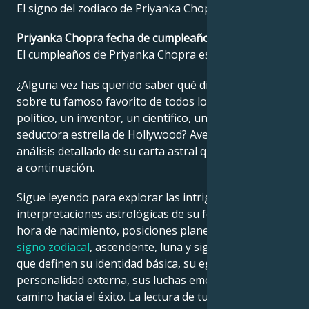
El signo del zodiaco de Priyanka Chopra es Cáncer.
Français
Priyanka Chopra fecha de cumpleaños?
El cumpleaños de Priyanka Chopra es el 18 julio 1982.
Português
¿Alguna vez has querido saber qué dice la astrología
sobre tu famoso favorito de todos los tiempos: un
político, un inventor, un científico, un músico o una
العربية
seductora estrella de Hollywood? Averígualo en el
análisis detallado de su carta astral que encontrarás
a continuación.
日本語
Sigue leyendo para explorar las intrigantes
interpretaciones astrológicas de su fecha, lugar y
hora de nacimiento, posiciones planetarias, casas,
signo zodiacal
, ascendente, luna y signo ascendente,
que definen su identidad básica, su ego, su
personalidad externa, sus luchas emocionales y su
camino hacia el éxito. La lectura de tu propia
carta