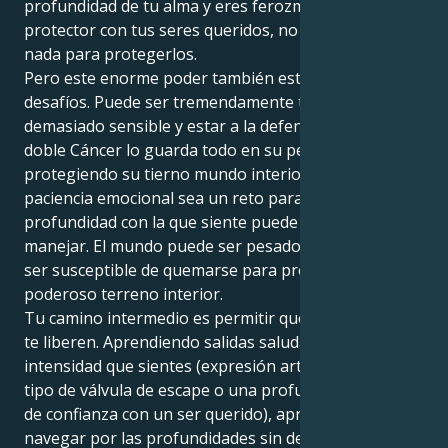
profundidad de tu alma y eres ferozmente leal y
protector con tus seres queridos, no te detienes ante
nada para protegerlos.
Pero este enorme poder también está plagado de
desafíos. Puede ser tremendamente temperamental,
demasiado sensible y estar a la defensiva, ya que el
doble Cáncer lo guarda todo en su pecho,
protegiendo su tierno mundo interior. Puede que la
paciencia emocional sea un reto para usted, ya que la
profundidad con la que siente puede ser difícil de
manejar. El mundo puede ser pesado, y usted puede
ser susceptible de quemarse para proteger su
poderoso terreno interior.
Tu camino intermedio es permitir que tus emociones
te liberen. Aprendiendo salidas saludables para la
intensidad que sientes (expresión artística, algún
tipo de válvula de escape o una profunda conexión
de confianza con un ser querido), aprendes a
navegar por las profundidades sin dejarte tragar por