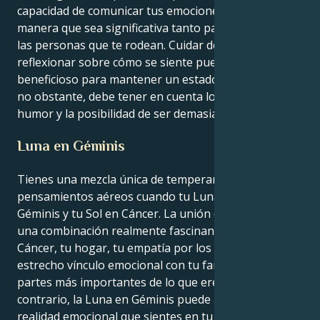
capacidad de comunicar tus emociones de una
manera que sea significativa tanto para ti como para
las personas que te rodean. Cuidar de uno mismo y
reflexionar sobre cómo se siente puede ser
beneficioso para mantener un estado de equilibrio;
no obstante, debe tener en cuenta los cambios de
humor y la posibilidad de ser demasiado sensible.
Luna en Géminis
Tienes una mezcla única de temperamento acuoso y
pensamientos aéreos cuando tu Luna está en
Géminis y tu Sol en Cáncer. La unión de ambos es
una combinación realmente fascinante. Si eres
Cáncer, tu hogar, tu empatía por los demás y tu
estrecho vínculo emocional con tu familia son las
partes más importantes de lo que eres. Por el
contrario, la Luna en Géminis puede afectar a la
realidad emocional que sientes en tu interior. Te ves