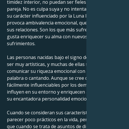
timidez interior, no puedan ser fieles a su amada
pareja. No es culpa suya y no intentan ser malos; es
su carácter influenciado por la Luna lo que les
provoca ambivalencia emocional, que se refleja en
sus relaciones. Son los que más sufren por ello y les
gusta enriquecer su alma con nuevos y nuevos
sufrimientos.
Las personas nacidas bajo el signo de Cáncer suelen
ser muy artísticas, y muchas de ellas saben
comunicar su riqueza emocional con un pincel, con la
palabra o cantando. Aunque se cree que son
fácilmente influenciables por los demás, en realidad
influyen en su entorno y enriquecen a los demás con
su encantadora personalidad emocional.
Cuando se consideran sus características, pueden
parecer poco prácticos en la vida, pero la realidad es
que cuando se trata de asuntos de dinero y
nivel de