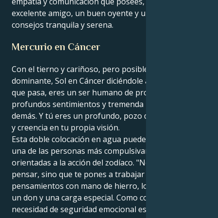
empatía y comunicación que posees, eres un
excelente amigo, un buen oyente y una fuente de
consejos tranquila y serena.
Mercurio en Cáncer
Con el tierno y cariñoso, pero posiblemente un poco
dominante, Sol en Cáncer diciéndole a tu mente lo
que pasa, eres un ser humano de profundos,
profundos sentimientos y tremenda lealtad hacia los
demás. Y tú eres un profundo, pozo de sentimientos
y creencia en tu propia visión.
Esta doble colocación en agua puede convertirte en
una de las personas más compulsivamente
orientadas a la acción del zodíaco. "No te limitas a
pensar, sino que te pones a trabajar aplicando esos
pensamientos con mano de hierro, lo que puede ser
un don y una carga especial. Como contrapunto a tu
necesidad de seguridad emocional está la