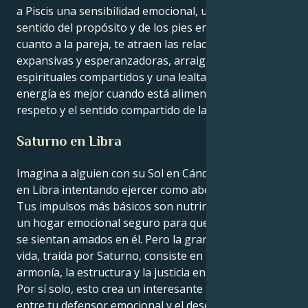
a Piscis una sensibilidad emocional, unida a un
sentido del propósito y de los pies en la tierra. En
cuanto a la pareja, te atraen las relaciones
expansivas y esperanzadoras, arraigadas en ideales
espirituales compartidos y una lealtad feroz. Tu
energía es mejor cuando está alimentada por el
respeto y el sentido compartido de la maravilla.
Saturno en Libra
Imagina a alguien con su Sol en Cáncer y un Saturno
en Libra intentando ejercer como abogado de oficio.
Tus impulsos más básicos son nutrir y proteger, ser
un hogar emocional seguro para que otros amen y
se sientan amados en él. Pero la gran lección de tu
vida, traída por Saturno, consiste en buscar la
armonía, la estructura y la justicia en tus relaciones.
Por sí solo, esto crea un interesante tira y afloja
entre tu defensor emocional y el deseo de que se