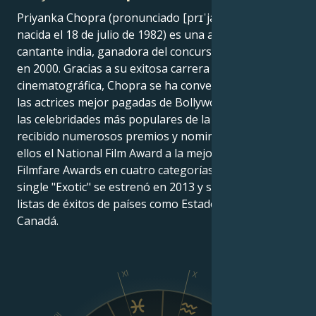
Priyanka Chopra (pronunciado [prɪˈjaːŋkaː ˈtʃoːpɽaː];
nacida el 18 de julio de 1982) es una actriz de cine y
cantante india, ganadora del concurso Miss Mundo
en 2000. Gracias a su exitosa carrera
cinematográfica, Chopra se ha convertido en una de
las actrices mejor pagadas de Bollywood'y en una de
las celebridades más populares de la India. Ha
recibido numerosos premios y nominaciones, entre
ellos el National Film Award a la mejor actriz y los
Filmfare Awards en cuatro categorías. Su segundo
single "Exotic" se estrenó en 2013 y se colocó en las
listas de éxitos de países como Estados Unidos y
Canadá.
XI
X
IX