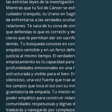
las estrictas leyes de la investigación y la objetividad.
Mientras que tu Sol de Cáncer se esfuerza por ser un
cuidador tranquilo, tu Urano en Sagitario se asegura
de enfrentarse a las verdades ocultas de tus
relaciones. Te saca de tu zona de confort, diciéndote
que defiendas lo que es correcto y definas límites
claros que te permitan dar sin sacrificarte por los
demás. Tu búsqueda consiste en convertirte en un
empático sensible y en un feroz defensor de la
justicia al mismo tiempo. El verdadero poder de este
emplazamiento es tu capacidad para convertir tus
profundidades emocionales en una fuerza
estructurada y visible para el bien. Eres el líder
silencioso, una voz fuerte que trae armonía a todos
los campos que toca el sol con su inmensa fuerza
gravitatoria de empatía. Tu misión es utilizar tu
poder empático para construir relaciones y
comunidades respetuosas y dignas de confianza.
Vadearás y navegarás por complejos atolladeros