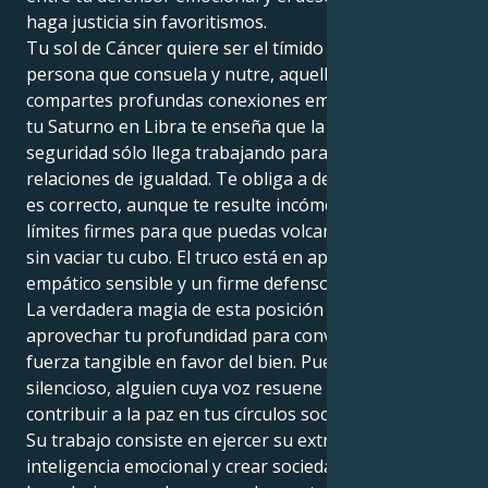
haga justicia sin favoritismos.
Tu sol de Cáncer quiere ser el tímido cuidador, la
persona que consuela y nutre, aquella con la que
compartes profundas conexiones emocionales. Pero
tu Saturno en Libra te enseña que la verdadera
seguridad sólo llega trabajando para crear
relaciones de igualdad. Te obliga a defender lo que
es correcto, aunque te resulte incómodo, y a definir
límites firmes para que puedas volcarte en los demás
sin vaciar tu cubo. El truco está en aprender a ser un
empático sensible y un firme defensor de la justicia.
La verdadera magia de esta posición reside en
aprovechar tu profundidad para convertirla en una
fuerza tangible en favor del bien. Puedes ser un líder
silencioso, alguien cuya voz resuene con fuerza para
contribuir a la paz en tus círculos sociales y más allá.
Su trabajo consiste en ejercer su extraordinaria
inteligencia emocional y crear sociedades en las que