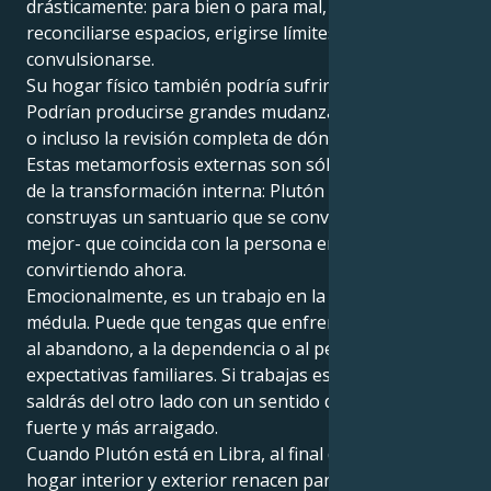
drásticamente: para bien o para mal, pueden
reconciliarse espacios, erigirse límites,
convulsionarse.
Su hogar físico también podría sufrir cambios.
Podrían producirse grandes mudanzas, renovaciones
o incluso la revisión completa de dónde y cómo vive.
Estas metamorfosis externas son sólo una extensión
de la transformación interna: Plutón quiere que
construyas un santuario que se convierta -o, incluso
mejor- que coincida con la persona en la que te estás
convirtiendo ahora.
Emocionalmente, es un trabajo en la sombra hasta la
médula. Puede que tengas que enfrentarte al miedo
al abandono, a la dependencia o al peso de las
expectativas familiares. Si trabajas estas cosas,
saldrás del otro lado con un sentido de ti mismo más
fuerte y más arraigado.
Cuando Plutón está en Libra, al final de su ciclo, tu
hogar interior y exterior renacen para ti. No