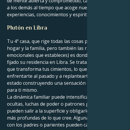
de mente abierta y comprometido, capaz de sostener
a los demás al tiempo que acoge nuevas
experiencias, conocimientos y espiritualidad.
Plutón en Libra
Tu 4ª casa, que rige todas las cosas personales (el
hogar y la familia, pero también las raíces
emocionales que estableces) es donde Plutón ha
fijado su residencia en Libra. Se trata de un tránsito
que transforma tus cimientos, lo que te obligará a
enfrentarte al pasado y a replantearte cómo has
estado construyendo una sensación de seguridad
para ti mismo.
La dinámica familiar puede intensificarse. Historias
ocultas, luchas de poder o patrones generacionales
pueden salir a la superficie y obligarle a curar heridas
más profundas de lo que cree. Algunas relaciones
con los padres o parientes pueden cambiar