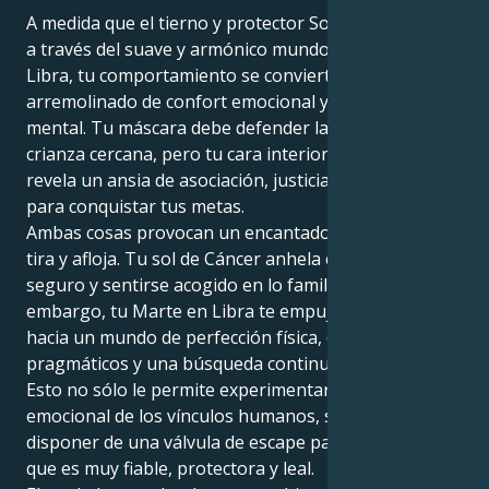
A medida que el tierno y protector Sol de Cáncer flota
a través del suave y armónico mundo de Marte en
Libra, tu comportamiento se convierte en un cóctel
arremolinado de confort emocional y armonía
mental. Tu máscara debe defender la comodidad y la
crianza cercana, pero tu cara interior de motivación
revela un ansia de asociación, justicia y romanticismo
para conquistar tus metas.
Ambas cosas provocan un encantador e intrigante
tira y afloja. Tu sol de Cáncer anhela crear un nido
seguro y sentirse acogido en lo familiar. Sin
embargo, tu Marte en Libra te empuja suavemente
hacia un mundo de perfección física, objetivos
pragmáticos y una búsqueda continua del equilibrio.
Esto no sólo le permite experimentar la intensidad
emocional de los vínculos humanos, sino también
disponer de una válvula de escape para su energía,
que es muy fiable, protectora y leal.