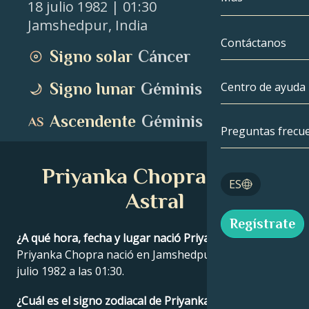
18 julio 1982
| 01:30
Jamshedpur
,
India
Géminis
Por fecha
Compatibilida
Contáctanos
Signo solar
Cáncer
Cáncer
AstroCartogra
Moonology
Signo lunar
Géminis
Centro de ayuda
Leo
Tarot
Ascendente
Géminis
Virgo
Preguntas frecu
Números de á
Libra
Priyanka Chopra Carta
Blog
ES
Escorpio
Astral
English
Regístrate
Sagitario
¿A qué hora, fecha y lugar nació Priyanka Chopra?
Priyanka Chopra nació en Jamshedpur, India el 18
Español
julio 1982 a las 01:30.
Deutsch
¿Cuál es el signo zodiacal de Priyanka Chopra?