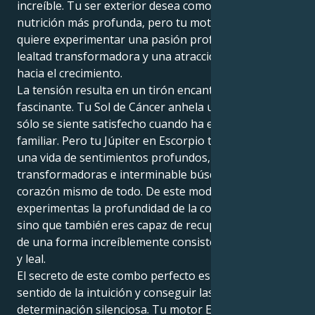
increíble. Tu ser exterior desea comodidad y una
nutrición más profunda, pero tu motivación interior
quiere experimentar una pasión profunda, una
lealtad transformadora y una atracción envolvente
hacia el crecimiento.
La tensión resulta en un tirón encantador y
fascinante. Tu Sol de Cáncer anhela un nido seguro y
sólo se siente satisfecho cuando ha encontrado lo
familiar. Pero tu Júpiter en Escorpio te arrastra hacia
una vida de sentimientos profundos, ambiciones
transformadoras e interminable búsqueda del
corazón mismo de todo. De este modo, no sólo
experimentas la profundidad de la conexión humana,
sino que también eres capaz de recuperar tu energía
de una forma increíblemente consistente, protectora
y leal.
El secreto de este combo perfecto es seguir tu
sentido de la intuición y conseguir las cosas con una
determinación silenciosa. Tu motor Escorpio confiere