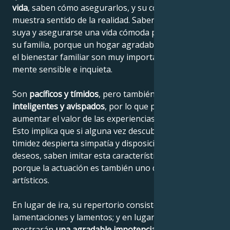
vida
, saben cómo asegurarlos, y su comportamiento
muestra sentido de la realidad. Saben salirse con la
suya y asegurarse una vida cómoda para ellos y para
su familia, porque un hogar agradable y acogedor y
el bienestar familiar son muy importantes para su
mente sensible e inquieta.
Son
pacíficos y tímidos
, pero también
muy
inteligentes y avispados
, por lo que pueden
aumentar el valor de las experiencias acumuladas.
Esto implica que si alguna vez descubren que su
timidez despierta simpatía y disposición a cumplir sus
deseos, saben imitar esta característica personal
porque la actuación es también uno de sus talentos
artísticos.
En lugar de ira, su repertorio consiste en
lamentaciones y lamentos; y en lugar de agresividad
mostrarán
una agradable impotencia
. En su esencia