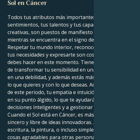
Sol en Cáncer
Todos tus atributos más importantes, incluidos tus
sentimientos, tus talentos y tus capacidades
creativas, son puestos de manifiesto por el Sol
mientras se encuentra en el signo de Cáncer.
Respetar tu mundo interior, reconocer y satisfacer
tus necesidades y expresarte son cosas cruciales que
debes hacer en este momento. Tienes la capacidad
de transformar tu sensibilidad en una fortaleza y no
en una debilidad, y además estás más en sintonía con
lo que quieres y con lo que deseas. Además, a lo largo
de este periodo, tu empatía e intuición innatas están
en su punto álgido, lo que te ayudará a tomar
decisiones inteligentes y a gestionar tus relaciones.
Cuando el Sol está en Cáncer, es más sencillo ser
sincero y libre de ideas innovadoras. A través de la
escritura, la pintura, o incluso simplemente haciendo
cosas agradables para otras personas, tienes la