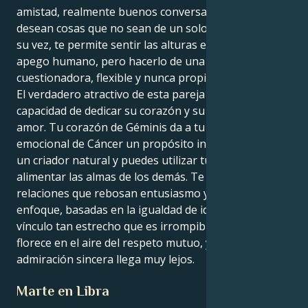
amistad, realmente buenos conversadores y que
desean cosas que no sean de un solo sabor. Esto, a
su vez, te permite sentir las alturas emocionales del
apego humano, pero hacerlo de una forma que es
cuestionadora, flexible y nunca propietaria.
El verdadero atractivo de esta pareja es que tienen la
capacidad de dedicar su corazón y su cerebro al
amor. Tu corazón de Géminis da a tu sensibilidad
emocional de Cáncer un propósito intelectual, eres
un criador natural y puedes utilizar tus palabras para
alimentar las almas de los demás. Te atraen las
relaciones que rebosan entusiasmo y un nuevo
enfoque, basadas en la igualdad de ideas y en un
vínculo tan estrecho que es irrompible: tu amor
florece en el aire del respeto mutuo, y un poco de
admiración sincera llega muy lejos.
Marte en Libra