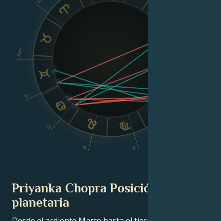
XII
VIII
Asc
Dsc
II
VI
III
IV
V
Priyanka Chopra Posición
planetaria
Desde el ardiente Marte hasta el tierno Venus, en