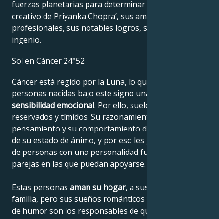
fuerzas planetarias para determinar el genio
creativo de Priyanka Chopra’, sus ambiciones
profesionales, sus notables logros, su sabiduría y su
ingenio.
Sol en Cáncer 24°52
Cáncer está regido por la Luna, lo que confiere a las
personas nacidas bajo este signo una gran
sensibilidad emocional
. Por ello, suelen ser
reservados y tímidos. Su razonamiento, su
pensamiento y su comportamiento dependen mucho
de su estado de ánimo, y por eso les gusta depender
de personas con una personalidad fuerte y elegir
parejas en las que puedan apoyarse.
Estas personas
aman su hogar
, a sus padres y a su
familia, pero sus sueños románticos y sus cambios
de humor son los responsables de que, a pesar de su