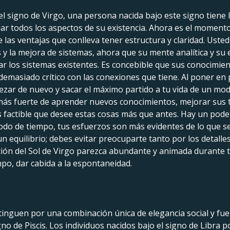
el signo de Virgo, una persona nacida bajo este signo tiene 
ar todos los aspectos de su existencia. Ahora es el momento
 las ventajas que conlleva tener estructura y claridad. Uste
s y la mejora de sistemas, ahora que su mente analítica y s
r los sistemas existentes. Es concebible que sus conocimient
emasiado crítico con las conexiones que tiene. Al poner en p
pezar de nuevo y sacar el máximo partido a tu vida de un mod
o más fuerte de aprender nuevos conocimientos, mejorar sus 
es factible que desee estas cosas más que antes. Hay un pode
riodo de tiempo, tus esfuerzos son más evidentes de lo que se
n equilibrio; debes evitar preocuparte tanto por los detalles
ación del Sol de Virgo parezca abundante y animada durante
mpo, dar cabida a la espontaneidad.
stinguen por una combinación única de elegancia social y fue
no de Piscis. Los individuos nacidos bajo el signo de Libra p