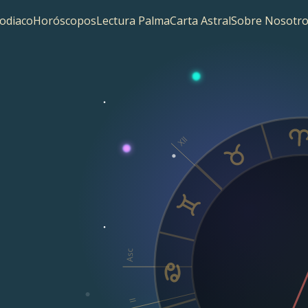
odiaco
Horóscopos
Lectura Palma
Carta Astral
Sobre Nosotro
XII
Asc
II