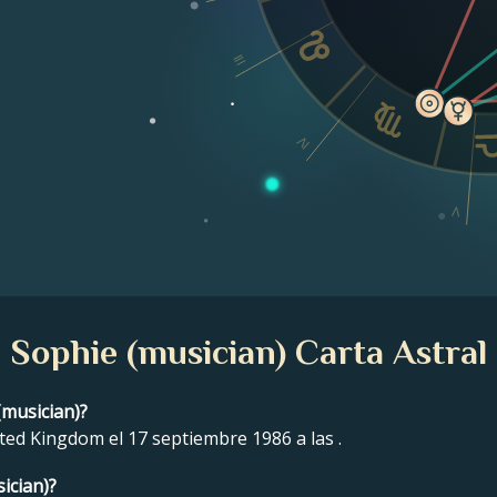
III
IV
V
Sophie (musician) Carta Astral
(musician)?
ted Kingdom el 17 septiembre 1986 a las .
ician)?