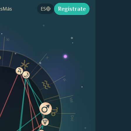
Regístrate
s
Más
ES
XI
X
IX
VIII
Dsc