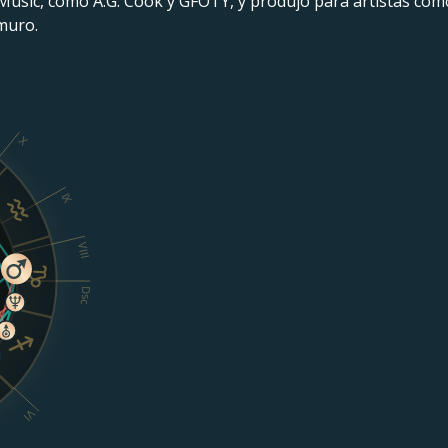
Music, como A.G. Cook y GFOTY, y produjo para artistas como
muro.
X
IX
VIII
Dsc
VI