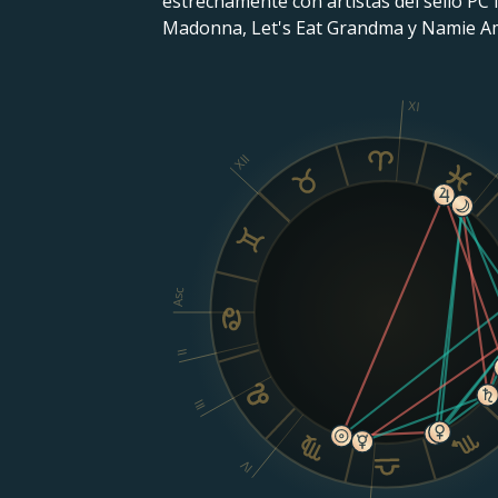
estrechamente con artistas del sello PC 
Madonna, Let's Eat Grandma y Namie A
XI
XII
Asc
II
III
IV