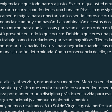
 exigencia de que todo parezca justo. Es cierto que usted em
ontrario ocurre cuando tienes una Luna en Piscis, lo que sig
ticamente mágica para conectar con los sentimientos de otra
abundancia de amor y compasión. La combinación de estos do
erza mucho para que las cosas parezcan estar en orden en la
stá presente en todo lo que ocurre. Debido a que eres una 
u trabajo como tus relaciones parezcan magníficas. Tienes l
potenciar tu capacidad natural para negociar cuando seas 
en una situación determinada. Como consecuencia de ello, t
detalles y al servicio, encuentra su mente en Mercurio en el
o sentido práctico que recubre un núcleo sorprendentemente
uerza por mantener una disciplina práctica en la vida para evi
arga emocional (y a menudo diplomáticamente).
uy buenos resultados. A tu Sol de Virgo le gusta perfeccion
a te empuja hacia un universo de diplomacia, equidad y bús