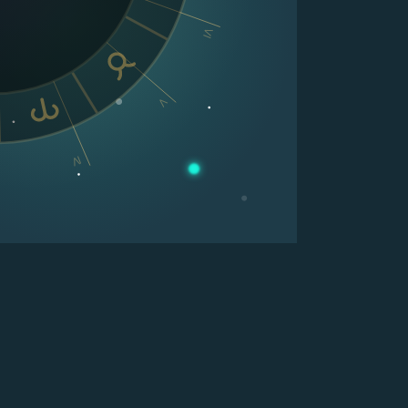
VI
V
IV