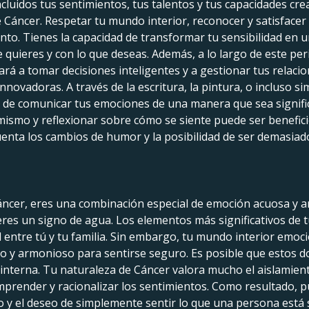
luidos tus sentimientos, tus talentos y tus capacidades cre
e Cáncer. Respetar tu mundo interior, reconocer y satisfacer
o. Tienes la capacidad de transformar tu sensibilidad en un
quieres y con lo que deseas. Además, a lo largo de este peri
ará a tomar decisiones inteligentes y a gestionar tus relacio
s innovadoras. A través de la escritura, la pintura, o inclus
d de comunicar tus emociones de una manera que sea signific
mismo y reflexionar sobre cómo se siente puede ser benefi
uenta los cambios de humor y la posibilidad de ser demasiado
ncer, eres una combinación especial de emoción acuosa y ar
 eres un signo de agua. Los elementos más significativos de 
entre tú y tu familia. Sin embargo, tu mundo interior emocio
ilo y armonioso para sentirse seguro. Es posible que estos
interna. Tu naturaleza de Cáncer valora mucho el aislamien
mprender y racionalizar los sentimientos. Como resultado, pu
to y el deseo de simplemente sentir lo que una persona está