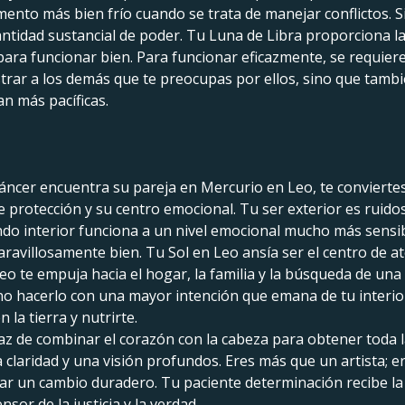
amento más bien frío cuando se trata de manejar conflictos.
idad sustancial de poder. Tu Luna de Libra proporciona la e
ara funcionar bien. Para funcionar eficazmente, se requiere 
rar a los demás que te preocupas por ellos, sino que tambié
n más pacíficas.
áncer encuentra su pareja en Mercurio en Leo, te conviertes
 protección y su centro emocional. Tu ser exterior es ruidos
do interior funciona a un nivel emocional mucho más sensibl
ravillosamente bien. Tu Sol en Leo ansía ser el centro de at
eo te empuja hacia el hogar, la familia y la búsqueda de un
sino hacerlo con una mayor intención que emana de tu inter
 la tierra y nutrirte.
z de combinar el corazón con la cabeza para obtener toda l
 claridad y una visión profundos. Eres más que un artista; er
grar un cambio duradero. Tu paciente determinación recibe l
sor de la justicia y la verdad.