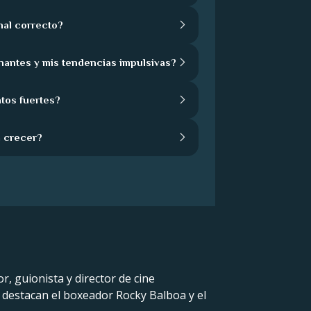
nal correcto?
nantes y mis tendencias impulsivas?
tos fuertes?
 crecer?
or, guionista y director de cine
 destacan el boxeador Rocky Balboa y el