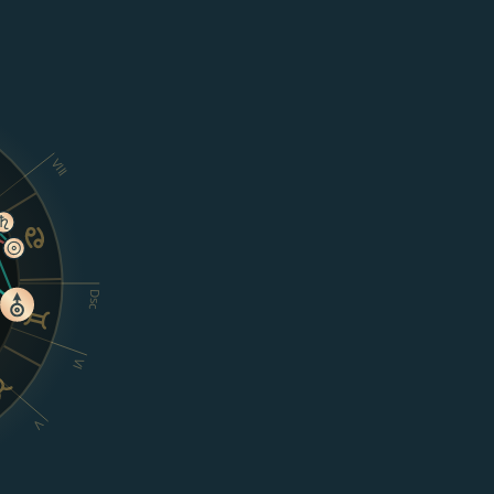
VIII
Dsc
VI
V