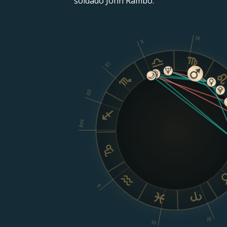
soldado John Rambo.
IX
X
XI
XII
Asc
II
IV
III