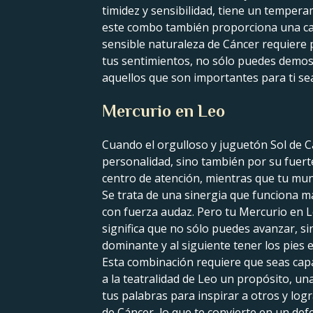
timidez y sensibilidad, tiene un temper
este combo también proporciona una cant
sensible naturaleza de Cáncer requiere p
tus sentimientos, no sólo puedes demost
aquellos que son importantes para ti sea
Mercurio en Leo
Cuando el orgulloso y juguetón Sol de C
personalidad, sino también por su fuerte
centro de atención, mientras que tu mun
Se trata de una sinergia que funciona ma
con fuerza audaz. Pero tu Mercurio en L
significa que no sólo puedes avanzar, 
dominante y al siguiente tener los pies en
Esta combinación requiere que seas capa
a la teatralidad de Leo un propósito, una
tus palabras para inspirar a otros y lo
de Cáncer, lo que te convierte en un defen