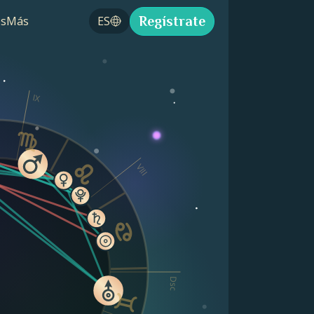
Regístrate
s
Más
ES
IX
VIII
Dsc