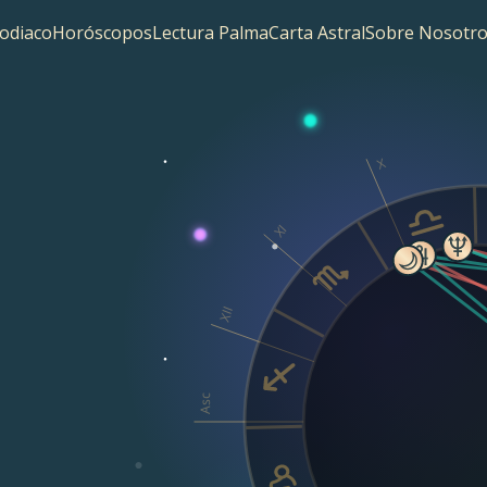
odiaco
Horóscopos
Lectura Palma
Carta Astral
Sobre Nosotro
X
XI
XII
Asc