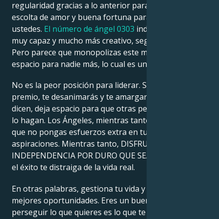
regularidad gracias a lo anterior para el envío de una
escolta de amor y buena fortuna para compartir con
ustedes.
El número de ángel 0303
indica que eres
muy capaz y mucho más creativo, según el mensaje.
Pero parece que monopolizas este mercado sin dejar
espacio para nadie más, lo cual es una señal celestial.
No es la peor posición para liderar. Si sólo miras el
premio, te desanimarás y te amargarás. Los Ángeles
dicen, deja espacio para que otras personas también
lo hagan. Los Ángeles, mientras tanto, te advierten
que no pongas esfuerzos extra en tus metas y
aspiraciones. Mientras tanto, DISFRUTA DE TU
INDEPENDENCIA POR DURO QUE SEA y no dejes que
el éxito te distraiga de la vida real.
En otras palabras, gestiona tu vida y aprovecha las
mejores oportunidades. Eres un buen tipo y
perseguir lo que quieres es lo que te conviene en