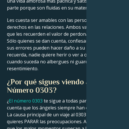
una vida amorosa más pacífica y satisfactoria, en
parte porque son fluidas en su material.
Les cuesta ser amables con las personas que tienen
derechos en las relaciones. Ambos van a necesitar
que les recuerden el valor de perdonar a su pareja.
Sólo quienes se dan cuenta, confiesan y aprenden de
sus errores pueden hacer daño a su pareja. Sólo
recuerda, nadie quiere herir o ver a otro herido, pero
cuando suceda no albergues ni guardes ira y/o
resentimiento.
¿Por qué sigues viendo al Ángel
Número 0303?
¿
El número 0303
te sigue a todas partes? Ten en
cuenta que los ángeles siempre han estado contigo.
La causa principal de un viaje al 0303 es un impulso:
quieres PARAR las preocupaciones. Aunque parezca
que los malos momentos superan a los buenos,