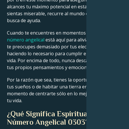
alcances tu máximo potencial en esta vida. Cuando te
sientas miserable, recurre al mundo espiritual en
busca de ayuda.
Cuando te encuentres en momentos difíciles, tu
número angelical
está aquí para aliviarlos por ti. No
te preocupes demasiado por tus elecciones: estás
haciendo lo necesario para cumplir el trabajo de tu
vida. Por encima de todo, nunca descartes el poder de
tus propios pensamientos y emociones.
Por la razón que sea, tienes la oportunidad de vivir
tus sueños o de habitar una tierra errante. Es el
momento de centrarte sólo en lo mejor para ti y para
tu vida.
¿Qué Significa Espiritualmente el
Número Angelical 0303?