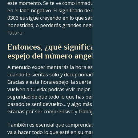
este momento. Se te ve como inmaduro, mal rasgo –
en el lado negativo. El significado de los números
0303 es sigue creyendo en lo que sabes. Mantén tu
honestidad, o perderás grandes negocios en el
futuro.
Entonces, ¿qué significa la hora
espejo del número angelical 0303?
A menudo experimentarás la hora espejo
03:03
cuando te sientas solo y decepcionado por los demás.
Gracias a esta hora espejo, la suerte y el amor
vuelven a tu vida; podrás vivir mejor. Ten la
seguridad de que todo lo que has perdido en el
pasado te será devuelto… y algo más en el futuro.
Gracias por ser comprensivo y trabajar duro.
También es esencial que comprendas que el Arcángel
va a hacer todo lo que esté en su mano por ti y te va