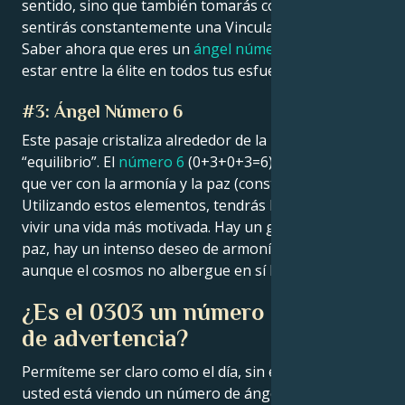
sentido, sino que también tomarás conciencia y
sentirás constantemente una Vinculación Divina.
Saber ahora que eres un
ángel número 3
te hace
estar entre la élite en todos tus esfuerzos.
#3: Ángel Número 6
Este pasaje cristaliza alrededor de la palabra
“equilibrio”. El
número 6
(0+3+0+3=6) también tiene
que ver con la armonía y la paz (consta de tres ceros).
Utilizando estos elementos, tendrás la capacidad de
vivir una vida más motivada. Hay un gran anhelo de
paz, hay un intenso deseo de armonía y equilibrio
aunque el cosmos no albergue en sí la posibilidad.
¿Es el 0303 un número angélico
de advertencia?
Permíteme ser claro como el día, sin embargo: Si
usted está viendo un número de ángel con