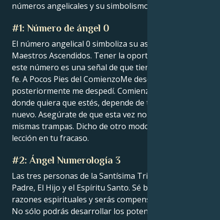
números angelicales y su simbolismo.
#1: Número de ángel 0
El número angelical 0 simboliza su asociación con los
Maestros Ascendidos. Tener la oportunidad de ver
este número es una señal de que tienes esperanza y
fe. A Pocos Pies del ComienzoMe descarrilé y
posteriormente me despedí. Comienza o reagrúpate
donde quiera que estés, depende de ti comenzar de
nuevo. Asegúrate de que esta vez no caes en las
mismas trampas. Dicho de otro modo, hay una
lección en tu fracaso.
#2: Ángel Numerología 3
Las tres personas de la Santísima Trinidad son: El
Padre, El Hijo y el Espíritu Santo. Sé bueno por
razones espirituales y serás compensado en el cielo.
No sólo podrás desarrollar los potenciales del sexto