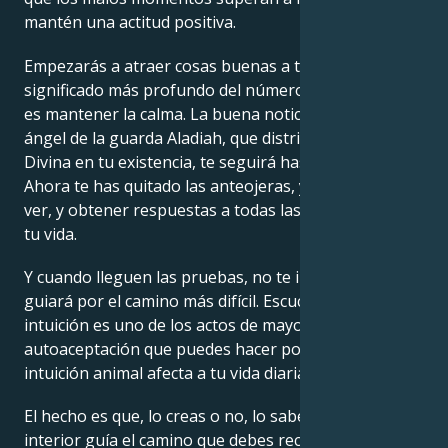
mantén una actitud positiva.
Empezarás a atraer cosas buenas a tu vida.e El
significado más profundo del número angelical 0303
es mantener la calma. La buena noticia es que tu
ángel de la guarda Aladiah, que distribuye la Gracia
Divina en tu existencia, te seguirá hasta la eternidad.
Ahora te has quitado las anteojeras, y eres/libre para
ver, y obtener respuestas a todas las preguntas de
tu vida.
Y cuando lleguen las pruebas, no te inquietes; Él te
guiará por el camino más difícil. Escuchar a tu
intuición es uno de los actos de mayor
autoaceptación que puedes hacer por ti mismo. Tu
intuición animal afecta a tu vida diaria.
El hecho es que, lo creas o no, lo sabes y tu sabiduría
interior guía el camino que debes recorrer. En