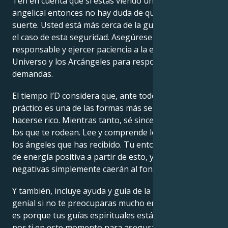
Ten en cuenta que si estás viendo un número
angelical entonces no hay duda de que tienes mucha
suerte. Usted está más cerca de la guía espiritual en
el caso de esta seguridad. Asegúrese de ser
responsable y ejercer paciencia a la espera de que el
Universo y los Arcángeles para responder a sus
demandas.
El tiempo I’D considera que, ante todo, el sentido
práctico es una de las formas más sencillas de
hacerse rico. Mientras tanto, sé sincero y amable con
los que te rodean. Lee y comprende los mensajes de
los ángeles que has recibido. Tu entorno se llenará
de energía positiva a partir de esto, y las energías
negativas simplemente caerán al fondo.
Y también, incluye ayuda y guía de la Divinidad. Sería
genial si no te preocuparas mucho en absoluto y eso
es porque tus guías espirituales están haciendo todo
por ti en este momento para asegurarse de que