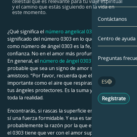
celestial que es relevante para tu viaje espiritual
y el camino que estás siguiendo en la vida en
Géminis
Por fecha
este momento.
Compatibilida
Contáctanos
Cáncer
AstroCartogra
¿Qué significa el
número angelical 0303
? Y el
Moonology
Centro de ayuda
significado del número 0303 en lo que se conoce
Leo
como número de ángel 0303 es la fe, el amor y la
Tarot
confianza. No en el amor más profundo y romántico:
Virgo
Preguntas frecu
En general, el
número de ángel 0303
es más
Números de á
probable que sea un signo de amor social, familiar y
Libra
amistoso. “Por favor, recuerda que el Amor es tan
Blog
ES
importante como el aire que respiras, a los ojos de
Escorpio
tus ángeles protectores. Es la suma y la sustancia de
English
toda la realidad.
Regístrate
Sagitario
Encontrarás, si rascas la superficie en esto del amor,
Español
sí una fuerza formidable. Y esa es también
probablemente la razón por la que en numerología,
el 0303 tiene que ver con el amor supremo, no con la
Deutsch