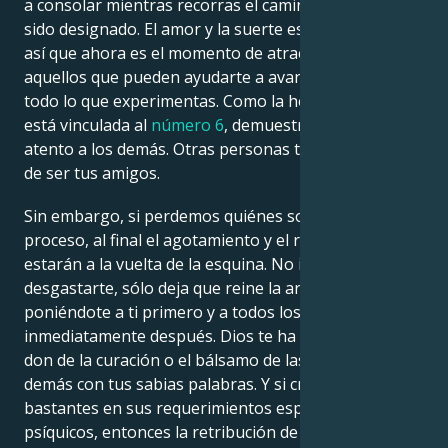
a consolar mientras recorras el camino que te ha
sido designado. El amor y la suerte están de tu lado,
así que ahora es el momento de atraer hacia ti a
aquellos que pueden ayudarte a avanzar más en
todo lo que experimentas. Como la hora del espejo
está vinculada al
número 6
, demuestras que estás
atento a los demás. Otras personas tienen la suerte
de ser tus amigos.
Sin embargo, si perdemos quiénes somos en el
proceso, al final el agotamiento y el resentimiento
estarán a la vuelta de la esquina. No intentes
desgastarte, sólo deja que reine la armonía
poniéndote a ti primero y a todos los demás
inmediatamente después. Dios te ha concedido el
don de la curación o el bálsamo de las almas de los
demás con tus sabias palabras. Y si cruzas enteros o
bastantes en sus requerimientos espirituales y
psíquicos, entonces la retribución de Dios está al