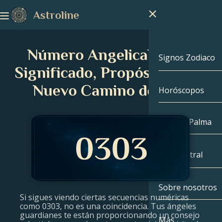
Astroline
Número Angelical 0303:
Signos Zodiaco
Significado, Propósito de tu
Nuevo Camino de Vida
Horóscopos
Signos Zodiac
Capricornio
Lectura Palma
Acuario
Carta Astral
Piscis
Sobre nosotros
Carta Astral
Aries
Si sigues viendo ciertas secuencias numéricas
como 0303, no es una coincidencia. Tus ángeles
guardianes te están proporcionando un consejo
Tauro
Famosos
Más