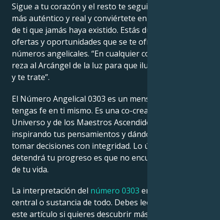
Sigue a tu corazón y el resto te seguirá. Desde, tu ser
más auténtico y real y conviértete en la mejor versión
de ti que jamás haya existido. Estás durmiendo en las
ofertas y oportunidades que se te ofrecen, si por los
números angelicales. “En cualquier cosa que hagas,
reza al Arcángel de la luz para que ilumine tu camino
y te trate”.
El Número Angelical 0303 es un mensaje para que
tengas fe en ti mismo. Es una co-creación del
Universo y de los Maestros Ascendidos que están
inspirando tus pensamientos y dándote poder para
tomar decisiones con integridad. Lo único que no
detendrá tu progreso es que no encuentres la misión
de tu vida.
La interpretación del
número 0303
en el punto
central o sustancia de todo. Debes leer atentamente
este artículo si quieres descubrir más sobre estos