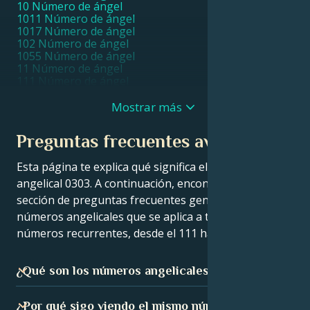
10 Número de ángel
1011 Número de ángel
1017 Número de ángel
102 Número de ángel
1055 Número de ángel
11 Número de ángel
111 Número de ángel
1111 Número de ángel
11111 Número de ángel
Mostrar más
1115 Número de ángel
1117 Número de ángel
Preguntas frecuentes avanzadas
1119 Número de ángel
112 Número de ángel
Esta página te explica qué significa el número
115 Número de ángel
116 Número de ángel
angelical 0303. A continuación, encontrarás una
119 Número de ángel
sección de preguntas frecuentes generales sobre los
12 Número de ángel
números angelicales que se aplica a todos los
121 Número de ángel
1221 Número de ángel
números recurrentes, desde el 111 hasta el 9999.
1233 Número de ángel
1244 Número de ángel
1255 Número de ángel
¿Qué son los números angelicales?
13 Número de ángel
131 Número de ángel
La gente considera que los números angelicales (números
1313 Número de ángel
¿Por qué sigo viendo el mismo número en