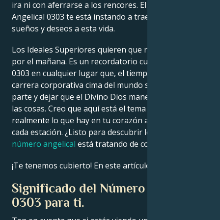
ira ni con aferrarse a los rencores. El Número
Angelical 0303 te está instando a traer todos tus
Français
sueños y deseos a esta vida.
Los Ideales Superiores quieren que no estés ansioso
Português
por el mañana. Es un recordatorio cuando ves el
0303 en cualquier lugar que, el tiempo para buld
carrera corporativa cima del mundo sólo hacer su
العربية
parte y dejar que el Divino Dios manejar el resto de
las cosas. Creo que aquí está el tema de seguir
日本語
realmente lo que hay en tu corazón a lo largo de
cada estación. ¿Listo para descubrir lo que este
número angelical
está tratando de comunicarte?
¡Te tenemos cubierto! En este artículo descubrirás:
Significado del Número del Ángel
0303 para ti.