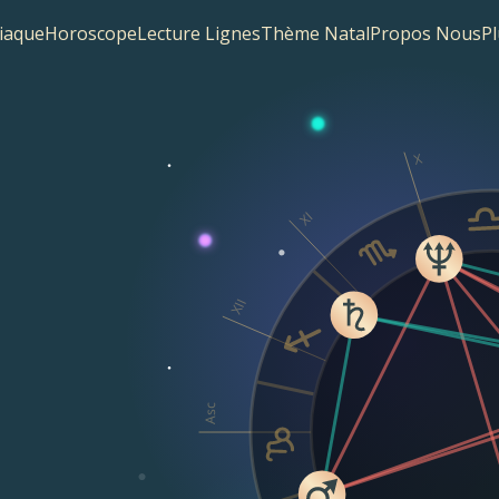
iaque
Horoscope
Lecture Lignes
Thème Natal
Propos Nous
Pl
X
XI
XII
Asc