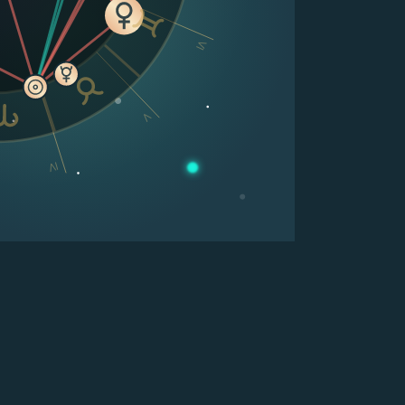
VI
V
IV