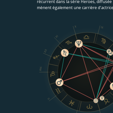
récurrent dans la série Heroes, diffusée 
mènent également une carrière d'actrice
X
IX
XI
XII
Asc
II