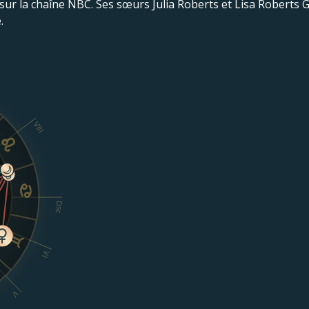
sur la chaîne NBC. Ses sœurs Julia Roberts et Lisa Roberts Gi
.
VIII
Dsc
VI
V