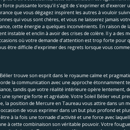
 force puissante lorsqu'il s'agit de s'exprimer et d'exercer 
ssurance que vous dégagez inspirent les autres à vouloir suiv
nes qui vous sont chères, et vous ne laisserez jamais votre 
ce, cette énergie a quelques inconvénients. En raison de la s
 instable et enclin à avoir des crises de colère. Il y a des
s occasions où votre demande d'attention est trop forte pour 
vous être difficile d'exprimer des regrets lorsque vous comme
u Bélier trouve son esprit dans le royaume calme et pragma
borde la communication avec une approche étonnamment terr
iance, tandis que votre réalité intérieure opère lentement, d
t une synergie forte et agréable. Votre Soleil Bélier veut p
verse, la position de Mercure en Taureau vous attire dans un 
l'occasion de vous exprimer dans un but plus profond et plus
'être à la fois une tornade d'activité et une force avec laquel
nne à cette combinaison son véritable pouvoir. Votre fougue