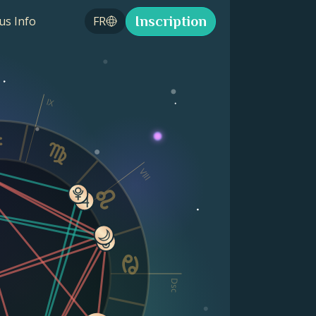
Inscription
us Info
FR
IX
VIII
Dsc