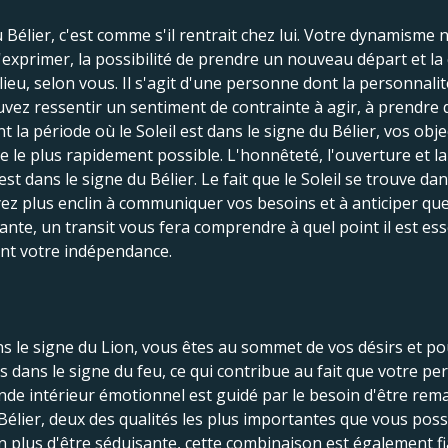
u Bélier, c'est comme s'il rentrait chez lui. Votre dynamisme 
 s'exprimer, la possibilité de prendre un nouveau départ et l
ieu, selon vous. Il s'agit d'une personne dont la personnalité 
z ressentir un sentiment de contrainte à agir, à prendre de
 la période où le Soleil est dans le signe du Bélier, vos obj
re le plus rapidement possible. L'honnêteté, l'ouverture et l
est dans le signe du Bélier. Le fait que le Soleil se trouve da
ez plus enclin à communiquer vos besoins et à anticiper qu
e, un transit vous fera comprendre à quel point il est essen
nt votre indépendance.
ans le signe du Lion, vous êtes au sommet de vos désirs et 
és dans le signe du feu, ce qui contribue au fait que votre p
onde intérieur émotionnel est guidé par le besoin d'être rem
élier, deux des qualités les plus importantes que vous poss
n plus d'être séduisante, cette combinaison est également 