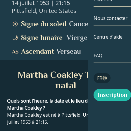
14 juillet 1953
| 21:15
Pittsfield
,
United States
Gémeaux
Par date
Compatibilité
Nous contacter
Signe du soleil
Cancer
Cancer
AstroCartogr
Moonologie
Signe lunaire
Vierge
Centre d'aide
Lion
Tarot
Ascendant
Verseau
Vierge
FAQ
Nombres angé
Balance
Martha Coakley Thème
Blog
FR
Scorpion
natal
English
Inscription
Sagittaire
Quels sont l’heure, la date et le lieu de naissance de
Martha Coakley ?
Español
Martha Coakley est né à Pittsfield, United States le 14
juillet 1953 à 21:15.
Deutsch