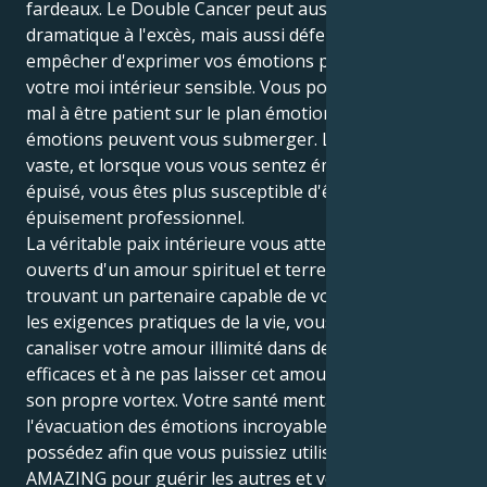
fardeaux. Le Double Cancer peut aussi vous rendre
dramatique à l'excès, mais aussi défensif et vous
empêcher d'exprimer vos émotions pour protéger
votre moi intérieur sensible. Vous pouvez avoir du
mal à être patient sur le plan émotionnel et vos
émotions peuvent vous submerger. Le monde est
vaste, et lorsque vous vous sentez émotionnellement
épuisé, vous êtes plus susceptible d'être victime d'un
épuisement professionnel.
La véritable paix intérieure vous attend dans les bras
ouverts d'un amour spirituel et terrestre. En
trouvant un partenaire capable de vous guider dans
les exigences pratiques de la vie, vous apprendrez à
canaliser votre amour illimité dans des actions
efficaces et à ne pas laisser cet amour sombrer dans
son propre vortex. Votre santé mentale dépend de
l'évacuation des émotions incroyables que vous
possédez afin que vous puissiez utiliser votre talent
AMAZING pour guérir les autres et vous connecter à