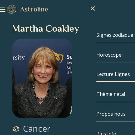
Astroline
Martha Coakley
Signes zodiaque
Horoscope
Signes zodiaq
Capricorne
Lecture Lignes
Verseau
Thème natal
Poissons
Propos nous
Thème natal
Bélier
Cancer
Taureau
Célébrités
Plus info