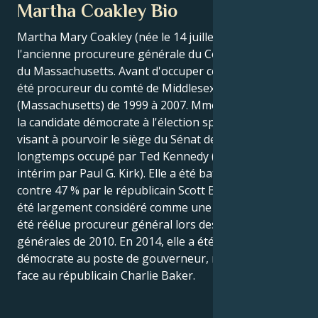
Martha Coakley Bio
Martha Mary Coakley (née le 14 juillet 1953) est
l'ancienne procureure générale du Commonwealth
du Massachusetts. Avant d'occuper ce poste, elle a
été procureur du comté de Middlesex
(Massachusetts) de 1999 à 2007. Mme Coakley était
la candidate démocrate à l'élection spéciale de 2010
visant à pourvoir le siège du Sénat des États-Unis
longtemps occupé par Ted Kennedy (et occupé par
intérim par Paul G. Kirk). Elle a été battue à 52 %
contre 47 % par le républicain Scott Brown, ce qui a
été largement considéré comme une surprise. Elle a
été réélue procureur général lors des élections
générales de 2010. En 2014, elle a été candidate
démocrate au poste de gouverneur, mais a perdu
face au républicain Charlie Baker.