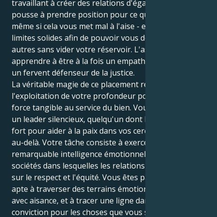
travaillant à créer des relations d'égalité. Il vous
pousse à prendre position pour ce qui est juste -
même si cela vous met mal à l'aise - et à définir des
limites solides afin de pouvoir vous déverser sur les
autres sans vider votre réservoir. L'astuce consiste à
apprendre à être à la fois un empathique sensible et
un fervent défenseur de la justice.
La véritable magie de ce placement réside dans
l'exploitation de votre profondeur pour en faire une
force tangible au service du bien. Vous pouvez être
un leader silencieux, quelqu'un dont la voix résonne
fort pour aider à la paix dans vos cercles sociaux - et
au-delà. Votre tâche consiste à exercer votre
remarquable intelligence émotionnelle et à créer des
sociétés dans lesquelles les relations sont fondées
sur le respect et l'équité. Vous êtes particulièrement
apte à traverser des terrains émotionnels complexes
avec aisance, et à tracer une ligne dans le sable avec
conviction pour les choses que vous savez au fond de