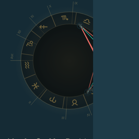
IX
X
XI
VIII
XII
Asc
Dsc
VI
II
V
IV
III