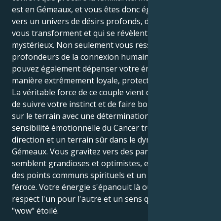
est en Gémeaux, et vous êtes donc également attiré
vers un univers de désirs profonds, d'objectifs qui
vous transforment et qui se révèlent infiniment
mystérieux. Non seulement vous ressentez les
profondeurs de la connexion humaine, mais vous
pouvez également dépenser votre énergie de
manière extrêmement loyale, protectrice et engagée.
La véritable force de ce couple vient de votre volonté
de suivre votre instinct et de faire bouger les choses
sur le terrain avec une détermination tranquille. La
sensibilité émotionnelle du Cancer trouve une
direction et un terrain sûr dans le dynamisme du
Gémeaux. Vous gravitez vers des partenariats qui
semblent grandioses et optimistes, enracinés dans
des points communs spirituels et un engagement
féroce. Votre énergie s'épanouit là où il y a du
respect l'un pour l'autre et un sens quotidien du
"wow" étoilé.