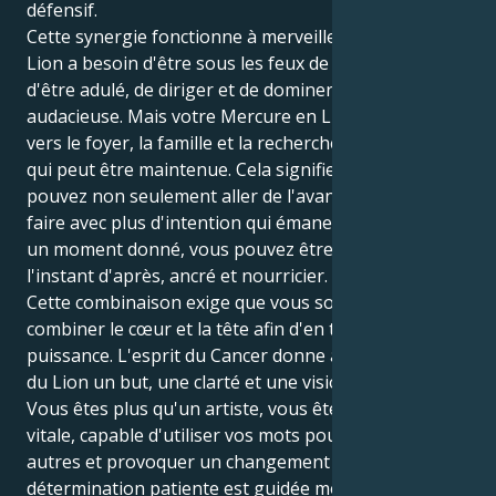
défensif.
Cette synergie fonctionne à merveille. Votre soleil en
Lion a besoin d'être sous les feux de la rampe et
d'être adulé, de diriger et de dominer avec une force
audacieuse. Mais votre Mercure en Lion vous pousse
vers le foyer, la famille et la recherche d'une vérité
qui peut être maintenue. Cela signifie que vous
pouvez non seulement aller de l'avant, mais aussi le
faire avec plus d'intention qui émane de l'intérieur. À
un moment donné, vous pouvez être autoritaire et,
l'instant d'après, ancré et nourricier.
Cette combinaison exige que vous soyez capable de
combiner le cœur et la tête afin d'en tirer toute la
puissance. L'esprit du Cancer donne à la théâtralité
du Lion un but, une clarté et une vision profonds.
Vous êtes plus qu'un artiste, vous êtes une présence
vitale, capable d'utiliser vos mots pour inspirer les
autres et provoquer un changement durable. Votre
détermination patiente est guidée moralement par la