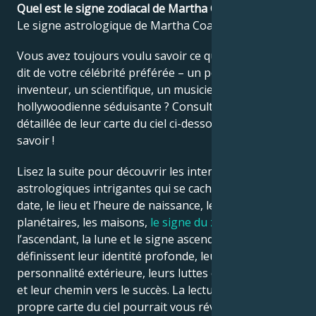
Quel est le signe zodiacal de Martha Coakley ?
Le signe astrologique de Martha Coakley est Cancer.
Français
Vous avez toujours voulu savoir ce que l’astrologie
dit de votre célébrité préférée – un politicien, un
Português
inventeur, un scientifique, un musicien ou une star
hollywoodienne séduisante ? Consultez l’analyse
détaillée de leur carte du ciel ci-dessous pour le
العربية
savoir !
Lisez la suite pour découvrir les interprétations
日本語
astrologiques intrigantes qui se cachent derrière la
date, le lieu et l’heure de naissance, les positions
planétaires, les maisons,
le signe du zodiaque
,
l’ascendant, la lune et le signe ascendant – qui
définissent leur identité profonde, leur ego, leur
personnalité extérieure, leurs luttes émotionnelles
et leur chemin vers le succès. La lecture de votre
propre carte du ciel pourrait vous révéler des