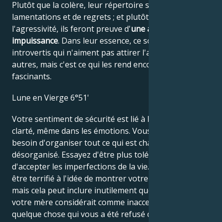
Plutôt que la colère, leur répertoire se compose de
lamentations et de regrets ; et plutôt que de
l'agressivité, ils feront preuve d'
une agréable
impuissance
. Dans leur essence, ce sont des
introvertis qui n'aiment pas attirer l'attention des
autres, mais c'est ce qui les rend encore plus
fascinants.
Lune en Vierge 6°51'
Votre sentiment de sécurité est lié à l'ordre et à la
clarté, même dans les émotions. Vous pourriez avoir
besoin d'organiser tout ce qui est chaotique et
désorganisé. Essayez d'être plus tolérant et
d'accepter les imperfections de la vie. Vous pouvez
être terrifié à l'idée de montrer votre côté sombre,
mais cela peut inclure inutilement quelque chose que
votre mère considérait comme inacceptable ou
quelque chose qui vous a été refusé dans votre