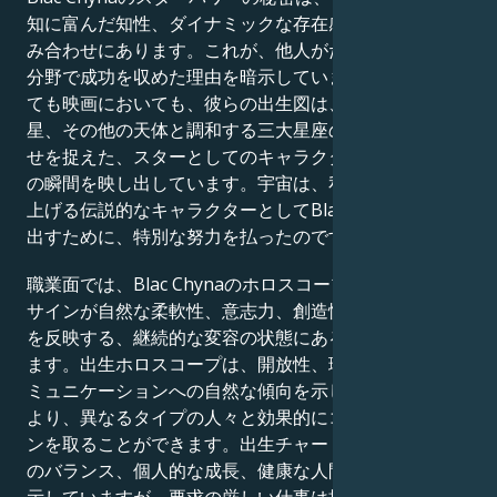
知に富んだ知性、ダイナミックな存在感を示す天体の組
み合わせにあります。これが、他人がただ夢見るだけの
分野で成功を収めた理由を暗示しています。人生におい
ても映画においても、彼らの出生図は、水星、金星、火
星、その他の天体と調和する三大星座の完璧な組み合わ
せを捉えた、スターとしてのキャラクターを形作る究極
の瞬間を映し出しています。宇宙は、私たちが思わず見
上げる伝説的なキャラクターとしてBlac Chynaを生み
出すために、特別な努力を払ったのです。
職業面では、Blac Chynaのホロスコープは、占星術の
サインが自然な柔軟性、意志力、創造性、そして忍耐力
を反映する、継続的な変容の状態にある人間を描いてい
ます。出生ホロスコープは、開放性、理解力、そしてコ
ミュニケーションへの自然な傾向を示しており、これに
より、異なるタイプの人々と効果的にコミュニケーショ
ンを取ることができます。出生チャートは、仕事とケア
のバランス、個人的な成長、健康な人間関係への献身を