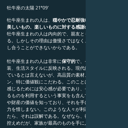
牡牛座の太陽 21°09'
牡牛座生まれの人は、
穏やかで忍耐強い性格で
、人生の
美しいもの、楽しいものに対する感謝の
気持ちを持つ。
牡牛座生まれの人は内向的で、親友とも距離を置きたが
る。しかしその理由は傲慢さではなく、誰かと問題を話
し合うことができないからである。
牡牛座生まれの人は非常に
保守的
で、それは行動や服
装、生活スタイルに反映される。現代的なものに反対し
ているとは言えないが、高品質の素材、完璧なデザイ
ン、特に価値観にこだわる。このことは、彼らが幸福を
感じるためには安心感が必要であり、そのためにあらゆ
るものを利用するという事実をも含んでいる。彼らは物
や財産の価値を知っており、それを手に入れるために努
力を惜しまない。このような人々が利己的に見えるとし
たら、それは誤解である。なぜなら、彼ら自身は非常に
控えめだが、家族が最高のものを手に入れなければなら