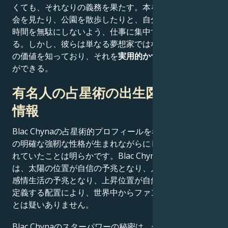
くても、それなりの義務を果たす。本を読んだり、展覧
会を見たり、公園を散歩したりと、自分にとって必要な
時間を無駄にしないよう、仕事に集中することができ
る。しかし、彼らは単なる夢想家ではない。彼らはお金
の価値を知っており、それを
実用的かつ慎重に
使うこと
ができる。
有名人の占星術の出生図に関する
情報
Blac Chynaの占星術的プロフィールを考慮すると、そ
の明確な強靭な性格が生まれながらにして栄光を約束さ
れていたことは明らかです。Blac Chynaのスター性
は、太陽の位置が自信の予兆となり、月の位置が豊かな
感情生活の予兆となり、上昇位置が自然なカリスマ性を
定義する配置により、世界中からファンを引き寄せるこ
とは疑いありません。
Blac Chynaのスターパワーの秘密は、偉大な性格、機