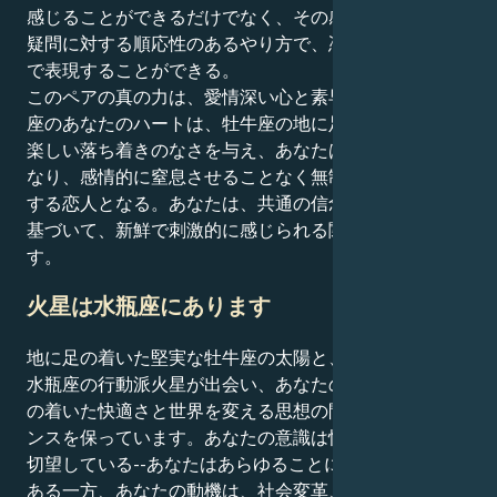
感じることができるだけでなく、その感覚を、あなたの
疑問に対する順応性のあるやり方で、憑依的でない方法
で表現することができる。
このペアの真の力は、愛情深い心と素早い頭脳だ。双子
座のあなたのハートは、牡牛座の地に足の着いた性格に
楽しい落ち着きのなさを与え、あなたは弱者の擁護者と
なり、感情的に窒息させることなく無制限の理解を提供
する恋人となる。あなたは、共通の信念と深い忠誠心に
基づいて、新鮮で刺激的に感じられる関係に惹かれま
す。
火星は水瓶座にあります
地に足の着いた堅実な牡牛座の太陽と、革新的で知的な
水瓶座の行動派火星が出会い、あなたの動きは、地に足
の着いた快適さと世界を変える思想の間で、絶妙なバラ
ンスを保っています。あなたの意識は快適さ、安心感を
切望している--あなたはあらゆることに対して現実的で
ある一方、あなたの動機は、社会変革、知的自由、人道