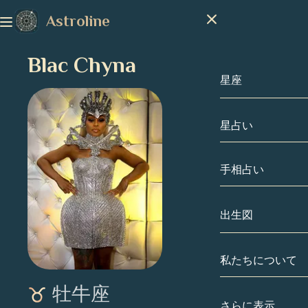
Astroline
Blac Chyna
星座
星占い
星座
山羊座
手相占い
水瓶座
出生図
魚座
私たちについて
出生図
牡羊座
牡牛座
牡牛座
有名人
さらに表示