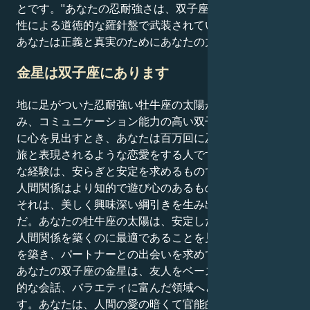
とです。"あなたの忍耐強さは、双子座の精神的な敏捷
性による道徳的な羅針盤で武装されています - そして、
あなたは正義と真実のためにあなたの力を強化します。
金星は双子座にあります
地に足がついた忍耐強い牡牛座の太陽が、ウィットに富
み、コミュニケーション能力の高い双子座の金星の世界
に心を見出すとき、あなたは百万回に及ぶ会話の知的な
旅と表現されるような恋愛をする人です。あなたの外的
な経験は、安らぎと安定を求めるものであり、あなたの
人間関係はより知的で遊び心のあるものです。
それは、美しく興味深い綱引きを生み出すダイナミズム
だ。あなたの牡牛座の太陽は、安定した基盤が成功する
人間関係を築くのに最適であることを見て、安全な生活
を築き、パートナーとの出会いを求めている。しかし、
あなたの双子座の金星は、友人をベースにした愛、刺激
的な会話、バラエティに富んだ領域へとあなたを導きま
す。あなたは、人間の愛の暗くて官能的な隅々まで深く