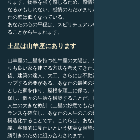
ります。物事を強く感じるため、感情的な忍耐が必要に
なるかもしれない。感情のわだかまりがあるとき、あな
たの壁は低くなっている。
あなたの心の平穏は、スピリチュアルな愛を受け、与え
ることから生まれます。
土星は山羊座にあります
山羊座の土星を持つ牡牛座の太陽は、生まれ育った家よ
りも良い家を建てる方法を考えてきた人であり、その
後、建築の達人、大工、さらには不動産王へとレベルア
ップする必要がある。あなたの最初の本能は、しっかり
とした家を作り、屋根を頭上に保ち、冷蔵庫に食料を確
保し、個々の生活を構築することだ。しかし、あなたの
人生の大きな教訓（土星の好意でもたらされた）は、バ
ランスを確立し、あなたの人生のこの部分に魂の変容を
構造化することです。これらは、あなたの感性、現実主
義、客観的に見たいという切実な願望の間で、興味深い
綱引きのために組み合わされます。