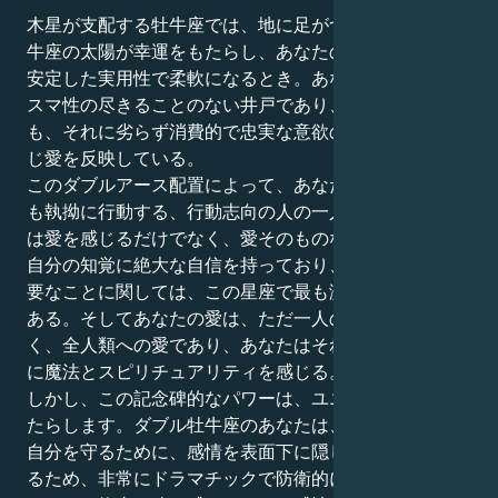
木星が支配する牡牛座では、地に足がついた忍耐強い牡
牛座の太陽が幸運をもたらし、あなたの全存在が純粋で
安定した実用性で柔軟になるとき。あなたの外面はカリ
スマ性の尽きることのない井戸であり、あなたの内面
も、それに劣らず消費的で忠実な意欲の世界であり、同
じ愛を反映している。
このダブルアース配置によって、あなたは星座の中で最
も執拗に行動する、行動志向の人の一人となる。あなた
は愛を感じるだけでなく、愛そのものなのだ。あなたは
自分の知覚に絶大な自信を持っており、自分にとって重
要なことに関しては、この星座で最も激しい人の一人で
ある。そしてあなたの愛は、ただ一人の人への愛ではな
く、全人類への愛であり、あなたはそれぞれのつながり
に魔法とスピリチュアリティを感じる。
しかし、この記念碑的なパワーは、ユニークな困難もも
たらします。ダブル牡牛座のあなたは、不安な核となる
自分を守るために、感情を表面下に隠したままにしてい
るため、非常にドラマチックで防衛的になる可能性があ