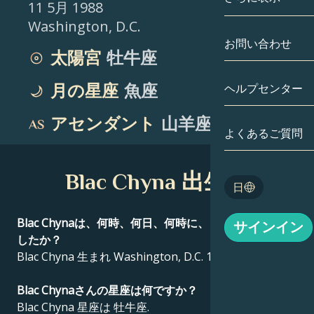
11 5月 1988
Washington
,
D.C.
双子座
日付別
相性
お問い合わせ
太陽宮
牡牛座
蟹座
アストロカー
月の学問
ヘルプセンター
月の星座
魚座
獅子座
タロット
アセンダント
山羊座
乙女座
よくあるご質問
エンジェルナ
天秤座
Blac Chyna 出生図
Blog
日
蠍座
English
Blac Chynaは、何時、何日、何時に、どこで生まれま
サインイン
射手座
したか？
Blac Chyna 生まれ Washington, D.C. 11 5月 1988 .
Español
Blac Chynaさんの星座は何ですか？
Deutsch
Blac Chyna 星座は 牡牛座.