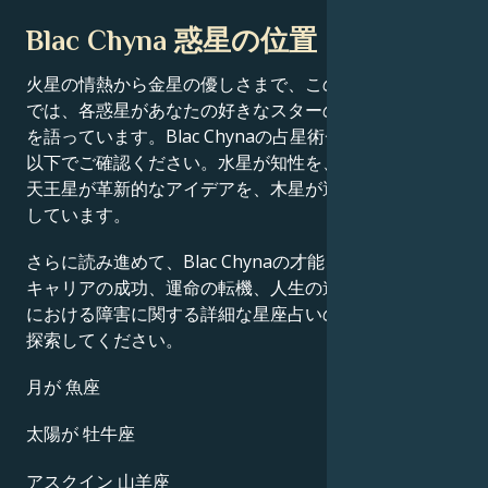
Blac Chyna 惑星の位置
火星の情熱から金星の優しさまで、この有名人の出生図
では、各惑星があなたの好きなスターの成功物語の一端
を語っています。Blac Chynaの占星術チャート分析を
以下でご確認ください。水星が知性を、土星が規律を、
天王星が革新的なアイデアを、木星が運をそれぞれ定義
しています。
さらに読み進めて、Blac Chynaの才能、カリスマ性、
キャリアの成功、運命の転機、人生の道筋、そして恋愛
における障害に関する詳細な星座占いのプロフィールを
探索してください。
月が 魚座
太陽が 牡牛座
アスクイン 山羊座