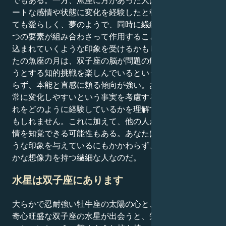
でもある。一方、魚座に月があった人は、最もプライベ
ートな感情や状態に変化を経験したと報告している。と
ても愛らしく、夢のようで、同時に繊細な構図。この2
つの要素が組み合わさって作用することで、内側に引き
込まれていくような印象を受けるかもしれません。あな
たの魚座の月は、双子座の脳が問題の解決策を見つけよ
うとする知的挑戦を楽しんでいるという事実にもかかわ
らず、本能と直感に頼る傾向が強い。あなたの感覚が非
常に変化しやすいという事実を考慮すると、あなたがそ
れをどのように経験しているかを理解するのは難しいか
もしれません。これに加えて、他の人が経験している感
情を知覚できる可能性もある。あなたは社交的な蝶のよ
うな印象を与えているにもかかわらず、水面下では鮮や
かな想像力を持つ繊細な人なのだ。
水星は双子座にあります
大らかで忍耐強い牡牛座の太陽の心と、機転が利いて好
奇心旺盛な双子座の水星が出会うと、知性とコミュニケ