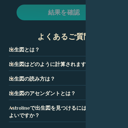
結果を確認
よくあるご質問
出生図とは？
出生図は、ネイタルチャートとも呼ばれ、技術的には、あ
出生図はどのように計算されますか？
なたが生まれた瞬間の空のスナップショットです。星座、
惑星、ハウスを表すいくつかの記号で構成されています。
出生図は、あなたが生まれた正確な時間、日付、場所に基
出生図の読み方は？
これらの記号の組み合わせは、あなたの性格と人生の道に
づいて計算されます。出生図の精度を確保するために、時
ついて多くを語っています。
間は可能な限り正確である必要があります。
出生図を読むことは最初は気が遠くなるように思えるかも
出生図のアセンダントとは？
しれませんが、いくつかの簡単な要素に分解できます。惑
星、星座、ハウスはすべて、出生図の中で特定の意味を持
アセンダント、つまり上昇宮は、あなたが生まれたときに
Astrolineで出生図を見つけるにはどうすれば
っており、Astrolineでは、各要素の詳細な解釈を見つける
東の地平線上に昇っていた星座です。あなたの出生図で
よいですか？
ことができます。
は、アセンダントはあなたの人生に対する態度と、あなた
が他の人にどのように自分自身を表現するかを表していま
Astrolineアプリで、生年月日を入力してプロフィールを作