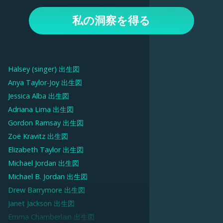
す。
成します。次に、「出生図」タブに移動して、チャートと
私の洞察を得る
解釈を表示します。上部のオプションを使用して、惑星、
ハウス、毎日の通過など、チャートのさまざまな側面を調
べます。
Halsey (singer)
出生図
Anya Taylor-Joy
出生図
Jessica Alba
出生図
Adriana Lima
出生図
Gordon Ramsay
出生図
Zoë Kravitz
出生図
Elizabeth Taylor
出生図
Michael Jordan
出生図
Michael B. Jordan
出生図
Drew Barrymore
出生図
Janet Jackson
出生図
Emma Chamberlain
出生図