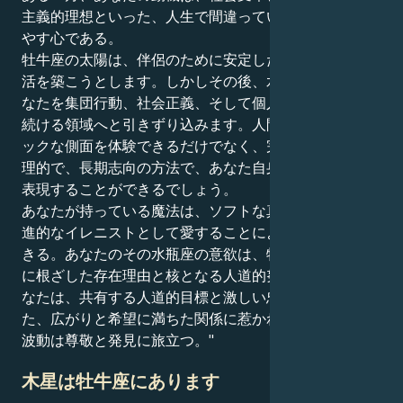
主義的理想といった、人生で間違っていることに炎を燃
やす心である。
牡牛座の太陽は、伴侶のために安定した居心地のよい生
活を築こうとします。しかしその後、水瓶座の火星があ
なたを集団行動、社会正義、そして個人の自由を追求し
続ける領域へと引きずり込みます。人間関係のエロティ
ックな側面を体験できるだけでなく、完全に冷静で、合
理的で、長期志向の方法で、あなた自身のエネルギーを
表現することができるでしょう。
あなたが持っている魔法は、ソフトな真実の語り手、急
進的なイレニストとして愛することによってのみ活用で
きる。あなたのその水瓶座の意欲は、牡牛座の固い大地
に根ざした存在理由と核となる人道的努力を与える。あ
なたは、共有する人道的目標と激しい忠誠心に根ざし
た、広がりと希望に満ちた関係に惹かれます。あなたの
波動は尊敬と発見に旅立つ。"
木星は牡牛座にあります