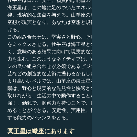
海王星は、この地に足のついたエネルギーに構造、規
律、現実的な焦点を与える。山羊座の海王星によって、
空想が現実となり、あなたは空想と規律と義務を結びつ
ける。
この組み合わせは、堅実さと野心、そして長期的な思考
をミックスさせる。牡牛座は海王星との相性が最も良
く、意味のある結果に向けて現実的な方法で努力する能
力を生む。このようなネイティブは、実利主義とビジョ
ンの良い組み合わせが必須であるビジネスや、美術や工
芸などの創造的な芸術に携わるかもしれない。
より高いレベルでは、山羊座の海王星を持つ牡牛座の太
陽は、野心と現実的な先見性と快適さの愛のバランスを
取りながら、生活の中で動作することができます。忍耐
強く、勤勉で、洞察力を持つことで、長期的な成功を収
めることができる。安定性、実用性、目的と夢を現実に
する能力のバランスをとる。
冥王星は蠍座にあります