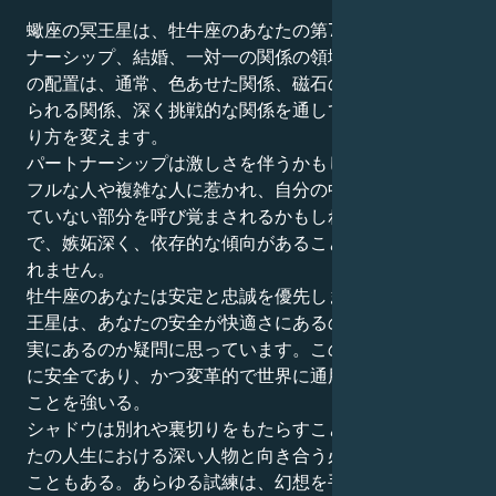
蠍座の冥王星は、牡牛座のあなたの第7ハウス、パート
ナーシップ、結婚、一対一の関係の領域にあります。こ
の配置は、通常、色あせた関係、磁石のように引き寄せ
られる関係、深く挑戦的な関係を通して、他者との関わ
り方を変えます。
パートナーシップは激しさを伴うかもしれません。パワ
フルな人や複雑な人に惹かれ、自分の中にある表に出し
ていない部分を呼び覚まされるかもしれません。支配的
で、嫉妬深く、依存的な傾向があることに気づくかもし
れません。
牡牛座のあなたは安定と忠誠を優先しますが、蠍座の冥
王星は、あなたの安全が快適さにあるのか、それとも真
実にあるのか疑問に思っています。この位置は、あなた
に安全であり、かつ変革的で世界に通用する同盟を結ぶ
ことを強いる。
シャドウは別れや裏切りをもたらすこともあれば、あな
たの人生における深い人物と向き合う必要性をもたらす
こともある。あらゆる試練は、幻想を手放し、正直さ、