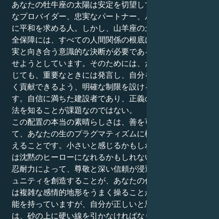
あなたの牡牛座の太陽は安定を切望しています - 伝統的
なプロバイダー、忠実なパートナー、ルーチンと同一性
に平和を求める人。しかし、山羊座の土星は、本物の安
全保障には、すべての人間関係の根底に横たわる暗い真
実と向き合う意識的な決断が必要であることを思い出さ
せようとしています。そのためには、たとえ気まずく感
じても、重要なときには発言し、自分を消耗することな
く貢献できるよう、明確な制限を設けることが必要で
す。自信に満ちた建設者であり、正義の擁護者である方
法を知ることが課題なのではない。
この配置の本当の素晴らしさは、善を可能にする力とし
て、あなたの生のプラグマティズムに構造と可視性を加
えることです。小さいと感じるかもしれないが、あなた
は沈黙のヒーローになれるかもしれない。あなたの深い
忍耐力によって、尊敬と深い信頼が浸透した関係やコミ
ュニティを創造することが、あなたの仕事です。あなた
は複雑な感情的地形をうまく操ることができる特別な才
能を持っていますが、自分が正しいと思うことについて
は、砂の上に硬い線を引かなければなりません。