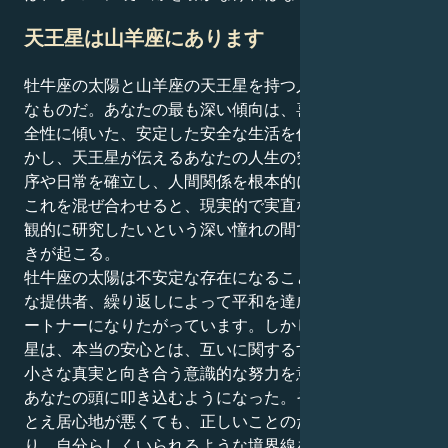
天王星は山羊座にあります
牡牛座の太陽と山羊座の天王星を持つ人は、農夫のよう
なものだ。あなたの最も深い傾向は、喜びと物理的な安
全性に傾いた、安定した安全な生活を作ることです。し
かし、天王星が伝えるあなたの人生の究極の教訓は、秩
序や日常を確立し、人間関係を根本的に変えることだ。
これを混ぜ合わせると、現実的で実直な面と、物事を客
観的に研究したいという深い憧れの間で、興味深い綱引
きが起こる。
牡牛座の太陽は不安定な存在になることを望まず、忠実
な提供者、繰り返しによって平和を達成する安定したパ
ートナーになりたがっています。しかし、山羊座の天王
星は、本当の安心とは、互いに関するすべての暗く汚い
小さな真実と向き合う意識的な努力を意味することを、
あなたの頭に叩き込むようになった。そのためには、た
とえ居心地が悪くても、正しいことのために立ち上が
り、自分らしくいられるような境界線を設定することが