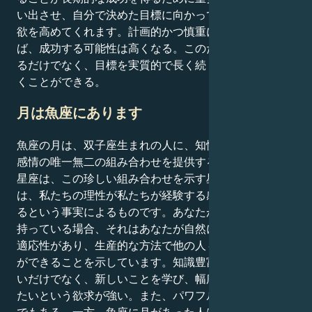
い出させ、自分で決めた目標に向かって努力し続ける意
欲を高めてくれます。計画的かつ慎重に物事を設計すれ
ば、成功する可能性は高くなる。このため、変化を始め
るだけでなく、目標を実質的で長く続くものに変えてい
くことができる。
月は魚座にあります
魚座の月は、双子座生まれの人に、知性と直感、理性と
感情の唯一無二の組み合わせを提供する。双子座の太陽
星座は、この珍しい組み合わせを示す星座である。これ
は、私たちの理性が私たちが経験する感情に影響を与え
るという事実によるものです。あなたが双子座の気質を
持っている場合、それはあなたが自然に好奇心旺盛で、
適応性があり、生産的な方法で他の人々と通信すること
ができることを示しています。知識豊富で頭の回転が速
いだけでなく、新しいことを学び、幅広い活動に参加し
たいという欲求が強い。また、パワフルな知性の持ち主