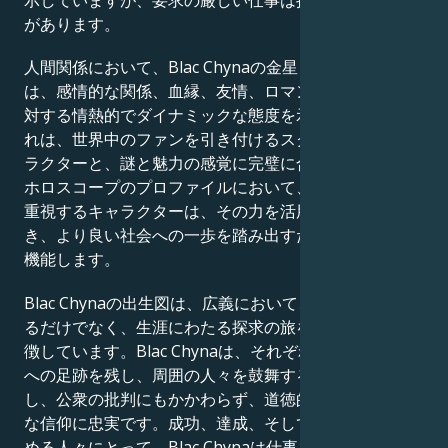
示していますが、要求の厳しい仕事は挑戦となる可能性
があります。
人間関係において、Blac Chynaの金星と火星の出生図
は、感情的な関係、血縁、友情、ロマンチックな関係に
対する情熱的でダイナミックな態度を示しています。こ
れは、世界中のファンを引き付けるスクリーン上のキャ
ラクターと、謎と魅力の感覚に完璧に合致しています。
ホロスコープのプロファイルにおいて、深い人間関係を
重視するキャラクターは、その力を活用して他者を導
き、より良い社会への一歩を踏み出すための手段として
機能します。
Blac Chynaの出生図は、広義において、単に有名であ
るだけでなく、生涯にわたる探求の旅を続ける人間を象
徴しています。Blac Chynaは、それぞれの状況を世界
への足跡を残し、周囲の人々を鼓舞する手段として活用
し、公衆の批判にもかかわらず、道徳的な信念と宗教的
な信仰に忠実です。成功、達成、そして人生の意味を求
める人々にとって、Blac Chynaは仕事、成功、社会活