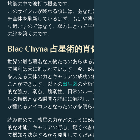
均衡の中で波打つ機会です。
このサイクルが終わる頃には、あなたは愛へのアプロー
チ全体を刷新しているはず。もはや薄っぺらな平和でや
り過ごすのではなく、双方にとって平等で力を与える魂
の絆を築くのです。
Blac Chyna 占星術的肖像画
世界の最も著名な人物たちのあらゆる苦闘、挑戦、そし
て勝利は天に刻まれています。今、Blac Chynaの魅力
を支える天体の力とキャリアの成功の秘密を解き明かす
ことができます。以下の
出生図
の分析では、彼らの先天
的な強み、弱点、脆弱性、日常のルーティン、そして人
生の転機となる瞬間を詳細に解説し、なぜ彼らが私たち
が憧れるアイコンとなったのかを明らかにします。
読み進めて、惑星の力がどのようにBlac Chynaの創造
的な才能、キャリアの野心、驚くべき成果、知恵、そし
て機知を決定するかを発見してください。