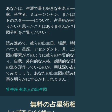
あなたは、生涯で最も好きな有名人——政治家、発明
Français
家、科学者、ミュージシャン、または魅力的なハリウッ
ドのスター——について、占星術が何を語っているか知
りたいと思ったことはありませんか？以下の詳細な出生
Português
図分析をご覧ください！
読み進めて、彼らの出生日、場所、時間、惑星の位置、
العربية
ハウス、星座、アセンダント、月、上昇星座など、出生
図の要素がどのように彼らの本質的なアイデンティテ
日本語
ィ、自我、外向的な人格、感情的な苦悩、そして成功へ
の道を形作っているのか、興味深い占星術的解釈を探っ
てみましょう。あなたの出生図の読み解きも、同様の洞
察を明らかにするかもしれません！
牡牛座 有名人の出生図
無料の占星術相談