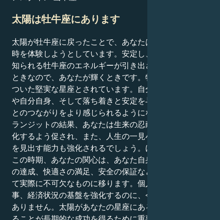
太陽は牡牛座にあります
太陽が牡牛座に戻ったことで、あなたはパワーと再生の
時を体験しようとしています。安定し、根を張ることで
知られる牡牛座のエネルギーが引き出され、強化される
ときなので、あなたが輝くときです。牡牛座は地に足が
ついた堅実な星座とされています。自分の核となる考え
や自分自身、そして落ち着きと安定を与えてくれるもの
とのつながりをより感じられるようになります。このト
ランジットの結果、あなたは生来の忍耐力と持久力を強
化するよう促され、また、人生の一見小さなことに喜び
を見出す能力も強化されるでしょう。ほとんどの場合、
この時期、あなたの関心は、あなた自身の個人的な目標
の達成、快適さの満足、安全の保証など、あなたにとっ
て実際に不可欠なものに移ります。個人的な生活、仕
事、経済状況の基盤を強化するのに、今ほど適した時は
ありません。太陽があなたの星座にある間は、計画を守
ることが長期的な成功を得るために重要であることを思