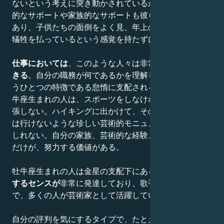
ないという考えに突き動かされているからである。感情
的なサポートや家族的なサポートも彼らにとって重要で
あり、子供たちの面倒をよく見、年上の家族に対しても
犠牲を払っているという感覚を持たずに気を配る。
仕事においては
、このような人々は非常に
正確で信頼で
きる
。自分の職務が何であるかを理解しているため、も
うひとつの特徴である怠惰に支配されることはない。牡
牛座生まれの人は、スポーツをしなければならないと主
張しない。ハイキングに出かけて、その先に他の方法で
は行けないような珍しい芸術的モニュメントがあるかも
しれない。自分の家族、芸術的な経験、おいしい食べ物
だけが、努力する価値がある。
牡牛座生まれの人は金星の支配下にあるため、
芸術に対
するセンスが
非常に発達しており、歌手から建築家ま
で、多くの人が芸術家として活躍している。
自分の評判を気にするタイプで、たとえ仕事が楽しくな