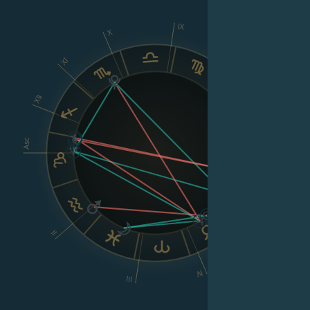
IX
X
XI
VIII
XII
Asc
Dsc
VI
II
V
IV
III