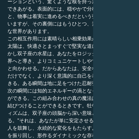
ーションという、驚くような核を持った感性豊かな人が
できあがる。表面的には、穏やかで分析的なアプローチ
と、物事は着実に進めるべきだという強い考えを持って
いますが、その裏側にはもうひとつ、素早く動く飛翔的
な世界があります。
この相互作用には素晴らしい相乗効果がある。牡牛座の
太陽は、快適さとまっすぐで堅実な道に飢えている。し
かし双子座の水星は、あなたをロジックとアイデアの世
界へと導き、よりコミュニケートしやすい真実の探求へ
と向かわせる。だからあなたは、安全な人生を創造する
だけでなく、より深く意識的に自己を表現することがで
きる。ある瞬間は地に足をつけた忍耐強い存在となり、
次の瞬間には知的エネルギーの渦となって飛び回ること
ができる。この組み合わせの真の魔法は、ハートと頭を
結びつけることができるときです。牡牛座のプラグマテ
ィズムは、双子座の頭脳から深い意味と目的を得
る。"それは、あなたが単に安定させる力ではなく、他
人を鼓舞し、永続的な変化をもたらすような方法で言葉
を振り回し、形作るダイナミックな存在であるというこ