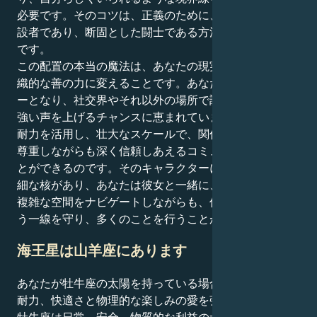
必要です。そのコツは、正義のために、自信に満ちた建
設者であり、断固とした闘士である方法を見つけること
です。
この配置の本当の魔法は、あなたの現実性を具体的で組
織的な善の力に変えることです。あなたは沈黙のヒーロ
ーとなり、社交界やそれ以外の場所で調和を生み出す力
強い声を上げるチャンスに恵まれています。あなたの忍
耐力を活用し、壮大なスケールで、関係を築き、互いを
尊重しながらも深く信頼しあえるコミュニティを築くこ
とができるのです。そのキャラクターには素晴らしい繊
細な核があり、あなたは彼女と一緒に、非常に感情的に
複雑な空間をナビゲートしながらも、何が正しいかとい
う一線を守り、多くのことを行うことができる。
海王星は山羊座にあります
あなたが牡牛座の太陽を持っている場合は、安定性、忍
耐力、快適さと物理的な楽しみの愛を強調しています。
牡牛座は日常、安全、物質的な利益のサイン。山羊座の