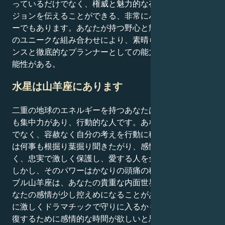
っているだけでなく、権威と魅力的な存在感で自分のビ
ジョンを伝えることができる、非常にパワフルなリーダ
ーでもあります。あなたが持つ野心と輝こうとする意欲
のユニークな組み合わせにより、素晴らしいパフォーマ
ンスと徹底的なプランナーとしての能力を持っている可
能性がある。
水星は山羊座にあります
二重の地球のエネルギーを持つあなたは、星座の中で最
も集中力があり、行動的な人です。あなたは考えるだけ
でなく、容赦なく自分の考えを行動に移します。あなた
は何事も根掘り葉掘り聞きたがり、感情的にはとても深
く、忠実で激しく保護し、愛する人を全身全霊で守る。
しかし、そのパワーはかなりの頭痛の種をもたらす。ダ
ブル山羊座は、あなたの貴重な内面世界を守るとき、あ
なたの感情が少し控えめになることがあるので、代わり
に激しくドラマチックで守りに入るかもしれません。回
復するために感情的な時間が欲しいと思っても、感情が