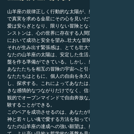
山羊座の規律正しく行動的な太陽が、射手座の自由奔放
で真実を求める金星にその心を見いだすとき、あなたの
愛は安らぎとなり、限りない冒険となる。あなたのウィ
ンストンは、心の世界に存在する人間関係以外のすべて
において成功と安全を望み...壮大な冒険を渇望する。
それが生み出す緊張感は、とても壮大で魅力的です。あ
なたの山羊座の太陽は、安定した生活とパートナーの基
盤を作る準備ができている。しかし、射手座の金星は、
あなたたちを相互の冒険の宇宙へと引っ張り、そこであ
なたたちはともに、個人の自由を永久に求めながら哲学
し、探求する。これによってあなたは、人間関係で大好
きな感情的なつながりだけでなく、信じられないほど楽
観的でオープンマインドで自由奔放な人との愛情をも経
験することができる。
このペアを成功させるのは、あなたが地に足のついた精
神と若々しい魂で愛する方法を知っているからです。あ
なたの山羊座の達成への強い願望は、射手座の心を通し
て、より高い目的と哲学的な基盤を見つけます。あなた