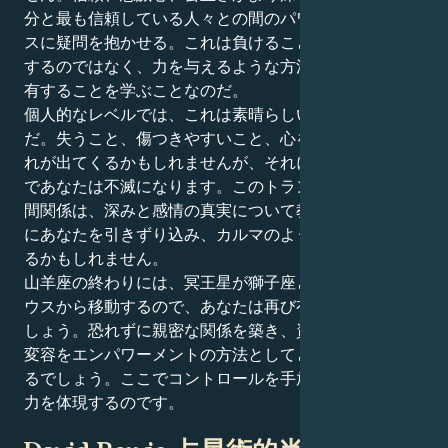
分と最も信頼している人々との間のパワー・ダイナミク
スに疑問を抱かせる。これは負けることではなく、消耗
するのではなく、力を与えるような方法でリソースを共
有することを学ぶことなのだ。
個人的なレベルでは、これは素晴らしいシャドーワーク
だ。失うこと、傷つきやすいこと、心を開くことへの恐
れが出てくるかもしれませんが、それに立ち向かうこと
であなたは不滅になります。このトランジットの間の人
間関係は、深みと感情の真実について教えてくれる体験
にあなたを引きずり込み、カルマのようなものさえ感じ
るかもしれません。
山羊座の終わりには、冥王星が獅子座とあなたの第6ハ
ウスから移動するので、あなたは再び有能さを感じるで
しょう。恐れずに親密な関係を築き、資源を賢く扱い、
変容をエンパワーメントの方法としてとらえる方法を知
るでしょう。ここでコントロールを手放し、信頼と回復
力を体現するのです。