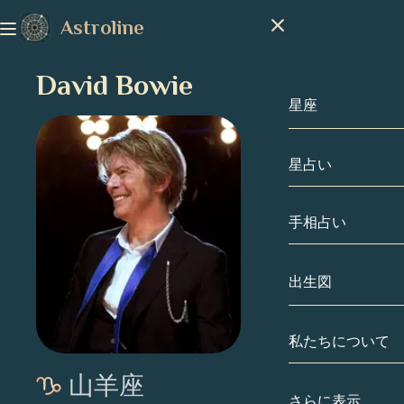
Astroline
David Bowie
星座
星占い
星座
山羊座
手相占い
水瓶座
出生図
魚座
私たちについて
出生図
牡羊座
山羊座
牡牛座
有名人
さらに表示