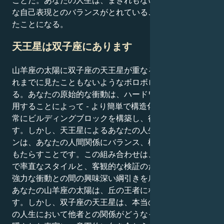
ことだ。あなたの人生は、まぎれもない現実性と原則的
な自己表現とのバランスがとれていることを自ら証明し
たことになる。
天王星は双子座にあります
山羊座の太陽に双子座の天王星が重なると、その人はこ
れまでに見たこともないようなボロボロのCEOに変身す
る。あなたの原始的な衝動は、ハードワークと規律を適
用することによって - より簡単で構造化された人生の非
常にビルディングブロックを構築し、征服することで
す。しかし、天王星によるあなたの人生の最高のレッス
ンは、あなたの人間関係にバランス、構造、深い変化を
もたらすことです。この組み合わせは、あなたの意欲的
で率直なスタイルと、客観的な検証のために一歩下がる
強力な衝動との間の興味深い綱引きを扇動します。
あなたの山羊座の太陽は、丘の王者になりたがっていま
す。しかし、双子座の天王星は、本当の勝利は、あなた
の人生において他者との関係がどうなっているかという