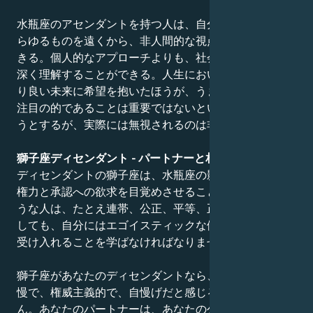
水瓶座のアセンダントを持つ人は、自分自身を含め、あ
らゆるものを遠くから、非人間的な視点で見ることがで
きる。個人的なアプローチよりも、社会的な背景をより
深く理解することができる。人生において、全人類のよ
り良い未来に希望を抱いたほうが、うまく対処できる。
注目の的であることは重要ではないという印象を与えよ
うとするが、実際には無視されるのは非常につらい。
獅子座ディセンダント - パートナーと相性
ディセンダントの獅子座は、水瓶座の影の部分、つまり
権力と承認への欲求を目覚めさせることがある。このよ
うな人は、たとえ連帯、公正、平等、正義のために努力
しても、自分にはエゴイスティックな傾向があることを
受け入れることを学ばなければなりません。
獅子座があなたのディセンダントなら、パートナーが傲
慢で、権威主義的で、自慢げだと感じるかもしれませ
ん。あなたのパートナーは、あなたの公平さ、感情的な