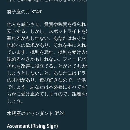
獅子座の月 3°49'
他人を感心させ、賞賛や称賛を得られる瞬間、あなたは
安心する。しかし、スポットライトを浴びると、途方に
暮れるかもしれない。あなたはおそらく、お金や社会的
地位への欲求があり、それを手に入れる強い能力を持っ
ています。批判を恐れ、批判を受け入れられない自分を
認めるべきかもしれない。フィードバックを受け入れ、
それを改善に役立てることがとても大切。言い訳ばかり
しようとしないこと。あなたにはドラマや創造的な活動
の才能があり、遊び好きなので、子供と接するのも得意
でしょう。あなたは不必要にすべてを賞賛か侮辱のどち
らかに受け止めてしまうので、距離を保つ方法を学びま
しょう。
水瓶座のアセンダント 3°24'
Ascendant (Rising Sign)