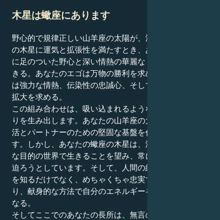
木星は蠍座にあります
野心的で規律正しい山羊座の太陽が、深みに満ちた蠍座
の木星に運気と拡張性を満たすとき、あなたの行動は地
に足のついた野心と深い情熱の華麗なミックスを体現で
きる。あなたのエゴは万物の勝利を求め、あなたの動機
は強力な情熱、伝染性の忠誠心、そして限界を知らない
拡大を求める。
この組み合わせは、吸い込まれるような素敵な引っ掛か
りを生み出します。あなたの山羊座の太陽は、安全な生
活とパートナーのための堅固な基盤を作ろうとしていま
す。しかし、あなたの蠍座の木星は、深い情熱と変革的
な目的の世界で生きることを望み、常にすべての核心に
迫ろうとしています。そして、人間の絆の感情的な深さ
を知るだけでなく、めちゃくちゃ忠実で、思いやりがあ
り、献身的な方法で自分のエネルギーを表現するように
なる。
そしてここでのあなたの長所は、無言の勢いで自分の欲