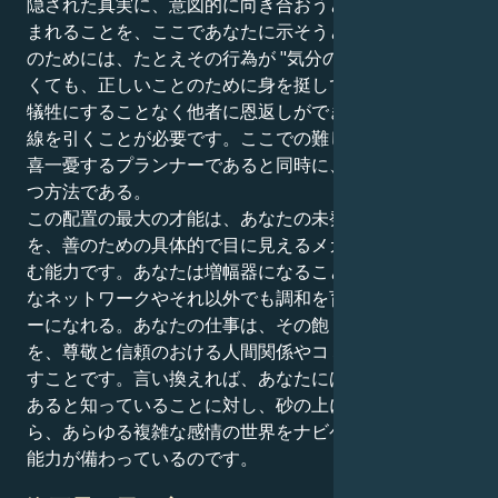
隠された真実に、意図的に向き合おうとする姿勢から生
まれることを、ここであなたに示そうとしています。そ
のためには、たとえその行為が "気分のいいもの "でな
くても、正しいことのために身を挺して行動し、自分を
犠牲にすることなく他者に恩返しができるよう、明るい
線を引くことが必要です。ここでの難しさは、数字に一
喜一憂するプランナーであると同時に、正義に背骨を持
つ方法である。
この配置の最大の才能は、あなたの未発達な目的意識
を、善のための具体的で目に見えるメカニズムに注ぎ込
む能力です。あなたは増幅器になることができ、社会的
なネットワークやそれ以外でも調和を育む公的なリーダ
ーになれる。あなたの仕事は、その飽くなき知的好奇心
を、尊敬と信頼のおける人間関係やコミュニティに生か
すことです。言い換えれば、あなたには、自分が真実で
あると知っていることに対し、砂の上に一線を画しなが
ら、あらゆる複雑な感情の世界をナビゲートする稀有な
能力が備わっているのです。