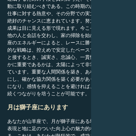
動に取り組むべきである。この時期のあなたは、自分の
仕事に対する熱意や、その分野での実力をアピールする
絶好のチャンスに恵まれています。努力をすれば、その
成果は目に見える形で現れます。今こそ、計画を立て、
他の人と会話を交わし、家の掃除を始める時です。山羊
座のエネルギーによると、レースに勝つための最も効果
的な戦略は、控えめで安定したペースで進むこと。他人
と接するとき、誠実さ、忠誠心、一貫性を示すことがい
かに重要であるかは、太陽によって非常に明らかにされ
ています。重要な人間関係を築き、あなたの期待を明確
にし、確かな協力関係を築く必要がありそうです。正直
になり、感情を抑えることを避ければ、より深く、長く
続くつながりを培うことが可能です。
月は獅子座にあります
あなたが山羊座で、月が獅子座にある場合、激しい自己
表現と地に足のついた向上心の魅力的な組み合わせとな
る。これは、あなたが熱狂的で、成功を強く望んでいる