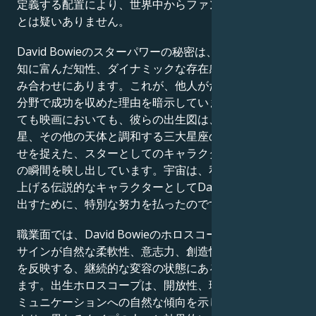
定義する配置により、世界中からファンを引き寄せるこ
とは疑いありません。
David Bowieのスターパワーの秘密は、偉大な性格、機
知に富んだ知性、ダイナミックな存在感を示す天体の組
み合わせにあります。これが、他人がただ夢見るだけの
分野で成功を収めた理由を暗示しています。人生におい
ても映画においても、彼らの出生図は、水星、金星、火
星、その他の天体と調和する三大星座の完璧な組み合わ
せを捉えた、スターとしてのキャラクターを形作る究極
の瞬間を映し出しています。宇宙は、私たちが思わず見
上げる伝説的なキャラクターとしてDavid Bowieを生み
出すために、特別な努力を払ったのです。
職業面では、David Bowieのホロスコープは、占星術の
サインが自然な柔軟性、意志力、創造性、そして忍耐力
を反映する、継続的な変容の状態にある人間を描いてい
ます。出生ホロスコープは、開放性、理解力、そしてコ
ミュニケーションへの自然な傾向を示しており、これに