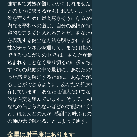
強すぎて対処が難しいかもしれません。世界は大変なこ
とのように思えるかもしれないし、パワフルな内なる風
景を守るために燃え尽きそうになるかもしれない。
内なる平和への道は、自分の感情が持つポジティブで変
容的な力を受け入れることだ。あなたが見つけた激しさ
を表現する健全な方法を明らかにすること-芸術や創造
性のチャンネルを通して、または他の人間との深く信頼
できるつながりの中で-は、あなたが最悪の深みに飲み
込まれることなく乗り切るのに役立ちます。どれだけ
すべての兆候の中で最初に、あなたの感情の健康は、劣
った感情を解消するために、あなたが人間のように感じ
ることができるように、あなたの強大な感情の解放に依
存しています：あなたは個人だけでなく、群衆との定期
的な性交を望んでいます。そして、大声で叫ぶためにあ
なたの信じられないほどの才能のいくつかを使用する
と、ほとんどの人が "感謝 "と呼ぶものを超えているこ
の種の光で触れることによって癒す。
金星は射手座にあります