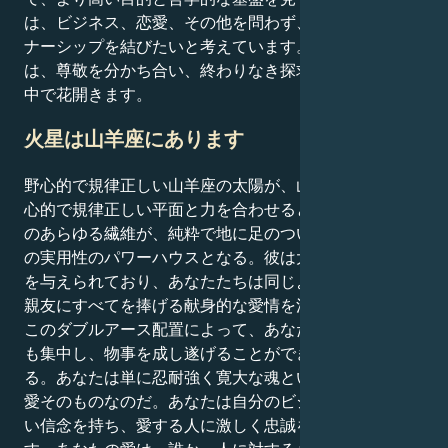
は、ビジネス、恋愛、その他を問わず、ある種のパート
ナーシップを結びたいと考えています。あなたの優しさ
は、尊敬を分かち合い、終わりなき探求を続ける環境の
中で花開きます。
火星は山羊座にあります
野心的で規律正しい山羊座の太陽が、山羊座の火星の野
心的で規律正しい平面と力を合わせると、あなたの存在
のあらゆる繊維が、純粋で地に足のついた完璧さと不屈
の実用性のパワーハウスとなる。彼は大きなカリスマ性
を与えられており、あなたたちは同じように、内面では
親友にすべてを捧げる献身的な愛情を注いでいる。
このダブルアース配置によって、あなたは星座の中で最
も集中し、物事を成し遂げることができる人の1人とな
る。あなたは単に忍耐強く寛大な魂というだけでなく、
愛そのものなのだ。あなたは自分のビジョンに揺るぎな
い信念を持ち、愛する人に激しく忠誠を誓って守りま