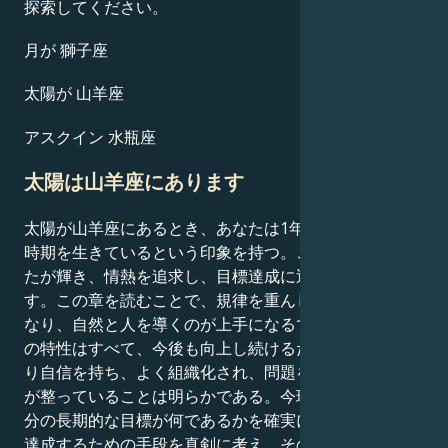
探索してください。
月が 獅子座
太陽が 山羊座
アスクイン 水瓶座
太陽は山羊座にあります
太陽が山羊座にあるとき、あなたは1年のうちで特別な
時期を生きているという印象を持つ。この瞬間は、あな
たが輝き、情熱を追求し、目標達成に近づくチャンスで
す。この章を読むことで、規律を重んじ、責任感が強く
なり、自然と人を導くのが上手になるでしょう。これら
の特性はすべて、今後も向上し続けるだろう。個人がよ
り自信を持ち、よく組織化され、問題を引き受ける準備
が整っていることは明らかである。今現在、あなたは自
分の長期的な目標が何であるかを確実に認識し、それを
達成するための手段を真剣に考え、その達成を助ける活