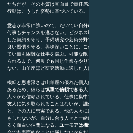
たちだが、その本質は真面目で責任感が強く、すべての
行動はこうした姿勢に基づいている。
意志が非常に強いので、たいてい
自分の望みを達成
し、
何事もチャンスを逃さない。ビジネス取引ではきちんと
した契約を守り、予備研究や芸術分野での研究活動では
良い習慣を守る。興味深いことに、このような人はたい
てい最も困難な仕事を選ぶ。可能な限り最高の結果が得
られるまで、何度でも同じ作業をやり直すことを苦にし
ない。山羊座ほど研究活動に適した人は多くない。
機転と思慮深さは山羊座の優れた個人的特徴のひとつで
あるため、彼らは
慎重で信頼できる
人々であり、他の
人々から信頼されている。仕事に集中するため、大勢の
友人に気を取られることはないが、誰かを受け入れる
と、その人に忠実である。他の人々には退屈に見えるか
もしれないが、自分に合う人々と一緒にいるときは、明
るく面白い仲間になる。
ユーモアは機知に富み
、この場
合でも表面的なことに屈しないからだ。