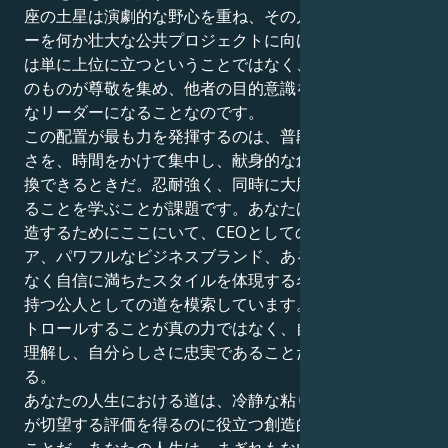
座の土星は演劇的な野心を重ね、その几帳面なエネルギ
ーを何か壮大な公共プロジェクトに向けたくなる。これ
は単に上位に立つということではなく、あなたの存在そ
のものが尊敬を集め、他者の目的意識を呼び覚ますよう
なリーダーになることなのです。
この配置が最も力を発揮するのは、普段の集中した勤勉
さを、時間をかけて集中し、献身的な創造性の行為に変
換できるときだ。忍耐強く、同時に大胆なリーダーであ
ることを学ぶことが課題です。あなたは自分の王国を創
造するためにここにいて、CEOとしての名高いキャリ
ア、パワフルなビジネスブランド、あるいは野心だけで
なく自信に満ちたスタイルを体現する名前とブランドを
持つ公人としての道を模索しています。あなたは、コン
トロールすることが真の力ではなく、自分の芸術を深く
理解し、自分らしさに忠実であることだと気づいてい
る。
あなたの人生における道は、冷静な粘り強さを、あなた
が切望する評価を得るのに役立つ創造的な目標に向ける