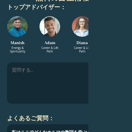
トップアドバイザー：
Manish
Adam
Diana
Sharifa
Energy &
Career & Life
Career & Life
Energy &
Spirituality
Path
Path
Spirituality
よくあるご質問：