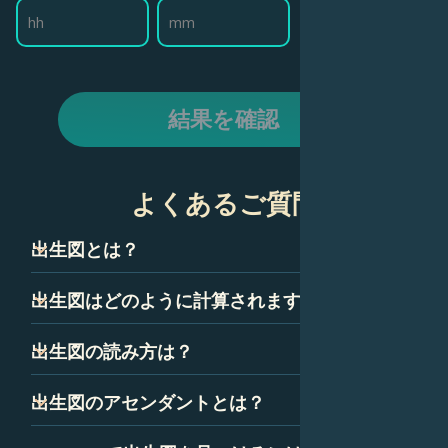
結果を確認
よくあるご質問
出生図とは？
出生図は、ネイタルチャートとも呼ばれ、技術的には、あ
出生図はどのように計算されますか？
なたが生まれた瞬間の空のスナップショットです。星座、
惑星、ハウスを表すいくつかの記号で構成されています。
出生図は、あなたが生まれた正確な時間、日付、場所に基
出生図の読み方は？
これらの記号の組み合わせは、あなたの性格と人生の道に
づいて計算されます。出生図の精度を確保するために、時
ついて多くを語っています。
間は可能な限り正確である必要があります。
出生図を読むことは最初は気が遠くなるように思えるかも
出生図のアセンダントとは？
しれませんが、いくつかの簡単な要素に分解できます。惑
星、星座、ハウスはすべて、出生図の中で特定の意味を持
アセンダント、つまり上昇宮は、あなたが生まれたときに