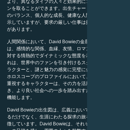
より、異なるタイプの人々と効果的にコミュニケーショ
ンを取ることができます。出生チャートは、仕事とケア
のバランス、個人的な成長、健康な人間関係への献身を
示していますが、要求の厳しい仕事は挑戦となる可能性
があります。
人間関係において、David Bowieの金星と火星の出生図
は、感情的な関係、血縁、友情、ロマンチックな関係に
対する情熱的でダイナミックな態度を示しています。こ
れは、世界中のファンを引き付けるスクリーン上のキャ
ラクターと、謎と魅力の感覚に完璧に合致しています。
ホロスコープのプロファイルにおいて、深い人間関係を
重視するキャラクターは、その力を活用して他者を導
き、より良い社会への一歩を踏み出すための手段として
機能します。
David Bowieの出生図は、広義において、単に有名であ
るだけでなく、生涯にわたる探求の旅を続ける人間を象
徴しています。David Bowieは、それぞれの状況を世界