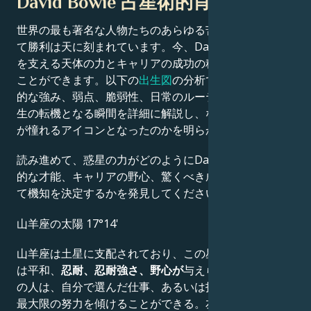
David Bowie 占星術的肖像画
世界の最も著名な人物たちのあらゆる苦闘、挑戦、そし
て勝利は天に刻まれています。今、David Bowieの魅力
を支える天体の力とキャリアの成功の秘密を解き明かす
ことができます。以下の
出生図
の分析では、彼らの先天
的な強み、弱点、脆弱性、日常のルーティン、そして人
生の転機となる瞬間を詳細に解説し、なぜ彼らが私たち
が憧れるアイコンとなったのかを明らかにします。
読み進めて、惑星の力がどのようにDavid Bowieの創造
的な才能、キャリアの野心、驚くべき成果、知恵、そし
て機知を決定するかを発見してください。
山羊座の太陽 17°14'
山羊座は土星に支配されており、この星座生まれの人に
は平和、
忍耐、忍耐強さ、野心が
与えられる。この星座
の人は、自分で選んだ仕事、あるいは指示された仕事に
最大限の努力を傾けることができる。友好的で陽気な人