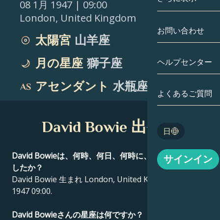
08 1月 1947
| 09:00
London
,
United Kingdom
双子座
日付別
相性
お問い合わせ
太陽宮
山羊座
蟹座
アストロカー
月の学問
月の星座
獅子座
ヘルプセンター
獅子座
タロット
アセンダント
水瓶座
乙女座
よくあるご質問
エンジェルナ
天秤座
David Bowie 出生図
Blog
日
蠍座
English
David Bowieは、何時、何日、何時に、どこで生まれま
サインイン
射手座
したか？
David Bowie 生まれ London, United Kingdom 08 1月
Español
1947 09:00.
Deutsch
David Bowieさんの星座は何ですか？