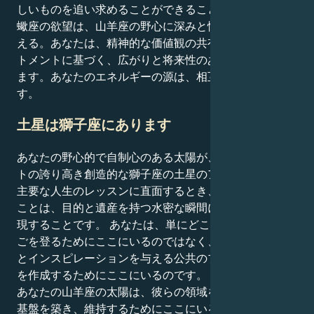
しいものを追い求めることができることです。あなたの
蠍座の欲望は、山羊座の野心に深みと情熱的な基盤を与
える。あなたは、精神的な価値観の共有と激しいコミッ
トメントに基づく、広がりと将来性のある関係に惹かれ
ます。あなたのエネルギーの源は、相互の尊敬と発見で
す。
土星は獅子座にあります
あなたの野心的で自制心のある太陽が、あなたのチャー
トの誇り高き創造的な獅子座の土星のアリーナで、その
主要な人生のレッスンに直面するとき、あなたがしたい
ことは、目的と遺産を持つ水密な瞬間に、クソ成功を実
現することです。 あなたは、単にどこかの企業のはし
ごを登るためにここにいるのではなく、多くの人に構造
とインスピレーションを与える公共のプラットフォーム
を作成するためにここにいるのです。
あなたの山羊座の太陽は、彼らの領域を管理し、安全な
基盤を築き、維持するためにここにいる。しかし、獅子