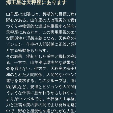
海王星は天秤座にあります
山羊座の太陽には、長期的な目標に焦点を当てた規律と
野心がある。山羊座の人は現実的で責任感が強く、体制
づくりや物質的な達成を重視する傾向がある。海王星が
天秤座にあるとき、この実用重視のエネルギーは、静か
な関係性と理想主義になる。天秤座の海王星は、直感、
ビジョン、仕事や人間関係に正義と調和を取り入れよう
とする衝動をもたらす。
その結果、溌剌とした感性と機転の利いた人が生まれ
る。一方で、山羊座は現実的な結果を出して成功する機
会を逃さない。他方で、天秤座の海王星は、モラル、調
和のとれた人間関係、人間的なバランスを保った仕事の
遂行を要求する。このグループは、管理職、指導職、芸
術活動など、規律とビジョンや人間関係への洞察が出会
うような仕事に惹かれるかもしれない。
より深いレベルでは、天秤座の山羊座太陽海王星は、努
力と正義や美の夢の間でより発展を遂げるという文脈の
中で、野心と感受性を選びながら人生を旅するかもしれ