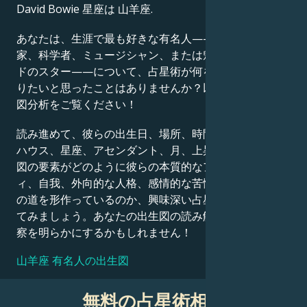
David Bowie 星座は 山羊座.
Français
あなたは、生涯で最も好きな有名人——政治家、発明
家、科学者、ミュージシャン、または魅力的なハリウッ
ドのスター——について、占星術が何を語っているか知
Português
りたいと思ったことはありませんか？以下の詳細な出生
図分析をご覧ください！
العربية
読み進めて、彼らの出生日、場所、時間、惑星の位置、
ハウス、星座、アセンダント、月、上昇星座など、出生
図の要素がどのように彼らの本質的なアイデンティテ
日本語
ィ、自我、外向的な人格、感情的な苦悩、そして成功へ
の道を形作っているのか、興味深い占星術的解釈を探っ
てみましょう。あなたの出生図の読み解きも、同様の洞
察を明らかにするかもしれません！
山羊座 有名人の出生図
無料の占星術相談