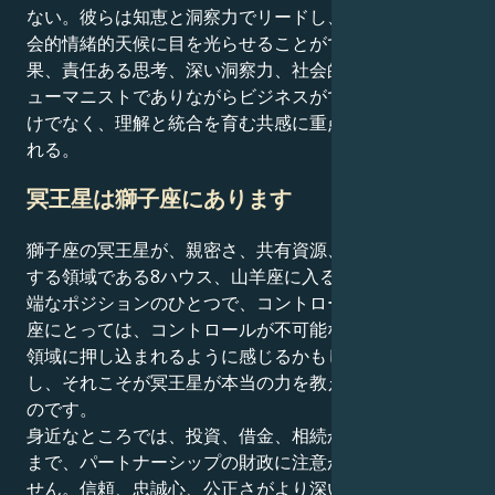
ない。彼らは知恵と洞察力でリードし、他人のために社
会的情緒的天候に目を光らせることができる。その結
果、責任ある思考、深い洞察力、社会的視野を持ち、ヒ
ューマニストでありながらビジネスができる人、成功だ
けでなく、理解と統合を育む共感に重点を置く人が生ま
れる。
冥王星は獅子座にあります
獅子座の冥王星が、親密さ、共有資源、深い変容に関連
する領域である8ハウス、山羊座に入る。これは最も極
端なポジションのひとつで、コントロールが大好きな星
座にとっては、コントロールが不可能な感情的・経済的
領域に押し込まれるように感じるかもしれません。しか
し、それこそが冥王星が本当の力を教えてくれる場所な
のです。
身近なところでは、投資、借金、相続からビジネス取引
まで、パートナーシップの財政に注意が必要かもしれま
せん。信頼、忠誠心、公正さがより深い神経に触れ、自