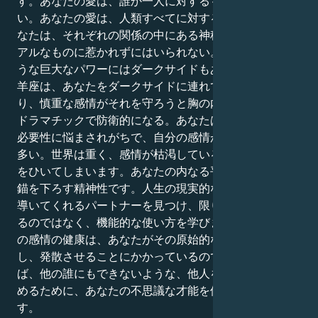
す。あなたの愛は、誰か一人に対するものに限定されな
い。あなたの愛は、人類すべてに対するものである。あ
なたは、それぞれの関係の中にある神秘的でスピリチュ
アルなものに惹かれずにはいられない。しかし、そのよ
うな巨大なパワーにはダークサイドもある。ダブルの山
羊座は、あなたをダークサイドに連れて行く可能性があ
り、慎重な感情がそれを守ろうと胸の内に秘め、極端に
ドラマチックで防衛的になる。あなたは感情的な忍耐の
必要性に悩まされがちで、自分の感情が強すぎることが
多い。世界は重く、感情が枯渇していると、簡単に風邪
をひいてしまいます。あなたの内なる平和の道は、愛に
錨を下ろす精神性です。人生の現実的な場面であなたを
導いてくれるパートナーを見つけ、限りない愛に蝕まれ
るのではなく、機能的な使い方を学びましょう。あなた
の感情の健康は、あなたがその原始的なエネルギーを探
し、発散させることにかかっているのです。そうすれ
ば、他の誰にもできないような、他人を看護し、絆を深
めるために、あなたの不思議な才能を使うことができま
す。