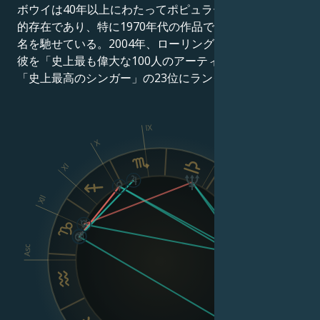
ボウイは40年以上にわたってポピュラー音楽界の中心
的存在であり、特に1970年代の作品では革新者として
名を馳せている。2004年、ローリング・ストーン誌は
彼を「史上最も偉大な100人のアーティスト」の39位、
「史上最高のシンガー」の23位にランクした。
IX
X
VIII
XI
XII
Asc
Dsc