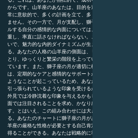
からです。山羊座のあなたは、目的を達成することに非
常に意欲的で、多くの計画を立て、多くの努力を惜しみ
ません。その一方で、月が支配し、獅子座がコントロー
ルする自分の感情的な内面については、注意を払い、尊
重し、率直に話さなければならない。このミックスのせ
いで、魅力的な内的ダイナミズムが生まれる可能性があ
る。あなたの人格の山羊座の側面は、リーダーシップを
とり、ゆっくりと繁栄の階段を上っていくことを切望し
ています。また、獅子座の月が適切に機能するために
は、定期的なケアと感情的なサポートが必要です。この
ようなことが起こっているため、あなたは2つの方法で
引っ張られているような印象を受けるかもしれません。
外見では冷静沈着な印象を与えるかもしれませんが、内
面では注目されることを求め、かなり感情的に敏感で
す。とはいえ、この組み合わせには大きなパワーもあ
る。あなたのチャートに獅子座の月があるおかげで、山
羊座の厳格な性格が必要とする自己肯定感と自己認識を
得ることができる。あなたは戦略的に準備する能力を持