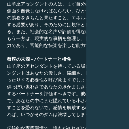
山羊座アセンダントの人は、まず自分の相反する2つの
側面を自覚しなければならない。ひとつは従順で、自分
の義務をきちんと果たすこと。エネルギーをうまく管理
する必要があり、そのためには規律と自制心が必要であ
る。また、社会的な名声や評価を得なければならない。
もう一方は、現実的な事柄を整理し、目標を達成する能
力であり、官能的な快楽を楽しむ能力でもある。
蟹座の末裔 - パートナーと相性
山羊座のアセンダントを持っている場合、蟹座のディセ
ンダントはあなたの優しさ、繊細さ、世話を焼いたり守
ったりする必要性を呼び覚ますでしょう。あなたは、子
供っぽい素朴さであなたの厚かましさを解きほぐそうと
するパートナーを評価すべきです。彼のケアが必要なの
で、あなたの中にまだ隠れている小さな子供をさらけ出
すことを恐れないで。感情を解放するのだ。そうしなけ
れば、いつかそのダムは決壊してしまうだろう。
伝統的な家庭環境で、誰もがそれぞれの役割、責任、境