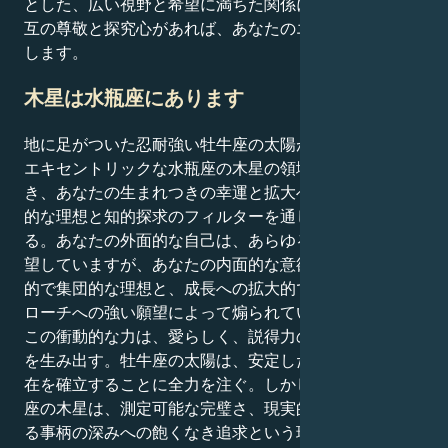
とした、広い視野と希望に満ちた関係に惹かれます。相
互の尊敬と探究心があれば、あなたのエネルギーは開花
します。
木星は水瓶座にあります
地に足がついた忍耐強い牡牛座の太陽が、人道主義的で
エキセントリックな水瓶座の木星の領域とつながると
き、あなたの生まれつきの幸運と拡大への感覚は、革命
的な理想と知的探求のフィルターを通しておごそかにな
る。あなたの外面的な自己は、あらゆる面で安心感を切
望していますが、あなたの内面的な意欲の世界は、独創
的で集団的な理想と、成長への拡大的で非人間的なアプ
ローチへの強い願望によって煽られています。
この衝動的な力は、愛らしく、説得力のある引っ掛かり
を生み出す。牡牛座の太陽は、安定した居心地の良い存
在を確立することに全力を注ぐ。しかし、あなたの水瓶
座の木星は、測定可能な完璧さ、現実的な目標、あらゆ
る事柄の深みへの飽くなき追求という現実へとあなたを