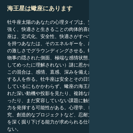
海王星は蠍座にあります
牡牛座太陽のあなたの心理タイプは、安定していて忍耐
強く、快適さと生きることの肉体的喜びを愛する。牡牛
座は、定式化、安全性、快適さがすべて。蠍座の海王星
を持つあなたは、そのエネルギーを、感情、直感、変容
の激しさでグラウンディングさせる。蠍座の海王星は、
物事の隠された側面、極端な感情状態、人生の暗い（そ
してめったに理解されない）謎に惹かれる。
この混合は、感情、直感、深みを備えた現実主義を体現
する人を作る。牡牛座は安全とその日常的な維持に同調
しているにもかかわらず、蠍座の海王星によって、隠さ
れた深い動機や投影を見たり、複雑な感情のねじれを扱
ったり、まだ変容していない課題に触発されたりする能
力を発揮する可能性がある。心理学、ヒーリング、研
究、創造的なプロジェクトなど、忍耐力と感情的な内容
を深く掘り下げる能力が求められる仕事に就くかもしれ
ない。