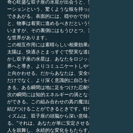
奇心旺盛な双子座の水星が出会うと、知性とコミュニケ
ーションという、驚くような核を持った感性豊かな人が
できあがる。表面的には、穏やかで分析的なアプローチ
と、物事は着実に進めるべきだという強い考えを持って
いますが、その裏側にはもうひとつ、素早く動く飛翔的
な世界があります。
この相互作用には素晴らしい相乗効果がある。牡牛座の
太陽は、快適さとまっすぐで堅実な道に飢えている。し
かし双子座の水星は、あなたをロジックとアイデアの世
界へと導き、よりコミュニケートしやすい真実の探求へ
と向かわせる。だからあなたは、安全な人生を創造する
だけでなく、より深く意識的に自己を表現することがで
きる。ある瞬間は地に足をつけた忍耐強い存在となり、
次の瞬間には知的エネルギーの渦となって飛び回ること
ができる。この組み合わせの真の魔法は、ハートと頭を
結びつけることができるときです。牡牛座のプラグマテ
ィズムは、双子座の頭脳から深い意味と目的を得
る。"それは、あなたが単に安定させる力ではなく、他
人を鼓舞し、永続的な変化をもたらすような方法で言葉