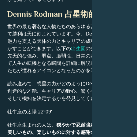
Dennis Rodman 占星術的肖像画
世界の最も著名な人物たちのあらゆる苦闘、挑戦、そし
て勝利は天に刻まれています。今、Dennis Rodmanの
魅力を支える天体の力とキャリアの成功の秘密を解き明
かすことができます。以下の
出生図
の分析では、彼らの
先天的な強み、弱点、脆弱性、日常のルーティン、そし
て人生の転機となる瞬間を詳細に解説し、なぜ彼らが私
たちが憧れるアイコンとなったのかを明らかにします。
読み進めて、惑星の力がどのようにDennis Rodmanの
創造的な才能、キャリアの野心、驚くべき成果、知恵、
そして機知を決定するかを発見してください。
牡牛座の太陽 22°09'
牡牛座生まれの人は、
穏やかで忍耐強い性格で
、人生の
美しいもの、楽しいものに対する感謝の
気持ちを持つ。