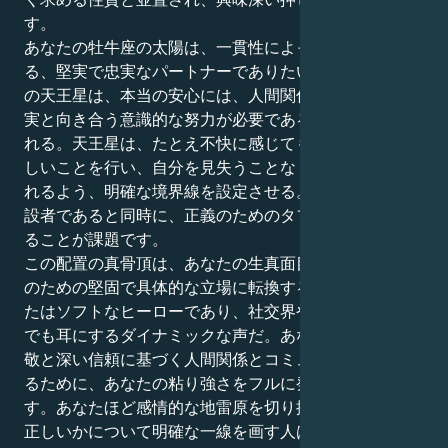
す。
あなたの牡牛座の太陽は、一貫性によって魂が癒され
る、堅実で忠実なパートナーでありたい。しかし獅子座
の天王星は、本当の安心には、人間関係の根底にある現
実と向き合う意識的な努力が必要であることを教えてく
れる。天王星は、たとえ不快に感じても立ち上がり、正
しいことを行い、自分を見失うことなく他人に寛大にな
れるよう、明確な境界線を設定させる。自信に満ちた建
設者であると同時に、正義のためのタフな擁護者でもあ
ることが課題です。
この配置の真骨頂は、あなたの生真面目な実用性を、善
のための堅固で具体的な立場に転換することです。あな
たはソフトなヒーローであり、社交界やそれ以外の場所
でも耳にするダイナミックな声だ。あなたの課題は、尊
敬と深い信頼に基づく人間関係とコミュニティを創造す
るために、あなたの粘り強さをフルに発揮することで
す。あなたほど感情的な地雷原を切り抜けながら、何が
正しいかについて明確な一線を画す人はいない。