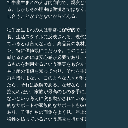
牡牛座生まれの人は内向的で、親友とも距離を置きたが
る。しかしその理由は傲慢さではなく、誰かと問題を話
し合うことができないからである。
牡牛座生まれの人は非常に
保守的
で、それは行動や服
装、生活スタイルに反映される。現代的なものに反対し
ているとは言えないが、高品質の素材、完璧なデザイ
ン、特に価値観にこだわる。このことは、彼らが幸福を
感じるためには安心感が必要であり、そのためにあらゆ
るものを利用するという事実をも含んでいる。彼らは物
や財産の価値を知っており、それを手に入れるために努
力を惜しまない。このような人々が利己的に見えるとし
たら、それは誤解である。なぜなら、彼ら自身は非常に
控えめだが、家族が最高のものを手に入れなければなら
ないという考えに突き動かされているからである。感情
的なサポートや家族的なサポートも彼らにとって重要で
あり、子供たちの面倒をよく見、年上の家族に対しても
犠牲を払っているという感覚を持たずに気を配る。