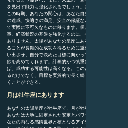
を見出す能力も強化されるでしょう。ほとんどの場合、
この時期、あなたの関心は、あなた自身の個人的な目標
の達成、快適さの満足、安全の保証など、あなたにとっ
て実際に不可欠なものに移ります。個人的な生活、仕
事、経済状況の基盤を強化するのに、今ほど適した時は
ありません。太陽があなたの星座にある間は、計画を守
ることが長期的な成功を得るために重要であることを思
い出させ、自分で決めた目標に向かって努力し続ける意
欲を高めてくれます。計画的かつ慎重に物事を設計すれ
ば、成功する可能性は高くなる。このため、変化を始め
るだけでなく、目標を実質的で長く続くものに変えてい
くことができる。
月は牡牛座にあります
あなたの太陽星座が牡牛座で、月が牡牛座にある場合、
あなたは大地に固定された安定とパワーの頂点です。あ
なたの内なる感情世界と核となるアイデンティティは、