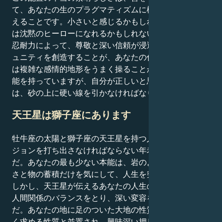
て、あなたの生のプラグマティズムに構造と可視性を加
えることです。小さいと感じるかもしれないが、あなた
は沈黙のヒーローになれるかもしれない。あなたの深い
忍耐力によって、尊敬と深い信頼が浸透した関係やコミ
ュニティを創造することが、あなたの仕事です。あなた
は複雑な感情的地形をうまく操ることができる特別な才
能を持っていますが、自分が正しいと思うことについて
は、砂の上に硬い線を引かなければなりません。
天王星は獅子座にあります
牡牛座の太陽と獅子座の天王星を持つ人は、革命的なビ
ジョンを打ち出さなければならない年老いた農夫のよう
だ。あなたの最も少ない本能は、岩のようになり、快適
さと物の蓄積だけを気にして、人生を突っ走ることだ。
しかし、天王星が伝えるあなたの人生のメッセージは、
人間関係のバランスをとり、深い変容を組織すること
だ。あなたの地に足のついた大地の性質は、客観性を強
く求める性質と並置され、興味深い押し引きを生み出