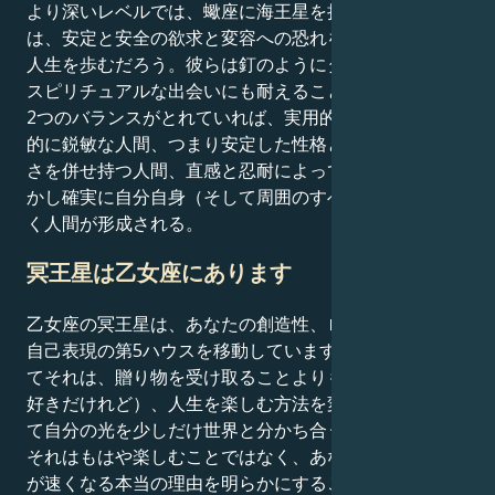
より深いレベルでは、蠍座に海王星を持つ牡牛座太陽
は、安定と安全の欲求と変容への恐れを調和させながら
人生を歩むだろう。彼らは釘のようにタフで、感情的で
スピリチュアルな出会いにも耐えることができる。この
2つのバランスがとれていれば、実用的で直感的、感情
的に鋭敏な人間、つまり安定した性格と内面的探求の深
さを併せ持つ人間、直感と忍耐によってゆっくりと、し
かし確実に自分自身（そして周囲のすべて）を変えてい
く人間が形成される。
冥王星は乙女座にあります
乙女座の冥王星は、あなたの創造性、ロマンス、喜び、
自己表現の第5ハウスを移動しています。あなたにとっ
てそれは、贈り物を受け取ることよりも（受け取るのは
好きだけれど）、人生を楽しむ方法を変えること、そし
て自分の光を少しだけ世界と分かち合うことなのです。
それはもはや楽しむことではなく、あなたの心臓の鼓動
が速くなる本当の理由を明らかにすることです。