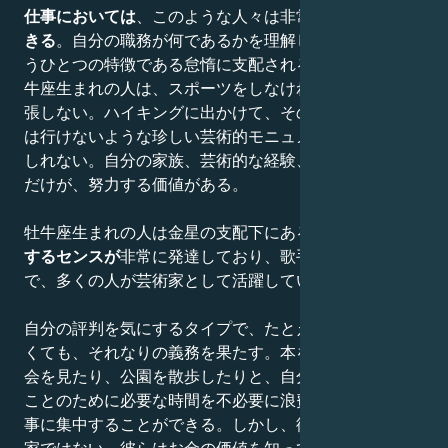
仕事においては
、このような人々は非常に
正確で信頼で
きる
。自分の職務が何であるかを理解しているため、も
うひとつの特徴である怠惰に支配されることはない。牡
牛座生まれの人は、スポーツをしなければならないと主
張しない。ハイキングに出かけて、その先に他の方法で
は行けないような珍しい芸術的モニュメントがあるかも
しれない。自分の家族、芸術的な経験、おいしい食べ物
だけが、努力する価値がある。
牡牛座生まれの人は金星の支配下にあるため、
芸術に対
するセンスが
非常に発達しており、歌手から建築家ま
で、多くの人が芸術家として活躍している。
自分の評判を気にするタイプで、たとえ仕事が楽しくな
くても、それなりの義務を果たす。本を読んだり、展覧
会を見たり、公園を散歩したりと、自分にとって必要な
ことのために必要な時間を不必要に浪費しないよう、仕
事に集中することができる。しかし、彼らは単なる夢想
家ではない。彼らはお金の価値を知っており、
現実的か