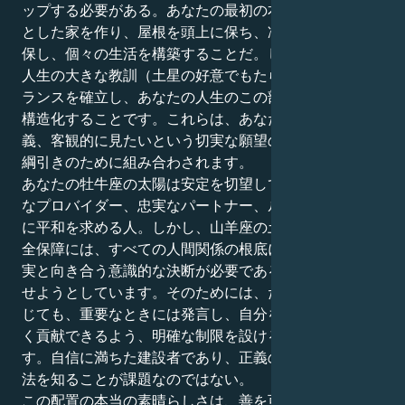
ップする必要がある。あなたの最初の本能は、しっかり
とした家を作り、屋根を頭上に保ち、冷蔵庫に食料を確
保し、個々の生活を構築することだ。しかし、あなたの
人生の大きな教訓（土星の好意でもたらされた）は、バ
ランスを確立し、あなたの人生のこの部分に魂の変容を
構造化することです。これらは、あなたの感性、現実主
義、客観的に見たいという切実な願望の間で、興味深い
綱引きのために組み合わされます。
あなたの牡牛座の太陽は安定を切望しています - 伝統的
なプロバイダー、忠実なパートナー、ルーチンと同一性
に平和を求める人。しかし、山羊座の土星は、本物の安
全保障には、すべての人間関係の根底に横たわる暗い真
実と向き合う意識的な決断が必要であることを思い出さ
せようとしています。そのためには、たとえ気まずく感
じても、重要なときには発言し、自分を消耗することな
く貢献できるよう、明確な制限を設けることが必要で
す。自信に満ちた建設者であり、正義の擁護者である方
法を知ることが課題なのではない。
この配置の本当の素晴らしさは、善を可能にする力とし