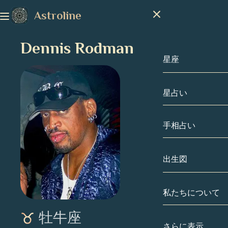
Astroline
Dennis Rodman
星座
星占い
星座
山羊座
手相占い
水瓶座
出生図
魚座
私たちについて
出生図
牡羊座
牡牛座
牡牛座
有名人
さらに表示