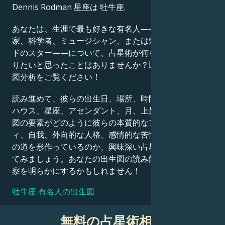
Dennis Rodman 星座は 牡牛座.
Français
あなたは、生涯で最も好きな有名人——政治家、発明
家、科学者、ミュージシャン、または魅力的なハリウッ
ドのスター——について、占星術が何を語っているか知
Português
りたいと思ったことはありませんか？以下の詳細な出生
図分析をご覧ください！
العربية
読み進めて、彼らの出生日、場所、時間、惑星の位置、
ハウス、星座、アセンダント、月、上昇星座など、出生
日本語
図の要素がどのように彼らの本質的なアイデンティテ
ィ、自我、外向的な人格、感情的な苦悩、そして成功へ
の道を形作っているのか、興味深い占星術的解釈を探っ
てみましょう。あなたの出生図の読み解きも、同様の洞
察を明らかにするかもしれません！
牡牛座 有名人の出生図
無料の占星術相談