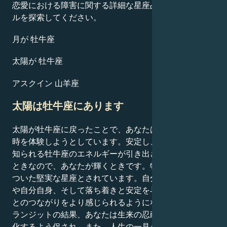
恋愛における障害に関する詳細な星座占いのプロフィー
ルを探索してください。
月が 牡牛座
太陽が 牡牛座
アスクイン 山羊座
太陽は牡牛座にあります
太陽が牡牛座に戻ったことで、あなたはパワーと再生の
時を体験しようとしています。安定し、根を張ることで
知られる牡牛座のエネルギーが引き出され、強化される
ときなので、あなたが輝くときです。牡牛座は地に足が
ついた堅実な星座とされています。自分の核となる考え
や自分自身、そして落ち着きと安定を与えてくれるもの
とのつながりをより感じられるようになります。このト
ランジットの結果、あなたは生来の忍耐力と持久力を強
化するよう促され、また、人生の一見小さなことに喜び