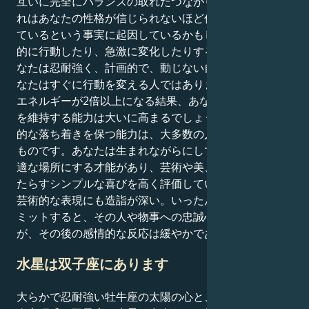
互いに完全にバランスの取れたつながりの中にあり、そ
れはあなたの性格が信じられないほど信頼でき、一貫し
ているという事実に起因しているかもしれません。衝動
的に行動したり、急激に変化したりする人ではなく、あ
なたは忍耐強く、計画的で、動じない自然の力です。あ
なたはすぐに行動を変える人ではありません。牡牛座の
エネルギーが2倍以上になる結果、あなたの情緒的安定
を維持する能力は大いに高まるでしょう。冷静さと内面
的な落ち着きを保つ能力は、大多数の人が持っていない
ものです。あなたは生まれながらにして、家を安全で快
適な場所にする才能があり、芸術や美、そして人生がも
たらすシンプルな喜びを高く評価しています。さらに、
芸術的な表現にも造詣が深い。いったん誰かや何かにコ
ミットすると、その人や物事への忠誠心は揺るがない
が、その後の感情的な反応は緩やかである。
水星は双子座にあります
大らかで忍耐強い牡牛座の太陽の心と、機転が利いて好