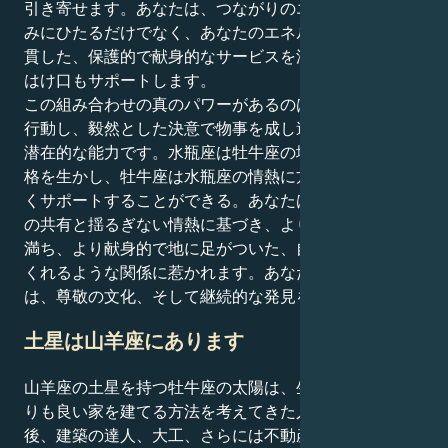
引き寄せます。あなたは、つながりのエロティックな深
みにひたるだけでなく、あなたのエネルギーがいかに一
貫した、保護的で献身的なサービスを渇望しているかの
はけ口もサポートします。
この組み合わせの真のパワーがあるのは、本能のままに
行動し、毅然とした決意で物事を成し遂げる、あなたの
潜在的な能力です。水瓶座は牡牛座の地に足の着いた性
格を生かし、牡牛座は水瓶座の情熱に方向性を与え、熱
くサポートすることができる。あなたは、精神的な信念
の共有と揺るぎない情熱に基づき、より穏やかで希望に
満ち、より献身的で地に足がついた、自分を大きくして
くれるような関係に惹かれます。あなたのエネルギー
は、尊敬の文化、そして継続的な発見を得意とします。
土星は山羊座にあります
山羊座の土星を持つ牡牛座の太陽は、生まれ育った家よ
りも良い家を建てる方法を考えてきた人であり、その
後、建築の達人、大工、さらには不動産王へとレベルア