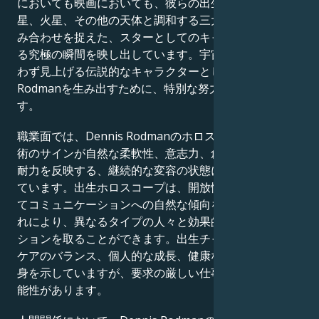
においても映画においても、彼らの出生図は、水星、金
星、火星、その他の天体と調和する三大星座の完璧な組
み合わせを捉えた、スターとしてのキャラクターを形作
る究極の瞬間を映し出しています。宇宙は、私たちが思
わず見上げる伝説的なキャラクターとしてDennis
Rodmanを生み出すために、特別な努力を払ったので
す。
職業面では、Dennis Rodmanのホロスコープは、占星
術のサインが自然な柔軟性、意志力、創造性、そして忍
耐力を反映する、継続的な変容の状態にある人間を描い
ています。出生ホロスコープは、開放性、理解力、そし
てコミュニケーションへの自然な傾向を示しており、こ
れにより、異なるタイプの人々と効果的にコミュニケー
ションを取ることができます。出生チャートは、仕事と
ケアのバランス、個人的な成長、健康な人間関係への献
身を示していますが、要求の厳しい仕事は挑戦となる可
能性があります。