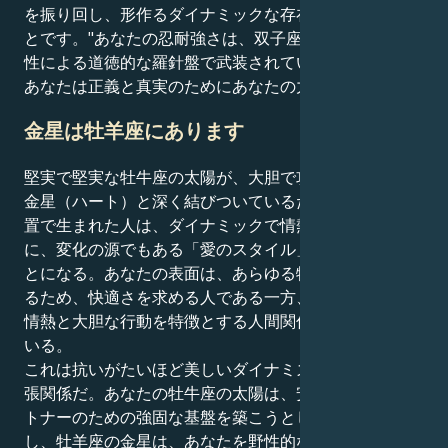
を振り回し、形作るダイナミックな存在であるというこ
とです。"あなたの忍耐強さは、双子座の精神的な敏捷
性による道徳的な羅針盤で武装されています - そして、
あなたは正義と真実のためにあなたの力を強化します。
金星は牡羊座にあります
堅実で堅実な牡牛座の太陽が、大胆で攻撃的な牡羊座の
金星（ハート）と深く結びついているため、この惑星配
置で生まれた人は、ダイナミックで情熱的であると同時
に、変化の源でもある「愛のスタイル」を持っているこ
とになる。あなたの表面は、あらゆる物事に安定を求め
るため、快適さを求める人である一方、あなたは激しい
情熱と大胆な行動を特徴とする人間関係の世界を生きて
いる。
これは抗いがたいほど美しいダイナミズムを生み出す緊
張関係だ。あなたの牡牛座の太陽は、安全な存在とパー
トナーのための強固な基盤を築こうとしている。しか
し、牡羊座の金星は、あなたを野性的なつながり、湧き