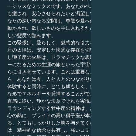
ージャスなミックスです。あなたのペルソナは、何にで
も癒され、安心させられたいと渇望している一方で、あ
なたの深い内なる空間は、尊敬や愛への強い衝動に突き
動かされ、欲しいものを手に入れるためには、強気で激
しい態度で臨みます。
この緊張は、愛らしく、魅惑的な引力を発揮する。牡牛
座の太陽は、安定した快適な存在を切望している。しか
し獅子座の火星は、ドラマチックな表現、勇敢さ、スタ
ーになるための生涯の旅といった宇宙へと、あなたをさ
らに引き寄せています。これは重要なことです。なぜな
ら、あなたは今、人と人とのつながりの官能的な深さを
体験すると同時に、とても頼もしく、保護的で、献身的
な形でエネルギーを発揮することができるからです。
直感に従い、静かな決意でそれを実現させる力です。グ
ラウンディングする牡牛座の精神は、あなたの意欲と野
心の熱に、プライドの高い獅子座が本当に必要としてい
る、とてもしっかりした脚を与えてくれます。あなた
は、精神的な信念を共有し、強いコミットメントを前提