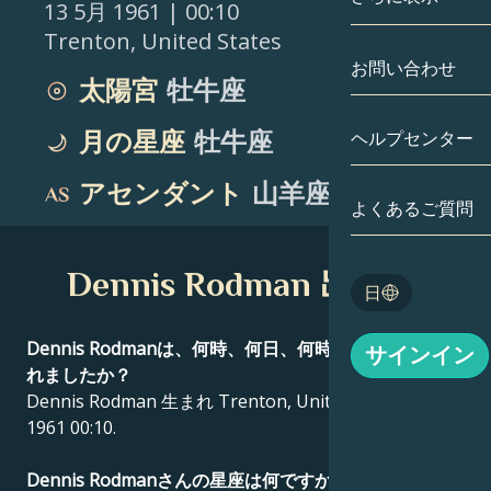
13 5月 1961
| 00:10
Trenton
,
United States
双子座
日付別
相性
お問い合わせ
太陽宮
牡牛座
蟹座
アストロカー
月の学問
ヘルプセンター
月の星座
牡牛座
獅子座
タロット
アセンダント
山羊座
乙女座
よくあるご質問
エンジェルナ
天秤座
Dennis Rodman 出生図
Blog
日
蠍座
English
Dennis Rodmanは、何時、何日、何時に、どこで生ま
サインイン
射手座
れましたか？
Dennis Rodman 生まれ Trenton, United States 13 5月
Español
1961 00:10.
Deutsch
Dennis Rodmanさんの星座は何ですか？