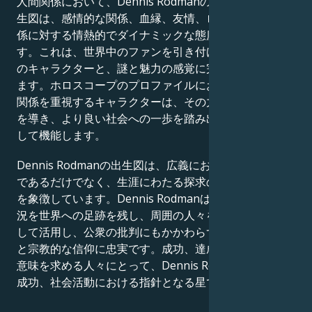
人間関係において、Dennis Rodmanの金星と火星の出
生図は、感情的な関係、血縁、友情、ロマンチックな関
係に対する情熱的でダイナミックな態度を示していま
す。これは、世界中のファンを引き付けるスクリーン上
のキャラクターと、謎と魅力の感覚に完璧に合致してい
ます。ホロスコープのプロファイルにおいて、深い人間
関係を重視するキャラクターは、その力を活用して他者
を導き、より良い社会への一歩を踏み出すための手段と
して機能します。
Dennis Rodmanの出生図は、広義において、単に有名
であるだけでなく、生涯にわたる探求の旅を続ける人間
を象徴しています。Dennis Rodmanは、それぞれの状
況を世界への足跡を残し、周囲の人々を鼓舞する手段と
して活用し、公衆の批判にもかかわらず、道徳的な信念
と宗教的な信仰に忠実です。成功、達成、そして人生の
意味を求める人々にとって、Dennis Rodmanは仕事、
成功、社会活動における指針となる星です。