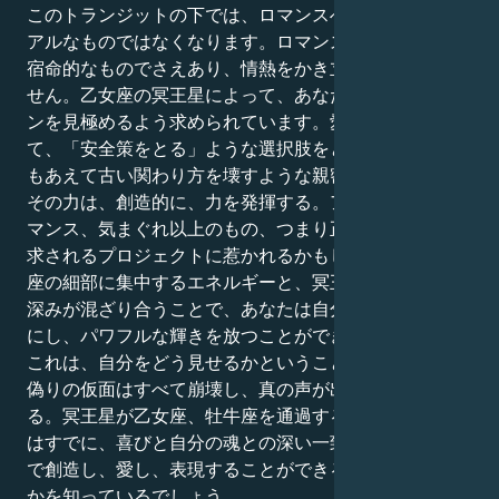
このトランジットの下では、ロマンスへの義務はカジュ
アルなものではなくなります。ロマンスは抗いがたい、
宿命的なものでさえあり、情熱をかき立てるかもしれま
せん。乙女座の冥王星によって、あなたは自分のパター
ンを見極めるよう求められています。愛や親密さに関し
て、「安全策をとる」ような選択肢をとるのか、それと
もあえて古い関わり方を壊すような親密さを選ぶのか。
その力は、創造的に、力を発揮する。アートやパフォー
マンス、気まぐれ以上のもの、つまり正確さと規律を要
求されるプロジェクトに惹かれるかもしれません。乙女
座の細部に集中するエネルギーと、冥王星の影のような
深みが混ざり合うことで、あなたは自分のスキルを完璧
にし、パワフルな輝きを放つことができます。
これは、自分をどう見せるかということでもあります。
偽りの仮面はすべて崩壊し、真の声が出る場所ができ
る。冥王星が乙女座、牡牛座を通過する頃には、あなた
はすでに、喜びと自分の魂との深い一致をもたらす方法
で創造し、愛し、表現することができるのがどんなこと
かを知っているでしょう。