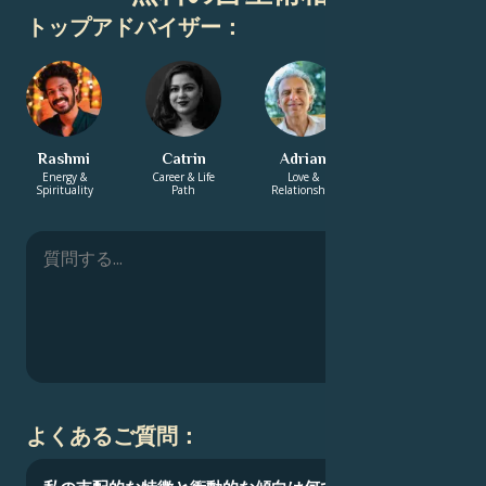
トップアドバイザー：
Rashmi
Catrin
Adrian
Charita
Energy &
Career & Life
Love &
Energy &
Spirituality
Path
Relationship
Spirituality
よくあるご質問：