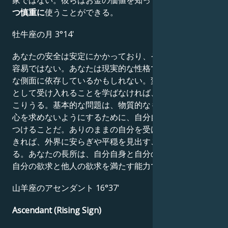
つ慎重に
使うことができる。
牡牛座の月 3°14'
あなたの安全は安定にかかっており、それを満たすのは
容易ではない。あなたは現実的な性格で、生活の物質的
な側面に依存しているかもしれない。変化を人生の一部
として受け入れることを学ばなければ、複雑な事態が起
こりうる。基本的な問題は、物質的なものに誤って自尊
心を求めないようにするために、自分自身の自尊心を見
つけることだ。ありのままの自分を受け入れることがで
きれば、外界に安らぎや平穏を見出すことが容易にな
る。あなたの長所は、自分自身と自分の身体を知覚し、
自分の欲求と他人の欲求を満たす能力です。
山羊座のアセンダント 16°37'
Ascendant (Rising Sign)