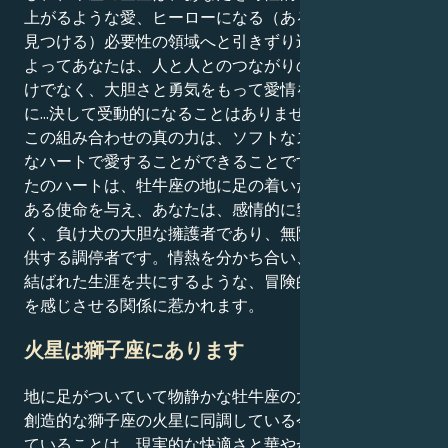
上がるような愛、ヒーローになる（あるいはヒーローを
見つける）必要性の領域へと引きずり込みます。これに
よってあなたは、人と人とのつながりの官能的な深さだ
けでなく、大胆さと勇気をもって愛情を表現し、保護的
に...決して受動的になることはありません。
この組み合わせの真の力は、ソフトなストロークと冷酷
なハートで愛することができることです。牡羊座のあな
たのハートは、牡牛座の地に足の着いた性格に説得力の
ある使命を与え、あなたは、感情的に窒息することな
く、負け犬の大胆な擁護者であり、無限のサポートを提
供する調停者です。情熱を分かち合い、鉄壁の忠誠心で
結ばれた生涯を共にするような、冒険的で、大胆不敵さ
を感じさせる関係に惹かれます。
火星は獅子座にあります
地に足がついていて物静かな牡牛座の太陽が、誇り高く
創造的な獅子座の火星に同調している今日、あなたがし
ていることは、現実的な快適さと華やかな自己表現のゴ