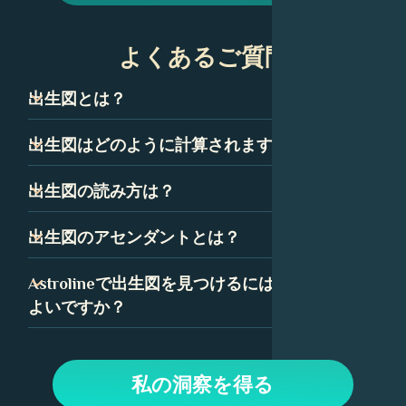
よくあるご質問
出生図とは？
出生図は、ネイタルチャートとも呼ばれ、技術的には、あ
出生図はどのように計算されますか？
なたが生まれた瞬間の空のスナップショットです。星座、
惑星、ハウスを表すいくつかの記号で構成されています。
出生図は、あなたが生まれた正確な時間、日付、場所に基
出生図の読み方は？
これらの記号の組み合わせは、あなたの性格と人生の道に
づいて計算されます。出生図の精度を確保するために、時
ついて多くを語っています。
間は可能な限り正確である必要があります。
出生図を読むことは最初は気が遠くなるように思えるかも
出生図のアセンダントとは？
しれませんが、いくつかの簡単な要素に分解できます。惑
星、星座、ハウスはすべて、出生図の中で特定の意味を持
アセンダント、つまり上昇宮は、あなたが生まれたときに
Astrolineで出生図を見つけるにはどうすれば
っており、Astrolineでは、各要素の詳細な解釈を見つける
東の地平線上に昇っていた星座です。あなたの出生図で
よいですか？
ことができます。
は、アセンダントはあなたの人生に対する態度と、あなた
が他の人にどのように自分自身を表現するかを表していま
Astrolineアプリで、生年月日を入力してプロフィールを作
す。
成します。次に、「出生図」タブに移動して、チャートと
私の洞察を得る
解釈を表示します。上部のオプションを使用して、惑星、