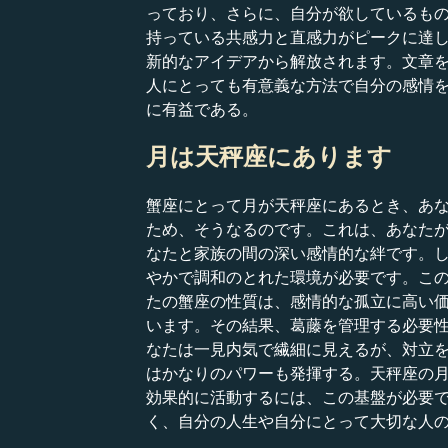
っており、さらに、自分が欲しているも
持っている共感力と直感力がピークに達
新的なアイデアから解放されます。文章
人にとっても有意義な方法で自分の感情
に有益である。
月は天秤座にあります
蟹座にとって月が天秤座にあるとき、あ
ため、そうなるのです。これは、あなた
なたと家族の間の深い感情的な絆です。
やかで調和のとれた環境が必要です。この
たの蟹座の性質は、感情的な孤立に高い
います。その結果、葛藤を管理する必要
なたは一見内気で繊細に見えるが、対立
はかなりのパワーも発揮する。天秤座の
効果的に活動するには、この基盤が必要
く、自分の人生や自分にとって大切な人