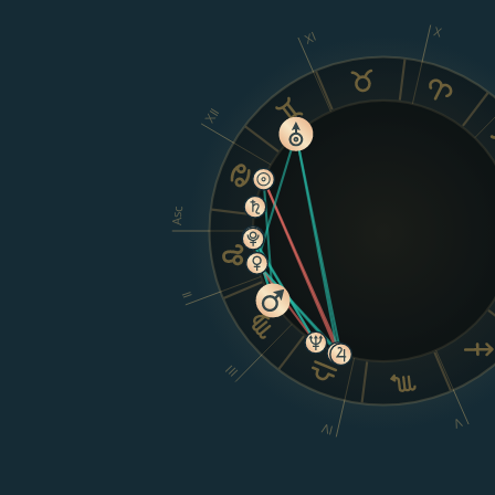
X
XI
XII
Asc
II
III
V
IV