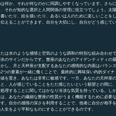
のは何か、それが何なのかに同調しやすくなっています。さら
し、それが知的な選択と人間関係の管理に役立つでしょう。太
を書いたり、絵を描いたり、あるいは人のために楽しいことを
を伝えることができます。自分を大切にし、自分がどう感じて
なたは水のような感情と空気のような調和の特別な組み合わせ
が水のサインだからです。蟹座のあなたのアイデンティティの
しかし、月と天秤座が支配するあなたの感情的な内面はバラン
2つの要素が一緒に働くことで、最終的に興味深い内的ダイナ
価値を置き、あなたは非常に敏感です。一方、あなたの天秤座
性と、人が感じていることをただ感じたいという願望との間に
を処理することに関してはかなり冷淡な気質を持っている。し
月は、あなたの繊細な蟹座の性質がうまく機能するために必要
です。自分の感情の深さを利用することで、他者に自分が相手
の人生をより平和なものにすることができるのです。