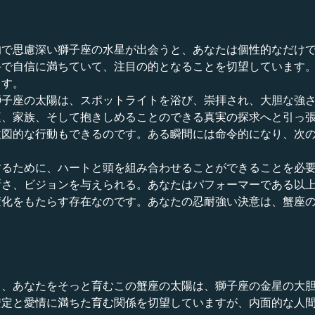
的で思慮深い獅子座の水星が出会うと、あなたは個性的なだけ
手で自信に満ちていて、注目の的となることを切望しています
ます。
獅子座の太陽は、スポットライトを浴び、崇拝され、大胆な強
庭、家族、そして抱きしめることのできる真実の探求へと引っ
意図的な行動もできるのです。ある瞬間には命令的になり、次
するために、ハートと頭を組み合わせることができることを必
晰さ、ビジョンを与えられる。あなたはパフォーマーである以
変化をもたらす存在なのです。あなたの忍耐強い決意は、蟹座
て、あなたをそっと育むこの蟹座の太陽は、獅子座の金星の大
安定と愛情に満ちた育む関係を切望していますが、内面的な人