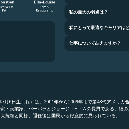
ebastien
Ella-Louise
reer & Life
Love &
Path
Relationship
私の最大の弱点は？
私にとって最適なキャリアは
仕事について占えますか？
月6日生まれ）は、2001年から2009年まで第43代アメリカ合衆
治家・実業家。バーバラとジョージ・H・Wの長男である。彼の
元大統領と同様、退任後は国民から好意的に見られている。