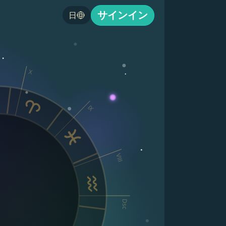
サインイン
日
X
IX
VIII
Dsc