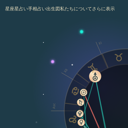
星座
星占い
手相占い
出生図
私たちについて
さらに表示
XI
XII
Asc