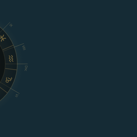
IX
VIII
Dsc
VI