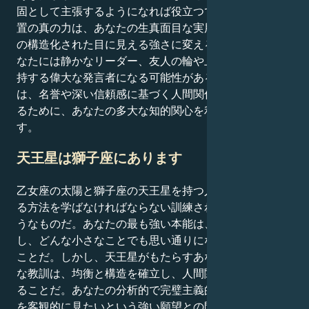
固として主張するようになれば役立つでしょう。この配
置の真の力は、あなたの生真面目な実用性を、善のため
の構造化された目に見える強さに変えることにある。あ
なたには静かなリーダー、友人の輪や上層部の平和を維
持する偉大な発言者になる可能性がある。あなたの使命
は、名誉や深い信頼感に基づく人間関係や社会を創造す
るために、あなたの多大な知的関心を利用することで
す。
天王星は獅子座にあります
乙女座の太陽と獅子座の天王星を持つ人は、革命的にな
る方法を学ばなければならない訓練された言葉使いのよ
うなものだ。あなたの最も強い本能は、分析し、完璧に
し、どんな小さなことでも思い通りになるまで整理する
ことだ。しかし、天王星がもたらすあなたの人生の偉大
な教訓は、均衡と構造を確立し、人間関係を深く変革す
ることだ。あなたの分析的で完璧主義的な性質と、物事
を客観的に見たいという強い願望との間で、興味深い押