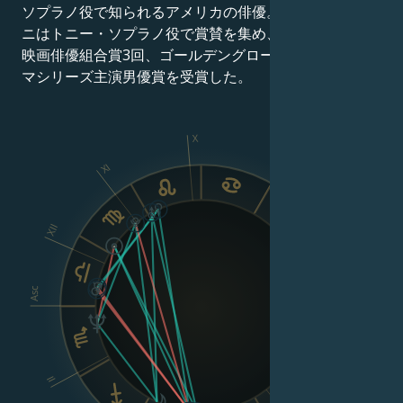
ソプラノ役で知られるアメリカの俳優。ガンドルフィー
ニはトニー・ソプラノ役で賞賛を集め、エミー賞3回、
映画俳優組合賞3回、ゴールデングローブ賞1回のドラ
マシリーズ主演男優賞を受賞した。
X
IX
XI
XII
VIII
Asc
Dsc
II
VI