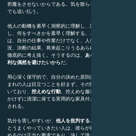
邪魔をさせないからである。気を散らそうとする者は誰
でも追い払う。
他人の動機を素早く洞察的に理解し、評価し、どう反応
し、何をすべきかを素早く理解する。このような人たち
は、自分の仕事や作業だけでなく、人生のあらゆる状
況、決断の結果、将来起こりうるあらゆる行動について
徹底的に考え抜く。そうするのは、
あらゆるリスクや不
利な偶然を避けたいから
だ。
用心深く保守的で、自分の決めた原則に従う。乙女座生
まれの人は目立つことを好まず、その性格は理性に基づ
いており、
控えめな行動
、控えめな服装、あまり手間を
かけずに清潔に保てる実用的な家具付きの家などに反映
される。
気分を害しやすいが、
他人を批判することも多い
。彼ら
とうまくやっていきたい人は、彼らが秩序と正直さを求
めるのは正当な要求であり、決して誰も傷つけないこと