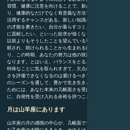
習慣、健康に注意を向けることで、新たなスタートを切
り、健康的なだけでなく有意義な方法で人生を最大限に
活用するチャンスがある。新しい知識を学びたい、自分
の才能を磨きたい、自分が暮らすコミュニティに積極的
に貢献したい、といった欲求が強くなっているのなら、
以前よりもそうしたことを望んでいる可能性がある。信
頼され、助けられることから生まれる微妙なパワーがあ
り、この時期、あなたの努力は他の状況よりも明らかに
なります。とはいえ、バランスをとることが肝心です。
特殊なことに気を取られすぎて、欠点の内側にある美し
さを評価できなくなるのは避けるべきです。乙女座太陽
のシーズンを通して、豊かで生き生きとしたものにする
ためには、あなた本来の几帳面さを受け入れると同時
に、自発性を受け入れる余裕を持つことです。
月は山羊座にあります
山羊座の月の感情の中心が、几帳面でサービス精神旺盛
な乙女座の太陽にあるとき、その人はとても現実的で断