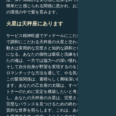
簡単だと感じられる関係に惹かれ、お互いの尊敬と感謝
の環境の中で愛を育みます。
火星は天秤座にあります
サービス精神旺盛でディテールにこだわる太陽が、優美
で調和にこだわる天秤座の火星と交わるとき、あなたの
動きは実用的な完璧さと知的な調和という珍しいコンボ
になる。あなたの個性は吸収と洗練を好みますが、あな
たの魂は、一方では協力への深い憧れ、他方では正義、
そして自分自身が野望を実現するのを見る調和のとれた
ロマンチックな方法を通して、やる気を起こさせます。
この緊張関係は、素晴らしく興味深い綱引きを生み出し
ます。あなたの乙女座の太陽は、すべてを修復し、パー
トナーのために安定を構築したいと考えています。しか
し、あなたの天秤座の火星は、完璧さ、現実的な野心、
完璧なバランスを見つけるための終わりのない追求の物
質的な世界を照らします。これは、あなたが知的な深み