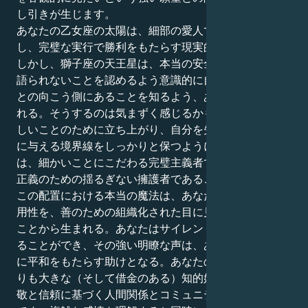
し引きが生じます。
あなたの乙女座の太陽は、細部の愛人であることを切望
し、完璧な実行で勝利をもたらす現実的な女神となる。
しかし、獅子座の天王星は、本当の安全は、人間関係で
語られないことを認めるよう意識的に自分に挑戦するこ
との向こう側にあることを知るよう、あなたを導いてく
れる。そうするのは気まずく感じるかもしれないが、正
しいことのために立ち上がり、自分を失うことなく他人
に与える境界線をしっかりと保つようになる。難しいの
は、細かいことにこだわる完璧主義者であると同時に、
正義のための揺るぎない擁護者であることを学ぶこと。
この配置における本当の魔法は、あなたの生真面目な実
用性を、善のための組織化された目に見える力に変える
ことから生まれる。あなたはサイレント・リーダーにな
ることができ、その強い明瞭な声は、あなたが動く世界
に平和をもたらす助けとなる。あなたの仕事は、人生よ
りも大きな（そして借金のある）知的好奇心を持ち、尊
敬と信頼に基づく人間関係とコミュニティを始めること