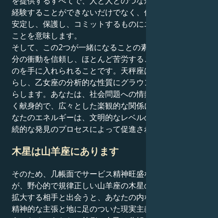
を提供するすべてで、人と人とのつながりのエーテルを
経験することができないだけでなく、信じられないほど
安定し、保護し、コミットするものにエネルギーを回す
ことを意味します。
そして、この2つが一緒になることの素晴らしさは、自
分の衝動を信頼し、ほとんど苦労することなく欲しいも
のを手に入れられることです。天秤座は目的意識をもた
らし、乙女座の分析的な性質にグラウンディングをもた
らします。あなたは、社会問題への情熱を共有し、激し
く献身的で、広々とした楽観的な関係に惹かれます。あ
なたのエネルギーは、文明的なレベルの相互尊重と、継
続的な発見のプロセスによって促進されます。
木星は山羊座にあります
そのため、几帳面でサービス精神旺盛な乙女座の太陽
が、野心的で規律正しい山羊座の木星の王国で、幸運を
拡大する相手と出会うと、あなたの内なる成長の矢は、
精神的な主張と地に足のついた現実主義で射抜かれるよ