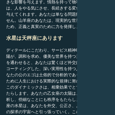
きな影響を与えます。情熱を持って物事に取り組む姿
は、人をやる気にさせ、長続きする変化をもたらす力を
与えてくれます。あなたは単なる問題解決者ではありま
せん。山羊座のあなたは、現実的な世界観を持っている
ため、正義と真実のために力を発揮します。
水星は天秤座にあります
ディテールにこだわり、サービス精神旺盛な乙女座の太
陽が、調和を求め、優美な世界を持つ天秤座の水星と心
を通わせると、あなたは驚くほど外交的で協調的な核を
コーティングした、深い実用性を持つ人になります。あ
なたの公のエゴは土俗的で分析的であり、混沌を避ける
ために人生における実際的な規律に努めている。
このダイナミックさは、相乗効果でとても良い効果をも
たらします。あなたの乙女座の太陽は、完璧を好み、分
析し、些細なことにも秩序をもたらします。しかし天秤
座の水星は、あなたを外交、公正さ、より物質的な真実
の探求の宇宙へと引っ張っていく。これこそが、あなた