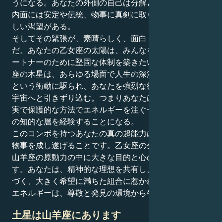
うになる。あなたの外側の自己は分解と洗練を好むが、
内面には安定や伝統、物事に真剣に取り組むことへの激
しい渇望がある。
そしてその緊張が、素晴らしく、面白く、引っ張るの
だ。あなたの乙女座の太陽は、みんなを助けたいし、パ
ートナーのために堅固な体制を築きたい。しかし、山羊
座の木星は、あらゆる場面で人生の深淵を掘り下げたい
という衝動に駆られ、あなたを強烈な欲望と高い目標の
宇宙へと引きずり込む。つまりあなたは、愚かなほど忠
実で保護的な方法でエネルギーを注ぐ一方で、人間関係
の知的な層を経験することになる。
このコンボを持つあなたの真の超能力は、本能に従って
物事を成し遂げることです。乙女座の分析的な性質は、
山羊座の原動力の中に大きな目的と心の構造を見出しま
す。あなたは、精神的な理想を共有し、激しい献身に基
づく、大きく希望に満ちた組合に惹かれます。あなたの
エネルギーは、尊敬と発見の環境から生まれます。
土星は山羊座にあります