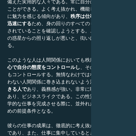
備えた実用的な人々である。常に自分の仕事に集中する
ことができる。よく考え抜かれ、機能しているシステム
に魅力を感じる傾向があり、
秩序は仕事をより簡単かつ
迅速にする
ため、身の回りのすべてのものが適切に配置
されていることを確認しようとする。この性質は、太陽
の惑星からの照り返しが悪いと、衒いに変わることがあ
る。
このような人は人間関係においても秩序を好む。彼らは
心で自分の態度をコントロールし
、その心で自分の感情
もコントロールする。無情なわけではなく、労力に見合
わない人間関係に巻き込まれないよう注意する。
信頼で
きる人で
あり、義務感が強い。非常に聡明で、集中力が
あり、ビジネスライクである。この性質は、芸術的、科
学的な仕事を完成させる際に、並外れた成果を上げるた
めの前提条件となる。
彼らの仕事の成果は、徹底的に考え抜かれた方法の結果
であり、また、仕事に集中しているときは決して他人に