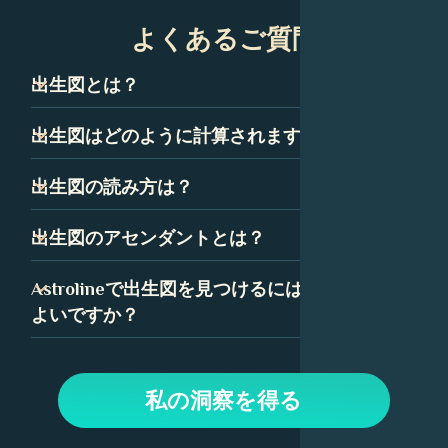
よくあるご質問
出生図とは？
出生図は、ネイタルチャートとも呼ばれ、技術的には、あ
出生図はどのように計算されますか？
なたが生まれた瞬間の空のスナップショットです。星座、
惑星、ハウスを表すいくつかの記号で構成されています。
出生図は、あなたが生まれた正確な時間、日付、場所に基
出生図の読み方は？
これらの記号の組み合わせは、あなたの性格と人生の道に
づいて計算されます。出生図の精度を確保するために、時
ついて多くを語っています。
間は可能な限り正確である必要があります。
出生図を読むことは最初は気が遠くなるように思えるかも
出生図のアセンダントとは？
しれませんが、いくつかの簡単な要素に分解できます。惑
星、星座、ハウスはすべて、出生図の中で特定の意味を持
アセンダント、つまり上昇宮は、あなたが生まれたときに
Astrolineで出生図を見つけるにはどうすれば
っており、Astrolineでは、各要素の詳細な解釈を見つける
東の地平線上に昇っていた星座です。あなたの出生図で
よいですか？
ことができます。
は、アセンダントはあなたの人生に対する態度と、あなた
が他の人にどのように自分自身を表現するかを表していま
Astrolineアプリで、生年月日を入力してプロフィールを作
す。
成します。次に、「出生図」タブに移動して、チャートと
私の洞察を得る
解釈を表示します。上部のオプションを使用して、惑星、
ハウス、毎日の通過など、チャートのさまざまな側面を調
べます。