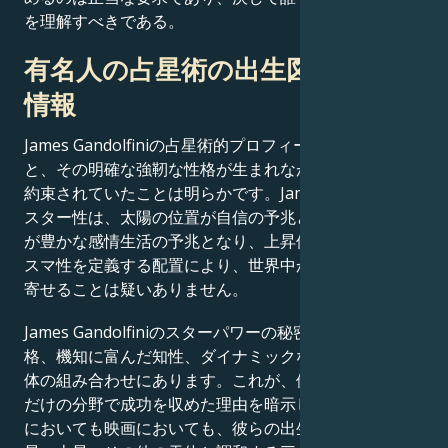
を理解すべきである。
有名人の占星術の出生図に関する
情報
James Gandolfiniの占星術的プロフィールを考慮する
と、その明確な強靭な性格が生まれながらにして栄光を
約束されていたことは明らかです。James Gandolfiniの
スター性は、太陽の位置が自信の予兆となり、月の位置
が豊かな感情生活の予兆となり、上昇位置が自然なカリ
スマ性を定義する配置により、世界中からファンを引き
寄せることは疑いありません。
James Gandolfiniのスターパワーの秘密は、偉大な性
格、機知に富んだ知性、ダイナミックな存在感を示す天
体の組み合わせにあります。これが、他人がただ夢見る
だけの分野で成功を収めた理由を暗示しています。人生
においても映画においても、彼らの出生図は、水星、金