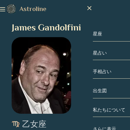
Astroline
James Gandolfini
星座
星占い
星座
山羊座
手相占い
水瓶座
出生図
魚座
私たちについて
出生図
牡羊座
乙女座
牡牛座
有名人
さらに表示