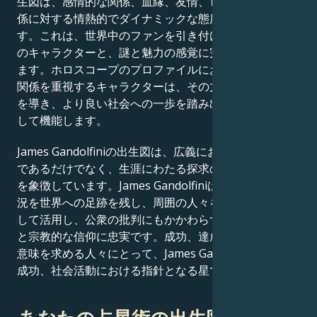
生図は、感情的な関係、血縁、友情、ロマンチックな関
係に対する情熱的でダイナミックな態度を示していま
す。これは、世界中のファンを引き付けるスクリーン上
のキャラクターと、謎と魅力の感覚に完璧に合致してい
ます。ホロスコープのプロファイルにおいて、深い人間
関係を重視するキャラクターは、その力を活用して他者
を導き、より良い社会への一歩を踏み出すための手段と
して機能します。
James Gandolfiniの出生図は、広義において、単に有名
であるだけでなく、生涯にわたる探求の旅を続ける人間
を象徴しています。James Gandolfiniは、それぞれの状
況を世界への足跡を残し、周囲の人々を鼓舞する手段と
して活用し、公衆の批判にもかかわらず、道徳的な信念
と宗教的な信仰に忠実です。成功、達成、そして人生の
意味を求める人々にとって、James Gandolfiniは仕事、
成功、社会活動における指針となる星です。