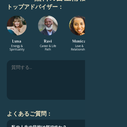
トップアドバイザー：
Luna
Ravi
Monica
Ashwin
Energy &
Career & Life
Love &
Energy &
Spirituality
Path
Relationship
Spirituality
よくあるご質問：