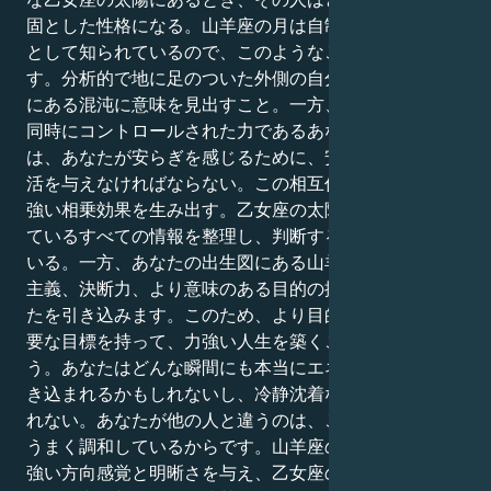
固とした性格になる。山羊座の月は自制心と野心の場所
として知られているので、このようなことが起こるので
す。分析的で地に足のついた外側の自分の目標は、そこ
にある混沌に意味を見出すこと。一方、計画的であると
同時にコントロールされた力であるあなたの内なる世界
は、あなたが安らぎを感じるために、安定した安全な生
活を与えなければならない。この相互作用が、美しくも
強い相乗効果を生み出す。乙女座の太陽は、自分が持っ
ているすべての情報を整理し、判断することに集中して
いる。一方、あなたの出生図にある山羊座の月は、現実
主義、決断力、より意味のある目的の探求の世界にあな
たを引き込みます。このため、より目的意識が高く、重
要な目標を持って、力強い人生を築くことができるだろ
う。あなたはどんな瞬間にも本当にエネルギーの渦に巻
き込まれるかもしれないし、冷静沈着な人になるかもし
れない。あなたが他の人と違うのは、この2つの場所が
うまく調和しているからです。山羊座の月は、乙女座に
強い方向感覚と明晰さを与え、乙女座の思考の速さに大