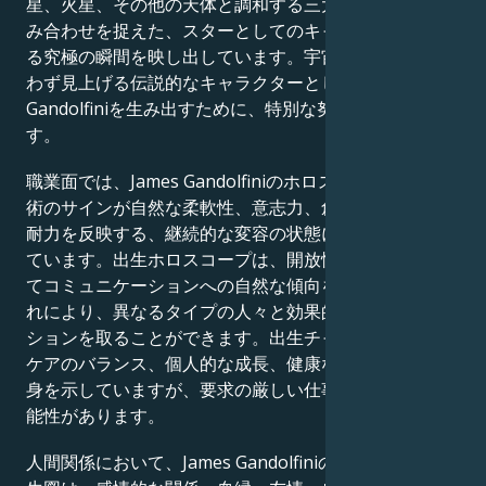
星、火星、その他の天体と調和する三大星座の完璧な組
み合わせを捉えた、スターとしてのキャラクターを形作
る究極の瞬間を映し出しています。宇宙は、私たちが思
わず見上げる伝説的なキャラクターとしてJames
Gandolfiniを生み出すために、特別な努力を払ったので
す。
職業面では、James Gandolfiniのホロスコープは、占星
術のサインが自然な柔軟性、意志力、創造性、そして忍
耐力を反映する、継続的な変容の状態にある人間を描い
ています。出生ホロスコープは、開放性、理解力、そし
てコミュニケーションへの自然な傾向を示しており、こ
れにより、異なるタイプの人々と効果的にコミュニケー
ションを取ることができます。出生チャートは、仕事と
ケアのバランス、個人的な成長、健康な人間関係への献
身を示していますが、要求の厳しい仕事は挑戦となる可
能性があります。
人間関係において、James Gandolfiniの金星と火星の出