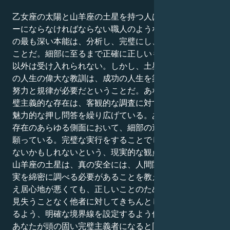
乙女座の太陽と山羊座の土星を持つ人は、企業のリーダ
ーにならなければならない職人のようなものだ。あなた
の最も深い本能は、分析し、完璧にし、秩序を作り出す
ことだ。細部に至るまで正確に正しいものはなく、それ
以外は受け入れられない。しかし、土星が伝えるあなた
の人生の偉大な教訓は、成功の人生を築き上げるには、
努力と規律が必要だということだ。あなたの几帳面で完
璧主義的な存在は、客観的な調査に対する深い欲求と、
魅力的な押し問答を繰り広げている。あなたの太陽は、
存在のあらゆる側面において、細部の達人でありたいと
願っている。完璧な実行をすることでしか勝利を得られ
ないかもしれないという、現実的な観点から。しかし、
山羊座の土星は、真の安全には、人間関係に隠された真
実を綿密に調べる必要があることを教えてくれる。たと
え居心地が悪くても、正しいことのために戦い、自分を
見失うことなく他者に対してきちんとした態度でいられ
るよう、明確な境界線を設定するよう促しているのだ。
あなたが頭の固い完璧主義者になると同時に、正義を断