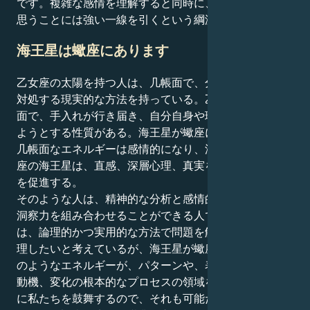
です。複雑な感情を理解すると同時に、自分が正しいと
思うことには強い一線を引くという綱渡りも可能だ。
海王星は蠍座にあります
乙女座の太陽を持つ人は、几帳面で、分析的で、人生に
対処する現実的な方法を持っている。乙女座の人は几帳
面で、手入れが行き届き、自分自身や環境をより良くし
ようとする性質がある。海王星が蠍座にあるとき、この
几帳面なエネルギーは感情的になり、深く変容する。蠍
座の海王星は、直感、深層心理、真実を深く秘めた魔術
を促進する。
そのような人は、精神的な分析と感情的な知覚や繊細な
洞察力を組み合わせることができる人である。乙女座
は、論理的かつ実用的な方法で問題を解決し、人生を整
理したいと考えているが、海王星が蠍座にある間は、そ
のようなエネルギーが、パターンや、表面下に隠された
動機、変化の根本的なプロセスの領域を掘り下げる方向
に私たちを鼓舞するので、それも可能だろう。このよう