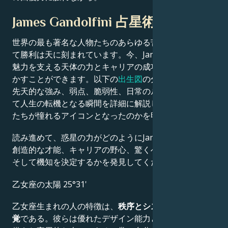
James Gandolfini 占星術的肖像画
世界の最も著名な人物たちのあらゆる苦闘、挑戦、そし
て勝利は天に刻まれています。今、James Gandolfiniの
魅力を支える天体の力とキャリアの成功の秘密を解き明
かすことができます。以下の
出生図
の分析では、彼らの
先天的な強み、弱点、脆弱性、日常のルーティン、そし
て人生の転機となる瞬間を詳細に解説し、なぜ彼らが私
たちが憧れるアイコンとなったのかを明らかにします。
読み進めて、惑星の力がどのようにJames Gandolfiniの
創造的な才能、キャリアの野心、驚くべき成果、知恵、
そして機知を決定するかを発見してください。
乙女座の太陽 25°31'
乙女座生まれの人の特徴は、
秩序とシステムに対する感
覚
である。彼らは優れたデザイン能力と手先の器用さを