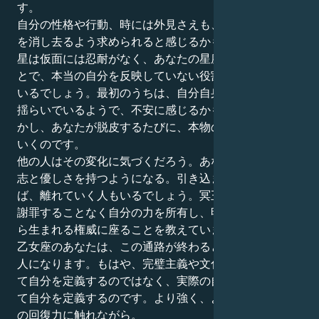
す。
自分の性格や行動、時には外見さえも、これまでの面影
を消し去るよう求められると感じるかもしれない。冥王
星は仮面には忍耐がなく、あなたの星座に一緒にいるこ
とで、本当の自分を反映していない役割を捨てるよう強
いるでしょう。最初のうちは、自分自身の感覚の土台が
揺らいでいるようで、不安に感じるかもしれません。し
かし、あなたが脱皮するたびに、本物の自分に近づいて
いくのです。
他の人はその変化に気づくだろう。あなたはある種の意
志と優しさを持つようになる。引き込まれる人もいれ
ば、離れていく人もいるでしょう。冥王星はあなたに、
謝罪することなく自分の力を所有し、明確な自己認識か
ら生まれる権威に座ることを教えています。
乙女座のあなたは、この通路が終わると、生まれたての
人になります。もはや、完璧主義や文化的価値観によっ
て自分を定義するのではなく、実際の自分の深さによっ
て自分を定義するのです。より強く、より大胆に、自分
の回復力に触れながら。