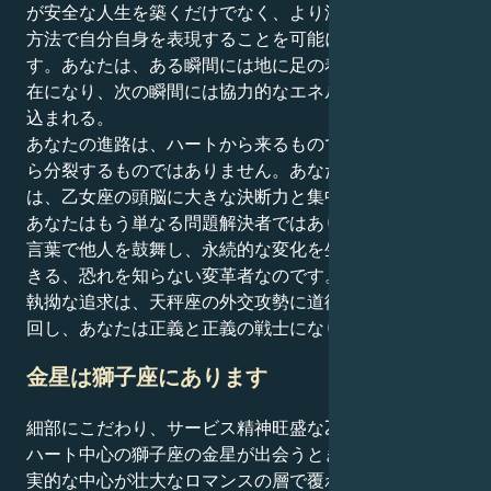
が安全な人生を築くだけでなく、より深く、より慎重な
方法で自分自身を表現することを可能にしてくれるので
す。あなたは、ある瞬間には地に足の着いた忍耐強い存
在になり、次の瞬間には協力的なエネルギーの渦に巻き
込まれる。
あなたの進路は、ハートから来るものであり、ハートか
ら分裂するものではありません。あなたの天秤座の知性
は、乙女座の頭脳に大きな決断力と集中力を与えます。
あなたはもう単なる問題解決者ではありません。自分の
言葉で他人を鼓舞し、永続的な変化を生み出すことがで
きる、恐れを知らない変革者なのです。あなたの忍耐と
執拗な追求は、天秤座の外交攻勢に道徳的なコンパスを
回し、あなたは正義と正義の戦士になります。
金星は獅子座にあります
細部にこだわり、サービス精神旺盛な乙女座の太陽と、
ハート中心の獅子座の金星が出会うとき。あなたは、現
実的な中心が壮大なロマンスの層で覆われている人で