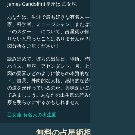
James Gandolfini 星座は 乙女座.
Français
あなたは、生涯で最も好きな有名人——政治家、発明
家、科学者、ミュージシャン、または魅力的なハリウッ
ドのスター——について、占星術が何を語っているか知
Português
りたいと思ったことはありませんか？以下の詳細な出生
図分析をご覧ください！
العربية
読み進めて、彼らの出生日、場所、時間、惑星の位置、
ハウス、星座、アセンダント、月、上昇星座など、出生
図の要素がどのように彼らの本質的なアイデンティテ
日本語
ィ、自我、外向的な人格、感情的な苦悩、そして成功へ
の道を形作っているのか、興味深い占星術的解釈を探っ
てみましょう。あなたの出生図の読み解きも、同様の洞
察を明らかにするかもしれません！
乙女座 有名人の出生図
無料の占星術相談