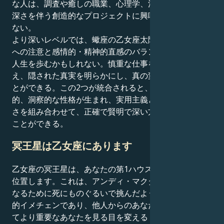
な人は、調査や癒しの職業、心理学、注意力、正確さ、
深さを伴う創造的なプロジェクトに興味があるかもしれ
ない。
より深いレベルでは、蠍座の乙女座太陽海王星は、細部
への注意と感情的・精神的直感のバランスを取りながら
人生を歩むかもしれない。慎重な仕事を深い変容に変
え、隠された真実を明らかにし、真の変化をもたらすこ
とができる。この2つが統合されると、共感的、直感
的、洞察的な性格が生まれ、実用主義と直感と感情の深
さを組み合わせて、正確で賢明で深い方法で人生を歩む
ことができる。
冥王星は乙女座にあります
乙女座の冥王星は、あなたの第1ハウスである乙女座に
位置します。これは、アンディ・マクダウェルが美しく
なるために死にものぐるいで挑んだような、完全な個人
的イメチェンであり、他人からのあなたを見る目、そし
てより重要なあなたを見る目を変えるトランジットで