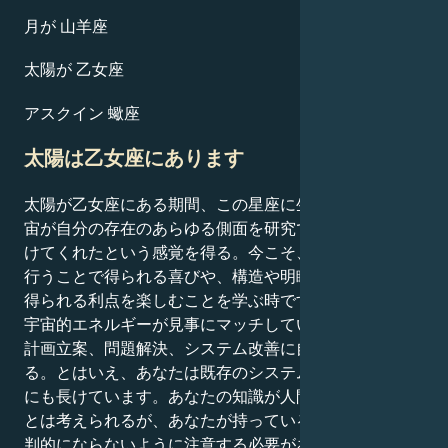
月が 山羊座
太陽が 乙女座
アスクイン 蠍座
太陽は乙女座にあります
太陽が乙女座にある期間、この星座に生まれた人は、宇
宙が自分の存在のあらゆる側面を研究できる虫眼鏡を授
けてくれたという感覚を得る。今こそ、物事をきちんと
行うことで得られる喜びや、構造や明瞭さを持つことで
得られる利点を楽しむことを学ぶ時です。分析的思考と
宇宙的エネルギーが見事にマッチしている今、あなたは
計画立案、問題解決、システム改善に自然に長けてい
る。とはいえ、あなたは既存のシステムを改良すること
にも長けています。あなたの知識が人間関係に役立つこ
とは考えられるが、あなたが持っている人脈に過度に批
判的にならないように注意する必要がある。日課や生活