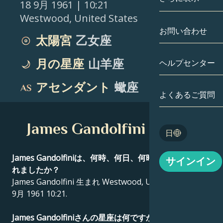
18 9月 1961
| 10:21
Westwood
,
United States
双子座
日付別
相性
お問い合わせ
太陽宮
乙女座
蟹座
アストロカー
月の学問
月の星座
山羊座
ヘルプセンター
獅子座
タロット
アセンダント
蠍座
乙女座
よくあるご質問
エンジェルナ
天秤座
James Gandolfini 出生図
Blog
日
蠍座
English
James Gandolfiniは、何時、何日、何時に、どこで生ま
サインイン
射手座
れましたか？
James Gandolfini 生まれ Westwood, United States 18
Español
9月 1961 10:21.
Deutsch
James Gandolfiniさんの星座は何ですか？