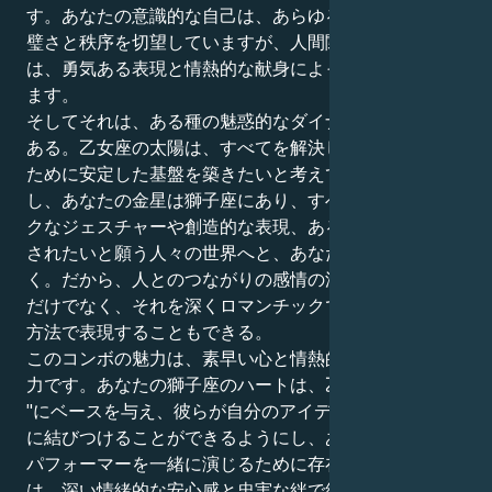
す。あなたの意識的な自己は、あらゆる物事において完
璧さと秩序を切望していますが、人間関係の秘密の世界
は、勇気ある表現と情熱的な献身によって成り立ってい
ます。
そしてそれは、ある種の魅惑的なダイナミズムの中心に
ある。乙女座の太陽は、すべてを解決し、パートナーの
ために安定した基盤を築きたいと考えています。しか
し、あなたの金星は獅子座にあり、すべてをドラマチッ
クなジェスチャーや創造的な表現、あるいはあなたに愛
されたいと願う人々の世界へと、あなたを引っ張ってい
く。だから、人とのつながりの感情の深さを経験できる
だけでなく、それを深くロマンチックで忠実で肉体的な
方法で表現することもできる。
このコンボの魅力は、素早い心と情熱的な心で愛する能
力です。あなたの獅子座のハートは、乙女座の "もしも
"にベースを与え、彼らが自分のアイデアを地上の真実
に結びつけることができるようにし、あなたは古典的な
パフォーマーを一緒に演じるために存在します。あなた
は、深い情緒的な安心感と忠実な絆で結ばれた、堅実で