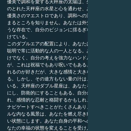
優美で調和を愛する天秤座の太陽は、外交的でバランス
のとれた天秤座の水星と心を通わせ、あなたは社交的な
優美さのマエストロであり、調和への渇望は本当にとど
まるところを知りません。あなたは外交の深い井戸のよ
うな存在で、自分のビジョンに揺るぎない信念を持ち続
けている。
このダブルエアの配置により、あなたは星座全体で最も
聡明で常に活動的な人の一人となる。あなたは考えるだ
けでなく、自分の考えを強力なハンドルで行動に移す
が、これは祝福でもあり呪いでもある。あなたは注目さ
れるのが好きだが、大きな感情と大きな心を持ってい
る。しかし、その途方もない量の汁は、問題をも表して
いる。天秤座のダブル星座は、あなたを非常に優柔不断
にし、防衛的にすることもある。自分の感情に圧倒さ
れ、感情的な忍耐と格闘するかもしれません。世界には
ナビゲートすべきことがたくさんあり、あなたのパワフ
ルな内なる風景は、あなたを燃え尽き症候群に陥れやす
い状態にします。あなた自身の平和への道は、感情があ
なたの幸福の状態を変えることを受け入れることです。