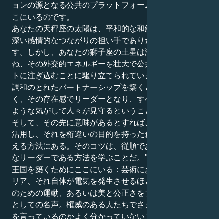
ョンの源となる公共のプラットフォームを築くためにこ
こにいるのです。
あなたの天秤座の太陽は、平和的な和解者であり、美と
深い感情的なつながりの担い手でありたいと願っていま
す。しかし、あなたの獅子座の土星は演劇的な野心を重
ね、その外交的エネルギーを壮大で公共的なプロジェク
トに注ぎ込むことに駆り立てられています。それは単に
調和のとれたパートナーシップを築くということではな
く、その存在感でリーダーとなり、すべてが公平になる
ような気がして人々が見守るということです。
そして、その先に意味があるとすれば、社会的な恩寵を
活用し、それを桁違いの目的を持った創造的な行動に変
える方法にある。そのコツは、従順であると同時に勇敢
なリーダーである方法を学ぶことだ。"あなたは自分の
王国を築くためにここにいる：芸術における壮大なキャ
リア、それ自体が電気を発生させるほど強大な社会正義
のための運動、あるいは美と公正さをブランドとする人
としての名声。権威のある人たちでさえ、自分たちが何
を言っているのかよく分かっていないことを知る。本当