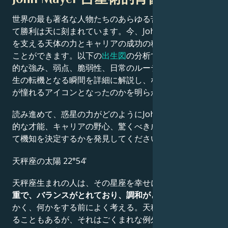
世界の最も著名な人物たちのあらゆる苦闘、挑戦、そし
て勝利は天に刻まれています。今、John Mayerの魅力
を支える天体の力とキャリアの成功の秘密を解き明かす
ことができます。以下の
出生図
の分析では、彼らの先天
的な強み、弱点、脆弱性、日常のルーティン、そして人
生の転機となる瞬間を詳細に解説し、なぜ彼らが私たち
が憧れるアイコンとなったのかを明らかにします。
読み進めて、惑星の力がどのようにJohn Mayerの創造
的な才能、キャリアの野心、驚くべき成果、知恵、そし
て機知を決定するかを発見してください。
天秤座の太陽 22°54'
天秤座生まれの人は、その星座を幸せにするためか、
慎
重で、バランスがとれており、調和がとれている
。とに
かく、何かをする前によく考える。天秤座に熱血漢がい
ることもあるが、それはごくまれな例外である。これら