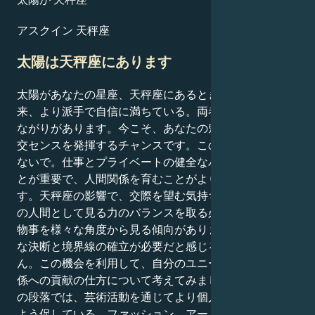
アスクイン 天秤座
太陽は天秤座にあります
太陽があなたの星座、天秤座にあるとき、あなたは本
来、より派手で自信に満ちている。両者には何らかのつ
ながりがあります。今こそ、あなたの魅力、外交術、社
交センスを発揮するチャンスです。このチャンスを逃さ
ないで。仕事とプライベートの健全なバランスを保つこ
とが重要で、人間関係を育むことがより重要視されま
す。天秤座の影響で、交際を望む気持ちと、自分を一人
の人間として見る力のバランスを取る必要があります。
物事を様々な角度から見る傾向がありますが、より慎重
な決断と境界線の確立が必要だと感じるかもしれませ
ん。この機会を利用して、自分のユニークさや、人間関
係への貢献の仕方について考えてみましょう。さらにこ
の段落では、芸術活動を通じてより個人的な表現をする
よう促している。ファッション、アート、コミュニケー