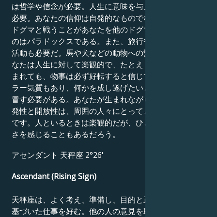
は哲学や信念が必要。人生に意味を与える目標や使命が
必要。あなたの信仰は自発的なものでなければならず、
ドグマと戦うことがあなたを他のドグマへと導くという
のはパラドックスである。また、旅行やスポーツなど、
活動も必要だ。馬や犬などの動物への愛情も重要だ。あ
なたは人生に対して楽観的で、たとえトラブルに巻き込
まれても、物事は必ず好転すると信じている。ギャンブ
ラー気質もあり、何かを成し遂げたいときにはリスクを
冒す必要がある。あなたが生まれながらに持っている自
発性と開放性は、周囲の人々にとってとても新鮮なもの
です。人といるときは楽観的だが、ひとりになると虚し
さを感じることもあるだろう。
アセンダント 天秤座 2°26'
Ascendant (Rising Sign)
天秤座は、よく考え、準備し、目的と正しい状況判断に
基づいた仕事を好む。他の人の意見を取り入れようとす