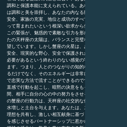
調和と保護本能に支えられている。あなたの外側の自己
は調和と美を崇拝し、あなたの内なる動機は、感情的な
安全、家族の充実、地位と成功のすべての報酬で巣に戻
って育まれたいという根深い欲求から生じています。
この緊張が、魅惑的で素敵な引力を形成している。あな
たの天秤座の太陽は、バランスと完璧なパートナーを切
望しています。しかし蟹座の火星は、あなたを感情的な
安全、現実的な野心、安全で保護された生活を構築する
必要があるという終わりのない感覚の宇宙へと引き込み
ます。つまり、人とのつながりの知的な深さを感じ取れ
るだけでなく、そのエネルギーは非常に安定し、保護的
で忠実な方法で流すことができるのです。
直感で行動を起こし、暗黙の決意をもってフォローする
間、相手に自分の心の中の努力をさせるのです。あなた
の蟹座の行動力は、天秤座の社交的な優美さに、大きな
水増しと土台を与えます。あなたは、スピリチュアルな
理想を共有し、激しい相互献身に基づく、広がりと希望
を感じさせるパートナーシップに惹かれます。あなたの