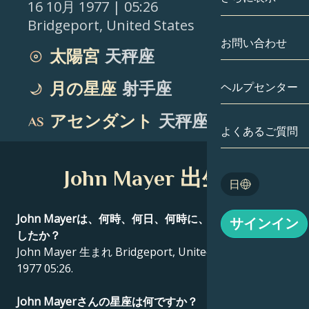
16 10月 1977
| 05:26
Bridgeport
,
United States
双子座
日付別
相性
お問い合わせ
太陽宮
天秤座
蟹座
アストロカー
月の学問
月の星座
射手座
ヘルプセンター
獅子座
タロット
アセンダント
天秤座
乙女座
よくあるご質問
エンジェルナ
天秤座
John Mayer 出生図
Blog
日
蠍座
English
John Mayerは、何時、何日、何時に、どこで生まれま
サインイン
射手座
したか？
John Mayer 生まれ Bridgeport, United States 16 10月
Español
1977 05:26.
Deutsch
John Mayerさんの星座は何ですか？