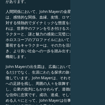
があります。
人間関係において、John Mayerの金星と火星の出生図
は、感情的な関係、血縁、友情、ロマンチックな関係に
対する情熱的でダイナミックな態度を示しています。こ
れは、世界中のファンを引き付けるスクリーン上のキャ
ラクターと、謎と魅力の感覚に完璧に合致しています。
ホロスコープのプロファイルにおいて、深い人間関係を
重視するキャラクターは、その力を活用して他者を導
き、より良い社会への一歩を踏み出すための手段として
機能します。
John Mayerの出生図は、広義において、単に有名であ
るだけでなく、生涯にわたる探求の旅を続ける人間を象
徴しています。John Mayerは、それぞれの状況を世界
への足跡を残し、周囲の人々を鼓舞する手段として活用
し、公衆の批判にもかかわらず、道徳的な信念と宗教的
な信仰に忠実です。成功、達成、そして人生の意味を求
める人々にとって、John Mayerは仕事、成功、社会活