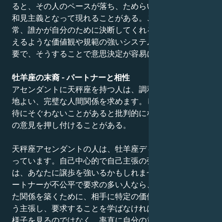
ると、その人のペースが落ち、ためらいや優柔不断、日
和見主義となって現れることがある。このような人は通
常、誰かが自分のために決断してくれることを好む。従
えるような価値観や規範の強いシステムを作ることが重
要で、そうすることで意思決定が容易になるからだ。
牡羊座の末裔 - パートナーと相性
アセンダントに天秤座を持つ人は、調和がとれていて心
地よい、完璧な人間関係を求めます。しかし、自分の期
待にそぐわないことがあると批判的になり、相手に自分
の意見を押し付けることがある。
天秤座アセンダントの人は、牡羊座ディセンダントを持
っています。自己中心的で自己主張の強いパートナー
は、あなたに譲歩を強いるかもしれません。しかし、パ
ートナーが不公平で要求の多い人なら、バランスの取れ
た関係を築くために、相手に特定の価値観を尊重するよ
う主張し、要求することを学ばなければならない。常に
様子を見るのではなく、率直に自分の意見を述べ、対立