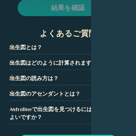
結果を確認
よくあるご質問
出生図とは？
出生図は、ネイタルチャートとも呼ばれ、技術的には、あ
出生図はどのように計算されますか？
なたが生まれた瞬間の空のスナップショットです。星座、
惑星、ハウスを表すいくつかの記号で構成されています。
出生図は、あなたが生まれた正確な時間、日付、場所に基
出生図の読み方は？
これらの記号の組み合わせは、あなたの性格と人生の道に
づいて計算されます。出生図の精度を確保するために、時
ついて多くを語っています。
間は可能な限り正確である必要があります。
出生図を読むことは最初は気が遠くなるように思えるかも
出生図のアセンダントとは？
しれませんが、いくつかの簡単な要素に分解できます。惑
星、星座、ハウスはすべて、出生図の中で特定の意味を持
アセンダント、つまり上昇宮は、あなたが生まれたときに
Astrolineで出生図を見つけるにはどうすれば
っており、Astrolineでは、各要素の詳細な解釈を見つける
東の地平線上に昇っていた星座です。あなたの出生図で
よいですか？
ことができます。
は、アセンダントはあなたの人生に対する態度と、あなた
が他の人にどのように自分自身を表現するかを表していま
Astrolineアプリで、生年月日を入力してプロフィールを作
す。