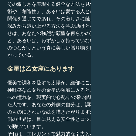
その激しさを表現する健全な方法を見つけることが、芸
術や「創造性」、あるいは愛する人との深く信頼できる
関係を通じてであれ、その激しさに蝕まれることなく、
深みから這い上がる方法を学ぶ助けとなる。あなたの幸
せは、あなたの強烈な願望を何らかの形で解放するこ
と、あるいは、わずかしか持っていない、癒しと他者と
のつながりという真に美しい贈り物を応用することにか
かっている。
金星は乙女座にあります
優美で調和を愛する太陽が、細部にこだわるサービス精
神旺盛な乙女座の金星の領域に入るとき、あなたは均衡
への憧れを、現実的で心配りの深い鉱脈によって彩られ
た人です。あなたの外側の自分は、調和を求め、すべて
のものにきれいな絵を描きたがりますが、人間関係の内
側の世界は、目に見える安全性とコツコツとした安心感
で動いています。
それは、エレガントで魅力的な引力となるダイナミック