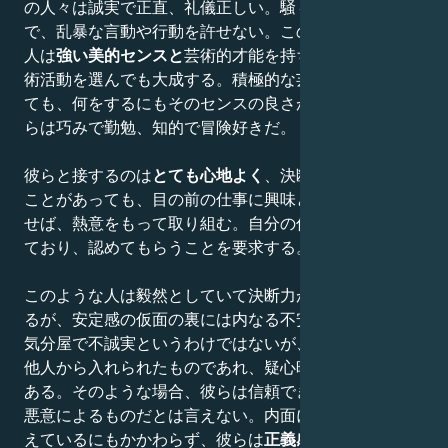
の人々は誠実で正直、礼儀正しい。騒々しく、無作法
で、乱暴な言動や行動を許せない。この星座に生まれた
人は
強い美的センスと
芸術的才能を持ち、どのような芸
術活動を選んでも大成する。積極的な芸術家にならなく
ても、何をするにもそのセンスの良さが発揮される。彼
らは巧みで勤勉、知的で冒険好きだ。
彼らと接するのは
とても心地よく
、決断に時間がかかる
ことがあっても、目の前の仕事に興味とやりがいを見出
せば、熱意をもって取り組む。自分の仕事の価値を知っ
ており、認めてもらうことを要求する。
このような人は毅然としていて決断力があるように見え
るが、安定感の仮面の裏には内なる不安を隠している。
気分屋で不誠実というわけではないが、自分自身であれ
他人から入れられたものであれ、疑心暗鬼に陥ることが
ある。そのような場合、彼らは信頼できないが、それが
悪意によるものだとは言えない。内面に不安や混乱を抱
えているにもかかわらず、彼らは
正義感が
強く、この点