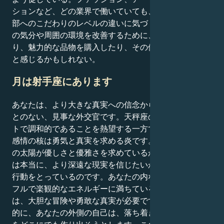
ションなど、どの業界で働いていても、自分の外見や細
部へのこだわりのレベルの違いに気づくはずです。自分
の気分や周囲の環境を改善するために、家を改築した
り、魅力的な品物を購入したり、その他の行動が必要だ
と感じるかもしれない。
月は射手座にあります
あなたは、より大きな真実への信念から決して揺らぐこ
とのない、見事な外交官です。天秤座の太陽がエレガン
トで調和的であることを熱望する一方で、射手座の月の
感情の核は勇気と真実を求める炎です。これは、天秤座
の太陽が優しさと優雅さを求めているからです。あなた
は本当に、より深遠な現実を信じたいから、このような
行動をとっているのです。あなたの内なる宇宙は、パワ
フルで楽観的なエネルギーに満ちている。安心するに
は、大胆な冒険や勇敢な真実が必要です。これとは対照
的に、あなたの外側の自己は、落ち着き、美しさ、平和