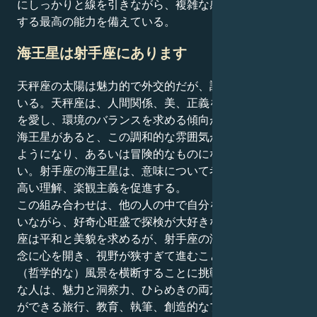
にしっかりと線を引きながら、複雑な感情的地形に対処
する最高の能力を備えている。
海王星は射手座にあります
天秤座の太陽は魅力的で外交的だが、調和も深く求めて
いる。天秤座は、人間関係、美、正義を通じたつながり
を愛し、環境のバランスを求める傾向がある。射手座に
海王星があると、この調和的な雰囲気が先見の明を持つ
ようになり、あるいは冒険的なものになるかもしれな
い。射手座の海王星は、意味について考えること、より
高い理解、楽観主義を促進する。
この組み合わせは、他の人の中で自分を貫く術を心得て
いながら、好奇心旺盛で探検が大好きな人になる。天秤
座は平和と美貌を求めるが、射手座の海王星は新しい概
念に心を開き、視野が狭すぎて進むことができなかった
（哲学的な）風景を横断することに挑戦する。このよう
な人は、魅力と洞察力、ひらめきの両方をもたらすこと
ができる旅行、教育、執筆、創造的なプロジェクトにも