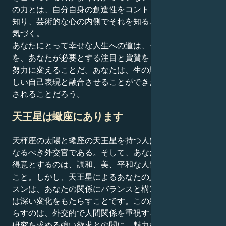
の力とは、自分自身の創造性をコントロールする方法を
知り、芸術的な心の内側でそれを知ることにあることに
気づく。
あなたにとって幸せな人生への道は、その魅力的な精神
を、あなたが必要とする注目と賞賛をもたらす創造的な
努力に変えることだ。あなたは、生の思いやりを規律正
しい自己表現と融合させることができた人物として記憶
されることだろう。
天王星は蠍座にあります
天秤座の太陽と蠍座の天王星を持つ人は、調査革命家に
なるべき外交官である。そして、あなたが最も本能的に
得意とするのは、調和、美、平和な人間関係を作り出す
こと。しかし、天王星によるあなたの人生の偉大なレッ
スンは、あなたの関係にバランスと構造、および/また
は深い変化をもたらすことです。この組み合わせがもた
らすのは、外交的で人間関係を重視する自分と、公平な
研究を求める強い欲求との間に、魅力的な綱引きを生み