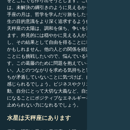
をどこにでも作り出そうとします。このダイナミックさ
は、未解決の綱引きのように見えるかもしれません。射
手座の月は、哲学を学んだり旅をしたりすることで、人
生の目的意識をより深く追求するよう促します。逆に、
天秤座の太陽は、調和を保ち、争いを避けるように促し
ます。外見的には穏やかに見える人が、個人的に成長
し、その結果として自由を得ることに非常に熱心になる
かもしれません。他の人との関係を続けながら、新しい
ことにも挑戦したいので、悩んでいる可能性がありま
す。この葛藤のために問題を抱えているのかもしれな
い。人とのつながりを求める気持ちと冒険を求める気持
ちが矛盾していないことに気づけば、自分自身に平穏を
感じられるでしょう。ビジネスやクリエイティブな活
動、自分にとって大切な大義など、自分にとってプラス
になることにポジティブなエネルギーを注げば、変化を
止められない力になれるでしょう。
水星は天秤座にあります