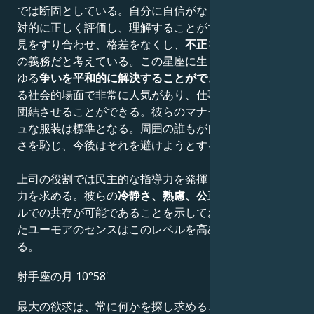
では断固としている。自分に自信がなくても、他人を絶
対的に正しく評価し、理解することができる。異なる意
見をすり合わせ、格差をなくし、
不正を防ぐ
ことが自分
の義務だと考えている。この星座に生まれた人は、あら
ゆる
争いを平和的に解決することができる
ため、あらゆ
る社会的場面で非常に人気があり、仕事や遊びで人々を
団結させることができる。彼らのマナーやスタイリッシ
ュな服装は標準となる。周囲の誰もが自分の欠点や不潔
さを恥じ、今後はそれを避けようとするだろう。
上司の役割では民主的な指導力を発揮し、従属よりも協
力を求める。彼らの
冷静さ、熟慮、公正
さは、高いレベ
ルでの共存が可能であることを示しており、一風変わっ
たユーモアのセンスはこのレベルを高めるスパイスとな
る。
射手座の月 10°58'
最大の欲求は、常に何かを探し求めること。安心するに