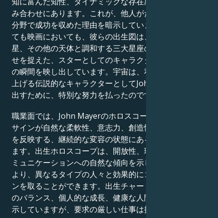
知に富んだ知性、ダイナミックな存在感を示す天体の組
み合わせにあります。これが、他人がただ夢見るだけの
分野で成功を収めた理由を暗示しています。人生におい
ても映画においても、彼らの出生図は、水星、金星、火
星、その他の天体と調和する三大星座の完璧な組み合わ
せを捉えた、スターとしてのキャラクターを形作る究極
の瞬間を映し出しています。宇宙は、私たちが思わず見
上げる伝説的なキャラクターとしてJohn Mayerを生み
出すために、特別な努力を払ったのです。
職業面では、John Mayerのホロスコープは、占星術の
サインが自然な柔軟性、意志力、創造性、そして忍耐力
を反映する、継続的な変容の状態にある人間を描いてい
ます。出生ホロスコープは、開放性、理解力、そしてコ
ミュニケーションへの自然な傾向を示しており、これに
より、異なるタイプの人々と効果的にコミュニケーショ
ンを取ることができます。出生チャートは、仕事とケア
のバランス、個人的な成長、健康な人間関係への献身を
示していますが、要求の厳しい仕事は挑戦となる可能性