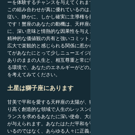
ーを体験するチャンスを与えてくれます。
この組み合わせが真に優れているのは、あなたが直感に
従い、静かに、しかし確実に主導権を握る人であること
です！蟹座のあなたの動機は、天秤座の社交的な態度
に、深い意味と情熱的な因果性を与えます。あなたは、
精神的な価値観の共有と強いコミットメントに基づく、
広大で楽観的と感じられる関係に惹かれます。このすべ
てがあなたにとって少しニューエイジ的だと感じたら、
ありのままの人生と、相互尊重と常に学ぶべきことがあ
る環境で、あなたのエネルギーがどのように繁栄するか
を考えてみてください。
土星は獅子座にあります
甘美で平和を愛する天秤座の太陽が、獅子座の土星の誇
り高く創造的な領域で人生のレッスンに出会うとき、バ
ランスを求めるあなたに深い使命、大義、遺産への願望
が与えられます。あなたはただ平和を守るためにここに
いるのではなく、あらゆる人々に正義とインスピレーシ