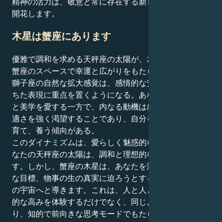
精神の活力は、敬意と常に存在する新しさの環境の中で
開花します。
木星は蟹座にあります
優雅で調和を求める天秤座の太陽が、木星に支配された
蟹座のスペースで幸運と広がりをもたらすとき、牡羊座
獅子座の自然な拡大感覚は、感情的な安心感と自信に満
ちた表現に重点を置くようになる。あなたの個性は調和
と美学を愛する一方で、内なる動機は感情的な安心と快
適さを強く渇望することであり、自分を拡大するものを
育て、養う傾向がある。
このダイナミズムは、愛らしく魅惑的な引力となる。あ
なたの天秤座の太陽は、調和と理想的な伴侶を求めま
す。しかし、蟹座の木星は、あなたを深い情熱、変革的
な目標、物事の生の真実に迫ろうとする絶え間ない努力
の宇宙へと導きます。これは、人と人とのつながりの知
的な高みを体験するだけでなく、同じように適応力があ
り、知的で前向きな思考モードでもたらされるエネルギ