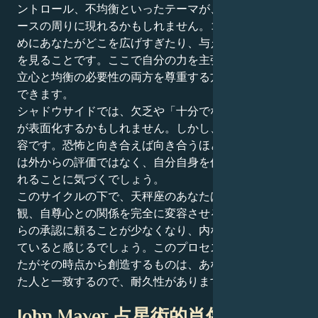
ントロール、不均衡といったテーマが、お金や共同リソ
ースの周りに現れるかもしれません。コツは、平和のた
めにあなたがどこを広げすぎたり、与えすぎたりしたか
を見ることです。ここで自分の力を主張することで、独
立心と均衡の必要性の両方を尊重する方法を学ぶことが
できます。
シャドウサイドでは、欠乏や「十分でない」という恐れ
が表面化するかもしれません。しかし、冥王星の薬は変
容です。恐怖と向き合えば向き合うほど、本当の豊かさ
は外からの評価ではなく、自分自身を信じることで得ら
れることに気づくでしょう。
このサイクルの下で、天秤座のあなたは、お金、価値
観、自尊心との関係を完全に変容させるでしょう。外か
らの承認に頼ることが少なくなり、内なる強さに根ざし
ていると感じるでしょう。このプロセスを通して、あな
たがその時点から創造するものは、あなたが本当になっ
た人と一致するので、耐久性があります。
John Mayer 占星術的肖像画