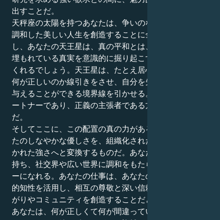
出すことだ。
天秤座の太陽を持つあなたは、争いのない、できるだけ
調和した美しい人生を創造することに全力を注ぐ。しか
し、あなたの天王星は、真の平和とは、人間関係の中に
埋もれている真実を意識的に掘り起こすことだと教えて
くれるでしょう。天王星は、たとえ居心地が悪くても、
何が正しいのか線引きをさせ、自分を失うのではなく、
与えることができる境界線を引かせる。課題は、潔いパ
ートナーであり、正義の主張者である方法を学ぶこと
だ。
そしてここに、この配置の真の力がある。これは、あな
たのしなやかな優しさを、組織化された、善のための開
かれた強さへと変換するものだ。あなたは強い発言力を
持ち、社交界や広い世界に調和をもたらす公的なリーダ
ーになれる。あなたの仕事は、あなたの素晴らしい感情
的知性を活用し、相互の尊敬と深い信頼に基づいたつな
がりやコミュニティを創造することだと私には思える。
あなたは、何が正しくて何が間違っているのか、砂の上