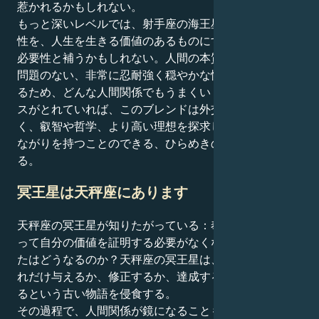
惹かれるかもしれない。
もっと深いレベルでは、射手座の海王星は、調和の必要
性を、人生を生きる価値のあるものにする冒険と教育の
必要性と補うかもしれない。人間の本質を理解するのに
問題のない、非常に忍耐強く穏やかな性格の持ち主であ
るため、どんな人間関係でもうまくいくだろう。バラン
スがとれていれば、このブレンドは外交的で探究心が強
く、叡智や哲学、より高い理想を探求しながら親密なつ
ながりを持つことのできる、ひらめきのある個人を作
る。
冥王星は天秤座にあります
天秤座の冥王星が知りたがっている：奉仕や完璧さによ
って自分の価値を証明する必要がなくなったとき、あな
たはどうなるのか？天秤座の冥王星は、自分の価値はど
れだけ与えるか、修正するか、達成するかによって決ま
るという古い物語を侵食する。
その過程で、人間関係が鏡になることもある。依存、コ