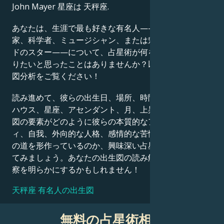
John Mayer 星座は 天秤座.
Français
あなたは、生涯で最も好きな有名人——政治家、発明
家、科学者、ミュージシャン、または魅力的なハリウッ
ドのスター——について、占星術が何を語っているか知
Português
りたいと思ったことはありませんか？以下の詳細な出生
図分析をご覧ください！
العربية
読み進めて、彼らの出生日、場所、時間、惑星の位置、
ハウス、星座、アセンダント、月、上昇星座など、出生
図の要素がどのように彼らの本質的なアイデンティテ
日本語
ィ、自我、外向的な人格、感情的な苦悩、そして成功へ
の道を形作っているのか、興味深い占星術的解釈を探っ
てみましょう。あなたの出生図の読み解きも、同様の洞
察を明らかにするかもしれません！
天秤座 有名人の出生図
無料の占星術相談