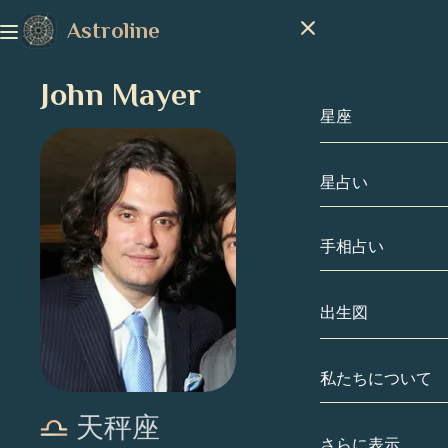
Astroline
John Mayer
星座
星占い
星座
山羊座
手相占い
水瓶座
出生図
魚座
私たちについて
出生図
牡羊座
天秤座
牡牛座
有名人
さらに表示