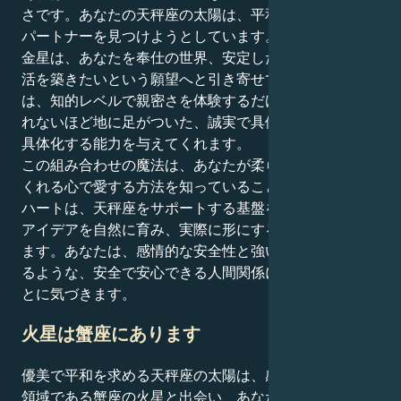
さです。あなたの天秤座の太陽は、平和を保ち、完璧な
パートナーを見つけようとしています。しかし乙女座の
金星は、あなたを奉仕の世界、安定した基盤、快適な生
活を築きたいという願望へと引き寄せています。これ
は、知的レベルで親密さを体験するだけでなく、信じら
れないほど地に足がついた、誠実で具体的な方法で愛を
具体化する能力を与えてくれます。
この組み合わせの魔法は、あなたが柔らかな手と喜んで
くれる心で愛する方法を知っていることです。乙女座の
ハートは、天秤座をサポートする基盤を提供し、相手の
アイデアを自然に育み、実際に形にする能力を吹き込み
ます。あなたは、感情的な安全性と強い忠誠心を体現す
るような、安全で安心できる人間関係に惹かれているこ
とに気づきます。
火星は蟹座にあります
優美で平和を求める天秤座の太陽は、感情的で安らぎの
領域である蟹座の火星と出会い、あなたの動きは知的な