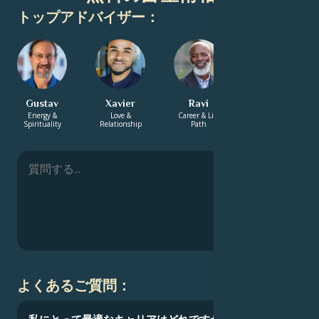
トップアドバイザー：
Gustav
Xavier
Ravi
Aurelia
Energy &
Love &
Career & Life
Energy &
Spirituality
Relationship
Path
Spirituality
よくあるご質問：