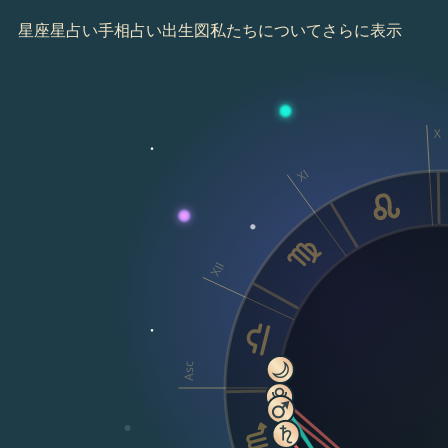
星座
星占い
手相占い
出生図
私たちについて
さらに表示
X
XI
XII
Asc