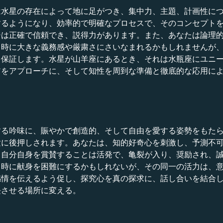
は水星の存在によって地に足がつき、集中力、主題、計画性に
するようになり、効率的で明確なプロセスで、そのコンセプト
ジは正確で信頼でき、説得力があります。また、あなたは論理
、時に大きな義務感や厳粛さにさいなまれるかもしれませんが
を保証します。水星が山羊座にあるとき、それは水瓶座にユニ
アをアプローチに、そして知性を周到な準備と徹底的な応用に
する吟味に、賑やかで創造的、そして自由を愛する姿勢をもた
験に後押しされます。あなたは、知的好奇心を刺激し、予測不
。自分自身を賞賛することは活発で、亀裂が入り、奨励され、
、時に献身を困難にするかもしれないが、その同一の活力は、
感情を伝えるよう促し、探究心を真の探求に、話し合いを結合
長させる場所に変える。