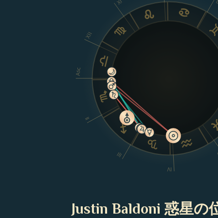
XI
XII
Asc
II
III
IV
Justin Baldoni 惑星