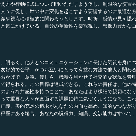
考え方や行動様式について問いただすよう促し、制限的な慣習
を人々に促し、世の中に変化を起こすよう要請するのに最適な
知識や視点に積極的に関わろうとします。時折、感情が見え隠
んと気にかけている。自分の革新性を楽観視し、想像力豊かな
し、明るく、他人とのコミュニケーションに長けた気質を身に
、友好的で公平、かつお互いにとって有益な方法で他人と関わ
のおかげで、意識、優しさ、機転を利かせて社交的な状況を管
とで得られる。この目標は達成できる。これらの責任は、他の
このような共感性を持つことで、あなたはより繊細で親切にな
とって重要な人々が直面する課題に特に気づくようになる。こ
、正義、美的充足の追求があなたの内面を高め、知的なつなが
天秤座にある場合、あなたの説得力、知識、交渉能力はすべて