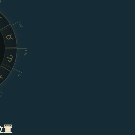
IX
VIII
Dsc
VI
V
の位置