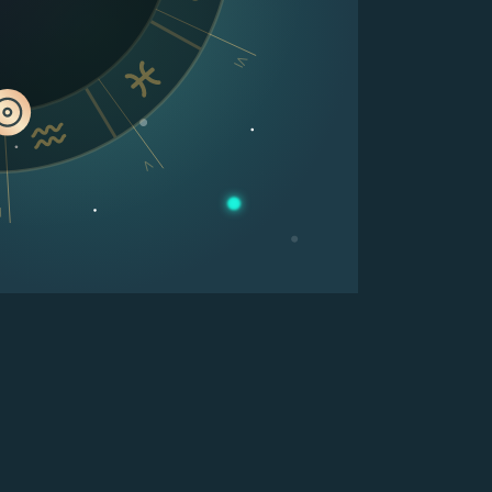
VI
V
V