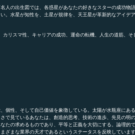
の出生図では、各惑星があなたの好きなスターの成功物語の一端を語
さい。水星が知性を、土星が規律を、天王星が革新的なアイデ
niの才能、カリスマ性、キャリアの成功、運命の転機、人生の道筋
。
覚、個性、そして自己価値を象徴している。太陽が水瓶座にあ
るさで見ているあなたは、創造的思考、技術の進歩、先見の明
あなたの求めるものであり、平等と正義を大切にする。論理的
さまざまな業界の天才であるというステータスを反映していま