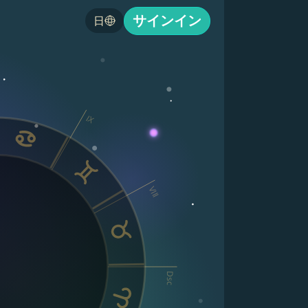
サインイン
日
IX
VIII
Dsc