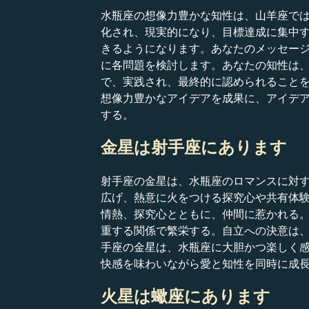
水瓶座の想像力豊かな知性は、山羊座で
化され、現実的になり、目標達成に集中
きるようになります。あなたのメッセー
に各問題を検討します。あなたの知性は
で、実践され、最終的に認められること
想像力豊かなアイデアを成果に、アイデ
する。
金星は射手座にあります
射手座の金星は、水瓶座のロマンスに対
広げ、熱意に火をつける探究心や共有体
情熱、探究心とともに、仲間に惹かれる
重する関係で繁栄する。自立への決意は
手座の金星は、水瓶座に大胆かつ楽しく
快感を味わいながら愛と知性を同時に成
火星は蠍座にあります