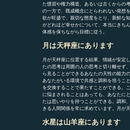
た慣習や権力構造、あるいは古くからの
の一方で、既成概念にとらわれない発想
欲が旺盛で、親切な態度をとり、新鮮な
がどれほど幸せかについて、本当にきち
体感を保ちながら目標に従う。
月は天秤座にあります
月が天秤座に位置する結果、情緒が安定
たの思考は周囲の人の思考と切り離せず
ら見ることができるあなたの天性の能力
あなたがいる環境で共感と調和を培うこ
を交換することで果たすことができる。
に悩まされることはあっても、あなたに
たは思いやりを持つことができる。調和
きる人間関係を常に求めています。月が
水星は山羊座にあります