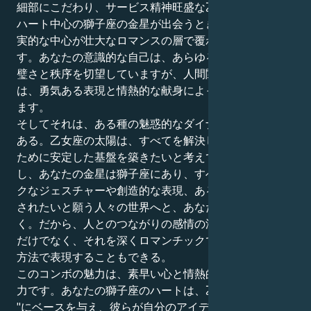
細部にこだわり、サービス精神旺盛な乙女座の太陽と、
ハート中心の獅子座の金星が出会うとき。あなたは、現
実的な中心が壮大なロマンスの層で覆われている人で
す。あなたの意識的な自己は、あらゆる物事において完
璧さと秩序を切望していますが、人間関係の秘密の世界
は、勇気ある表現と情熱的な献身によって成り立ってい
ます。
そしてそれは、ある種の魅惑的なダイナミズムの中心に
ある。乙女座の太陽は、すべてを解決し、パートナーの
ために安定した基盤を築きたいと考えています。しか
し、あなたの金星は獅子座にあり、すべてをドラマチッ
クなジェスチャーや創造的な表現、あるいはあなたに愛
されたいと願う人々の世界へと、あなたを引っ張ってい
く。だから、人とのつながりの感情の深さを経験できる
だけでなく、それを深くロマンチックで忠実で肉体的な
方法で表現することもできる。
このコンボの魅力は、素早い心と情熱的な心で愛する能
力です。あなたの獅子座のハートは、乙女座の "もしも
"にベースを与え、彼らが自分のアイデアを地上の真実