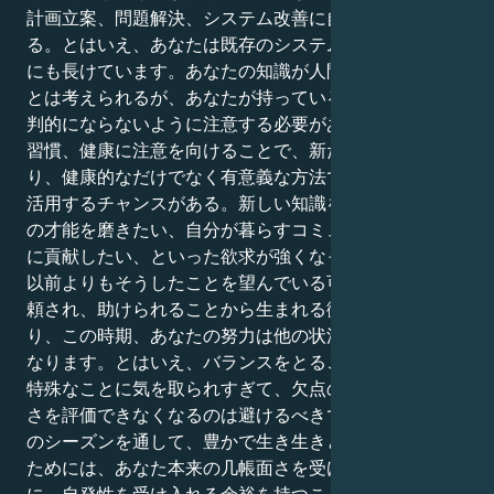
計画立案、問題解決、システム改善に自然に長けてい
る。とはいえ、あなたは既存のシステムを改良すること
にも長けています。あなたの知識が人間関係に役立つこ
とは考えられるが、あなたが持っている人脈に過度に批
判的にならないように注意する必要がある。日課や生活
習慣、健康に注意を向けることで、新たなスタートを切
り、健康的なだけでなく有意義な方法で人生を最大限に
活用するチャンスがある。新しい知識を学びたい、自分
の才能を磨きたい、自分が暮らすコミュニティに積極的
に貢献したい、といった欲求が強くなっているのなら、
以前よりもそうしたことを望んでいる可能性がある。信
頼され、助けられることから生まれる微妙なパワーがあ
り、この時期、あなたの努力は他の状況よりも明らかに
なります。とはいえ、バランスをとることが肝心です。
特殊なことに気を取られすぎて、欠点の内側にある美し
さを評価できなくなるのは避けるべきです。乙女座太陽
のシーズンを通して、豊かで生き生きとしたものにする
ためには、あなた本来の几帳面さを受け入れると同時
に、自発性を受け入れる余裕を持つことです。