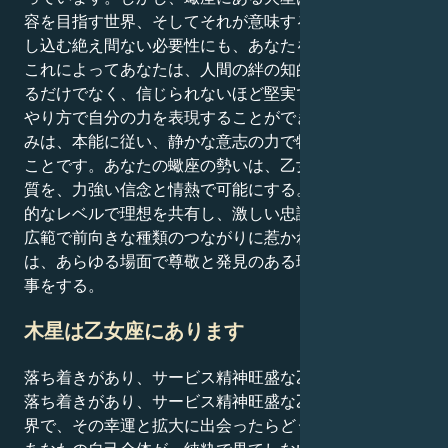
容を目指す世界、そしてそれが意味するものの深みに差
し込む絶え間ない必要性にも、あなたを引き寄せます。
これによってあなたは、人間の絆の知的な深みを感じ取
るだけでなく、信じられないほど堅実で忠実で献身的な
やり方で自分の力を表現することができる。あなたの強
みは、本能に従い、静かな意志の力で物事を実現できる
ことです。あなたの蠍座の勢いは、乙女座の分析的な性
質を、力強い信念と情熱で可能にする。あなたは、精神
的なレベルで理想を共有し、激しい忠誠心に根ざした、
広範で前向きな種類のつながりに惹かれます。あなた
は、あらゆる場面で尊敬と発見のある環境で、最高の仕
事をする。
木星は乙女座にあります
落ち着きがあり、サービス精神旺盛な乙女座の太陽が、
落ち着きがあり、サービス精神旺盛な乙女座の木星の世
界で、その幸運と拡大に出会ったらどうなるだろうか？