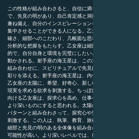
この性格が組み合わさると、自信に満ち、探究心が旺盛
で、先見の明があり、自己肯定感と洞察力豊かな経験を
兼ね備え、自分のインスピレーションを世界に有意義に
集中させることができる人になる。乙女座の太陽は、正
確さ、細部へのこだわり、几帳面な思考、人生に対する
分析的な把握をもたらす。乙女座は細部に集中し、体系
的で、自分自身と環境を完璧にしたいという欲求に突き
動かされる。射手座の海王星は、この主に慎重で有益な
組み合わせに、スピリチュアルで先見的な要素を加えて
彩りを添える。射手座の海王星は、内省的で完璧主義な
乙女座の太陽に、希望、好奇心、新しい視点とより高い
現実を求める欲求を刺激する。ちっぽけなことに注意を
向ける乙女座は、探求心を高め、仕事へのアプローチを
より深いものにすると思われる。太陽の効率を追求する
パターンと組み合わさって、探究心や知的アプローチを
刺激する。この人は、執筆、教育、旅行などを追求し、
細部と先見の明のある全体像を組み合わせることを望む
可能性が高い。より深いレベルでは、射手座の海王星を