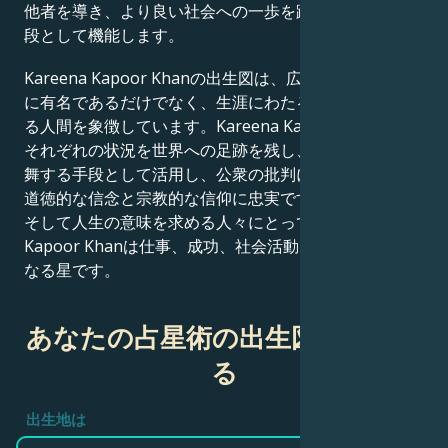
他者を導き、より良い社会への一歩を踏み出すための手
段として機能します。
Kareena Kapoor Khanの出生図は、広義において、単
に有名であるだけでなく、生涯にわたる探求の旅を続け
る人間を象徴しています。Kareena Kapoor Khanは、
それぞれの状況を世界への足跡を残し、周囲の人々を鼓
舞する手段として活用し、公衆の批判にもかかわらず、
道徳的な信念と宗教的な信仰に忠実です。成功、達成、
そして人生の意味を求める人々にとって、Kareena
Kapoor Khanは仕事、成功、社会活動における指針と
なる星です。
あなたの占星術の出生図を作成す
る
出生地は