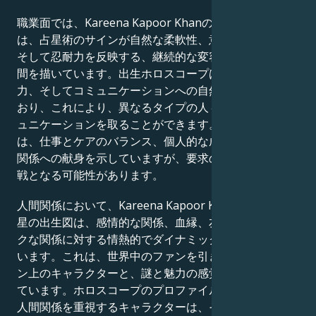
職業面では、Kareena Kapoor Khanのホロスコープ
は、占星術のサインが自然な柔軟性、意志力、創造性、
そして忍耐力を反映する、継続的な変容の状態にある人
間を描いています。出生ホロスコープは、開放性、理解
力、そしてコミュニケーションへの自然な傾向を示して
おり、これにより、異なるタイプの人々と効果的にコミ
ュニケーションを取ることができます。出生チャート
は、仕事とケアのバランス、個人的な成長、健康な人間
関係への献身を示していますが、要求の厳しい仕事は挑
戦となる可能性があります。
人間関係において、Kareena Kapoor Khanの金星と火
星の出生図は、感情的な関係、血縁、友情、ロマンチッ
クな関係に対する情熱的でダイナミックな態度を示して
います。これは、世界中のファンを引き付けるスクリー
ン上のキャラクターと、謎と魅力の感覚に完璧に合致し
ています。ホロスコープのプロファイルにおいて、深い
人間関係を重視するキャラクターは、その力を活用して