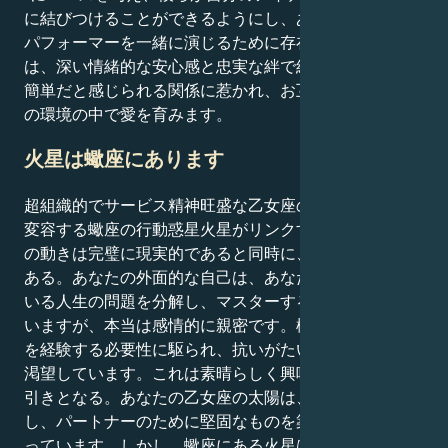
に結びつけることができるようにし、あなたは古典的な
パフォーマーを一緒に演じるために存在します。あなた
は、深い情緒的な安心感と忠実な絆で結ばれた、堅実で
簡単だと感じられる関係に惹かれ、お互いの尊敬と感謝
の環境の中で愛を育みます。
火星は蠍座にあります
超組織的でサービス精神旺盛な乙女座の太陽と、激しく
変容する蠍座の行動惑星火星がリンクするとき、あなた
の動きは完璧に現実的であると同時に、深く感情的でも
ある。あなたの外面的な自己は、あなたの焦点を握って
いる人生の問題を分解し、マスターすることに繁栄して
いますが、本当は感情的に親密です。権力の脆弱な裏側
を経験する必要性に駆られ、抗いがたい強さで親密さを
渇望しています。これは素晴らしく興味をそそる美の綱
引きとなる。あなたの乙女座の太陽は、すべてを修復
し、パートナーのために堅固なものを築き上げたいと思
っています。しかし、蠍座にある火星は、深い情熱、変