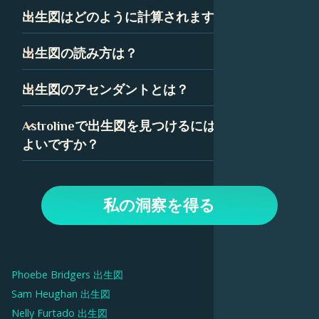
出生図は、ネイタルチャートとも呼ばれ、技術的には、あ
出生図はどのように計算されますか？
なたが生まれた瞬間の空のスナップショットです。星座、
惑星、ハウスを表すいくつかの記号で構成されています。
出生図は、あなたが生まれた正確な時間、日付、場所に基
出生図の読み方は？
これらの記号の組み合わせは、あなたの性格と人生の道に
づいて計算されます。出生図の精度を確保するために、時
ついて多くを語っています。
間は可能な限り正確である必要があります。
出生図を読むことは最初は気が遠くなるように思えるかも
出生図のアセンダントとは？
しれませんが、いくつかの簡単な要素に分解できます。惑
星、星座、ハウスはすべて、出生図の中で特定の意味を持
アセンダント、つまり上昇宮は、あなたが生まれたときに
Astrolineで出生図を見つけるにはどうすれば
っており、Astrolineでは、各要素の詳細な解釈を見つける
東の地平線上に昇っていた星座です。あなたの出生図で
よいですか？
ことができます。
は、アセンダントはあなたの人生に対する態度と、あなた
が他の人にどのように自分自身を表現するかを表していま
Astrolineアプリで、生年月日を入力してプロフィールを作
す。
成します。次に、「出生図」タブに移動して、チャートと
私の洞察を得る
解釈を表示します。上部のオプションを使用して、惑星、
ハウス、毎日の通過など、チャートのさまざまな側面を調
べます。
Phoebe Bridgers
出生図
Sam Heughan
出生図
Nelly Furtado
出生図