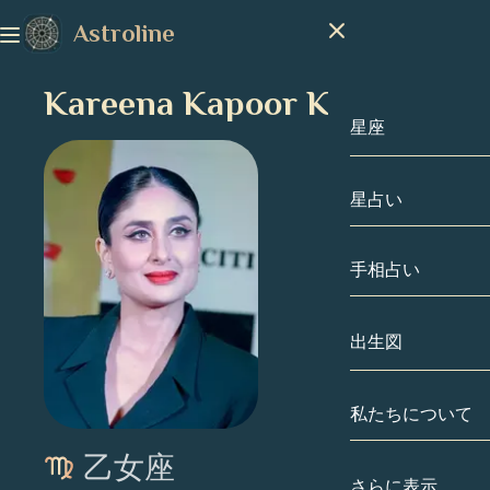
Astroline
Kareena Kapoor Khan
星座
星占い
星座
山羊座
手相占い
水瓶座
出生図
魚座
私たちについて
出生図
牡羊座
乙女座
牡牛座
有名人
さらに表示