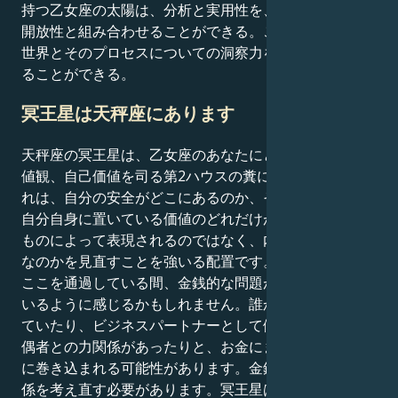
持つ乙女座の太陽は、分析と実用性を、冒険的で知的な
開放性と組み合わせることができる。このような人は、
世界とそのプロセスについての洞察力を知識の源に変え
ることができる。
冥王星は天秤座にあります
天秤座の冥王星は、乙女座のあなたにとって、お金、価
値観、自己価値を司る第2ハウスの糞にあたります。こ
れは、自分の安全がどこにあるのか、そして、あなたが
自分自身に置いている価値のどれだけが、外界から得る
ものによって表現されるのではなく、内面から来るもの
なのかを見直すことを強いる配置です。
ここを通過している間、金銭的な問題がチャージされて
いるように感じるかもしれません。誰かと金銭を共有し
ていたり、ビジネスパートナーとして働いていたり、配
偶者との力関係があったりと、お金にまつわる権力闘争
に巻き込まれる可能性があります。金銭的な成功との関
係を考え直す必要があります。冥王星は、失うために奪