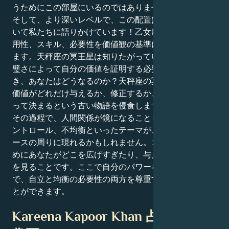
うためにこの部屋にいるのではありません。
そして、より深いレベルで、この配置は価値と価値につ
いて私たちに語りかけています！乙女座のあなたは、有
用性、スキル、必要性を価値観の基準にする傾向があり
ます。天秤座の冥王星は知りたがっています：奉仕や完
璧さによって自分の価値を証明する必要がなくなったと
き、あなたはどうなるのか？天秤座の冥王星は、自分の
価値がどれだけ与えるか、修正するか、達成するかによ
って決まるという古い物語を侵食します。
その過程で、人間関係が鏡になることもある。依存、コ
ントロール、不均衡といったテーマが、お金や共同リソ
ースの周りに現れるかもしれません。コツは、平和のた
めにあなたがどこを広げすぎたり、与えすぎたりしたか
を見ることです。ここで自分のパワーを主張すること
で、自立と均衡の必要性の両方を尊重する方法を学ぶこ
とができます。
Kareena Kapoor Khan 占星術的肖