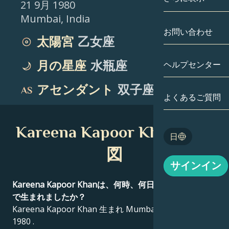
21 9月 1980
Mumbai
,
India
双子座
日付別
相性
お問い合わせ
太陽宮
乙女座
蟹座
アストロカー
月の学問
月の星座
水瓶座
ヘルプセンター
獅子座
タロット
アセンダント
双子座
乙女座
よくあるご質問
エンジェルナ
天秤座
Kareena Kapoor Khan 出生
Blog
日
蠍座
図
English
サインイン
射手座
Kareena Kapoor Khanは、何時、何日、何時に、どこ
Español
で生まれましたか？
Kareena Kapoor Khan 生まれ Mumbai, India 21 9月
1980 .
Deutsch