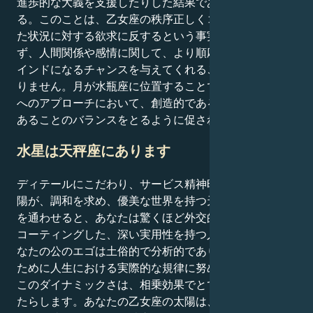
進歩的な大義を支援したりした結果である可能性もあ
る。このことは、乙女座の秩序正しくコントロールされ
た状況に対する欲求に反するという事実にもかかわら
ず、人間関係や感情に関して、より順応的でオープンマ
インドになるチャンスを与えてくれることに変わりはあ
りません。月が水瓶座に位置することで、乙女座は人生
へのアプローチにおいて、創造的であることと現実的で
あることのバランスをとるように促される。
水星は天秤座にあります
ディテールにこだわり、サービス精神旺盛な乙女座の太
陽が、調和を求め、優美な世界を持つ天秤座の水星と心
を通わせると、あなたは驚くほど外交的で協調的な核を
コーティングした、深い実用性を持つ人になります。あ
なたの公のエゴは土俗的で分析的であり、混沌を避ける
ために人生における実際的な規律に努めている。
このダイナミックさは、相乗効果でとても良い効果をも
たらします。あなたの乙女座の太陽は、完璧を好み、分