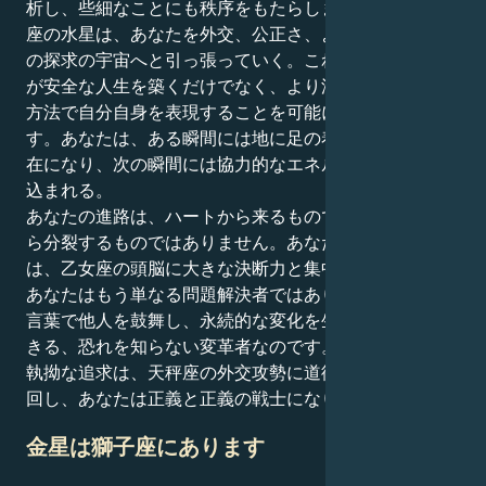
析し、些細なことにも秩序をもたらします。しかし天秤
座の水星は、あなたを外交、公正さ、より物質的な真実
の探求の宇宙へと引っ張っていく。これこそが、あなた
が安全な人生を築くだけでなく、より深く、より慎重な
方法で自分自身を表現することを可能にしてくれるので
す。あなたは、ある瞬間には地に足の着いた忍耐強い存
在になり、次の瞬間には協力的なエネルギーの渦に巻き
込まれる。
あなたの進路は、ハートから来るものであり、ハートか
ら分裂するものではありません。あなたの天秤座の知性
は、乙女座の頭脳に大きな決断力と集中力を与えます。
あなたはもう単なる問題解決者ではありません。自分の
言葉で他人を鼓舞し、永続的な変化を生み出すことがで
きる、恐れを知らない変革者なのです。あなたの忍耐と
執拗な追求は、天秤座の外交攻勢に道徳的なコンパスを
回し、あなたは正義と正義の戦士になります。
金星は獅子座にあります