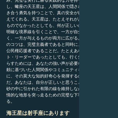
し、蠍座の天王星は、人間関係で隠されていることに向
き合う勇気を持つことで、真の安全が得られることを教
えてくれる。天王星は、たとえそれがあまり気分のいい
ものでなかったとしても、何が正しいのかを直視させ、
明確な境界線を引くことで、一方が自分を失うことな
く、一方が与えるものが両方に広がるようにします。そ
のコツは、完璧主義者であると同時に、地球上で最大の
公民権応援者であることだ。たとえあなたがサイレン
ト・リーダーであったとしても、行く先々で平和をもた
らすためには、あなたの強い声が必要なのだ。尊敬と信
頼に基づいた人間関係やコミュニティを構築するため
に、その莫大な知的好奇心を発揮するのがあなたの仕事
だ。あなたは、自分が正しいと思うことについて、常に
砂の中に引かれた有限の線を維持しながら、激動する感
情的な地形を突っ走るための完璧な下準備ができてい
る。
海王星は射手座にあります