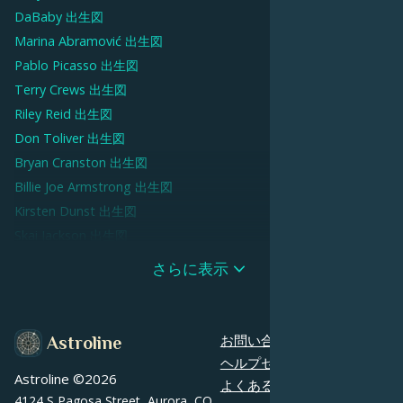
DaBaby
出生図
Marina Abramović
出生図
Pablo Picasso
出生図
Terry Crews
出生図
Riley Reid
出生図
Don Toliver
出生図
Bryan Cranston
出生図
Billie Joe Armstrong
出生図
Kirsten Dunst
出生図
Skai Jackson
出生図
Liz Greene
出生図
さらに表示
Zlatan Ibrahimović
出生図
Thom Yorke
出生図
Dave Chappelle
出生図
お問い合わせ
Astroline
Nessa Barrett
出生図
ヘルプセンター
Astroline ©
2026
Eva Green
出生図
よくあるご質問
4124 S Pagosa Street, Aurora, CO