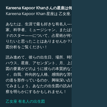
Kareena Kapoor Khanさんの星座は何ですか？
Français
Kareena Kapoor Khan 星座は 乙女座.
あなたは、生涯で最も好きな有名人——政治家、発明
Português
家、科学者、ミュージシャン、または魅力的なハリウッ
ドのスター——について、占星術が何を語っているか知
りたいと思ったことはありませんか？以下の詳細な出生
العربية
図分析をご覧ください！
読み進めて、彼らの出生日、場所、時間、惑星の位置、
日本語
ハウス、星座、アセンダント、月、上昇星座など、出生
図の要素がどのように彼らの本質的なアイデンティテ
ィ、自我、外向的な人格、感情的な苦悩、そして成功へ
の道を形作っているのか、興味深い占星術的解釈を探っ
てみましょう。あなたの出生図の読み解きも、同様の洞
察を明らかにするかもしれません！
乙女座 有名人の出生図