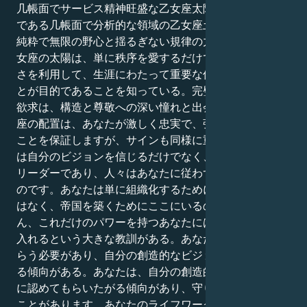
几帳面でサービス精神旺盛な乙女座太陽の偉大な人生訓
である几帳面で分析的な領域の乙女座土星は、あなたに
純粋で無限の野心と揺るぎない規律の力を残します。乙
女座の太陽は、単に秩序を愛するだけでなく、その正確
さを利用して、生涯にわたって重要な何かを創造するこ
とが目的であることを知っている。完璧を求める自然な
欲求は、構造と尊敬への深い憧れと出会う。ダブル乙女
座の配置は、あなたが激しく忠実で、強烈な磁力を持つ
ことを保証しますが、サインも同様に重要です。あなた
は自分のビジョンを信じるだけでなく、生まれながらの
リーダーであり、人々はあなたに従わずにはいられない
のです。あなたは単に組織化するためにここにいるので
はなく、帝国を築くためにここにいるのです。もちろ
ん、これだけのパワーを持つあなたには、謙虚さを受け
入れるという大きな教訓がある。あなたは常に認めても
らう必要があり、自分の創造的なビジョンを守ろうとす
る傾向がある。あなたは、自分の創造的なビジョンを常
に認めてもらいたがる傾向があり、守りに入ってしまう
ことがあります。あなたのライフワークは、あなたがエ