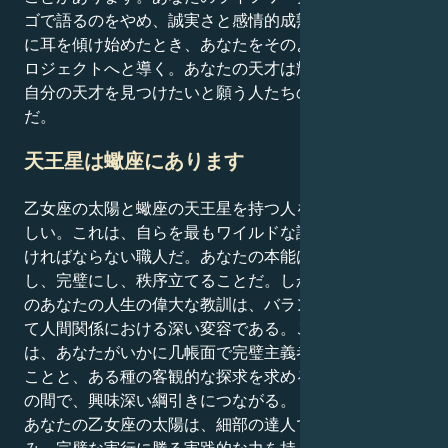
ゴで語るのをやめ、誠実さと感情的成熟をもって心の声
に耳を傾け始めたとき、あなたをそのような創造的なプ
ロジェクトへと導く。あなたの天才は輝くだけでなく、
自分の天才を見つけたいと願う人たちの道標になるの
だ。
天王星は蠍座にあります
乙女座の太陽と蠍座の天王星を持つ人を想像してみてほ
しい。これは、自らを最もワイルドな詩人に進化させな
ければならない職人だ。あなたの本能は、細部まで分析
し、完璧にし、秩序立てることだ。しかし、天王星から
のあなたの人生の偉大な教訓は、バランスと構造、そし
て人間関係における深い変容である。この組み合わせ
は、あなたがいかに几帳面で完璧主義者であるかという
ことと、ある種の客観的な探求を求める心の深い欲求と
の間で、興味深い綱引きにつながる。
あなたの乙女座の太陽は、細部の達人でありたいと望
み、完璧な実行に勝る実践的な力を持っています。しか