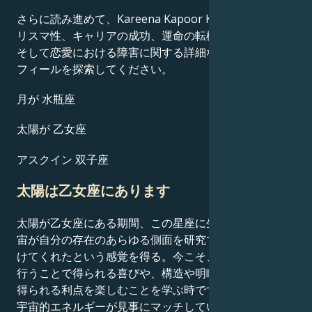
さらに読み進めて、Kareena Kapoor Khanの才能、カ
リスマ性、キャリアの成功、運命の転機、人生の道筋、
そして恋愛における障害に関する詳細な星座占いのプロ
フィールを探索してください。
月が 水瓶座
太陽が 乙女座
アスクイン 双子座
太陽は乙女座にあります
太陽が乙女座にある期間、この星座に生まれた人は、宇
宙が自分の存在のあらゆる側面を研究できる虫眼鏡を授
けてくれたという感覚を得る。今こそ、物事をきちんと
行うことで得られる喜びや、構造や明瞭さを持つことで
得られる利点を楽しむことを学ぶ時です。分析的思考と
宇宙的エネルギーが見事にマッチしている今、あなたは