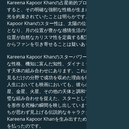
Kareena Kapoor Khanの占星術的プロフィールを考慮
すると、その明確な強靭な性格が生まれながらにして栄
光を約束されていたことは明らかです。Kareena
Kapoor Khanのスター性は、太陽の位置が自信の予兆
となり、月の位置が豊かな感情生活の予兆となり、上昇
位置が自然なカリスマ性を定義する配置により、世界中
からファンを引き寄せることは疑いありません。
Kareena Kapoor Khanのスターパワーの秘密は、偉大
な性格、機知に富んだ知性、ダイナミックな存在感を示
す天体の組み合わせにあります。これが、他人がただ夢
見るだけの分野で成功を収めた理由を暗示しています。
人生においても映画においても、彼らの出生図は、水
星、金星、火星、その他の天体と調和する三大星座の完
璧な組み合わせを捉えた、スターとしてのキャラクター
を形作る究極の瞬間を映し出しています。宇宙は、私た
ちが思わず見上げる伝説的なキャラクターとして
Kareena Kapoor Khanを生み出すために、特別な努力
を払ったのです。