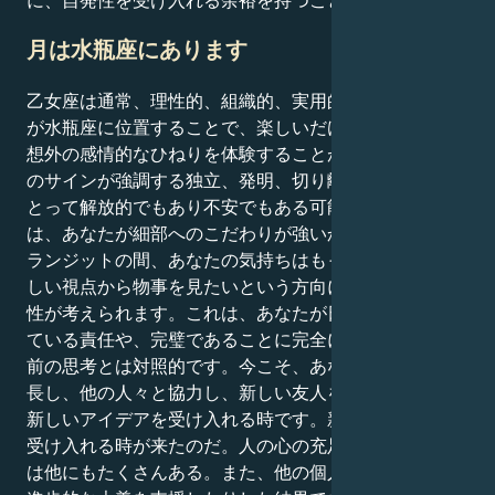
月は水瓶座にあります
乙女座は通常、理性的、組織的、実用的であるため、月
が水瓶座に位置することで、楽しいだけでなく、やや予
想外の感情的なひねりを体験することができる。水瓶座
のサインが強調する独立、発明、切り離しは、あなたに
とって解放的でもあり不安でもある可能性がある。これ
は、あなたが細部へのこだわりが強いからです。このト
ランジットの間、あなたの気持ちはもっと学びたい、新
しい視点から物事を見たいという方向にシフトする可能
性が考えられます。これは、あなたが日頃から求められ
ている責任や、完璧であることに完全に集中していた以
前の思考とは対照的です。今こそ、あなたが人間的に成
長し、他の人々と協力し、新しい友人を作るのに役立つ
新しいアイデアを受け入れる時です。新しいアイデアを
受け入れる時が来たのだ。人の心の充足に寄与するもの
は他にもたくさんある。また、他の個人と協力したり、