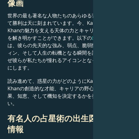
像画
世界の最も著名な人物たちのあらゆる苦闘、挑戦、そし
て勝利は天に刻まれています。今、Kareena Kapoor
Khanの魅力を支える天体の力とキャリアの成功の秘密
を解き明かすことができます。以下の
出生図
の分析で
は、彼らの先天的な強み、弱点、脆弱性、日常のルーテ
ィン、そして人生の転機となる瞬間を詳細に解説し、な
ぜ彼らが私たちが憧れるアイコンとなったのかを明らか
にします。
読み進めて、惑星の力がどのようにKareena Kapoor
Khanの創造的な才能、キャリアの野心、驚くべき成
果、知恵、そして機知を決定するかを発見してくださ
い。
有名人の占星術の出生図に関する
情報