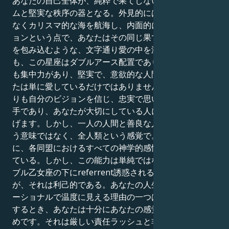
あなたの自己全体が、純粋で果てしないプラグマティズ
ムと堅実な秩序の器となる。外見的には、あなたは限り
なくカリスマ的な海を航海し、内面的には、モチベーシ
ョンという点で、あなたはその同じ果てしない、すべて
を包み込むような、文字通り愛の中を泳ぐ。というの
も、この星座はダブルアース配置であり、星座の中で最
も集中力があり、堅実で、意欲的な人間だからだ。あな
たは単に愛しているだけではありません。あなたは何よ
りも自分のビジョンを信じ、忠実で思いやりのある話し
手であり、あなたが大切にしている人に自分の人生を捧
げます。しかし、一人の人間と善良な人間のデュオとい
う意味ではなく、全人類という感覚で。あなたは同様
に、各同盟におけるすべての神学的感情や魅惑に惹かれ
ている。しかし、この能力は単純ではない。あなたはダ
ブル乙女座の下にreferrent誘惑されるかもしれません
が、それは利己的である。あなたの人生が頻繁にセンセ
ーショナルで温度に見える理由の一つは、あなたが行動
するとき、あなたは十分にあなたの感覚を公開しないた
めです。それは厳しい責任ラッシュと非常に多くの教え