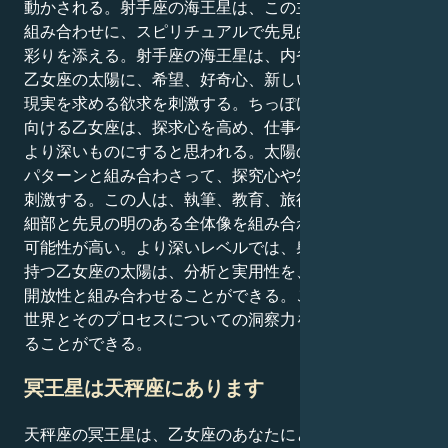
動かされる。射手座の海王星は、この主に慎重で有益な
組み合わせに、スピリチュアルで先見的な要素を加えて
彩りを添える。射手座の海王星は、内省的で完璧主義な
乙女座の太陽に、希望、好奇心、新しい視点とより高い
現実を求める欲求を刺激する。ちっぽけなことに注意を
向ける乙女座は、探求心を高め、仕事へのアプローチを
より深いものにすると思われる。太陽の効率を追求する
パターンと組み合わさって、探究心や知的アプローチを
刺激する。この人は、執筆、教育、旅行などを追求し、
細部と先見の明のある全体像を組み合わせることを望む
可能性が高い。より深いレベルでは、射手座の海王星を
持つ乙女座の太陽は、分析と実用性を、冒険的で知的な
開放性と組み合わせることができる。このような人は、
世界とそのプロセスについての洞察力を知識の源に変え
ることができる。
冥王星は天秤座にあります
天秤座の冥王星は、乙女座のあなたにとって、お金、価