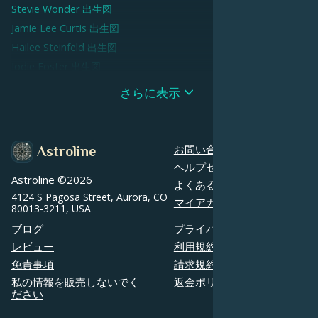
Stevie Wonder
出生図
Jamie Lee Curtis
出生図
Hailee Steinfeld
出生図
Jodie Foster
出生図
Vincent Cassel
出生図
さらに表示
Eddie Vedder
出生図
Kaya Scodelario
出生図
Jacqueline Kennedy Onassis
出生図
お問い合わせ
Astroline
Chris Cornell
出生図
ヘルプセンター
Astroline ©
2026
Virginia Woolf
出生図
よくあるご質問
4124 S Pagosa Street, Aurora, CO
Jamie Dornan
出生図
マイアカウント
80013-3211, USA
Roman Reigns
出生図
ブログ
プライバシーポリシー
Nas
出生図
レビュー
利用規約
Simon Cowell
出生図
免責事項
請求規約
Rose McGowan
出生図
私の情報を販売しないでく
返金ポリシー
ださい
Bruce Springsteen
出生図
Mark Wahlberg
出生図