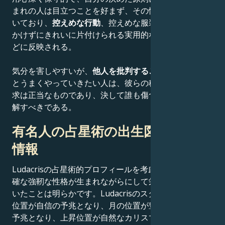
まれの人は目立つことを好まず、その性格は理性に基づ
いており、
控えめな行動
、控えめな服装、あまり手間を
かけずにきれいに片付けられる実用的な家具付きの家な
どに反映される。
気分を害しやすいが、
他人を批判することも多い
。彼ら
とうまくやっていきたい人は、彼らの秩序と誠実さの要
求は正当なものであり、決して誰も傷つけないことを理
解すべきである。
有名人の占星術の出生図に関する
情報
Ludacrisの占星術的プロフィールを考慮すると、その明
確な強靭な性格が生まれながらにして栄光を約束されて
いたことは明らかです。Ludacrisのスター性は、太陽の
位置が自信の予兆となり、月の位置が豊かな感情生活の
予兆となり、上昇位置が自然なカリスマ性を定義する配