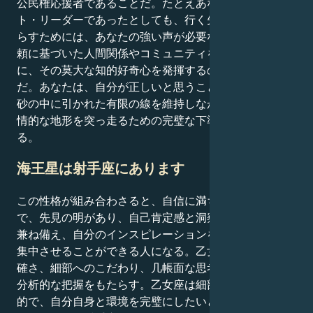
公民権応援者であることだ。たとえあなたがサイレン
ト・リーダーであったとしても、行く先々で平和をもた
らすためには、あなたの強い声が必要なのだ。尊敬と信
頼に基づいた人間関係やコミュニティを構築するため
に、その莫大な知的好奇心を発揮するのがあなたの仕事
だ。あなたは、自分が正しいと思うことについて、常に
砂の中に引かれた有限の線を維持しながら、激動する感
情的な地形を突っ走るための完璧な下準備ができてい
る。
海王星は射手座にあります
この性格が組み合わさると、自信に満ち、探究心が旺盛
で、先見の明があり、自己肯定感と洞察力豊かな経験を
兼ね備え、自分のインスピレーションを世界に有意義に
集中させることができる人になる。乙女座の太陽は、正
確さ、細部へのこだわり、几帳面な思考、人生に対する
分析的な把握をもたらす。乙女座は細部に集中し、体系
的で、自分自身と環境を完璧にしたいという欲求に突き