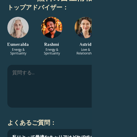
トップアドバイザー：
Esmeralda
Rashmi
Astrid
Zachary
Energy &
Energy &
Love &
Energy &
Spirituality
Spirituality
Relationship
Spirituality
よくあるご質問：