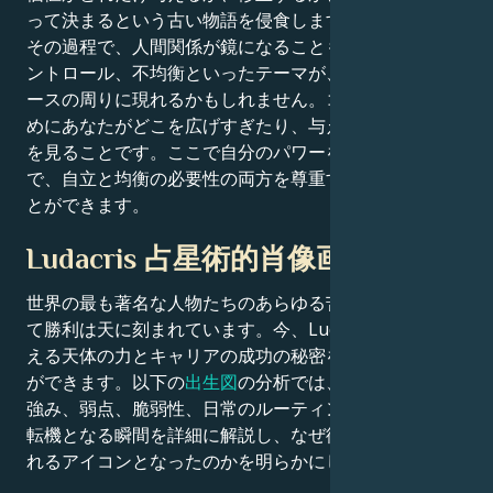
って決まるという古い物語を侵食します。
その過程で、人間関係が鏡になることもある。依存、コ
ントロール、不均衡といったテーマが、お金や共同リソ
ースの周りに現れるかもしれません。コツは、平和のた
めにあなたがどこを広げすぎたり、与えすぎたりしたか
を見ることです。ここで自分のパワーを主張すること
で、自立と均衡の必要性の両方を尊重する方法を学ぶこ
とができます。
Ludacris 占星術的肖像画
世界の最も著名な人物たちのあらゆる苦闘、挑戦、そし
て勝利は天に刻まれています。今、Ludacrisの魅力を支
える天体の力とキャリアの成功の秘密を解き明かすこと
ができます。以下の
出生図
の分析では、彼らの先天的な
強み、弱点、脆弱性、日常のルーティン、そして人生の
転機となる瞬間を詳細に解説し、なぜ彼らが私たちが憧
れるアイコンとなったのかを明らかにします。