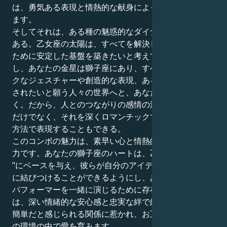
は、勇気ある表現と情熱的な献身によって成り立ってい
ます。
そしてそれは、ある種の魅惑的なダイナミズムの中心に
ある。乙女座の太陽は、すべてを解決し、パートナーの
ために安定した基盤を築きたいと考えています。しか
し、あなたの金星は獅子座にあり、すべてをドラマチッ
クなジェスチャーや創造的な表現、あるいはあなたに愛
されたいと願う人々の世界へと、あなたを引っ張ってい
く。だから、人とのつながりの感情の深さを経験できる
だけでなく、それを深くロマンチックで忠実で肉体的な
方法で表現することもできる。
このコンボの魅力は、素早い心と情熱的な心で愛する能
力です。あなたの獅子座のハートは、乙女座の "もしも
"にベースを与え、彼らが自分のアイデアを地上の真実
に結びつけることができるようにし、あなたは古典的な
パフォーマーを一緒に演じるために存在します。あなた
は、深い情緒的な安心感と忠実な絆で結ばれた、堅実で
簡単だと感じられる関係に惹かれ、お互いの尊敬と感謝
の環境の中で愛を育みます。