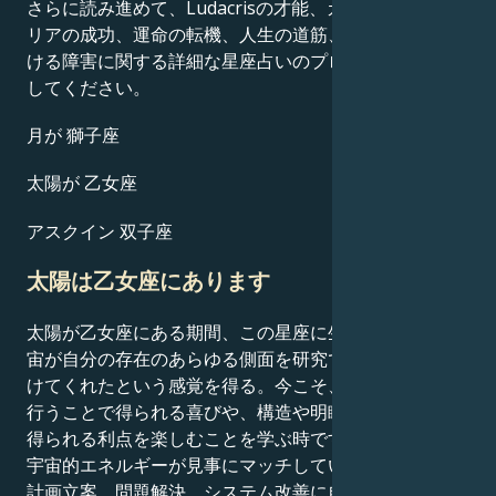
さらに読み進めて、Ludacrisの才能、カリスマ性、キャ
リアの成功、運命の転機、人生の道筋、そして恋愛にお
ける障害に関する詳細な星座占いのプロフィールを探索
してください。
月が 獅子座
太陽が 乙女座
アスクイン 双子座
太陽は乙女座にあります
太陽が乙女座にある期間、この星座に生まれた人は、宇
宙が自分の存在のあらゆる側面を研究できる虫眼鏡を授
けてくれたという感覚を得る。今こそ、物事をきちんと
行うことで得られる喜びや、構造や明瞭さを持つことで
得られる利点を楽しむことを学ぶ時です。分析的思考と
宇宙的エネルギーが見事にマッチしている今、あなたは
計画立案、問題解決、システム改善に自然に長けてい