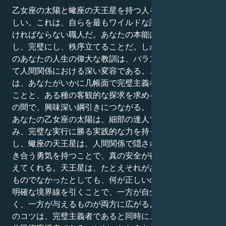
乙女座の太陽と蠍座の天王星を持つ人を想像してみてほ
しい。これは、自らを最もワイルドな詩人に進化させな
ければならない職人だ。あなたの本能は、細部まで分析
し、完璧にし、秩序立てることだ。しかし、天王星から
のあなたの人生の偉大な教訓は、バランスと構造、そし
て人間関係における深い変容である。この組み合わせ
は、あなたがいかに几帳面で完璧主義者であるかという
ことと、ある種の客観的な探求を求める心の深い欲求と
の間で、興味深い綱引きにつながる。
あなたの乙女座の太陽は、細部の達人でありたいと望
み、完璧な実行に勝る実践的な力を持っています。しか
し、蠍座の天王星は、人間関係で隠されていることに向
き合う勇気を持つことで、真の安全が得られることを教
えてくれる。天王星は、たとえそれがあまり気分のいい
ものでなかったとしても、何が正しいのかを直視させ、
明確な境界線を引くことで、一方が自分を失うことな
く、一方が与えるものが両方に広がるようにします。そ
のコツは、完璧主義者であると同時に、地球上で最大の