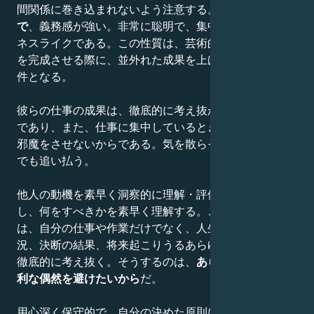
間関係に巻き込まれないよう注意する。
信頼できる人
で
、義務感が強い。非常に聡明で、集中力があり、ビジ
ネスライクである。この性質は、芸術的、科学的な仕事
を完成させる際に、並外れた成果を上げるための前提条
件となる。
彼らの仕事の成果は、徹底的に考え抜かれた方法の結果
であり、また、仕事に集中しているときは決して他人に
邪魔をさせないからである。気を散らそうとする者は誰
でも追い払う。
他人の動機を素早く洞察的に理解・評価し、どう反応
し、何をすべきかを素早く理解する。このような人たち
は、自分の仕事や作業だけでなく、人生のあらゆる状
況、決断の結果、将来起こりうるあらゆる行動について
徹底的に考え抜く。そうするのは、
あらゆるリスクや不
利な偶然を避けたいから
だ。
用心深く保守的で、自分の決めた原則に従う。乙女座生