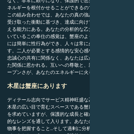
なく、非常に頼りになり、保護的で忠実な形で自分のエ
ネルギーを根付かせることができるのです。
この組み合わせでは、あなたの真の強みは、耳を傾け、
受け取った衝動に基づき、達成に向けて不屈の意志で応
える能力にある。あなたの分析的な乙女座と深く結びつ
いているこの奉仕の感覚は、蟹座のような霊感の強い人
には簡単に性行為ができ、人々は常に必要としていま
す。二人が必要とする感情的な安心感や、与える激しい
忠誠心の共有に関係なく、あなたは広がりと希望に満ち
た関係に惹かれる。互いへの尊敬と、新しいものへのオ
ープンさが、あなたのエネルギーに火をつける。
木星は蟹座にあります
ディテール志向でサービス精神旺盛な乙女座の太陽は、
木星の広い目で育むスペースである蟹座で、幸運と拡大
を求めていますが、保護的な成長と確かな快適さの感情
的なレンズを通して入ります。あなたの外側の存在は、
物事を把握すること...そして過剰に分析することを好む