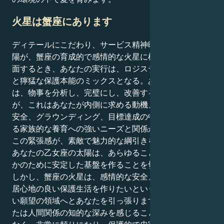
火星は蟹座にあります
ディテールにこだわり、サービス精神旺盛な乙女座の太
陽が、蟹座の育成的で感情的な火星に根ざした動機と対
面するとき、あなたの実行は、ロジスティックな完璧さ
と獰猛な保護本能のミックスとなる。あなたの外側の人
は、物事を分析し、完璧にし、改善するのが好きです
が、これはあなたが内側に求める動機、つまり感情的な
安全、グラウンディング、目標達成の中心を助けてくれ
る家族的な養育への強いニーズと関係があります。
この緊張感が、素敵で魅力的な綱引きを生み出します。
あなたの乙女座の太陽は、あらゆることに気を配り、誰
かのために安定した基盤を作ることを切望しています。
しかし、蟹座の火星は、感情的な安全、具体的な願望、
居心地の良い保護生活を作りたいという尽きることのな
い願望の領域へとあなたを引っ張ります。つまり、あな
たは人間関係の知的な深みを感じることができるだけで