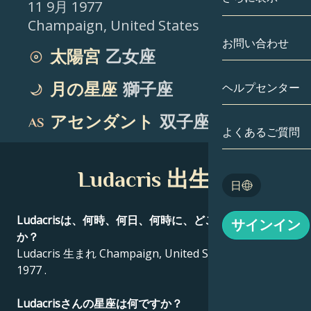
11 9月 1977
Champaign
,
United States
双子座
日付別
相性
お問い合わせ
太陽宮
乙女座
蟹座
アストロカー
月の学問
月の星座
獅子座
ヘルプセンター
獅子座
タロット
アセンダント
双子座
乙女座
よくあるご質問
エンジェルナ
天秤座
Ludacris 出生図
Blog
日
蠍座
English
Ludacrisは、何時、何日、何時に、どこで生まれました
サインイン
射手座
か？
Ludacris 生まれ Champaign, United States 11 9月
Español
1977 .
Deutsch
Ludacrisさんの星座は何ですか？