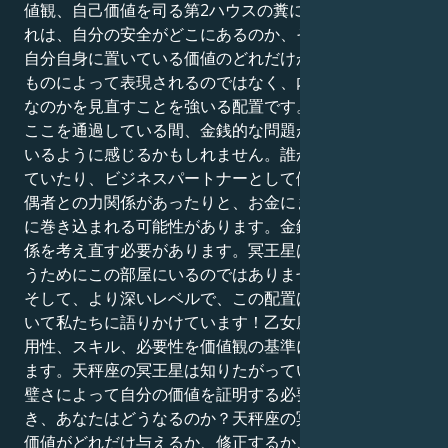
値観、自己価値を司る第2ハウスの糞にあたります。こ
れは、自分の安全がどこにあるのか、そして、あなたが
自分自身に置いている価値のどれだけが、外界から得る
ものによって表現されるのではなく、内面から来るもの
なのかを見直すことを強いる配置です。
ここを通過している間、金銭的な問題がチャージされて
いるように感じるかもしれません。誰かと金銭を共有し
ていたり、ビジネスパートナーとして働いていたり、配
偶者との力関係があったりと、お金にまつわる権力闘争
に巻き込まれる可能性があります。金銭的な成功との関
係を考え直す必要があります。冥王星は、失うために奪
うためにこの部屋にいるのではありません。
そして、より深いレベルで、この配置は価値と価値につ
いて私たちに語りかけています！乙女座のあなたは、有
用性、スキル、必要性を価値観の基準にする傾向があり
ます。天秤座の冥王星は知りたがっています：奉仕や完
璧さによって自分の価値を証明する必要がなくなったと
き、あなたはどうなるのか？天秤座の冥王星は、自分の
価値がどれだけ与えるか、修正するか、達成するかによ