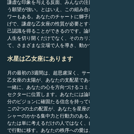
謙虚な印象を与える反面、みんなの注目を浴びたいとい
う願望が強い。とはいえ、この組み合わせには大きなパ
ワーもある。あなたのチャートに獅子座の月があるおか
げで、謙虚な乙女座の性質が必要とする自己肯定感と自
己認識を得ることができるのです。論理的思考で自分の
人生を切り開くだけでなく、そのカリスマ性を活かし
て、さまざまな立場で人を導き、動かすこともできる。
水星は乙女座にあります
月の最初の3週間は、超思慮深く、サービス精神旺盛な
乙女座の太陽が、あなたの支配星である分析的な水星と
一緒に、あなたの心を方向づけるコミュニケーション・
セクターに位置します。あなたには論理の海があり、自
分のビジョンに確固たる信念を持っている。
この2つの土の配置が、あなたを星座の中で最もプレッ
シャーのかかる集中力と行動力のある人にしている。あ
なたは単に考えるだけの人ではなく、自分の考えを鉄拳
で行動に移す。あなたの秩序への愛は、計り知れない感