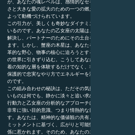
が、あなたの魂レベルは、感情的なセキュリティと快適
さと大きな愛の拡大のための一つの燃えるような欲求に
よって動機づけられています。
この引力が、美しくも奇妙なダイナミズムを生み出して
いるのです。あなたの乙女座の太陽は、すべての物事を
解決し、パートナーのためにその土台を築くことを好み
ます。しかし、蟹座の木星は、あなたを根深い情熱、変
革的な野心、物事の核心に迫ろうとする絶え間ない追求
の世界に引きずり込む。こうしてあなたは、人間的な愛
着の知的な層を体験するだけでなく、非常に信頼でき、
保護的で忠実なやり方でエネルギーを流すことができる
のです。
この組み合わせの秘訣は、ただその気持ちを貫き、欲し
いものは何でも、静かに淡々と追い求めること。蟹座の
行動力と乙女座の分析的なアプローチにより、あなたは
非常に強い目的意識、つまり情熱的な目的を持っていま
す。あなたは、精神的な価値観の共有と燃えるようなコ
ミットメントに基づく、広がりと可能性に満ちた人間関
係に惹かれます。そのため、あなたのエネルギーは、相