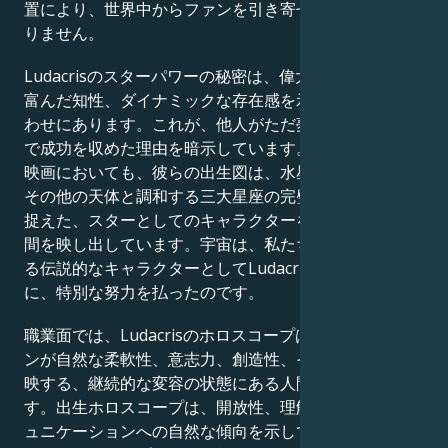
置により、世界中からファンを引き寄せることは疑いあ
りません。
Ludacrisのスターパワーの秘密は、偉大な性格、機知に
富んだ知性、ダイナミックな存在感を示す天体の組み合
わせにあります。これが、他人がただ夢見るだけの分野
で成功を収めた理由を暗示しています。人生においても
映画においても、彼らの出生図は、水星、金星、火星、
その他の天体と調和する三大星座の完璧な組み合わせを
捉えた、スターとしてのキャラクターを形作る究極の瞬
間を映し出しています。宇宙は、私たちが思わず見上げ
る伝説的なキャラクターとしてLudacrisを生み出すため
に、特別な努力を払ったのです。
職業面では、Ludacrisのホロスコープは、占星術のサイ
ンが自然な柔軟性、意志力、創造性、そして忍耐力を反
映する、継続的な変容の状態にある人間を描いていま
す。出生ホロスコープは、開放性、理解力、そしてコミ
ュニケーションへの自然な傾向を示しており、これによ