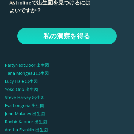
アセンダント、つまり上昇宮は、あなたが生まれたときに
Astrolineで出生図を見つけるにはどうすれば
っており、Astrolineでは、各要素の詳細な解釈を見つける
東の地平線上に昇っていた星座です。あなたの出生図で
よいですか？
ことができます。
は、アセンダントはあなたの人生に対する態度と、あなた
が他の人にどのように自分自身を表現するかを表していま
Astrolineアプリで、生年月日を入力してプロフィールを作
す。
成します。次に、「出生図」タブに移動して、チャートと
私の洞察を得る
解釈を表示します。上部のオプションを使用して、惑星、
ハウス、毎日の通過など、チャートのさまざまな側面を調
べます。
PartyNextDoor
出生図
Tana Mongeau
出生図
Lucy Hale
出生図
Yoko Ono
出生図
Steve Harvey
出生図
Eva Longoria
出生図
John Mulaney
出生図
Ranbir Kapoor
出生図
Aretha Franklin
出生図