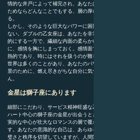
情的な井戸によって補完され、あなたは大切な人を守る
ためならどんなことでもする、層の厚い堅実な人であ
る。
しかし、そのような巨大なパワーに困難がないわけでは
ない。ダブルの乙女座は、あなたを非常に批判的で防衛
的にする一方で、繊細な内面の柔らかい核を守るため
に、感情を胸にしまっておく。感情面では、あなたは情
熱的であり、時にはそれを扱うのが難しいこともある。
世界は多くのことがあり、あなたのパワフルな内なる風
景のために、燃え尽きがちな自分に気づくかもしれませ
ん。
金星は獅子座にあります
細部にこだわり、サービス精神旺盛な乙女座の太陽と、
ハート中心の獅子座の金星が出会うとき。あなたは、現
実的な中心が壮大なロマンスの層で覆われている人で
す。あなたの意識的な自己は、あらゆる物事において完
璧さと秩序を切望していますが、人間関係の秘密の世界