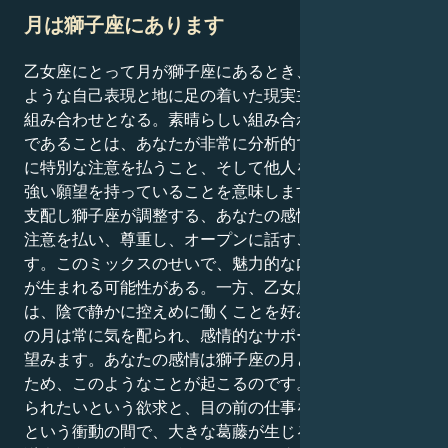
月は獅子座にあります
乙女座にとって月が獅子座にあるとき、あなたは燃える
ような自己表現と地に足の着いた現実主義の唯一無二の
組み合わせとなる。素晴らしい組み合わせです。乙女座
であることは、あなたが非常に分析的であること、細部
に特別な注意を払うこと、そして他人を助けたいという
強い願望を持っていることを意味します。しかし、月が
支配し獅子座が調整する、あなたの感情的な内面世界に
注意を払い、尊重し、オープンに話すことが不可欠で
す。このミックスのせいで、魅力的な内的ダイナミズム
が生まれる可能性がある。一方、乙女座のあなたの性質
は、陰で静かに控えめに働くことを好みますが、獅子座
の月は常に気を配られ、感情的なサポートを得ることを
望みます。あなたの感情は獅子座の月とつながっている
ため、このようなことが起こるのです。その結果、認め
られたいという欲求と、目の前の仕事をただこなしたい
という衝動の間で、大きな葛藤が生じる可能性がある。