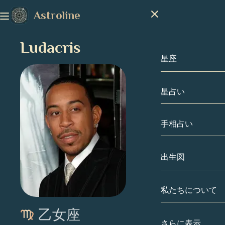
Astroline
Ludacris
星座
星占い
星座
山羊座
手相占い
水瓶座
出生図
魚座
私たちについて
出生図
牡羊座
乙女座
牡牛座
有名人
さらに表示