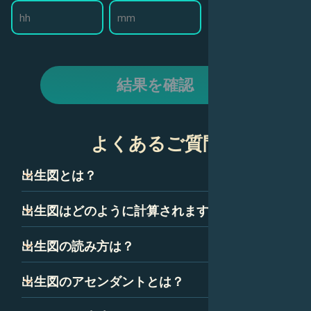
結果を確認
よくあるご質問
出生図とは？
出生図は、ネイタルチャートとも呼ばれ、技術的には、あ
出生図はどのように計算されますか？
なたが生まれた瞬間の空のスナップショットです。星座、
惑星、ハウスを表すいくつかの記号で構成されています。
出生図は、あなたが生まれた正確な時間、日付、場所に基
出生図の読み方は？
これらの記号の組み合わせは、あなたの性格と人生の道に
づいて計算されます。出生図の精度を確保するために、時
ついて多くを語っています。
間は可能な限り正確である必要があります。
出生図を読むことは最初は気が遠くなるように思えるかも
出生図のアセンダントとは？
しれませんが、いくつかの簡単な要素に分解できます。惑
星、星座、ハウスはすべて、出生図の中で特定の意味を持