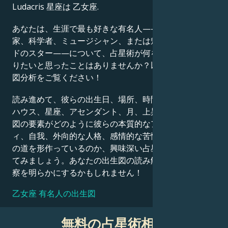
Ludacris 星座は 乙女座.
Français
あなたは、生涯で最も好きな有名人——政治家、発明
家、科学者、ミュージシャン、または魅力的なハリウッ
ドのスター——について、占星術が何を語っているか知
Português
りたいと思ったことはありませんか？以下の詳細な出生
図分析をご覧ください！
العربية
読み進めて、彼らの出生日、場所、時間、惑星の位置、
ハウス、星座、アセンダント、月、上昇星座など、出生
図の要素がどのように彼らの本質的なアイデンティテ
日本語
ィ、自我、外向的な人格、感情的な苦悩、そして成功へ
の道を形作っているのか、興味深い占星術的解釈を探っ
てみましょう。あなたの出生図の読み解きも、同様の洞
察を明らかにするかもしれません！
乙女座 有名人の出生図
無料の占星術相談