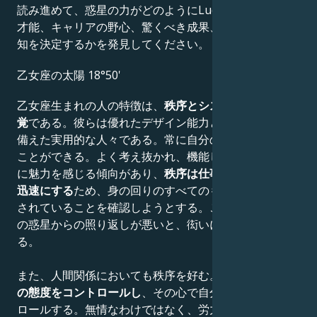
読み進めて、惑星の力がどのようにLudacrisの創造的な
才能、キャリアの野心、驚くべき成果、知恵、そして機
知を決定するかを発見してください。
乙女座の太陽 18°50'
乙女座生まれの人の特徴は、
秩序とシステムに対する感
覚
である。彼らは優れたデザイン能力と手先の器用さを
備えた実用的な人々である。常に自分の仕事に集中する
ことができる。よく考え抜かれ、機能しているシステム
に魅力を感じる傾向があり、
秩序は仕事をより簡単かつ
迅速にする
ため、身の回りのすべてのものが適切に配置
されていることを確認しようとする。この性質は、太陽
の惑星からの照り返しが悪いと、衒いに変わることがあ
る。
また、人間関係においても秩序を好む。彼らは
心で自分
の態度をコントロールし
、その心で自分の感情もコント
ロールする。無情なわけではなく、労力に見合わない人