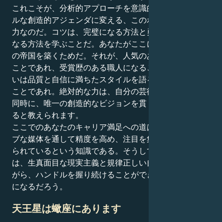
これこそが、分析的アプローチを意識的かつマインドフ
ルな創造的アジェンダに変える、このポジションの真の
力なのだ。コツは、完璧になる方法と勇敢なリーダーに
なる方法を学ぶことだ。あなたがここにいるのは、自分
の帝国を築くためだ。それが、人気のある編集者になる
ことであれ、受賞歴のある職人になることであれ、ある
いは品質と自信に満ちたスタイルを語るブランドになる
ことであれ。絶対的な力は、自分の芸術の名人であると
同時に、唯一の創造的なビジョンを貫くことから生まれ
ると教えられます。
ここでのあなたのキャリア満足への道は、クリエイティ
ブな媒体を通して精度を高め、注目を集めることを求め
られているという知識である。そうしてあなたの遺産
は、生真面目な現実主義と規律正しい自己表現に耐えな
がら、ハンドルを握り続けることができた人ということ
になるだろう。
天王星は蠍座にあります