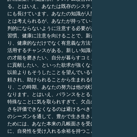
る。とはいえ、あなたは既存のシステムを改良すること
にも長けています。あなたの知識が人間関係に役立つこ
とは考えられるが、あなたが持っている人脈に過度に批
判的にならないように注意する必要がある。日課や生活
習慣、健康に注意を向けることで、新たなスタートを切
り、健康的なだけでなく有意義な方法で人生を最大限に
活用するチャンスがある。新しい知識を学びたい、自分
の才能を磨きたい、自分が暮らすコミュニティに積極的
に貢献したい、といった欲求が強くなっているのなら、
以前よりもそうしたことを望んでいる可能性がある。信
頼され、助けられることから生まれる微妙なパワーがあ
り、この時期、あなたの努力は他の状況よりも明らかに
なります。とはいえ、バランスをとることが肝心です。
特殊なことに気を取られすぎて、欠点の内側にある美し
さを評価できなくなるのは避けるべきです。乙女座太陽
のシーズンを通して、豊かで生き生きとしたものにする
ためには、あなた本来の几帳面さを受け入れると同時
に、自発性を受け入れる余裕を持つことです。