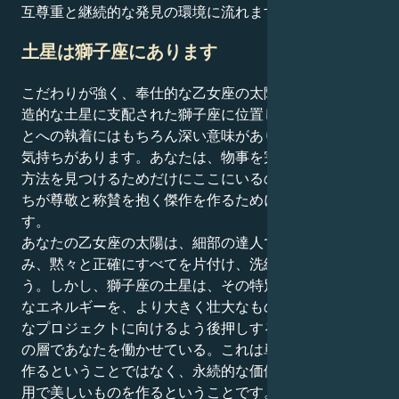
互尊重と継続的な発見の環境に流れます。
土星は獅子座にあります
こだわりが強く、奉仕的な乙女座の太陽は、誇り高く創
造的な土星に支配された獅子座に位置し、完璧であるこ
とへの執着にはもちろん深い意味があり、遺産を求める
気持ちがあります。あなたは、物事を完璧に機能させる
方法を見つけるためだけにここにいるのではなく、私た
ちが尊敬と称賛を抱く傑作を作るためにここにいるので
す。
あなたの乙女座の太陽は、細部の達人であることを楽し
み、黙々と正確にすべてを片付け、洗練させる人であろ
う。しかし、獅子座の土星は、その特別な種類の几帳面
なエネルギーを、より大きく壮大なもの、つまり創造的
なプロジェクトに向けるよう後押しする、演劇的な野心
の層であなたを働かせている。これは単に完璧な製品を
作るということではなく、永続的な価値のあるもの、有
用で美しいものを作るということです。