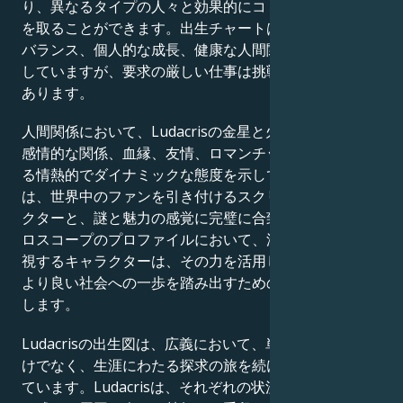
り、異なるタイプの人々と効果的にコミュニケーション
を取ることができます。出生チャートは、仕事とケアの
バランス、個人的な成長、健康な人間関係への献身を示
していますが、要求の厳しい仕事は挑戦となる可能性が
あります。
人間関係において、Ludacrisの金星と火星の出生図は、
感情的な関係、血縁、友情、ロマンチックな関係に対す
る情熱的でダイナミックな態度を示しています。これ
は、世界中のファンを引き付けるスクリーン上のキャラ
クターと、謎と魅力の感覚に完璧に合致しています。ホ
ロスコープのプロファイルにおいて、深い人間関係を重
視するキャラクターは、その力を活用して他者を導き、
より良い社会への一歩を踏み出すための手段として機能
します。
Ludacrisの出生図は、広義において、単に有名であるだ
けでなく、生涯にわたる探求の旅を続ける人間を象徴し
ています。Ludacrisは、それぞれの状況を世界への足跡