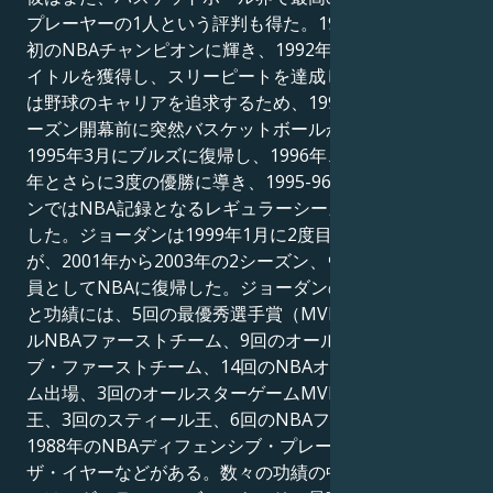
プレーヤーの1人という評判も得た。1991年、ブルズで
初のNBAチャンピオンに輝き、1992年と1993年にもタ
イトルを獲得し、スリーピートを達成した。ジョーダン
は野球のキャリアを追求するため、1993-94年のNBAシ
ーズン開幕前に突然バスケットボールから引退したが、
1995年3月にブルズに復帰し、1996年、1997年、1998
年とさらに3度の優勝に導き、1995-96年のNBAシーズ
ンではNBA記録となるレギュラーシーズン72勝を達成
した。ジョーダンは1999年1月に2度目の引退をした
が、2001年から2003年の2シーズン、ウィザーズの一
員としてNBAに復帰した。ジョーダンの個人的な栄誉
と功績には、5回の最優秀選手賞（MVP）、10回のオー
ルNBAファーストチーム、9回のオールディフェンシ
ブ・ファーストチーム、14回のNBAオールスターゲー
ム出場、3回のオールスターゲームMVP、10回の得点
王、3回のスティール王、6回のNBAファイナルMVP、
1988年のNBAディフェンシブ・プレーヤー・オブ・
ザ・イヤーなどがある。数々の功績の中でも、ジョーダ