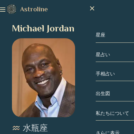
Astroline
Michael Jordan
星座
星占い
星座
山羊座
手相占い
水瓶座
出生図
魚座
私たちについて
出生図
牡羊座
水瓶座
牡牛座
有名人
さらに表示