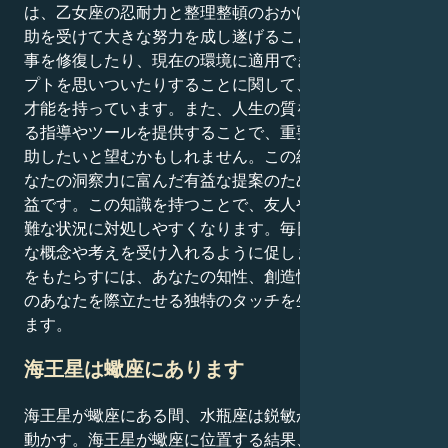
は、乙女座の忍耐力と整理整頓のおかげで、乙女座の援
助を受けて大きな努力を成し遂げることができます。物
事を修復したり、現在の環境に適用できる新鮮なコンセ
プトを思いついたりすることに関して、あなたは多くの
才能を持っています。また、人生の質を大きく向上させ
る指導やツールを提供することで、重要な形で他人を援
助したいと望むかもしれません。この組み合わせは、あ
なたの洞察力に富んだ有益な提案のため、人間関係に有
益です。この知識を持つことで、友人やパートナーが困
難な状況に対処しやすくなります。毎日、乙女座は斬新
な概念や考えを受け入れるように促します。人生に変化
をもたらすには、あなたの知性、創造性、そして水瓶座
のあなたを際立たせる独特のタッチを生かす必要があり
ます。
海王星は蠍座にあります
海王星が蠍座にある間、水瓶座は鋭敏かつ情熱的に体を
動かす。海王星が蠍座に位置する結果、水瓶座は神秘の