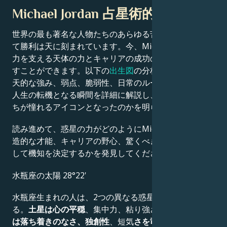
Michael Jordan 占星術的肖像画
世界の最も著名な人物たちのあらゆる苦闘、挑戦、そし
て勝利は天に刻まれています。今、Michael Jordanの魅
力を支える天体の力とキャリアの成功の秘密を解き明か
すことができます。以下の
出生図
の分析では、彼らの先
天的な強み、弱点、脆弱性、日常のルーティン、そして
人生の転機となる瞬間を詳細に解説し、なぜ彼らが私た
ちが憧れるアイコンとなったのかを明らかにします。
読み進めて、惑星の力がどのようにMichael Jordanの創
造的な才能、キャリアの野心、驚くべき成果、知恵、そ
して機知を決定するかを発見してください。
水瓶座の太陽 28°22'
水瓶座生まれの人は、2つの異なる惑星の影響を受け
る。
土星は心の平穏
、集中力、粘り強さを与え、
天王星
は落ち着きのなさ、独創性
、短気
さを司る
。これらの性