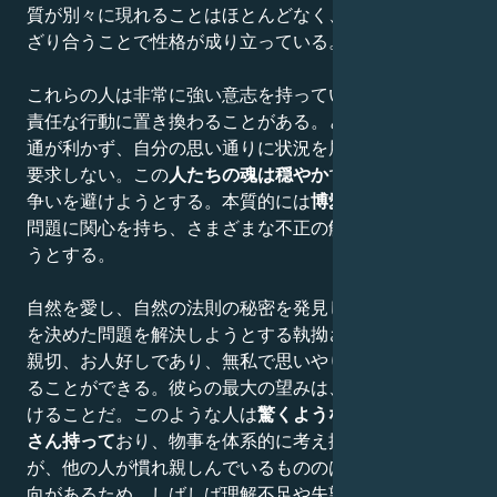
質が別々に現れることはほとんどなく、バランスよく混
ざり合うことで性格が成り立っている。
これらの人は非常に強い意志を持っているが、時折、無
責任な行動に置き換わることがある。どんな場合でも融
通が利かず、自分の思い通りに状況を展開させることを
要求しない。この
人たちの魂は穏やか
で傷つきやすく、
争いを避けようとする。本質的には
博愛主義者で
、社会
問題に関心を持ち、さまざまな不正の解決策を見つけよ
うとする。
自然を愛し、自然の法則の秘密を発見しようとする。心
を決めた問題を解決しようとする執拗さがある。寛容で
親切、お人好しであり、無私で思いやりのある友人とな
ることができる。彼らの最大の望みは、相応の扱いを受
けることだ。このような人は
驚くようなアイデアをたく
さん持って
おり、物事を体系的に考え抜くことができる
が、他の人が慣れ親しんでいるもののはるか先を行く傾
向があるため、しばしば理解不足や失望を経験する。彼