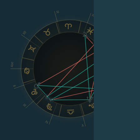
XI
X
XII
IX
VIII
Asc
Dsc
II
VI
III
IV
V