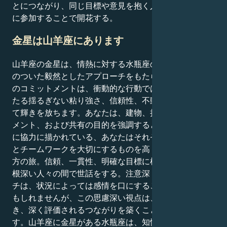
とにつながり、同じ目標や意見を抱く人々との話し合い
に参加することで開花する。
金星は山羊座にあります
山羊座の金星は、情熱に対する水瓶座の視点に、地に足
のついた毅然としたアプローチをもたらします。あなた
のコミットメントは、衝動的な行動ではなく、細部にわ
たる揺るぎない粘り強さ、信頼性、不動の忍耐力におい
て輝きを放ちます。あなたは、建物、持続的なコミット
メント、および共有の目的を強調するという事実と一緒
に協力に描かれている、あなたはそれぞれの立場で献身
とチームワークを大切にするものを高く評価している前
方の旅。信頼、一貫性、明確な目標に根ざした、貴重で
根深い人々の間で世話をする。注意深く慎重なアプロー
チは、状況によっては感情を口にすることを制限するか
もしれませんが、この思慮深い視点は、永続的で信頼で
き、深く評価されるつながりを築くことを可能にしま
す。山羊座に金星がある水瓶座は、知性と機能性をシー