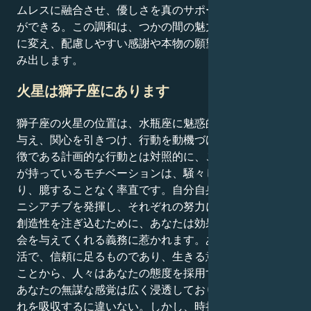
ムレスに融合させ、優しさを真のサポートに向けること
ができる。この調和は、つかの間の魅力を永続的な決意
に変え、配慮しやすい感謝や本物の願望を育む交流を生
み出します。
火星は獅子座にあります
獅子座の火星の位置は、水瓶座に魅惑的で大胆な精神を
与え、関心を引きつけ、行動を動機づける。水瓶座の特
徴である計画的な行動とは対照的に、この状況であなた
が持っているモチベーションは、騒々しく、高揚感があ
り、臆することなく率直です。自分自身を際立たせ、イ
ニシアチブを発揮し、それぞれの努力にあなたの才能と
創造性を注ぎ込むために、あなたは効果的に行動する機
会を与えてくれる義務に惹かれます。あなたの態度が快
活で、信頼に足るものであり、生きる意欲に満ちている
ことから、人々はあなたの態度を採用するに違いない。
あなたの無謀な感覚は広く浸透しており、周囲の人はそ
れを吸収するに違いない。しかし、時折軽率な行動をと