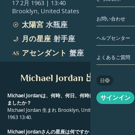
17 2月 1963
| 13:40
Brooklyn
,
United States
双子座
日付別
相性
お問い合わせ
太陽宮
水瓶座
蟹座
アストロカー
月の学問
月の星座
射手座
ヘルプセンター
獅子座
タロット
アセンダント
蟹座
乙女座
よくあるご質問
エンジェルナ
天秤座
Michael Jordan 出生図
Blog
日
蠍座
English
Michael Jordanは、何時、何日、何時に、どこで生まれ
サインイン
射手座
ましたか？
Michael Jordan 生まれ Brooklyn, United States 17 2月
Español
1963 13:40.
Deutsch
Michael Jordanさんの星座は何ですか？