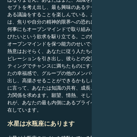
セプトを考え出し、最も興味のあるテーマについて実り
ある議論をすることを楽しんでいる。あなたの好奇心
は、焦りや自分の精神的限界への恐れにもかかわらず、
何事にもオープンマインドで取り組み、異なる視点を学
びたいという欲求を駆り立てる。この性質は、あなたの
オープンマインドを保つ能力のせいでもある。あなたの
熱意はおそらく、あなたに従う人たちのやる気とインス
ピレーションを引き出し、彼らとの交流をよりエキサイ
ティングでチャンスに満ちたものにするでしょう。あな
たの幸福感で、グループの他のメンバーのやる気を引き
出し、高揚させることができるかもしれません。一般的
に言って、あなたは知識の共有、成長、冒険心を育む協
力関係を求めます。願望、情熱、そして自由への深い憧
れが、あなたの最も内側にあるプライベートな領域に存
在しています。
水星は水瓶座にあります