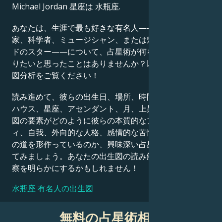
Michael Jordan 星座は 水瓶座.
Français
あなたは、生涯で最も好きな有名人——政治家、発明
家、科学者、ミュージシャン、または魅力的なハリウッ
ドのスター——について、占星術が何を語っているか知
Português
りたいと思ったことはありませんか？以下の詳細な出生
図分析をご覧ください！
العربية
読み進めて、彼らの出生日、場所、時間、惑星の位置、
ハウス、星座、アセンダント、月、上昇星座など、出生
図の要素がどのように彼らの本質的なアイデンティテ
日本語
ィ、自我、外向的な人格、感情的な苦悩、そして成功へ
の道を形作っているのか、興味深い占星術的解釈を探っ
てみましょう。あなたの出生図の読み解きも、同様の洞
察を明らかにするかもしれません！
水瓶座 有名人の出生図
無料の占星術相談