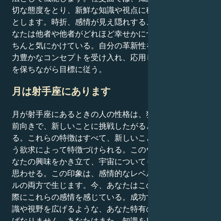
切な態度をとり、新鮮な知識や視点に積極的に関わろう
とします。時折、感情が見え隠れすることもあるが、あ
なたは他者や他者がどれほど幸せかについて、本当にき
ちんと気にかけている。自分の革新性を楽観視し、想像
力豊かなコンセプトを受け入れ、応用し、共感と一体感
を保ちながら目標に従う。
月は射手座にあります
月が射手座にあるときの人の性格は、独立願望が強く、
前向きで、新しいことに挑戦したがるという特徴があ
る。これらの特徴はすべて、新しいことを学びたいとい
う欲求によって特徴づけられる。このウェブサイトはあ
なたの興味をかき立て、宇宙についてもっと知りたいと
思わせる。この印象は、感情的なレベルと論理的なレベ
ルの両方で生じます。今、あなたはこの環境にいて、実
際にこれらの感情を感じている。成功するためには、知
識や視野を広げるような、あなた特有のことをしなけれ
ばなりません。あなたはまた、知識を広げ、新しいコン