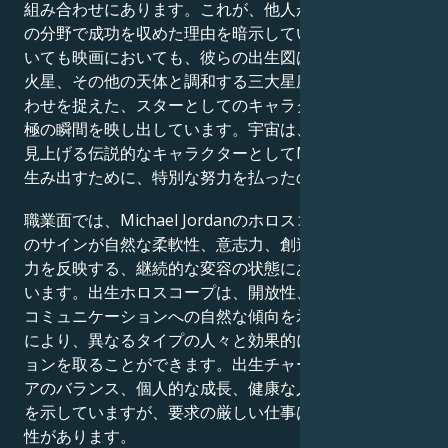
組み合わせにあります。これが、他人がただ夢見るだけ
の分野で成功を収めた理由を暗示しています。人生にお
いても映画においても、彼らの出生図は、水星、金星、
火星、その他の天体と調和する三大星座の完璧な組み合
わせを捉えた、スターとしてのキャラクターを形作る究
極の瞬間を映し出しています。宇宙は、私たちが思わず
見上げる伝説的なキャラクターとしてMichael Jordanを
生み出すために、特別な努力を払ったのです。
職業面では、Michael Jordanのホロスコープは、占星術
のサインが自然な柔軟性、意志力、創造性、そして忍耐
力を反映する、継続的な変容の状態にある人間を描いて
います。出生ホロスコープは、開放性、理解力、そして
コミュニケーションへの自然な傾向を示しており、これ
により、異なるタイプの人々と効果的にコミュニケーシ
ョンを取ることができます。出生チャートは、仕事とケ
アのバランス、個人的な成長、健康な人間関係への献身
を示していますが、要求の厳しい仕事は挑戦となる可能
性があります。