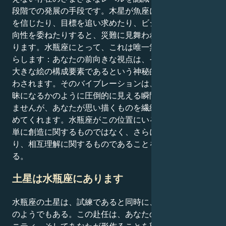
段階での発展の手段です。木星が魚座にある間は、直感
を信じたり、目標を追い求めたり、ビジョンに活動の方
向性を委ねたりすると、災難に見舞われることがよくあ
ります。水瓶座にとって、これは唯一無二の均衡をもた
らします：あなたの前向きな視点は、それぞれの物事が
大きな絵の構成要素であるという神秘的な理解と組み合
わされます。そのバイブレーションは、まるで障壁が曖
昧になるかのように圧倒的に見える瞬間があるかもしれ
ませんが、あなたが思い描くものを繊細さと美しさで高
めてくれます。水瓶座がこの位置にいるとき、発展とは
単に創造に関するものではなく、さらに健康、思いや
り、相互理解に関するものであることを思い知らされ
る。
土星は水瓶座にあります
水瓶座の土星は、試練であると同時に、あなたへの帰還
のようでもある。この赴任は、あなたの価値観、コミュ