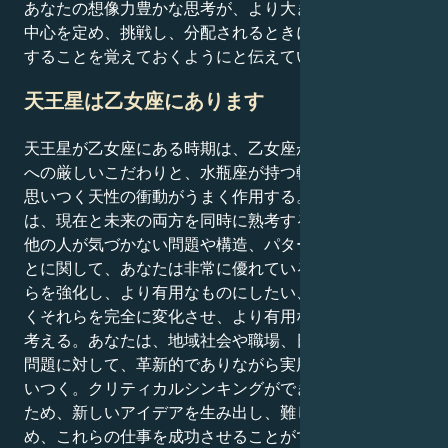
あなたの想像力豊かな思考が、より大きな目的のために
中心を定め、挑戦し、分配されるときに、最も力を発揮
することを覚えておくようにと伝えています。
天王星は乙女座にあります
天王星が乙女座にある時期は、乙女座が得意とする細部
への厳しいこだわりと、水瓶座が持つ斬新なアイデアを
思いつく天性の衝動がうまく作用する。個人の頭の中で
は、現在と未来の両方を同時に熟考することができる。
他の人が気づかない問題や構造、パターンを認識するこ
とに関して、あなたは非常に優れている。あなたはそれ
らを強化し、より有用なものにしたい、あるいはおそら
くそれらを完全に変化させ、より有用なものにしたいと
考える。あなたは、地域社会や職場、日常生活で生じる
問題に対して、革新的でありながら実用的な解決策を思
いつく。クリティカルシンキングができるようになった
ため、新しいアイデアを生み出し、難しい知識をまと
め、これらの仕事を成功させることができる。水瓶座