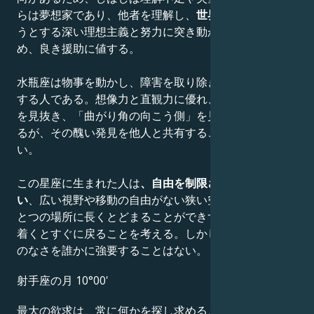
らは夢想家であり、他者を理解し、
世界をより良く
しよ
うとする深い理想主義と努力に突き動かされているた
め、良き援助に値する。
水瓶座は物事を動かし、障害を取り除き、苦悩から解放
する人である。想像力と直観力に優れ、隠れたつながり
を見抜き、「曲がり角の向こう側」を見通すことができ
るが、その醜い発見を他人と共有することはめったにな
い。
この星座に生まれた人は
、自由を制限されることを嫌
い
、広い視野や移動の自由がない狭い空間で苦しむ。ひ
とつの場所に長くとどまることができず、新しい場所に
着くとすぐに戻ることを考える。しかし、その落ち着き
のなさを誰かに強要することはない。
射手座の月 10°00'
最大の欲求は、常に何かを探し求めること。安心するに