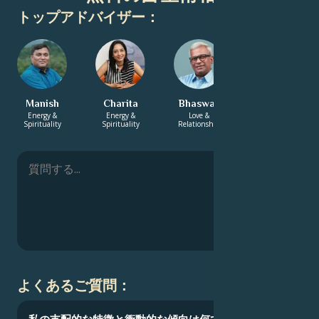
トップアドバイザー：
Manish
Charita
Bhaswar
Sharifa
Energy &
Energy &
Love &
Energy &
Spirituality
Spirituality
Relationship
Spirituality
よくあるご質問：