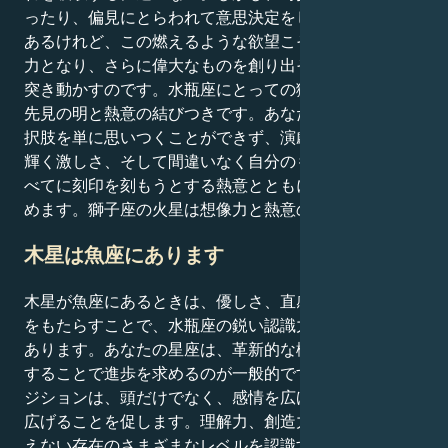
ったり、偏見にとらわれて意思決定をしてしまうことも
あるけれど、この燃えるような欲望こそが創造性の原動
力となり、さらに偉大なものを創り出そうとする個人を
突き動かすのです。水瓶座にとっての獅子座の火星は、
先見の明と熱意の結びつきです。あなたは前例のない選
択肢を単に思いつくことができず、演劇的な熱意、光り
輝く激しさ、そして間違いなく自分のものであるものす
べてに刻印を刻もうとする熱意とともに、それを追い求
めます。獅子座の火星は想像力と熱意の組み合わせ。
木星は魚座にあります
木星が魚座にあるときは、優しさ、直感、深いつながり
をもたらすことで、水瓶座の鋭い認識力を和らげる力が
あります。あなたの星座は、革新的な概念や方法を開発
することで進歩を求めるのが一般的ですが、あなたのポ
ジションは、頭だけでなく、感情を広げることで視野を
広げることを促します。理解力、創造力、そして目に見
えない存在のさまざまなレベルを認識する能力が、この