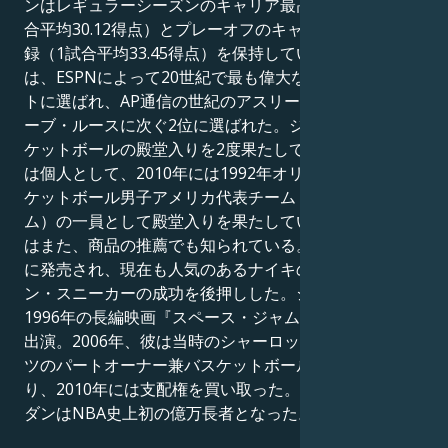
ンはレギュラーシーズンのキャリア最高得点記録（1試
合平均30.12得点）とプレーオフのキャリア最高得点記
録（1試合平均33.45得点）を保持している。1999年に
は、ESPNによって20世紀で最も偉大な北米のアスリー
トに選ばれ、AP通信の世紀のアスリートリストではベ
ーブ・ルースに次ぐ2位に選ばれた。ジョーダンはバス
ケットボールの殿堂入りを2度果たしており、2009年に
は個人として、2010年には1992年オリンピックのバス
ケットボール男子アメリカ代表チーム（ドリームチー
ム）の一員として殿堂入りを果たしている。ジョーダン
はまた、商品の推薦でも知られている。彼は、1985年
に発売され、現在も人気のあるナイキのエア・ジョーダ
ン・スニーカーの成功を後押しした。ジョーダンは
1996年の長編映画『スペース・ジャム』にも本人役で
出演。2006年、彼は当時のシャーロット・ボブキャッ
ツのパートオーナー兼バスケットボール運営責任者とな
り、2010年には支配権を買い取った。2015年、ジョー
ダンはNBA史上初の億万長者となった。