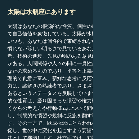
太陽は水瓶座にあります
太陽はあなたの根源的な性質、個性の感覚、個性、そし
て自己価値を象徴している。太陽が水瓶座にあるときは
いつも、あなたは個性的で束縛されない。常に社会を見
慣れない珍しい明るさで見ているあなたは、創造的思
考、技術の進歩、先見の明のある意見に直感的に親和性
がある。人間関係や人々の間に一貫性があることが、あ
なたの求めるものであり、平等と正義を大切にする。論
理的で創意に富み、新鮮な思考に反応するあなたの精神
力は、謎解きの熟練者であり、さまざまな業界の天才で
あるというステータスを反映しています。あなたの対立
的な性質は、凝り固まった慣習や権力構造、あるいは古
くからの考え方や行動様式について問いただすよう促
し、制限的な慣習や規制に反旗を翻す可能性がありま
す。その一方で、既成概念にとらわれない発想を人々に
促し、世の中に変化を起こすよう要請するのに最適な方
法として機能します。社交面では、知識欲が旺盛で、親