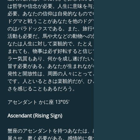
は哲学や信念が必要。人生に意味を与える目標や使命が
必要。あなたの信仰は自発的なものでなければならず、
ドグマと戦うことがあなたを他のドグマへと導くという
のはパラドックスである。また、旅行やスポーツなど、
活動も必要だ。馬や犬などの動物への愛情も重要だ。あ
なたは人生に対して楽観的で、たとえトラブルに巻き込
まれても、物事は必ず好転すると信じている。ギャンブ
ラー気質もあり、何かを成し遂げたいときにはリスクを
冒す必要がある。あなたが生まれながらに持っている自
発性と開放性は、周囲の人々にとってとても新鮮なもの
です。人といるときは楽観的だが、ひとりになると虚し
さを感じることもあるだろう。
アセンダント かに座 13°05'
Ascendant (Rising Sign)
蟹座のアセンダントを持つあなたは、感情的な生活を発
展させ、磨く必要がある。感情的に傷つきやすく、自分