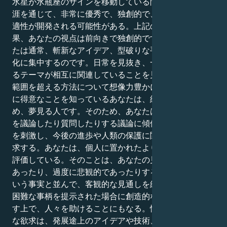
水星が水瓶座のサインを移動している間は、その人の生
涯を通じて、非常に優秀で、独創的で、最先端の数学的
適性が開発される可能性がある。上記のような姿勢の結
果、あなたの視点は前向きで独創的です。つまり、あな
たは通常、斬新なアイデア、型破りな手法、公共圏の進
化に集中するのです。日常を見抜き、一見無関係に見え
るテーマが相互に関連していることを見抜き、可能性の
範囲を超える方法について想像力豊かに考えることが特
に得意なことを知っているあなたは、純粋に解決策を求
め、夢見る人です。そのため、あなたはすぐにアイデア
を議論したり質問したりする議論に傾倒し、知的好奇心
を刺激し、今後の進歩や人類の保護に関連する話題を探
求する。あなたは、個人に置かれたより高い価値を高く
評価している。そのことは、あなたの見解が遠まわしで
あったり、過度に悲観的であったりする可能性があると
いう事実と並んで、客観的な見通しを維持し、あなたが
困難な事柄を提示された場合に創造的な解決策を導き出
す上で、人々を助けることにもなる。情報に対する貪欲
な欲求は、発展途上のアイデアや技術、哲学を調べるこ