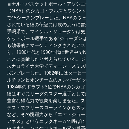
ョナル・バスケットボール・アソシエーション
（NBA）のシカゴ・ブルズとワシントン・ウィザーズ
で15シーズンプレーした。NBAのウェブサイトに掲載
されている彼の伝記には次のように書かれている："拍
手喝采で、マイケル・ジョーダンは史上最も偉大なバス
ケットボール選手である"ジョーダンは、彼の世代で最
も効果的にマーケティングされたアスリートの一人であ
り、1980年代と1990年代に世界中でNBAを普及させる
ことに貢献したと考えられている。ジョーダンは、ノー
スカロライナ大学でディーン・スミス監督の下で3シー
ズンプレーした。1982年にはターヒールスのナショナ
ルチャンピオンチームのメンバーだった。ジョーダンは
1984年のドラフト3位でNBAのシカゴ・ブルズに入団。
彼はすぐにリーグのスター選手として頭角を現し、その
豊富な得点力で観衆を楽しませた。スラムダンク・コン
テストでフリースローラインからスラムダンクを決める
など、その跳躍力から「エア・ジョーダン」「ヒズ・エ
アネス」というニックネームで呼ばれるようになった。
彼はまた、バスケットボール界で最高のディフェンス・