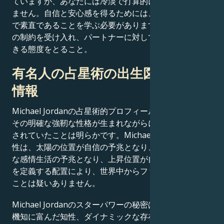
ていますが、あなたには冷淡で打算的に見えるかもしれ
ません。自信と安心感を得るためには、客観的で真面目
で素直であることを学ぶ必要があります。交際には一定
の制約を受け入れ、パートナーに対しては堅実で信頼で
きる態度をとること。
有名人の占星術の出生図に関する
情報
Michael Jordanの占星術的プロフィールを考慮すると、
その明確な強靭な性格が生まれながらにして栄光を約束
されていたことは明らかです。Michael Jordanのスター
性は、太陽の位置が自信の予兆となり、月の位置が豊か
な感情生活の予兆となり、上昇位置が自然なカリスマ性
を定義する配置により、世界中からファンを引き寄せる
ことは疑いありません。
Michael Jordanのスターパワーの秘密は、偉大な性格、
機知に富んだ知性、ダイナミックな存在感を示す天体の