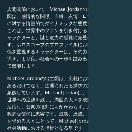
人間関係において、Michael Jordanの金星と火星の出生
図は、感情的な関係、血縁、友情、ロマンチックな関係
に対する情熱的でダイナミックな態度を示しています。
これは、世界中のファンを引き付けるスクリーン上のキ
ャラクターと、謎と魅力の感覚に完璧に合致していま
す。ホロスコープのプロファイルにおいて、深い人間関
係を重視するキャラクターは、その力を活用して他者を
導き、より良い社会への一歩を踏み出すための手段とし
て機能します。
Michael Jordanの出生図は、広義において、単に有名で
あるだけでなく、生涯にわたる探求の旅を続ける人間を
象徴しています。Michael Jordanは、それぞれの状況を
世界への足跡を残し、周囲の人々を鼓舞する手段として
活用し、公衆の批判にもかかわらず、道徳的な信念と宗
教的な信仰に忠実です。成功、達成、そして人生の意味
を求める人々にとって、Michael Jordanは仕事、成功、
社会活動における指針となる星です。