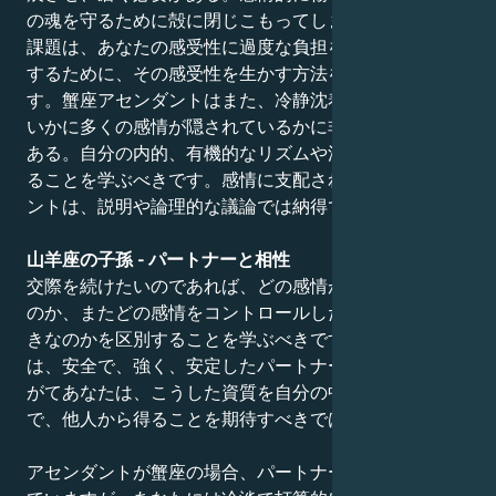
の魂を守るために殻に閉じこもってしまう人もいます。
課題は、あなたの感受性に過度な負担をかけないように
するために、その感受性を生かす方法を見つけることで
す。蟹座アセンダントはまた、冷静沈着な外見の下に、
いかに多くの感情が隠されているかに非常に驚くことが
ある。自分の内的、有機的なリズムや流れに従って生き
ることを学ぶべきです。感情に支配される蟹座アセンダ
ントは、説明や論理的な議論では納得できない。
山羊座の子孫 - パートナーと相性
交際を続けたいのであれば、どの感情が健全で合理的な
のか、またどの感情をコントロールしたり抑えたりすべ
きなのかを区別することを学ぶべきです。山羊座の子孫
は、安全で、強く、安定したパートナーを探します。や
がてあなたは、こうした資質を自分の中に見つけるべき
で、他人から得ることを期待すべきではありません。
アセンダントが蟹座の場合、パートナーは年上で成熟し