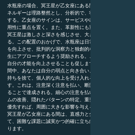
水瓶座の場合、冥王星が乙女座にある間は、変化へのエ
ネルギーは理路整然とし、分析的で、状況の細部に集中
する。乙女座のサインは、サービスや改善、正確さや実
用性に重点を置く。また、革新性にも重点が置かれる。
冥王星は激しさと深さを感じさせ、大きな変革を要求す
る。この配置のおかげで、水瓶座は日常を変え、スキル
を向上させ、批判的な洞察力と独創的な思考の両方で人
生にアプローチするよう奨励される。この配置はまた、
自分の才能を向上させることも促します。この配置の期
間中、あなたは自分の弱点と向き合い、完璧を求める気
持ちを捨て、個人的な向上を受け入れる必要がありま
す。これは、注意深く注意を払い、断固とした行動をと
ることで達成される。細心の注意を払いながら、システ
ムの改善、隠れたパターンの特定、重要な変化の実行を
優先すれば、周囲に大きな影響を与えることができる。
冥王星が乙女座にある間は、直感力と分析力を活かし
て、困難な課題に誠実かつ的確に立ち向かう能力が高ま
ります。