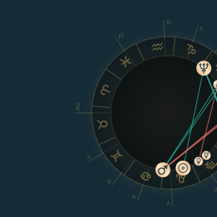
XI
X
XII
Asc
II
III
V
IV
V