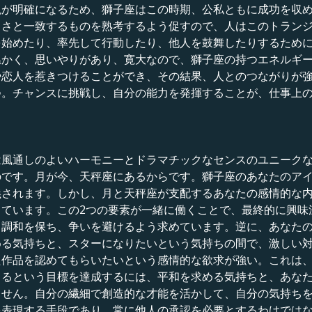
現が明確になるため、獅子座はこの時期、公私ともに成功を収
しさと一致するものを熟考するよう促すので、人はこのトラン
を始めたり、率先して行動したり、他人を鼓舞したりするため
温かく、思いやりがあり、寛大なので、獅子座の持つエネルギ
や恋人を惹きつけることができ、その結果、人とのつながりが
つ。チャンスに挑戦し、自分の能力を発揮することが、仕事上
は風通しのよいハーモニーとドラマチックなセンスのユニーク
のです。月が今、天秤座にあるからです。獅子座のあなたのア
義されます。しかし、月と天秤座が支配するあなたの感情的な
ています。この2つの要素が一緒に働くことで、最終的に興味
、調和を保ち、争いを避けるよう求めています。逆に、あなた
める気持ちと、スターになりたいという気持ちの間で、激しい
た作品を認めてもらいたいという感情的な欲求が強い。これは
とるという目標を達成するには、平和を求める気持ちと、あな
ません。自分の繊細で創造的な才能を活かして、自分の気持ち
を表現する手段であり、常に他人の承認を必要とするわけでは