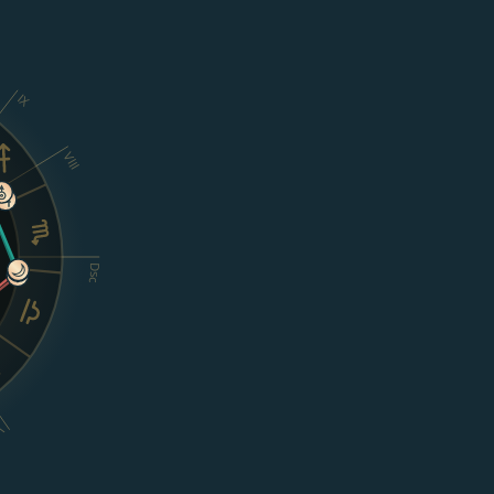
IX
VIII
Dsc
I