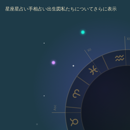
星座
星占い
手相占い
出生図
私たちについて
さらに表示
XI
XII
Asc