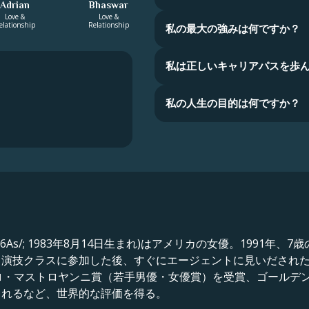
Adrian
Bhaswar
Love &
Love &
elationship
Relationship
私の最大の強みは何ですか？
私は正しいキャリアパスを歩
私の人生の目的は何ですか？
s (/ˈ ↪Lm_26As/; 1983年8月14日生まれ)はアメリカの女優。
て演技クラスに参加した後、すぐにエージェントに見いだされ
ロ・マストロヤンニ賞（若手男優・女優賞）を受賞、ゴールデ
されるなど、世界的な評価を得る。