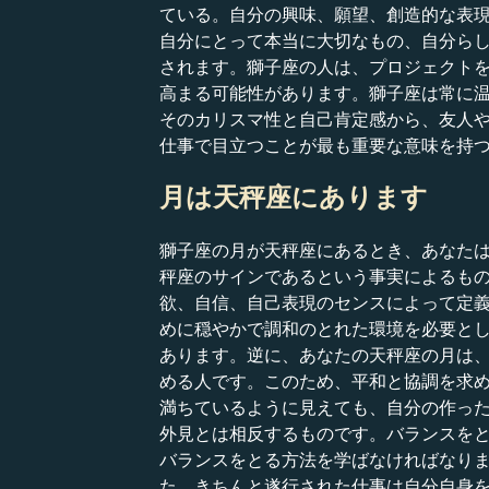
ている。自分の興味、願望、創造的な表
自分にとって本当に大切なもの、自分ら
されます。獅子座の人は、プロジェクト
高まる可能性があります。獅子座は常に
そのカリスマ性と自己肯定感から、友人
仕事で目立つことが最も重要な意味を持
月は天秤座にあります
獅子座の月が天秤座にあるとき、あなた
秤座のサインであるという事実によるも
欲、自信、自己表現のセンスによって定
めに穏やかで調和のとれた環境を必要とし
あります。逆に、あなたの天秤座の月は
める人です。このため、平和と協調を求
満ちているように見えても、自分の作っ
外見とは相反するものです。バランスを
バランスをとる方法を学ばなければなり
た、きちんと遂行された仕事は自分自身