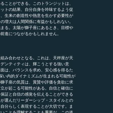
めることができる。このトランジットは、
ジットの結果、自分自身を吟味するよう促
に、生来の創造性や熱意を生かす必要性が
ーの増大は人間関係に有益かもしれない。
強まる。太陽が獅子座にあるとき、目標や
の前進につながるかもしれません。
な組み合わせとなる。これは、天秤座が天
イデンティティは、輝こうとする強い意
内面は、バランスを求め、安心感を得るた
深い内的ダイナミズムが生まれる可能性が
の獅子座の気質は、賞賛や評価を貪欲に求
対立が起こる可能性がある。自信と確信に
、保証と自信の感覚を伝えることができる
たが選んだリーダーシップ・スタイルとの
を自分らしく表現することが大切です。ま
ないことを理解することも重要だ。この道