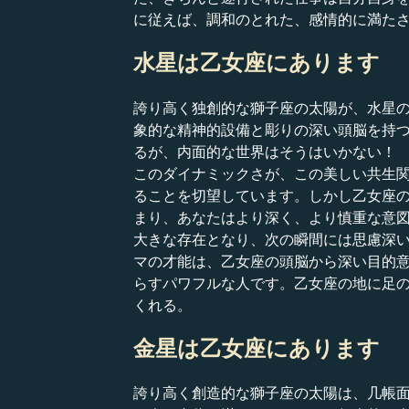
に従えば、調和のとれた、感情的に満た
水星は乙女座にあります
誇り高く独創的な獅子座の太陽が、水星
象的な精神的設備と彫りの深い頭脳を持
るが、内面的な世界はそうはいかない！
このダイナミックさが、この美しい共生
ることを切望しています。しかし乙女座
まり、あなたはより深く、より慎重な意
大きな存在となり、次の瞬間には思慮深
マの才能は、乙女座の頭脳から深い目的
らすパワフルな人です。乙女座の地に足
くれる。
金星は乙女座にあります
誇り高く創造的な獅子座の太陽は、几帳