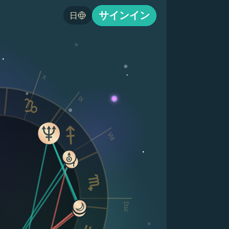
サインイン
日
X
IX
VIII
Dsc