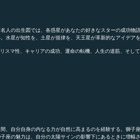
人の出生図では、各惑星があなたの好きなスターの成功物語の一端
い。水星が知性を、土星が規律を、天王星が革新的なアイデア
才能、カリスマ性、キャリアの成功、運命の転機、人生の道筋、そ
る間、自分自身の内なる力が自然に高まるのを経験する。獅子
獅子座の魅力は、自分の太陽サインの影響下にあるときに増幅