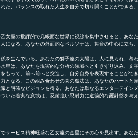
された、バランスの取れた人生を自分で切り開くことができる
の乙女座の批評的で几帳面な世界に視線を集中させると、あな
つ人になる。あなたの外面的なペルソナは、舞台の中心に立ち
関係を生んでいる。あなたの獅子座の太陽は、人に見られ、慕
の水星は、あなたを現実的な分析の領域へと引きずり込み、文
図をもって、前へ前へと突進し、自分自身を表現することがで
い力となる。この組み合わせの真の魔法は、あなたのハートと
意識と明確なビジョンを得る。あなたは単なるエンターテイン
のついた着実な意欲は、忍耐強い忍耐力に道徳的な羅針盤を与
面でサービス精神旺盛な乙女座の金星にその心を見出す。あな