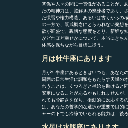
関係や人々の間に一貫性があることが、
たの精神力は、謎解きの熟練者であり、
た慣習や権力構造、あるいは古くからの
の一方で、既成概念にとらわれない発想
欲が旺盛で、親切な態度をとり、新鮮な
がどれほど幸せかについて、本当にきち
体感を保ちながら目標に従う。
月は牡牛座にあります
月が牡牛座にあるときはいつも、あなた
周囲の日常生活に調和をもたらす天賦の
わうことは、くつろぎと補給を助けると
安定になることがあるかもしれませんが
れても冷静さを保ち、衝動的に反応する
は、あなたの哲学的な選択が重要で目的
ャーの下でも冷静でいられる能力は、後
水星は水瓶座にあります