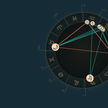
XI
X
XII
Asc
II
III
IV
V