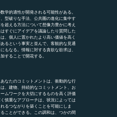
の数学的適性が開発される可能性がある。
ア、型破りな手法、公共圏の進化に集中す
囲を超える方法について想像力豊かに考え
たはすぐにアイデアを議論したり質問した
たは、個人に置かれたより高い価値を高く
があるという事実と並んで、客観的な見通
とにもなる。情報に対する貪欲な欲求は、
参加することで開花する。
。あなたのコミットメントは、衝動的な行
たは、建物、持続的なコミットメント、お
チームワークを大切にするものを高く評価
深く慎重なアプローチは、状況によっては
されるつながりを築くことを可能にしま
けることができる。この調和は、つかの間