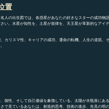
の位置
人の出生図では、各惑星があなたの好きなスターの成功物語の一端を
ださい。水星が知性を、土星が規律を、天王星が革新的なアイ
nerの才能、カリスマ性、キャリアの成功、運命の転機、人生の道
い。
覚、個性、そして自己価値を象徴している。太陽が水瓶座にあ
るさで見ているあなたは、創造的思考、技術の進歩、先見の明