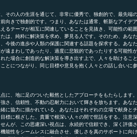
は、その人の生涯を通じて、非常に優秀で、独創的で、最先端
は前向きで独創的です。つまり、あなたは通常、斬新なアイデ
見えるテーマが相互に関連していることを見抜き、可能性の範
なたは、純粋に解決策を求め、夢見る人です。そのため、あな
し、今後の進歩や人類の保護に関連する話題を探求する。あな
解が遠まわしであったり、過度に悲観的であったりする可能性
された場合に創造的な解決策を導き出す上で、人々を助けるこ
ることにつながり、同じ目標や意見を抱く人々との話し合いに
視点に、地に足のついた毅然としたアプローチをもたらします
り強さ、信頼性、不動の忍耐力において輝きを放ちます。あな
一緒に協力に描かれている、あなたはそれぞれの立場で献身と
な目標に根ざした、貴重で根深い人々の間で世話をする。注意
ませんが、この思慮深い視点は、永続的で信頼でき、深く評価
と機能性をシームレスに融合させ、優しさを真のサポートに向