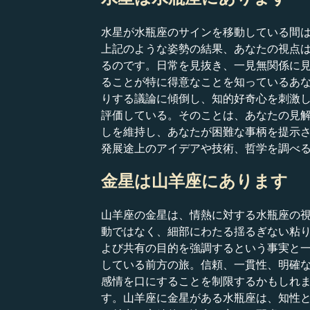
水星が水瓶座のサインを移動している間
上記のような姿勢の結果、あなたの視点
るのです。日常を見抜き、一見無関係に
ることが特に得意なことを知っているあ
りする議論に傾倒し、知的好奇心を刺激
評価している。そのことは、あなたの見
しを維持し、あなたが困難な事柄を提示
発展途上のアイデアや技術、哲学を調べ
金星は山羊座にあります
山羊座の金星は、情熱に対する水瓶座の
動ではなく、細部にわたる揺るぎない粘
よび共有の目的を強調するという事実と
している前方の旅。信頼、一貫性、明確
感情を口にすることを制限するかもしれ
す。山羊座に金星がある水瓶座は、知性