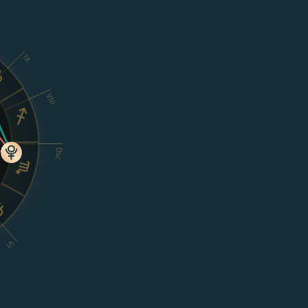
IX
VIII
Dsc
VI