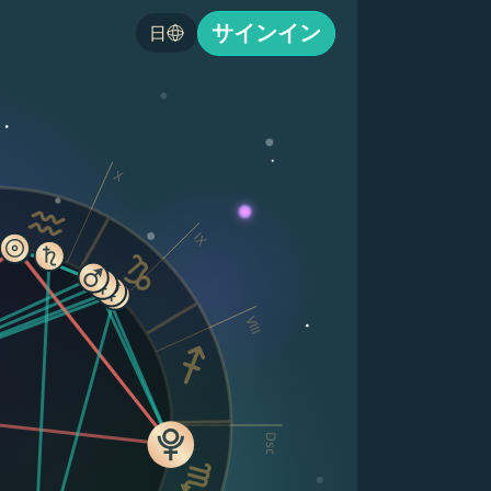
サインイン
日
X
IX
VIII
Dsc