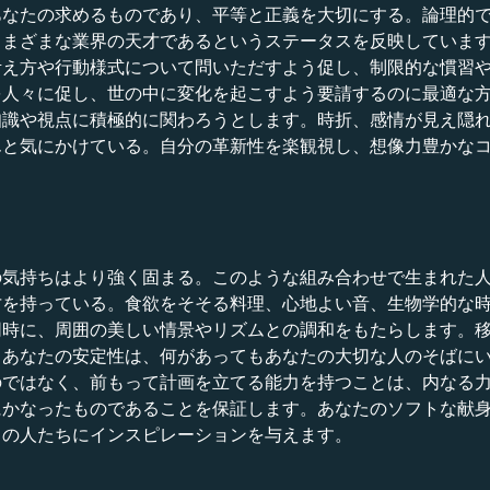
あなたの求めるものであり、平等と正義を大切にする。論理的
さまざまな業界の天才であるというステータスを反映していま
考え方や行動様式について問いただすよう促し、制限的な慣習
を人々に促し、世の中に変化を起こすよう要請するのに最適な
知識や視点に積極的に関わろうとします。時折、感情が見え隠
んと気にかけている。自分の革新性を楽観視し、想像力豊かな
の気持ちはより強く固まる。このような組み合わせで生まれた
才を持っている。食欲をそそる料理、心地よい音、生物学的な
同時に、周囲の美しい情景やリズムとの調和をもたらします。
、あなたの安定性は、何があってもあなたの大切な人のそばに
のではなく、前もって計画を立てる能力を持つことは、内なる
にかなったものであることを保証します。あなたのソフトな献
ろの人たちにインスピレーションを与えます。