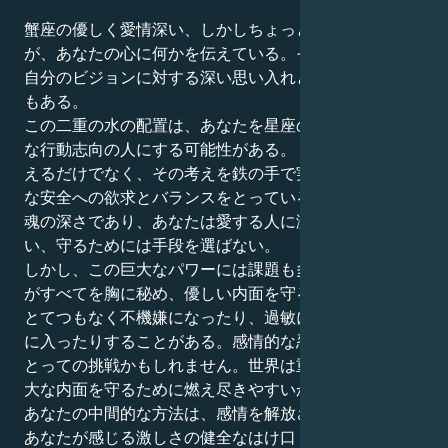
蟹座の優しく愛情深い、しかしちょっと威圧的な太陽
が、あなたの心に何かを伝えている。そしてあなたは、
自分のビジョンに対する深い思い入れと信念の持ち主で
もある。
この二重の水の配置は、あなたを星座の中で最も強迫的
な行動志向の人にする可能性がある。「あなたはただ考
えるだけでなく、その考えを鉄の手で実践する。感情的
な安全への欲求とバランスをとっているのは、あなたの
魂の深さであり、あなたは愛する人に激しく忠誠を誓
い、守るためには手段を選ばない。
しかし、この巨大なパワーには課題も多い。ダブル蟹座
がすべてを胸に秘め、優しい内面を守るため、あなたは
とてつもなく不機嫌になったり、過敏になったり、守り
に入ったりすることがある。感情的な忍耐は、あなたに
とっての挑戦かもしれません。世界は重く、あなたは強
大な内面を守るために燃え尽きやすいかもしれません。
あなたの中間的な方法は、感情を解放させることです。
あなたが感じる激しさの健全なはけ口（芸術的表現、何