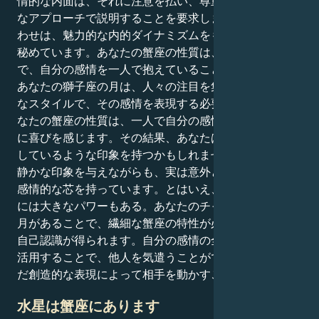
情的な内面は、それに注意を払い、尊重し、明確で簡潔
なアプローチで説明することを要求します。この組み合
わせは、魅力的な内的ダイナミズムをもたらす可能性を
秘めています。あなたの蟹座の性質は、何事にも敏感
で、自分の感情を一人で抱えていることを好みますが、
あなたの獅子座の月は、人々の注目を集めるような派手
なスタイルで、その感情を表現する必要があります。あ
なたの蟹座の性質は、一人で自分の感情に向き合うこと
に喜びを感じます。その結果、あなたは自分自身と対立
しているような印象を持つかもしれません。控えめで物
静かな印象を与えながらも、実は意外とドラマチックで
感情的な芯を持っています。とはいえ、この組み合わせ
には大きなパワーもある。あなたのチャートに獅子座の
月があることで、繊細な蟹座の特性が必要とする自信と
自己認識が得られます。自分の感情の全スペクトラムを
活用することで、他人を気遣うことができ、自分が選ん
だ創造的な表現によって相手を動かすことができる。
水星は蟹座にあります