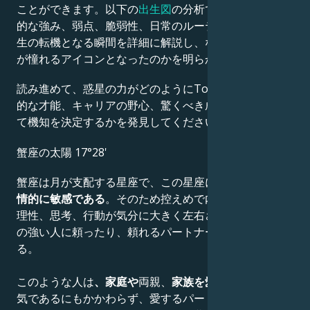
ことができます。以下の
出生図
の分析では、彼らの先天
的な強み、弱点、脆弱性、日常のルーティン、そして人
生の転機となる瞬間を詳細に解説し、なぜ彼らが私たち
が憧れるアイコンとなったのかを明らかにします。
読み進めて、惑星の力がどのようにTom Hanksの創造
的な才能、キャリアの野心、驚くべき成果、知恵、そし
て機知を決定するかを発見してください。
蟹座の太陽 17°28'
蟹座は月が支配する星座で、この星座に生まれた人は
感
情的に敏感である
。そのため控えめで内気な人が多い。
理性、思考、行動が気分に大きく左右されるため、個性
の強い人に頼ったり、頼れるパートナーを選んだりす
る。
このような人は
、家庭や
両親、
家族を愛して
いるが、内
気であるにもかかわらず、愛するパートナーに誠実でい