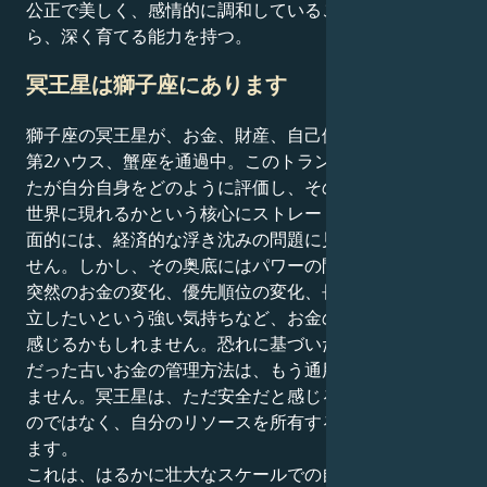
公正で美しく、感情的に調和していることを保証しなが
ら、深く育てる能力を持つ。
冥王星は獅子座にあります
獅子座の冥王星が、お金、財産、自己価値をつかさどる
第2ハウス、蟹座を通過中。このトランジットは、あな
たが自分自身をどのように評価し、その価値が物質的な
世界に現れるかという核心にストレートに迫ります。表
面的には、経済的な浮き沈みの問題に見えるかもしれま
せん。しかし、その奥底にはパワーの問題があります。
突然のお金の変化、優先順位の変化、長期的な安定を確
立したいという強い気持ちなど、お金のプレッシャーを
感じるかもしれません。恐れに基づいた、あるいは快適
だった古いお金の管理方法は、もう通用しないかもしれ
ません。冥王星は、ただ安全だと感じるものを死守する
のではなく、自分のリソースを所有することを望んでい
ます。
これは、はるかに壮大なスケールでの自己価値について