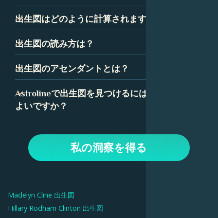
出生図は、ネイタルチャートとも呼ばれ、技術的には、あ
出生図はどのように計算されますか？
なたが生まれた瞬間の空のスナップショットです。星座、
惑星、ハウスを表すいくつかの記号で構成されています。
出生図は、あなたが生まれた正確な時間、日付、場所に基
出生図の読み方は？
これらの記号の組み合わせは、あなたの性格と人生の道に
づいて計算されます。出生図の精度を確保するために、時
ついて多くを語っています。
間は可能な限り正確である必要があります。
出生図を読むことは最初は気が遠くなるように思えるかも
出生図のアセンダントとは？
しれませんが、いくつかの簡単な要素に分解できます。惑
星、星座、ハウスはすべて、出生図の中で特定の意味を持
アセンダント、つまり上昇宮は、あなたが生まれたときに
Astrolineで出生図を見つけるにはどうすれば
っており、Astrolineでは、各要素の詳細な解釈を見つける
東の地平線上に昇っていた星座です。あなたの出生図で
よいですか？
ことができます。
は、アセンダントはあなたの人生に対する態度と、あなた
が他の人にどのように自分自身を表現するかを表していま
Astrolineアプリで、生年月日を入力してプロフィールを作
す。
成します。次に、「出生図」タブに移動して、チャートと
私の洞察を得る
解釈を表示します。上部のオプションを使用して、惑星、
ハウス、毎日の通過など、チャートのさまざまな側面を調
べます。
Madelyn Cline
出生図
Hillary Rodham Clinton
出生図