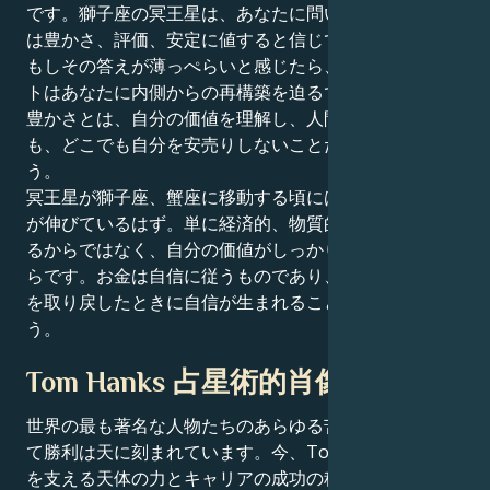
です。獅子座の冥王星は、あなたに問いかけます：自分
は豊かさ、評価、安定に値すると信じているだろうか？
もしその答えが薄っぺらいと感じたら、このトランジッ
トはあなたに内側からの再構築を迫るでしょう。本当の
豊かさとは、自分の価値を理解し、人間関係でも仕事で
も、どこでも自分を安売りしないことだと気づくでしょ
う。
冥王星が獅子座、蟹座に移動する頃には、あなたは背筋
が伸びているはず。単に経済的、物質的な生活が強くな
るからではなく、自分の価値がしっかりと立っているか
らです。お金は自信に従うものであり、あなたがパワー
を取り戻したときに自信が生まれることを知るでしょ
う。
Tom Hanks 占星術的肖像画
世界の最も著名な人物たちのあらゆる苦闘、挑戦、そし
て勝利は天に刻まれています。今、Tom Hanksの魅力
を支える天体の力とキャリアの成功の秘密を解き明かす