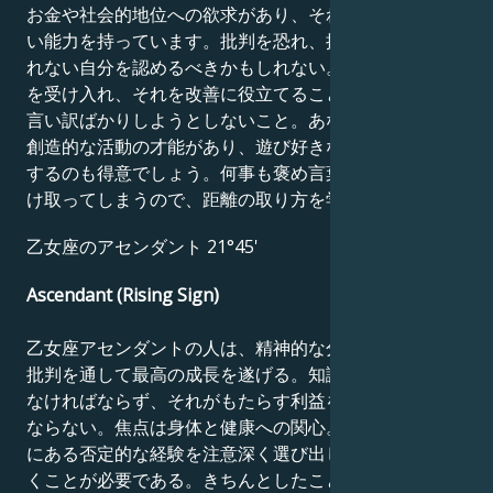
お金や社会的地位への欲求があり、それを手に入れる強
い能力を持っています。批判を恐れ、批判を受け入れら
れない自分を認めるべきかもしれない。フィードバック
を受け入れ、それを改善に役立てることがとても大切。
言い訳ばかりしようとしないこと。あなたにはドラマや
創造的な活動の才能があり、遊び好きなので、子供と接
するのも得意でしょう。何事も褒め言葉か侮辱として受
け取ってしまうので、距離の取り方を学びましょう。
乙女座のアセンダント 21°45'
Ascendant (Rising Sign)
乙女座アセンダントの人は、精神的な分析、識別、自己
批判を通して最高の成長を遂げる。知識の応用は適切で
なければならず、それがもたらす利益を考慮しなければ
ならない。焦点は身体と健康への関心。その人の心の中
にある否定的な経験を注意深く選び出し、それを取り除
くことが必要である。きちんとしたこと、正確さ、完璧