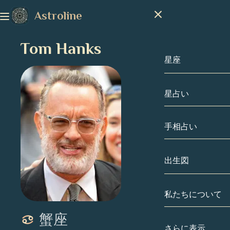
Astroline
Tom Hanks
星座
星占い
星座
山羊座
手相占い
水瓶座
出生図
魚座
私たちについて
出生図
牡羊座
蟹座
牡牛座
有名人
さらに表示