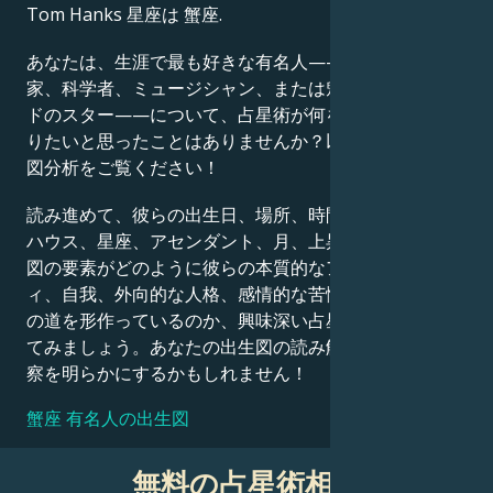
Tom Hanks 星座は 蟹座.
Français
あなたは、生涯で最も好きな有名人——政治家、発明
家、科学者、ミュージシャン、または魅力的なハリウッ
ドのスター——について、占星術が何を語っているか知
Português
りたいと思ったことはありませんか？以下の詳細な出生
図分析をご覧ください！
العربية
読み進めて、彼らの出生日、場所、時間、惑星の位置、
ハウス、星座、アセンダント、月、上昇星座など、出生
図の要素がどのように彼らの本質的なアイデンティテ
日本語
ィ、自我、外向的な人格、感情的な苦悩、そして成功へ
の道を形作っているのか、興味深い占星術的解釈を探っ
てみましょう。あなたの出生図の読み解きも、同様の洞
察を明らかにするかもしれません！
蟹座 有名人の出生図
無料の占星術相談