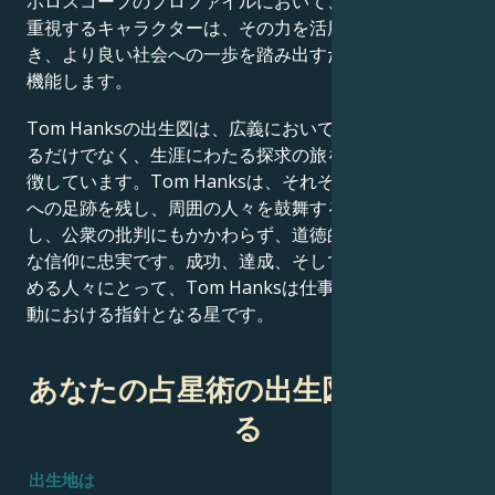
ホロスコープのプロファイルにおいて、深い人間関係を
重視するキャラクターは、その力を活用して他者を導
き、より良い社会への一歩を踏み出すための手段として
機能します。
Tom Hanksの出生図は、広義において、単に有名であ
るだけでなく、生涯にわたる探求の旅を続ける人間を象
徴しています。Tom Hanksは、それぞれの状況を世界
への足跡を残し、周囲の人々を鼓舞する手段として活用
し、公衆の批判にもかかわらず、道徳的な信念と宗教的
な信仰に忠実です。成功、達成、そして人生の意味を求
める人々にとって、Tom Hanksは仕事、成功、社会活
動における指針となる星です。
あなたの占星術の出生図を作成す
る
出生地は