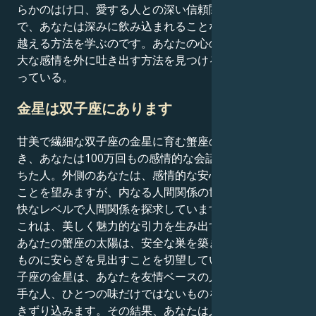
らかのはけ口、愛する人との深い信頼関係）を学ぶこと
で、あなたは深みに飲み込まれることなく、深みを乗り
越える方法を学ぶのです。あなたの心の健康は、この強
大な感情を外に吐き出す方法を見つけるかどうかにかか
っている。
金星は双子座にあります
甘美で繊細な双子座の金星に育む蟹座の太陽が宿ると
き、あなたは100万回もの感情的な会話を交わす愛に満
ちた人。外側のあなたは、感情的な安心と深い絆を育む
ことを望みますが、内なる人間関係の世界は、知的で軽
快なレベルで人間関係を探求しています。
これは、美しく魅力的な引力を生み出す緊張関係です。
あなたの蟹座の太陽は、安全な巣を築き、慣れ親しんだ
ものに安らぎを見出すことを切望しています。しかし双
子座の金星は、あなたを友情ベースの人間関係、会話上
手な人、ひとつの味だけではないものを求める世界に引
きずり込みます。その結果、あなたは人間的な愛着の感