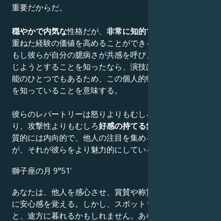
重要だからだ。
穏やかで内気な
性格だが、
非常に知的で賢いので
、積み
重ねた経験の価値を高めることができる。このことは、
もし彼らが自分の臆病さが共感を呼び、自分の望みに応
じようとすることを知ったなら、演技は彼らの芸術的才
能のひとつでもあるため、この個人的特性を真似る方法
を知っていることを意味する。
彼らのレパートリーは怒りよりもむしろ嘆きや後悔であ
り、攻撃性よりもむしろ
好感の持てる無力さを
示す。本
質的には内向的で、他人の注目を集めることを好まない
が、それが彼らをより魅力的にしている。
獅子座の月 9°51'
あなたは、他人を感心させ、賞賛や称賛を得られる瞬間
に安心感を覚える。しかし、スポットライトを浴びる
と、途方に暮れるかもしれません。あなたはおそらく、