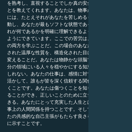
を熟考し、直視することでしか真の安全は得られないこ
とを教えてくれます。あなたは、物事が正しくないとき
には、たとえそれがあなたを苦しめるものであっても行
動し、あなたが最もソフトな状態であっても、人々がそ
れが何であるかを明確に理解できるように境界線を作る
ようにできています。ここでの苦労は、気遣いとタフさ
の両方を学ぶことだ。この場合のあなたの強みは、保護
された温厚な性質を、構造化された目に見える善の力に
変えることだ。あなたは物静かな頭脳であり、周囲や自
分の領域にいる人々を穏やかにする知恵の声になるかも
しれない。あなたの仕事は、感情に対する広大な理解を
活かして、誰もが皆を深く信頼する関係やグループを築
くことです。あなたは傷つくことを知り、それに対応す
ることができ、正しいことのために立ち上がることがで
きる。あなたにとって充実した人生とは、パワフルな仕
事上の人間関係を持つことです。そして仕事では、あな
たの共感的な自己主張がもたらす良さを、みんなに静か
に示すことです。