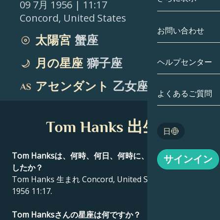
09 7月 1956
| 11:17
Concord
,
United States
双子座
日付別
相性
お問い合わせ
太陽宮
蟹座
蟹座
アストロカー
月の学問
月の星座
獅子座
ヘルプセンター
獅子座
タロット
アセンダント
乙女座
乙女座
よくあるご質問
エンジェルナ
天秤座
Tom Hanks 出生図
Blog
日
蠍座
English
Tom Hanksは、何時、何日、何時に、どこで生まれま
サインイン
射手座
したか？
Tom Hanks 生まれ Concord, United States 09 7月
Español
1956 11:17.
Deutsch
Tom Hanksさんの星座は何ですか？