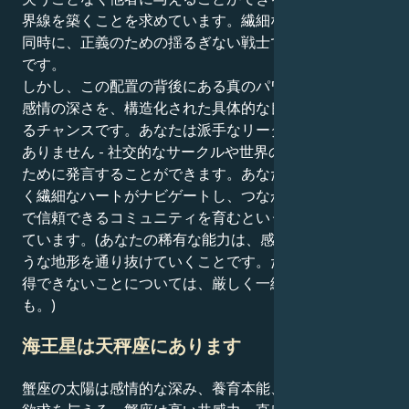
界線を築くことを求めています。繊細な共感者であると
同時に、正義のための揺るぎない戦士であることがコツ
です。
しかし、この配置の背後にある真のパワーは、あなたの
感情の深さを、構造化された具体的な良いものへと形作
るチャンスです。あなたは派手なリーダーになる必要は
ありません - 社交的なサークルや世界の調和を促進する
ために発言することができます。あなたには、その美し
く繊細なハートがナビゲートし、つながりを築き、安全
で信頼できるコミュニティを育むという使命が与えられ
ています。(あなたの稀有な能力は、感情を揺さぶるよ
うな地形を通り抜けていくことです。たとえ、自分が納
得できないことについては、厳しく一線を引きながらで
も。)
海王星は天秤座にあります
蟹座の太陽は感情的な深み、養育本能、家庭と家族への