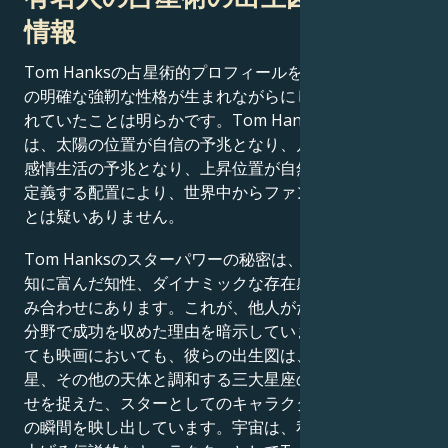
情報
Tom Hanksの占星術的プロフィールを考慮すると、そ
の明確な強靭な性格が生まれながらにして栄光を約束さ
れていたことは明らかです。Tom Hanksのスター性
は、太陽の位置が自信の予兆となり、月の位置が豊かな
感情生活の予兆となり、上昇位置が自然なカリスマ性を
定義する配置により、世界中からファンを引き寄せるこ
とは疑いありません。
Tom Hanksのスターパワーの秘密は、偉大な性格、機
知に富んだ知性、ダイナミックな存在感を示す天体の組
み合わせにあります。これが、他人がただ夢見るだけの
分野で成功を収めた理由を暗示しています。人生におい
ても映画においても、彼らの出生図は、水星、金星、火
星、その他の天体と調和する三大星座の完璧な組み合わ
せを捉えた、スターとしてのキャラクターを形作る究極
の瞬間を映し出しています。宇宙は、私たちが思わず見