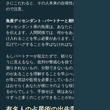
さにこだわると、その人本来の自発性が失われてしまう
ので注意。
魚座ディセンダント - パートナーと相性
ディセンダント座の魚座は、あなたにこんなメッセージ
を伝えます。人間関係では、何かをあきらめ、何かを受
け入れることを学ぶ必要があります。許すこと、両手を
広げてハグすることを学ばなければなりません。
もしパートナーが役立たずで、頼りなく、元気がないよ
うに見えるなら、批判や警戒心を捨て、天と地の間には
測りきれないもの、分類できないもの、検証できないも
のがあることを理解することを学ぶべきだ。パートナー
が常に世話や監視を必要としていると感じるなら、それ
はおそらくあなたが彼にそのような役割を押し付けてい
るからでしょう。手放せば、彼はあなたが思っているよ
りずっと多くのことができることがわかるでしょう。
有名人の占星術の出生図に関する