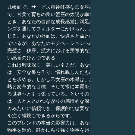
几帳面で、サービス精神旺盛な乙女座の木星のスペース
で、甘美で育ちの良い蟹座の太陽が幸運と拡大と出会う
とき、あなたの自然な成長感覚は満足感と自信というレ
ンズを通してフィルターにかけられ、あなたはそれを感
じる。あなたの外面は、快適さと繭と内なる聖域を望ん
でいるが、あなたのモチベーションへのアプローチは、
完璧さ、秩序、拡大における実際的な安定性に対する鋭
い感覚のひとつである。
これは興味深く、美しい引力だ。あなたの蟹座の太陽
は、安全な巣を作り、慣れ親しんだものに慰められるこ
とを求める。しかし乙女座の木星は、あなたを広大な情
熱と変革的な目標、そして常に本質を見極める必要のあ
る世界へと引っ張っている。というのも、同時にあなた
は、人と人とのつながりの感情的な深さだけでなく、バ
カみたいに信頼でき、保護的で忠実なものにエネルギー
を注ぐ経験もできるからです。
このブレンドの本当の影響力は、あなたが直感に従って
物事を進め、静かに粘り強く物事を起こすことです。乙