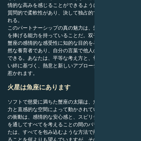
情的な高みを感じることができるようになるが、それは
質問的で柔軟性があり、決して独占的ではない形で行わ
れる。
このパートナーシップの真の魅力は、愛にハートと頭脳
を捧げる能力を持っていることだ。双子座のハートは、
蟹座の感情的な感受性に知的な目的を与え、あなたは自
然な養育者であり、自分の言葉で他人の魂を養うことが
できる。あなたは、平等な考え方と、切れないほどの固
い絆に基づく、熱意と新しいアプローチに満ちた関係に
惹かれます。
火星は魚座にあります
ソフトで慈愛に満ちた蟹座の太陽は、魚座の火星の想像
力と直感的な空間によって動かされているため、あなた
の衝動は、感情的な安心感と、スピリチュアルなレンズ
を通してすべてを考えることの間のバランスです。あな
たは、すべてを包み込むような方法で慰められ、愛され
ることを何よりも望んでいますが、その動機となる部分