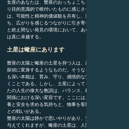
女座のあなたは、蟹座のおっちょこちょいな面を、かな
り目的意識的で根付いたものに感じさせます。あなた
は、可能性と精神的価値観を共有し、激しい献身を持
ち、広がりを感じるつながりに引き寄せられます。尊敬
と絶え間ない発見の環境において、あなたのエネルギー
は真に卓越する。
土星は蠍座にあります
蟹座の太陽と蠍座の土星を持つ人は、家庭的な人が私立
探偵に変身するようなものだ。そうなると、あなたの最
も深い本能は、育み、守り、感情的な安全な避難所を築
くことである。しかし、土星によってもたらされるあな
たの人生の偉大な教訓は、バランス、構造、そして人間
関係における深い変容です。ここには、すべての人に栄
養と安全を求める気持ちと、物事を客観的に見る必要性
との戦いがある。
蟹座の太陽は静かで思いやりがあり、安らぎと深い絆を
与えてくれますが、蠍座の土星は、人間関係の醜い真実