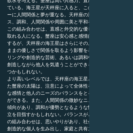
欲求を与える。蟹座は高い共感力、直感力、感情を持っ
ている。海王星が天秤座に入ると、この繊細なエネルギ
ーに人間関係と夢が重なる。天秤座の海王星：バラン
ス、調和、人間関係や周囲に美と平和を創り出す願い。
この組み合わせは、直感と外交的な優しさのバランスを
取れる人になる。蟹座は安心感と感情的な愛着を必要と
するが、天秤座の海王星はさらにその上を行き、ありの
ままの優しさで関係を取るよう影響を与える。カウンセ
リングや創造的な芸術、あるいは調和や美的な美しさを
創造しながら他人を気遣うことができるものに興味を持
つかもしれない。
より高いレベルでは、天秤座の海王星と一緒に配置され
た蟹座の太陽は、注意によって全体性を発見し、個人的
な感情と他人のニーズのバランスをとることを学ぶこと
ができる。また、人間関係の微妙なニュアンスに気づく
傾向があり、調和が優勢となるような情緒的安心感の確
立を目指すかもしれない。バランスがとれていれば、こ
の組み合わせは、思いやりがあり、社会的意識が高く、
創造的な個人を生み出し、家庭と共有スペースの両方が