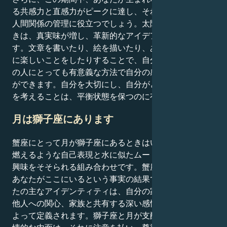
る共感力と直感力がピークに達し、それが知的な選択と
人間関係の管理に役立つでしょう。太陽が蟹座にあると
きは、真実味が増し、革新的なアイデアから解放されま
す。文章を書いたり、絵を描いたり、あるいは人のため
に楽しいことをしたりすることで、自分にとっても周囲
の人にとっても有意義な方法で自分の感情を伝えること
ができます。自分を大切にし、自分がどう感じているか
を考えることは、平衡状態を保つのに有益である。
月は獅子座にあります
蟹座にとって月が獅子座にあるときはいつも、あなたは
燃えるような自己表現と水に似たムードという、とても
興味をそそられる組み合わせです。蟹座として、これは
あなたがここにいるという事実の結果です。蟹座のあな
たの主なアイデンティティは、自分の家とのつながり、
他人への関心、家族と共有する深い感情的なつながりに
よって定義されます。獅子座と月が支配するあなたの感