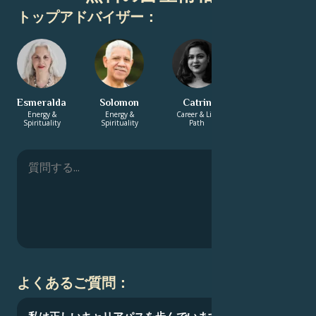
トップアドバイザー：
Esmeralda
Solomon
Catrin
Suraj
Energy &
Energy &
Career & Life
Energy &
Spirituality
Spirituality
Path
Spirituality
よくあるご質問：