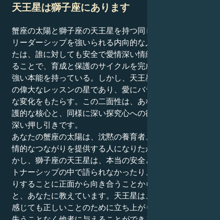
天王星は獅子座にあります
蟹座の太陽と獅子座の天王星を持つ同じ人は、反抗的な
リーダーシップを強いられる内向的な人のようだ。あな
たは、誰に対しても安全で愛情深い情緒的環境を提供す
ることで、育成と保護のサイクルを完成させようとする
強い本能を持っている。しかし、天王星はあなたの人生
の偉大なレッスンの星であり、愛にバランス、形、重大
な変化をもたらす。この二面性は、あなたの感情的で保
護的な核心と、同様に深い探究心への欲求との間の興味
深い押し引きです。
あなたの蟹座の太陽は、沈黙の養育者、優しさと深い感
情的なつながりを提供する人になりたがっています。し
かし、獅子座の天王星は、本当の安全とは、親密なパー
トナーシップの中で語られなかったり、見られなかった
りすることに正面から向き合うことから生まれるのだ
と、あなたに教えています。天王星は、たとえ気まずく
感じても正しいことのために立ち上がり、自分らしさを
失うことなく他者に与えることができるよう、明確な境