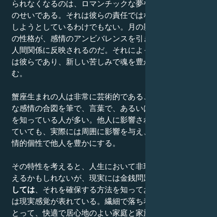
られなくなるのは、ロマンチックな夢や気分の浮き沈み
のせいである。それは彼らの責任ではないし、意地悪を
しようとしているわけでもない。月の影響を受けた彼ら
の性格が、感情のアンビバレンスを引き起こし、それが
人間関係に反映されるのだ。それによって最も苦しむの
は彼らであり、新しい苦しみで魂を豊かにすることを好
む。
蟹座生まれの人は非常に芸術的であることが多く、豊か
な感情の合図を筆で、言葉で、あるいは歌で伝える方法
を知っている人が多い。他人に影響されやすいと思われ
ていても、実際には周囲に影響を与え、その魅力的な感
情的個性で他人を豊かにする。
その特性を考えると、人生において非現実的なように見
えるかもしれないが、現実には金銭問題や
生活水準に関
しては
、それを確保する方法を知っており、その行動に
は現実感覚が表れている。繊細で落ち着きのない彼らに
とって、快適で居心地のよい家庭と家族の福祉はとても