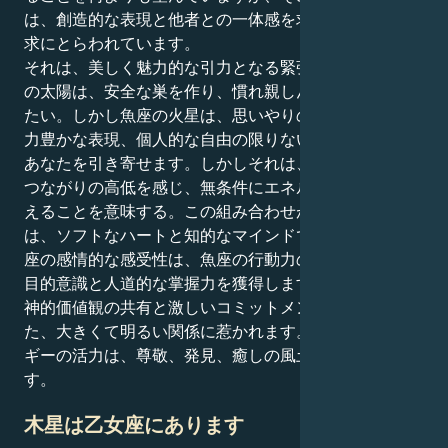
は、創造的な表現と他者との一体感を求める消費的な欲
求にとらわれています。
それは、美しく魅力的な引力となる緊張関係です。蟹座
の太陽は、安全な巣を作り、慣れ親しんだものに安住し
たい。しかし魚座の火星は、思いやりのある努力、想像
力豊かな表現、個人的な自由の限りない追求の世界へと
あなたを引き寄せます。しかしそれは、あなたが人との
つながりの高低を感じ、無条件にエネルギーを分かち合
えることを意味する。この組み合わせが優れているの
は、ソフトなハートと知的なマインドで愛せること。蟹
座の感情的な感受性は、魚座の行動力のおかげで、深い
目的意識と人道的な掌握力を獲得します。あなたは、精
神的価値観の共有と激しいコミットメントの上に築かれ
た、大きくて明るい関係に惹かれます。あなたのエネル
ギーの活力は、尊敬、発見、癒しの風土にかかっていま
す。
木星は乙女座にあります