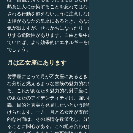
熱意は人に伝染することを忘れてはならないが、適切と
される行動を超えないように注意しなければならない。
太陽があなたの星座にあるとき、あなたは通常よりやる
気が出ますが、せっかちになったり、自分を広げすぎた
りする危険性があります。自由と集中のバランスがとれ
ていれば、より効果的にエネルギーを使うことができる
でしょう。
月は乙女座にあります
射手座にとって月が乙女座にあるとき、あなたは土俗的
な分析と燃えるような冒険の魅力的な組み合わせとな
る。これがあなたを魅力的な射手座にしている。射手座
のあなたのアイデンティティは、強い自由意識、楽観主
義、目的と真実を発見したいという願望によって特徴づ
けられます。一方、月と乙女座が支配するあなたの感情
的な内面は、その感情を数値化し、分類し、意味づけす
ることに関心がある。この組み合わせは、魅力的な内的