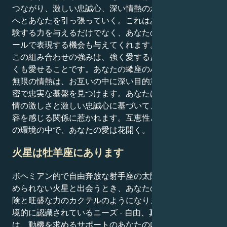
つながり、激しい忠誠心、深い情熱の永遠の探求の世界
へとあなたを引っ張っていく。これはあなたに世界を経
験する力を与えるだけでなく、あなたの愛を力強いスケ
ールで表現する機会も与えてくれます。
この組み合わせの強みは、強く愛するだけでなく、優し
くも愛せることです。あなたの蠍座のハートと射手座の
無限の情熱は、お互いの中に深い目的意識を見出し、親
密で忠実な基盤を見つけます。あなたは、共有された感
情の激しさと激しい忠誠心に基づいて、魂の奥深さと変
容を感じる関係に惹かれます。互恵性と揺るぎない信頼
の環境の中で、あなたの愛は花開く。
火星は牡羊座にあります
ボヘミアン的で自由奔放な射手座の太陽が、牡羊座の止
められない火星と出会うとき、あなたの行動は無限の冒
険と旺盛な力のカクテルのようになります。あなたの環
境的に認識されているニーズ - 自由、真実、普遍化 -
は、動機を求めるサポートのあなたの内側の世界と競合