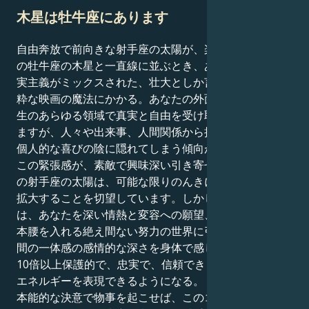
木星は牡牛座にあります
自由奔放で前向きな射手座の太陽が、楽観的で拡大志向
の牡牛座の木星と一直線に並ぶとき、あなたは冒険と現
実主義がミックスされた、壮大としか言いようのない純
粋な映画の魔法にかかる。あなたの外面的な自己は、人
生のあらゆる領域で真実と自由を受け取ることを主張し
ますが、人々や出来事、人間関係から挑戦を受けると、
個人的な喜びの陰に隠れてしまう傾向があります。
この緊張感が、素敵で興味深い引き寄せを生む。あなた
の射手座の太陽は、可能な限りのんきに動き、教育し、
拡大することを切望しています。しかし牡牛座の木星
は、あなたを深い情熱と変容への願望、そして何事にも
本腰を入れる絶え間ない努力の世界に引き込みます。人
間の一体感の感情的な深さを身体で感じることができ、
10倍以上保護的で、忠実で、信頼できる方法で自分の
エネルギーを表現できるようになる。
本能的な決意で物事を起こせば、このコンボは止められ