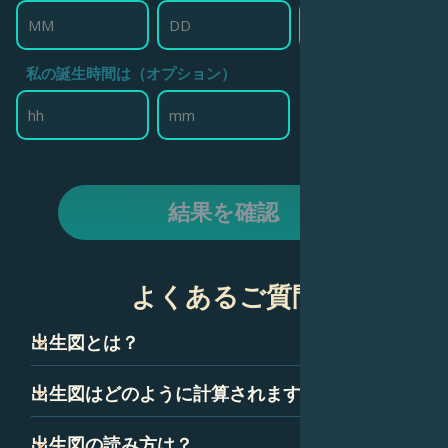
私の誕生時間は（オプション）
結果を確認
よくあるご質問
出生図とは？
出生図は、ネイタルチャートとも呼ばれ、技術的には、あ
出生図はどのように計算されますか？
なたが生まれた瞬間の空のスナップショットです。星座、
惑星、ハウスを表すいくつかの記号で構成されています。
出生図は、あなたが生まれた正確な時間、日付、場所に基
出生図の読み方は？