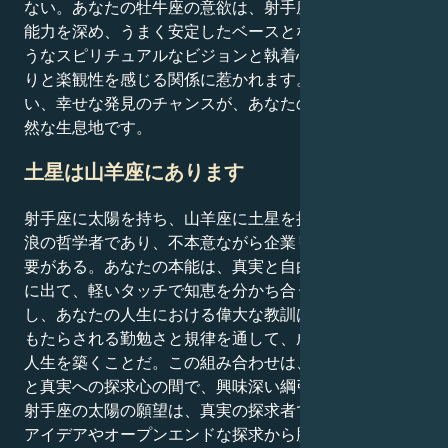
ない。あなたの牡牛座の意欲は、射手座の情熱と喜びの
能力を深め、うまく安定したベースとなります。似たよ
うなスピリチュアルなビジョンと執着心に基づく、広が
りと楽観性を感じる関係に惹かれます。互いを尊重し合
い、幸せな発見のチャンスが、あなたのエネルギーの自
然な生息地です。
土星は山羊座にあります
射手座に太陽を持ち、山羊座に土星を持つ人は、この放
浪の哲学者であり、不本意ながら企業リーダーになる必
要がある。あなたの本能は、真実と自由を探求し、世界
に出て、軽いタッチで知恵を分かち合うことだ。しか
し、あなたの人生における偉大な教訓は、土星によって
もたらされる勤勉さと規律を通して、成功した体系的な
人生を築くことだ。この組み合わせは、あなたの冒険心
と真実への探求心の間で、興味深い綱引きを生む。
射手座の太陽の願望は、真実の探求者であり、冒険的な
アイデアやオープンエンドな探求から勝利を得る人であ