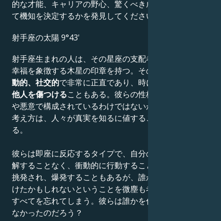
的な才能、キャリアの野心、驚くべき成果、知恵、そし
て機知を決定するかを発見してください。
射手座の太陽 9°43'
射手座生まれの人は、その星座の支配者であり、正義と
幸福を象徴する木星の印章を持つ。そのため
楽観的で活
動的、社交的
で非常に正直であり、時には
その率直さが
他人を傷つける
こともある。彼らの性格は、痛烈な風刺
や悪意で構成されているわけではないが、彼らの正義の
考え方は、人々が真実を知るに値することを意味してい
る。
彼らは即座に反応するタイプで、自分の行動の結果を理
解することなく、衝動的に行動することが多い。数秒で
挑発され、爆発することもあるが、誰かを感情的に傷つ
けたかもしれないということを微塵も考えずに、すぐに
すべてを忘れてしまう。彼らは誰かを傷つけるつもりは
なかったのだろう？