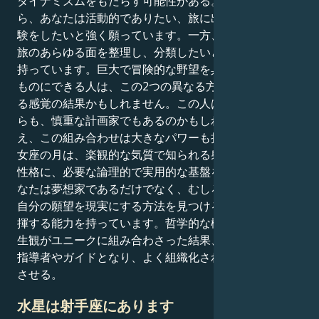
ダイナミズムをもたらす可能性がある。射手座の気質か
ら、あなたは活動的でありたい、旅に出たい、新しい経
験をしたいと強く願っています。一方、乙女座の月は、
旅のあらゆる面を整理し、分類したいという強い衝動を
持っています。巨大で冒険的な野望を具体的で現実的な
ものにできる人は、この2つの異なる方向に引っ張られ
る感覚の結果かもしれません。この人は旅を楽しみなが
らも、慎重な計画家でもあるのかもしれない。とはい
え、この組み合わせは大きなパワーも持っています。乙
女座の月は、楽観的な気質で知られる射手座のあなたの
性格に、必要な論理的で実用的な基盤を提供します。あ
なたは夢想家であるだけでなく、むしろ行動家であり、
自分の願望を現実にする方法を見つけるために知性を発
揮する能力を持っています。哲学的な概念と現実的な人
生観がユニークに組み合わさった結果、あなたは優れた
指導者やガイドとなり、よく組織化され、やる気を起こ
させる。
水星は射手座にあります