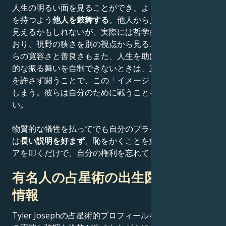
人生の明るい面を見ることができ、より楽観的な世界観
を持つよう
他人を鼓舞する
。他人から見れば少し浅薄に
見えるかもしれないが、実際には哲学的な精神を持って
おり、視野の狭さを別の視点から見ることができる。彼
らの寛容さと善良さもまた、人生を助けてくれる。攻撃
的な振る舞いを自制できないときは、正義のために妥協
を許さず闘うことで、この「イメージ」を台無しにして
しまう。彼らは自分のために戦うことをほとんどしな
い。
物質的な犠牲を払ってでも自分のプライドを守る。彼ら
は
長い説明を好まず
、恥をかくことを好まないので、ド
アを叩くだけで、自分の権利を忘れてしまう。
有名人の占星術の出生図に関する
情報
Tyler Josephの占星術的プロフィールを考慮すると、そ