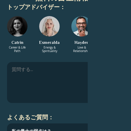
トップアドバイザー：
Catrin
Esmeralda
Hayden
Ashwin
Career & Life
Energy &
Love &
Energy &
Path
Spirituality
Relationship
Spirituality
よくあるご質問：