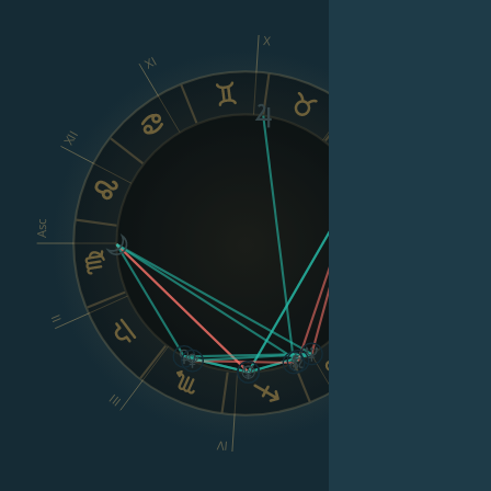
X
XI
IX
XII
VIII
Asc
Dsc
II
VI
III
V
IV