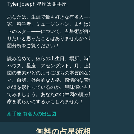
Tyler Joseph 星座は 射手座.
Français
あなたは、生涯で最も好きな有名人——政治家、発明
家、科学者、ミュージシャン、または魅力的なハリウッ
ドのスター——について、占星術が何を語っているか知
Português
りたいと思ったことはありませんか？以下の詳細な出生
図分析をご覧ください！
العربية
読み進めて、彼らの出生日、場所、時間、惑星の位置、
ハウス、星座、アセンダント、月、上昇星座など、出生
図の要素がどのように彼らの本質的なアイデンティテ
日本語
ィ、自我、外向的な人格、感情的な苦悩、そして成功へ
の道を形作っているのか、興味深い占星術的解釈を探っ
てみましょう。あなたの出生図の読み解きも、同様の洞
察を明らかにするかもしれません！
射手座 有名人の出生図
無料の占星術相談