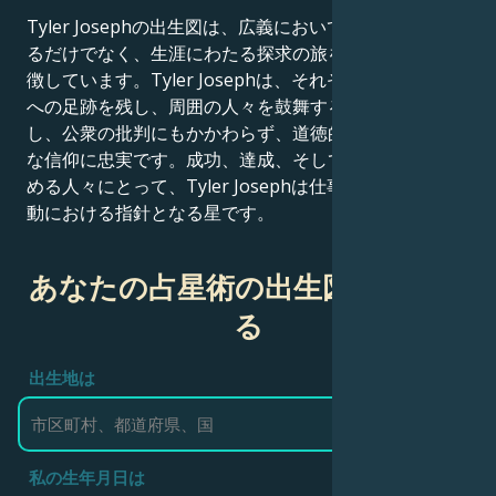
Tyler Josephの出生図は、広義において、単に有名であ
るだけでなく、生涯にわたる探求の旅を続ける人間を象
徴しています。Tyler Josephは、それぞれの状況を世界
への足跡を残し、周囲の人々を鼓舞する手段として活用
し、公衆の批判にもかかわらず、道徳的な信念と宗教的
な信仰に忠実です。成功、達成、そして人生の意味を求
める人々にとって、Tyler Josephは仕事、成功、社会活
動における指針となる星です。
あなたの占星術の出生図を作成す
る
出生地は
私の生年月日は