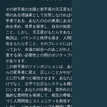
その射手座の太陽と射手座の天王星を持つ人は、先見の
明のある理論家として出世しなければならない放浪の哲
学者である。あなたの心の奥底にある憧れは、真実と自
由を求め、世界を探求し、自分の知恵を優しく提供する
こと。しかし、天王星がもたらすあなたの人生の偉大な
教訓は、バランスと秩序を築き、人間関係に永続的な変
化をもたらすこと。そのブレンドには偉大なパワーが宿
っており、永遠の結合へのあこがれと、同様に冷静に調
査する深い必要性との間のポジティブなダイナミックさ
があります。
この射手座のツインポジションは、あなたを生まれなが
らの変革者に変え、正しいことがやがて間違っているこ
とに打ち勝つと確信させます。あなたは物事を感じるだ
けでなく、公平で公正なシステムを構築するためにここ
にいます。あなたの仕事は、並外れた社交的な気品と頭
脳的な透明性を発揮して、相互の尊敬と誠実な取引に基
づく人間関係とコミュニティを創造することです。
しかし、パートナーシップを極端に重視するあまり、コ