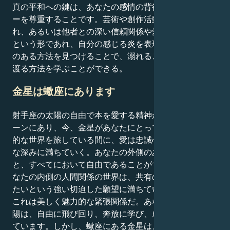
真の平和への鍵は、あなたの感情の背後にあるエネルギ
ーを尊重することです。芸術や創作活動を通じてであ
れ、あるいは他者との深い信頼関係や愛に関連した提携
という形であれ、自分の感じる炎を表現する安全で栄養
のある方法を見つけることで、溺れることなく深い海を
渡る方法を学ぶことができる。
金星は蠍座にあります
射手座の太陽の自由で本を愛する精神があなたの感情ゾ
ーンにあり、今、金星があなたにとって蠍座の深く変容
的な世界を旅している間に、愛は忠誠心で激しく感情的
な深みに満ちていく。あなたの外側のあなたは、真実
と、すべてにおいて自由であることがすべてですが、あ
なたの内側の人間関係の世界は、共有の愛に絡め取られ
たいという強い切迫した願望に満ちています。
これは美しく魅力的な緊張関係だ。あなたの射手座の太
陽は、自由に飛び回り、奔放に学び、成長したいと思っ
ています。しかし、蠍座にある金星は、激しい感情的な