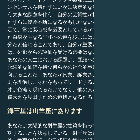
ンセンサスを待たずにいかに決定的な決断を下すかとい
う大きな課題を伴う。自分の芸術性が批判されると、い
たずらに優柔不断になるかもしれないが、あなたは不安
定で、常に安心感を必要としているかもしれない。あな
た自身が内なる平和への道を歩むには、自分の仕事は十
分だと信じることであり、自分が重要だと感じるために
は、外部からの評価を受ける必要はない。
あなたの人生における課題は、団結への強力な欲求を、
永続的な価値を持つ何らかの社会的事業や創造的事業に
向けることだ。あなたが真実、誠実さ、感情的成熟の原
則を理解し、それをもってリードするとき、あなたの天
才は色濃く現れるだけでなく、他の人たちが自分自身の
偉大さを見出すための道標となるだろう。
海王星は山羊座にあります
あなたは太陽的な射手座の性質を持っており、競争で成
功することを決意している。射手座は冒険好きで哲学