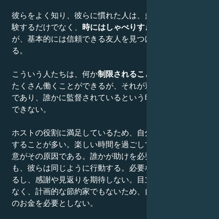
彼らをよく知り、彼らに慣れた人は、多くの楽しみを経
験するだけでなく、
時にはしゃべりすぎるかも
しれない
が、基本的には信頼できる友人を見つけることができ
る。
こういう人たちは、何か
制限されることを嫌う
。彼らは
たくさん働くことができるが、それが避けられない義務
であり、誰かに監督されているという印象を持つことは
できない。
ホストの役割に満足しているため、自分の可能性を誇張
することが多い。楽しい時間を過ごしているときの不注
意がその原因である。誰かが助けを必要としているとき
も、彼らは同じように行動する。必要なことはすぐにす
るし、感謝や見返りを期待しない。目立ちたがり屋でも
なく、計画的な節約家でもないため、自分のために多く
のお金を必要としない。