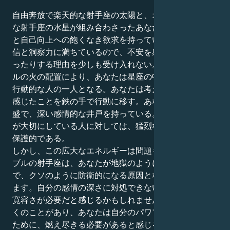
自由奔放で楽天的な射手座の太陽と、オープンマインド
な射手座の水星が組み合わさったあなたは、不屈の精神
と自己向上への飽くなき欲求を持っている。あなたは自
信と洞察力に満ちているので、不安を感じたり自分を疑
ったりする理由を少しも受け入れない。このダブルバレ
ルの火の配置により、あなたは星座の中で最も意欲的で
行動的な人の一人となる。あなたは考えるのではなく、
感じたことを鉄の手で行動に移す。あなたは好奇心が旺
盛で、深い感情的な井戸を持っている。しかし、あなた
が大切にしている人に対しては、猛烈な忠誠心を持ち、
保護的である。
しかし、この広大なエネルギーは問題も引き起こす。ダ
ブルの射手座は、あなたが地獄のようにドラマチック
で、クソのように防衛的になる原因となる可能性があり
ます。自分の感情の深さに対処できないので、感情的な
寛容さが必要だと感じるかもしれません。世の中には多
くのことがあり、あなたは自分のパワフルな内面を守る
ために、燃え尽きる必要があると感じるかもしれない。