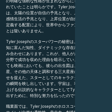
の明確な強靭な性格が生まれながらにして栄光を約束さ
れていたことは明らかです。Tyler Josephのスター性
は、太陽の位置が自信の予兆となり、月の位置が豊かな
感情生活の予兆となり、上昇位置が自然なカリスマ性を
定義する配置により、世界中からファンを引き寄せるこ
とは疑いありません。
Tyler Josephのスターパワーの秘密は、偉大な性格、機
知に富んだ知性、ダイナミックな存在感を示す天体の組
み合わせにあります。これが、他人がただ夢見るだけの
分野で成功を収めた理由を暗示しています。人生におい
ても映画においても、彼らの出生図は、水星、金星、火
星、その他の天体と調和する三大星座の完璧な組み合わ
せを捉えた、スターとしてのキャラクターを形作る究極
の瞬間を映し出しています。宇宙は、私たちが思わず見
上げる伝説的なキャラクターとしてTyler Josephを生み
出すために、特別な努力を払ったのです。
職業面では、Tyler Josephのホロスコープは、占星術の