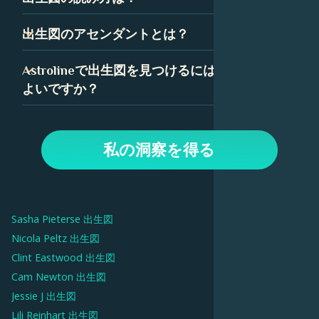
これらの記号の組み合わせは、あなたの性格と人生の道に
づいて計算されます。出生図の精度を確保するために、時
ついて多くを語っています。
間は可能な限り正確である必要があります。
出生図を読むことは最初は気が遠くなるように思えるかも
出生図のアセンダントとは？
しれませんが、いくつかの簡単な要素に分解できます。惑
星、星座、ハウスはすべて、出生図の中で特定の意味を持
アセンダント、つまり上昇宮は、あなたが生まれたときに
Astrolineで出生図を見つけるにはどうすれば
っており、Astrolineでは、各要素の詳細な解釈を見つける
東の地平線上に昇っていた星座です。あなたの出生図で
よいですか？
ことができます。
は、アセンダントはあなたの人生に対する態度と、あなた
が他の人にどのように自分自身を表現するかを表していま
Astrolineアプリで、生年月日を入力してプロフィールを作
す。
成します。次に、「出生図」タブに移動して、チャートと
私の洞察を得る
解釈を表示します。上部のオプションを使用して、惑星、
ハウス、毎日の通過など、チャートのさまざまな側面を調
べます。
Sasha Pieterse
出生図
Nicola Peltz
出生図
Clint Eastwood
出生図
Cam Newton
出生図
Jessie J
出生図
Lili Reinhart
出生図