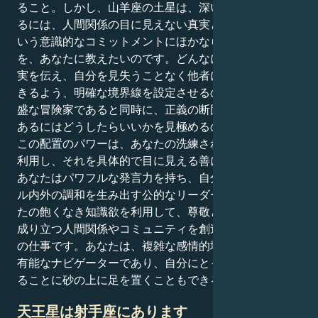
ること。しかし、山羊座の土星は、深い知恵を身につけ
るには、人間関係の目に見えない真実と深く付き合うと
いう意識的なコミットメントにほかならないということ
を、あなたに教えたいのです。どんなに気まずくても真
実を伝え、自分を見失うことなく他者に与えることがで
きるよう、明確な境界線を設定させるのです。好奇心旺
盛な冒険家であると同時に、正義の断固とした擁護者で
あるにはどうしたらいいかを見極めるのがコツだ。
この配置のパワーは、あなたの洗練されていない知性を
利用し、それを具体的で目に見える善にすることです。
あなたはパワフルな発言力を持ち、自分の社会的サーク
ル内外の調和を生み出す公的なリーダーになれる。あな
たの飽くなき知識欲を利用して、尊敬と相互信頼の上に
成り立つ人間関係やコミュニティを創造するのがあなた
の仕事です。あなたは、複雑な感情的地形に対応できる
有能なナビゲーターであり、自分にとって正しいと感じ
ることに砂の上に足を置くこともできる。
天王星は射手座にあります