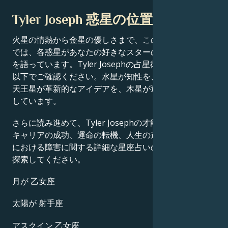
Tyler Joseph 惑星の位置
火星の情熱から金星の優しさまで、この有名人の出生図
では、各惑星があなたの好きなスターの成功物語の一端
を語っています。Tyler Josephの占星術チャート分析を
以下でご確認ください。水星が知性を、土星が規律を、
天王星が革新的なアイデアを、木星が運をそれぞれ定義
しています。
さらに読み進めて、Tyler Josephの才能、カリスマ性、
キャリアの成功、運命の転機、人生の道筋、そして恋愛
における障害に関する詳細な星座占いのプロフィールを
探索してください。
月が 乙女座
太陽が 射手座
アスクイン 乙女座