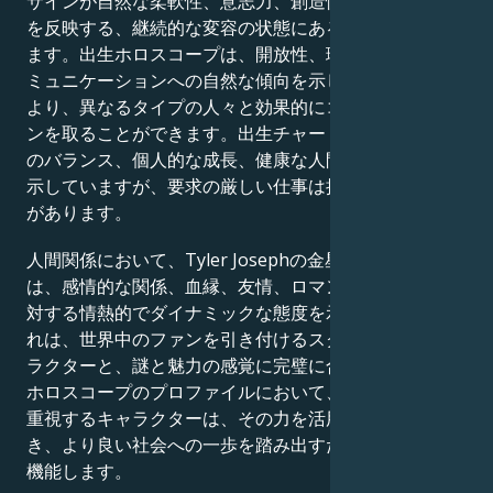
サインが自然な柔軟性、意志力、創造性、そして忍耐力
を反映する、継続的な変容の状態にある人間を描いてい
ます。出生ホロスコープは、開放性、理解力、そしてコ
ミュニケーションへの自然な傾向を示しており、これに
より、異なるタイプの人々と効果的にコミュニケーショ
ンを取ることができます。出生チャートは、仕事とケア
のバランス、個人的な成長、健康な人間関係への献身を
示していますが、要求の厳しい仕事は挑戦となる可能性
があります。
人間関係において、Tyler Josephの金星と火星の出生図
は、感情的な関係、血縁、友情、ロマンチックな関係に
対する情熱的でダイナミックな態度を示しています。こ
れは、世界中のファンを引き付けるスクリーン上のキャ
ラクターと、謎と魅力の感覚に完璧に合致しています。
ホロスコープのプロファイルにおいて、深い人間関係を
重視するキャラクターは、その力を活用して他者を導
き、より良い社会への一歩を踏み出すための手段として
機能します。