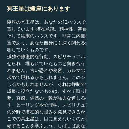
冥王星は蠍座にあります
蠍座の冥王星は、あなたの12ハウスである射手座に位
置しています-潜在意識、精神性、舞台裏のパターン、
そして結末のハウスです。非常に内側に深く入り込む配
置であり、あなた自身にも深く関わる形で、水面下で変
容していくものです。
孤独や修復的な行動、スピリチュアルな修行へと引き寄
せられ、埋もれていたものと向き合うことになるかもし
れません。古い恐れや秘密、カルマのサイクルが解放を
求めて現れるかもしれません。このシフトは時に重く感
じるかもしれませんが、それは抑制です：もうあなたの
成長に役立たないものは、すべて取り除かれるのです。
夢、直感、偶然の一致が強力な道しるべとして現れま
す。ヒーリングや心理学、スピリチュアルリーディング
の分野で潜在的な強みを発見できるかもしれません。こ
こでの冥王星は、目に見えないものと接触し、直感を信
頼することを学ぶよう、しばしばあなたを鼓舞します。