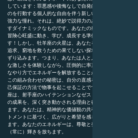
しています：罪悪感や後悔なしで自発的に心に浮かぶも
のを行動する個人的な自由を伴う新しい始まりのための
強力な憧れ。それは、絶妙で説得力のある引力を生み出
すダイナミックなものです。あなたの射手座の太陽は、
冒険心旺盛に動き、学び、成長する準備ができていま
す！しかし、牡羊座の火星は、あなたを前進、個人的な
追求、窮地を救うための果てしない探求の宇宙へと引き
ずり込みます。つまり、あなたは人と人との絆の感情的
な激しさを体験しながら、圧倒的に率直で勇敢で進歩的
なやり方でエネルギーを解放することができるのです。
この組み合わせの秘密は、自分の直感を信じ、静かな自
己保証の方法で物事を起こせることです。あなたの牡羊
座は、射手座のハイテンションなゼスト・トゥ・ゼスト
の成果を、深く突き動かされる理由と後押しで手に入れ
ます。あなたは、精神的な価値観の共有と激しいコミッ
トメントに基づく、広がりと希望を感じる関係に惹かれ
ます。あなたのエネルギーは、尊敬と発見の環境の中で
（常に）輝きを放ちます。