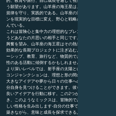
的、教育や旅行、自己成長を通じて視野を広げたいとい
う願望があります。山羊座の海王星は、地に足をつけ、
規律を守り、実践的である。山羊座の海王星は、ビジョ
ンを現実的な目標に変え、野心と戦略が出会うことを望
んでいる。
これは冒険心と集中力の理想的なブレンドであり、ちょ
うどあなたの片思いの相手と同じです。射手座は自由と
興奮を望み、山羊座の海王星はその熱意を実際の成果や
効果的な長期プロジェクトに注ぎ込むよう促す。リーダ
ーシップ、教育、旅行など、物質的であると同時に先見
性のある活動に傾倒するかもしれません。
より深いレベルでは、射手座の太陽と山羊座の海王星の
コンジャンクションは、理想と形の間の緊張を通して、
大きなアイデアや夢から日々の仕事への変換を考え、自
分自身を見つけることができます。彼らは伸び伸びと、
良いアイデアを行動に移す。この2つが調和していると
き、このようなミックスは、冒険的でありながら規律正
しい性格を生み出します-自分の仕事で継続的な地歩を
築きながら、意味と成長を探求できる人です。