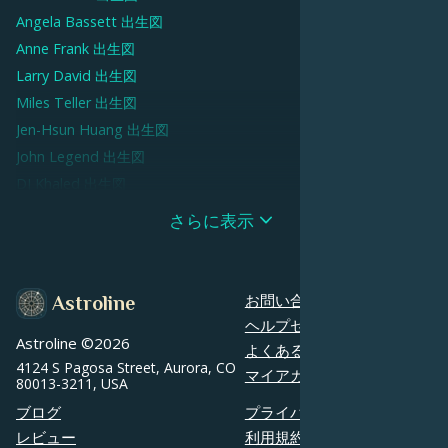
Angela Bassett
出生図
Anne Frank
出生図
Larry David
出生図
Miles Teller
出生図
Jen-Hsun Huang
出生図
John Legend
出生図
DJ Khaled
出生図
Theodore Roosevelt
出生図
さらに表示
Meg Ryan
出生図
Candice Swanepoel
出生図
Jenna Dewan
出生図
お問い合わせ
Astroline
Alexander Skarsgård
出生図
ヘルプセンター
Astroline ©
2026
Robert Plant
出生図
よくあるご質問
4124 S Pagosa Street, Aurora, CO
Joe Keery
出生図
マイアカウント
80013-3211, USA
Alec Baldwin
出生図
ブログ
プライバシーポリシー
Rob Lowe
出生図
レビュー
利用規約