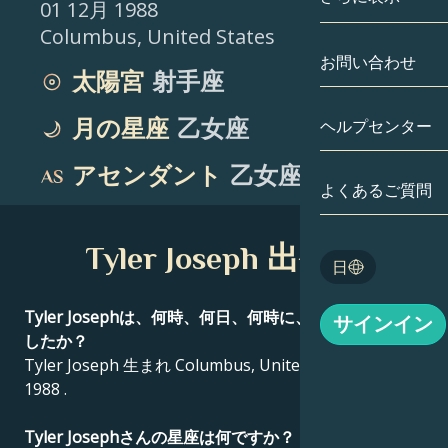
01 12月 1988
Columbus
,
United States
双子座
日付別
相性
お問い合わせ
太陽宮
射手座
蟹座
アストロカー
月の学問
月の星座
乙女座
ヘルプセンター
獅子座
タロット
アセンダント
乙女座
乙女座
よくあるご質問
エンジェルナ
天秤座
Tyler Joseph 出生図
Blog
日
蠍座
English
Tyler Josephは、何時、何日、何時に、どこで生まれま
サインイン
射手座
したか？
Tyler Joseph 生まれ Columbus, United States 01 12月
Español
1988 .
Deutsch
Tyler Josephさんの星座は何ですか？