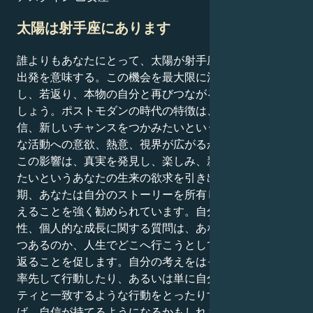
太陽は射手座にあります
誰よりもあなたにとって、太陽が射手座に戻ることは再
出発を意味する。この機会を最大限に活用すれば、集中
し、若返り、本物の自分と再びつながることができるで
しょう。ポストモダンの時代の特徴は、新たな活力、自
信、新しいチャンスをつかみたいという欲求です。好き
な活動への意欲、熱意、視界が広がるかもしれません。
この影響は、真実を発見し、楽しみ、新しいことを学び
たいというあなたの生来の欲求を引き出します。この時
期、あなたは自分のストーリーを所有し、それを人に伝
えることを強く勧められています。自分らしさ、方向
性、個人的な成長に関する質問は、あなたが誰になりつ
つあるのか、人生でどこへ行こうとしているのかを振り
返ることを促します。自分の考えをはっきり述べたり、
率先して行動したり、あるいは単に自分のアイデンティ
ティと一致するような行動をとったりすることができれ
ば、自信が持てるようになるかもしれません。あなたの