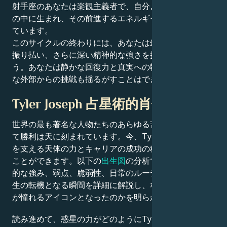
射手座のあなたは楽観主義者で、自分よりも大きなもの
の中に生まれ、その前進するエネルギーは可能性に満ち
ています。
このサイクルの終わりには、あなたは幻想と恐れの層を
振り払い、さらに深い精神的な強さを持って現れるだろ
う。あなたは静かな回復力と真実への執着を持ち、どん
な外部からの挑戦も揺るがすことはできないだろう。
Tyler Joseph 占星術的肖像画
世界の最も著名な人物たちのあらゆる苦闘、挑戦、そし
て勝利は天に刻まれています。今、Tyler Josephの魅力
を支える天体の力とキャリアの成功の秘密を解き明かす
ことができます。以下の
出生図
の分析では、彼らの先天
的な強み、弱点、脆弱性、日常のルーティン、そして人
生の転機となる瞬間を詳細に解説し、なぜ彼らが私たち
が憧れるアイコンとなったのかを明らかにします。
読み進めて、惑星の力がどのようにTyler Josephの創造