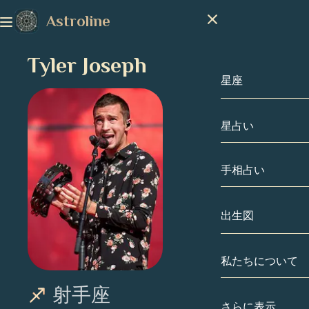
Astroline
Tyler Joseph
星座
星占い
星座
山羊座
手相占い
水瓶座
出生図
魚座
私たちについて
出生図
牡羊座
射手座
牡牛座
有名人
さらに表示