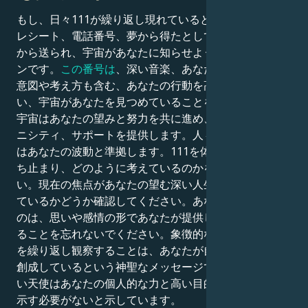
もし、日々111が繰り返し現れているとしたら、時計、
レシート、電話番号、夢から得たとしても、それは天使
から送られ、宇宙があなたに知らせようとしているサイ
ンです。
この番号は
、深い音楽、あなたのポジティブな
意図や考え方も含む、あなたの行動を高い影響力で行
い、宇宙があなたを見つめていることを示しています。
宇宙はあなたの望みと努力を共に進め、調和、シンクロ
ニシティ、サポートを提供します。人々、機会、出来事
はあなたの波動と準拠します。111を体験するとき、立
ち止まり、どのように考えているのかを観察してくださ
い。現在の焦点があなたの望む深い人生にサポートされ
ているかどうか確認してください。あなたが受け取るも
のは、思いや感情の形であなたが提供しているものであ
ることを忘れないでください。象徴的なフラッグ、111
を繰り返し観察することは、あなたが自分の現実を共同
創成しているという神聖なメッセージです。あなたの高
い天使はあなたの個人的な力と高い目的を許し、恐れを
示す必要がないと示しています。