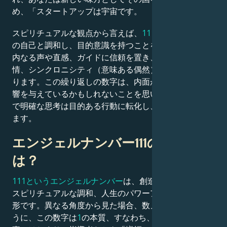
め、「スタートアップは宇宙です。
Français
スピリチュアルな観点から言えば、
111 は私
たちが高次
の自己と調和し、目的意識を持つことを示しています。
内なる声や直感、ガイドに信頼を置き、答えを思考、感
Português
情、シンクロニシティ（意味ある偶然）を通して受け取
ります。この繰り返しの数字は、内面が外観や結果に影
العربية
響を与えているかもしれないことを思い出させ、前向き
で明確な思考は目的ある行動に転化し、行動として現れ
ます。
日本語
エンジェルナンバー111の意味と
は？
111というエンジェルナンバー
は、創造のスピリット、
スピリチュアルな調和、人生のパワーアップを表す一舜
形です。異なる角度から見た場合、数ノイジーが言うよ
うに、この数字は
1
の本質、すなわち、独立、活力、物