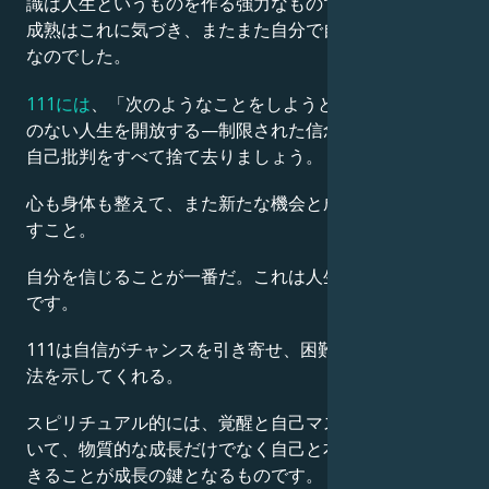
識は人生というものを作る強力なものであり、個人的な
成熟はこれに気づき、またまた自分で自分を育てるもの
なのでした。
111には
、「次のようなことをしようとして」かけがえ
のない人生を開放する—制限された信念や恐れ、そして
自己批判をすべて捨て去りましょう。
心も身体も整えて、また新たな機会と成長の糸口を見出
すこと。
自分を信じることが一番だ。これは人生への楽観的態度
です。
111は自信がチャンスを引き寄せ、困難に立ち向かう方
法を示してくれる。
スピリチュアル的には、覚醒と自己マスターを意味して
いて、物質的な成長だけでなく自己と本当に調和して生
きることが成長の鍵となるものです。