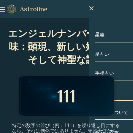
Astroline
エンジェルナンバー111の意
星座
味：顕現、新しい始まり、
星占い
星座
そして神聖な調和
山羊座
手相占い
水瓶座
出生図
魚座
私たちについて
出生図
牡羊座
特定の数字の並び（例：111）を繰り返し目にする
牡牛座
有名人
なら、それは偶然ではありません。守護天使たち
さらに表示