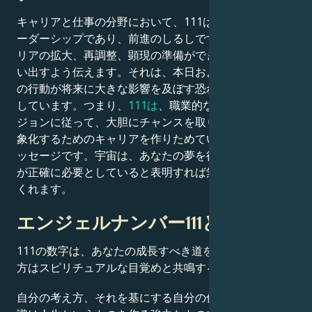
キャリアと仕事の分野において、111は機会であり、リ
ーダーシップであり、前進のしるしです。宇宙は、キャ
リアの拡大、再調整、顕現の準備ができていることを思
い出すよう伝えます。それは、本日および明日のあなた
の行動が将来に大きな影響を及ぼす恐れがあることを示
しています。つまり、
111は
、職業的な行動を最高のビ
ジョンに従って、大胆にチャンスを取り、自分自身を抽
象化するためのキャリアを作りためていくように促すメ
ッセージです。宇宙は、あなたの夢を後押しし、あなた
が正確に必要としていると表明すれば無条件に真理して
くれます。
エンジェルナンバー111と自己成長
111の数字は、あなたの成長すべき道を示し、心の在り
方はスピリチュアルな目覚めと共鳴する。
自分の考え方、それを基にする自分の信念、そして自意