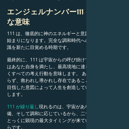
エンジェルナンバー111 – 最終的
な意味
111 は、徹底的に神のエネルギーと意図を込めた最新の
始まりになります。完全な調和時代への到来、そして意
識を新たに目覚める時期です。
最終的に、111 は宇宙からの呼び掛けであり、その目的
はあなた自身を満たし、最高境地に達した自己の中に置
くすべての考え行動を意味します。 あなたが1人とは限
らず、救われし導かれし存在であること、そして最高の
目指した意図によって人生を創造していくことを思い出
します。
111 が繰り返し
現れるのは、宇宙があなたの集中、準
備、そして調和に応じているから、二つは完全に揃い、
とっくに顕現の最大タイミングが来ているサイン だか
らです。