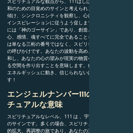
スピリチュアルな観点から、111はしばしば気づきと調
和のための目覚めのサインと考えられます。直感に耳を
傾け、シンクロニシティを観察し、心に湧くアイデアや
インスピレーションに従うよう促します。111は本質的
には「神のゴーサイン」であり、創造と顕現の条件が
心、感情、魂すべてに完全であることを示します。111
は単なる三桁の番号ではなく、スピリチュアルな目覚め
の呼びかけです。あなたの波動を高め、高次の自己と調
和し、あなたの心の望みが現実の物質への実現に含まれ
る空間を作り出すことを意味します。信じられないほど
エネルギッシュに動き、信じられないほど興奮していま
す！
エンジェルナンバー111のスピリ
チュアルな意味
スピリチュアルなレベル、111 は 、宇宙からの目覚め
のサインです。多くの場合、スピリチュアルな覚醒、内
的拡大、再調整の旅であり、あなたの直感が広がり、あ