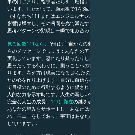
事のはじまり、指導者たちを「増幅」する形状をとって
います。したがって、顕示板で1を3回繰り返す場合
（すなわち111 またはエンジェルナンバー111）、その
影響は増大し、その瞬間を光で満たすことができます。
思考パターンや顕現は一瞬で組み合わされます。
見る回数111なら
、それは宇宙からの刺激と守護天使か
らのメッセージでしょう：あなたのアイデアは急速に現
実化しています、恐れたり疑ったりしたり、できないと
思ったりする代わりに、願うことへの肯定的な態度を取
ります。考え方は現実になる あなたの精神は直接あな
たの心を作り上げます。自分に自信を持ち、霊感を受け
て目標のために行動するように促されます..あなたの個
人的な力を示す時です。人生の新しい章、経済的機会、
完全な人生の成長、
111は顕在
の鍵を表します。宇宙は
あなたの望みをサポートし、あなたは元のエネルギーと
ハーモニーをしており、宇宙はあなたの希望をサポート
しています。.