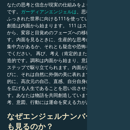
なたの思考と信念が現実の仕組みをより自覚的に見る時
です。
ガーディアンエンジェルは
、思考、感情、想像を
ふっきれた世界に向ける111を使っています。すべての
創造は内面から始まります。 111 はスピリットの視点
から、変容と目覚めのフェーズへの移行を示していま
す。内面を見るときに、生産的な思考のために前向きで
集中力があるか、それとも疑念や恐怖を手放すかを選ん
でください。 再び、考え（肯定的または否定的）は創
造的です。調和は内面から始まり、意図と集中力は回復
ステップで駆り立てられます。内面が真っすぐ続けるた
びに、それは自然に外側の美に表れます。
111
は根本
的に、高次元の自己、直感、自分自身のスピリット目的
を広げる人生であることを思い出させるための数字で
す。あなたは物語を共同創造しています。あらゆる思
考、意図、行動には運命を変える力があります。
なぜエンジェルナンバー111を何度
も見るのか？