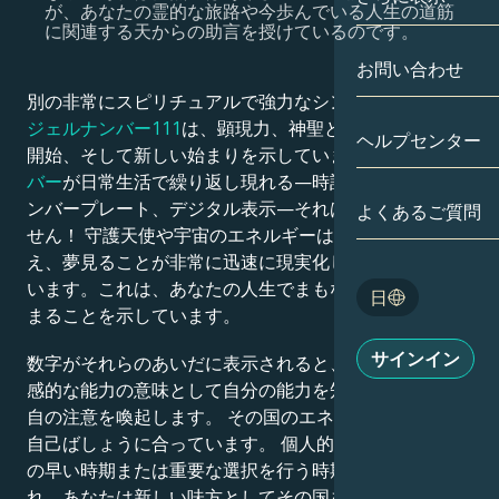
が、あなたの霊的な旅路や今歩んでいる人生の道筋
に関連する天からの助言を授けているのです。
双子座
日付別
相性
お問い合わせ
蟹座
アストロカー
別の非常にスピリチュアルで強力なシンボルである
エン
月の学問
ジェルナンバー111
は、顕現力、神聖との調和への旅の
ヘルプセンター
獅子座
開始、そして新しい始まりを示しています。
111のナン
タロット
バー
が日常生活で繰り返し現れる—時計、レシート、ナ
乙女座
ンバープレート、デジタル表示—それは偶然ではありま
よくあるご質問
エンジェルナ
せん！ 守護天使や宇宙のエネルギーは、あなたが考
天秤座
え、夢見ることが非常に迅速に現実化していると伝えて
Blog
います。これは、あなたの人生でまもなく新しい章が始
日
まることを示しています。
蠍座
English
サインイン
数字がそれらのあいだに表示されると、「目覚め」と直
射手座
感的な能力の意味として自分の能力を知らせるために独
Español
自の注意を喚起します。 その国のエネルギーは今こそ
自己ばしょうに合っています。 個人的および霊的成長
の早い時期または重要な選択を行う時期に
111
が表
Deutsch
れ、あなたは新しい味方としてその国を歩んでいるた