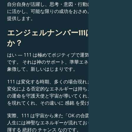
自分自身が活躍し、思考・意図・行動による力を 最大
に活かし、可能な限りの成功をおさめようとする機会を
提供します。
エンジェルナンバー111は良い兆し
か？
はい — 111 は極めてポジティブで運気が良いシグナル
です。 それは神のサポート、準華エネルギーの加速を
象徴して、新しいはじまりです。
111 は変化する時期、多くの場合現れます。 強制的な
変化による否定的なエネルギーは持ちません。 あなた
の運命を守護天使と宇宙が導いてくれ、新しいはじまり
を現れてくれ、その違いに 感銘 を受けるからです。
実際、111 は宇宙から来た「OK の合図」で、あなたの
人生には神聖なエネルギーが流れており、今 実力 を発
揮する 絶好の チャンス なのです。