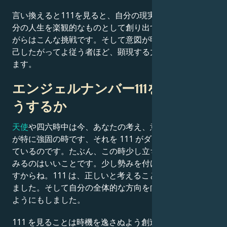
言い換えると111を見ると、自分の現実を受け取り、自
分の人生を楽観的なものとして創り出すよう意図演でな
がらはこんな挑戦です。そして意図が明確で、本当の自
己したがってよ従う者ほど、顕現する力は強くなってい
ます。
エンジェルナンバー111を見たらど
うするか
天使
や四六時中は今、あなたの考え、意図、エネルギー
が特に強固の時です、それを 111 がダイレクトに伝え
ているのです。たぶん、この時少し立ち止まって考えて
みるのはいいことです。少し勢みを付けるようなことで
すからね。111 は、正しいと考えることを行うよう促し
ました。そして自分の全体的な方向を向く事を忘れない
ようにもしました。
111 を見ることは時機を逸さぬよう創造することです。