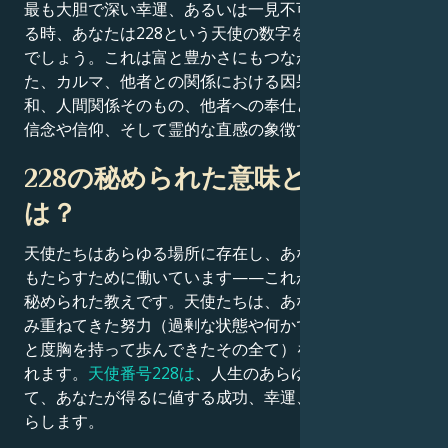
最も大胆で深い幸運、あるいは一見不可能な夢が実現す
る時、あなたは228という天使の数字を見ることになる
でしょう。これは富と豊かさにもつながっています。ま
た、カルマ、他者との関係における因果応報、平和と調
和、人間関係そのもの、他者への奉仕となる外交手腕、
信念や信仰、そして霊的な直感の象徴でもあります。
228の秘められた意味と象徴と
は？
天使たちはあらゆる場所に存在し、あなたが得た結果を
もたらすために働いています——これが228天使番号の
秘められた教えです。天使たちは、あなたがこれまで積
み重ねてきた努力（過剰な状態や何かではなく、一貫性
と度胸を持って歩んできたその全て）を思い出させてく
れます。
天使番号228は
、人生のあらゆる領域におい
て、あなたが得るに値する成功、幸運、富、繁栄をもた
らします。