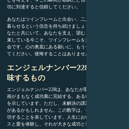
功に到達すると信頼してください。
あなたはツインフレームと出会い、二人で永遠に幸せに
暮らせるという信念を持ち続けましょう。天使たちがあ
なたと共にいて、あなたを支え、望むことを叶えると約
束している今こそ、ツインフレームを見つける絶好の機
会です。心の奥底にある願いに、もう一度耳を傾けてみ
てください。後悔することはありません。
エンジェルナンバー228が愛に意
味するもの
エンジェルナンバー228は、あなたが取り組んできた計
画がまもなく成功裏に完結する、あるいは完成する兆し
を示しています。ただし、未解決の課題は整理する必要
があるかもしれません。この数字は、それらの試みが成
功することを表しています。人生において多くのロマン
スと愛を体験し、それが大きな成功と幸福をもたらすこ