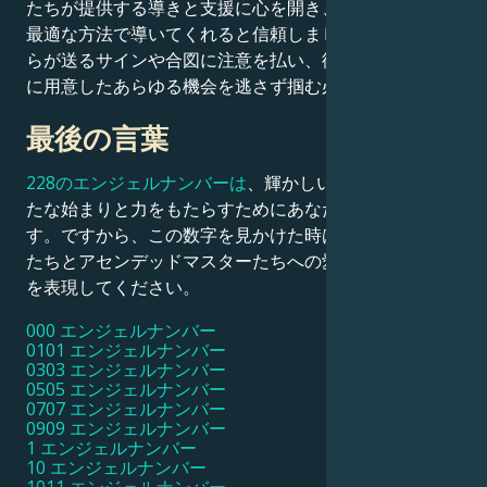
たちが提供する導きと支援に心を開き、あなたにとって
最適な方法で導いてくれると信頼しましょう。また、彼
らが送るサインや合図に注意を払い、彼らがあなたの前
に用意したあらゆる機会を逃さず掴む必要があります。
最後の言葉
228のエンジェルナンバーは
、輝かしい幸運に満ちた新
たな始まりと力をもたらすためにあなたの人生に現れま
す。ですから、この数字を見かけた時はいつでも、天使
たちとアセンデッドマスターたちへの愛と感謝の気持ち
を表現してください。
000 エンジェルナンバー
0101 エンジェルナンバー
0303 エンジェルナンバー
0505 エンジェルナンバー
0707 エンジェルナンバー
0909 エンジェルナンバー
1 エンジェルナンバー
10 エンジェルナンバー
1011 エンジェルナンバー