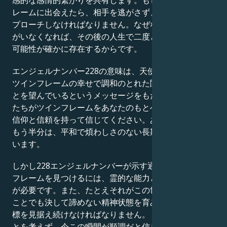
感的な感情的繋がりを共有します。もしついにツインフ
レームに出会えたら、相手を逃がさず、まず自分からア
プローチしなければなりません。なぜなら、一度その人
がいなくなれば、その後の人生で二度と会う機会がない
可能性が確かに存在するからです。
エンジェルナンバー228の意味は、天使たちがあなたと
ツインフレームの幸せで調和のとれた関係を維持するこ
とを望んでいるというメッセージをもたらします。天使
たちがツインフレームをあなたのもとへ導いていると、
信仰と信頼を持って信じてください。あなたとあなたの
もう半分は、平和で煩わしさのない長期的な愛を求めて
います。
しかし228エンジェルナンバーが示す通り、真のツイン
フレームを見つけるには、霊的な能力と悟りを磨く努力
が必要です。また、たとえそれがこの世で最も避けたい
ことでも決して諦めない精神状態を育み、常に人生の目
標を見据え続けなければなりません。 過去に起きたこ
とを考えず、今この瞬間が順調だと信じ、時が経てば成