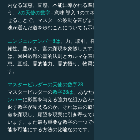
内なる知恵、直感、本能に導かれる準備を整えましょ
う。
2の天使の数字
– 意味 導入 1のエネルギーを倍増さ
せることで、マスターの波動を帯びます。この数字は、
魂が選んだ道を歩むことについても示しています。
エンジェルナンバー8は
、力、取引、権威、真実性、信
頼性、豊かさ、富の顕現を象徴します。またこの数字
は、因果応報の霊的法則とカルマを表します。さらに知
恵、直感、霊的能力、霊的悟り、物質的富を意味しま
す。
マスタービルダーの天使の数字28
マスタービルダーの
数字28は
、あなたの
エンジェルナ
ンバー
に影響を与える強力な組み合わせです：なぜ繰り
返す数字が見えるのか。それは古の叡智と、あなたが運
命を顕現し、願望を現実に引き寄せている事実を表して
います。また最も重要な数字の一つでもあります。不可
能を可能にする方法の比喩なのです。