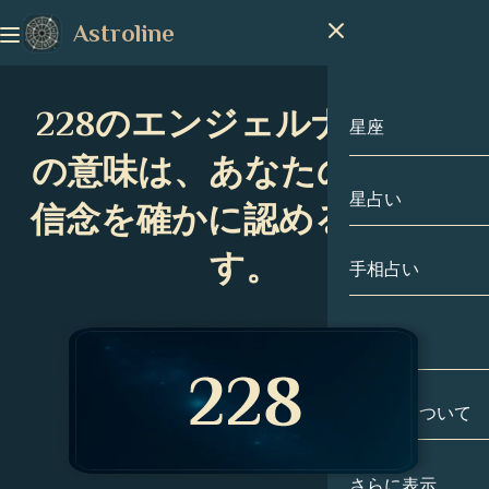
Astroline
228のエンジェルナンバー
星座
の意味は、あなたの仕事と
星占い
星座
信念を確かに認めるもので
す。
山羊座
手相占い
水瓶座
出生図
魚座
私たちについて
出生図
牡羊座
牡牛座
有名人
さらに表示