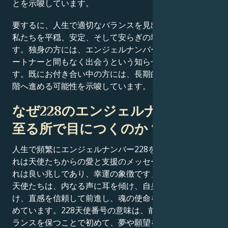
とを示唆しています。
要するに、人生で適切なバランスを見出せれば、それは
私たちを平穏、安定、そして安らぎの境地へと導くので
す。独身の方には、エンジェルナンバー228は人生のパ
ートナーと間もなく出会うという知らせをもたらしま
す。既にお付き合い中の方には、長期的な関係を次の段
階へ進める可能性を示唆しています。
なぜ228のエンジェルナンバーが
至る所で目につくのか？
人生で頻繁にエンジェルナンバー228を目にする時、そ
れは天使たちからの愛と支援のメッセージです。 「そ
れは良い兆しであり、幸運の象徴です」と彼は言った。
天使たちは、内なる声に耳を傾け、自身の知恵に耳を傾
け、直感を信頼して前進し、魂の使命を達成するよう求
めています。228天使番号の意味は、前向きな姿勢とバ
ランスを保つことで初めて、夢や願望を達成できること