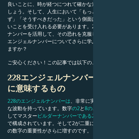
良いことに、時が経つにつれて確かな進展が見られるで
しょう。そして、人生において「もっと上手くできたは
Français
ず」「そうすべきだった」という側面は決して存在しな
いことを受け入れる必要があります。228のエンジェル
ナンバーを活用して、その恐れを克服しましょう。この
Português
エンジェルナンバーについてさらに学ぶ準備はできてい
ますか？
العربية
ご安心ください！この記事では以下のことを学びます：
日本語
228エンジェルナンバーがあなた
に意味するもの
228のエンジェルナンバーは
、非常に実質的なため強力
な波動を持っています。数字
の2
と
8の
エネルギー、そ
してマスター
ビルダーナンバーである28
のエネルギー
で構成されています。そして2が二重になることで、こ
の数字の重要性がさらに増すのです。