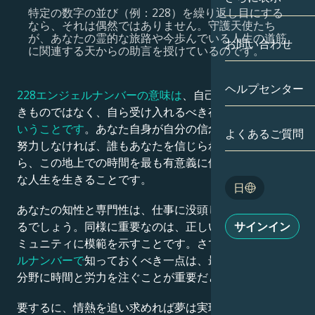
特定の数字の並び（例：228）を繰り返し目にする
なら、それは偶然ではありません。守護天使たち
双子座
日付別
が、あなたの霊的な旅路や今歩んでいる人生の道筋
相性
お問い合わせ
に関連する天からの助言を授けているのです。
蟹座
アストロカー
月の学問
ヘルプセンター
228エンジェルナンバーの意味は
、自己信頼は選択すべ
獅子座
タロット
きものではなく、自ら受け入れるべき存在状態である
と
いうことです
。あなた自身が自分の信念を支えるために
乙女座
よくあるご質問
エンジェルナ
努力しなければ、誰もあなたを信じられません。ですか
ら、この地上での時間を最も有意義に使う方法は、神聖
天秤座
Blog
な人生を生きることです。
日
蠍座
あなたの知性と専門性は、仕事に没頭し続ける助けとな
English
サインイン
るでしょう。同様に重要なのは、正しい行いを通じてコ
射手座
ミュニティに模範を示すことです。さて、
228エンジェ
ルナンバーで
知っておくべき一点は、最も情熱を注げる
Español
分野に時間と労力を注ぐことが重要だということです。
Deutsch
要するに、情熱を追い求めれば夢は実現します。さらに