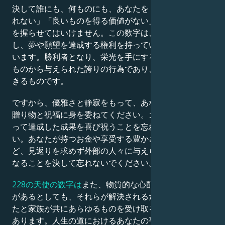
決して誰にも、何ものにも、あなたを「何も成し遂げら
れない」「良いものを得る価値がない」と感じさせる力
を握らせてはいけません。この数字は、あなたが成功
し、夢や願望を達成する権利を持っていることを示して
います。勝利者となり、栄光を手にするのは、神聖なる
ものから与えられた誇りの行為であり、あなたが活用で
きるものです。
ですから、優雅さと静寂をもって、あなたに与えられる
贈り物と祝福に身を委ねてください。カルマの働きによ
って達成した成果を喜び祝うことを忘れないでくださ
い。あなたが持つお金や享受する豊かさが増せば増すほ
ど、見返りを求めず外部の人々に与えられる量も大きく
なることを決して忘れないでください。
228の天使の数字は
また、物質的な心配や経済的な問題
があるとしても、それらが解決されるだけでなく、あな
たと家族が共にあらゆるものを受け取るという保証でも
あります。人生の道におけるあなたの平安、幸福、満足