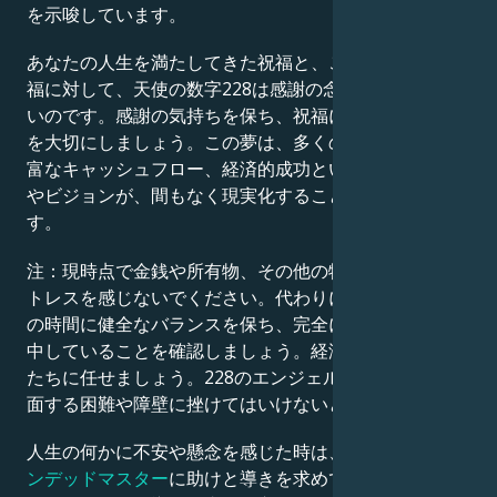
を示唆しています。
あなたの人生を満たしてきた祝福と、これから訪れる祝
福に対して、天使の数字228は感謝の念を思い出させた
いのです。感謝の気持ちを保ち、祝福に感謝し、それら
を大切にしましょう。この夢は、多くの地上の財産、豊
富なキャッシュフロー、経済的成功といったあなたの夢
やビジョンが、間もなく現実化することを示していま
す。
注：現時点で金銭や所有物、その他の物質的なものにス
トレスを感じないでください。代わりに、仕事や家族と
の時間に健全なバランスを保ち、完全に今この瞬間に集
中していることを確認しましょう。経済的なことは天使
たちに任せましょう。228のエンジェルナンバーは、直
面する困難や障壁に挫けてはいけないという意味です。
人生の何かに不安や懸念を感じた時は、
守護天使やアセ
ンデッドマスター
に助けと導きを求めてください。天使